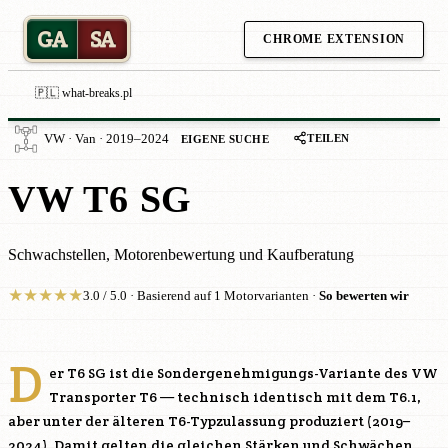
GA
SA
CHROME EXTENSION
🇵🇱 what-breaks.pl
TEILEN
VW · Van · 2019–2024
EIGENE SUCHE
VW T6 SG
Schwachstellen, Motorenbewertung und Kaufberatung
★
★
★
★
★
3.0 / 5.0 · Basierend auf 1 Motorvarianten ·
So bewerten wir
D
er T6 SG ist die Sondergenehmigungs-Variante des VW
Transporter T6 — technisch identisch mit dem T6.1,
aber unter der älteren T6-Typzulassung produziert (2019–
2024). Damit gelten die gleichen Stärken und Schwächen