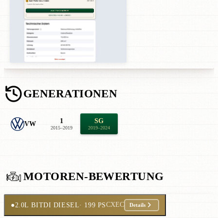
GENERATIONEN
1
SG
VW
2015–2019
2019–2024
MOTOREN-BEWERTUNG
●
2.0L BITDI DIESEL
· 199 PS
CXEC
Details