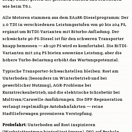
wie beim T6.1.
Alle Motoren stammen aus dem EA288-Dieselprogramm: Der
2.0 TDI in verschiedenen Leistungsstufen von 90 bis 204 PS,
ergänzt um BiTDI-Varianten mit Biturbo-Aufladung. Der
schwächste 90-PS-Diesel ist für den schweren Transporter
knapp bemessen — ab 150 PS wird es komfortabel. Die BiTDI-
Varianten mit 204 PS bieten souveräne Leistung, aber die
höhere Turbo-Belastung erhöht das Wartungspotenzial.
Typische Transporter-Schwachstellen bleiben: Rost am
Unterboden (besonders im Winterbetrieb und bei
gewerblicher Nutzung), AGR-Probleme bei
Kurzstreckenbetrieb, und die elektrische Schiebetür bei
Multivan/Caravelle-Ausführungen. Die DPF-Regeneration
verlangt regelmäßige Autobahnfahrten — reine
Stadtlieferwagen provozieren Verstopfung.
Probefahrt:
Unterboden auf Rost inspizieren
(Werkstattnutzung hinterlässt Spuren). DSG auf Ruckeln