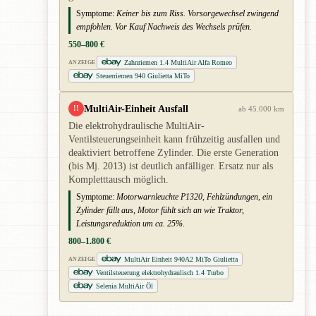
Symptome:
Keiner bis zum Riss. Vorsorgewechsel zwingend
empfohlen. Vor Kauf Nachweis des Wechsels prüfen.
550–800 €
Zahnriemen 1.4 MultiAir Alfa Romeo
ANZEIGE
Steuerriemen 940 Giulietta MiTo
MultiAir-Einheit Ausfall
!!
ab 45.000 km
Die elektrohydraulische MultiAir-
Ventilsteuerungseinheit kann frühzeitig ausfallen und
deaktiviert betroffene Zylinder. Die erste Generation
(bis Mj. 2013) ist deutlich anfälliger. Ersatz nur als
Kompletttausch möglich.
Symptome:
Motorwarnleuchte P1320, Fehlzündungen, ein
Zylinder fällt aus, Motor fühlt sich an wie Traktor,
Leistungsreduktion um ca. 25%.
800–1.800 €
MultiAir Einheit 940A2 MiTo Giulietta
ANZEIGE
Ventilsteuerung elektrohydraulisch 1.4 Turbo
Selenia MultiAir Öl