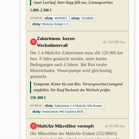
rauer Leerlauf, Start-Stopp fällt aus, Leistungsverlust.
1.000–2.500 €
46342822
55238665
ANZEIGE
MultiAir Einheit 1.4
Zahnriemen: kurzes
!!
ab 120.000 km
Wechselintervall
Der 1.4-MultiAir-Zahnriemen muss alle 120.000 km
bzw. 8 Jahre getauscht werden, unter harten
Bedingungen nach 4 Jahren. Bei Riss totaler
Motorschaden. Wasserpumpe wird gleichzeitig
getauscht.
Symptome:
Keiner bis zum Riss. Vorsorgewechsel zwingend
empfohlen. Vor Kauf Nachweis des Wechsels prüfen.
550–800 €
Zahnriemen 1.4 MultiAir Alfa Romeo
ANZEIGE
Steuerriemen 940 Giulietta MiTo
MultiAir-Mikrofilter verstopft
!!
ab 40.000 km
Der Mikrofilter der MultiAir-Einheit (55238665)