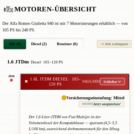
MOTOREN-ÜBERSICHT
Der Alfa Romeo Giulietta 940 ist mit 7 Motorisierungen erhältlich — von
105 PS bis 240 PS.
Alle (8)
Diesel (2)
Benziner (6)
Alle zuklappen
1.6 JTDm
· Diesel
· 105–120 PS
2010
1.6L JTDM DIESEL
· 105–
✖
940A3000
Schließen
120 PS
Versicherungseinstufung: Mittel
Jetzt vergleichen
*
ANZEIGE
Der 1,6-Liter-JTDM von Fiat/Multijet ist der
Volumendiesel der Kompaktklasse — sparsam (4,5–5,5
L/100 km), ausreichend drehmomentstark für den Alltag.