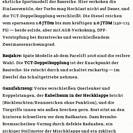
ehrliche Sportmodell der Baureihe. Hier verkoken die
Einlassventile, der Turbo mag Hochlast nicht auf Dauer, und
die TCT-Doppelkupplung verschleißt. Die Diesel reichen
vom sparsamen
1.6 JTDm
bis zum kräftigen
2.0 JTDM
(150–175
PS) — beide solide, aber mit AGR-Verkokung, DPF-
Verstopfung bei Kurzstrecke und verschleißendem
Zweimassenschwungrad.
Baujahre:
Späte Modelle ab dem Facelift 2016 sind die reifere
Wahl. Die
TCT-Doppelkupplung
ist der Knackpunkt der
Baureihe: Sie rutscht durch und schaltet ruckartig — im
Zweifel das Schaltgetriebe nehmen.
Ganzfahrzeug:
Vorne verschleißen Querlenker und
Koppelstangen, der
Kabelbaum in der Heckklappe
bricht
(Rückleuchten/Kennzeichen ohne Funktion), und die
Türgriffe innen wie außen brechen gern. Rost sitzt an den
hinteren Schwellern vor dem Radkasten. Dazu Brembo-
Bremsscheiben-Verzug durch defekte Radnaben, ein
zickiger Stellmotor der Mischklappe und ein zyklisch