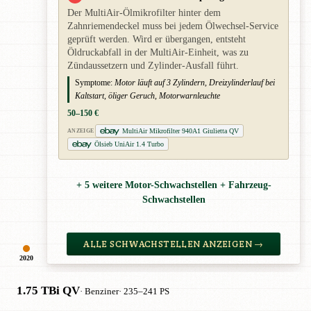
Der MultiAir-Ölmikrofilter hinter dem
Zahnriemendeckel muss bei jedem Ölwechsel-Service
geprüft werden. Wird er übergangen, entsteht
Öldruckabfall in der MultiAir-Einheit, was zu
Zündaussetzern und Zylinder-Ausfall führt.
Symptome:
Motor läuft auf 3 Zylindern, Dreizylinderlauf bei
Kaltstart, öliger Geruch, Motorwarnleuchte
50–150 €
MultiAir Mikrofilter 940A1 Giulietta QV
ANZEIGE
Ölsieb UniAir 1.4 Turbo
+ 5 weitere Motor-Schwachstellen + Fahrzeug-
Schwachstellen
ALLE SCHWACHSTELLEN ANZEIGEN →
2020
1.75 TBi QV
· Benziner
· 235–241 PS