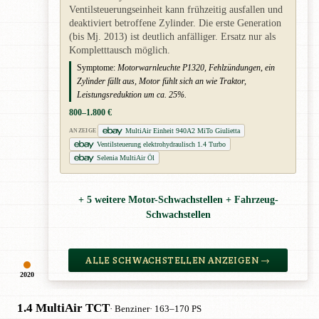
Ventilsteuerungseinheit kann frühzeitig ausfallen und
deaktiviert betroffene Zylinder. Die erste Generation
(bis Mj. 2013) ist deutlich anfälliger. Ersatz nur als
Kompletttausch möglich.
Symptome:
Motorwarnleuchte P1320, Fehlzündungen, ein
Zylinder fällt aus, Motor fühlt sich an wie Traktor,
Leistungsreduktion um ca. 25%.
800–1.800 €
MultiAir Einheit 940A2 MiTo Giulietta
ANZEIGE
Ventilsteuerung elektrohydraulisch 1.4 Turbo
Selenia MultiAir Öl
+ 5 weitere Motor-Schwachstellen + Fahrzeug-
Schwachstellen
ALLE SCHWACHSTELLEN ANZEIGEN →
2020
1.4 MultiAir TCT
· Benziner
· 163–170 PS