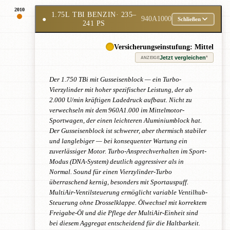
2010
1.75L TBI BENZIN
· 235–
●
940A1000
Schließen
241 PS
Versicherungseinstufung: Mittel
Jetzt vergleichen
*
ANZEIGE
Der 1.750 TBi mit Gusseisenblock — ein Turbo-
Vierzylinder mit hoher spezifischer Leistung, der ab
2.000 U/min kräftigen Ladedruck aufbaut. Nicht zu
verwechseln mit dem 960A1.000 im Mittelmotor-
Sportwagen, der einen leichteren Aluminiumblock hat.
Der Gusseisenblock ist schwerer, aber thermisch stabiler
und langlebiger — bei konsequenter Wartung ein
zuverlässiger Motor. Turbo-Ansprechverhalten im Sport-
Modus (DNA-System) deutlich aggressiver als in
Normal. Sound für einen Vierzylinder-Turbo
überraschend kernig, besonders mit Sportauspuff.
MultiAir-Ventilsteuerung ermöglicht variable Ventilhub-
Steuerung ohne Drosselklappe. Ölwechsel mit korrektem
Freigabe-Öl und die Pflege der MultiAir-Einheit sind
bei diesem Aggregat entscheidend für die Haltbarkeit.