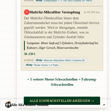
Einspritzdüse 1.75 TBi Alfa Giulietta QV 940A1
ANZEIGE
MultiAir-Mikrofilter Verstopfung
!!
ab 60.000 km
Der MultiAir-Ölmikrofilter hinter dem
Zahnriemendeckel muss bei jedem Ölwechsel-Service
geprüft werden. Wird er übergangen, entsteht
Öldruckabfall in der MultiAir-Einheit, was zu
Zündaussetzern und Zylinder-Ausfall führt.
Symptome:
Motor läuft auf 3 Zylindern, Dreizylinderlauf bei
Kaltstart, öliger Geruch, Motorwarnleuchte
50–150 €
MultiAir Mikrofilter 940A1 Giulietta QV
ANZEIGE
Ölsieb UniAir 1.4 Turbo
+ 5 weitere Motor-Schwachstellen + Fahrzeug-
Schwachstellen
ALLE SCHWACHSTELLEN ANZEIGEN →
Alle Alfa Romeo Modelle
2020