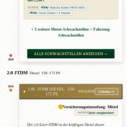
800–2.200 €
MultiAir Einheit 940A3 MiTo
ANZEIGE
UniAir Einheit 1.4 Naturale
+ 3 weitere Motor-Schwachstellen + Fahrzeug-
Schwachstellen
ALLE SCHWACHSTELLEN ANZEIGEN →
2020
2.0 JTDM
· Diesel
· 150–175 PS
2010
2.0L JTDM DIESEL
· 150–
●
940A4000
Schließen
175 PS
Versicherungseinstufung: Mittel
Jetzt vergleichen
*
ANZEIGE
Der 2,0-Liter-JTDM ist der kräftigste Diesel dieser