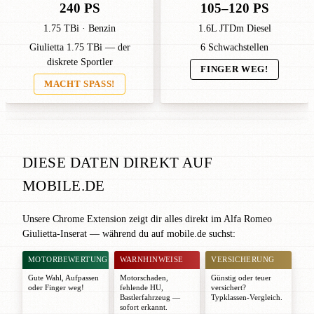
240 PS
105–120 PS
1.75 TBi · Benzin
1.6L JTDm Diesel
Giulietta 1.75 TBi — der
6 Schwachstellen
diskrete Sportler
FINGER WEG!
MACHT SPASS!
DIESE DATEN DIREKT AUF
MOBILE.DE
Unsere Chrome Extension zeigt dir alles direkt im Alfa Romeo
Giulietta-Inserat — während du auf mobile.de suchst:
MOTORBEWERTUNG
WARNHINWEISE
VERSICHERUNG
Gute Wahl
,
Aufpassen
Motorschaden,
Günstig oder teuer
oder
Finger weg!
fehlende HU,
versichert?
Bastlerfahrzeug —
Typklassen-Vergleich.
sofort erkannt.