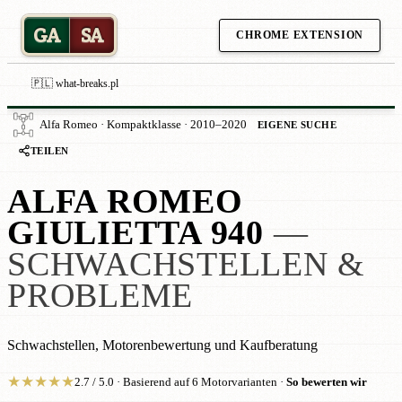
GA
SA
CHROME EXTENSION
🇵🇱 what-breaks.pl
Alfa Romeo · Kompaktklasse · 2010–2020
EIGENE SUCHE
TEILEN
ALFA ROMEO
GIULIETTA 940
—
SCHWACHSTELLEN &
PROBLEME
Schwachstellen, Motorenbewertung und Kaufberatung
★
★
★
★
★
2.7 / 5.0 · Basierend auf 6 Motorvarianten ·
So bewerten wir