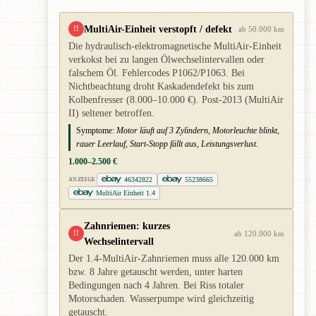
MultiAir-Einheit verstopft / defekt
!!
ab 50.000 km
Die hydraulisch-elektromagnetische MultiAir-Einheit
verkokst bei zu langen Ölwechselintervallen oder
falschem Öl. Fehlercodes P1062/P1063. Bei
Nichtbeachtung droht Kaskadendefekt bis zum
Kolbenfresser (8.000–10.000 €). Post-2013 (MultiAir
II) seltener betroffen.
Symptome:
Motor läuft auf 3 Zylindern, Motorleuchte blinkt,
rauer Leerlauf, Start-Stopp fällt aus, Leistungsverlust.
1.000–2.500 €
46342822
55238665
ANZEIGE
MultiAir Einheit 1.4
Zahnriemen: kurzes
!!
ab 120.000 km
Wechselintervall
Der 1.4-MultiAir-Zahnriemen muss alle 120.000 km
bzw. 8 Jahre getauscht werden, unter harten
Bedingungen nach 4 Jahren. Bei Riss totaler
Motorschaden. Wasserpumpe wird gleichzeitig
getauscht.