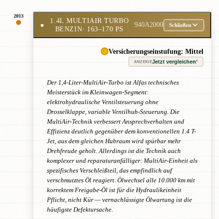
2013
1.4L MULTIAIR TURBO
●
940A2000
Schließen
BENZIN
· 163–170 PS
Versicherungseinstufung: Mittel
Jetzt vergleichen
*
ANZEIGE
Der 1,4-Liter-MultiAir-Turbo ist Alfas technisches
Meisterstück im Kleinwagen-Segment:
elektrohydraulische Ventilsteuerung ohne
Drosselklappe, variable Ventilhub-Steuerung. Die
MultiAir-Technik verbessert Ansprechverhalten und
Effizienz deutlich gegenüber dem konventionellen 1.4 T-
Jet, aus dem gleichen Hubraum wird spürbar mehr
Drehfreude geholt. Allerdings ist die Technik auch
komplexer und reparaturanfälliger: MultiAir-Einheit als
spezifisches Verschleißteil, das empfindlich auf
verschmutztes Öl reagiert. Ölwechsel alle 10.000 km mit
korrektem Freigabe-Öl ist für die Hydraulikeinheit
Pflicht, nicht Kür — vernachlässigte Ölwartung ist die
häufigste Defektursache.