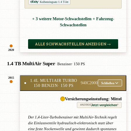
Kolbenringsatz 1.4 T-Jet
+ 3 weitere Motor-Schwachstellen + Fahrzeug-
Schwachstellen
ALLE SCHWACHSTELLEN ANZEIGEN →
2020
1.4 TB MultiAir Super
· Benziner
· 150 PS
2015
1.4L MULTIAIR TURBO
●
940C2000
Schließen
150 BENZIN
· 150 PS
Versicherungseinstufung: Mittel
Jetzt vergleichen
*
ANZEIGE
Der 1,4-Liter-Turbobenziner mit MultiAir-Technik regelt
die Einlassventile hydraulisch-elektronisch statt über
eine feste Nockenwelle und gewinnt dadurch spontanes