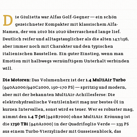
D
ie Giulietta war Alfas Golf-Gegner — ein schön
gezeichneter Kompakter mit klassischem Alfa-
Namen, der von 2010 bis 2020 überraschend lange lief.
Deutlich reifer und alltagstauglicher als die alten 147/156,
aber immer noch mit Charakter und den typischen
italienischen Baustellen. Ein guter Einstieg, wenn man
Emotion mit halbwegs vernünftigem Unterhalt verbinden
will.
Die Motoren:
Das Volumenherz ist der
1.4 MultiAir Turbo
(
940A2000
/
940C2000
, 150–170 PS) — spritzig und modern,
aber mit der bekannten MultiAir-Achillesferse: Die
elektrohydraulische Ventileinheit mag nur bestes Öl in
kurzen Intervallen, sonst wird es teuer. Wer es robuster mag,
nimmt den
1.4 T-Jet
(
940B7000
) ohne MultiAir. Krönung ist
die
1750 TBi
(
940A1000
) in der Quadrifoglio Verde — 235 PS
aus einem Turbo-Vierzylinder mit Gusseisenblock, das