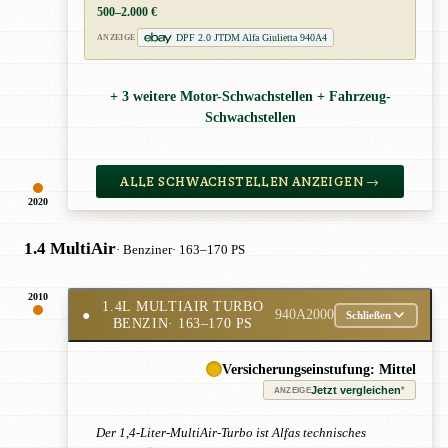
500–2.000 €
DPF 2.0 JTDM Alfa Giulietta 940A4
ANZEIGE
+ 3 weitere Motor-Schwachstellen + Fahrzeug-
Schwachstellen
ALLE SCHWACHSTELLEN ANZEIGEN →
2020
1.4 MultiAir
· Benziner
· 163–170 PS
2010
1.4L MULTIAIR TURBO
●
940A2000
Schließen
BENZIN
· 163–170 PS
Versicherungseinstufung: Mittel
Jetzt vergleichen
*
ANZEIGE
Der 1,4-Liter-MultiAir-Turbo ist Alfas technisches