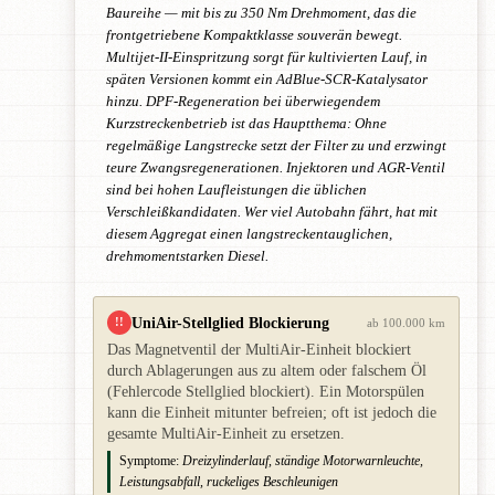
Baureihe — mit bis zu 350 Nm Drehmoment, das die
frontgetriebene Kompaktklasse souverän bewegt.
Multijet-II-Einspritzung sorgt für kultivierten Lauf, in
späten Versionen kommt ein AdBlue-SCR-Katalysator
hinzu. DPF-Regeneration bei überwiegendem
Kurzstreckenbetrieb ist das Hauptthema: Ohne
regelmäßige Langstrecke setzt der Filter zu und erzwingt
teure Zwangsregenerationen. Injektoren und AGR-Ventil
sind bei hohen Laufleistungen die üblichen
Verschleißkandidaten. Wer viel Autobahn fährt, hat mit
diesem Aggregat einen langstreckentauglichen,
drehmomentstarken Diesel.
UniAir-Stellglied Blockierung
!!
ab 100.000 km
Das Magnetventil der MultiAir-Einheit blockiert
durch Ablagerungen aus zu altem oder falschem Öl
(Fehlercode Stellglied blockiert). Ein Motorspülen
kann die Einheit mitunter befreien; oft ist jedoch die
gesamte MultiAir-Einheit zu ersetzen.
Symptome:
Dreizylinderlauf, ständige Motorwarnleuchte,
Leistungsabfall, ruckeliges Beschleunigen