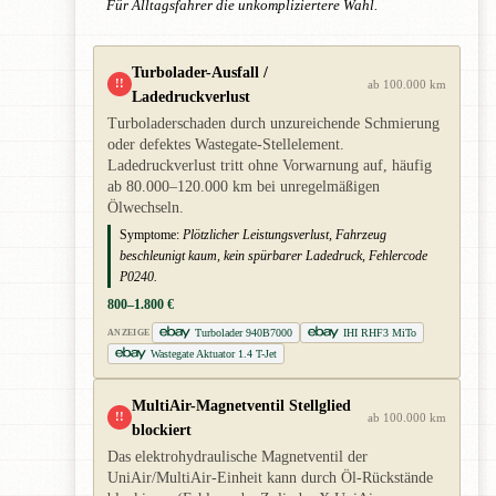
Für Alltagsfahrer die unkompliziertere Wahl.
Turbolader-Ausfall /
!!
ab 100.000 km
Ladedruckverlust
Turboladerschaden durch unzureichende Schmierung
oder defektes Wastegate-Stellelement.
Ladedruckverlust tritt ohne Vorwarnung auf, häufig
ab 80.000–120.000 km bei unregelmäßigen
Ölwechseln.
Symptome:
Plötzlicher Leistungsverlust, Fahrzeug
beschleunigt kaum, kein spürbarer Ladedruck, Fehlercode
P0240.
800–1.800 €
Turbolader 940B7000
IHI RHF3 MiTo
ANZEIGE
Wastegate Aktuator 1.4 T-Jet
MultiAir-Magnetventil Stellglied
!!
ab 100.000 km
blockiert
Das elektrohydraulische Magnetventil der
UniAir/MultiAir-Einheit kann durch Öl-Rückstände