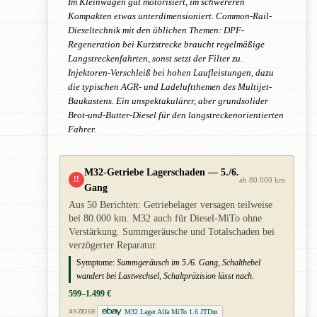
Im Kleinwagen gut motorisiert, im schwereren
Kompakten etwas unterdimensioniert. Common-Rail-
Dieseltechnik mit den üblichen Themen: DPF-
Regeneration bei Kurzstrecke braucht regelmäßige
Langstreckenfahrten, sonst setzt der Filter zu.
Injektoren-Verschleiß bei hohen Laufleistungen, dazu
die typischen AGR- und Ladeluftthemen des Multijet-
Baukastens. Ein unspektakulärer, aber grundsolider
Brot-und-Butter-Diesel für den langstreckenorientierten
Fahrer.
M32-Getriebe Lagerschaden — 5./6.
!!
ab 80.000 km
Gang
Aus 50 Berichten: Getriebelager versagen teilweise
bei 80.000 km. M32 auch für Diesel-MiTo ohne
Verstärkung. Summgeräusche und Totalschaden bei
verzögerter Reparatur.
Symptome:
Summgeräusch im 5./6. Gang, Schalthebel
wandert bei Lastwechsel, Schaltpräzision lässt nach.
599–1.499 €
M32 Lager Alfa MiTo 1.6 JTDm
ANZEIGE