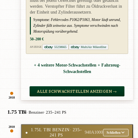
muss bei jedem Ölwechsel gereinigt oder getauscht
werden. Verstopfter Filter führt zu Öldruckverlust in
der Einheit und Zylinderaussetzern.
Symptome:
Fehlercodes P1062/P1063, Motor läuft unrund,
Zylinder fällt zeitweise aus. Symptome verschwinden nach
Motorspülung vorübergehend.
50–200 €
55238665
MultiAir Mikrofilter
ANZEIGE
+ 4 weitere Motor-Schwachstellen + Fahrzeug-
Schwachstellen
ALLE SCHWACHSTELLEN ANZEIGEN →
2018
1.75 TBi
· Benziner
· 235–241 PS
2010
1.75L TBI BENZIN
· 235–
●
940A1000
Schließen
241 PS