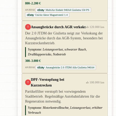
800–2.200 €
MultiAir Einheit 940A4 Giulietta 150 PS
ANZEIGE
UniAir Aktor Magnetventil 1.4
Ansaugbrücke durch AGR verkokt
!!
ab 120.000 km
Der 2.0 JTDM der Giulietta neigt zur Verkokung der
Ansaugbrücke durch das AGR-System, besonders bei
Kurzstreckenbetrieb.
Symptome:
Leistungsverlust, schwarzer Rauch,
Drallklappenrisiko, Notbetrieb
300–3.000 €
Ansaugbrücke 2.0 JTDM Alfa Giulietta 940A4
ANZEIGE
DPF-Verstopfung bei
!!
ab 100.000 km
Kurzstrecken
Partikelfilter verstopft bei vorwiegendem
Stadtbetrieb. Regelmäßige Autobahnfahrten für die
Regeneration notwendig.
Symptome:
Motorkontrollleuchte, Leistungsverlust, erhöhter
Verbrauch