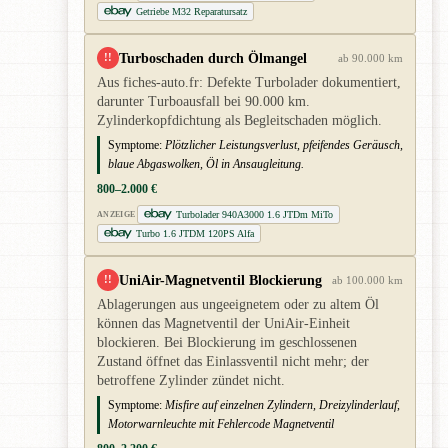
Getriebe M32 Reparatursatz
Turboschaden durch Ölmangel
!!
ab 90.000 km
Aus fiches-auto.fr: Defekte Turbolader dokumentiert,
darunter Turboausfall bei 90.000 km.
Zylinderkopfdichtung als Begleitschaden möglich.
Symptome:
Plötzlicher Leistungsverlust, pfeifendes Geräusch,
blaue Abgaswolken, Öl in Ansaugleitung.
800–2.000 €
Turbolader 940A3000 1.6 JTDm MiTo
ANZEIGE
Turbo 1.6 JTDM 120PS Alfa
UniAir-Magnetventil Blockierung
!!
ab 100.000 km
Ablagerungen aus ungeeignetem oder zu altem Öl
können das Magnetventil der UniAir-Einheit
blockieren. Bei Blockierung im geschlossenen
Zustand öffnet das Einlassventil nicht mehr; der
betroffene Zylinder zündet nicht.
Symptome:
Misfire auf einzelnen Zylindern, Dreizylinderlauf,
Motorwarnleuchte mit Fehlercode Magnetventil