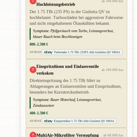
!!
ab 100.000 km
Hochleistungsbetrieb
Der 1.75 TBi (235 PS) in der Giulietta QV ist
hochbelastet. Turboschäden bei aggressiver Fahrweise
und nicht eingehaltenem Ölauskühlen bekannt.
Symptome:
Pfeifgeräusch vom Turbo, Leistungsverlust,
blauer Rauch beim Beschleunigen
800–2.500 €
Turbolader 1.75 TBi 235PS Alfa Giulietta QV 940A1
ANZEIGE
Einspritzdüsen und Einlassventile
!!
ab 100.000 km
verkoken
Direkteinspritzung des 1.75 TBi führt zu
Ablagerungen an Einlassventilen und Einspritzdüsen,
besonders bei Kurzstreckenbetrieb.
Symptome:
Rauer Motorlauf, Leistungsverlust,
Zündaussetzer
400–1.500 €
Einspritzdüse 1.75 TBi Alfa Giulietta QV 940A1
ANZEIGE
MultiAir-Mikrofilter Verstopfung
!!
ab 60.000 km