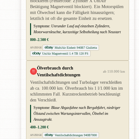
blockieren (Fehlercode: Zylinder X UniAir
Betätigung Magnetventil blockiert). Ein Motorspülen
mit Ölwechsel kann die Fälligkeit hinauszögern;
letztlich ist oft die gesamte Einheit zu ersetzen.
Symptome:
Unrunder Lauf auf einzelnen Zylindern,
Motorwarnleuchte, kurzzeitige Selbstheilung nach Neustart
800–2.500 €
MultiAir Einheit 940B7 Giulietta
ANZEIGE
UniAir Magnetventil 1.4 TB 120 PS
Ölverbrauch durch
!!
ab 110.000 km
Ventilschaftdichtungen
Ventilschaftdichtungen und Turbolager verschleißen
ab ca. 100.000 km. Ölverbrauch bis 1 l/1.000 km im
schlimmsten Fall. Kurzstreckenbetrieb beschleunigt
den Verschleiß.
Symptome:
Blaue Abgasfahne nach Bergabfahrt, niedriger
Ölstand zwischen Wartungsintervallen, Ölnebel im
Ansaugtrakt.
400–1.200 €
Ventilschaftdichtungen 940B7000
ANZEIGE