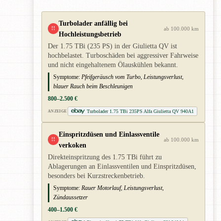
Turbolader anfällig bei
!!
ab 100.000 km
Hochleistungsbetrieb
Der 1.75 TBi (235 PS) in der Giulietta QV ist
hochbelastet. Turboschäden bei aggressiver Fahrweise
und nicht eingehaltenem Ölauskühlen bekannt.
Symptome:
Pfeifgeräusch vom Turbo, Leistungsverlust,
blauer Rauch beim Beschleunigen
800–2.500 €
Turbolader 1.75 TBi 235PS Alfa Giulietta QV 940A1
ANZEIGE
Einspritzdüsen und Einlassventile
!!
ab 100.000 km
verkoken
Direkteinspritzung des 1.75 TBi führt zu
Ablagerungen an Einlassventilen und Einspritzdüsen,
besonders bei Kurzstreckenbetrieb.
Symptome:
Rauer Motorlauf, Leistungsverlust,
Zündaussetzer
400–1.500 €