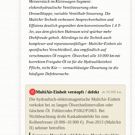
Meisterstück im Kleinwagen-Segment:
elektrohydraulische Ventilsteuerung ohne
Drosselklappe, variable Ventilhub-Steuerung. Die
MultiAir-Technik verbessert Ansprechverhalten und
Effizienz deutlich gegenüber dem konventionellen 1.4 T-
Jet, aus dem gleichen Hubraum wird spürbar mehr
Drehfreude geholt. Allerdings ist die Technik auch
komplexer und reparaturanfälliger: MultiAir-Einheit als
spezifisches Verschleißteil, das empfindlich auf
verschmutztes Öl reagiert. Ölwechsel alle 10.000 km mit
korrektem Freigabe-Öl ist für die Hydraulikeinheit
Pflicht, nicht Kür — vernachlässigte Ölwartung ist die
häufigste Defektursache.
MultiAir-Einheit verstopft / defekt
!!
ab 50.000 km
Die hydraulisch-elektromagnetische MultiAir-Einheit
verkokst bei zu langen Ölwechselintervallen oder
falschem Öl. Fehlercodes P1062/P1063. Bei
Nichtbeachtung droht Kaskadendefekt bis zum
Kolbenfresser (8.000–10.000 €). Post-2013 (MultiAir
II) seltener betroffen.