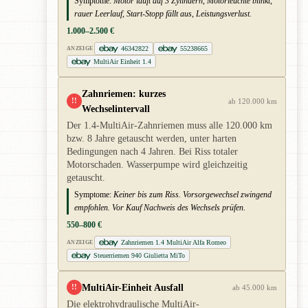
Symptome:
Motor läuft auf 3 Zylindern, Motorleuchte blinkt,
rauer Leerlauf, Start-Stopp fällt aus, Leistungsverlust.
1.000–2.500 €
46342822
55238665
ANZEIGE
MultiAir Einheit 1.4
Zahnriemen: kurzes
!!
ab 120.000 km
Wechselintervall
Der 1.4-MultiAir-Zahnriemen muss alle 120.000 km
bzw. 8 Jahre getauscht werden, unter harten
Bedingungen nach 4 Jahren. Bei Riss totaler
Motorschaden. Wasserpumpe wird gleichzeitig
getauscht.
Symptome:
Keiner bis zum Riss. Vorsorgewechsel zwingend
empfohlen. Vor Kauf Nachweis des Wechsels prüfen.
550–800 €
Zahnriemen 1.4 MultiAir Alfa Romeo
ANZEIGE
Steuerriemen 940 Giulietta MiTo
MultiAir-Einheit Ausfall
!!
ab 45.000 km
Die elektrohydraulische MultiAir-