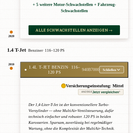
+ 5 weitere Motor-Schwachstellen + Fahrzeug-
Schwachstellen
ALLE SCHWACHSTELLEN ANZEIGEN →
2020
1.4 T-Jet
· Benziner
· 116–120 PS
2010
1.4L T-JET BENZIN
· 116–
●
940B7000
Schließen
120 PS
Versicherungseinstufung: Mittel
Jetzt vergleichen
*
ANZEIGE
Der 1,4-Liter-T-Jet ist der konventionellere Turbo-
Vierzylinder — ohne MultiAir-Ventilsteuerung, dafür
technisch einfacher und robuster. 120 PS in beiden
Karosserien. Sparsam, zuverlässig bei regelmäßiger
Wartung, ohne die Komplexität der MultiAir-Technik.