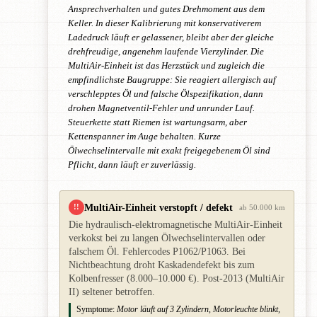
Ansprechverhalten und gutes Drehmoment aus dem
Keller. In dieser Kalibrierung mit konservativerem
Ladedruck läuft er gelassener, bleibt aber der gleiche
drehfreudige, angenehm laufende Vierzylinder. Die
MultiAir-Einheit ist das Herzstück und zugleich die
empfindlichste Baugruppe: Sie reagiert allergisch auf
verschlepptes Öl und falsche Ölspezifikation, dann
drohen Magnetventil-Fehler und unrunder Lauf.
Steuerkette statt Riemen ist wartungsarm, aber
Kettenspanner im Auge behalten. Kurze
Ölwechselintervalle mit exakt freigegebenem Öl sind
Pflicht, dann läuft er zuverlässig.
MultiAir-Einheit verstopft / defekt
!!
ab 50.000 km
Die hydraulisch-elektromagnetische MultiAir-Einheit
verkokst bei zu langen Ölwechselintervallen oder
falschem Öl. Fehlercodes P1062/P1063. Bei
Nichtbeachtung droht Kaskadendefekt bis zum
Kolbenfresser (8.000–10.000 €). Post-2013 (MultiAir
II) seltener betroffen.
Symptome:
Motor läuft auf 3 Zylindern, Motorleuchte blinkt,