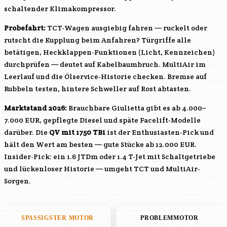
schaltender Klimakompressor.
Probefahrt:
TCT-Wagen ausgiebig fahren — ruckelt oder
rutscht die Kupplung beim Anfahren? Türgriffe alle
betätigen, Heckklappen-Funktionen (Licht, Kennzeichen)
durchprüfen — deutet auf Kabelbaumbruch. MultiAir im
Leerlauf und die Ölservice-Historie checken. Bremse auf
Rubbeln testen, hintere Schweller auf Rost abtasten.
Marktstand 2026:
Brauchbare Giulietta gibt es ab 4.000–
7.000 EUR, gepflegte Diesel und späte Facelift-Modelle
darüber. Die
QV mit 1750 TBi
ist der Enthusiasten-Pick und
hält den Wert am besten — gute Stücke ab 12.000 EUR.
Insider-Pick: ein 1.6 JTDm oder 1.4 T-Jet mit Schaltgetriebe
und lückenloser Historie — umgeht TCT und MultiAir-
Sorgen.
SPASSIGSTER MOTOR
PROBLEMMOTOR