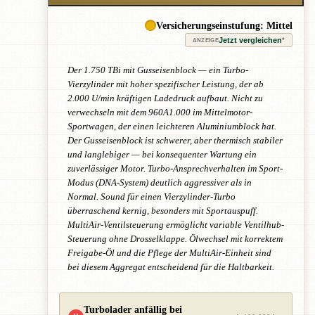
Versicherungseinstufung: Mittel
Jetzt vergleichen
*
ANZEIGE
Der 1.750 TBi mit Gusseisenblock — ein Turbo-
Vierzylinder mit hoher spezifischer Leistung, der ab
2.000 U/min kräftigen Ladedruck aufbaut. Nicht zu
verwechseln mit dem 960A1.000 im Mittelmotor-
Sportwagen, der einen leichteren Aluminiumblock hat.
Der Gusseisenblock ist schwerer, aber thermisch stabiler
und langlebiger — bei konsequenter Wartung ein
zuverlässiger Motor. Turbo-Ansprechverhalten im Sport-
Modus (DNA-System) deutlich aggressiver als in
Normal. Sound für einen Vierzylinder-Turbo
überraschend kernig, besonders mit Sportauspuff.
MultiAir-Ventilsteuerung ermöglicht variable Ventilhub-
Steuerung ohne Drosselklappe. Ölwechsel mit korrektem
Freigabe-Öl und die Pflege der MultiAir-Einheit sind
bei diesem Aggregat entscheidend für die Haltbarkeit.
Turbolader anfällig bei