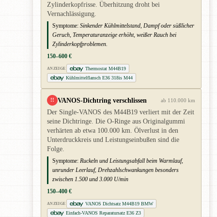
Zylinderkopfrisse. Überhitzung droht bei
Vernachlässigung.
Symptome:
Sinkender Kühlmittelstand, Dampf oder süßlicher
Geruch, Temperaturanzeige erhöht, weißer Rauch bei
Zylinderkopfproblemen.
150–600 €
Thermostat M44B19
ANZEIGE
Kühlmittelflansch E36 318is M44
VANOS-Dichtring verschlissen
!!
ab 110.000 km
Der Single-VANOS des M44B19 verliert mit der Zeit
seine Dichtringe. Die O-Ringe aus Originalgummi
verhärten ab etwa 100.000 km. Ölverlust in den
Unterdruckkreis und Leistungseinbußen sind die
Folge.
Symptome:
Ruckeln und Leistungsabfall beim Warmlauf,
unrunder Leerlauf, Drehzahlschwankungen besonders
zwischen 1.500 und 3.000 U/min
150–400 €
VANOS Dichtsatz M44B19 BMW
ANZEIGE
Einfach-VANOS Reparatursatz E36 Z3