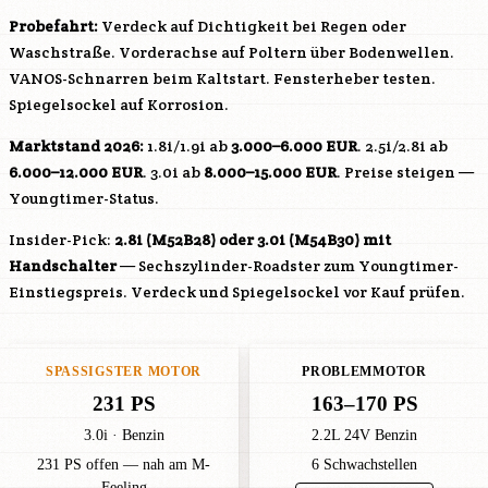
Probefahrt:
Verdeck auf Dichtigkeit bei Regen oder
Waschstraße. Vorderachse auf Poltern über Bodenwellen.
VANOS-Schnarren beim Kaltstart. Fensterheber testen.
Spiegelsockel auf Korrosion.
Marktstand 2026:
1.8i/1.9i ab
3.000–6.000 EUR
. 2.5i/2.8i ab
6.000–12.000 EUR
. 3.0i ab
8.000–15.000 EUR
. Preise steigen —
Youngtimer-Status.
Insider-Pick:
2.8i (
M52B28
) oder 3.0i (
M54B30
) mit
Handschalter
— Sechszylinder-Roadster zum Youngtimer-
Einstiegspreis. Verdeck und Spiegelsockel vor Kauf prüfen.
SPASSIGSTER MOTOR
PROBLEMMOTOR
231 PS
163–170 PS
3.0i · Benzin
2.2L 24V Benzin
231 PS offen — nah am M-
6 Schwachstellen
Feeling