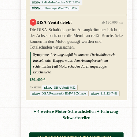
Zylinderlaufbuchse M52 BMW
Kolbenringe M52B25 BMW
DISA-Ventil defekt
!!
ab 120.000 km
Die DISA-Schaltklappe im Ansaugkrümmer bricht an
der Achsenbasis oder die Membran reißt. Bruchstücke
können in den Motor gesaugt werden und
Totalschaden verursachen.
Symptome:
Leistungsabfall im unteren Drehzahlbereich,
Rasseln oder Klappern aus dem Ansaugbereich, im
schlimmsten Fall Motorschaden durch angesaugte
Bruchstücke.
130–400 €
DISA Ventil M52
ANZEIGE
DISA Reparaturkit BMW 6-Zylinder
11611247481
+ 4 weitere Motor-Schwachstellen + Fahrzeug-
Schwachstellen