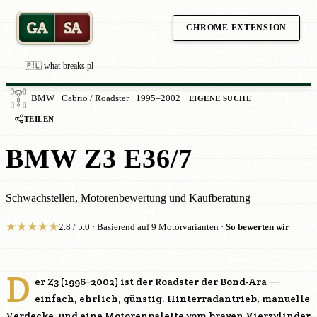
GA
SA
CHROME EXTENSION
🇵🇱 what-breaks.pl
BMW · Cabrio / Roadster · 1995–2002
EIGENE SUCHE
TEILEN
BMW Z3 E36/7
Schwachstellen, Motorenbewertung und Kaufberatung
★
★
★
★
★
2.8 / 5.0 · Basierend auf 9 Motorvarianten ·
So bewerten wir
D
er Z3 (1996–2002) ist der Roadster der Bond-Ära —
einfach, ehrlich, günstig. Hinterradantrieb, manuelle
Verdecke, und eine Motorenpalette vom braven Vierzylinder