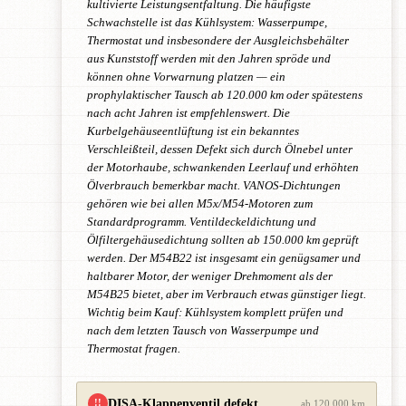
kultivierte Leistungsentfaltung. Die häufigste
Schwachstelle ist das Kühlsystem: Wasserpumpe,
Thermostat und insbesondere der Ausgleichsbehälter
aus Kunststoff werden mit den Jahren spröde und
können ohne Vorwarnung platzen — ein
prophylaktischer Tausch ab 120.000 km oder spätestens
nach acht Jahren ist empfehlenswert. Die
Kurbelgehäuseentlüftung ist ein bekanntes
Verschleißteil, dessen Defekt sich durch Ölnebel unter
der Motorhaube, schwankenden Leerlauf und erhöhten
Ölverbrauch bemerkbar macht. VANOS-Dichtungen
gehören wie bei allen M5x/M54-Motoren zum
Standardprogramm. Ventildeckeldichtung und
Ölfiltergehäusedichtung sollten ab 150.000 km geprüft
werden. Der M54B22 ist insgesamt ein genügsamer und
haltbarer Motor, der weniger Drehmoment als der
M54B25 bietet, aber im Verbrauch etwas günstiger liegt.
Wichtig beim Kauf: Kühlsystem komplett prüfen und
nach dem letzten Tausch von Wasserpumpe und
Thermostat fragen.
DISA-Klappenventil defekt
!!
ab 120.000 km