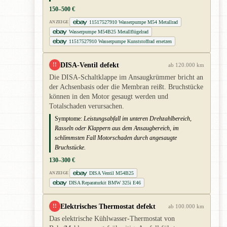
150–500 €
11517527910 Wasserpumpe M54 Metallrad
ANZEIGE
Wasserpumpe M54B25 Metallflügelrad
11517527910 Wasserpumpe Kunststoffrad ersetzen
DISA-Ventil defekt
!!
ab 120.000 km
Die DISA-Schaltklappe im Ansaugkrümmer bricht an
der Achsenbasis oder die Membran reißt. Bruchstücke
können in den Motor gesaugt werden und
Totalschaden verursachen.
Symptome:
Leistungsabfall im unteren Drehzahlbereich,
Rasseln oder Klappern aus dem Ansaugbereich, im
schlimmsten Fall Motorschaden durch angesaugte
Bruchstücke.
130–300 €
DISA Ventil M54B25
ANZEIGE
DISA Reparaturkit BMW 325i E46
Elektrisches Thermostat defekt
!!
ab 100.000 km
Das elektrische Kühlwasser-Thermostat von