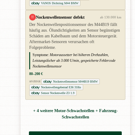
VANOS Dichtring M44 BMW
Nockenwellensensor defekt
!!
ab 130.000 km
Der Nockenwellenpositionssensor des M44B19 fällt
häufig aus. Ölundichtigkeiten am Sensor begünstigen
Schäden am Kabelbaum und dem Motorsteuergerät.
Aftermarket-Sensoren verursachen oft
Folgeprobleme.
Symptome:
Motoraussetzer bei höheren Drehzahlen,
Leistungslöcher ab 3.000 U/min, gespeicherte Fehlercode
Nockenwellensensor
80–200 €
Nockenwellensensor M44B19 BMW
ANZEIGE
Nockenwellengeberrad E36 318is
Sensor Nockenwelle Z3 1.9
+ 4 weitere Motor-Schwachstellen + Fahrzeug-
Schwachstellen