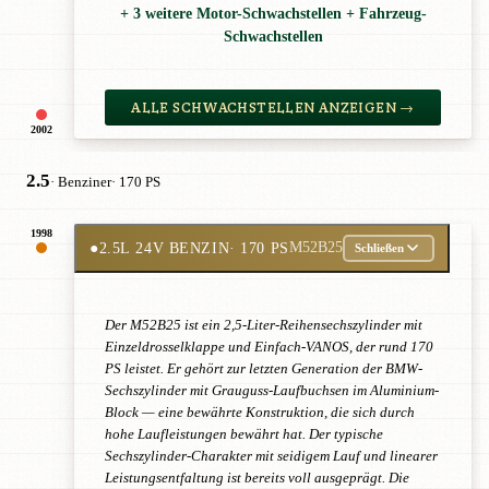
+ 3 weitere Motor-Schwachstellen + Fahrzeug-
Schwachstellen
ALLE SCHWACHSTELLEN ANZEIGEN →
2002
2.5
· Benziner
· 170 PS
1998
●
2.5L 24V BENZIN
· 170 PS
M52B25
Schließen
Der M52B25 ist ein 2,5-Liter-Reihensechszylinder mit
Einzeldrosselklappe und Einfach-VANOS, der rund 170
PS leistet. Er gehört zur letzten Generation der BMW-
Sechszylinder mit Grauguss-Laufbuchsen im Aluminium-
Block — eine bewährte Konstruktion, die sich durch
hohe Laufleistungen bewährt hat. Der typische
Sechszylinder-Charakter mit seidigem Lauf und linearer
Leistungsentfaltung ist bereits voll ausgeprägt. Die