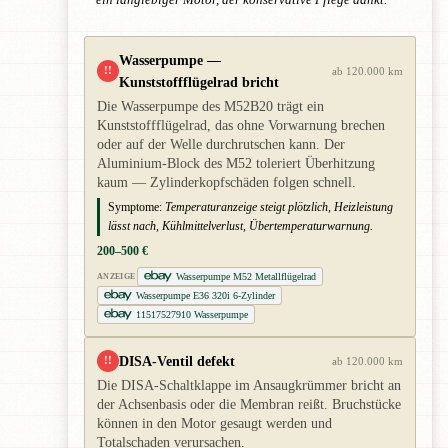
Wasserpumpe —
!!
ab 120.000 km
Kunststoffflügelrad bricht
Die Wasserpumpe des M52B20 trägt ein
Kunststoffflügelrad, das ohne Vorwarnung brechen
oder auf der Welle durchrutschen kann. Der
Aluminium-Block des M52 toleriert Überhitzung
kaum — Zylinderkopfschäden folgen schnell.
Symptome:
Temperaturanzeige steigt plötzlich, Heizleistung
lässt nach, Kühlmittelverlust, Übertemperaturwarnung.
200–500 €
Wasserpumpe M52 Metallflügelrad
ANZEIGE
Wasserpumpe E36 320i 6-Zylinder
11517527910 Wasserpumpe
DISA-Ventil defekt
!!
ab 120.000 km
Die DISA-Schaltklappe im Ansaugkrümmer bricht an
der Achsenbasis oder die Membran reißt. Bruchstücke
können in den Motor gesaugt werden und
Totalschaden verursachen.