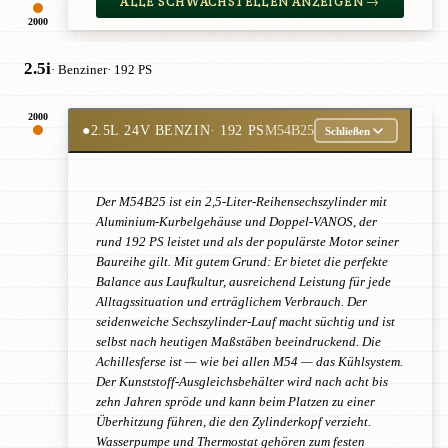
ALLE SCHWACHSTELLEN ANZEIGEN →
2000
2.5i
· Benziner
· 192 PS
2000
●
2.5L 24V BENZIN
· 192 PS
M54B25
Schließen
Der M54B25 ist ein 2,5-Liter-Reihensechszylinder mit
Aluminium-Kurbelgehäuse und Doppel-VANOS, der
rund 192 PS leistet und als der populärste Motor seiner
Baureihe gilt. Mit gutem Grund: Er bietet die perfekte
Balance aus Laufkultur, ausreichend Leistung für jede
Alltagssituation und erträglichem Verbrauch. Der
seidenweiche Sechszylinder-Lauf macht süchtig und ist
selbst nach heutigen Maßstäben beeindruckend. Die
Achillesferse ist — wie bei allen M54 — das Kühlsystem.
Der Kunststoff-Ausgleichsbehälter wird nach acht bis
zehn Jahren spröde und kann beim Platzen zu einer
Überhitzung führen, die den Zylinderkopf verzieht.
Wasserpumpe und Thermostat gehören zum festen