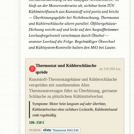
läuft an der Motorvorderseite ab, sichtbar beim TÜV.
Kühlmittelflansch aus Kunststoff wird porös und bricht
— Überhitzungsgefahr bei Nichtbeachtung. Thermostat
und Kühlerschläuche altern parallel. Ölfiltergehäuse-
Dichtung weicht auf und leckt auf den Auspuffkrümmer.
Leerlaufregelventil verschmutzt durch Ölnebel —
unsteter Leerlauf die Folge. Regelmäßiger Ölwechsel
und Kühlsystem-Kontrolle halten den M43 bei Laune.
Thermostat und Kühlerschläuche
!!
ab 150.000 km
spröde
Kunststoff-Thermostatgehäuse und Kühlerschläuche
verspröden mit zunehmendem Alter.
Thermostatversagen führt zu Überhitzung, gerissene
Schläuche zu plötzlichem Kühlmittelverlust.
Symptome:
Motor heizt langsam auf oder überhitzt,
Kühlmittelverlust ohne sichtbare Leckstelle, Kühlmittelstand
sinkt regelmäßig.
100–350 €
Thermostat M43 E46
ANZEIGE