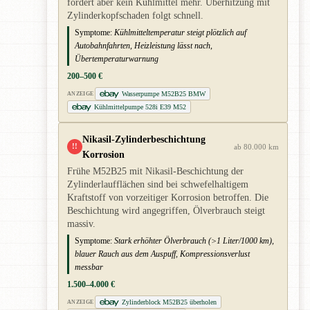
fördert aber kein Kühlmittel mehr. Überhitzung mit
Zylinderkopfschaden folgt schnell.
Symptome:
Kühlmitteltemperatur steigt plötzlich auf
Autobahnfahrten, Heizleistung lässt nach,
Übertemperaturwarnung
200–500 €
Wasserpumpe M52B25 BMW
ANZEIGE
Kühlmittelpumpe 528i E39 M52
Nikasil-Zylinderbeschichtung
!!
ab 80.000 km
Korrosion
Frühe M52B25 mit Nikasil-Beschichtung der
Zylinderlaufflächen sind bei schwefelhaltigem
Kraftstoff von vorzeitiger Korrosion betroffen. Die
Beschichtung wird angegriffen, Ölverbrauch steigt
massiv.
Symptome:
Stark erhöhter Ölverbrauch (>1 Liter/1000 km),
blauer Rauch aus dem Auspuff, Kompressionsverlust
messbar
1.500–4.000 €
Zylinderblock M52B25 überholen
ANZEIGE