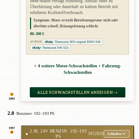
Behr/Mahle versagt frühzeitig. Ausfall führt zu
Überhitzung oder dauerhaft zu kaltem Betrieb mit
erhöhtem Kraftstoffverbrauch.
Symptome:
Motor erreicht Betriebstemperatur nicht oder
überhitzt schnell, Heizungsleistung schlecht.
80–300 €
Thermostat M54 original BMW E46
ANZEIGE
Thermostat E46 325i
+ 4 weitere Motor-Schwachstellen + Fahrzeug-
Schwachstellen
ALLE SCHWACHSTELLEN ANZEIGEN →
2002
2.8
· Benziner
· 192–193 PS
1997
2.8L 24V BENZIN
· 192–193
●
M52B28
Schließen
PS