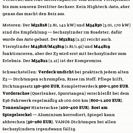
bis zum sonoren Dreiliter-Sechser. Kein Hightech-Auto, aber
genau das macht den Reiz aus.
Motoren: Der
M52B28
(2.8i, 142 kW) und
M54B30
(3.0i, 170 kW)
sind die Empfehlung — Sechszylinder im Roadster, dafür
wurde das Auto gebaut. Der
M52B25
(2.5i) reicht auch.
Vierzylinder
M43B18
/
M43B19
(1.8i/1.9i) und
M44B19
funktionieren, aber der Z3 wird erst mit Sechszylinder zum
Erlebnis. Der
M54B22
(2.2i) ist der Kompromiss.
Schwachstellen:
Verdeck undicht
bei praktisch jedem alten
Z3 — Dichtungen schrumpfen, Risse im Stoff. Pflege hilft,
Dichtungssatz
150–300 EUR
, Komplettverdeck
500–1.500 EUR
.
Vorderachse
(Querlenker, Spurstangen) verschleißt bei dem
E36-Fahrwerk regelmäßig ab 100.000 km (
600–1.200 EUR
).
Tonnenlager
Hinterachse (
200–400 EUR
).
Rost am
Spiegelsockel
— Aluminium korrodiert, Spiegel kann
abbrechen (
50–260 EUR
). VANOS-Dichtungen bei allen
Sechszylindern irgendwann fällig.