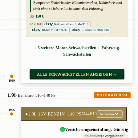
Symptome:
Schleichender Kühlmittelverlust, Kühlmittelstand
sinkt ohne sichtbare Lache unter dem Fahrzeug
30–150 €
Kühlmittelflansch M43B18
ANZEIGE
BMW 11531709232
Kühlstutzen 318i E46
+ 5 weitere Motor-Schwachstellen + Fahrzeug-
Schwachstellen
ALLE SCHWACHSTELLEN ANZEIGEN →
1999
1.9i
· Benziner
· 116–140 PS
MOTORWECHSEL
1996
●
1.9L 16V BENZIN
· 140 PS
M44B19
Schließen
Versicherungseinstufung: Günstig
Jetzt vergleichen
*
ANZEIGE