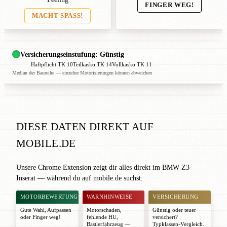
FINGER WEG!
MACHT SPASS!
Versicherungseinstufung: Günstig
Haftpflicht TK 10
Teilkasko TK 14
Vollkasko TK 11
Median der Baureihe — einzelne Motorisierungen können abweichen
DIESE DATEN DIREKT AUF
MOBILE.DE
Unsere Chrome Extension zeigt dir alles direkt im BMW Z3-
Inserat — während du auf mobile.de suchst:
MOTORBEWERTUNG
WARNHINWEISE
VERSICHERUNG
Gute Wahl
,
Aufpassen
Motorschaden,
Günstig oder teuer
oder
Finger weg!
fehlende HU,
versichert?
Bastlerfahrzeug —
Typklassen-Vergleich.