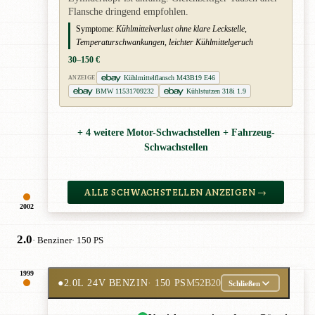
Flansche dringend empfohlen.
Symptome:
Kühlmittelverlust ohne klare Leckstelle,
Temperaturschwankungen, leichter Kühlmittelgeruch
30–150 €
Kühlmittelflansch M43B19 E46
ANZEIGE
BMW 11531709232
Kühlstutzen 318i 1.9
+ 4 weitere Motor-Schwachstellen + Fahrzeug-
Schwachstellen
ALLE SCHWACHSTELLEN ANZEIGEN →
2002
2.0
· Benziner
· 150 PS
1999
●
2.0L 24V BENZIN
· 150 PS
M52B20
Schließen