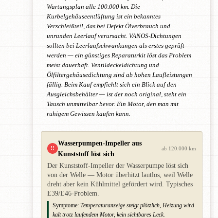
Wartungsplan alle 100.000 km. Die
Kurbelgehäuseentlüftung ist ein bekanntes
Verschleißteil, das bei Defekt Ölverbrauch und
unrunden Leerlauf verursacht. VANOS-Dichtungen
sollten bei Leerlaufschwankungen als erstes geprüft
werden — ein günstiges Reparaturkit löst das Problem
meist dauerhaft. Ventildeckeldichtung und
Ölfiltergehäusedichtung sind ab hohen Laufleistungen
fällig. Beim Kauf empfiehlt sich ein Blick auf den
Ausgleichsbehälter — ist der noch original, steht ein
Tausch unmittelbar bevor. Ein Motor, den man mit
ruhigem Gewissen kaufen kann.
Wasserpumpen-Impeller aus
!!
ab 120.000 km
Kunststoff löst sich
Der Kunststoff-Impeller der Wasserpumpe löst sich
von der Welle — Motor überhitzt lautlos, weil Welle
dreht aber kein Kühlmittel gefördert wird. Typisches
E39/E46-Problem.
Symptome:
Temperaturanzeige steigt plötzlich, Heizung wird
kalt trotz laufendem Motor, kein sichtbares Leck.