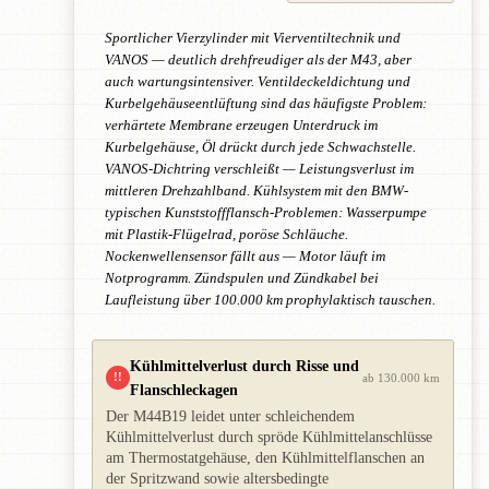
Sportlicher Vierzylinder mit Vierventiltechnik und
VANOS — deutlich drehfreudiger als der M43, aber
auch wartungsintensiver. Ventildeckeldichtung und
Kurbelgehäuseentlüftung sind das häufigste Problem:
verhärtete Membrane erzeugen Unterdruck im
Kurbelgehäuse, Öl drückt durch jede Schwachstelle.
VANOS-Dichtring verschleißt — Leistungsverlust im
mittleren Drehzahlband. Kühlsystem mit den BMW-
typischen Kunststoffflansch-Problemen: Wasserpumpe
mit Plastik-Flügelrad, poröse Schläuche.
Nockenwellensensor fällt aus — Motor läuft im
Notprogramm. Zündspulen und Zündkabel bei
Laufleistung über 100.000 km prophylaktisch tauschen.
Kühlmittelverlust durch Risse und
!!
ab 130.000 km
Flanschleckagen
Der M44B19 leidet unter schleichendem
Kühlmittelverlust durch spröde Kühlmittelanschlüsse
am Thermostatgehäuse, den Kühlmittelflanschen an
der Spritzwand sowie altersbedingte