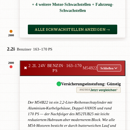
+ 4 weitere Motor-Schwachstellen + Fahrzeug-
Schwachstellen
ALLE SCHWACHSTELLEN ANZEIGEN →
2000
2.2i
· Benziner
· 163–170 PS
2000
2.2L 24V BENZIN
· 163–170
✖
M54B22
Schließen
PS
Versicherungseinstufung: Günstig
Jetzt vergleichen
*
ANZEIGE
Der M54B22 ist ein 2,2-Liter-Reihensechszylinder mit
Aluminium-Kurbelgehäuse, Doppel-VANOS und rund
170 PS — der Nachfolger des M52TUB25 mit leicht
reduziertem Hubraum aber modernerem Block. Wie alle
M54-Motoren besticht er durch butterweichen Lauf und