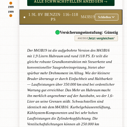
ALLE SCHWACHSTELLEN ANZEIGEN →
1999
1999
1.9L 8V BENZIN
· 116–118
●
M43B19
Schließen
PS
Versicherungseinstufung: Günstig
Jetzt vergleichen
*
ANZEIGE
Der M43B19 ist die aufgebohrte Version des M43B16
mit 1,9 Litern Hubraum und rund 118 PS. Er teilt die
gleiche robuste Grundkonstruktion mit Steuerkette und
konventioneller Saugrohreinspritzung, bietet aber
spürbar mehr Drehmoment im Alltag. Wie der kleinere
Bruder überzeugt er durch Einfachheit und Haltbarkeit
— Laufleistungen über 350.000 km sind bei ordentlicher
Wartung gut erreichbar. Das Mehr an Hubraum macht
ihn merklich angenehmer auf der Autobahn, wo der 1,6-
Liter an seine Grenzen stößt. Schwachstellen sind
identisch mit dem M43B16: Kurbelgehäuseentlüftung,
Kühlsystem-Komponenten und bei sehr hohen
Laufleistungen die Zylinderkopfdichtung. Die
Ventilschaftdichtungen können ab 250.000 km