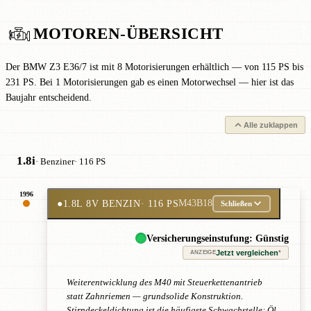
MOTOREN-ÜBERSICHT
Der BMW Z3 E36/7 ist mit 8 Motorisierungen erhältlich — von 115 PS bis
231 PS. Bei 1 Motorisierungen gab es einen Motorwechsel — hier ist das
Baujahr entscheidend.
Alle zuklappen
1.8i
· Benziner
· 116 PS
1996
●
1.8L 8V BENZIN
· 116 PS
M43B18
Schließen
Versicherungseinstufung: Günstig
Jetzt vergleichen
*
ANZEIGE
Weiterentwicklung des M40 mit Steuerkettenantrieb
statt Zahnriemen — grundsolide Konstruktion.
Stirndeckeldichtung ist die häufigste Schwachstelle: Öl