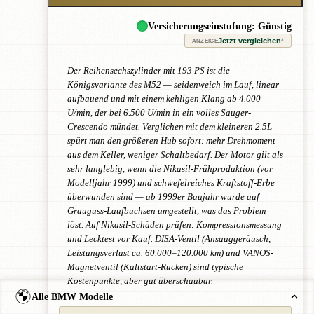
Versicherungseinstufung: Günstig
Jetzt vergleichen
*
ANZEIGE
Der Reihensechszylinder mit 193 PS ist die
Königsvariante des M52 — seidenweich im Lauf, linear
aufbauend und mit einem kehligen Klang ab 4.000
U/min, der bei 6.500 U/min in ein volles Sauger-
Crescendo mündet. Verglichen mit dem kleineren 2.5L
spürt man den größeren Hub sofort: mehr Drehmoment
aus dem Keller, weniger Schaltbedarf. Der Motor gilt als
sehr langlebig, wenn die Nikasil-Frühproduktion (vor
Modelljahr 1999) und schwefelreiches Kraftstoff-Erbe
überwunden sind — ab 1999er Baujahr wurde auf
Grauguss-Laufbuchsen umgestellt, was das Problem
löst. Auf Nikasil-Schäden prüfen: Kompressionsmessung
und Lecktest vor Kauf. DISA-Ventil (Ansauggeräusch,
Leistungsverlust ca. 60.000–120.000 km) und VANOS-
Magnetventil (Kaltstart-Rucken) sind typische
Kostenpunkte, aber gut überschaubar.
Alle BMW Modelle