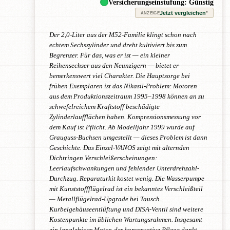
Versicherungseinstufung: Günstig
Jetzt vergleichen
*
ANZEIGE
Der 2,0-Liter aus der M52-Familie klingt schon nach
echtem Sechszylinder und dreht kultiviert bis zum
Begrenzer. Für das, was er ist — ein kleiner
Reihensechser aus den Neunzigern — bietet er
bemerkenswert viel Charakter. Die Hauptsorge bei
frühen Exemplaren ist das Nikasil-Problem: Motoren
aus dem Produktionszeitraum 1995–1998 können an zu
schwefelreichem Kraftstoff beschädigte
Zylinderlaufflächen haben. Kompressionsmessung vor
dem Kauf ist Pflicht. Ab Modelljahr 1999 wurde auf
Grauguss-Buchsen umgestellt — dieses Problem ist dann
Geschichte. Das Einzel-VANOS zeigt mit alternden
Dichtringen Verschleißerscheinungen:
Leerlaufschwankungen und fehlender Unterdrehzahl-
Durchzug. Reparaturkit kostet wenig. Die Wasserpumpe
mit Kunststoffflügelrad ist ein bekanntes Verschleißteil
— Metallflügelrad-Upgrade bei Tausch.
Kurbelgehäuseentlüftung und DISA-Ventil sind weitere
Kostenpunkte im üblichen Wartungsrahmen. Insgesamt
ein langlebiger Motor, der konservative Pflege dankt.