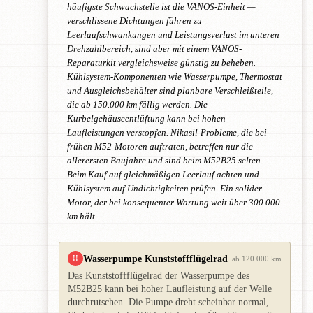
häufigste Schwachstelle ist die VANOS-Einheit —
verschlissene Dichtungen führen zu
Leerlaufschwankungen und Leistungsverlust im unteren
Drehzahlbereich, sind aber mit einem VANOS-
Reparaturkit vergleichsweise günstig zu beheben.
Kühlsystem-Komponenten wie Wasserpumpe, Thermostat
und Ausgleichsbehälter sind planbare Verschleißteile,
die ab 150.000 km fällig werden. Die
Kurbelgehäuseentlüftung kann bei hohen
Laufleistungen verstopfen. Nikasil-Probleme, die bei
frühen M52-Motoren auftraten, betreffen nur die
allerersten Baujahre und sind beim M52B25 selten.
Beim Kauf auf gleichmäßigen Leerlauf achten und
Kühlsystem auf Undichtigkeiten prüfen. Ein solider
Motor, der bei konsequenter Wartung weit über 300.000
km hält.
Wasserpumpe Kunststoffflügelrad
!!
ab 120.000 km
Das Kunststoffflügelrad der Wasserpumpe des
M52B25 kann bei hoher Laufleistung auf der Welle
durchrutschen. Die Pumpe dreht scheinbar normal,