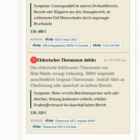
Symptome:
Leistungsabfall im unteren Drehzahlbereich,
Rasseln oder Klappern aus dem Ansaugbereich, im
schlimmsten Fall Motorschaden durch angesaugte
Bruchstücke.
130–400 €
DISA Ventil M52
ANZEIGE
DISA Reparaturkit BMW 6-Zylinder
11611247481
Elektrisches Thermostat defekt
!!
ab 100.000 km
Das elektrische Kühlwasser-Thermostat von
Behr/Mahle versagt frühzeitig. BMW empfiehlt
ausschließlich Original-Thermostate. Ausfall führt zu
Überhitzung oder dauerhaft zu kaltem Betrieb.
Symptome:
Motor erreicht Betriebstemperatur nicht oder
überhitzt, Heizung funktioniert schlecht, erhöhter
Kraftstoffverbrauch bei dauerhaft kaltem Betrieb.
120–320 €
Thermostat M52 original BMW
ANZEIGE
Thermostat E46 6-Zylinder