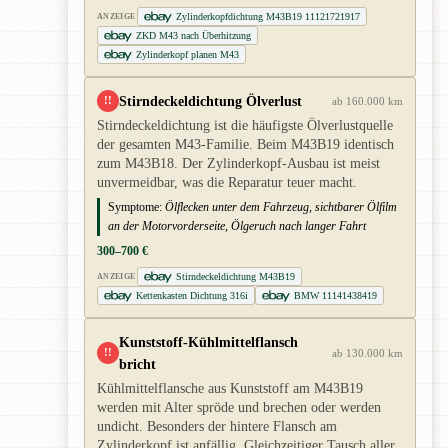
Zylinderkopfdichtung M43B19 11121721917
ANZEIGE
ZKD M43 nach Überhitzung
Zylinderkopf planen M43
Stirndeckeldichtung Ölverlust
!!
ab 160.000 km
Stirndeckeldichtung ist die häufigste Ölverlustquelle
der gesamten M43-Familie. Beim M43B19 identisch
zum M43B18. Der Zylinderkopf-Ausbau ist meist
unvermeidbar, was die Reparatur teuer macht.
Symptome:
Ölflecken unter dem Fahrzeug, sichtbarer Ölfilm
an der Motorvorderseite, Ölgeruch nach langer Fahrt
300–700 €
Stirndeckeldichtung M43B19
ANZEIGE
Kettenkasten Dichtung 316i
BMW 11141438419
Kunststoff-Kühlmittelflansch
!!
ab 130.000 km
bricht
Kühlmittelflansche aus Kunststoff am M43B19
werden mit Alter spröde und brechen oder werden
undicht. Besonders der hintere Flansch am
Zylinderkopf ist anfällig. Gleichzeitiger Tausch aller