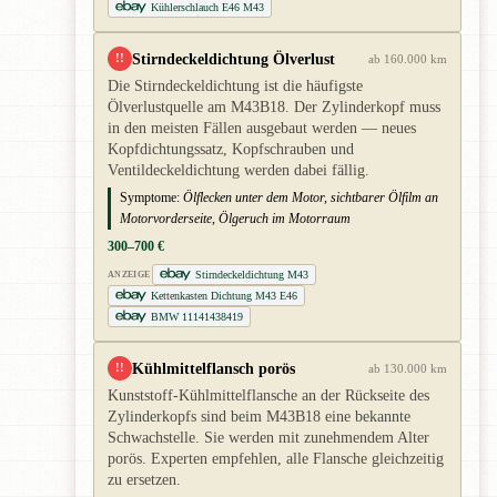
Kühlerschlauch E46 M43
Stirndeckeldichtung Ölverlust
!!
ab 160.000 km
Die Stirndeckeldichtung ist die häufigste
Ölverlustquelle am M43B18. Der Zylinderkopf muss
in den meisten Fällen ausgebaut werden — neues
Kopfdichtungssatz, Kopfschrauben und
Ventildeckeldichtung werden dabei fällig.
Symptome:
Ölflecken unter dem Motor, sichtbarer Ölfilm an
Motorvorderseite, Ölgeruch im Motorraum
300–700 €
Stirndeckeldichtung M43
ANZEIGE
Kettenkasten Dichtung M43 E46
BMW 11141438419
Kühlmittelflansch porös
!!
ab 130.000 km
Kunststoff-Kühlmittelflansche an der Rückseite des
Zylinderkopfs sind beim M43B18 eine bekannte
Schwachstelle. Sie werden mit zunehmendem Alter
porös. Experten empfehlen, alle Flansche gleichzeitig
zu ersetzen.