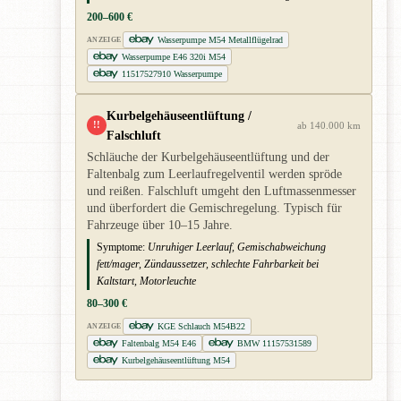
200–600 €
Wasserpumpe M54 Metallflügelrad
ANZEIGE
Wasserpumpe E46 320i M54
11517527910 Wasserpumpe
Kurbelgehäuseentlüftung /
!!
ab 140.000 km
Falschluft
Schläuche der Kurbelgehäuseentlüftung und der
Faltenbalg zum Leerlaufregelventil werden spröde
und reißen. Falschluft umgeht den Luftmassenmesser
und überfordert die Gemischregelung. Typisch für
Fahrzeuge über 10–15 Jahre.
Symptome:
Unruhiger Leerlauf, Gemischabweichung
fett/mager, Zündaussetzer, schlechte Fahrbarkeit bei
Kaltstart, Motorleuchte
80–300 €
KGE Schlauch M54B22
ANZEIGE
Faltenbalg M54 E46
BMW 11157531589
Kurbelgehäuseentlüftung M54