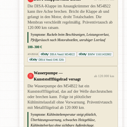
Die DISA-Klappe im Ansaugkrümmer des M54B22
kann ihre Achse brechen. Bricht die Klappe ab und
gelangt in den Motor, droht Totalschaden. Die
Membran verschleißt regelmäßig. Präventivtausch ab
120.000 km ratsam.
Symptome:
Ruckeln beim Beschleunigen, Leistungsverlust,
Pfeifgeräusch nach Motorabstellen, unruhiger Leerlauf
100–300 €
DISA Ventil M54B22
BMW 11611432802
ANZEIGE
DISA Ventil E46 320i
Wasserpumpe —
!!
ab 120.000 km
Kunststoffflügelrad versagt
Die Wasserpumpe des M54B22 hat ein
Kunststoffflügelrad, das auf der Welle durchrutschen
oder brechen kann. Folge ist plötzlicher
Kühlmittelausfall ohne Vorwarnung. Präventivtausch
mit Metallflügelrad ab 120.000 km.
Symptome:
Kühlmitteltemperatur steigt plötzlich,
Überhitzungswarnung, schwaches Heizgebläse,
Kühlmittelverlust ohne sichtbare Außenleckage.