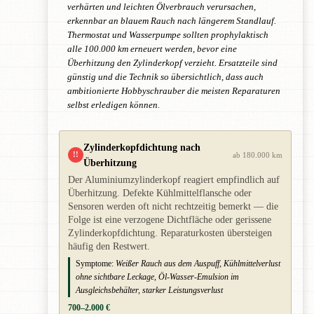
verhärten und leichten Ölverbrauch verursachen,
erkennbar an blauem Rauch nach längerem Standlauf.
Thermostat und Wasserpumpe sollten prophylaktisch
alle 100.000 km erneuert werden, bevor eine
Überhitzung den Zylinderkopf verzieht. Ersatzteile sind
günstig und die Technik so übersichtlich, dass auch
ambitionierte Hobbyschrauber die meisten Reparaturen
selbst erledigen können.
Zylinderkopfdichtung nach
!!
ab 180.000 km
Überhitzung
Der Aluminiumzylinderkopf reagiert empfindlich auf
Überhitzung. Defekte Kühlmittelflansche oder
Sensoren werden oft nicht rechtzeitig bemerkt — die
Folge ist eine verzogene Dichtfläche oder gerissene
Zylinderkopfdichtung. Reparaturkosten übersteigen
häufig den Restwert.
Symptome:
Weißer Rauch aus dem Auspuff, Kühlmittelverlust
ohne sichtbare Leckage, Öl-Wasser-Emulsion im
Ausgleichsbehälter, starker Leistungsverlust
700–2.000 €