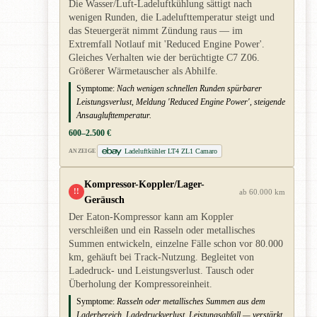
Die Wasser/Luft-Ladeluftkühlung sättigt nach
wenigen Runden, die Ladelufttemperatur steigt und
das Steuergerät nimmt Zündung raus — im
Extremfall Notlauf mit 'Reduced Engine Power'.
Gleiches Verhalten wie der berüchtigte C7 Z06.
Größerer Wärmetauscher als Abhilfe.
Symptome:
Nach wenigen schnellen Runden spürbarer
Leistungsverlust, Meldung 'Reduced Engine Power', steigende
Ansauglufttemperatur.
600–2.500 €
Ladeluftkühler LT4 ZL1 Camaro
ANZEIGE
Kompressor-Koppler/Lager-
!!
ab 60.000 km
Geräusch
Der Eaton-Kompressor kann am Koppler
verschleißen und ein Rasseln oder metallisches
Summen entwickeln, einzelne Fälle schon vor 80.000
km, gehäuft bei Track-Nutzung. Begleitet von
Ladedruck- und Leistungsverlust. Tausch oder
Überholung der Kompressoreinheit.
Symptome:
Rasseln oder metallisches Summen aus dem
Laderbereich, Ladedruckverlust, Leistungsabfall — verstärkt