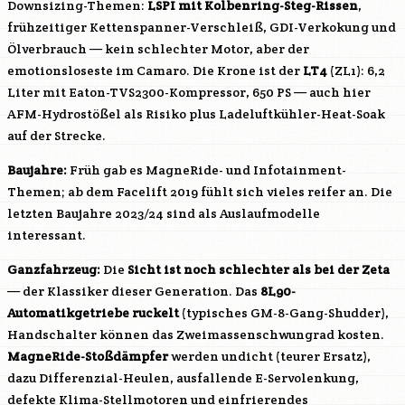
Downsizing-Themen:
LSPI mit Kolbenring-Steg-Rissen
,
frühzeitiger Kettenspanner-Verschleiß, GDI-Verkokung und
Ölverbrauch — kein schlechter Motor, aber der
emotionsloseste im Camaro. Die Krone ist der
LT4
(ZL1): 6,2
Liter mit Eaton-TVS2300-Kompressor, 650 PS — auch hier
AFM-Hydrostößel als Risiko plus Ladeluftkühler-Heat-Soak
auf der Strecke.
Baujahre:
Früh gab es MagneRide- und Infotainment-
Themen; ab dem Facelift 2019 fühlt sich vieles reifer an. Die
letzten Baujahre 2023/24 sind als Auslaufmodelle
interessant.
Ganzfahrzeug:
Die
Sicht ist noch schlechter als bei der Zeta
— der Klassiker dieser Generation. Das
8L90-
Automatikgetriebe ruckelt
(typisches GM-8-Gang-Shudder),
Handschalter können das Zweimassenschwungrad kosten.
MagneRide-Stoßdämpfer
werden undicht (teurer Ersatz),
dazu Differenzial-Heulen, ausfallende E-Servolenkung,
defekte Klima-Stellmotoren und einfrierendes