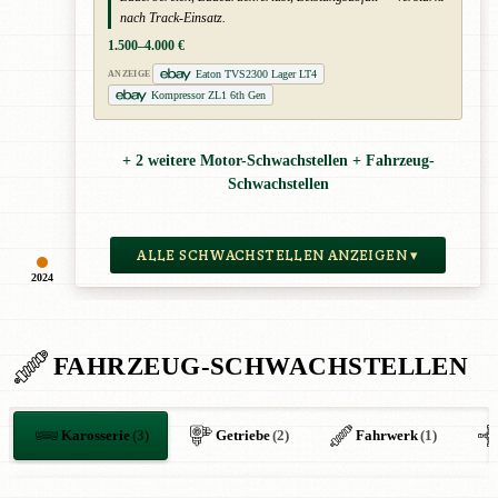
nach Track-Einsatz.
1.500–4.000 €
Eaton TVS2300 Lager LT4
ANZEIGE
Kompressor ZL1 6th Gen
+ 2 weitere Motor-Schwachstellen + Fahrzeug-
Schwachstellen
ALLE SCHWACHSTELLEN ANZEIGEN ▾
2024
FAHRZEUG-SCHWACHSTELLEN
Karosserie
(3)
Getriebe
(2)
Fahrwerk
(1)