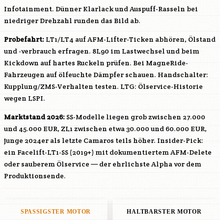
Infotainment. Dünner Klarlack und Auspuff-Rasseln bei
niedriger Drehzahl runden das Bild ab.
Probefahrt:
LT1/
LT4
auf AFM-Lifter-Ticken abhören, Ölstand
und -verbrauch erfragen. 8L90 im Lastwechsel und beim
Kickdown auf hartes Ruckeln prüfen. Bei MagneRide-
Fahrzeugen auf ölfeuchte Dämpfer schauen. Handschalter:
Kupplung/ZMS-Verhalten testen.
LTG
: Ölservice-Historie
wegen LSPI.
Marktstand 2026:
SS-Modelle liegen grob zwischen 27.000
und 45.000 EUR, ZL1 zwischen etwa 30.000 und 60.000 EUR,
junge 2024er als letzte Camaros teils höher. Insider-Pick:
ein Facelift-LT1-SS (2019+) mit dokumentiertem AFM-Delete
oder sauberem Ölservice — der ehrlichste Alpha vor dem
Produktionsende.
SPASSIGSTER MOTOR
HALTBARSTER MOTOR