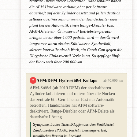
zentrale Thema dieser Generation. Handschalter haben
die AFM-Hardware verbaut, aber per Software
dauerhaft auf acht Zylinder gesetzt und fallen deutlich
seltener aus. Wer kann, nimmt den Handschalter oder
plant bei der Automatik einen Range-Disabler bzw.
AFM-Delete ein. Öl immer auf Betriebstemperatur
bringen bevor über 4.000 gedreht wird — das Öl wird
langsamer warm als das Kühlwasser. Synthetiköl,
kürzere Intervalle als ab Werk, ein Catch-Can gegen die
DI-typische Einlassventil-Verkokung. So gepflegt läuft
der Block weit über 200.000 km.
AFM/DFM-Hydrostößel-Kollaps
!!
ab 70.000 km
AFM-Stößel (ab 2019 DFM) der abschaltbaren
Zylinder kollabieren und rattern über die Nocken —
das zentrale 6th-Gen-Thema. Fast nur Automatik
betroffen, Handschalter hat AFM software-
deaktiviert. Range-Disabler oder AFM-Delete als
dauerhafte Lösung.
Symptome:
Lautes Ticken/Klopfen aus dem Ventildeckel,
Zündaussetzer (P0300), Ruckeln, Leistungsverlust,
metallisches Rasseln im Leerlauf.