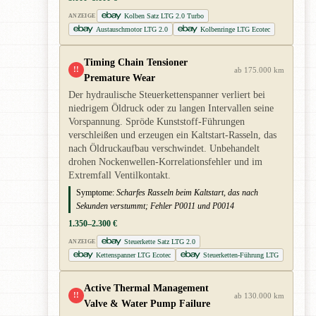
Kolben Satz LTG 2.0 Turbo
ANZEIGE
Austauschmotor LTG 2.0
Kolbenringe LTG Ecotec
Timing Chain Tensioner
!!
ab 175.000 km
Premature Wear
Der hydraulische Steuerkettenspanner verliert bei
niedrigem Öldruck oder zu langen Intervallen seine
Vorspannung. Spröde Kunststoff-Führungen
verschleißen und erzeugen ein Kaltstart-Rasseln, das
nach Öldruckaufbau verschwindet. Unbehandelt
drohen Nockenwellen-Korrelationsfehler und im
Extremfall Ventilkontakt.
Symptome:
Scharfes Rasseln beim Kaltstart, das nach
Sekunden verstummt; Fehler P0011 und P0014
1.350–2.300 €
Steuerkette Satz LTG 2.0
ANZEIGE
Kettenspanner LTG Ecotec
Steuerketten-Führung LTG
Active Thermal Management
!!
ab 130.000 km
Valve & Water Pump Failure