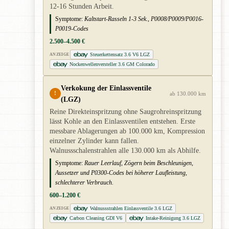
12-16 Stunden Arbeit.
Symptome:
Kaltstart-Rasseln 1-3 Sek., P0008/P0009/P0016-
P0019-Codes
2.500–4.500 €
Steuerkettensatz 3.6 V6 LGZ
ANZEIGE
Nockenwellenversteller 3.6 GM Colorado
Verkokung der Einlassventile
!
ab 130.000 km
(LGZ)
Reine Direkteinspritzung ohne Saugrohreinspritzung
lässt Kohle an den Einlassventilen entstehen. Erste
messbare Ablagerungen ab 100.000 km, Kompression
einzelner Zylinder kann fallen.
Walnussschalenstrahlen alle 130.000 km als Abhilfe.
Symptome:
Rauer Leerlauf, Zögern beim Beschleunigen,
Aussetzer und P0300-Codes bei höherer Laufleistung,
schlechterer Verbrauch.
600–1.200 €
Walnussstrahlen Einlassventile 3.6 LGZ
ANZEIGE
Carbon Cleaning GDI V6
Intake-Reinigung 3.6 LGZ