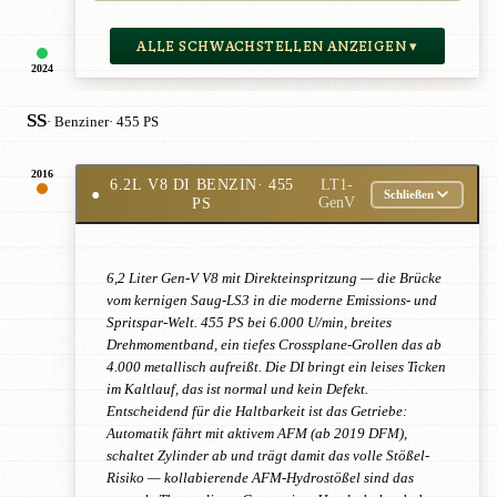
ALLE SCHWACHSTELLEN ANZEIGEN ▾
2024
SS
· Benziner
· 455 PS
2016
6.2L V8 DI BENZIN
· 455
LT1-
●
Schließen
PS
GenV
6,2 Liter Gen-V V8 mit Direkteinspritzung — die Brücke
vom kernigen Saug-LS3 in die moderne Emissions- und
Spritspar-Welt. 455 PS bei 6.000 U/min, breites
Drehmomentband, ein tiefes Crossplane-Grollen das ab
4.000 metallisch aufreißt. Die DI bringt ein leises Ticken
im Kaltlauf, das ist normal und kein Defekt.
Entscheidend für die Haltbarkeit ist das Getriebe:
Automatik fährt mit aktivem AFM (ab 2019 DFM),
schaltet Zylinder ab und trägt damit das volle Stößel-
Risiko — kollabierende AFM-Hydrostößel sind das