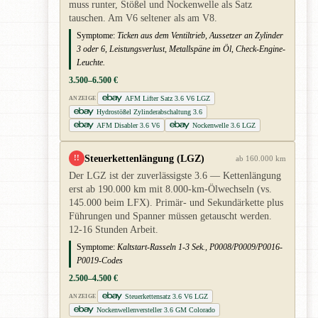
muss runter, Stößel und Nockenwelle als Satz
tauschen. Am V6 seltener als am V8.
Symptome:
Ticken aus dem Ventiltrieb, Aussetzer an Zylinder
3 oder 6, Leistungsverlust, Metallspäne im Öl, Check-Engine-
Leuchte.
3.500–6.500 €
AFM Lifter Satz 3.6 V6 LGZ
ANZEIGE
Hydrostößel Zylinderabschaltung 3.6
AFM Disabler 3.6 V6
Nockenwelle 3.6 LGZ
Steuerkettenlängung (LGZ)
!!
ab 160.000 km
Der LGZ ist der zuverlässigste 3.6 — Kettenlängung
erst ab 190.000 km mit 8.000-km-Ölwechseln (vs.
145.000 beim LFX). Primär- und Sekundärkette plus
Führungen und Spanner müssen getauscht werden.
12-16 Stunden Arbeit.
Symptome:
Kaltstart-Rasseln 1-3 Sek., P0008/P0009/P0016-
P0019-Codes
2.500–4.500 €
Steuerkettensatz 3.6 V6 LGZ
ANZEIGE
Nockenwellenversteller 3.6 GM Colorado