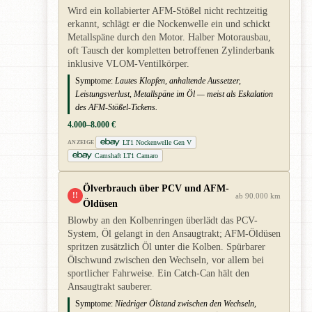
Wird ein kollabierter AFM-Stößel nicht rechtzeitig
erkannt, schlägt er die Nockenwelle ein und schickt
Metallspäne durch den Motor. Halber Motorausbau,
oft Tausch der kompletten betroffenen Zylinderbank
inklusive VLOM-Ventilkörper.
Symptome:
Lautes Klopfen, anhaltende Aussetzer,
Leistungsverlust, Metallspäne im Öl — meist als Eskalation
des AFM-Stößel-Tickens.
4.000–8.000 €
LT1 Nockenwelle Gen V
ANZEIGE
Camshaft LT1 Camaro
Ölverbrauch über PCV und AFM-
!!
ab 90.000 km
Öldüsen
Blowby an den Kolbenringen überlädt das PCV-
System, Öl gelangt in den Ansaugtrakt; AFM-Öldüsen
spritzen zusätzlich Öl unter die Kolben. Spürbarer
Ölschwund zwischen den Wechseln, vor allem bei
sportlicher Fahrweise. Ein Catch-Can hält den
Ansaugtrakt sauberer.
Symptome:
Niedriger Ölstand zwischen den Wechseln,