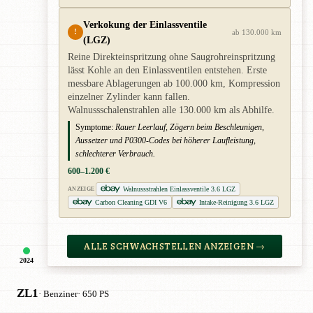
Verkokung der Einlassventile
!
ab 130.000 km
(LGZ)
Reine Direkteinspritzung ohne Saugrohreinspritzung
lässt Kohle an den Einlassventilen entstehen. Erste
messbare Ablagerungen ab 100.000 km, Kompression
einzelner Zylinder kann fallen.
Walnussschalenstrahlen alle 130.000 km als Abhilfe.
Symptome:
Rauer Leerlauf, Zögern beim Beschleunigen,
Aussetzer und P0300-Codes bei höherer Laufleistung,
schlechterer Verbrauch.
600–1.200 €
Walnussstrahlen Einlassventile 3.6 LGZ
ANZEIGE
Carbon Cleaning GDI V6
Intake-Reinigung 3.6 LGZ
ALLE SCHWACHSTELLEN ANZEIGEN →
2024
ZL1
· Benziner
· 650 PS