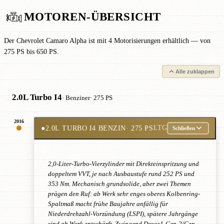
MOTOREN-ÜBERSICHT
Der Chevrolet Camaro Alpha ist mit 4 Motorisierungen erhältlich — von
275 PS bis 650 PS.
Alle zuklappen
2.0L Turbo I4
· Benziner
· 275 PS
2016
●
2.0L TURBO I4 BENZIN
· 275 PS
LTG
Schließen
2,0-Liter-Turbo-Vierzylinder mit Direkteinspritzung und
doppeltem VVT, je nach Ausbaustufe rund 252 PS und
353 Nm. Mechanisch grundsolide, aber zwei Themen
prägen den Ruf: ab Werk sehr enges oberes Kolbenring-
Spaltmaß macht frühe Baujahre anfällig für
Niederdrehzahl-Vorzündung (LSPI), spätere Jahrgänge
sind ab Werk entschärft. Zwingend Dexos1-Gen-2/Gen-