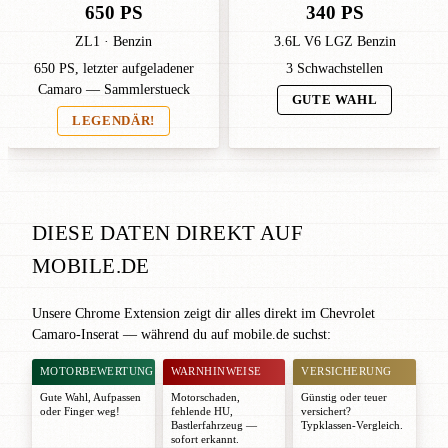
650 PS
340 PS
ZL1 · Benzin
3.6L V6 LGZ Benzin
650 PS, letzter aufgeladener
3 Schwachstellen
Camaro — Sammlerstueck
GUTE WAHL
LEGENDÄR!
DIESE DATEN DIREKT AUF
MOBILE.DE
Unsere Chrome Extension zeigt dir alles direkt im Chevrolet
Camaro-Inserat — während du auf mobile.de suchst:
MOTORBEWERTUNG
WARNHINWEISE
VERSICHERUNG
Gute Wahl
,
Aufpassen
Motorschaden,
Günstig oder teuer
oder
Finger weg!
fehlende HU,
versichert?
Bastlerfahrzeug —
Typklassen-Vergleich.
sofort erkannt.