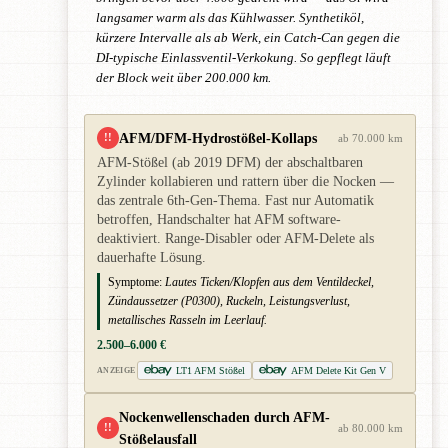
langsamer warm als das Kühlwasser. Synthetiköl,
kürzere Intervalle als ab Werk, ein Catch-Can gegen die
DI-typische Einlassventil-Verkokung. So gepflegt läuft
der Block weit über 200.000 km.
AFM/DFM-Hydrostößel-Kollaps
!!
ab 70.000 km
AFM-Stößel (ab 2019 DFM) der abschaltbaren
Zylinder kollabieren und rattern über die Nocken —
das zentrale 6th-Gen-Thema. Fast nur Automatik
betroffen, Handschalter hat AFM software-
deaktiviert. Range-Disabler oder AFM-Delete als
dauerhafte Lösung.
Symptome:
Lautes Ticken/Klopfen aus dem Ventildeckel,
Zündaussetzer (P0300), Ruckeln, Leistungsverlust,
metallisches Rasseln im Leerlauf.
2.500–6.000 €
LT1 AFM Stößel
AFM Delete Kit Gen V
ANZEIGE
Nockenwellenschaden durch AFM-
!!
ab 80.000 km
Stößelausfall