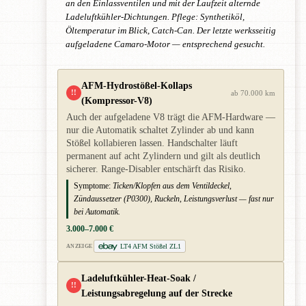
an den Einlassventilen und mit der Laufzeit alternde
Ladeluftkühler-Dichtungen. Pflege: Synthetiköl,
Öltemperatur im Blick, Catch-Can. Der letzte werksseitig
aufgeladene Camaro-Motor — entsprechend gesucht.
AFM-Hydrostößel-Kollaps
!!
ab 70.000 km
(Kompressor-V8)
Auch der aufgeladene V8 trägt die AFM-Hardware —
nur die Automatik schaltet Zylinder ab und kann
Stößel kollabieren lassen. Handschalter läuft
permanent auf acht Zylindern und gilt als deutlich
sicherer. Range-Disabler entschärft das Risiko.
Symptome:
Ticken/Klopfen aus dem Ventildeckel,
Zündaussetzer (P0300), Ruckeln, Leistungsverlust — fast nur
bei Automatik.
3.000–7.000 €
LT4 AFM Stößel ZL1
ANZEIGE
Ladeluftkühler-Heat-Soak /
!!
Leistungsabregelung auf der Strecke