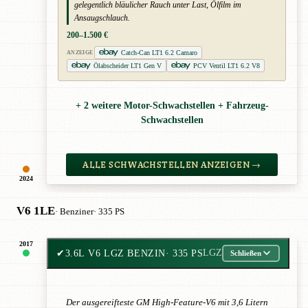
gelegentlich bläulicher Rauch unter Last, Ölfilm im
Ansaugschlauch.
200–1.500 €
Catch-Can LT1 6.2 Camaro
ANZEIGE
Ölabscheider LT1 Gen V
PCV Ventil LT1 6.2 V8
+ 2 weitere Motor-Schwachstellen + Fahrzeug-
Schwachstellen
ALLE SCHWACHSTELLEN ANZEIGEN →
2024
V6 1LE
· Benziner
· 335 PS
2017
✔
3.6L V6 LGZ BENZIN
· 335 PS
LGZ
Schließen
Der ausgereifteste GM High-Feature-V6 mit 3,6 Litern