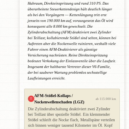
Hubraum, Direkteinspritzung und rund 310 PS. Das
überarbeitete Steuerkettendesign hält deutlich länger
als bei den Vorgängern — Kettenlängung tritt erst
jenseits von 190.000 km auf, vorausgesetzt das Öl wird
konsequent alle 8.000 km gewechselt. Die
Zylinderabschaltung (AFM) deaktiviert zwei Zylinder
bei Teillast; kollabierende Stößel sind selten, können bei
Auftreten aber die Nockenwelle ruinieren, weshalb viele
Fahrer einen AFM-Deaktivierer als günstige
Versicherung nachrüsten. Reine Direkteinspritzung
bedeutet Verkokung der Einlassventile über die Laufzeit.
Insgesamt der haltbarste Vertreter dieser V6-Familie,
der bei sauberer Wartung problemlos sechsstellige
Laufleistungen erreicht.
AFM-Stößel-Kollaps /
!!
ab 115.000 km
Nockenwellenschaden (LGZ)
Die Zylinderabschaltung deaktiviert zwei Zylinder
bei Teillast über spezielle Stößel. Ein klemmender
Stößel schleift die Nocke flach, Metallspäne verteilen
sich binnen weniger tausend Kilometer im Öl. Kopf