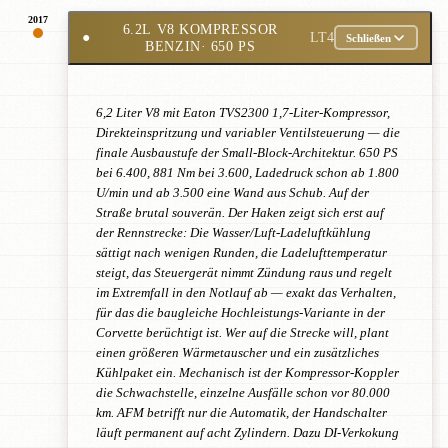
2017
6.2L V8 KOMPRESSOR
●
LT4
Schließen
BENZIN
· 650 PS
6,2 Liter V8 mit Eaton TVS2300 1,7-Liter-Kompressor,
Direkteinspritzung und variabler Ventilsteuerung — die
finale Ausbaustufe der Small-Block-Architektur. 650 PS
bei 6.400, 881 Nm bei 3.600, Ladedruck schon ab 1.800
U/min und ab 3.500 eine Wand aus Schub. Auf der
Straße brutal souverän. Der Haken zeigt sich erst auf
der Rennstrecke: Die Wasser/Luft-Ladeluftkühlung
sättigt nach wenigen Runden, die Ladelufttemperatur
steigt, das Steuergerät nimmt Zündung raus und regelt
im Extremfall in den Notlauf ab — exakt das Verhalten,
für das die baugleiche Hochleistungs-Variante in der
Corvette berüchtigt ist. Wer auf die Strecke will, plant
einen größeren Wärmetauscher und ein zusätzliches
Kühlpaket ein. Mechanisch ist der Kompressor-Koppler
die Schwachstelle, einzelne Ausfälle schon vor 80.000
km. AFM betrifft nur die Automatik, der Handschalter
läuft permanent auf acht Zylindern. Dazu DI-Verkokung