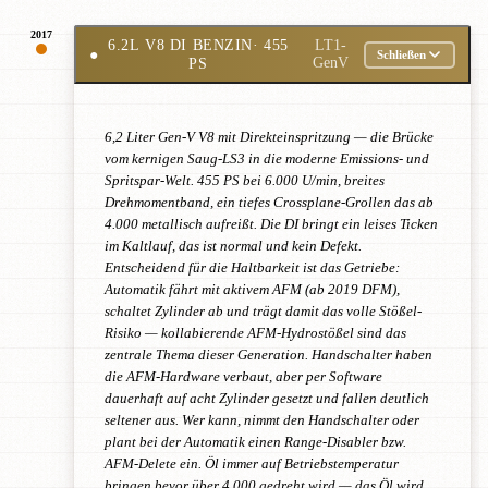
2017
6.2L V8 DI BENZIN
· 455
LT1-
●
Schließen
PS
GenV
6,2 Liter Gen-V V8 mit Direkteinspritzung — die Brücke
vom kernigen Saug-LS3 in die moderne Emissions- und
Spritspar-Welt. 455 PS bei 6.000 U/min, breites
Drehmomentband, ein tiefes Crossplane-Grollen das ab
4.000 metallisch aufreißt. Die DI bringt ein leises Ticken
im Kaltlauf, das ist normal und kein Defekt.
Entscheidend für die Haltbarkeit ist das Getriebe:
Automatik fährt mit aktivem AFM (ab 2019 DFM),
schaltet Zylinder ab und trägt damit das volle Stößel-
Risiko — kollabierende AFM-Hydrostößel sind das
zentrale Thema dieser Generation. Handschalter haben
die AFM-Hardware verbaut, aber per Software
dauerhaft auf acht Zylinder gesetzt und fallen deutlich
seltener aus. Wer kann, nimmt den Handschalter oder
plant bei der Automatik einen Range-Disabler bzw.
AFM-Delete ein. Öl immer auf Betriebstemperatur
bringen bevor über 4.000 gedreht wird — das Öl wird