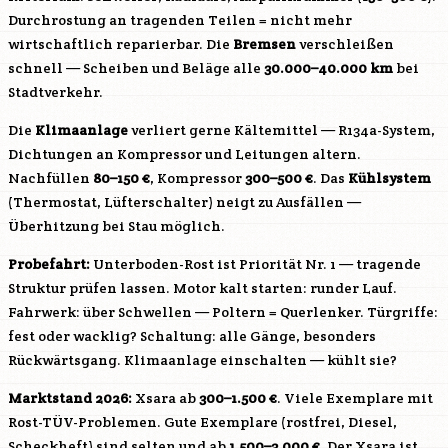
Durchrostung an tragenden Teilen = nicht mehr
wirtschaftlich reparierbar. Die
Bremsen
verschleißen
schnell — Scheiben und Beläge alle
30.000–40.000 km
bei
Stadtverkehr.
Die
Klimaanlage
verliert gerne Kältemittel — R134a-System,
Dichtungen an Kompressor und Leitungen altern.
Nachfüllen
80–150 €
, Kompressor
300–500 €
. Das
Kühlsystem
(Thermostat, Lüfterschalter) neigt zu Ausfällen —
Überhitzung bei Stau möglich.
Probefahrt:
Unterboden-Rost ist Priorität Nr. 1 — tragende
Struktur prüfen lassen. Motor kalt starten: runder Lauf.
Fahrwerk: über Schwellen — Poltern = Querlenker. Türgriffe:
fest oder wacklig? Schaltung: alle Gänge, besonders
Rückwärtsgang. Klimaanlage einschalten — kühlt sie?
Marktstand 2026:
Xsara ab
300–1.500 €
. Viele Exemplare mit
Rost-TÜV-Problemen. Gute Exemplare (rostfrei, Diesel,
Scheckheft) sind selten und ab
1.500–3.000 €
. Der Xsara ist