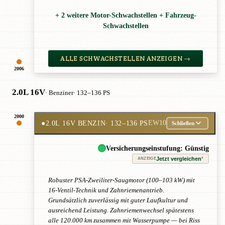
+ 2 weitere Motor-Schwachstellen + Fahrzeug-
Schwachstellen
ALLE SCHWACHSTELLEN ANZEIGEN →
2006
2.0L 16V
· Benziner
· 132–136 PS
2000
●
2.0L 16V BENZIN
· 132–136 PS
EW10
Schließen
Versicherungseinstufung: Günstig
Jetzt vergleichen
*
ANZEIGE
Robuster PSA-Zweiliter-Saugmotor (100–103 kW) mit
16-Ventil-Technik und Zahnriemenantrieb.
Grundsätzlich zuverlässig mit guter Laufkultur und
ausreichend Leistung. Zahnriemenwechsel spätestens
alle 120.000 km zusammen mit Wasserpumpe — bei Riss