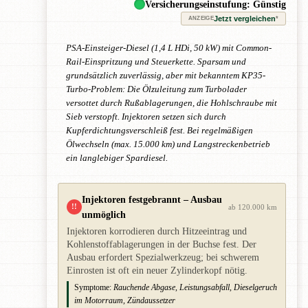
Versicherungseinstufung: Günstig
Jetzt vergleichen
*
ANZEIGE
PSA-Einsteiger-Diesel (1,4 L HDi, 50 kW) mit Common-
Rail-Einspritzung und Steuerkette. Sparsam und
grundsätzlich zuverlässig, aber mit bekanntem KP35-
Turbo-Problem: Die Ölzuleitung zum Turbolader
versottet durch Rußablagerungen, die Hohlschraube mit
Sieb verstopft. Injektoren setzen sich durch
Kupferdichtungsverschleiß fest. Bei regelmäßigen
Ölwechseln (max. 15.000 km) und Langstreckenbetrieb
ein langlebiger Spardiesel.
Injektoren festgebrannt – Ausbau
!!
ab 120.000 km
unmöglich
Injektoren korrodieren durch Hitzeeintrag und
Kohlenstoffablagerungen in der Buchse fest. Der
Ausbau erfordert Spezialwerkzeug; bei schwerem
Einrosten ist oft ein neuer Zylinderkopf nötig.
Symptome:
Rauchende Abgase, Leistungsabfall, Dieselgeruch
im Motorraum, Zündaussetzer