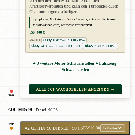
verschlechtert den Motorlauf, erhöht den
Kraftstoffverbrauch und kann den Turbolader durch
Ölverunreinigung schädigen.
Symptome:
Ruckeln im Teillastbereich, erhöhter Verbrauch,
Motorwarnleuchte, schlechte Fahrbarkeit
150–400 €
EGR Ventil 1.4 HDi DV4
ANZEIGE
AGR Ventil Citroen C3 1.4 HDi
AGR-Ventil DV4
+ 3 weitere Motor-Schwachstellen + Fahrzeug-
Schwachstellen
ALLE SCHWACHSTELLEN ANZEIGEN →
2006
2.0L HDi 90
· Diesel
· 90 PS
1999
●
2.0L HDI 90 DIESEL
· 90 PS
DW10-90
Schließen