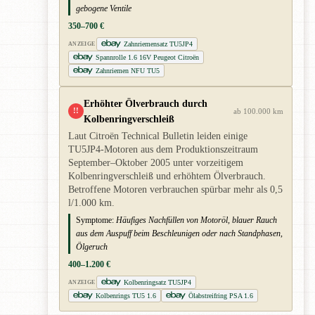
gebogene Ventile
350–700 €
Zahnriemensatz TU5JP4
ANZEIGE
Spannrolle 1.6 16V Peugeot Citroën
Zahnriemen NFU TU5
Erhöhter Ölverbrauch durch
!!
ab 100.000 km
Kolbenringverschleiß
Laut Citroën Technical Bulletin leiden einige
TU5JP4-Motoren aus dem Produktionszeitraum
September–Oktober 2005 unter vorzeitigem
Kolbenringverschleiß und erhöhtem Ölverbrauch.
Betroffene Motoren verbrauchen spürbar mehr als 0,5
l/1.000 km.
Symptome:
Häufiges Nachfüllen von Motoröl, blauer Rauch
aus dem Auspuff beim Beschleunigen oder nach Standphasen,
Ölgeruch
400–1.200 €
Kolbenringsatz TU5JP4
ANZEIGE
Kolbenrings TU5 1.6
Ölabstreifring PSA 1.6