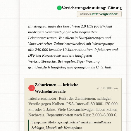
Versicherungseinstufung: Günstig
Jetzt vergleichen
*
ANZEIGE
Einstiegsvariante des bewährten 2.0 HDi (66 kW) mit
niedrigem Verbrauch, aber sehr begrenzten
Leistungsreserven. Vor allem in Nutzfahrzeugen und
Vans verbreitet. Zahnriemenwechsel mit Wasserpumpe
alle 240.000 km oder 10 Jahre einhalten. Injektoren und
DPF bei Kurzstrecke sind die häufigsten
Werkstattbesuche. Bei regelmäßiger Wartung
grundsätzlich langlebig und genügsam im Unterhalt.
Zahnriemen — kritische
!!
ab 100.000 km
Wechselintervalle
Interferenzmotor: Reißt der Zahnriemen, schlagen
Ventile gegen Kolben. PSA-Intervall 80.000–120.000
km oder 5 Jahre. Viele Gebrauchtwagen haben keinen
Nachweis. Reparaturkosten nach Riss: 2.000–6.000 €.
Symptome:
Motor springt plötzlich nicht an, metallisches
Schlagen, Motoröl mit Metallspänen.