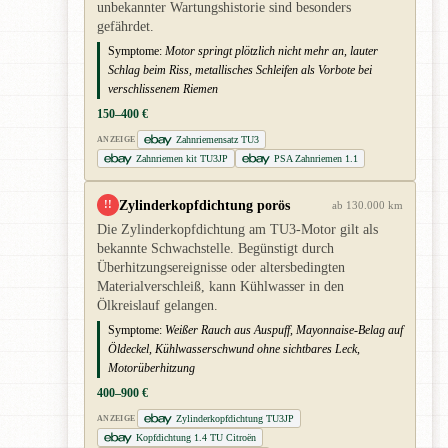
unbekannter Wartungshistorie sind besonders
gefährdet.
Symptome:
Motor springt plötzlich nicht mehr an, lauter
Schlag beim Riss, metallisches Schleifen als Vorbote bei
verschlissenem Riemen
150–400 €
Zahnriemensatz TU3
ANZEIGE
Zahnriemen kit TU3JP
PSA Zahnriemen 1.1
Zylinderkopfdichtung porös
!!
ab 130.000 km
Die Zylinderkopfdichtung am TU3-Motor gilt als
bekannte Schwachstelle. Begünstigt durch
Überhitzungsereignisse oder altersbedingten
Materialverschleiß, kann Kühlwasser in den
Ölkreislauf gelangen.
Symptome:
Weißer Rauch aus Auspuff, Mayonnaise-Belag auf
Öldeckel, Kühlwasserschwund ohne sichtbares Leck,
Motorüberhitzung
400–900 €
Zylinderkopfdichtung TU3JP
ANZEIGE
Kopfdichtung 1.4 TU Citroën