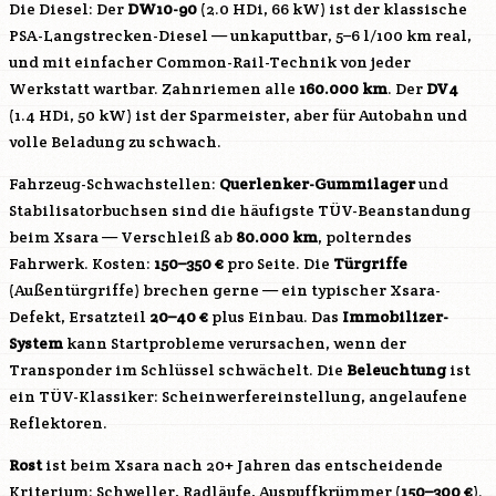
Die Diesel: Der
DW10-90
(2.0 HDi, 66 kW) ist der klassische
PSA-Langstrecken-Diesel — unkaputtbar, 5–6 l/100 km real,
und mit einfacher Common-Rail-Technik von jeder
Werkstatt wartbar. Zahnriemen alle
160.000 km
. Der
DV4
(1.4 HDi, 50 kW) ist der Sparmeister, aber für Autobahn und
volle Beladung zu schwach.
Fahrzeug-Schwachstellen:
Querlenker-Gummilager
und
Stabilisatorbuchsen sind die häufigste TÜV-Beanstandung
beim Xsara — Verschleiß ab
80.000 km
, polterndes
Fahrwerk. Kosten:
150–350 €
pro Seite. Die
Türgriffe
(Außentürgriffe) brechen gerne — ein typischer Xsara-
Defekt, Ersatzteil
20–40 €
plus Einbau. Das
Immobilizer-
System
kann Startprobleme verursachen, wenn der
Transponder im Schlüssel schwächelt. Die
Beleuchtung
ist
ein TÜV-Klassiker: Scheinwerfereinstellung, angelaufene
Reflektoren.
Rost
ist beim Xsara nach 20+ Jahren das entscheidende
Kriterium: Schweller, Radläufe, Auspuffkrümmer (
150–300 €
).