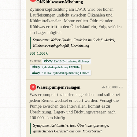
Öl/Kühlwasser-Mischung
Zylinderkopfdichtung am EW10 wird bei hohen
Laufleistungen undicht zwischen Ölkanälen und
Kühlmittelkanälen. Motor verliert Öldruck oder
Kühlwasser tritt in den Ölkreislauf ein, Folgeschäden
am Lager möglich.
Symptome:
Weißer Qualm, Emulsion im Öleinfülldeckel,
Kühlwasserspiegelabfall, Überhitzung
700–1.600 €
EW10 Zylinderkopfdichtung
ANZEIGE
Zylinderkopfdichtung EW10J4
2.0 16V Zylinderkopfdichtung Citroën
Wasserpumpenversagen
!!
ab 100.000 km
Wasserpumpe ist zahnriemengetrieben und sollte bei
jedem Riemenwechsel erneuert werden. Versagt die
Pumpe zwischen den Intervallen, kommt es zu
Überhitzung. Lager- und Dichtungsversagen nach
100.000+ km häufig.
Symptome:
Kühlmittelverlust, Überhitzungsanzeige,
quietschendes Geräusch aus dem Motorbereich