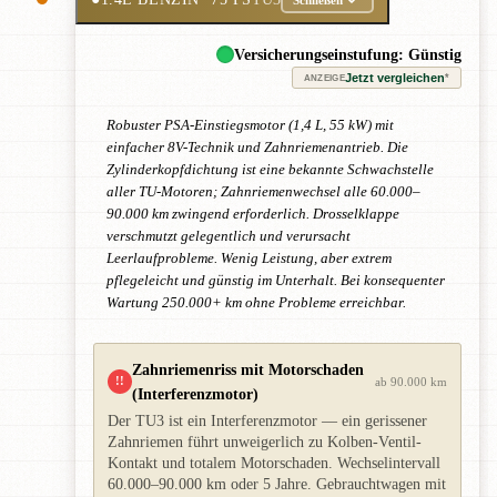
Versicherungseinstufung: Günstig
Jetzt vergleichen
*
ANZEIGE
Robuster PSA-Einstiegsmotor (1,4 L, 55 kW) mit
einfacher 8V-Technik und Zahnriemenantrieb. Die
Zylinderkopfdichtung ist eine bekannte Schwachstelle
aller TU-Motoren; Zahnriemenwechsel alle 60.000–
90.000 km zwingend erforderlich. Drosselklappe
verschmutzt gelegentlich und verursacht
Leerlaufprobleme. Wenig Leistung, aber extrem
pflegeleicht und günstig im Unterhalt. Bei konsequenter
Wartung 250.000+ km ohne Probleme erreichbar.
Zahnriemenriss mit Motorschaden
!!
ab 90.000 km
(Interferenzmotor)
Der TU3 ist ein Interferenzmotor — ein gerissener
Zahnriemen führt unweigerlich zu Kolben-Ventil-
Kontakt und totalem Motorschaden. Wechselintervall
60.000–90.000 km oder 5 Jahre. Gebrauchtwagen mit