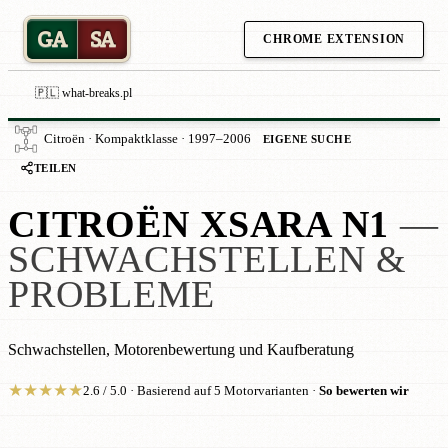
GA
SA
CHROME EXTENSION
🇵🇱 what-breaks.pl
Citroën · Kompaktklasse · 1997–2006
EIGENE SUCHE
TEILEN
CITROËN XSARA N1
—
SCHWACHSTELLEN &
PROBLEME
Schwachstellen, Motorenbewertung und Kaufberatung
★
★
★
★
★
2.6 / 5.0 · Basierend auf 5 Motorvarianten ·
So bewerten wir