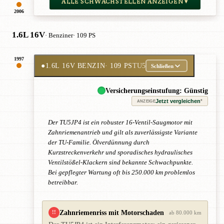
ALLE SCHWACHSTELLEN ANZEIGEN ▾
2006
1.6L 16V
· Benziner
· 109 PS
1997
●
1.6L 16V BENZIN
· 109 PS
TU5
Schließen
Versicherungseinstufung: Günstig
Jetzt vergleichen
*
ANZEIGE
Der TU5JP4 ist ein robuster 16-Ventil-Saugmotor mit
Zahnriemenantrieb und gilt als zuverlässigste Variante
der TU-Familie. Ölverdünnung durch
Kurzstreckenverkehr und sporadisches hydraulisches
Ventilstößel-Klackern sind bekannte Schwachpunkte.
Bei gepflegter Wartung oft bis 250.000 km problemlos
betreibbar.
Zahnriemenriss mit Motorschaden
!!
ab 80.000 km