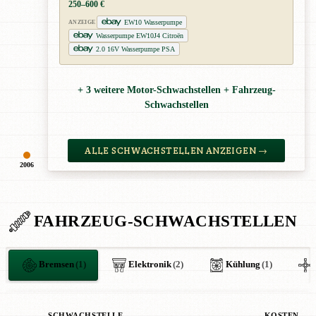
250–600 €
EW10 Wasserpumpe
ANZEIGE
Wasserpumpe EW10J4 Citroën
2.0 16V Wasserpumpe PSA
+ 3 weitere Motor-Schwachstellen + Fahrzeug-
Schwachstellen
ALLE SCHWACHSTELLEN ANZEIGEN →
2006
FAHRZEUG-SCHWACHSTELLEN
Bremsen
(1)
Elektronik
(2)
Kühlung
(1)
SCHWACHSTELLE
KOSTEN