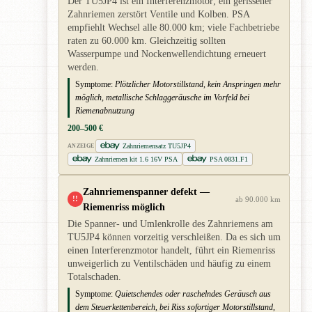
Der TU5JP4 ist ein Interferenzmotor; ein gerissener
Zahnriemen zerstört Ventile und Kolben. PSA
empfiehlt Wechsel alle 80.000 km; viele Fachbetriebe
raten zu 60.000 km. Gleichzeitig sollten
Wasserpumpe und Nockenwellendichtung erneuert
werden.
Symptome:
Plötzlicher Motorstillstand, kein Anspringen mehr
möglich, metallische Schlaggeräusche im Vorfeld bei
Riemenabnutzung
200–500 €
Zahnriemensatz TU5JP4
ANZEIGE
Zahnriemen kit 1.6 16V PSA
PSA 0831.F1
Zahnriemenspanner defekt —
!!
ab 90.000 km
Riemenriss möglich
Die Spanner- und Umlenkrolle des Zahnriemens am
TU5JP4 können vorzeitig verschleißen. Da es sich um
einen Interferenzmotor handelt, führt ein Riemenriss
unweigerlich zu Ventilschäden und häufig zu einem
Totalschaden.
Symptome:
Quietschendes oder raschelndes Geräusch aus
dem Steuerkettenbereich, bei Riss sofortiger Motorstillstand,