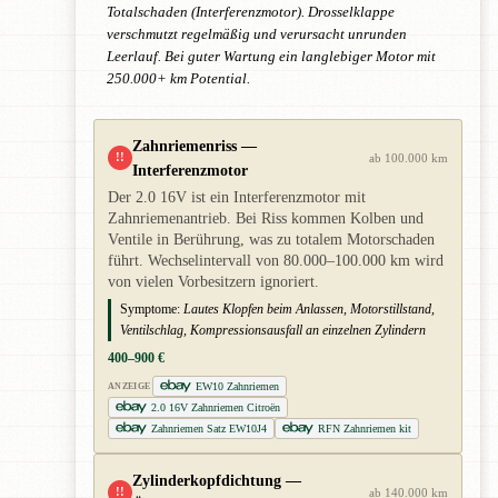
Totalschaden (Interferenzmotor). Drosselklappe
verschmutzt regelmäßig und verursacht unrunden
Leerlauf. Bei guter Wartung ein langlebiger Motor mit
250.000+ km Potential.
Zahnriemenriss —
!!
ab 100.000 km
Interferenzmotor
Der 2.0 16V ist ein Interferenzmotor mit
Zahnriemenantrieb. Bei Riss kommen Kolben und
Ventile in Berührung, was zu totalem Motorschaden
führt. Wechselintervall von 80.000–100.000 km wird
von vielen Vorbesitzern ignoriert.
Symptome:
Lautes Klopfen beim Anlassen, Motorstillstand,
Ventilschlag, Kompressionsausfall an einzelnen Zylindern
400–900 €
EW10 Zahnriemen
ANZEIGE
2.0 16V Zahnriemen Citroën
Zahnriemen Satz EW10J4
RFN Zahnriemen kit
Zylinderkopfdichtung —
!!
ab 140.000 km