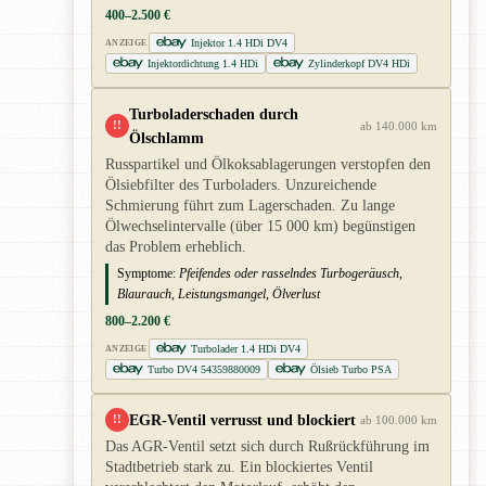
400–2.500 €
Injektor 1.4 HDi DV4
ANZEIGE
Injektordichtung 1.4 HDi
Zylinderkopf DV4 HDi
Turboladerschaden durch
!!
ab 140.000 km
Ölschlamm
Russpartikel und Ölkoksablagerungen verstopfen den
Ölsiebfilter des Turboladers. Unzureichende
Schmierung führt zum Lagerschaden. Zu lange
Ölwechselintervalle (über 15 000 km) begünstigen
das Problem erheblich.
Symptome:
Pfeifendes oder rasselndes Turbogeräusch,
Blaurauch, Leistungsmangel, Ölverlust
800–2.200 €
Turbolader 1.4 HDi DV4
ANZEIGE
Turbo DV4 54359880009
Ölsieb Turbo PSA
EGR-Ventil verrusst und blockiert
!!
ab 100.000 km
Das AGR-Ventil setzt sich durch Rußrückführung im
Stadtbetrieb stark zu. Ein blockiertes Ventil