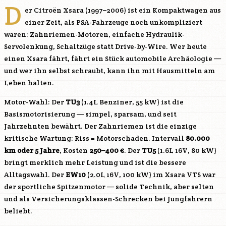
D
er Citroën Xsara (1997–2006) ist ein Kompaktwagen aus
einer Zeit, als PSA-Fahrzeuge noch unkompliziert
waren: Zahnriemen-Motoren, einfache Hydraulik-
Servolenkung, Schaltzüge statt Drive-by-Wire. Wer heute
einen Xsara fährt, fährt ein Stück automobile Archäologie —
und wer ihn selbst schraubt, kann ihn mit Hausmitteln am
Leben halten.
Motor-Wahl: Der
TU3
(1.4L Benziner, 55 kW) ist die
Basismotorisierung — simpel, sparsam, und seit
Jahrzehnten bewährt. Der Zahnriemen ist die einzige
kritische Wartung: Riss = Motorschaden. Intervall
80.000
km oder 5 Jahre
, Kosten
250–400 €
. Der
TU5
(1.6L 16V, 80 kW)
bringt merklich mehr Leistung und ist die bessere
Alltagswahl. Der
EW10
(2.0L 16V, 100 kW) im Xsara VTS war
der sportliche Spitzenmotor — solide Technik, aber selten
und als Versicherungsklassen-Schrecken bei Jungfahrern
beliebt.