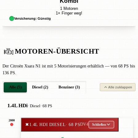
Kombi
1 Motoren
1× Finger weg!
Versicherung: Günstig
MOTOREN-ÜBERSICHT
Der Citroën Xsara N1 ist mit 5 Motorisierungen erhältlich — von 68 PS bis
136 PS.
Alle (5)
Diesel (2)
Benziner (3)
Alle zuklappen
1.4L HDi
· Diesel
· 68 PS
2000
✖
1.4L HDI DIESEL
· 68 PS
DV4
Schließen