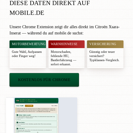
DIESE DATEN DIREKT AUF
MOBILE.DE
Unsere Chrome Extension zeigt dir alles direkt im Citroën Xsara-
Inserat — während du auf mobile.de suchst:
MOTORBEWERTUNG
WARNHINWEISE
VERSICHERUNG
Gute Wahl
,
Aufpassen
Motorschaden,
Günstig oder teuer
oder
Finger weg!
fehlende HU,
versichert?
Bastlerfahrzeug —
Typklassen-Vergleich.
sofort erkannt.
KOSTENLOS FÜR CHROME