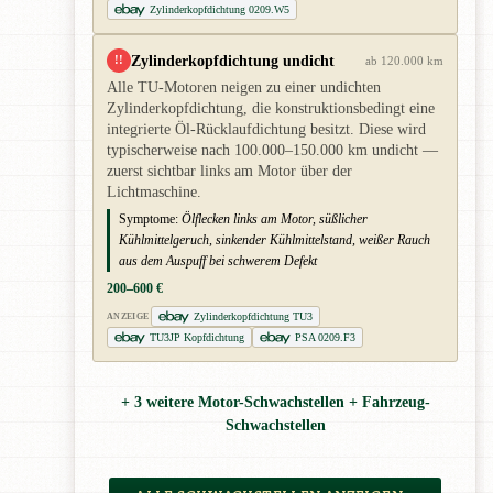
Zylinderkopfdichtung 0209.W5
Zylinderkopfdichtung undicht
!!
ab 120.000 km
Alle TU-Motoren neigen zu einer undichten
Zylinderkopfdichtung, die konstruktionsbedingt eine
integrierte Öl-Rücklaufdichtung besitzt. Diese wird
typischerweise nach 100.000–150.000 km undicht —
zuerst sichtbar links am Motor über der
Lichtmaschine.
Symptome:
Ölflecken links am Motor, süßlicher
Kühlmittelgeruch, sinkender Kühlmittelstand, weißer Rauch
aus dem Auspuff bei schwerem Defekt
200–600 €
Zylinderkopfdichtung TU3
ANZEIGE
TU3JP Kopfdichtung
PSA 0209.F3
+ 3 weitere Motor-Schwachstellen + Fahrzeug-
Schwachstellen