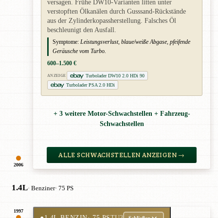
versagen. Frühe DW10-Varianten litten unter
verstopften Ölkanälen durch Gusssand-Rückstände
aus der Zylinderkopassherstellung. Falsches Öl
beschleunigt den Ausfall.
Symptome:
Leistungsverlust, blaue/weiße Abgase, pfeifende
Geräusche vom Turbo.
600–1.500 €
Turbolader DW10 2.0 HDi 90
ANZEIGE
Turbolader PSA 2.0 HDi
+ 3 weitere Motor-Schwachstellen + Fahrzeug-
Schwachstellen
ALLE SCHWACHSTELLEN ANZEIGEN →
2006
1.4L
· Benziner
· 75 PS
1997
●
1.4L BENZIN
· 75 PS
TU3
Schließen