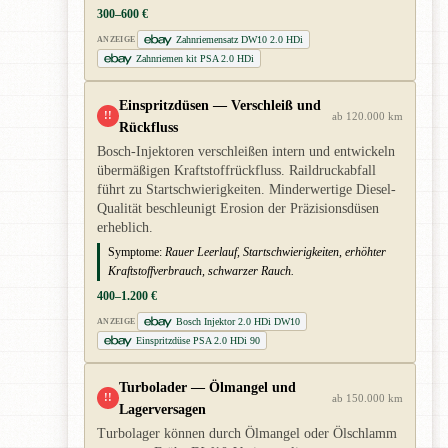
300–600 €
Zahnriemensatz DW10 2.0 HDi
ANZEIGE
Zahnriemen kit PSA 2.0 HDi
Einspritzdüsen — Verschleiß und
!!
ab 120.000 km
Rückfluss
Bosch-Injektoren verschleißen intern und entwickeln
übermäßigen Kraftstoffrückfluss. Raildruckabfall
führt zu Startschwierigkeiten. Minderwertige Diesel-
Qualität beschleunigt Erosion der Präzisionsdüsen
erheblich.
Symptome:
Rauer Leerlauf, Startschwierigkeiten, erhöhter
Kraftstoffverbrauch, schwarzer Rauch.
400–1.200 €
Bosch Injektor 2.0 HDi DW10
ANZEIGE
Einspritzdüse PSA 2.0 HDi 90
Turbolader — Ölmangel und
!!
ab 150.000 km
Lagerversagen
Turbolager können durch Ölmangel oder Ölschlamm