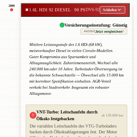
2000
✖
1.6L HDI 92 DIESEL
· 90 PS
DV6-92
Schließen
Versicherungseinstufung: Günstig
Jetzt vergleichen
*
ANZEIGE
Mittlere Leistungsstufe des 1.6 HDi (68 kW),
meistverkaufter Diesel in vielen Citroën-Modellen.
Guter Kompromiss aus Sparsamkeit und
Alltagstauglichkeit. Zahnriemenantrieb, Wechsel alle
240.000 km oder 10 Jahre. Turbolader-Ölversorgung ist
die bekannte Schwachstelle — Ölwechsel alle 15.000 km
mit korrekter Spezifikation einhalten. AGR-Ventil
verkokt bei Stadtverkehr. Insgesamt ein robuster
Alltagsmotor.
VNT-Turbo: Leitschaufeln durch
!!
ab 130.000 km
Ölkoks festgebacken
Die variablen Leitschaufeln des VTG-Turboladers
backen durch Ölkoksablagerungen fest. Der Motor