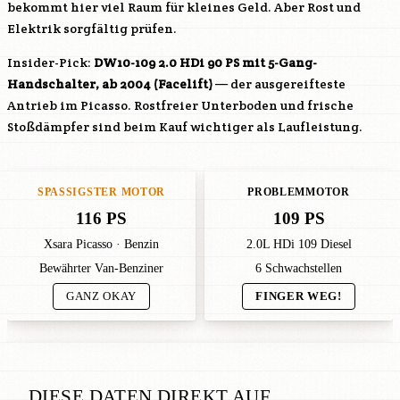
bekommt hier viel Raum für kleines Geld. Aber Rost und
Elektrik sorgfältig prüfen.
Insider-Pick:
DW10-109
2.0 HDi 90 PS mit 5-Gang-
Handschalter, ab 2004 (Facelift)
— der ausgereifteste
Antrieb im Picasso. Rostfreier Unterboden und frische
Stoßdämpfer sind beim Kauf wichtiger als Laufleistung.
SPASSIGSTER MOTOR
PROBLEMMOTOR
116 PS
109 PS
Xsara Picasso · Benzin
2.0L HDi 109 Diesel
Bewährter Van-Benziner
6 Schwachstellen
GANZ OKAY
FINGER WEG!
DIESE DATEN DIREKT AUF