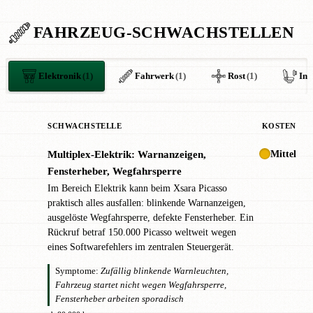
FAHRZEUG-SCHWACHSTELLEN
Elektronik
(1)
Fahrwerk
(1)
Rost
(1)
In
SCHWACHSTELLE
KOSTEN
Mittel
Multiplex-Elektrik: Warnanzeigen,
!
Fensterheber, Wegfahrsperre
Im Bereich Elektrik kann beim Xsara Picasso
praktisch alles ausfallen: blinkende Warnanzeigen,
ausgelöste Wegfahrsperre, defekte Fensterheber. Ein
Rückruf betraf 150.000 Picasso weltweit wegen
eines Softwarefehlers im zentralen Steuergerät.
Symptome:
Zufällig blinkende Warnleuchten,
Fahrzeug startet nicht wegen Wegfahrsperre,
Fensterheber arbeiten sporadisch