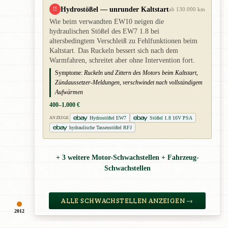
Hydrostößel — unrunder Kaltstart
!!
ab 130.000 km
Wie beim verwandten EW10 neigen die
hydraulischen Stößel des EW7 1.8 bei
altersbedingtem Verschleiß zu Fehlfunktionen beim
Kaltstart. Das Ruckeln bessert sich nach dem
Warmfahren, schreitet aber ohne Intervention fort.
Symptome:
Ruckeln und Zittern des Motors beim Kaltstart,
Zündaussetzer-Meldungen, verschwindet nach vollständigem
Aufwärmen
400–1.000 €
Hydrostößel EW7
Stößel 1.8 16V PSA
ANZEIGE
hydraulische Tassenstößel RFJ
+ 3 weitere Motor-Schwachstellen + Fahrzeug-
Schwachstellen
ALLE SCHWACHSTELLEN ANZEIGEN →
2012