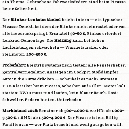
ein Thema. Gebrochene Fahrwerksfedern sind beim Picasso
keine Seltenheit.
Der
Blinker-Lenkstockhebel
bricht intern — ein typischer
Picasso-Defekt, bei dem der Blinker nicht einrastet oder von
alleine zurückspringt. Ersatzteil
30–60 €
, Einbau erfordert
Lenkrad-Demontage. Die
Heizung
kann bei hohen
Laufleistungen schwächeln — Wärmetauscher oder
Stellmotor,
200–500 €
.
Probefahrt:
Elektrik systematisch testen: alle Fensterheber,
Zentralverriegelung, Anzeigen im Cockpit. Stoßdämpfer:
Auto in die Kurve drücken — schaukelt es nach? Bremsen:
TÜV-Klassiker beim Picasso, Scheiben auf Rillen. Motor kalt
starten: DW10 muss rund laufen, kein blauer Rauch. Rost:
Schweller, Federn hinten, Unterboden.
Marktstand 2026:
Benziner ab
500–2.000 €
. 2.0 HDi ab
1.000–
3.500 €
. 1.6 HDi ab
1.500–4.000 €
. Der Picasso ist ein Billig-
Familienvan — wer Platz braucht und wenig ausgeben will,