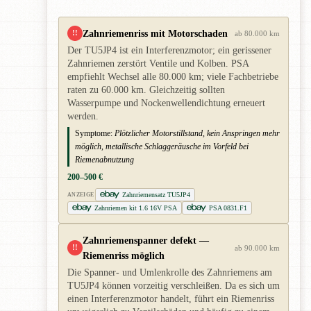
Zahnriemenriss mit Motorschaden
!!
ab 80.000 km
Der TU5JP4 ist ein Interferenzmotor; ein gerissener
Zahnriemen zerstört Ventile und Kolben. PSA
empfiehlt Wechsel alle 80.000 km; viele Fachbetriebe
raten zu 60.000 km. Gleichzeitig sollten
Wasserpumpe und Nockenwellendichtung erneuert
werden.
Symptome:
Plötzlicher Motorstillstand, kein Anspringen mehr
möglich, metallische Schlaggeräusche im Vorfeld bei
Riemenabnutzung
200–500 €
Zahnriemensatz TU5JP4
ANZEIGE
Zahnriemen kit 1.6 16V PSA
PSA 0831.F1
Zahnriemenspanner defekt —
!!
ab 90.000 km
Riemenriss möglich
Die Spanner- und Umlenkrolle des Zahnriemens am
TU5JP4 können vorzeitig verschleißen. Da es sich um
einen Interferenzmotor handelt, führt ein Riemenriss