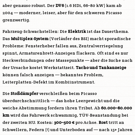
aber genauso robust. Der
DV6
(1.6 HDi, 66–80 kW) kam ab
2004 — moderner, leiser, aber für den schweren Picasso
grenzwertig.
Fahrzeug-Schwachstellen: Die
Elektrik
ist das Dauerthema.
Das
Multiplex-System
(Vorläufer des BSI) macht sporadische
Probleme: Fensterheber fallen aus, Zentralverriegelung
spinnt, Armaturenbrett-Anzeigen flackern. Oft sind es nur
Steckverbindungen oder Massepunkte — aber die Suche nach
der Ursache kostet Werkstattzeit.
Tacho und Tankanzeige
können falsch anzeigen — bekanntes Problem,
Leiterplatten-Defekt im Kombiinstrument.
Die
Stoßdämpfer
verschleißen beim Picasso
überdurchschnittlich — das hohe Leergewicht und die
weiche Abstimmung fordern ihren Tribut. Ab
60.000–80.000
km
wird das Fahrwerk schwammig, TÜV-Beanstandung bei
der zweiten HU. Kosten:
300–500 €
pro Achse.
Rost
tritt an
Schwellern, Federn (!) und Unterboden auf — nach 15+ Jahren