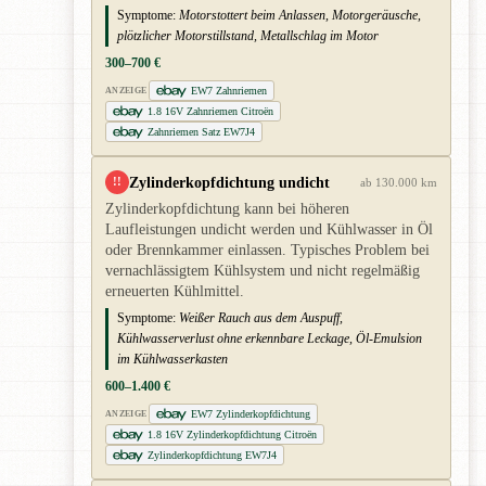
Symptome:
Motorstottert beim Anlassen, Motorgeräusche,
plötzlicher Motorstillstand, Metallschlag im Motor
300–700 €
EW7 Zahnriemen
ANZEIGE
1.8 16V Zahnriemen Citroën
Zahnriemen Satz EW7J4
Zylinderkopfdichtung undicht
!!
ab 130.000 km
Zylinderkopfdichtung kann bei höheren
Laufleistungen undicht werden und Kühlwasser in Öl
oder Brennkammer einlassen. Typisches Problem bei
vernachlässigtem Kühlsystem und nicht regelmäßig
erneuerten Kühlmittel.
Symptome:
Weißer Rauch aus dem Auspuff,
Kühlwasserverlust ohne erkennbare Leckage, Öl-Emulsion
im Kühlwasserkasten
600–1.400 €
EW7 Zylinderkopfdichtung
ANZEIGE
1.8 16V Zylinderkopfdichtung Citroën
Zylinderkopfdichtung EW7J4