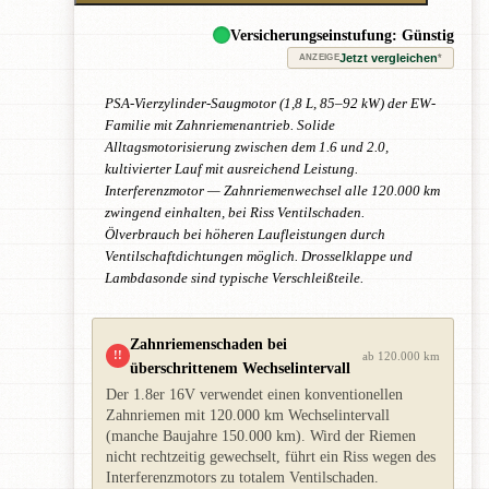
Versicherungseinstufung: Günstig
Jetzt vergleichen
*
ANZEIGE
PSA-Vierzylinder-Saugmotor (1,8 L, 85–92 kW) der EW-
Familie mit Zahnriemenantrieb. Solide
Alltagsmotorisierung zwischen dem 1.6 und 2.0,
kultivierter Lauf mit ausreichend Leistung.
Interferenzmotor — Zahnriemenwechsel alle 120.000 km
zwingend einhalten, bei Riss Ventilschaden.
Ölverbrauch bei höheren Laufleistungen durch
Ventilschaftdichtungen möglich. Drosselklappe und
Lambdasonde sind typische Verschleißteile.
Zahnriemenschaden bei
!!
ab 120.000 km
überschrittenem Wechselintervall
Der 1.8er 16V verwendet einen konventionellen
Zahnriemen mit 120.000 km Wechselintervall
(manche Baujahre 150.000 km). Wird der Riemen
nicht rechtzeitig gewechselt, führt ein Riss wegen des
Interferenzmotors zu totalem Ventilschaden.