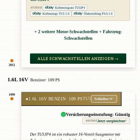
Kolbenringsatz TU5JP4
ANZEIGE
Kolbenrings TU5 1.6
Ölabstreifring PSA 1.6
+ 2 weitere Motor-Schwachstellen + Fahrzeug-
Schwachstellen
ALLE SCHWACHSTELLEN ANZEIGEN →
2012
1.6L 16V
· Benziner
· 109 PS
1999
●
1.6L 16V BENZIN
· 109 PS
TU5
Schließen
Versicherungseinstufung: Günstig
Jetzt vergleichen
*
ANZEIGE
Der TU5JP4 ist ein robuster 16-Ventil-Saugmotor mit