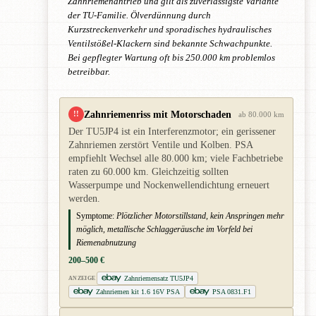
Zahnriemenantrieb und gilt als zuverlässigste Variante
der TU-Familie. Ölverdünnung durch
Kurzstreckenverkehr und sporadisches hydraulisches
Ventilstößel-Klackern sind bekannte Schwachpunkte.
Bei gepflegter Wartung oft bis 250.000 km problemlos
betreibbar.
Zahnriemenriss mit Motorschaden
!!
ab 80.000 km
Der TU5JP4 ist ein Interferenzmotor; ein gerissener
Zahnriemen zerstört Ventile und Kolben. PSA
empfiehlt Wechsel alle 80.000 km; viele Fachbetriebe
raten zu 60.000 km. Gleichzeitig sollten
Wasserpumpe und Nockenwellendichtung erneuert
werden.
Symptome:
Plötzlicher Motorstillstand, kein Anspringen mehr
möglich, metallische Schlaggeräusche im Vorfeld bei
Riemenabnutzung
200–500 €
Zahnriemensatz TU5JP4
ANZEIGE
Zahnriemen kit 1.6 16V PSA
PSA 0831.F1