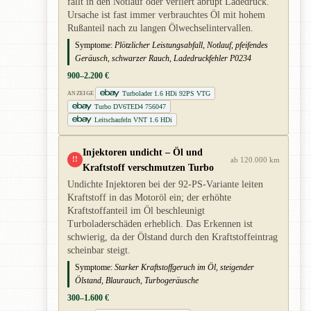
fällt in den Notlauf oder verliert abrupt Ladedruck.
Ursache ist fast immer verbrauchtes Öl mit hohem
Rußanteil nach zu langen Ölwechselintervallen.
Symptome:
Plötzlicher Leistungsabfall, Notlauf, pfeifendes
Geräusch, schwarzer Rauch, Ladedruckfehler P0234
900–2.200 €
Turbolader 1.6 HDi 92PS VTG
ANZEIGE
Turbo DV6TED4 756047
Leitschaufeln VNT 1.6 HDi
Injektoren undicht – Öl und
!!
ab 120.000 km
Kraftstoff verschmutzen Turbo
Undichte Injektoren bei der 92-PS-Variante leiten
Kraftstoff in das Motoröl ein; der erhöhte
Kraftstoffanteil im Öl beschleunigt
Turboladerschäden erheblich. Das Erkennen ist
schwierig, da der Ölstand durch den Kraftstoffeintrag
scheinbar steigt.
Symptome:
Starker Kraftstoffgeruch im Öl, steigender
Ölstand, Blaurauch, Turbogeräusche
300–1.600 €