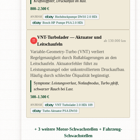
Kraftstofffilter, Druckabfall im Rail.
800–2.500 €
Hochdruckpumpe DW10 2.0 HDi
ANZEIGE
Bosch HP Pumpe PSA 2.0 HDi
VNT-Turbolader — Aktuator und
!!
ab 130.000 km
Leitschaufeln
Variable-Geometry-Turbo (VNT) verliert
Regelgenauigkeit durch Rußablagerungen an den
Leitschaufeln. Aktuatorfehler führt zu
Leistungsmangel oder unkontrolliertem Druckaufbau.
Häufig durch schlechte Ölqualität begünstigt.
Symptome:
Leistungsverlust, Notlaufmodus, Turbo pfeift,
schwarzer Rauch bei Last.
500–1.500 €
VNT Turbolader 2.0 HDi 109
ANZEIGE
Turbo Aktuator PSA DW10
+ 3 weitere Motor-Schwachstellen + Fahrzeug-
Schwachstellen