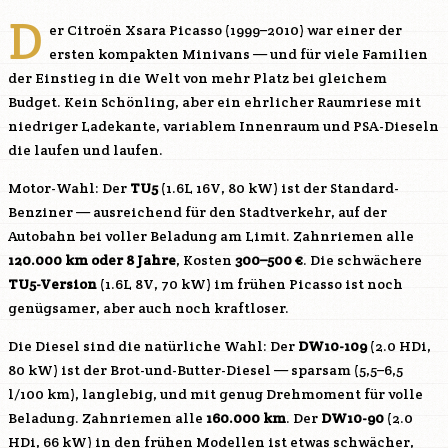
D
er Citroën Xsara Picasso (1999–2010) war einer der
ersten kompakten Minivans — und für viele Familien
der Einstieg in die Welt von mehr Platz bei gleichem
Budget. Kein Schönling, aber ein ehrlicher Raumriese mit
niedriger Ladekante, variablem Innenraum und PSA-Dieseln
die laufen und laufen.
Motor-Wahl: Der
TU5
(1.6L 16V, 80 kW) ist der Standard-
Benziner — ausreichend für den Stadtverkehr, auf der
Autobahn bei voller Beladung am Limit. Zahnriemen alle
120.000 km oder 8 Jahre
, Kosten
300–500 €
. Die schwächere
TU5
-Version
(1.6L 8V, 70 kW) im frühen Picasso ist noch
genügsamer, aber auch noch kraftloser.
Die Diesel sind die natürliche Wahl: Der
DW10-109
(2.0 HDi,
80 kW) ist der Brot-und-Butter-Diesel — sparsam (5,5–6,5
l/100 km), langlebig, und mit genug Drehmoment für volle
Beladung. Zahnriemen alle
160.000 km
. Der
DW10-90
(2.0
HDi, 66 kW) in den frühen Modellen ist etwas schwächer,