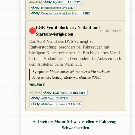
Injektor 1.6 HDi 92PS
ANZEIGE
Injektordichtung DV6TED4
Common Leiste Injektor Bosch 1.6 HDi
EGR-Ventil blockiert: Notlauf und
!!
ab 100.000 km
Startschwierigkeiten
Das AGR-Ventil des DV6-92 neigt zur
Rußverstopfung, besonders bei Fahrzeugen mit
häufigem Kurzstreckenbetrieb. Ein blockiertes Ventil
löst den Notlauf aus und verhindert das Anlassen nach
dem Abstellen beim Warmlauf.
Symptome:
Motor startet schwer oder stirbt nach dem
Anlassen ab, Notlauf, Motorwarnleuchte P0401
200–500 €
EGR Ventil 1.6 HDi 92PS
ANZEIGE
AGR Ventil DV6TED4
AGR-Ventil Citroen C3 1.6 HDi
+ 3 weitere Motor-Schwachstellen + Fahrzeug-
Schwachstellen