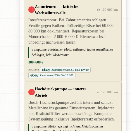
Zahnriemen — kritische
!!
ab 100.000 km
Wechselintervalle
Interferenzmotor: Bei Zahnriemenriss schlagen
Ventile gegen Kolben. Frühzeitige Risse bei 60.000–
80.000 km dokumentiert. Reparaturkosten bei
Motorschaden: 2.000–6.000 €. Riemenwechsel
unbedingt nachweisen lassen.
Symptome:
Plötzlicher Motorstillstand, lautes metallisches
Schlagen, kein Wiederstart.
300–600 €
Zahnriemensatz 2.0 HDi DW10
ANZEIGE
Zahnriemen PSA DW10 109
Hochdruckpumpe — innerer
!!
ab 120.000 km
Abrieb
Bosch-Hochdruckpumpe zerfällt intern und schickt
Metallspäne ins gesamte Einspritzsystem. Injektoren
und Kraftstofffilter werden beschädigt. Komplette
Systemspülung inklusive Injektorersatz erforderlich.
Symptome:
Motor springt nicht an, Metallspäne im