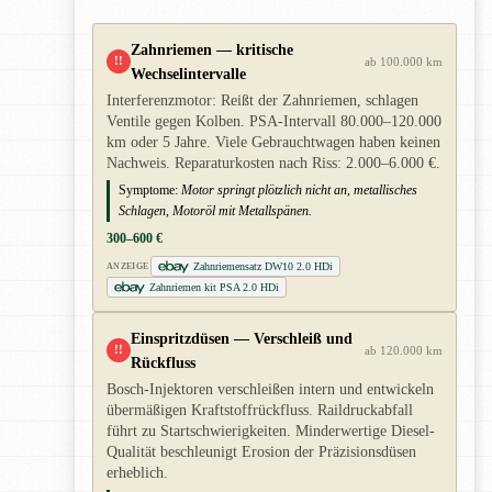
Zahnriemen — kritische
!!
ab 100.000 km
Wechselintervalle
Interferenzmotor: Reißt der Zahnriemen, schlagen
Ventile gegen Kolben. PSA-Intervall 80.000–120.000
km oder 5 Jahre. Viele Gebrauchtwagen haben keinen
Nachweis. Reparaturkosten nach Riss: 2.000–6.000 €.
Symptome:
Motor springt plötzlich nicht an, metallisches
Schlagen, Motoröl mit Metallspänen.
300–600 €
Zahnriemensatz DW10 2.0 HDi
ANZEIGE
Zahnriemen kit PSA 2.0 HDi
Einspritzdüsen — Verschleiß und
!!
ab 120.000 km
Rückfluss
Bosch-Injektoren verschleißen intern und entwickeln
übermäßigen Kraftstoffrückfluss. Raildruckabfall
führt zu Startschwierigkeiten. Minderwertige Diesel-
Qualität beschleunigt Erosion der Präzisionsdüsen
erheblich.