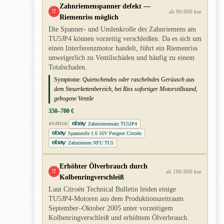
Zahnriemenspanner defekt —
!!
ab 90.000 km
Riemenriss möglich
Die Spanner- und Umlenkrolle des Zahnriemens am
TU5JP4 können vorzeitig verschleißen. Da es sich um
einen Interferenzmotor handelt, führt ein Riemenriss
unweigerlich zu Ventilschäden und häufig zu einem
Totalschaden.
Symptome:
Quietschendes oder raschelndes Geräusch aus
dem Steuerkettenbereich, bei Riss sofortiger Motorstillstand,
gebogene Ventile
350–700 €
Zahnriemensatz TU5JP4
ANZEIGE
Spannrolle 1.6 16V Peugeot Citroën
Zahnriemen NFU TU5
Erhöhter Ölverbrauch durch
!!
ab 100.000 km
Kolbenringverschleiß
Laut Citroën Technical Bulletin leiden einige
TU5JP4-Motoren aus dem Produktionszeitraum
September–Oktober 2005 unter vorzeitigem
Kolbenringverschleiß und erhöhtem Ölverbrauch.