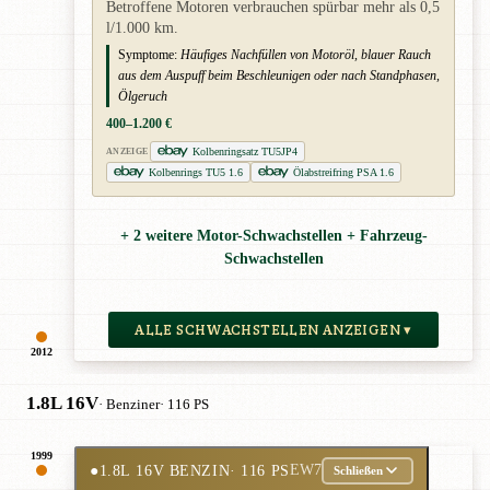
Betroffene Motoren verbrauchen spürbar mehr als 0,5
l/1.000 km.
Symptome:
Häufiges Nachfüllen von Motoröl, blauer Rauch
aus dem Auspuff beim Beschleunigen oder nach Standphasen,
Ölgeruch
400–1.200 €
Kolbenringsatz TU5JP4
ANZEIGE
Kolbenrings TU5 1.6
Ölabstreifring PSA 1.6
+ 2 weitere Motor-Schwachstellen + Fahrzeug-
Schwachstellen
ALLE SCHWACHSTELLEN ANZEIGEN ▾
2012
1.8L 16V
· Benziner
· 116 PS
1999
●
1.8L 16V BENZIN
· 116 PS
EW7
Schließen