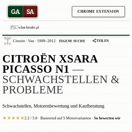
GA
SA
CHROME EXTENSION
🇵🇱 what-breaks.pl
TEILEN
Citroën · Van · 1999–2012
EIGENE SUCHE
CITROËN XSARA
PICASSO N1
—
SCHWACHSTELLEN &
PROBLEME
Schwachstellen, Motorenbewertung und Kaufberatung
★
★
★
★
★
2.2 / 5.0 · Basierend auf 5 Motorvarianten ·
So bewerten wir