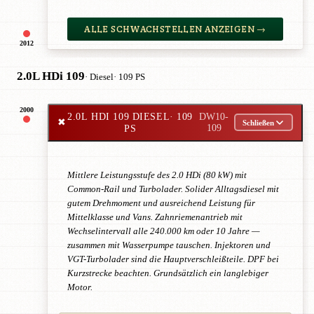
ALLE SCHWACHSTELLEN ANZEIGEN →
2012
2.0L HDi 109
· Diesel
· 109 PS
2000
2.0L HDI 109 DIESEL
· 109
DW10-
✖
Schließen
PS
109
Mittlere Leistungsstufe des 2.0 HDi (80 kW) mit
Common-Rail und Turbolader. Solider Alltagsdiesel mit
gutem Drehmoment und ausreichend Leistung für
Mittelklasse und Vans. Zahnriemenantrieb mit
Wechselintervall alle 240.000 km oder 10 Jahre —
zusammen mit Wasserpumpe tauschen. Injektoren und
VGT-Turbolader sind die Hauptverschleißteile. DPF bei
Kurzstrecke beachten. Grundsätzlich ein langlebiger
Motor.