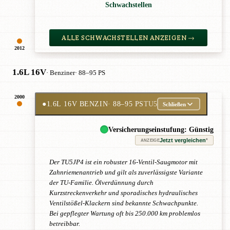
Schwachstellen
ALLE SCHWACHSTELLEN ANZEIGEN →
2012
1.6L 16V
· Benziner
· 88–95 PS
2000
●
1.6L 16V BENZIN
· 88–95 PS
TU5
Schließen
Versicherungseinstufung: Günstig
Jetzt vergleichen
*
ANZEIGE
Der TU5JP4 ist ein robuster 16-Ventil-Saugmotor mit
Zahnriemenantrieb und gilt als zuverlässigste Variante
der TU-Familie. Ölverdünnung durch
Kurzstreckenverkehr und sporadisches hydraulisches
Ventilstößel-Klackern sind bekannte Schwachpunkte.
Bei gepflegter Wartung oft bis 250.000 km problemlos
betreibbar.