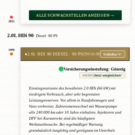
ALLE SCHWACHSTELLEN ANZEIGEN →
2012
2.0L HDi 90
· Diesel
· 90 PS
1999
●
2.0L HDI 90 DIESEL
· 90 PS
DW10-90
Schließen
Versicherungseinstufung: Günstig
Jetzt vergleichen
*
ANZEIGE
Einstiegsvariante des bewährten 2.0 HDi (66 kW) mit
niedrigem Verbrauch, aber sehr begrenzten
Leistungsreserven. Vor allem in Nutzfahrzeugen und
Vans verbreitet. Zahnriemenwechsel mit Wasserpumpe
alle 240.000 km oder 10 Jahre einhalten. Injektoren und
DPF bei Kurzstrecke sind die häufigsten
Werkstattbesuche. Bei regelmäßiger Wartung
grundsätzlich langlebig und genügsam im Unterhalt.