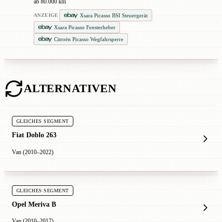
ab 80.000 km
Xsara Picasso BSI Steuergerät
ANZEIGE
Xsara Picasso Fensterheber
Citroën Picasso Wegfahrsperre
ALTERNATIVEN
GLEICHES SEGMENT
Fiat Doblo 263
Van (2010–2022)
GLEICHES SEGMENT
Opel Meriva B
Van (2010–2017)