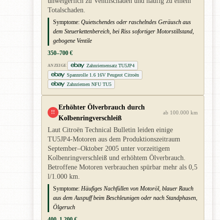
unweigerlich zu Ventilschäden und häufig zu einem
Totalschaden.
Symptome:
Quietschendes oder raschelndes Geräusch aus
dem Steuerkettenbereich, bei Riss sofortiger Motorstillstand,
gebogene Ventile
350–700 €
Zahnriemensatz TU5JP4
ANZEIGE
Spannrolle 1.6 16V Peugeot Citroën
Zahnriemen NFU TU5
Erhöhter Ölverbrauch durch
!!
ab 100.000 km
Kolbenringverschleiß
Laut Citroën Technical Bulletin leiden einige
TU5JP4-Motoren aus dem Produktionszeitraum
September–Oktober 2005 unter vorzeitigem
Kolbenringverschleiß und erhöhtem Ölverbrauch.
Betroffene Motoren verbrauchen spürbar mehr als 0,5
l/1.000 km.
Symptome:
Häufiges Nachfüllen von Motoröl, blauer Rauch
aus dem Auspuff beim Beschleunigen oder nach Standphasen,
Ölgeruch
400–1.200 €