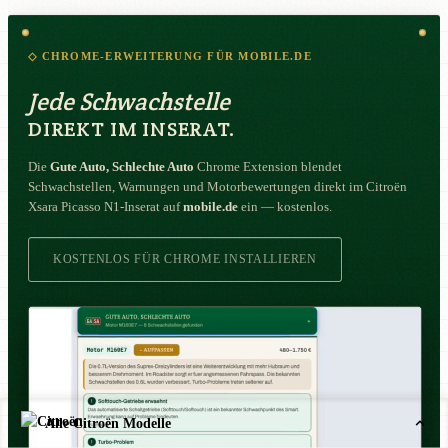
◇ CHROME-ERWEITERUNG FÜR MOBILE.DE
Jede Schwachstelle
DIREKT IM INSERAT.
Die
Gute Auto, Schlechte Auto
Chrome Extension blendet
Schwachstellen, Warnungen und Motorbewertungen direkt im Citroën
Xsara Picasso N1-Inserat auf
mobile.de
ein — kostenlos.
KOSTENLOS FÜR CHROME INSTALLIEREN
Alle Citroën Modelle