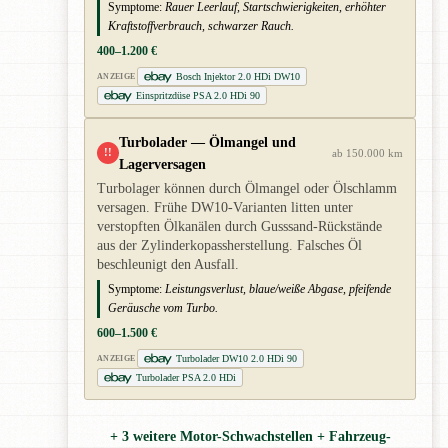
Symptome:
Rauer Leerlauf, Startschwierigkeiten, erhöhter
Kraftstoffverbrauch, schwarzer Rauch.
400–1.200 €
Bosch Injektor 2.0 HDi DW10
ANZEIGE
Einspritzdüse PSA 2.0 HDi 90
Turbolader — Ölmangel und
!!
ab 150.000 km
Lagerversagen
Turbolager können durch Ölmangel oder Ölschlamm
versagen. Frühe DW10-Varianten litten unter
verstopften Ölkanälen durch Gusssand-Rückstände
aus der Zylinderkopassherstellung. Falsches Öl
beschleunigt den Ausfall.
Symptome:
Leistungsverlust, blaue/weiße Abgase, pfeifende
Geräusche vom Turbo.
600–1.500 €
Turbolader DW10 2.0 HDi 90
ANZEIGE
Turbolader PSA 2.0 HDi
+ 3 weitere Motor-Schwachstellen + Fahrzeug-