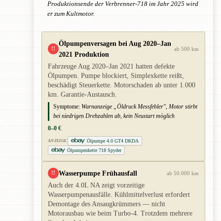
Produktionsende der Verbrenner-718 im Jahr 2025 wird
er zum Kultmotor.
Ölpumpenversagen bei Aug 2020–Jan
!!
ab 500 km
2021 Produktion
Fahrzeuge Aug 2020–Jan 2021 hatten defekte
Ölpumpen. Pumpe blockiert, Simplexkette reißt,
beschädigt Steuerkette. Motorschaden ab unter 1.000
km. Garantie-Austausch.
Symptome:
Warnanzeige „Öldruck Messfehler", Motor stirbt
bei niedrigen Drehzahlen ab, kein Neustart möglich
0–0 €
Ölpumpe 4.0 GT4 DKDA
ANZEIGE
Ölpumpenkette 718 Spyder
Wasserpumpe Frühausfall
!!
ab 50.000 km
Auch der 4.0L NA zeigt vorzeitige
Wasserpumpenausfälle. Kühlmittelverlust erfordert
Demontage des Ansaugkrümmers — nicht
Motorausbau wie beim Turbo-4. Trotzdem mehrere