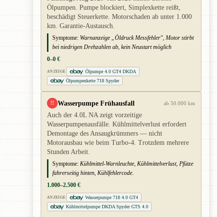
Ölpumpen. Pumpe blockiert, Simplexkette reißt,
beschädigt Steuerkette. Motorschaden ab unter 1.000
km. Garantie-Austausch.
Symptome:
Warnanzeige „Öldruck Messfehler", Motor stirbt
bei niedrigen Drehzahlen ab, kein Neustart möglich
0–0 €
Ölpumpe 4.0 GT4 DKDA
ANZEIGE
Ölpumpenkette 718 Spyder
Wasserpumpe Frühausfall
!!
ab 50.000 km
Auch der 4.0L NA zeigt vorzeitige
Wasserpumpenausfälle. Kühlmittelverlust erfordert
Demontage des Ansaugkrümmers — nicht
Motorausbau wie beim Turbo-4. Trotzdem mehrere
Stunden Arbeit.
Symptome:
Kühlmittel-Warnleuchte, Kühlmittelverlust, Pfütze
fahrerseitig hinten, Kühlfehlercode.
1.000–2.500 €
Wasserpumpe 718 4.0 GT4
ANZEIGE
Kühlmittelpumpe DKDA Spyder GTS 4.0