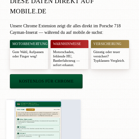
DIESE DATEN DIREKT AUF
MOBILE.DE
Unsere Chrome Extension zeigt dir alles direkt im Porsche 718
Cayman-Inserat — während du auf mobile.de suchst:
MOTORBEWERTUNG
WARNHINWEISE
VERSICHERUNG
Gute Wahl
,
Aufpassen
Motorschaden,
Günstig oder teuer
oder
Finger weg!
fehlende HU,
versichert?
Bastlerfahrzeug —
Typklassen-Vergleich.
sofort erkannt.
KOSTENLOS FÜR CHROME