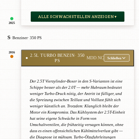
ALLE SCHWACHSTELLEN ANZEIGEN ▾
2025
S
· Benziner
· 350 PS
2016
2.5L TURBO BENZIN
· 350
●
MDD.NC
Schließen
PS
Der 2.5T Vierzylinder-Boxer in den S-Varianten ist eine
Schippe besser als der 2.0T — mehr Hubraum bedeutet
weniger Turbo-Druck nötig, der Antritt ist fülliger, und
die Spreizung zwischen Teillast und Volllast fühlt sich
weniger künstlich an. Trotzdem: Klanglich bleibt der
Motor ein Kompromiss. Das Kühlsystem der 2.5T-Einheit
hat seine eigene Schwäche in Form von
Umschaltventilen, die frühzeitig versagen können, ohne
dass es einen offensichtlichen Kühlmittelverlust gibt —
die Diagnose ist mühsam. Turbo-Ölzufuhrleitungen