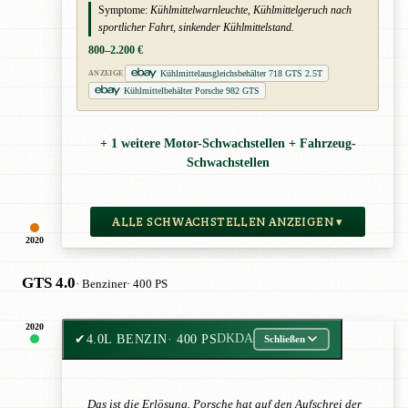
Symptome:
Kühlmittelwarnleuchte, Kühlmittelgeruch nach
sportlicher Fahrt, sinkender Kühlmittelstand.
800–2.200 €
Kühlmittelausgleichsbehälter 718 GTS 2.5T
ANZEIGE
Kühlmittelbehälter Porsche 982 GTS
+ 1 weitere Motor-Schwachstellen + Fahrzeug-
Schwachstellen
ALLE SCHWACHSTELLEN ANZEIGEN ▾
2020
GTS 4.0
· Benziner
· 400 PS
2020
✔
4.0L BENZIN
· 400 PS
DKDA
Schließen
Das ist die Erlösung. Porsche hat auf den Aufschrei der