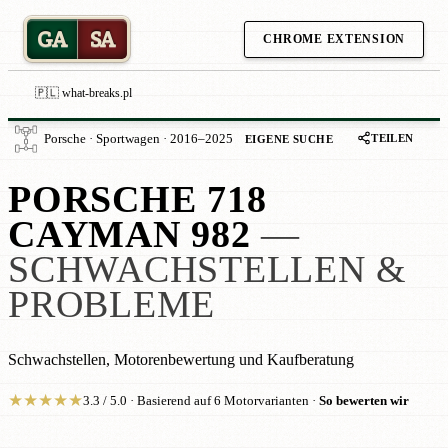
GA
SA
CHROME EXTENSION
🇵🇱 what-breaks.pl
TEILEN
Porsche · Sportwagen · 2016–2025
EIGENE SUCHE
PORSCHE 718
CAYMAN 982
—
SCHWACHSTELLEN &
PROBLEME
Schwachstellen, Motorenbewertung und Kaufberatung
★
★
★
★
★
3.3 / 5.0 · Basierend auf 6 Motorvarianten ·
So bewerten wir