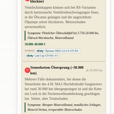
blockiert
Ventilschimkappen können sich bei RS-Varianten
durch harmonische Ventiltriebsschwingungen lösen,
in die Ölwanne gelangen und die ungeschützte
Ölpumpe sofort blockieren. Motorschaden
unvermeidlich.
Symptome:
Plötzlicher Öldruckabfall bei 3.750-20.000 km,
Öldruck-Warnleuchte, Motorstillstand
50.000–80.000 €
Ölpumpe MDG.GA 4.0 GT3 RS
ANZEIGE
Lash Cap GT4 RS 4.0
Steuerketten-Übersprung (~30.000
!!
ab 30.000 km
km)
Mehrere Fälle dokumentiert, bei denen die
Steuerkette des 4.0L MA1-Hochdrehzahl-Saugmotors
bei rund 30.000 km übergesprungen ist und die Kette
ein Loch in die Nockenwellenabdeckung geschlagen
hat. Selten, aber Totalschaden.
Symptome:
Abrupter Motorstillstand, metallisches Schlagen,
Motoröl-Verlust, irreparabler Motorschaden