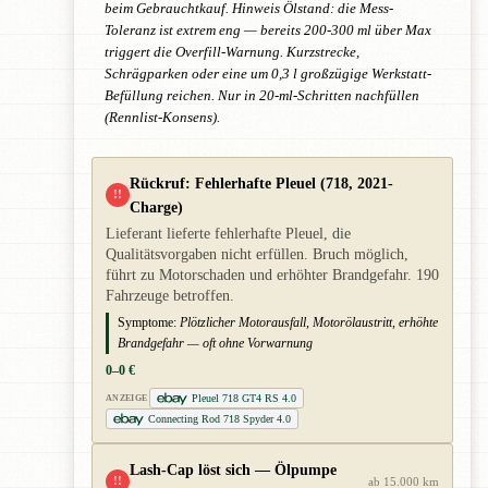
beim Gebrauchtkauf. Hinweis Ölstand: die Mess-
Toleranz ist extrem eng — bereits 200-300 ml über Max
triggert die Overfill-Warnung. Kurzstrecke,
Schrägparken oder eine um 0,3 l großzügige Werkstatt-
Befüllung reichen. Nur in 20-ml-Schritten nachfüllen
(Rennlist-Konsens).
Rückruf: Fehlerhafte Pleuel (718, 2021-
!!
Charge)
Lieferant lieferte fehlerhafte Pleuel, die
Qualitätsvorgaben nicht erfüllen. Bruch möglich,
führt zu Motorschaden und erhöhter Brandgefahr. 190
Fahrzeuge betroffen.
Symptome:
Plötzlicher Motorausfall, Motorölaustritt, erhöhte
Brandgefahr — oft ohne Vorwarnung
0–0 €
Pleuel 718 GT4 RS 4.0
ANZEIGE
Connecting Rod 718 Spyder 4.0
Lash-Cap löst sich — Ölpumpe
!!
ab 15.000 km