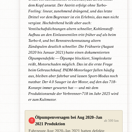
dem Kopf ansetzt. Der Antritt erfolgt ohne Turbo-
Feeling: linear, zunehmend drängend, und das letzte
Drittel vor dem Begrenzer ist ein Erlebnis, das man nicht
vergisst. Hochdrehend heißt aber auch:
Ventilschaftdichtungen altern schneller, Kohlenstoff-
Aufbau an den Einlassventilen tritt früher auf als beim
Turbo-4, und bei Rennstreckennutzung altern
Zündspulen deutlich schneller. Die Frühserie (August
2020 bis Januar 2021) hatte einen dokumentierten
Ölpumpendefekt — Ölpumpe blockiert, Simplexkette
reißt, Motorschaden möglich. Das ist die erste Frage
beim Gebrauchtkauf. PADM-Motorlager fallen häufig
aus, bleiben aber fahrbar und lassen Sport-Modus noch
nutzbar. Der 4.0 Sauger ist der Motor, auf den das 718-
Konzept immer gewartet hat — und mit dem
Produktionsende der Verbrenner-718 im Jahr 2025 wird
er zum Kultmotor.
Ölpumpenversagen bei Aug 2020–Jan
!!
ab 500 km
2021 Produktion
Fahrzeuge Aug 2020–Jan 2021 hatten defekte