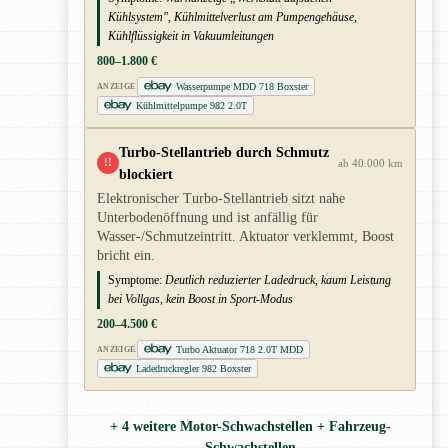
Kühlsystem", Kühlmittelverlust am Pumpengehäuse,
Kühlflüssigkeit in Vakuumleitungen
800–1.800 €
Wasserpumpe MDD 718 Boxster
ANZEIGE
Kühlmittelpumpe 982 2.0T
Turbo-Stellantrieb durch Schmutz
!!
ab 40.000 km
blockiert
Elektronischer Turbo-Stellantrieb sitzt nahe
Unterbodenöffnung und ist anfällig für
Wasser-/Schmutzeintritt. Aktuator verklemmt, Boost
bricht ein.
Symptome:
Deutlich reduzierter Ladedruck, kaum Leistung
bei Vollgas, kein Boost in Sport-Modus
200–4.500 €
Turbo Aktuator 718 2.0T MDD
ANZEIGE
Ladedruckregler 982 Boxster
+ 4 weitere Motor-Schwachstellen + Fahrzeug-
Schwachstellen