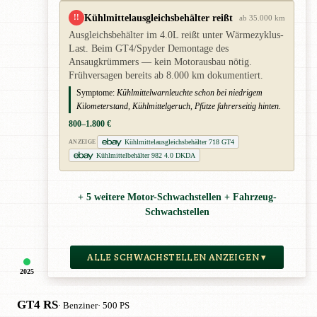
Kühlmittelausgleichsbehälter reißt
!!
ab 35.000 km
Ausgleichsbehälter im 4.0L reißt unter Wärmezyklus-
Last. Beim GT4/Spyder Demontage des
Ansaugkrümmers — kein Motorausbau nötig.
Frühversagen bereits ab 8.000 km dokumentiert.
Symptome:
Kühlmittelwarnleuchte schon bei niedrigem
Kilometerstand, Kühlmittelgeruch, Pfütze fahrerseitig hinten.
800–1.800 €
Kühlmittelausgleichsbehälter 718 GT4
ANZEIGE
Kühlmittelbehälter 982 4.0 DKDA
+ 5 weitere Motor-Schwachstellen + Fahrzeug-
Schwachstellen
ALLE SCHWACHSTELLEN ANZEIGEN ▾
2025
GT4 RS
· Benziner
· 500 PS