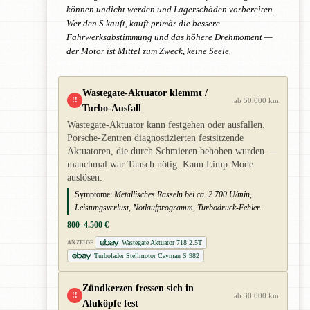
können undicht werden und Lagerschäden vorbereiten.
Wer den S kauft, kauft primär die bessere
Fahrwerksabstimmung und das höhere Drehmoment —
der Motor ist Mittel zum Zweck, keine Seele.
Wastegate-Aktuator klemmt /
!!
ab 50.000 km
Turbo-Ausfall
Wastegate-Aktuator kann festgehen oder ausfallen.
Porsche-Zentren diagnostizierten festsitzende
Aktuatoren, die durch Schmieren behoben wurden —
manchmal war Tausch nötig. Kann Limp-Mode
auslösen.
Symptome:
Metallisches Rasseln bei ca. 2.700 U/min,
Leistungsverlust, Notlaufprogramm, Turbodruck-Fehler.
800–4.500 €
Wastegate Aktuator 718 2.5T
ANZEIGE
Turbolader Stellmotor Cayman S 982
Zündkerzen fressen sich in
!!
ab 30.000 km
Aluköpfe fest