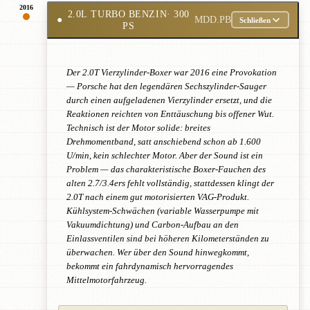
2016
2.0L TURBO BENZIN
· 300
●
MDD.PB
Schließen
PS
Der 2.0T Vierzylinder-Boxer war 2016 eine Provokation
— Porsche hat den legendären Sechszylinder-Sauger
durch einen aufgeladenen Vierzylinder ersetzt, und die
Reaktionen reichten von Enttäuschung bis offener Wut.
Technisch ist der Motor solide: breites
Drehmomentband, satt anschiebend schon ab 1.600
U/min, kein schlechter Motor. Aber der Sound ist ein
Problem — das charakteristische Boxer-Fauchen des
alten 2.7/3.4ers fehlt vollständig, stattdessen klingt der
2.0T nach einem gut motorisierten VAG-Produkt.
Kühlsystem-Schwächen (variable Wasserpumpe mit
Vakuumdichtung) und Carbon-Aufbau an den
Einlassventilen sind bei höheren Kilometerständen zu
überwachen. Wer über den Sound hinwegkommt,
bekommt ein fahrdynamisch hervorragendes
Mittelmotorfahrzeug.