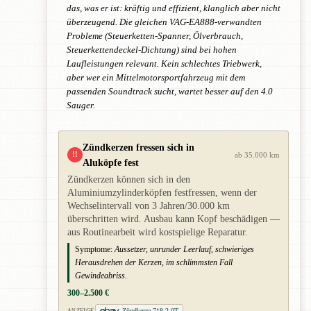
das, was er ist: kräftig und effizient, klanglich aber nicht
überzeugend. Die gleichen VAG-EA888-verwandten
Probleme (Steuerketten-Spanner, Ölverbrauch,
Steuerkettendeckel-Dichtung) sind bei hohen
Laufleistungen relevant. Kein schlechtes Triebwerk,
aber wer ein Mittelmotorsportfahrzeug mit dem
passenden Soundtrack sucht, wartet besser auf den 4.0
Sauger.
Zündkerzen fressen sich in
!!
ab 35.000 km
Aluköpfe fest
Zündkerzen können sich in den
Aluminiumzylinderköpfen festfressen, wenn der
Wechselintervall von 3 Jahren/30.000 km
überschritten wird. Ausbau kann Kopf beschädigen —
aus Routinearbeit wird kostspielige Reparatur.
Symptome:
Aussetzer, unrunder Leerlauf, schwieriges
Herausdrehen der Kerzen, im schlimmsten Fall
Gewindeabriss.
300–2.500 €
Zündkerze 718 2.0T
ANZEIGE