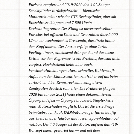
Puristen reagiert und 2019/2020 den 4.0L Sauger-
Sechszylinder zurückgebracht — identische
Motorarchitektur wie der GT3-Sechszylinder, aber mit
Einzeldrosselklappen und 7.800 U/min
Drehzahlbegrenzer. Der Klang ist unverwechselbar
Porsche: bei offenem Dach und Drehzahlen über 5.000
U/min ein mechanisches Crescendo, das direkt hinter
dem Kopf ansetzt. Der Antritt erfolgt ohne Turbo-
Feeling: linear, zunehmend drängend, und das letzte
Drittel vor dem Begrenzer ist ein Erlebnis, das man nicht
vergisst. Hochdrehend heißt aber auch:
Ventilschaftdichtungen altern schneller, Kohlenstoff-
Aufbau an den Einlassventilen tritt früher auf als beim
Turbo-4, und bei Rennstreckennutzung altern
Zündspulen deutlich schneller. Die Frühserie (August
2020 bis Januar 2021) hatte einen dokumentierten
Ölpumpendefekt — Ölpumpe blockiert, Simplexkette
reißt, Motorschaden möglich. Das ist die erste Frage
beim Gebrauchtkauf. PADM-Motorlager fallen häufig
aus, bleiben aber fahrbar und lassen Sport-Modus noch
nutzbar. Der 4.0 Sauger ist der Motor, auf den das 718-
Konzept immer gewartet hat — und mit dem