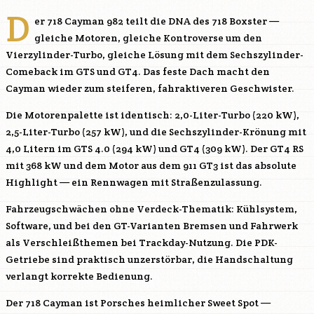
D
er 718 Cayman 982 teilt die DNA des 718 Boxster —
gleiche Motoren, gleiche Kontroverse um den
Vierzylinder-Turbo, gleiche Lösung mit dem Sechszylinder-
Comeback im GTS und GT4. Das feste Dach macht den
Cayman wieder zum steiferen, fahraktiveren Geschwister.
Die Motorenpalette ist identisch: 2,0-Liter-Turbo (220 kW),
2,5-Liter-Turbo (257 kW), und die Sechszylinder-Krönung mit
4,0 Litern im GTS 4.0 (294 kW) und GT4 (309 kW). Der GT4 RS
mit 368 kW und dem Motor aus dem 911 GT3 ist das absolute
Highlight — ein Rennwagen mit Straßenzulassung.
Fahrzeugschwächen ohne Verdeck-Thematik: Kühlsystem,
Software, und bei den GT-Varianten Bremsen und Fahrwerk
als Verschleißthemen bei Trackday-Nutzung. Die PDK-
Getriebe sind praktisch unzerstörbar, die Handschaltung
verlangt korrekte Bedienung.
Der 718 Cayman ist Porsches heimlicher Sweet Spot —