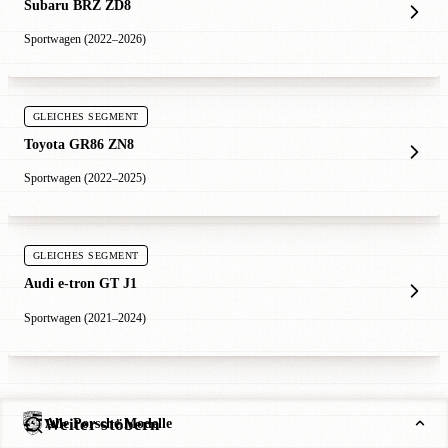
Subaru BRZ ZD8
Sportwagen (2022–2026)
GLEICHES SEGMENT
Toyota GR86 ZN8
Sportwagen (2022–2025)
GLEICHES SEGMENT
Audi e-tron GT J1
Sportwagen (2021–2024)
Weiter stöbern
Alle Porsche Modelle