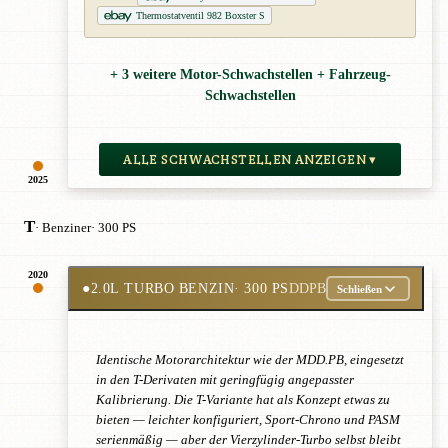
Thermostatventil 982 Boxster S
+ 3 weitere Motor-Schwachstellen + Fahrzeug-
Schwachstellen
ALLE SCHWACHSTELLEN ANZEIGEN ▾
2025
T
· Benziner
· 300 PS
2020
●
2.0L TURBO BENZIN
· 300 PS
DDPB
Schließen
Identische Motorarchitektur wie der MDD.PB, eingesetzt
in den T-Derivaten mit geringfügig angepasster
Kalibrierung. Die T-Variante hat als Konzept etwas zu
bieten — leichter konfiguriert, Sport-Chrono und PASM
serienmäßig — aber der Vierzylinder-Turbo selbst bleibt