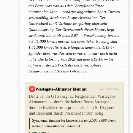
das Beste, was man aus dem Vierzylinder-Turbo
herausholen kann — schärfer abgestimmt, Sport-Chrono
serienmäßig, direkteres Ansprechverhalten. Der
Unterschied zur S-Variante ist spürbar, aber kein
Quantensprung. Der Ölverbrauch dieses Motors liegt
strukturell höher als beim 2.0T — Porsche akzeptiert bis
0,8 l/1.000 km als normal, bei sportlicher Nutzung sind
1 l/1.000 km realistisch. Klanglich kommt der GTS 4-
Zylinder dem, was Puristen erwarten, immer noch nicht
nahe. Die Erlösung kam 2020 mit dem GTS 4.0 — bis
dahin war der 2.5T GTS der beste verfügbare
Kompromiss im 718 ohne GA-Sauger.
Wastegate-Aktuator klemmt
!!
ab 55.000 km
Der 2.5T im GTS neigt zu festgehenden Wastegate-
Aktuatoren — durch die höhere Boost-Strategie
thermisch stärker beansprucht als beim S. Diagnose
und Reparatur durch Porsche-Zentrum nötig.
Symptome:
Rasseln bei Lastwechsel um 2.500-3.000 U/min,
Notlauf, schwankender Ladedruck.