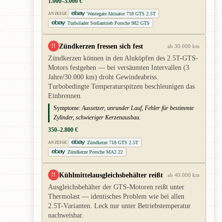
1.000–5.000 €
Wastegate Aktuator 718 GTS 2.5T
ANZEIGE
Turbolader Stellantrieb Porsche 982 GTS
Zündkerzen fressen sich fest
!!
ab 30.000 km
Zündkerzen können in den Aluköpfen des 2.5T-GTS-
Motors festgehen — bei versäumten Intervallen (3
Jahre/30.000 km) droht Gewindeabriss.
Turbobedingte Temperaturspitzen beschleunigen das
Einbrennen.
Symptome:
Aussetzer, unrunder Lauf, Fehler für bestimmte
Zylinder, schwieriger Kerzenausbau.
350–2.800 €
Zündkerze 718 GTS 2.5T
ANZEIGE
Zündkerze Porsche MA2.22
Kühlmittelausgleichsbehälter reißt
!!
ab 40.000 km
Ausgleichsbehälter der GTS-Motoren reißt unter
Thermolast — identisches Problem wie bei allen
2.5T-Varianten. Leck nur unter Betriebstemperatur
nachweisbar.