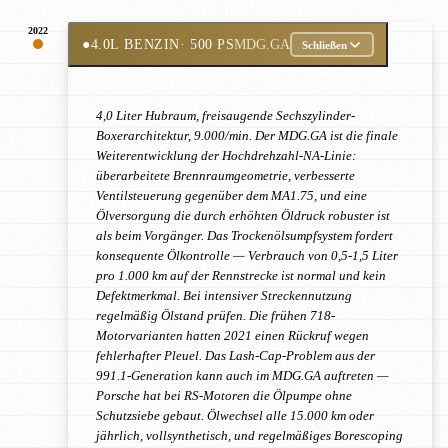
2022
●
4.0L BENZIN
· 500 PS
MDG.GA
Schließen
4,0 Liter Hubraum, freisaugende Sechszylinder-
Boxerarchitektur, 9.000/min. Der MDG.GA ist die finale
Weiterentwicklung der Hochdrehzahl-NA-Linie:
überarbeitete Brennraumgeometrie, verbesserte
Ventilsteuerung gegenüber dem MA1.75, und eine
Ölversorgung die durch erhöhten Öldruck robuster ist
als beim Vorgänger. Das Trockenölsumpfsystem fordert
konsequente Ölkontrolle — Verbrauch von 0,5-1,5 Liter
pro 1.000 km auf der Rennstrecke ist normal und kein
Defektmerkmal. Bei intensiver Streckennutzung
regelmäßig Ölstand prüfen. Die frühen 718-
Motorvarianten hatten 2021 einen Rückruf wegen
fehlerhafter Pleuel. Das Lash-Cap-Problem aus der
991.1-Generation kann auch im MDG.GA auftreten —
Porsche hat bei RS-Motoren die Ölpumpe ohne
Schutzsiebe gebaut. Ölwechsel alle 15.000 km oder
jährlich, vollsynthetisch, und regelmäßiges Borescoping