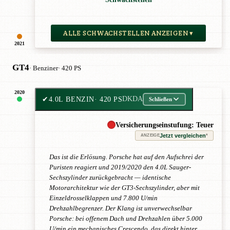
ALLE SCHWACHSTELLEN ANZEIGEN ▾
2021
GT4
· Benziner
· 420 PS
2020
✔
4.0L BENZIN
· 420 PS
DKDA
Schließen
Versicherungseinstufung: Teuer
Jetzt vergleichen
*
ANZEIGE
Das ist die Erlösung. Porsche hat auf den Aufschrei der
Puristen reagiert und 2019/2020 den 4.0L Sauger-
Sechszylinder zurückgebracht — identische
Motorarchitektur wie der GT3-Sechszylinder, aber mit
Einzeldrosselklappen und 7.800 U/min
Drehzahlbegrenzer. Der Klang ist unverwechselbar
Porsche: bei offenem Dach und Drehzahlen über 5.000
U/min ein mechanisches Crescendo, das direkt hinter