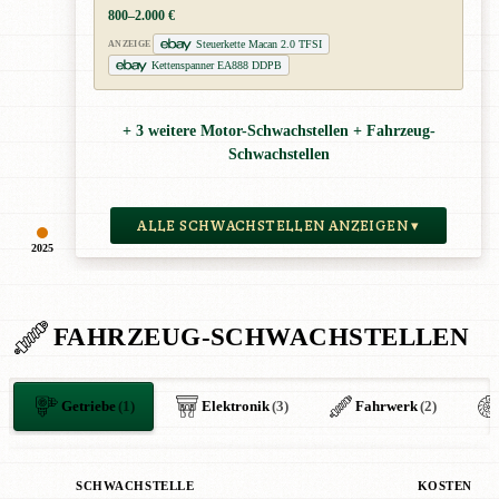
800–2.000 €
Steuerkette Macan 2.0 TFSI
ANZEIGE
Kettenspanner EA888 DDPB
+ 3 weitere Motor-Schwachstellen + Fahrzeug-
Schwachstellen
ALLE SCHWACHSTELLEN ANZEIGEN ▾
2025
FAHRZEUG-SCHWACHSTELLEN
Getriebe
(1)
Elektronik
(3)
Fahrwerk
(2)
SCHWACHSTELLE
KOSTEN