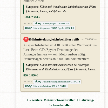
Stunden Arbeit.
Symptome:
Kühlmittel-Warnleuchte, Kühlmittelverlust, Pfütze
fahrerseitig hinten, Kühlfehlercode.
1.000–2.500 €
Wasserpumpe 718 4.0 GT4
ANZEIGE
Kühlmittelpumpe DKDA Spyder GTS 4.0
Kühlmittelausgleichsbehälter reißt
!!
ab 35.000 km
Ausgleichsbehälter im 4.0L reißt unter Wärmezyklus-
Last. Beim GT4/Spyder Demontage des
Ansaugkrümmers — kein Motorausbau nötig.
Frühversagen bereits ab 8.000 km dokumentiert.
Symptome:
Kühlmittelwarnleuchte schon bei niedrigem
Kilometerstand, Kühlmittelgeruch, Pfütze fahrerseitig hinten.
800–1.800 €
Kühlmittelausgleichsbehälter 718 GT4
ANZEIGE
Kühlmittelbehälter 982 4.0 DKDA
+ 5 weitere Motor-Schwachstellen + Fahrzeug-
Schwachstellen