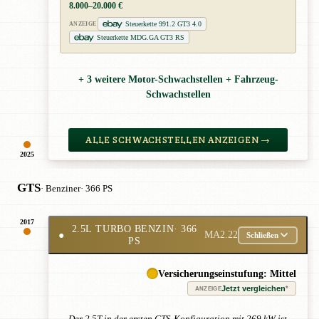
8.000–20.000 €
Steuerkette 991.2 GT3 4.0
ANZEIGE
Steuerkette MDG.GA GT3 RS
+ 3 weitere Motor-Schwachstellen + Fahrzeug-
Schwachstellen
ALLE SCHWACHSTELLEN ANZEIGEN →
2025
GTS
· Benziner
· 366 PS
2017
2.5L TURBO BENZIN
· 366
●
MA2.22
Schließen
PS
Versicherungseinstufung: Mittel
Jetzt vergleichen
*
ANZEIGE
Der 2.5T in der ersten GTS-Konfiguration mit 269 kW ist