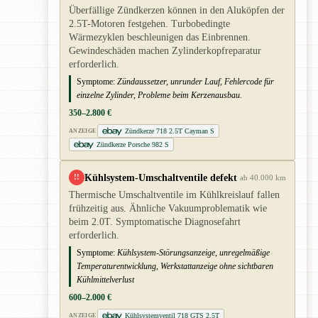
Überfällige Zündkerzen können in den Aluköpfen der
2.5T-Motoren festgehen. Turbobedingte
Wärmezyklen beschleunigen das Einbrennen.
Gewindeschäden machen Zylinderkopfreparatur
erforderlich.
Symptome:
Zündaussetzer, unrunder Lauf, Fehlercode für
einzelne Zylinder, Probleme beim Kerzenausbau.
350–2.800 €
Zündkerze 718 2.5T Cayman S
ANZEIGE
Zündkerze Porsche 982 S
Kühlsystem-Umschaltventile defekt
!!
ab 40.000 km
Thermische Umschaltventile im Kühlkreislauf fallen
frühzeitig aus. Ähnliche Vakuumproblematik wie
beim 2.0T. Symptomatische Diagnosefahrt
erforderlich.
Symptome:
Kühlsystem-Störungsanzeige, unregelmäßige
Temperaturentwicklung, Werkstattanzeige ohne sichtbaren
Kühlmittelverlust
600–2.000 €
Kühlsystemventil 718 GTS 2.5T
ANZEIGE