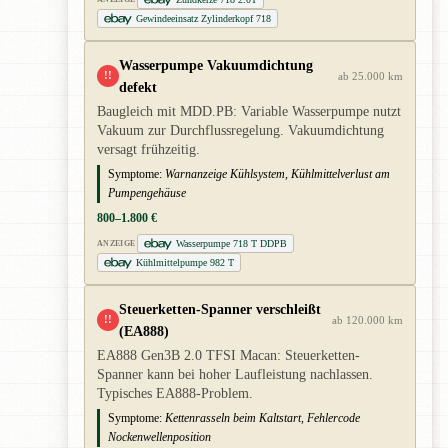
Gewindeeinsatz Zylinderkopf 718
Wasserpumpe Vakuumdichtung
!!
ab 25.000 km
defekt
Baugleich mit MDD.PB: Variable Wasserpumpe nutzt
Vakuum zur Durchflussregelung. Vakuumdichtung
versagt frühzeitig.
Symptome:
Warnanzeige Kühlsystem, Kühlmittelverlust am
Pumpengehäuse
800–1.800 €
Wasserpumpe 718 T DDPB
ANZEIGE
Kühlmittelpumpe 982 T
Steuerketten-Spanner verschleißt
!!
ab 120.000 km
(EA888)
EA888 Gen3B 2.0 TFSI Macan: Steuerketten-
Spanner kann bei hoher Laufleistung nachlassen.
Typisches EA888-Problem.
Symptome:
Kettenrasseln beim Kaltstart, Fehlercode
Nockenwellenposition