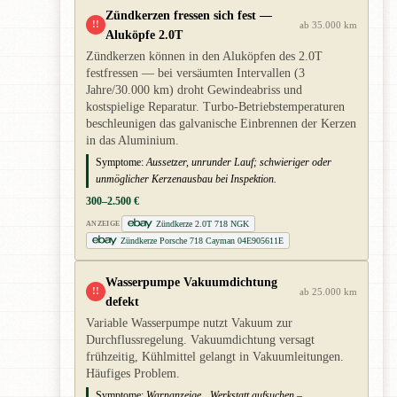
Zündkerzen fressen sich fest —
!!
ab 35.000 km
Aluköpfe 2.0T
Zündkerzen können in den Aluköpfen des 2.0T
festfressen — bei versäumten Intervallen (3
Jahre/30.000 km) droht Gewindeabriss und
kostspielige Reparatur. Turbo-Betriebstemperaturen
beschleunigen das galvanische Einbrennen der Kerzen
in das Aluminium.
Symptome:
Aussetzer, unrunder Lauf; schwieriger oder
unmöglicher Kerzenausbau bei Inspektion.
300–2.500 €
Zündkerze 2.0T 718 NGK
ANZEIGE
Zündkerze Porsche 718 Cayman 04E905611E
Wasserpumpe Vakuumdichtung
!!
ab 25.000 km
defekt
Variable Wasserpumpe nutzt Vakuum zur
Durchflussregelung. Vakuumdichtung versagt
frühzeitig, Kühlmittel gelangt in Vakuumleitungen.
Häufiges Problem.
Symptome:
Warnanzeige „Werkstatt aufsuchen –