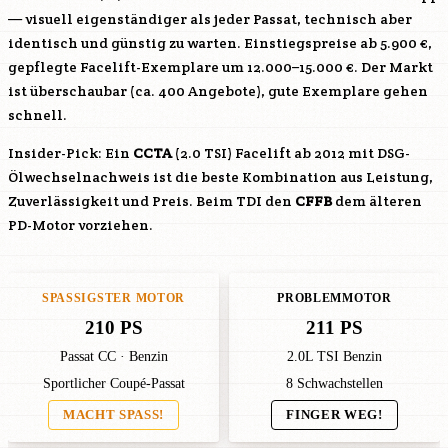
— visuell eigenständiger als jeder Passat, technisch aber
identisch und günstig zu warten. Einstiegspreise ab 5.900 €,
gepflegte Facelift-Exemplare um 12.000–15.000 €. Der Markt
ist überschaubar (ca. 400 Angebote), gute Exemplare gehen
schnell.
Insider-Pick: Ein
CCTA
(2.0 TSI) Facelift ab 2012 mit DSG-
Ölwechselnachweis ist die beste Kombination aus Leistung,
Zuverlässigkeit und Preis. Beim TDI den
CFFB
dem älteren
PD-Motor vorziehen.
SPASSIGSTER MOTOR
PROBLEMMOTOR
210 PS
211 PS
Passat CC · Benzin
2.0L TSI Benzin
Sportlicher Coupé-Passat
8 Schwachstellen
MACHT SPASS!
FINGER WEG!