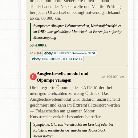
brechen und in die Steuerkette fallen — dann
Totalschaden der Nockenwelle und Ventile. Prüfung
bei jedem Ölwechsel unbedingt notwendig. Bekannt
ab ca. 60.000 km.
Symptome:
Abrupter Leistungsverlust, Kraftstoffdruckfehler
im OBD, unregelmäßiger Motorlauf, im Extremfall sofortige
Motorstoppung
50–4.000 €
06D109309C Becherstößel TFSI
ANZEIGE
Cam Follower 2.0 TFSI EA113
Ausgleichswellenmodul und
!!
ab 100.000 km
Ölpumpe versagen
Die integrierte Ölpumpe des EA113 fördert bei
niedrigen Drehzahlen zu wenig Öldruck. Das
Ausgleichswellenmodul wird dadurch unzureichend
geschmiert und kann im Extremfall zerstört werden
— Folgeschäden am gesamten Motor.
Kurzstreckenverkehr besonders betroffen.
Symptome:
Öldruck-Warnleuchte im Leerlauf oder bei
Kaltstart, metallische Geräusche aus Motorblock,
Motorstottern