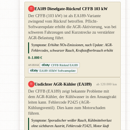
EA189 Dieselgate-Rückruf CFFB 103 kW
!!
Der CFFB (103 kW) ist als EA189-Variante
zwingend vom Rückruf betroffen. Pflicht-
Softwareupdate erhöht die AGR-Aktivierung, was bei
schweren Fahrzeugen und Kurzstrecke zu verstärkter
AGR-Belastung führt.
Symptome:
Erhöhte NOx-Emissionen, nach Update: AGR-
Fehlercodes, schwarzer Rauch, Kraftstoffverbrauch erhöht
0–1.000 €
CFFB Rückruf EA189
ANZEIGE
EA189 103kW Softwareupdate
Undichter AGR-Kühler (EA189)
!!
ab 120.000 km
Der CFFB (EA189) zeigt bekannte Probleme mit
dem AGR-Kühler, der Kühlwasser in den Ansaugtrakt
leiten kann. Fehlercode P2425 (AGR-
Kühlungsventil). Dies kann zum Motorschaden
führen.
Symptome:
Sporadischer weißer Rauch, Kühlmittelverlust
ohne sichtbaren Austritt, Fehlercode P2425, Motor läuft