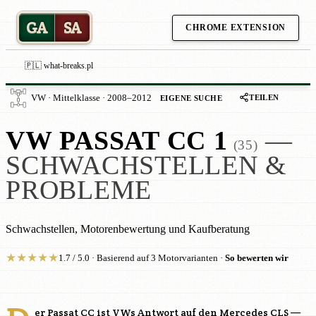
GA
SA
CHROME EXTENSION
🇵🇱 what-breaks.pl
TEILEN
VW · Mittelklasse · 2008–2012
EIGENE SUCHE
VW PASSAT CC 1
—
(35)
SCHWACHSTELLEN &
PROBLEME
Schwachstellen, Motorenbewertung und Kaufberatung
★
★
★
★
★
1.7 / 5.0 · Basierend auf 3 Motorvarianten ·
So bewerten wir
er Passat CC ist VWs Antwort auf den Mercedes CLS —