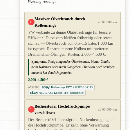
Wartung verlangt.
Massiver Ölverbrauch durch
!!
ab 80.000 km
Kolbenringe
VW verbaute zu dünne Ölabstreifringe für bessere
Effizienz. Diese verschleißen frühzeitig oder setzen
sich zu — Ölverbrauch von 0,5–1,5 Liter/1.000 km
ist typisch. Reparatur: neue Kolben mit breiteren
Dreilamellen-Ölringen. Kosten: 2.000–4.500 €.
Symptome:
Stetig steigender Ölverbrauch, blauer Qualm
beim Kaltstart oder nach Gasgeben, Ölniveau nach wenigen
tausend km deutlich gesunken
2.000–4.500 €
Kolbenringe BPY 2.0 TFSI EA113
ANZEIGE
06D107065 Kolben TFSI überarbeitet
Becherstößel Hochdruckpumpe
!!
ab 60.000 km
verschlissen
Der Becherstößel überträgt die Nockenbewegung auf
die Hochdruckpumpe. Er kann ohne Vorwarnung