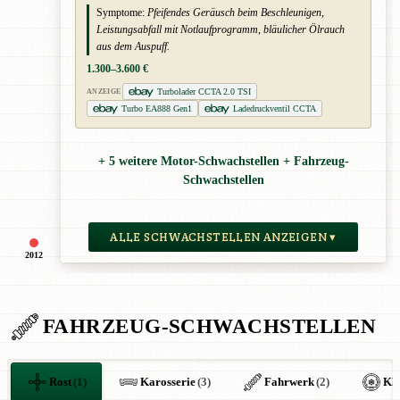
Symptome:
Pfeifendes Geräusch beim Beschleunigen,
Leistungsabfall mit Notlaufprogramm, bläulicher Ölrauch
aus dem Auspuff.
1.300–3.600 €
Turbolader CCTA 2.0 TSI
ANZEIGE
Turbo EA888 Gen1
Ladedruckventil CCTA
+ 5 weitere Motor-Schwachstellen + Fahrzeug-
Schwachstellen
ALLE SCHWACHSTELLEN ANZEIGEN ▾
2012
FAHRZEUG-SCHWACHSTELLEN
Rost
(1)
Karosserie
(3)
Fahrwerk
(2)
Kl