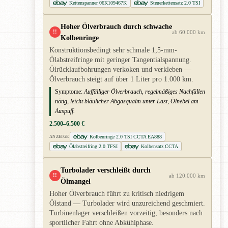
Kettenspanner 06K109467K
Steuerkettensatz 2.0 TSI
Hoher Ölverbrauch durch schwache
!!
ab 60.000 km
Kolbenringe
Konstruktionsbedingt sehr schmale 1,5-mm-
Ölabstreifringe mit geringer Tangentialspannung.
Ölrücklaufbohrungen verkoken und verkleben —
Ölverbrauch steigt auf über 1 Liter pro 1.000 km.
Symptome:
Auffälliger Ölverbrauch, regelmäßiges Nachfüllen
nötig, leicht bläulicher Abgasqualm unter Last, Ölnebel am
Auspuff.
2.500–6.500 €
Kolbenringe 2.0 TSI CCTA EA888
ANZEIGE
Ölabstreifring 2.0 TFSI
Kolbensatz CCTA
Turbolader verschleißt durch
!!
ab 120.000 km
Ölmangel
Hoher Ölverbrauch führt zu kritisch niedrigem
Ölstand — Turbolader wird unzureichend geschmiert.
Turbinenlager verschleißen vorzeitig, besonders nach
sportlicher Fahrt ohne Abkühlphase.