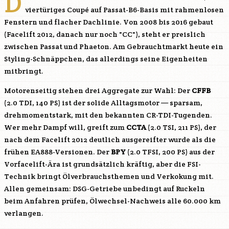
D
viertüriges Coupé auf Passat-B6-Basis mit rahmenlosen
Fenstern und flacher Dachlinie. Von 2008 bis 2016 gebaut
(Facelift 2012, danach nur noch "CC"), steht er preislich
zwischen Passat und Phaeton. Am Gebrauchtmarkt heute ein
Styling-Schnäppchen, das allerdings seine Eigenheiten
mitbringt.
Motorenseitig stehen drei Aggregate zur Wahl: Der
CFFB
(2.0 TDI, 140 PS) ist der solide Alltagsmotor — sparsam,
drehmomentstark, mit den bekannten CR-TDI-Tugenden.
Wer mehr Dampf will, greift zum
CCTA
(2.0 TSI, 211 PS), der
nach dem Facelift 2012 deutlich ausgereifter wurde als die
frühen EA888-Versionen. Der
BPY
(2.0 TFSI, 200 PS) aus der
Vorfacelift-Ära ist grundsätzlich kräftig, aber die FSI-
Technik bringt Ölverbrauchsthemen und Verkokung mit.
Allen gemeinsam: DSG-Getriebe unbedingt auf Ruckeln
beim Anfahren prüfen, Ölwechsel-Nachweis alle 60.000 km
verlangen.