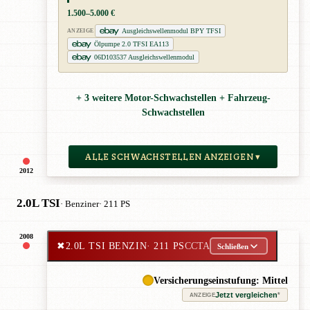
1.500–5.000 €
Ausgleichswellenmodul BPY TFSI
ANZEIGE
Ölpumpe 2.0 TFSI EA113
06D103537 Ausgleichswellenmodul
+ 3 weitere Motor-Schwachstellen + Fahrzeug-
Schwachstellen
ALLE SCHWACHSTELLEN ANZEIGEN ▾
2012
2.0L TSI
· Benziner
· 211 PS
2008
✖
2.0L TSI BENZIN
· 211 PS
CCTA
Schließen
Versicherungseinstufung: Mittel
Jetzt vergleichen
*
ANZEIGE