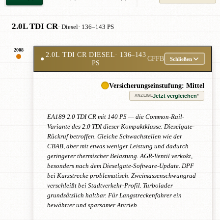
2.0L TDI CR
· Diesel
· 136–143 PS
2008
2.0L TDI CR DIESEL
· 136–143
●
CFFB
Schließen
PS
Versicherungseinstufung: Mittel
Jetzt vergleichen
*
ANZEIGE
EA189 2.0 TDI CR mit 140 PS — die Common-Rail-
Variante des 2.0 TDI dieser Kompaktklasse. Dieselgate-
Rückruf betroffen. Gleiche Schwachstellen wie der
CBAB, aber mit etwas weniger Leistung und dadurch
geringerer thermischer Belastung. AGR-Ventil verkokt,
besonders nach dem Dieselgate-Software-Update. DPF
bei Kurzstrecke problematisch. Zweimassenschwungrad
verschleißt bei Stadtverkehr-Profil. Turbolader
grundsätzlich haltbar. Für Langstreckenfahrer ein
bewährter und sparsamer Antrieb.