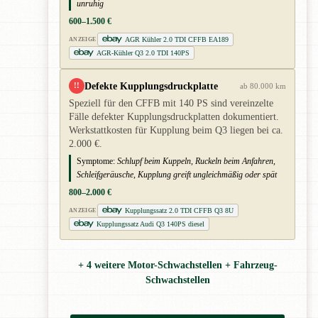
unruhig
600–1.500 €
AGR Kühler 2.0 TDI CFFB EA189
ANZEIGE
AGR-Kühler Q3 2.0 TDI 140PS
Defekte Kupplungsdruckplatte
!!
ab 80.000 km
Speziell für den CFFB mit 140 PS sind vereinzelte
Fälle defekter Kupplungsdruckplatten dokumentiert.
Werkstattkosten für Kupplung beim Q3 liegen bei ca.
2.000 €.
Symptome:
Schlupf beim Kuppeln, Ruckeln beim Anfahren,
Schleifgeräusche, Kupplung greift ungleichmäßig oder spät
800–2.000 €
Kupplungssatz 2.0 TDI CFFB Q3 8U
ANZEIGE
Kupplungssatz Audi Q3 140PS diesel
+ 4 weitere Motor-Schwachstellen + Fahrzeug-
Schwachstellen