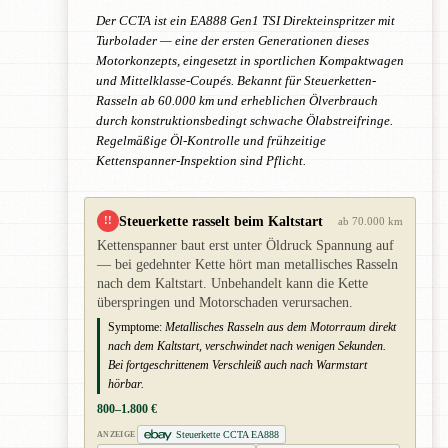
Der CCTA ist ein EA888 Gen1 TSI Direkteinspritzer mit
Turbolader — eine der ersten Generationen dieses
Motorkonzepts, eingesetzt in sportlichen Kompaktwagen
und Mittelklasse-Coupés. Bekannt für Steuerketten-
Rasseln ab 60.000 km und erheblichen Ölverbrauch
durch konstruktionsbedingt schwache Ölabstreifringe.
Regelmäßige Öl-Kontrolle und frühzeitige
Kettenspanner-Inspektion sind Pflicht.
Steuerkette rasselt beim Kaltstart
!!
ab 70.000 km
Kettenspanner baut erst unter Öldruck Spannung auf
— bei gedehnter Kette hört man metallisches Rasseln
nach dem Kaltstart. Unbehandelt kann die Kette
überspringen und Motorschaden verursachen.
Symptome:
Metallisches Rasseln aus dem Motorraum direkt
nach dem Kaltstart, verschwindet nach wenigen Sekunden.
Bei fortgeschrittenem Verschleiß auch nach Warmstart
hörbar.
800–1.800 €
Steuerkette CCTA EA888
ANZEIGE