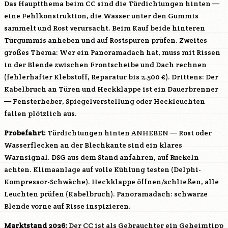
Das Hauptthema beim CC sind die Türdichtungen hinten —
eine Fehlkonstruktion, die Wasser unter den Gummis
sammelt und Rost verursacht. Beim Kauf beide hinteren
Türgummis anheben und auf Rostspuren prüfen. Zweites
großes Thema: Wer ein Panoramadach hat, muss mit Rissen
in der Blende zwischen Frontscheibe und Dach rechnen
(fehlerhafter Klebstoff, Reparatur bis 2.500 €). Drittens: Der
Kabelbruch an Türen und Heckklappe ist ein Dauerbrenner
— Fensterheber, Spiegelverstellung oder Heckleuchten
fallen plötzlich aus.
Probefahrt:
Türdichtungen hinten ANHEBEN — Rost oder
Wasserflecken an der Blechkante sind ein klares
Warnsignal. DSG aus dem Stand anfahren, auf Ruckeln
achten. Klimaanlage auf volle Kühlung testen (Delphi-
Kompressor-Schwäche). Heckklappe öffnen/schließen, alle
Leuchten prüfen (Kabelbruch). Panoramadach: schwarze
Blende vorne auf Risse inspizieren.
Marktstand 2026:
Der CC ist als Gebrauchter ein Geheimtipp