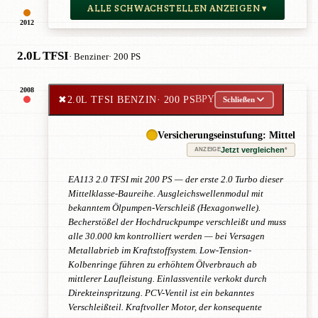
ALLE SCHWACHSTELLEN ANZEIGEN ▾
2012
2.0L TFSI
· Benziner
· 200 PS
2008
✖
2.0L TFSI BENZIN
· 200 PS
BPY
Schließen
Versicherungseinstufung: Mittel
Jetzt vergleichen
*
ANZEIGE
EA113 2.0 TFSI mit 200 PS — der erste 2.0 Turbo dieser
Mittelklasse-Baureihe. Ausgleichswellenmodul mit
bekanntem Ölpumpen-Verschleiß (Hexagonwelle).
Becherstößel der Hochdruckpumpe verschleißt und muss
alle 30.000 km kontrolliert werden — bei Versagen
Metallabrieb im Kraftstoffsystem. Low-Tension-
Kolbenringe führen zu erhöhtem Ölverbrauch ab
mittlerer Laufleistung. Einlassventile verkokt durch
Direkteinspritzung. PCV-Ventil ist ein bekanntes
Verschleißteil. Kraftvoller Motor, der konsequente