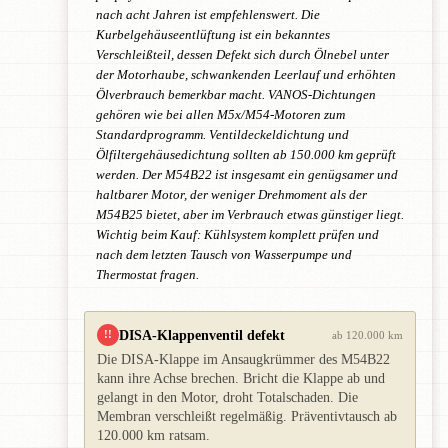
nach acht Jahren ist empfehlenswert. Die
Kurbelgehäuseentlüftung ist ein bekanntes
Verschleißteil, dessen Defekt sich durch Ölnebel unter
der Motorhaube, schwankenden Leerlauf und erhöhten
Ölverbrauch bemerkbar macht. VANOS-Dichtungen
gehören wie bei allen M5x/M54-Motoren zum
Standardprogramm. Ventildeckeldichtung und
Ölfiltergehäusedichtung sollten ab 150.000 km geprüft
werden. Der M54B22 ist insgesamt ein genügsamer und
haltbarer Motor, der weniger Drehmoment als der
M54B25 bietet, aber im Verbrauch etwas günstiger liegt.
Wichtig beim Kauf: Kühlsystem komplett prüfen und
nach dem letzten Tausch von Wasserpumpe und
Thermostat fragen.
DISA-Klappenventil defekt
!!
ab 120.000 km
Die DISA-Klappe im Ansaugkrümmer des M54B22
kann ihre Achse brechen. Bricht die Klappe ab und
gelangt in den Motor, droht Totalschaden. Die
Membran verschleißt regelmäßig. Präventivtausch ab
120.000 km ratsam.