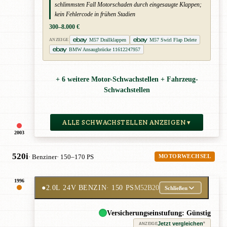
schlimmsten Fall Motorschaden durch eingesaugte Klappen;
kein Fehlercode in frühen Stadien
300–8.000 €
M57 Drallklappen
M57 Swirl Flap Delete
ANZEIGE
BMW Ansaugbrücke 11612247957
+ 6 weitere Motor-Schwachstellen + Fahrzeug-
Schwachstellen
ALLE SCHWACHSTELLEN ANZEIGEN ▾
2003
520i
· Benziner
· 150–170 PS
MOTORWECHSEL
1996
●
2.0L 24V BENZIN
· 150 PS
M52B20
Schließen
Versicherungseinstufung: Günstig
Jetzt vergleichen
*
ANZEIGE