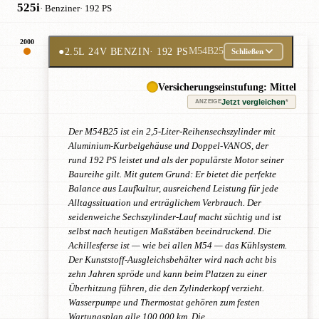
525i
· Benziner
· 192 PS
2000
●
2.5L 24V BENZIN
· 192 PS
M54B25
Schließen
Versicherungseinstufung: Mittel
Jetzt vergleichen
*
ANZEIGE
Der M54B25 ist ein 2,5-Liter-Reihensechszylinder mit
Aluminium-Kurbelgehäuse und Doppel-VANOS, der
rund 192 PS leistet und als der populärste Motor seiner
Baureihe gilt. Mit gutem Grund: Er bietet die perfekte
Balance aus Laufkultur, ausreichend Leistung für jede
Alltagssituation und erträglichem Verbrauch. Der
seidenweiche Sechszylinder-Lauf macht süchtig und ist
selbst nach heutigen Maßstäben beeindruckend. Die
Achillesferse ist — wie bei allen M54 — das Kühlsystem.
Der Kunststoff-Ausgleichsbehälter wird nach acht bis
zehn Jahren spröde und kann beim Platzen zu einer
Überhitzung führen, die den Zylinderkopf verzieht.
Wasserpumpe und Thermostat gehören zum festen
Wartungsplan alle 100.000 km. Die