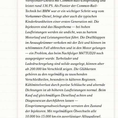
Vierzylinder-Diesels mit Common-Rail-Einspritzung und
leistet rund 136 PS. Als Pionier der Common-Rail-
Technik bei BMW war er ein wichtiger Schritt weg vom
Vorkammer-Diesel, bringt aber auch die typischen
Kinderkrankheiten einer ersten Generation mit. Die
Injektoren sind das Hauptthema — bei hohen
Laufleistungen werden sie undicht, was zu hartem
Motorlauf und Leistungsverlust führt. Die Drallklappen
im Ansaugkrümmer verkoken mit der Zeit und können im
schlimmsten Fall abbrechen und in den Motor gelangen
— ein Problem, das beim Nachfolger M47TUD20 noch
ausgeprägter wurde. Turbolader und
Ladedruckregelung sind solide ausgelegt, können aber
ab 200.000 km Verschleiß zeigen. Die Glühkerzen
gehören zu den regelmäßig zu tauschenden
Verschleißteilen, besonders in kälteren Regionen.
Kühlmittelverlust durch poröse Schläuche und alternde
Dichtungen ist ab höheren Laufleistungen normal. Beim
Kauf auf gleichmäßigen Diesellauf achten und
Diagnosescan durchführen lassen —
Einspritzmengenabweichungen verraten den Zustand
der Injektoren. Mit regelmäßigen Ölwechseln alle
10.000 bis 15.000 km ein zuverlässiger Alltagsdiesel.