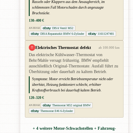
Rasseln oder Klappern aus dem Ansaugbereich, im
schlimmsten Fall Motorschaden durch angesaugte
Bruchstücke.
130–400 €
DISA Ventil M52
ANZEIGE
DISA Reparaturkit BMW 6-Zylinder
11611247481
Elektrisches Thermostat defekt
!!
ab 100.000 km
Das elektrische Kühlwasser-Thermostat von
Behr/Mahle versagt frühzeitig. BMW empfiehlt
ausschließlich Original-Thermostate. Ausfall führt zu
Überhitzung oder dauerhaft zu kaltem Betrieb.
Symptome:
Motor erreicht Betriebstemperatur nicht oder
überhitzt, Heizung funktioniert schlecht, erhöhter
Kraftstoffverbrauch bei dauerhaft kaltem Betrieb.
120–320 €
Thermostat M52 original BMW
ANZEIGE
Thermostat E46 6-Zylinder
+ 4 weitere Motor-Schwachstellen + Fahrzeug-