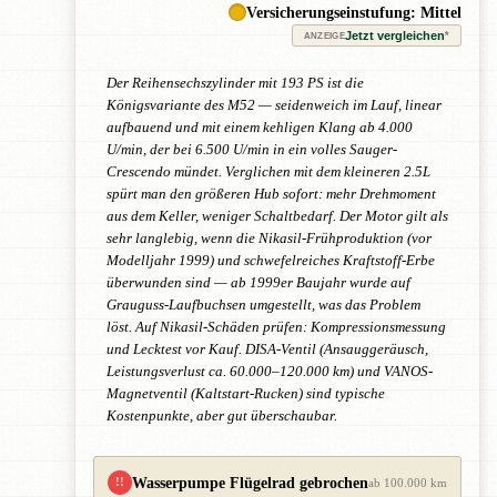
Versicherungseinstufung: Mittel
Jetzt vergleichen
*
ANZEIGE
Der Reihensechszylinder mit 193 PS ist die
Königsvariante des M52 — seidenweich im Lauf, linear
aufbauend und mit einem kehligen Klang ab 4.000
U/min, der bei 6.500 U/min in ein volles Sauger-
Crescendo mündet. Verglichen mit dem kleineren 2.5L
spürt man den größeren Hub sofort: mehr Drehmoment
aus dem Keller, weniger Schaltbedarf. Der Motor gilt als
sehr langlebig, wenn die Nikasil-Frühproduktion (vor
Modelljahr 1999) und schwefelreiches Kraftstoff-Erbe
überwunden sind — ab 1999er Baujahr wurde auf
Grauguss-Laufbuchsen umgestellt, was das Problem
löst. Auf Nikasil-Schäden prüfen: Kompressionsmessung
und Lecktest vor Kauf. DISA-Ventil (Ansauggeräusch,
Leistungsverlust ca. 60.000–120.000 km) und VANOS-
Magnetventil (Kaltstart-Rucken) sind typische
Kostenpunkte, aber gut überschaubar.
Wasserpumpe Flügelrad gebrochen
!!
ab 100.000 km