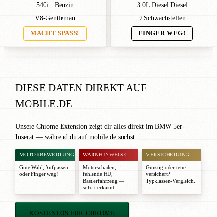
540i · Benzin
3.0L Diesel Diesel
V8-Gentleman
9 Schwachstellen
MACHT SPASS!
FINGER WEG!
DIESE DATEN DIREKT AUF
MOBILE.DE
Unsere Chrome Extension zeigt dir alles direkt im BMW 5er-
Inserat — während du auf mobile.de suchst:
MOTORBEWERTUNG
WARNHINWEISE
VERSICHERUNG
Gute Wahl
,
Aufpassen
Motorschaden,
Günstig oder teuer
oder
Finger weg!
fehlende HU,
versichert?
Bastlerfahrzeug —
Typklassen-Vergleich.
sofort erkannt.
KOSTENLOS FÜR CHROME