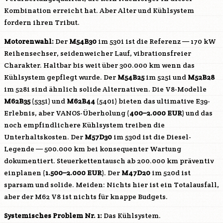
Kombination erreicht hat. Aber Alter und Kühlsystem
fordern ihren Tribut.
Motorenwahl:
Der
M54B30
im 530i ist die Referenz — 170 kW
Reihensechser, seidenweicher Lauf, vibrationsfreier
Charakter. Haltbar bis weit über 300.000 km wenn das
Kühlsystem gepflegt wurde. Der
M54B25
im 525i und
M52B28
im 528i sind ähnlich solide Alternativen. Die V8-Modelle
M62B35
(535i) und
M62B44
(540i) bieten das ultimative E39-
Erlebnis, aber VANOS-Überholung (
400–2.000 EUR
) und das
noch empfindlichere Kühlsystem treiben die
Unterhaltskosten. Der
M57D30
im 530d ist die Diesel-
Legende — 500.000 km bei konsequenter Wartung
dokumentiert. Steuerkettentausch ab 200.000 km präventiv
einplanen (
1.500–2.000 EUR
). Der
M47D20
im 520d ist
sparsam und solide. Meiden: Nichts hier ist ein Totalausfall,
aber der
M62
V8 ist nichts für knappe Budgets.
Systemisches Problem Nr. 1:
Das Kühlsystem.