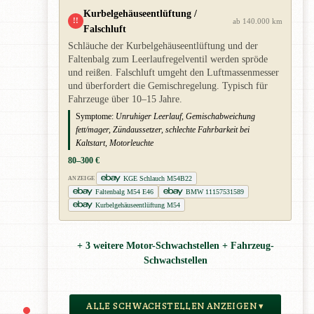
Kurbelgehäuseentlüftung /
!!
ab 140.000 km
Falschluft
Schläuche der Kurbelgehäuseentlüftung und der
Faltenbalg zum Leerlaufregelventil werden spröde
und reißen. Falschluft umgeht den Luftmassenmesser
und überfordert die Gemischregelung. Typisch für
Fahrzeuge über 10–15 Jahre.
Symptome:
Unruhiger Leerlauf, Gemischabweichung
fett/mager, Zündaussetzer, schlechte Fahrbarkeit bei
Kaltstart, Motorleuchte
80–300 €
KGE Schlauch M54B22
ANZEIGE
Faltenbalg M54 E46
BMW 11157531589
Kurbelgehäuseentlüftung M54
+ 3 weitere Motor-Schwachstellen + Fahrzeug-
Schwachstellen
ALLE SCHWACHSTELLEN ANZEIGEN ▾