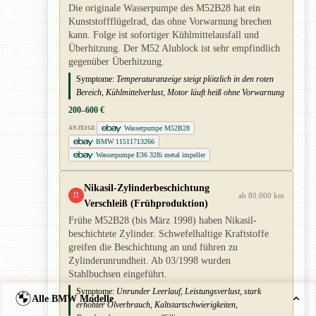
Die originale Wasserpumpe des M52B28 hat ein
Kunststoffflügelrad, das ohne Vorwarnung brechen
kann. Folge ist sofortiger Kühlmittelausfall und
Überhitzung. Der M52 Alublock ist sehr empfindlich
gegenüber Überhitzung.
Symptome:
Temperaturanzeige steigt plötzlich in den roten
Bereich, Kühlmittelverlust, Motor läuft heiß ohne Vorwarnung
200–600 €
Wasserpumpe M52B28
ANZEIGE
BMW 11511713266
Wasserpumpe E36 328i metal impeller
Nikasil-Zylinderbeschichtung
!!
ab 80.000 km
Verschleiß (Frühproduktion)
Frühe M52B28 (bis März 1998) haben Nikasil-
beschichtete Zylinder. Schwefelhaltige Kraftstoffe
greifen die Beschichtung an und führen zu
Zylinderunrundheit. Ab 03/1998 wurden
Stahlbuchsen eingeführt.
Symptome:
Unrunder Leerlauf, Leistungsverlust, stark
Alle BMW Modelle
erhöhter Ölverbrauch, Kaltstartschwierigkeiten,