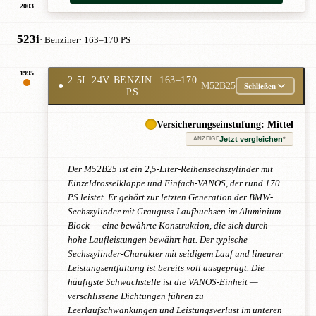
2003
523i
· Benziner
· 163–170 PS
1995
2.5L 24V BENZIN
· 163–170
●
M52B25
Schließen
PS
Versicherungseinstufung: Mittel
Jetzt vergleichen
*
ANZEIGE
Der M52B25 ist ein 2,5-Liter-Reihensechszylinder mit
Einzeldrosselklappe und Einfach-VANOS, der rund 170
PS leistet. Er gehört zur letzten Generation der BMW-
Sechszylinder mit Grauguss-Laufbuchsen im Aluminium-
Block — eine bewährte Konstruktion, die sich durch
hohe Laufleistungen bewährt hat. Der typische
Sechszylinder-Charakter mit seidigem Lauf und linearer
Leistungsentfaltung ist bereits voll ausgeprägt. Die
häufigste Schwachstelle ist die VANOS-Einheit —
verschlissene Dichtungen führen zu
Leerlaufschwankungen und Leistungsverlust im unteren