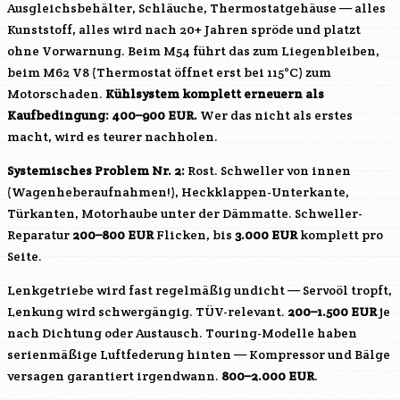
Ausgleichsbehälter, Schläuche, Thermostatgehäuse — alles
Kunststoff, alles wird nach 20+ Jahren spröde und platzt
ohne Vorwarnung. Beim
M54
führt das zum Liegenbleiben,
beim
M62
V8 (Thermostat öffnet erst bei 115°C) zum
Motorschaden.
Kühlsystem komplett erneuern als
Kaufbedingung: 400–900 EUR.
Wer das nicht als erstes
macht, wird es teurer nachholen.
Systemisches Problem Nr. 2:
Rost. Schweller von innen
(Wagenheberaufnahmen!), Heckklappen-Unterkante,
Türkanten, Motorhaube unter der Dämmatte. Schweller-
Reparatur
200–800 EUR
Flicken, bis
3.000 EUR
komplett pro
Seite.
Lenkgetriebe wird fast regelmäßig undicht — Servoöl tropft,
Lenkung wird schwergängig. TÜV-relevant.
200–1.500 EUR
je
nach Dichtung oder Austausch. Touring-Modelle haben
serienmäßige Luftfederung hinten — Kompressor und Bälge
versagen garantiert irgendwann.
800–2.000 EUR
.