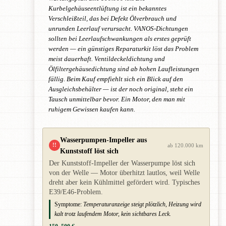
Kurbelgehäuseentlüftung ist ein bekanntes
Verschleißteil, das bei Defekt Ölverbrauch und
unrunden Leerlauf verursacht. VANOS-Dichtungen
sollten bei Leerlaufschwankungen als erstes geprüft
werden — ein günstiges Reparaturkit löst das Problem
meist dauerhaft. Ventildeckeldichtung und
Ölfiltergehäusedichtung sind ab hohen Laufleistungen
fällig. Beim Kauf empfiehlt sich ein Blick auf den
Ausgleichsbehälter — ist der noch original, steht ein
Tausch unmittelbar bevor. Ein Motor, den man mit
ruhigem Gewissen kaufen kann.
Wasserpumpen-Impeller aus
!!
ab 120.000 km
Kunststoff löst sich
Der Kunststoff-Impeller der Wasserpumpe löst sich
von der Welle — Motor überhitzt lautlos, weil Welle
dreht aber kein Kühlmittel gefördert wird. Typisches
E39/E46-Problem.
Symptome:
Temperaturanzeige steigt plötzlich, Heizung wird
kalt trotz laufendem Motor, kein sichtbares Leck.