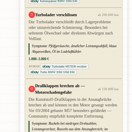
Kettenspanner BMW 330d E46
Turbolader verschlissen
!!
ab 200.000 km
Der Turbolader verschleißt durch Lagerprobleme
oder unzureichende Schmierung. Besonders bei
seltenem Ölwechsel oder direktem Abwürgen nach
Volllast.
Symptome:
Pfeifgeräusche, deutlicher Leistungsabfall, blaue
Abgaswolken, Öl im Ladeluftkühler.
1.000–3.000 €
Turbolader M57D30 revidiert
ANZEIGE
Turbo BMW 330d 530d E60
Drallklappen brechen ab —
!!
ab 150.000 km
Motorschadengefahr
Die Kunststoff-Drallklappen in der Ansaugbrücke
brechen ab und können in den Motor gesaugt werden.
Vor 03/2004 gebaute M57 besonders gefährdet —
Community empfiehlt komplette Entfernung.
Symptome:
Ruckeln bei niedrigen Drehzahlen;
Leistungsverlust; Rasseln aus dem Ansaugbereich; im