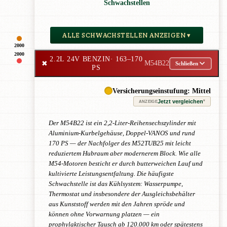
Schwachstellen
ALLE SCHWACHSTELLEN ANZEIGEN ▾
2000
2000
2.2L 24V BENZIN
· 163–170
✖
M54B22
Schließen
PS
Versicherungseinstufung: Mittel
Jetzt vergleichen
*
ANZEIGE
Der M54B22 ist ein 2,2-Liter-Reihensechszylinder mit
Aluminium-Kurbelgehäuse, Doppel-VANOS und rund
170 PS — der Nachfolger des M52TUB25 mit leicht
reduziertem Hubraum aber modernerem Block. Wie alle
M54-Motoren besticht er durch butterweichen Lauf und
kultivierte Leistungsentfaltung. Die häufigste
Schwachstelle ist das Kühlsystem: Wasserpumpe,
Thermostat und insbesondere der Ausgleichsbehälter
aus Kunststoff werden mit den Jahren spröde und
können ohne Vorwarnung platzen — ein
prophylaktischer Tausch ab 120.000 km oder spätestens