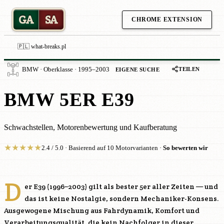
GA
SA
CHROME EXTENSION
🇵🇱 what-breaks.pl
TEILEN
BMW · Oberklasse · 1995–2003
EIGENE SUCHE
BMW 5ER E39
Schwachstellen, Motorenbewertung und Kaufberatung
★
★
★
★
★
2.4 / 5.0 · Basierend auf 10 Motorvarianten ·
So bewerten wir
D
er E39 (1996–2003) gilt als bester 5er aller Zeiten — und
das ist keine Nostalgie, sondern Mechaniker-Konsens.
Ausgewogene Mischung aus Fahrdynamik, Komfort und
Verarbeitungsqualität, die kein Nachfolger in dieser