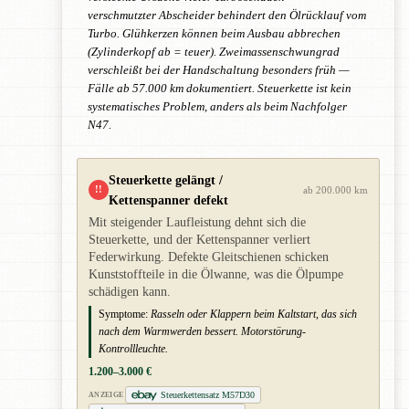
verschmutzter Abscheider behindert den Ölrücklauf vom
Turbo. Glühkerzen können beim Ausbau abbrechen
(Zylinderkopf ab = teuer). Zweimassenschwungrad
verschleißt bei der Handschaltung besonders früh —
Fälle ab 57.000 km dokumentiert. Steuerkette ist kein
systematisches Problem, anders als beim Nachfolger
N47.
Steuerkette gelängt /
!!
ab 200.000 km
Kettenspanner defekt
Mit steigender Laufleistung dehnt sich die
Steuerkette, und der Kettenspanner verliert
Federwirkung. Defekte Gleitschienen schicken
Kunststoffteile in die Ölwanne, was die Ölpumpe
schädigen kann.
Symptome:
Rasseln oder Klappern beim Kaltstart, das sich
nach dem Warmwerden bessert. Motorstörung-
Kontrollleuchte.
1.200–3.000 €
Steuerkettensatz M57D30
ANZEIGE