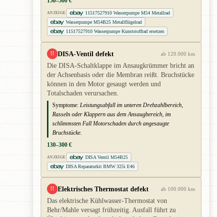
150–500 €
11517527910 Wasserpumpe M54 Metallrad
ANZEIGE
Wasserpumpe M54B25 Metallflügelrad
11517527910 Wasserpumpe Kunststoffrad ersetzen
DISA-Ventil defekt
!!
ab 120.000 km
Die DISA-Schaltklappe im Ansaugkrümmer bricht an
der Achsenbasis oder die Membran reißt. Bruchstücke
können in den Motor gesaugt werden und
Totalschaden verursachen.
Symptome:
Leistungsabfall im unteren Drehzahlbereich,
Rasseln oder Klappern aus dem Ansaugbereich, im
schlimmsten Fall Motorschaden durch angesaugte
Bruchstücke.
130–300 €
DISA Ventil M54B25
ANZEIGE
DISA Reparaturkit BMW 325i E46
Elektrisches Thermostat defekt
!!
ab 100.000 km
Das elektrische Kühlwasser-Thermostat von
Behr/Mahle versagt frühzeitig. Ausfall führt zu