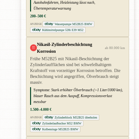
Autobahnfahrten, Heizleistung lässt nach,
Übertemperaturwarnung
200–500 €
Wasserpumpe M52B25 BMW
ANZEIGE
Kühlmittelpumpe 528i E39 M52
Nikasil-Zylinderbeschichtung
!!
ab 80.000 km
Korrosion
Frühe M52B25 mit Nikasil-Beschichtung der
Zylinderlaufflächen sind bei schwefelhaltigem
Kraftstoff von vorzeitiger Korrosion betroffen. Die
Beschichtung wird angegriffen, Ölverbrauch steigt
massiv.
Symptome:
Stark erhöhter Ölverbrauch (>1 Liter/1000 km),
blauer Rauch aus dem Auspuff, Kompressionsverlust
messbar
1.500–4.000 €
Zylinderblock M52B25 überholen
ANZEIGE
Zylinderlaufbuchse M52 BMW
Kolbenringe M52B25 BMW