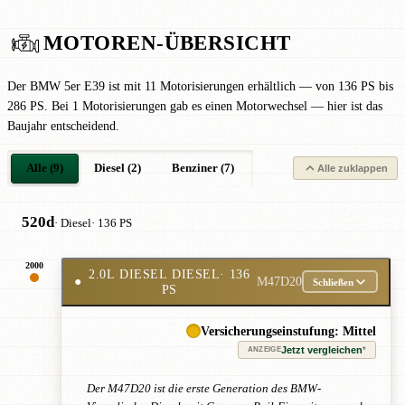
MOTOREN-ÜBERSICHT
Der BMW 5er E39 ist mit 11 Motorisierungen erhältlich — von 136 PS bis
286 PS. Bei 1 Motorisierungen gab es einen Motorwechsel — hier ist das
Baujahr entscheidend.
Alle (9)
Diesel (2)
Benziner (7)
Alle zuklappen
520d
· Diesel
· 136 PS
2000
2.0L DIESEL DIESEL
· 136
●
M47D20
Schließen
PS
Versicherungseinstufung: Mittel
Jetzt vergleichen
*
ANZEIGE
Der M47D20 ist die erste Generation des BMW-