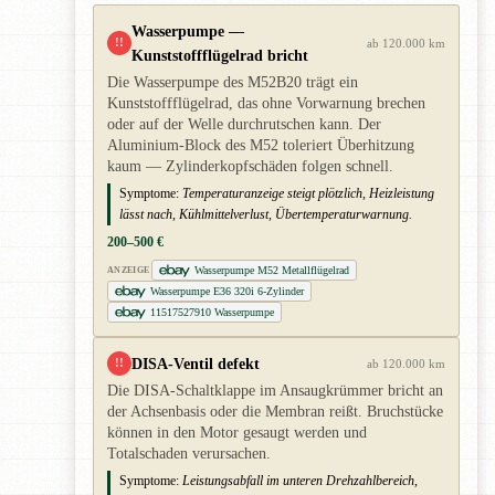
Wasserpumpe —
!!
ab 120.000 km
Kunststoffflügelrad bricht
Die Wasserpumpe des M52B20 trägt ein
Kunststoffflügelrad, das ohne Vorwarnung brechen
oder auf der Welle durchrutschen kann. Der
Aluminium-Block des M52 toleriert Überhitzung
kaum — Zylinderkopfschäden folgen schnell.
Symptome:
Temperaturanzeige steigt plötzlich, Heizleistung
lässt nach, Kühlmittelverlust, Übertemperaturwarnung.
200–500 €
Wasserpumpe M52 Metallflügelrad
ANZEIGE
Wasserpumpe E36 320i 6-Zylinder
11517527910 Wasserpumpe
DISA-Ventil defekt
!!
ab 120.000 km
Die DISA-Schaltklappe im Ansaugkrümmer bricht an
der Achsenbasis oder die Membran reißt. Bruchstücke
können in den Motor gesaugt werden und
Totalschaden verursachen.
Symptome:
Leistungsabfall im unteren Drehzahlbereich,