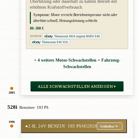
Überhitzung oder dauerhaft zu kaltem Betrieb mit
erhöhtem Kraftstoffverbrauch.
Symptome:
Motor erreicht Betriebstemperatur nicht oder
überhitzt schnell, Heizungsleistung schlecht.
80–300 €
Thermostat M54 original BMW E46
ANZEIGE
Thermostat E46 325i
+ 4 weitere Motor-Schwachstellen + Fahrzeug-
Schwachstellen
ALLE SCHWACHSTELLEN ANZEIGEN ▾
2003
528i
· Benziner
· 193 PS
1996
●
2.8L 24V BENZIN
· 193 PS
M52B28
Schließen