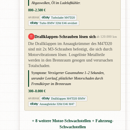
Abgaswolken, Öl im Ladeluftkühler.
800–2.500 €
Turbolader M47D20
ANZEIGE
Turbo BMW 320d E46 revidiert
Drallklappen-Schrauben lösen sich
!!
ab 120.000 km
Die Drallklappen im Ansaugkrümmer des M47D20
sind mit 2x M3-Schrauben befestigt, die sich durch
Motorvibrationen lösen. Losgelöste Metallteile
werden in den Brennraum gesogen und verursachen
Totalschaden.
Symptome:
Verzögerter Gasannahme 1–2 Sekunden,
unrunder Leerlauf, plötzlicher Motorschaden durch
Fremdkörper im Brennraum
300–8.000 €
Drallklappen M47D20 BMW
ANZEIGE
Ansaugbrücke 320d E46 M47
+ 8 weitere Motor-Schwachstellen + Fahrzeug-
Schwachstellen