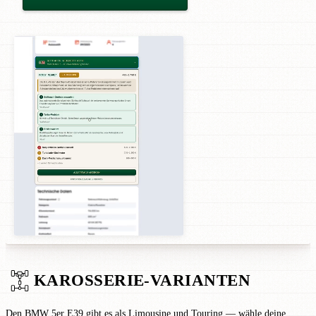
KAROSSERIE-VARIANTEN
Den BMW 5er E39 gibt es als Limousine und Touring — wähle deine