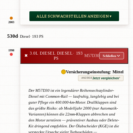
ALLE SCHWACHSTELLEN ANZEIGEN ▾
2003
530d
· Diesel
· 193 PS
1998
3.0L DIESEL DIESEL
· 193
✖
M57D30
Schließen
PS
Versicherungseinstufung: Mittel
Jetzt vergleichen
*
ANZEIGE
Der M57D30 ist ein legendärer Reihensechszylinder-
Diesel mit Common-Rail — laufruhig, langlebig und bei
guter Pflege ein 400.000-km-Motor. Drallklappen sind
das größte Risiko: ab Modelljahr 2000 (nur Automatik-
Varianten) können die 22mm-Klappen abbrechen und
den Motor zerstören — präventiver Ausbau oder Delete-
Kit dringend empfohlen. Der Ölabscheider (KGE) ist die
versteckte Ursache vieler Turboschäden —