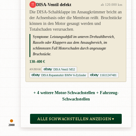
DISA-Ventil defekt
!!
ab 120.000 km
Die DISA-Schaltklappe im Ansaugkrümmer bricht an
der Achsenbasis oder die Membran reißt. Bruchstücke
können in den Motor gesaugt werden und
Totalschaden verursachen.
Symptome:
Leistungsabfall im unteren Drehzahlbereich,
Rasseln oder Klappern aus dem Ansaugbereich, im
schlimmsten Fall Motorschaden durch angesaugte
Bruchstücke.
130–400 €
DISA Ventil M52
ANZEIGE
DISA Reparaturkit BMW 6-Zylinder
11611247481
+ 4 weitere Motor-Schwachstellen + Fahrzeug-
Schwachstellen
ALLE SCHWACHSTELLEN ANZEIGEN ▾
2000