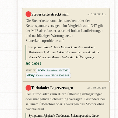
Steuerkette streckt sich
!!
ab 180.000 km
Die Steuerkette kann sich strecken oder der
Kettenspanner versagen. Im Vergleich zum N47 gilt
der M47 als robuster, aber bei hohen Laufleistungen
und nachlässiger Wartung treten
Steuerkettenprobleme auf.
Symptome:
Rasseln beim Kaltstart aus dem vorderen
Motorbereich, das nach dem Warmwerden nachlässt. Bei
starker Streckung Motorschaden durch Überspringe.
800–2.000 €
Steuerkette M47D20
ANZEIGE
Kettenspanner BMW 320d E46
Turbolader Lagerversagen
!!
ab 150.000 km
Der Turbolader kann durch Ölleitungsablagerungen
oder mangelnde Schmierung versagen. Besonders bei
seltenem Ölwechsel oder Abwürgen des Motors ohne
Nachlaufzeit.
Symptome:
Pfeifende Geräusche, Leistungsabfall, blaue