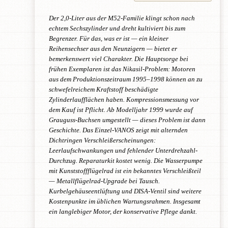
Der 2,0-Liter aus der M52-Familie klingt schon nach
echtem Sechszylinder und dreht kultiviert bis zum
Begrenzer. Für das, was er ist — ein kleiner
Reihensechser aus den Neunzigern — bietet er
bemerkenswert viel Charakter. Die Hauptsorge bei
frühen Exemplaren ist das Nikasil-Problem: Motoren
aus dem Produktionszeitraum 1995–1998 können an zu
schwefelreichem Kraftstoff beschädigte
Zylinderlaufflächen haben. Kompressionsmessung vor
dem Kauf ist Pflicht. Ab Modelljahr 1999 wurde auf
Grauguss-Buchsen umgestellt — dieses Problem ist dann
Geschichte. Das Einzel-VANOS zeigt mit alternden
Dichtringen Verschleißerscheinungen:
Leerlaufschwankungen und fehlender Unterdrehzahl-
Durchzug. Reparaturkit kostet wenig. Die Wasserpumpe
mit Kunststoffflügelrad ist ein bekanntes Verschleißteil
— Metallflügelrad-Upgrade bei Tausch.
Kurbelgehäuseentlüftung und DISA-Ventil sind weitere
Kostenpunkte im üblichen Wartungsrahmen. Insgesamt
ein langlebiger Motor, der konservative Pflege dankt.