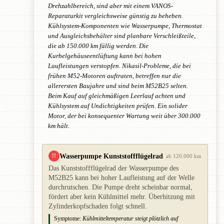
Drehzahlbereich, sind aber mit einem VANOS-
Reparaturkit vergleichsweise günstig zu beheben.
Kühlsystem-Komponenten wie Wasserpumpe, Thermostat
und Ausgleichsbehälter sind planbare Verschleißteile,
die ab 150.000 km fällig werden. Die
Kurbelgehäuseentlüftung kann bei hohen
Laufleistungen verstopfen. Nikasil-Probleme, die bei
frühen M52-Motoren auftraten, betreffen nur die
allerersten Baujahre und sind beim M52B25 selten.
Beim Kauf auf gleichmäßigen Leerlauf achten und
Kühlsystem auf Undichtigkeiten prüfen. Ein solider
Motor, der bei konsequenter Wartung weit über 300.000
km hält.
Wasserpumpe Kunststoffflügelrad
!!
ab 120.000 km
Das Kunststoffflügelrad der Wasserpumpe des
M52B25 kann bei hoher Laufleistung auf der Welle
durchrutschen. Die Pumpe dreht scheinbar normal,
fördert aber kein Kühlmittel mehr. Überhitzung mit
Zylinderkopfschaden folgt schnell.
Symptome:
Kühlmitteltemperatur steigt plötzlich auf