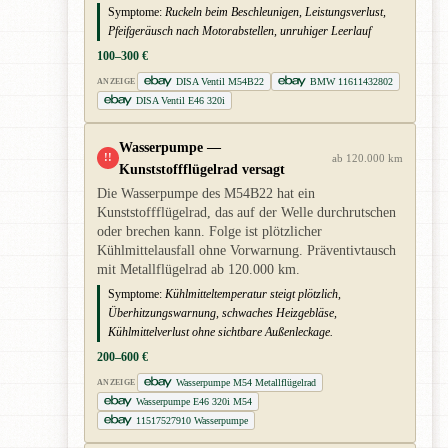
Symptome:
Ruckeln beim Beschleunigen, Leistungsverlust,
Pfeifgeräusch nach Motorabstellen, unruhiger Leerlauf
100–300 €
DISA Ventil M54B22
BMW 11611432802
ANZEIGE
DISA Ventil E46 320i
Wasserpumpe —
!!
ab 120.000 km
Kunststoffflügelrad versagt
Die Wasserpumpe des M54B22 hat ein
Kunststoffflügelrad, das auf der Welle durchrutschen
oder brechen kann. Folge ist plötzlicher
Kühlmittelausfall ohne Vorwarnung. Präventivtausch
mit Metallflügelrad ab 120.000 km.
Symptome:
Kühlmitteltemperatur steigt plötzlich,
Überhitzungswarnung, schwaches Heizgebläse,
Kühlmittelverlust ohne sichtbare Außenleckage.
200–600 €
Wasserpumpe M54 Metallflügelrad
ANZEIGE
Wasserpumpe E46 320i M54
11517527910 Wasserpumpe