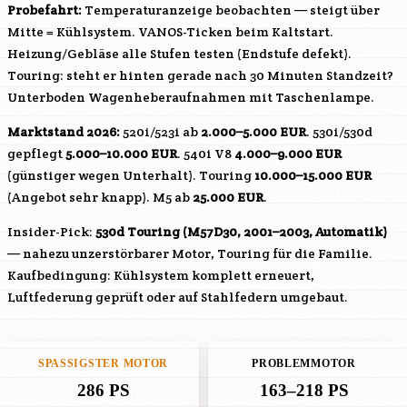
Probefahrt:
Temperaturanzeige beobachten — steigt über
Mitte = Kühlsystem. VANOS-Ticken beim Kaltstart.
Heizung/Gebläse alle Stufen testen (Endstufe defekt).
Touring: steht er hinten gerade nach 30 Minuten Standzeit?
Unterboden Wagenheberaufnahmen mit Taschenlampe.
Marktstand 2026:
520i/523i ab
2.000–5.000 EUR
. 530i/530d
gepflegt
5.000–10.000 EUR
. 540i V8
4.000–9.000 EUR
(günstiger wegen Unterhalt). Touring
10.000–15.000 EUR
(Angebot sehr knapp). M5 ab
25.000 EUR
.
Insider-Pick:
530d Touring (
M57D30
, 2001–2003, Automatik)
— nahezu unzerstörbarer Motor, Touring für die Familie.
Kaufbedingung: Kühlsystem komplett erneuert,
Luftfederung geprüft oder auf Stahlfedern umgebaut.
SPASSIGSTER MOTOR
PROBLEMMOTOR
286 PS
163–218 PS