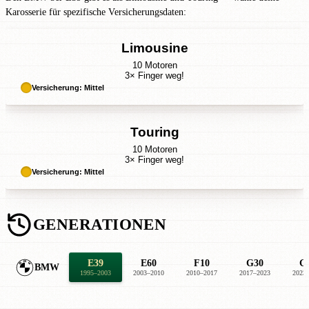
Karosserie für spezifische Versicherungsdaten:
Limousine
10 Motoren
3× Finger weg!
Versicherung: Mittel
Touring
10 Motoren
3× Finger weg!
Versicherung: Mittel
GENERATIONEN
E39
E60
F10
G30
G
BMW
1995–2003
2003–2010
2010–2017
2017–2023
2023