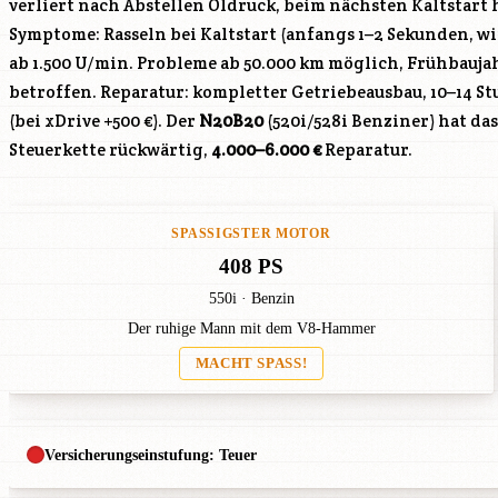
verliert nach Abstellen Öldruck, beim nächsten Kaltstart 
Symptome: Rasseln bei Kaltstart (anfangs 1–2 Sekunden, wi
ab 1.500 U/min. Probleme ab 50.000 km möglich, Frühbaujah
betroffen. Reparatur: kompletter Getriebeausbau, 10–14 S
(bei xDrive +500 €). Der
N20B20
(520i/528i Benziner) hat da
Steuerkette rückwärtig,
4.000–6.000 €
Reparatur.
SPASSIGSTER MOTOR
408 PS
550i · Benzin
Der ruhige Mann mit dem V8-Hammer
MACHT SPASS!
Versicherungseinstufung: Teuer