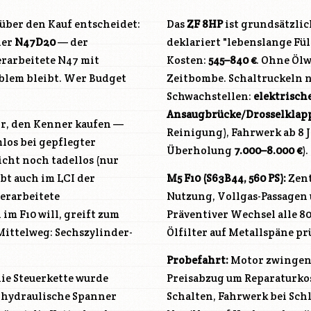
s über den Kauf entscheidet:
Das
ZF 8HP
ist grundsätzli
der
N47D20
— der
deklariert "lebenslange Fül
erarbeitete
N47
mit
Kosten:
545–840 €
. Ohne Ölw
blem bleibt. Wer Budget
Zeitbombe. Schaltruckeln n
Schwachstellen:
elektrisc
Ansaugbrücke/Drosselklap
or, den Kenner kaufen —
Reinigung), Fahrwerk ab 8 
los bei gepflegter
Überholung
7.000–8.000 €
).
icht noch tadellos (nur
bt auch im LCI der
M5 F10 (S63B44, 560 PS):
Zent
berarbeitete
Nutzung, Vollgas-Passagen 
im F10 will, greift zum
Präventiver Wechsel alle 8
Mittelweg: Sechszylinder-
Ölfilter auf Metallspäne pr
Probefahrt:
Motor zwingend
die Steuerkette wurde
Preisabzug um Reparaturko
er hydraulische Spanner
Schalten, Fahrwerk bei Sch