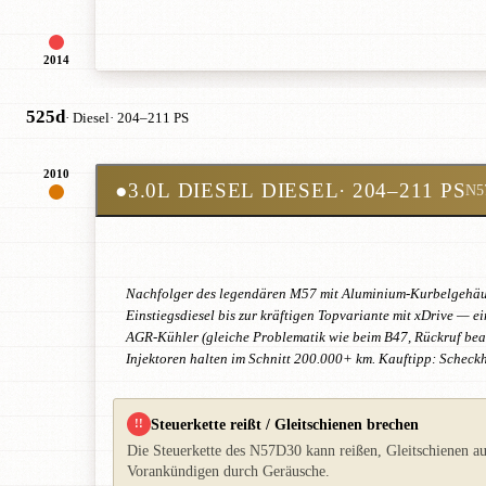
2014
525d
· Diesel
· 204–211 PS
2010
●
3.0L DIESEL DIESEL
· 204–211 PS
N5
Nachfolger des legendären M57 mit Aluminium-Kurbelgehäuse
Einstiegsdiesel bis zur kräftigen Topvariante mit xDrive 
AGR-Kühler (gleiche Problematik wie beim B47, Rückruf beach
Injektoren halten im Schnitt 200.000+ km. Kauftipp: Scheckh
Steuerkette reißt / Gleitschienen brechen
!!
Die Steuerkette des N57D30 kann reißen, Gleitschienen au
Vorankündigen durch Geräusche.