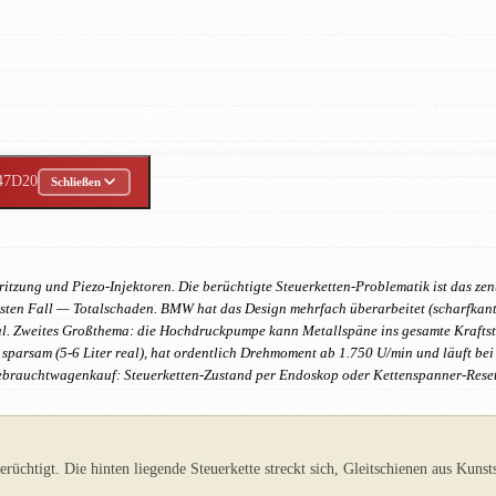
47D20
Schließen
itzung und Piezo-Injektoren. Die berüchtigte Steuerketten-Problematik ist das zent
sten Fall — Totalschaden. BMW hat das Design mehrfach überarbeitet (scharfkantig
nal. Zweites Großthema: die Hochdruckpumpe kann Metallspäne ins gesamte Kraftst
g sparsam (5-6 Liter real), hat ordentlich Drehmoment ab 1.750 U/min und läuft be
Gebrauchtwagenkauf: Steuerketten-Zustand per Endoskop oder Kettenspanner-Reset
üchtigt. Die hinten liegende Steuerkette streckt sich, Gleitschienen aus Kunst