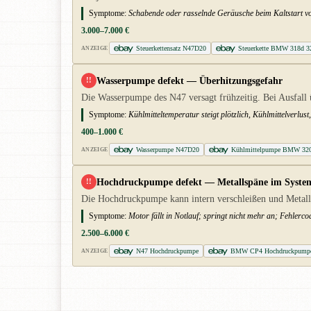
Symptome:
Schabende oder rasselnde Geräusche beim Kaltstart von 
3.000–7.000 €
Steuerkettensatz N47D20
Steuerkette BMW 318d 
ANZEIGE
Wasserpumpe defekt — Überhitzungsgefahr
!!
Die Wasserpumpe des N47 versagt frühzeitig. Bei Ausfall
Symptome:
Kühlmitteltemperatur steigt plötzlich, Kühlmittelverlu
400–1.000 €
Wasserpumpe N47D20
Kühlmittelpumpe BMW 32
ANZEIGE
Hochdruckpumpe defekt — Metallspäne im Syste
!!
Die Hochdruckpumpe kann intern verschleißen und Metallsp
Symptome:
Motor fällt in Notlauf; springt nicht mehr an; Fehlerc
2.500–6.000 €
N47 Hochdruckpumpe
BMW CP4 Hochdruckpump
ANZEIGE