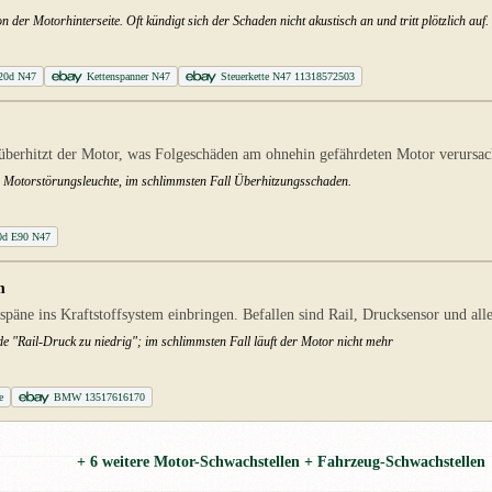
der Motorhinterseite. Oft kündigt sich der Schaden nicht akustisch an und tritt plötzlich auf.
320d N47
Kettenspanner N47
Steuerkette N47 11318572503
 überhitzt der Motor, was Folgeschäden am ohnehin gefährdeten Motor verursac
st, Motorstörungsleuchte, im schlimmsten Fall Überhitzungsschaden.
0d E90 N47
m
äne ins Kraftstoffsystem einbringen. Befallen sind Rail, Drucksensor und alle
ode "Rail-Druck zu niedrig"; im schlimmsten Fall läuft der Motor nicht mehr
e
BMW 13517616170
+ 6 weitere Motor-Schwachstellen + Fahrzeug-Schwachstellen