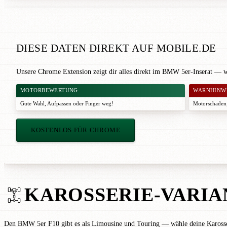
DIESE DATEN DIREKT AUF MOBILE.DE
Unsere Chrome Extension zeigt dir alles direkt im BMW 5er-Inserat — w
MOTORBEWERTUNG
WARNHINW
Gute Wahl
,
Aufpassen
oder
Finger weg!
Motorschaden,
KOSTENLOS FÜR CHROME
KAROSSERIE-VARIA
Den BMW 5er F10 gibt es als Limousine und Touring — wähle deine Karosseri