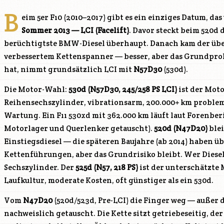
B
eim 5er F10 (2010–2017) gibt es ein einziges Datum, da
Sommer 2013 — LCI (Facelift)
. Davor steckt beim 520d 
berüchtigtste BMW-Diesel überhaupt. Danach kam der üb
verbessertem Kettenspanner — besser, aber das Grundpro
hat, nimmt grundsätzlich LCI mit
N57D30
(530d).
Die Motor-Wahl:
530d (
N57D30
, 245/258 PS LCI)
ist der Mot
Reihensechszylinder, vibrationsarm, 200.000+ km problem
Wartung. Ein F11 530xd mit 362.000 km läuft laut Forenber
Motorlager und Querlenker getauscht).
520d (
N47D20
)
blei
Einstiegsdiesel — die späteren Baujahre (ab 2014) haben ü
Kettenführungen, aber das Grundrisiko bleibt. Wer Diesel 
Sechszylinder. Der
525d (
N57
, 218 PS)
ist der unterschätzte 
Laufkultur, moderate Kosten, oft günstiger als ein 530d.
Vom
N47D20
(520d/523d, Pre-LCI) die Finger weg — außer 
nachweislich getauscht. Die Kette sitzt getriebeseitig, d