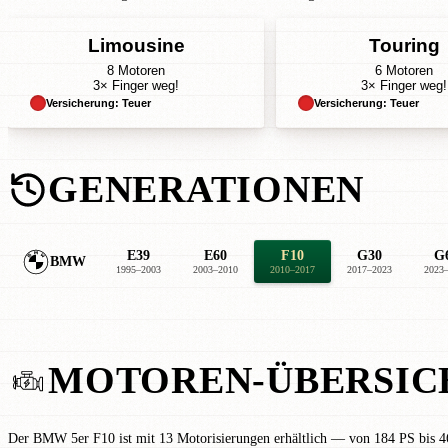
Limousine
Touring
8 Motoren
6 Motoren
3× Finger weg!
3× Finger weg!
Versicherung: Teuer
Versicherung: Teuer
GENERATIONEN
E39
E60
F10
G30
G
BMW
1995–2003
2003–2010
2010–2017
2017–2023
2023
MOTOREN-ÜBERSIC
Der BMW 5er F10 ist mit 13 Motorisierungen erhältlich — von 184 PS bis 46