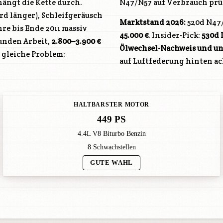
hängt die Kette durch.
N47
/
N57
auf Verbrauch prüf
rd länger), Schleifgeräusch
Marktstand 2026:
520d
N47
re bis Ende 2011 massiv
45.000 €
. Insider-Pick:
530d 
tunden Arbeit,
2.800–3.900 €
Ölwechsel-Nachweis und un
s gleiche Problem:
auf Luftfederung hinten ac
HALTBARSTER MOTOR
449 PS
4.4L V8 Biturbo Benzin
8 Schwachstellen
GUTE WAHL