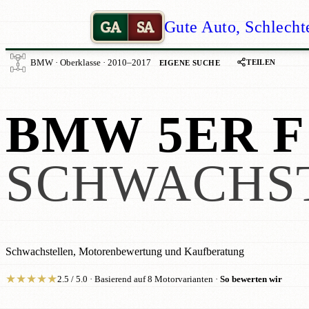
GA
SA
Gute Auto, Schlecht
TEILEN
BMW · Oberklasse · 2010–2017
EIGENE SUCHE
BMW 5ER F
SCHWACHS
Schwachstellen, Motorenbewertung und Kaufberatung
★
★
★
★
★
2.5 / 5.0 · Basierend auf 8 Motorvarianten ·
So bewerten wir