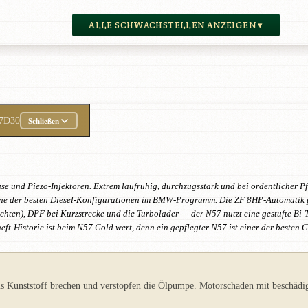
ALLE SCHWACHSTELLEN ANZEIGEN ▾
7D30
Schließen
 und Piezo-Injektoren. Extrem laufruhig, durchzugsstark und bei ordentlicher Pf
— eine der besten Diesel-Konfigurationen im BMW-Programm. Die ZF 8HP-Automatik
ten), DPF bei Kurzstrecke und die Turbolader — der N57 nutzt eine gestufte Bi-T
eft-Historie ist beim N57 Gold wert, denn ein gepflegter N57 ist einer der beste
s Kunststoff brechen und verstopfen die Ölpumpe. Motorschaden mit beschädigt