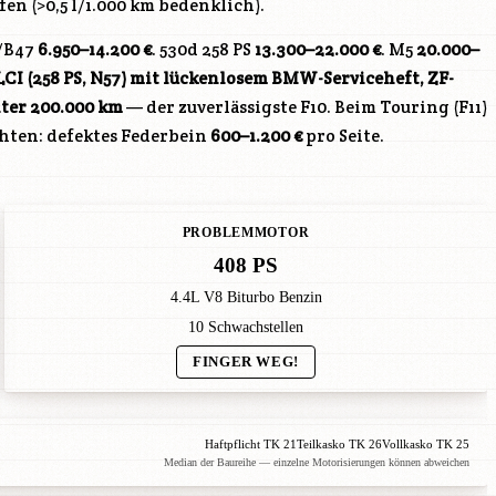
en (>0,5 l/1.000 km bedenklich).
/B47
6.950–14.200 €
. 530d 258 PS
13.300–22.000 €
. M5
20.000–
LCI (258 PS,
N57
) mit lückenlosem BMW-Serviceheft, ZF-
ter 200.000 km
— der zuverlässigste F10. Beim Touring (F11)
hten: defektes Federbein
600–1.200 €
pro Seite.
PROBLEMMOTOR
408 PS
4.4L V8 Biturbo Benzin
10 Schwachstellen
FINGER WEG!
Haftpflicht TK 21
Teilkasko TK 26
Vollkasko TK 25
Median der Baureihe — einzelne Motorisierungen können abweichen