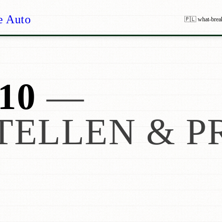
e Auto
🇵🇱 what-brea
10
—
TELLEN & P