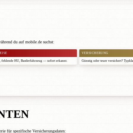
ährend du auf mobile.de suchst:
EISE
VERSICHERUNG
 fehlende HU, Bastlerfahrzeug — sofort erkannt.
Günstig oder teuer versichert? Typkl
NTEN
e für spezifische Versicherungsdaten: