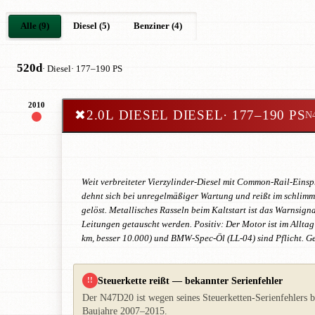
Alle (9)
Diesel (5)
Benziner (4)
520d
· Diesel
· 177–190 PS
2010
✖
2.0L DIESEL DIESEL
· 177–190 PS
N
Weit verbreiteter Vierzylinder-Diesel mit Common-Rail-Einspr
dehnt sich bei unregelmäßiger Wartung und reißt im schlimm
gelöst. Metallisches Rasseln beim Kaltstart ist das Warnsig
Leitungen getauscht werden. Positiv: Der Motor ist im Allta
km, besser 10.000) und BMW-Spec-Öl (LL-04) sind Pflicht. 
Steuerkette reißt — bekannter Serienfehler
!!
Der N47D20 ist wegen seines Steuerketten-Serienfehlers ber
Baujahre 2007–2015.