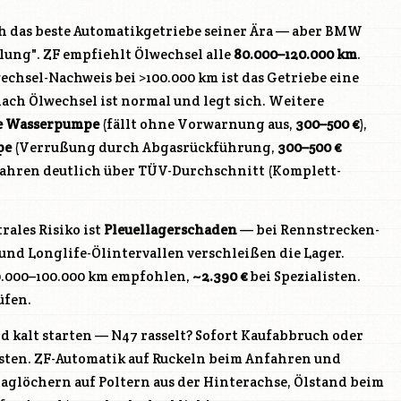
ch das beste Automatikgetriebe seiner Ära — aber BMW
lung". ZF empfiehlt Ölwechsel alle
80.000–120.000 km
.
echsel-Nachweis bei >100.000 km ist das Getriebe eine
ach Ölwechsel ist normal und legt sich. Weitere
he Wasserpumpe
(fällt ohne Vorwarnung aus,
300–500 €
),
pe
(Verrußung durch Abgasrückführung,
300–500 €
Jahren deutlich über TÜV-Durchschnitt (Komplett-
rales Risiko ist
Pleuellagerschaden
— bei Rennstrecken-
und Longlife-Ölintervallen verschleißen die Lager.
0.000–100.000 km empfohlen,
~2.390 €
bei Spezialisten.
üfen.
 kalt starten —
N47
rasselt? Sofort Kaufabbruch oder
sten. ZF-Automatik auf Ruckeln beim Anfahren und
laglöchern auf Poltern aus der Hinterachse, Ölstand beim