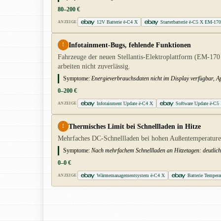
80–200 €
12V Batterie ë-C4 X
Starterbatterie ë-C5 X EM-17
ANZEIGE
Infotainment-Bugs, fehlende Funktionen
!
Fahrzeuge der neuen Stellantis-Elektroplattform (EM-170
arbeiten nicht zuverlässig.
Symptome:
Energieverbrauchsdaten nicht im Display verfügbar, Ap
0–200 €
Infotainment Update ë-C4 X
Software Update ë-C5
ANZEIGE
Thermisches Limit bei Schnellladen in Hitze
!
Mehrfaches DC-Schnellladen bei hohen Außentemperaturen 
Symptome:
Nach mehrfachem Schnellladen an Hitzetagen: deutlich
0–0 €
Wärmemanagementsystem ë-C4 X
Batterie Temper
ANZEIGE