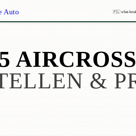
e Auto
🇵🇱 what-brea
5 AIRCROSS
TELLEN & P