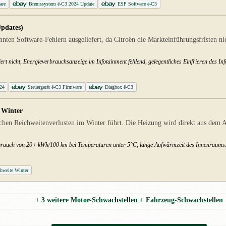
are
Bremssystem ë-C3 2024 Update
ESP Software ë-C3
pdates)
en Software-Fehlern ausgeliefert, da Citroën die Markteinführungsfristen nic
rt nicht, Energieverbrauchsanzeige im Infotainment fehlend, gelegentliches Einfrieren des In
024
Steuergerät ë-C3 Firmware
Diagbox ë-C3
 Winter
hen Reichweitenverlusten im Winter führt. Die Heizung wird direkt aus dem Akk
erbrauch von 20+ kWh/100 km bei Temperaturen unter 5°C, lange Aufwärmzeit des Innenraums
hweite Winter
+ 3 weitere Motor-Schwachstellen + Fahrzeug-Schwachstellen