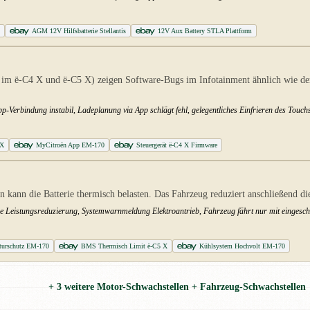
0
AGM 12V Hilfsbatterie Stellantis
12V Aux Battery STLA Plattform
 im ë-C4 X und ë-C5 X) zeigen Software-Bugs im Infotainment ähnlich wie der
p-Verbindung instabil, Ladeplanung via App schlägt fehl, gelegentliches Einfrieren des Touch
 X
MyCitroën App EM-170
Steuergerät ë-C4 X Firmware
kann die Batterie thermisch belasten. Das Fahrzeug reduziert anschließend d
e Leistungsreduzierung, Systemwarnmeldung Elektroantrieb, Fahrzeug fährt nur mit eingesch
aturschutz EM-170
BMS Thermisch Limit ë-C5 X
Kühlsystem Hochvolt EM-170
+ 3 weitere Motor-Schwachstellen + Fahrzeug-Schwachstellen