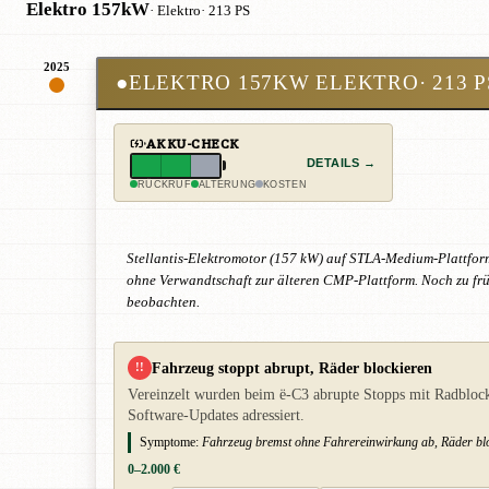
Elektro 157kW
· Elektro
· 213 PS
2025
●
ELEKTRO 157KW ELEKTRO
· 213 
AKKU-CHECK
DETAILS →
RÜCKRUF
ALTERUNG
KOSTEN
Stellantis-Elektromotor (157 kW) auf STLA-Medium-Plattfo
ohne Verwandtschaft zur älteren CMP-Plattform. Noch zu frü
beobachten.
Fahrzeug stoppt abrupt, Räder blockieren
!!
Vereinzelt wurden beim ë-C3 abrupte Stopps mit Radblock
Software-Updates adressiert.
Symptome:
Fahrzeug bremst ohne Fahrereinwirkung ab, Räder blo
0–2.000 €