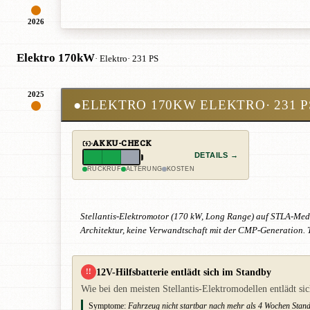
2026
Elektro 170kW
· Elektro
· 231 PS
2025
●
ELEKTRO 170KW ELEKTRO
· 231 
AKKU-CHECK
DETAILS →
RÜCKRUF
ALTERUNG
KOSTEN
Stellantis-Elektromotor (170 kW, Long Range) auf STLA-Me
Architektur, keine Verwandtschaft mit der CMP-Generation. T
12V-Hilfsbatterie entlädt sich im Standby
!!
Wie bei den meisten Stellantis-Elektromodellen entlädt s
Symptome:
Fahrzeug nicht startbar nach mehr als 4 Wochen Standby