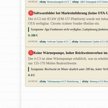
Bremssteuergerät ë-C3
ABS Steuergerät ë-C3 Softw
ANZEIGE
Softwarefehler bei Markteinführung (keine OTA-U
!!
Der ë-C3 mit 83 kW (EM-157-Plattform) wurde mit bekannt
OTA verfügbar. Citroën richtete Sonder-Hotline ein.
Symptome:
App-Funktionen nicht verfügbar, Ladeplanung funktionie
0–200 €
Software Update ë-C3
Infotainment Update ë-C3 2
ANZEIGE
Keine Wärmepumpe, hoher Reichweitenverlust im
!!
Der ë-C3 ist ohne Wärmepumpe erhältlich, was zu erheblic
nur 155-170 Meilen Realreichweite.
Symptome:
Reichweite im Winter deutlich unter 200 km, hoher V
0–0 €
Wärmepumpe ë-C3 Nachrüstung
Heizung ë-C3 Reic
ANZEIGE