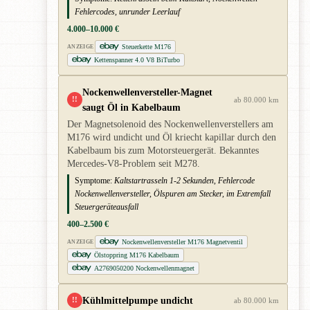
Fehlercodes, unrunder Leerlauf
4.000–10.000 €
Steuerkette M176
ANZEIGE
Kettenspanner 4.0 V8 BiTurbo
Nockenwellenversteller-Magnet
!!
ab 80.000 km
saugt Öl in Kabelbaum
Der Magnetsolenoid des Nockenwellenverstellers am
M176 wird undicht und Öl kriecht kapillar durch den
Kabelbaum bis zum Motorsteuergerät. Bekanntes
Mercedes-V8-Problem seit M278.
Symptome:
Kaltstartrasseln 1-2 Sekunden, Fehlercode
Nockenwellenversteller, Ölspuren am Stecker, im Extremfall
Steuergeräteausfall
400–2.500 €
Nockenwellenversteller M176 Magnetventil
ANZEIGE
Ölstoppring M176 Kabelbaum
A2769050200 Nockenwellenmagnet
Kühlmittelpumpe undicht
!!
ab 80.000 km