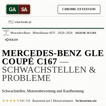
GA
SA
CHROME EXTENSION
🇵🇱 what-breaks.pl
Mercedes-Benz · Mittelklasse-SUV · 2020–2026
EIGENE SUCHE
TEILEN
MERCEDES-BENZ GLE
COUPÉ C167
—
SCHWACHSTELLEN &
PROBLEME
Schwachstellen, Motorenbewertung und Kaufberatung
★
★
★
★
★
3.0 / 5.0 · Basierend auf 1 Motorvarianten ·
So bewerten wir