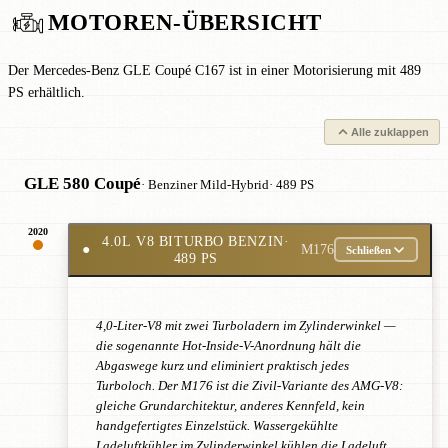
MOTOREN-ÜBERSICHT
Der Mercedes-Benz GLE Coupé C167 ist in einer Motorisierung mit 489
PS erhältlich.
Alle zuklappen
GLE 580 Coupé
· Benziner Mild-Hybrid
· 489 PS
2020
4.0L V8 BITURBO BENZIN
·
●
M176
Schließen
489 PS
4,0-Liter-V8 mit zwei Turboladern im Zylinderwinkel —
die sogenannte Hot-Inside-V-Anordnung hält die
Abgaswege kurz und eliminiert praktisch jedes
Turboloch. Der M176 ist die Zivil-Variante des AMG-V8:
gleiche Grundarchitektur, anderes Kennfeld, kein
handgefertigtes Einzelstück. Wassergekühlte
Ladeluftkühler im Zylinderwinkel kühlen die Ladeluft