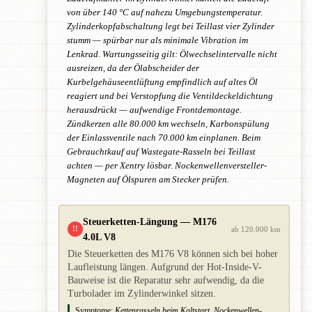
von über 140 °C auf nahezu Umgebungstemperatur.
Zylinderkopfabschaltung legt bei Teillast vier Zylinder
stumm — spürbar nur als minimale Vibration im
Lenkrad. Wartungsseitig gilt: Ölwechselintervalle nicht
ausreizen, da der Ölabscheider der
Kurbelgehäuseentlüftung empfindlich auf altes Öl
reagiert und bei Verstopfung die Ventildeckeldichtung
herausdrückt — aufwendige Frontdemontage.
Zündkerzen alle 80.000 km wechseln, Karbonspülung
der Einlassventile nach 70.000 km einplanen. Beim
Gebrauchtkauf auf Wastegate-Rasseln bei Teillast
achten — per Xentry lösbar. Nockenwellenversteller-
Magneten auf Ölspuren am Stecker prüfen.
Steuerketten-Längung — M176
!!
ab 120.000 km
4.0L V8
Die Steuerketten des M176 V8 können sich bei hoher
Laufleistung längen. Aufgrund der Hot-Inside-V-
Bauweise ist die Reparatur sehr aufwendig, da die
Turbolader im Zylinderwinkel sitzen.
Symptome:
Kettenrasseln beim Kaltstart, Nockenwellen-