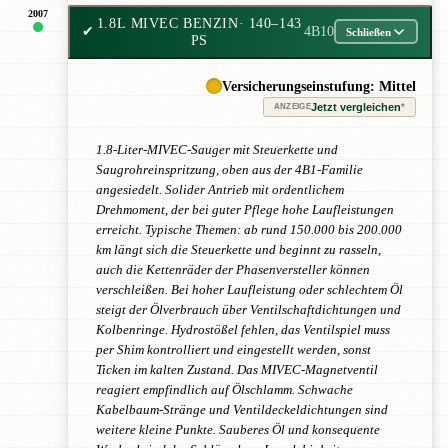
2007
1.8L MIVEC BENZIN
· 140–143
✔
4B10
Schließen
PS
Versicherungseinstufung: Mittel
Jetzt vergleichen
*
ANZEIGE
1.8-Liter-MIVEC-Sauger mit Steuerkette und
Saugrohreinspritzung, oben aus der 4B1-Familie
angesiedelt. Solider Antrieb mit ordentlichem
Drehmoment, der bei guter Pflege hohe Laufleistungen
erreicht. Typische Themen: ab rund 150.000 bis 200.000
km längt sich die Steuerkette und beginnt zu rasseln,
auch die Kettenräder der Phasenversteller können
verschleißen. Bei hoher Laufleistung oder schlechtem Öl
steigt der Ölverbrauch über Ventilschaftdichtungen und
Kolbenringe. Hydrostößel fehlen, das Ventilspiel muss
per Shim kontrolliert und eingestellt werden, sonst
Ticken im kalten Zustand. Das MIVEC-Magnetventil
reagiert empfindlich auf Ölschlamm. Schwache
Kabelbaum-Stränge und Ventildeckeldichtungen sind
weitere kleine Punkte. Sauberes Öl und konsequente