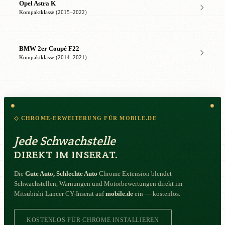
Opel Astra K
Kompaktklasse (2015–2022)
BMW 2er Coupé F22
Kompaktklasse (2014–2021)
◇ CHROME-ERWEITERUNG FÜR MOBILE.DE
Jede Schwachstelle
DIREKT IM INSERAT.
Die
Gute Auto, Schlechte Auto
Chrome Extension blendet
Schwachstellen, Warnungen und Motorbewertungen direkt im
Mitsubishi Lancer CY-Inserat auf
mobile.de
ein — kostenlos.
KOSTENLOS FÜR CHROME INSTALLIEREN