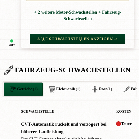
+ 2 weitere Motor-Schwachstellen + Fahrzeug-
Schwachstellen
ALLE SCHWACHSTELLEN ANZEIGEN →
2017
FAHRZEUG-SCHWACHSTELLEN
Getriebe
(1)
Elektronik
(1)
Rost
(1)
Fah
SCHWACHSTELLE
KOSTEN
Teuer
CVT-Automatik ruckelt und verzögert bei
✖
höherer Laufleistung