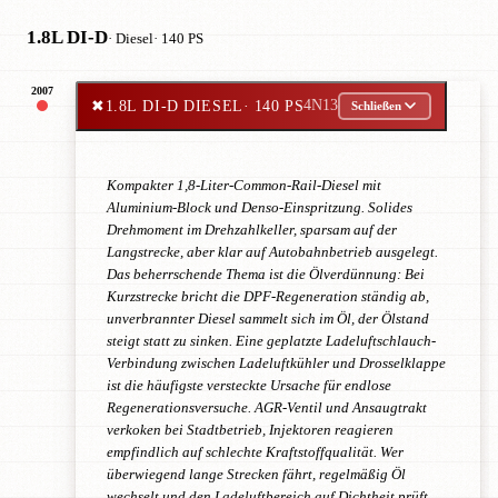
1.8L DI-D
· Diesel
· 140 PS
2007
✖
1.8L DI-D DIESEL
· 140 PS
4N13
Schließen
Kompakter 1,8-Liter-Common-Rail-Diesel mit
Aluminium-Block und Denso-Einspritzung. Solides
Drehmoment im Drehzahlkeller, sparsam auf der
Langstrecke, aber klar auf Autobahnbetrieb ausgelegt.
Das beherrschende Thema ist die Ölverdünnung: Bei
Kurzstrecke bricht die DPF-Regeneration ständig ab,
unverbrannter Diesel sammelt sich im Öl, der Ölstand
steigt statt zu sinken. Eine geplatzte Ladeluftschlauch-
Verbindung zwischen Ladeluftkühler und Drosselklappe
ist die häufigste versteckte Ursache für endlose
Regenerationsversuche. AGR-Ventil und Ansaugtrakt
verkoken bei Stadtbetrieb, Injektoren reagieren
empfindlich auf schlechte Kraftstoffqualität. Wer
überwiegend lange Strecken fährt, regelmäßig Öl
wechselt und den Ladeluftbereich auf Dichtheit prüft,