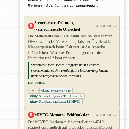
Wechsel sind der Schlüssel zur Langlebigkeit.
Steuerketten-Dehnung
!!
ab 150.000 km
(vernachlässigte Ölwechsel)
Die Steuerkette des 4B10 dehnt sich bei versäumten
Ölwechseln oder Verwendung falscher Ölviskosität.
Klappergeräusch beim Kaltstart ist das typische
Frühzeichen. Wird das Problem ignoriert, droht
Kettenriss und Motorschaden.
Symptome:
Metallisches Klappern beim Kaltstart
(verschwindet nach Warmlaufen), Motorstörungsleuchte,
harte Schaltgeräusche des Variators
600–2.000 €
Steuerkette 4B10
ANZEIGE
Steuerkettenspanner 4B10 Mitsubishi
Steuerkettensatz Lancer 1.8 MIVEC
MIVEC-Aktuator Fehlfunktion
!!
ab 120.000 km
Der MIVEC-Nockenwellenversteller des 4B10
reagiert empfindlich auf altes oder falsches Motoröl.