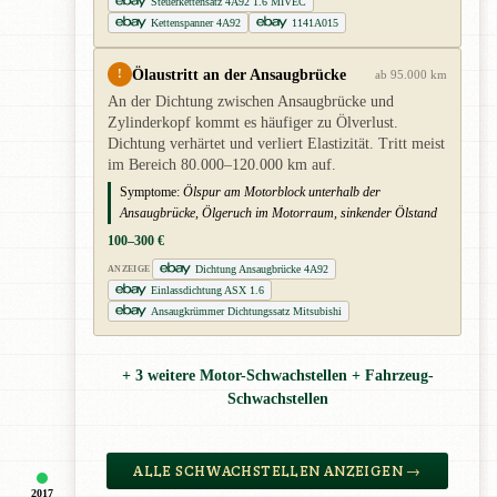
Steuerkettensatz 4A92 1.6 MIVEC
Kettenspanner 4A92
1141A015
Ölaustritt an der Ansaugbrücke
!
ab 95.000 km
An der Dichtung zwischen Ansaugbrücke und
Zylinderkopf kommt es häufiger zu Ölverlust.
Dichtung verhärtet und verliert Elastizität. Tritt meist
im Bereich 80.000–120.000 km auf.
Symptome:
Ölspur am Motorblock unterhalb der
Ansaugbrücke, Ölgeruch im Motorraum, sinkender Ölstand
100–300 €
Dichtung Ansaugbrücke 4A92
ANZEIGE
Einlassdichtung ASX 1.6
Ansaugkrümmer Dichtungssatz Mitsubishi
+ 3 weitere Motor-Schwachstellen + Fahrzeug-
Schwachstellen
ALLE SCHWACHSTELLEN ANZEIGEN →
2017