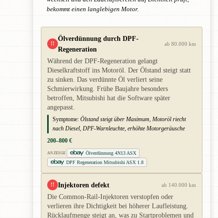
bekommt einen langlebigen Motor.
Ölverdünnung durch DPF-
!!
ab 80.000 km
Regeneration
Während der DPF-Regeneration gelangt
Dieselkraftstoff ins Motoröl. Der Ölstand steigt statt
zu sinken. Das verdünnte Öl verliert seine
Schmierwirkung. Frühe Baujahre besonders
betroffen, Mitsubishi hat die Software später
angepasst.
Symptome:
Ölstand steigt über Maximum, Motoröl riecht
nach Diesel, DPF-Warnleuchte, erhöhte Motorgeräusche
200–800 €
Ölverdünnung 4N13 ASX
ANZEIGE
DPF Regeneration Mitsubishi ASX 1.8
Injektoren defekt
!!
ab 140.000 km
Die Common-Rail-Injektoren verstopfen oder
verlieren ihre Dichtigkeit bei höherer Laufleistung.
Rücklaufmenge steigt an, was zu Startproblemen und