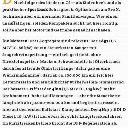
Nachfolger des biederen CS — als Stufenheck und als
praktischer
Sportback
-Schrägheck. Optisch nah am Evo X,
technisch aber ein normaler Familienwagen. Wer einen
unauffälligen, soliden Kompakten sucht, ist hier richtig,
sollte aber bei Motor und Getriebe genau hinschauen.
Die Motoren:
Drei Aggregate sind relevant. Der
4A92
(1,6
MIVEC, 86 kW) ist ein Steuerketten-Sauger mit
Saugrohreinspritzung — einfach gestrickt, ohne
Direkteinspritzer-Macken. Schwachstelle ist Ölverbrauch
durch festsitzende Ölabstreifringe (dafür gab es eine
Werksmaßnahme), dazu ab ca. 100.000 km ein leichtes
Kettenrasseln und ein undichter Kurbelwellen-Simmerring.
Der bessere Griff ist der
4B10
(1,8 MIVEC, 105 kW): mehr
Drehmoment, hohe Laufleistungen — aber die Steuerkette
längt sich ab 150.000–200.000 km und beginnt zu rasseln,
hier auf den ersten Kaltstart-Klang achten. Der
4N13
(1,8 DI-D
Diesel, 103 kW) ist nur etwas für echte Langstreckenfahrer:
Im Kurzstreckenbetrieb bricht die DPF-Regeneration ab,