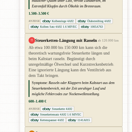
bläulicher Qualm unter Last, verölte Zündkerzen, im
Extremfall Klopfen durch Ölkohle im Brennraum.
1.500–3.500 €
Kolbenringe 4A92
Ölabstreifring 4A92
ANZEIGE
Kolben Satz 4A92 1.6 MIVEC
1005A763
Steuerketten-Längung mit Rasseln
!!
ab 120.000 km
Ab etwa 100.000 bis 150.000 km kann sich die
theoretisch wartungsfreie Steuerkette längen und
beim Kaltstart rasseln. Begünstigt durch
unregelmäßige Ölwechsel und Kurzstreckenbetrieb.
Eine ignorierte Längung kann den Ventiltrieb aus
dem Takt bringen.
Symptome:
Rasseln oder Klappern beim Kaltstart aus dem
Steuerkettenbereich, mit der Zeit unruhiger Lauf und
mögliche Fehlercodes zur Nockenwellenstellung.
600–1.400 €
Steuerkette 4A92
ANZEIGE
Steuerkettensatz 4A92 1.6 MIVEC
Kettenspanner 4A92
1141A015