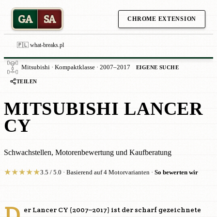
GA
SA
CHROME EXTENSION
🇵🇱 what-breaks.pl
Mitsubishi · Kompaktklasse · 2007–2017
EIGENE SUCHE
TEILEN
MITSUBISHI LANCER
CY
Schwachstellen, Motorenbewertung und Kaufberatung
★
★
★
★
★
3.5 / 5.0 · Basierend auf 4 Motorvarianten ·
So bewerten wir
D
er Lancer CY (2007–2017) ist der scharf gezeichnete