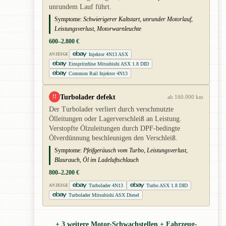
unrundem Lauf führt.
Symptome:
Schwierigerer Kaltstart, unrunder Motorlauf,
Leistungsverlust, Motorwarnleuchte
600–2.800 €
Injektor 4N13 ASX
ANZEIGE
Einspritzdüse Mitsubishi ASX 1.8 DID
Common Rail Injektor 4N13
Turbolader defekt
!!
ab 160.000 km
Der Turbolader verliert durch verschmutzte
Ölleitungen oder Lagerverschleiß an Leistung.
Verstopfte Ölzuleitungen durch DPF-bedingte
Ölverdünnung beschleunigen den Verschleiß.
Symptome:
Pfeifgeräusch vom Turbo, Leistungsverlust,
Blaurauch, Öl im Ladeluftschlauch
800–2.200 €
Turbolader 4N13
Turbo ASX 1.8 DID
ANZEIGE
Turbolader Mitsubishi ASX Diesel
+ 3 weitere Motor-Schwachstellen + Fahrzeug-