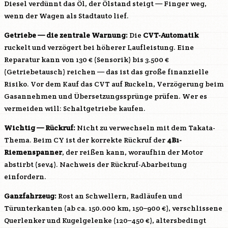
Diesel verdünnt das Öl, der Ölstand steigt — Finger weg,
wenn der Wagen als Stadtauto lief.
Getriebe — die zentrale Warnung:
Die
CVT-Automatik
ruckelt und verzögert bei höherer Laufleistung. Eine
Reparatur kann von 130 € (Sensorik) bis 3.500 €
(Getriebetausch) reichen — das ist das große finanzielle
Risiko. Vor dem Kauf das CVT auf Ruckeln, Verzögerung beim
Gasannehmen und Übersetzungssprünge prüfen. Wer es
vermeiden will: Schaltgetriebe kaufen.
Wichtig — Rückruf:
Nicht zu verwechseln mit dem Takata-
Thema. Beim CY ist der korrekte Rückruf der
4B1-
Riemenspanner
, der reißen kann, woraufhin der Motor
abstirbt (sev4). Nachweis der Rückruf-Abarbeitung
einfordern.
Ganzfahrzeug:
Rost an Schwellern, Radläufen und
Türunterkanten (ab ca. 150.000 km, 150–900 €), verschlissene
Querlenker und Kugelgelenke (120–450 €), altersbedingt