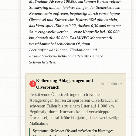
Maßnahme. Ab etwa 100.000 km können Kurbelwellen-
Simmerring und ein leichtes Längen der Steuerkette mit
Kettenrasseln auftreten, begünstigt durch verschleppte
Ölwechsel und Kurzstrecke. Hydrostößel gibt es nicht,
das Ventilspiel (Einlass 0,22, Auslass 0,30 mm) muss per
Shim eingestellt werden — erste Kontrolle bei 100.000
km, danach alle 50.000. Das MIVEC-Magnetventil
verschlammt bei schlechtem Öl, dann
Leerlaufschwankungen. Zündanlage und
Ansaugbrücken-Dichtung gelten als kleinere
Schwachstellen.
Kolbenring-Ablagerungen und
!!
ab 120.000 km
Ölverbrauch
Festsitzende Ölabstreifringe durch Kohle-
Ablagerungen führen zu spürbarem Ölverbrauch, in
schweren Fällen bis zu einem Liter auf 1.000 km.
Begünstigt durch Kurzstrecke und verschleppte
Ölwechsel; betraf frühe Baujahre, daher werksseitige
Maßnahme.
Symptome:
Sinkender Ölstand zwischen den Wartungen,