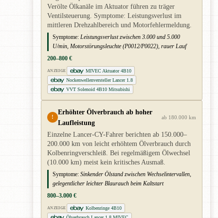
Verölte Ölkanäle im Aktuator führen zu träger
Ventilsteuerung. Symptome: Leistungsverlust im
mittleren Drehzahlbereich und Motorfehlermeldung.
Symptome:
Leistungsverlust zwischen 3.000 und 5.000
U/min, Motorstörungsleuchte (P0012/P0022), rauer Lauf
200–800 €
MIVEC Aktuator 4B10
ANZEIGE
Nockenwellenversteller Lancer 1.8
VVT Solenoid 4B10 Mitsubishi
Erhöhter Ölverbrauch ab hoher
!
ab 180.000 km
Laufleistung
Einzelne Lancer-CY-Fahrer berichten ab 150.000–
200.000 km von leicht erhöhtem Ölverbrauch durch
Kolbenringverschleiß. Bei regelmäßigem Ölwechsel
(10.000 km) meist kein kritisches Ausmaß.
Symptome:
Sinkender Ölstand zwischen Wechselintervallen,
gelegentlicher leichter Blaurauch beim Kaltstart
800–3.000 €
Kolbenringe 4B10
ANZEIGE
Ölverbrauch Lancer 1.8 MIVEC