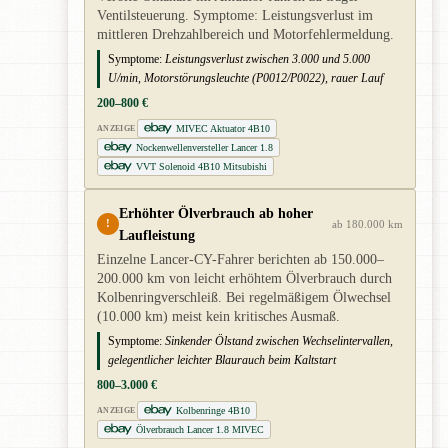
Ventilsteuerung. Symptome: Leistungsverlust im
mittleren Drehzahlbereich und Motorfehlermeldung.
Symptome:
Leistungsverlust zwischen 3.000 und 5.000
U/min, Motorstörungsleuchte (P0012/P0022), rauer Lauf
200–800 €
MIVEC Aktuator 4B10
ANZEIGE
Nockenwellenversteller Lancer 1.8
VVT Solenoid 4B10 Mitsubishi
Erhöhter Ölverbrauch ab hoher
!
ab 180.000 km
Laufleistung
Einzelne Lancer-CY-Fahrer berichten ab 150.000–
200.000 km von leicht erhöhtem Ölverbrauch durch
Kolbenringverschleiß. Bei regelmäßigem Ölwechsel
(10.000 km) meist kein kritisches Ausmaß.
Symptome:
Sinkender Ölstand zwischen Wechselintervallen,
gelegentlicher leichter Blaurauch beim Kaltstart
800–3.000 €
Kolbenringe 4B10
ANZEIGE
Ölverbrauch Lancer 1.8 MIVEC