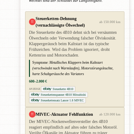
Wechsel sind der Schlüssel zur Langlebigkeit.
Steuerketten-Dehnung
!!
ab 150.000 km
(vernachlässigte Ölwechsel)
Die Steuerkette des 4B10 dehnt sich bei versäumten
Ölwechseln oder Verwendung falscher Ölviskosität.
Klappergeräusch beim Kaltstart ist das typische
Frühzeichen. Wird das Problem ignoriert, droht
Kettenriss und Motorschaden.
Symptome:
Metallisches Klappern beim Kaltstart
(verschwindet nach Warmlaufen), Motorstörungsleuchte,
harte Schaltgeräusche des Variators
600–2.000 €
Steuerkette 4B10
ANZEIGE
Steuerkettenspanner 4B10 Mitsubishi
Steuerkettensatz Lancer 1.8 MIVEC
MIVEC-Aktuator Fehlfunktion
!!
ab 120.000 km
Der MIVEC-Nockenwellenversteller des 4B10
reagiert empfindlich auf altes oder falsches Motoröl.
Verölte Ölkanäle im Aktuator führen zu träger