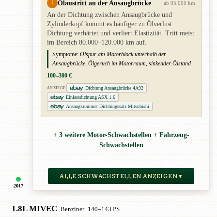
Ölaustritt an der Ansaugbrücke
!
ab 95.000 km
An der Dichtung zwischen Ansaugbrücke und
Zylinderkopf kommt es häufiger zu Ölverlust.
Dichtung verhärtet und verliert Elastizität. Tritt meist
im Bereich 80.000–120.000 km auf.
Symptome:
Ölspur am Motorblock unterhalb der
Ansaugbrücke, Ölgeruch im Motorraum, sinkender Ölstand
100–300 €
Dichtung Ansaugbrücke 4A92
ANZEIGE
Einlassdichtung ASX 1.6
Ansaugkrümmer Dichtungssatz Mitsubishi
+ 3 weitere Motor-Schwachstellen + Fahrzeug-
Schwachstellen
ALLE SCHWACHSTELLEN ANZEIGEN ▾
2017
1.8L MIVEC
· Benziner
· 140–143 PS