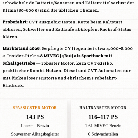
schwächelnde Batterie/Sensoren und Kältemittelverlust der
Klima (80–600 €) sind die üblichen Themen.
Probefahrt:
CVT ausgiebig testen, Kette beim Kaltstart
abhören, Schweller und Radläufe abklopfen, Rückruf-Status
klären.
Marktstand 2026:
Gepflegte CY liegen bei etwa 4.000–8.000
€. Insider-Pick:
1.8 MIVEC (
4B10
) als Sportback mit
Schaltgetriebe
— robuster Motor, kein CVT-Risiko,
praktischer Kombi-Nutzen. Diesel und CVT-Automaten nur
mit lückenloser Historie und ehrlichem Probefahrt-
Eindruck.
SPASSIGSTER MOTOR
HALTBARSTER MOTOR
143 PS
116–117 PS
Lancer · Benzin
1.6L MIVEC Benzin
Souveräner Alltagsbegleiter
6 Schwachstellen