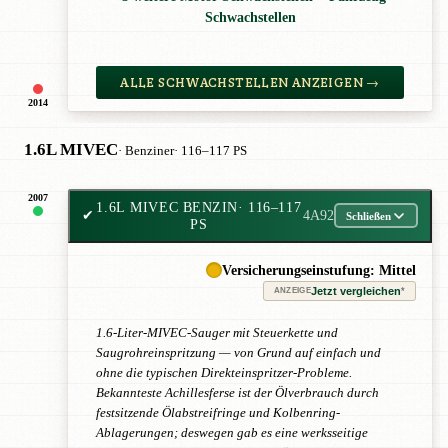
Schwachstellen
ALLE SCHWACHSTELLEN ANZEIGEN →
2014
1.6L MIVEC
· Benziner
· 116–117 PS
2007
1.6L MIVEC BENZIN
· 116–117
✔
4A92
Schließen
PS
Versicherungseinstufung: Mittel
Jetzt vergleichen
*
ANZEIGE
1.6-Liter-MIVEC-Sauger mit Steuerkette und
Saugrohreinspritzung — von Grund auf einfach und
ohne die typischen Direkteinspritzer-Probleme.
Bekannteste Achillesferse ist der Ölverbrauch durch
festsitzende Ölabstreifringe und Kolbenring-
Ablagerungen; deswegen gab es eine werksseitige