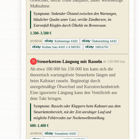
Ölwechsel; betraf frühe Baujahre, daher werksseitige
Maßnahme.
Symptome:
Sinkender Ölstand zwischen den Wartungen,
bläulicher Qualm unter Last, verölte Zündkerzen, im
Extremfall Klopfen durch Ölkohle im Brennraum.
1.500–3.500 €
Kolbenringe 4A92
Ölabstreifring 4A92
ANZEIGE
Kolben Satz 4A92 1.6 MIVEC
1005A763
Steuerketten-Längung mit Rasseln
!!
ab 120.000 km
Ab etwa 100.000 bis 150.000 km kann sich die
theoretisch wartungsfreie Steuerkette längen und
beim Kaltstart rasseln. Begünstigt durch
unregelmäßige Ölwechsel und Kurzstreckenbetrieb.
Eine ignorierte Längung kann den Ventiltrieb aus
dem Takt bringen.
Symptome:
Rasseln oder Klappern beim Kaltstart aus dem
Steuerkettenbereich, mit der Zeit unruhiger Lauf und
mögliche Fehlercodes zur Nockenwellenstellung.
600–1.400 €
Steuerkette 4A92
ANZEIGE