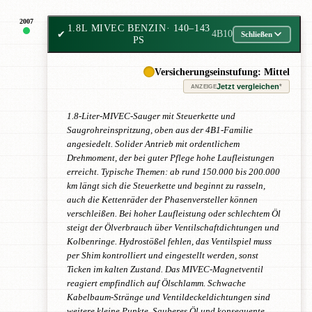
2007
1.8L MIVEC BENZIN
· 140–143
✔
4B10
Schließen
PS
Versicherungseinstufung: Mittel
Jetzt vergleichen
*
ANZEIGE
1.8-Liter-MIVEC-Sauger mit Steuerkette und
Saugrohreinspritzung, oben aus der 4B1-Familie
angesiedelt. Solider Antrieb mit ordentlichem
Drehmoment, der bei guter Pflege hohe Laufleistungen
erreicht. Typische Themen: ab rund 150.000 bis 200.000
km längt sich die Steuerkette und beginnt zu rasseln,
auch die Kettenräder der Phasenversteller können
verschleißen. Bei hoher Laufleistung oder schlechtem Öl
steigt der Ölverbrauch über Ventilschaftdichtungen und
Kolbenringe. Hydrostößel fehlen, das Ventilspiel muss
per Shim kontrolliert und eingestellt werden, sonst
Ticken im kalten Zustand. Das MIVEC-Magnetventil
reagiert empfindlich auf Ölschlamm. Schwache
Kabelbaum-Stränge und Ventildeckeldichtungen sind
weitere kleine Punkte. Sauberes Öl und konsequente