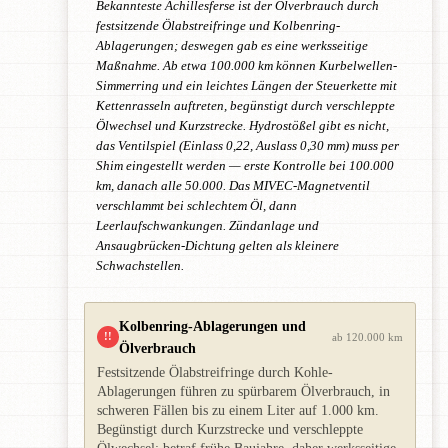
Bekannteste Achillesferse ist der Ölverbrauch durch
festsitzende Ölabstreifringe und Kolbenring-
Ablagerungen; deswegen gab es eine werksseitige
Maßnahme. Ab etwa 100.000 km können Kurbelwellen-
Simmerring und ein leichtes Längen der Steuerkette mit
Kettenrasseln auftreten, begünstigt durch verschleppte
Ölwechsel und Kurzstrecke. Hydrostößel gibt es nicht,
das Ventilspiel (Einlass 0,22, Auslass 0,30 mm) muss per
Shim eingestellt werden — erste Kontrolle bei 100.000
km, danach alle 50.000. Das MIVEC-Magnetventil
verschlammt bei schlechtem Öl, dann
Leerlaufschwankungen. Zündanlage und
Ansaugbrücken-Dichtung gelten als kleinere
Schwachstellen.
Kolbenring-Ablagerungen und
!!
ab 120.000 km
Ölverbrauch
Festsitzende Ölabstreifringe durch Kohle-
Ablagerungen führen zu spürbarem Ölverbrauch, in
schweren Fällen bis zu einem Liter auf 1.000 km.
Begünstigt durch Kurzstrecke und verschleppte