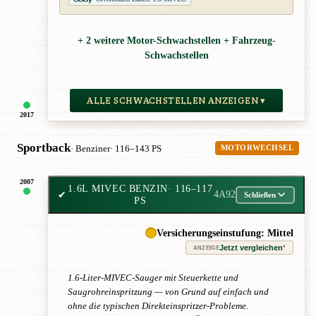
+ 2 weitere Motor-Schwachstellen + Fahrzeug-
Schwachstellen
ALLE SCHWACHSTELLEN ANZEIGEN ▾
2017
Sportback
· Benziner
· 116–143 PS
MOTORWECHSEL
2007
1.6L MIVEC BENZIN
· 116–117
✔
4A92
Schließen
PS
Versicherungseinstufung: Mittel
Jetzt vergleichen
*
ANZEIGE
1.6-Liter-MIVEC-Sauger mit Steuerkette und
Saugrohreinspritzung — von Grund auf einfach und
ohne die typischen Direkteinspritzer-Probleme.