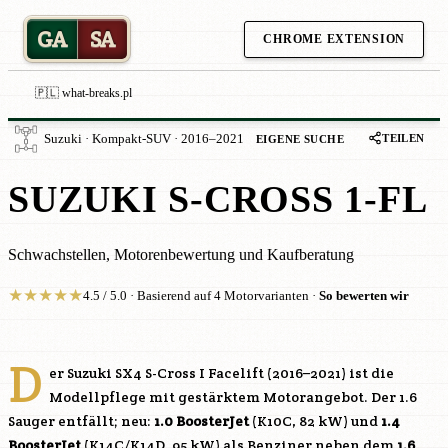
GA
SA
CHROME EXTENSION
🇵🇱 what-breaks.pl
TEILEN
Suzuki · Kompakt-SUV · 2016–2021
EIGENE SUCHE
SUZUKI S-CROSS 1-FL
Schwachstellen, Motorenbewertung und Kaufberatung
★
★
★
★
★
4.5 / 5.0 · Basierend auf 4 Motorvarianten ·
So bewerten wir
D
er Suzuki SX4 S-Cross I Facelift (2016–2021) ist die
Modellpflege mit gestärktem Motorangebot. Der 1.6
Sauger entfällt; neu:
1.0 BoosterJet
(
K10C
, 82 kW) und
1.4
BoosterJet
(
K14C
/
K14D
, 95 kW) als Benziner neben dem
1.6