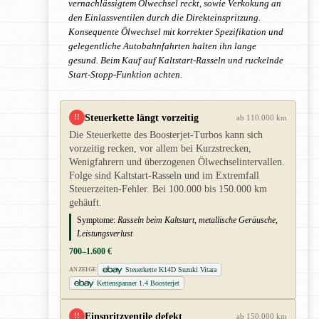
vernachlässigtem Ölwechsel reckt, sowie Verkokung an
den Einlassventilen durch die Direkteinspritzung.
Konsequente Ölwechsel mit korrekter Spezifikation und
gelegentliche Autobahnfahrten halten ihn lange
gesund. Beim Kauf auf Kaltstart-Rasseln und ruckelnde
Start-Stopp-Funktion achten.
Steuerkette längt vorzeitig
!!
ab 110.000 km
Die Steuerkette des Boosterjet-Turbos kann sich
vorzeitig recken, vor allem bei Kurzstrecken,
Wenigfahrern und überzogenen Ölwechselintervallen.
Folge sind Kaltstart-Rasseln und im Extremfall
Steuerzeiten-Fehler. Bei 100.000 bis 150.000 km
gehäuft.
Symptome:
Rasseln beim Kaltstart, metallische Geräusche,
Leistungsverlust
700–1.600 €
Steuerkette K14D Suzuki Vitara
ANZEIGE
Kettenspanner 1.4 Boosterjet
Einspritzventile defekt
!!
ab 150.000 km