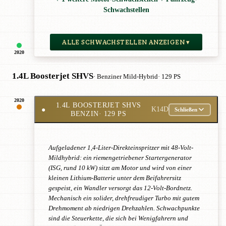
Schwachstellen
ALLE SCHWACHSTELLEN ANZEIGEN ▾
2020
1.4L Boosterjet SHVS
· Benziner Mild-Hybrid
· 129 PS
2020
1.4L BOOSTERJET SHVS
●
K14D
Schließen
BENZIN
· 129 PS
Aufgeladener 1,4-Liter-Direkteinspritzer mit 48-Volt-
Mildhybrid: ein riemengetriebener Startergenerator
(ISG, rund 10 kW) sitzt am Motor und wird von einer
kleinen Lithium-Batterie unter dem Beifahrersitz
gespeist, ein Wandler versorgt das 12-Volt-Bordnetz.
Mechanisch ein solider, drehfreudiger Turbo mit gutem
Drehmoment ab niedrigen Drehzahlen. Schwachpunkte
sind die Steuerkette, die sich bei Wenigfahrern und