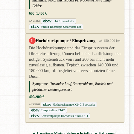
nachlässt; Motorwarnleuchte bei Nockenwellen-Timing-
Fehler
600–1.400 €
K14C Steuerkette
ANZEIGE
Suzuki Boosterjet Steuerkette Kit
Hochdruckpumpe / Einspritzung
!!
ab 150.000 km
Die Hochdruckpumpe und das Einspritzsystem der
Direkteinspritzung können bei hoher Laufleistung den
nötigen Systemdruck von rund 200 bar nicht mehr
zuverlässig aufbauen. Typisch zwischen 140.000 und
180.000 km, oft begleitet von verschmutzten feinen
Düsen.
Symptome:
Unrunder Lauf, Startprobleme, Ruckeln und
plötzlicher Leistungsverlust.
400–900 €
Hochdruckpumpe K14C Boosterjet
ANZEIGE
Einspritzdüse K14C
Kraftstoffpumpe Hochdruck Suzuki 1.4
+ 1 weitere Motor-Schwachstellen + Fahrzeug-