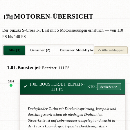
MOTOREN-ÜBERSICHT
Der Suzuki S-Cross 1-FL ist mit 5 Motorisierungen erhältlich — von 110
PS bis 140 PS.
Alle (3)
Benziner (2)
Benziner Mild-Hybrid (1)
Alle zuklappen
1.0L Boosterjet
· Benziner
· 111 PS
2016
1.0L BOOSTERJET BENZIN
·
✔
K10C
Schließen
111 PS
Dreizylinder-Turbo mit Direkteinspritzung, kompakt und
durchzugsstark schon ab niedrigen Drehzahlen.
Steuerkette ist auf Lebensdauer ausgelegt und macht in
der Praxis kaum Ärger. Typische Direkteinspritzer-