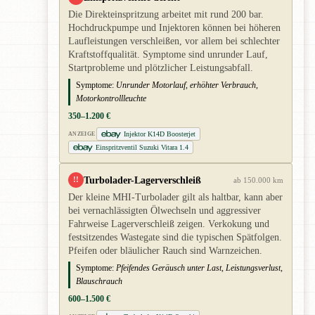
Die Direkteinspritzung arbeitet mit rund 200 bar.
Hochdruckpumpe und Injektoren können bei höheren
Laufleistungen verschleißen, vor allem bei schlechter
Kraftstoffqualität. Symptome sind unrunder Lauf,
Startprobleme und plötzlicher Leistungsabfall.
Symptome:
Unrunder Motorlauf, erhöhter Verbrauch,
Motorkontrollleuchte
350–1.200 €
Injektor K14D Boosterjet
ANZEIGE
Einspritzventil Suzuki Vitara 1.4
Turbolader-Lagerverschleiß
!!
ab 150.000 km
Der kleine MHI-Turbolader gilt als haltbar, kann aber
bei vernachlässigten Ölwechseln und aggressiver
Fahrweise Lagerverschleiß zeigen. Verkokung und
festsitzendes Wastegate sind die typischen Spätfolgen.
Pfeifen oder bläulicher Rauch sind Warnzeichen.
Symptome:
Pfeifendes Geräusch unter Last, Leistungsverlust,
Blauschrauch
600–1.500 €