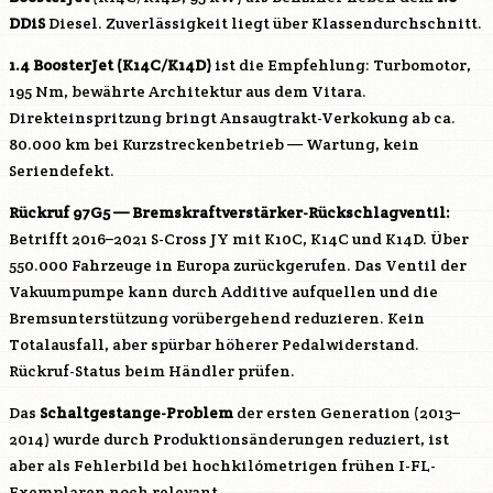
DDiS
Diesel. Zuverlässigkeit liegt über Klassendurchschnitt.
1.4 BoosterJet (
K14C
/
K14D
)
ist die Empfehlung: Turbomotor,
195 Nm, bewährte Architektur aus dem Vitara.
Direkteinspritzung bringt Ansaugtrakt-Verkokung ab ca.
80.000 km bei Kurzstreckenbetrieb — Wartung, kein
Seriendefekt.
Rückruf 97G5 — Bremskraftverstärker-Rückschlagventil:
Betrifft 2016–2021 S-Cross JY mit
K10C
,
K14C
und
K14D
. Über
550.000 Fahrzeuge in Europa zurückgerufen. Das Ventil der
Vakuumpumpe kann durch Additive aufquellen und die
Bremsunterstützung vorübergehend reduzieren. Kein
Totalausfall, aber spürbar höherer Pedalwiderstand.
Rückruf-Status beim Händler prüfen.
Das
Schaltgestange-Problem
der ersten Generation (2013–
2014) wurde durch Produktionsänderungen reduziert, ist
aber als Fehlerbild bei hochkilómetrigen frühen I-FL-
Exemplaren noch relevant.