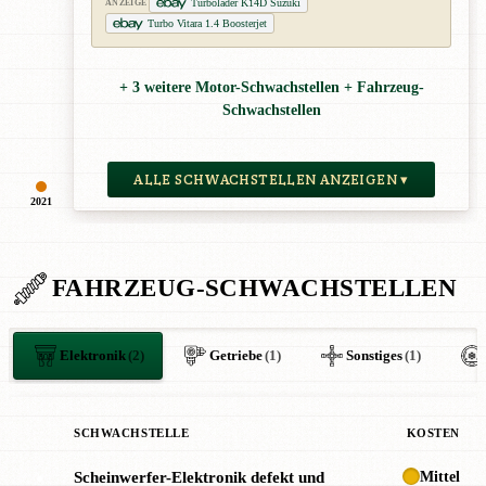
Turbolader K14D Suzuki
ANZEIGE
Turbo Vitara 1.4 Boosterjet
+ 3 weitere Motor-Schwachstellen + Fahrzeug-
Schwachstellen
ALLE SCHWACHSTELLEN ANZEIGEN ▾
2021
FAHRZEUG-SCHWACHSTELLEN
Elektronik
(2)
Getriebe
(1)
Sonstiges
(1)
SCHWACHSTELLE
KOSTEN
Mittel
Scheinwerfer-Elektronik defekt und
●