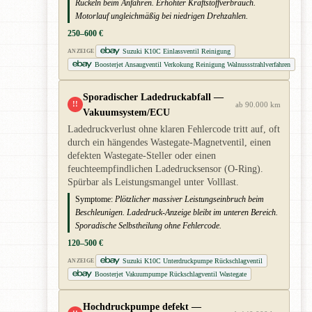
Ruckeln beim Anfahren. Erhöhter Kraftstoffverbrauch.
Motorlauf ungleichmäßig bei niedrigen Drehzahlen.
250–600 €
Suzuki K10C Einlassventil Reinigung
ANZEIGE
Boosterjet Ansaugventil Verkokung Reinigung Walnussstrahlverfahren
Sporadischer Ladedruckabfall —
!!
ab 90.000 km
Vakuumsystem/ECU
Ladedruckverlust ohne klaren Fehlercode tritt auf, oft
durch ein hängendes Wastegate-Magnetventil, einen
defekten Wastegate-Steller oder einen
feuchteempfindlichen Ladedrucksensor (O-Ring).
Spürbar als Leistungsmangel unter Volllast.
Symptome:
Plötzlicher massiver Leistungseinbruch beim
Beschleunigen. Ladedruck-Anzeige bleibt im unteren Bereich.
Sporadische Selbstheilung ohne Fehlercode.
120–500 €
Suzuki K10C Unterdruckpumpe Rückschlagventil
ANZEIGE
Boosterjet Vakuumpumpe Rückschlagventil Wastegate
Hochdruckpumpe defekt —