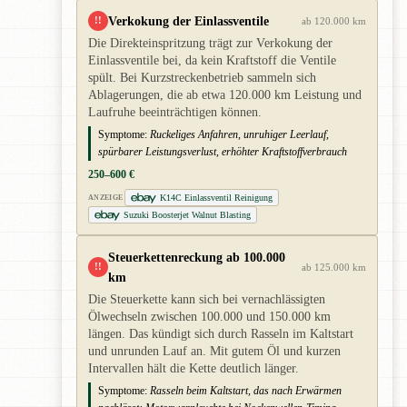
Verkokung der Einlassventile
!!
ab 120.000 km
Die Direkteinspritzung trägt zur Verkokung der
Einlassventile bei, da kein Kraftstoff die Ventile
spült. Bei Kurzstreckenbetrieb sammeln sich
Ablagerungen, die ab etwa 120.000 km Leistung und
Laufruhe beeinträchtigen können.
Symptome:
Ruckeliges Anfahren, unruhiger Leerlauf,
spürbarer Leistungsverlust, erhöhter Kraftstoffverbrauch
250–600 €
K14C Einlassventil Reinigung
ANZEIGE
Suzuki Boosterjet Walnut Blasting
Steuerkettenreckung ab 100.000
!!
ab 125.000 km
km
Die Steuerkette kann sich bei vernachlässigten
Ölwechseln zwischen 100.000 und 150.000 km
längen. Das kündigt sich durch Rasseln im Kaltstart
und unrunden Lauf an. Mit gutem Öl und kurzen
Intervallen hält die Kette deutlich länger.
Symptome:
Rasseln beim Kaltstart, das nach Erwärmen