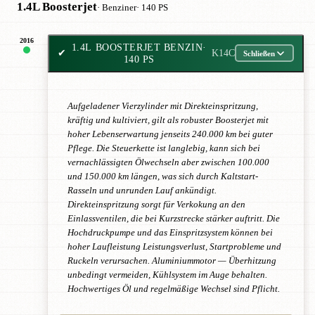
1.4L Boosterjet
· Benziner
· 140 PS
2016
1.4L BOOSTERJET BENZIN
·
✔
K14C
Schließen
140 PS
Aufgeladener Vierzylinder mit Direkteinspritzung,
kräftig und kultiviert, gilt als robuster Boosterjet mit
hoher Lebenserwartung jenseits 240.000 km bei guter
Pflege. Die Steuerkette ist langlebig, kann sich bei
vernachlässigten Ölwechseln aber zwischen 100.000
und 150.000 km längen, was sich durch Kaltstart-
Rasseln und unrunden Lauf ankündigt.
Direkteinspritzung sorgt für Verkokung an den
Einlassventilen, die bei Kurzstrecke stärker auftritt. Die
Hochdruckpumpe und das Einspritzsystem können bei
hoher Laufleistung Leistungsverlust, Startprobleme und
Ruckeln verursachen. Aluminiummotor — Überhitzung
unbedingt vermeiden, Kühlsystem im Auge behalten.
Hochwertiges Öl und regelmäßige Wechsel sind Pflicht.