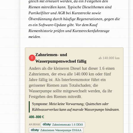
gleich mit erneuert werden, da ein Festgehen den
Riemen mitreißen kann. Typische Dieselthemen sind
Partikelfilter und AGR bei Kurzstrecke sowie
Ölverdünnung durch häufige Regenerationen, gegen die
es ein Software-Update gibt. Vor dem Kauf
Riemenhistorie prüfen und Kurzstreckenfahrzeuge
meiden.
Zahnriemen- und
!!
ab 140.000 km
Wasserpumpenwechsel fällig
Anders als die kleineren Diesel hat dieser 1.6 einen
Zahnriemen, der etwa alle 140.000 km oder fünf
Jahre fällig ist. Als Interferenzmotor führt ein
gerissener Riemen zum Totalschaden; die
Wasserpumpe sollte mitgewechselt werden, da ihr
Festgehen den Riemen mitreißt.
Symptome:
Meist keine Vorwarnung; Quietschen oder
Kühlwasserverlust kann auf marode Wasserpumpe hindeuten.
400–800 €
Zahnriemensatz 1.6 DDiS
ANZEIGE
Zahnriemen Wasserpumpe D16AA