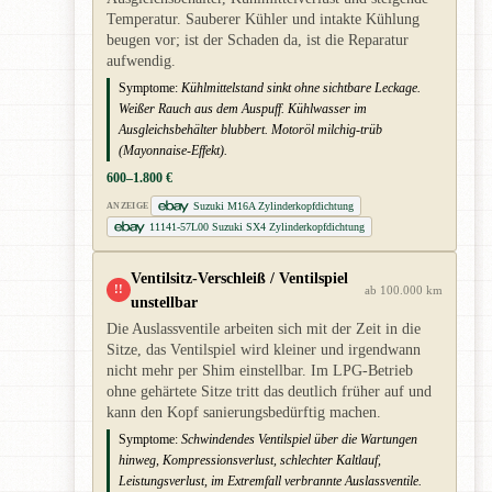
Temperatur. Sauberer Kühler und intakte Kühlung
beugen vor; ist der Schaden da, ist die Reparatur
aufwendig.
Symptome:
Kühlmittelstand sinkt ohne sichtbare Leckage.
Weißer Rauch aus dem Auspuff. Kühlwasser im
Ausgleichsbehälter blubbert. Motoröl milchig-trüb
(Mayonnaise-Effekt).
600–1.800 €
Suzuki M16A Zylinderkopfdichtung
ANZEIGE
11141-57L00 Suzuki SX4 Zylinderkopfdichtung
Ventilsitz-Verschleiß / Ventilspiel
!!
ab 100.000 km
unstellbar
Die Auslassventile arbeiten sich mit der Zeit in die
Sitze, das Ventilspiel wird kleiner und irgendwann
nicht mehr per Shim einstellbar. Im LPG-Betrieb
ohne gehärtete Sitze tritt das deutlich früher auf und
kann den Kopf sanierungsbedürftig machen.
Symptome:
Schwindendes Ventilspiel über die Wartungen
hinweg, Kompressionsverlust, schlechter Kaltlauf,
Leistungsverlust, im Extremfall verbrannte Auslassventile.