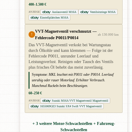
400–1.500 €
Auslassventil M16A
Ventilsitzringe M16A
ANZEIGE
Einstellplättchen M16A
VVT-Magnetventil verschmutzt —
!
ab 130.000 km
Fehlercode P0011/P0014
Das VVT-Magnetventil verkokt bei Wartungsstau
durch Ölkohle und kann klemmen — Folge ist der
Fehlercode P0011, unrunder Leerlauf und
Leistungsverlust. Reinigen oder Tausch des Ventils
plus frisches Öl behebt das meist zuverlässig.
Symptome:
MKL leuchtet mit P0011 oder P0014. Leerlauf
unruhig oder rauer Motorlauf. Erhöhter Verbrauch.
Manchmal Ruckeln beim Beschleunigen.
60–250 €
Suzuki M16A VVT Magnetventil Magnetventil
ANZEIGE
1655069GE3 Suzuki SX4 Swift VVT Magnetventil
+ 3 weitere Motor-Schwachstellen + Fahrzeug-
Schwachstellen