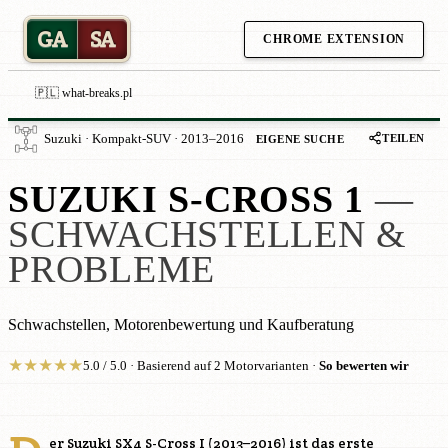
GA
SA
CHROME EXTENSION
🇵🇱 what-breaks.pl
TEILEN
Suzuki · Kompakt-SUV · 2013–2016
EIGENE SUCHE
SUZUKI S-CROSS 1
—
SCHWACHSTELLEN &
PROBLEME
Schwachstellen, Motorenbewertung und Kaufberatung
★
★
★
★
★
5.0 / 5.0 · Basierend auf 2 Motorvarianten ·
So bewerten wir
er Suzuki SX4 S-Cross I (2013–2016) ist das erste