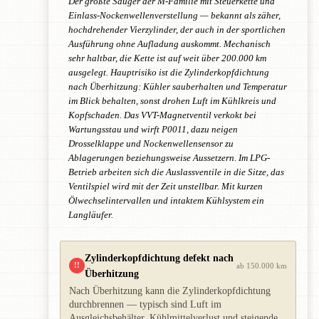
Der größte Sauger der M-Familie mit Steuerkette und
Einlass-Nockenwellenverstellung — bekannt als zäher,
hochdrehender Vierzylinder, der auch in der sportlichen
Ausführung ohne Aufladung auskommt. Mechanisch
sehr haltbar, die Kette ist auf weit über 200.000 km
ausgelegt. Hauptrisiko ist die Zylinderkopfdichtung
nach Überhitzung: Kühler sauberhalten und Temperatur
im Blick behalten, sonst drohen Luft im Kühlkreis und
Kopfschaden. Das VVT-Magnetventil verkokt bei
Wartungsstau und wirft P0011, dazu neigen
Drosselklappe und Nockenwellensensor zu
Ablagerungen beziehungsweise Aussetzern. Im LPG-
Betrieb arbeiten sich die Auslassventile in die Sitze, das
Ventilspiel wird mit der Zeit unstellbar. Mit kurzen
Ölwechselintervallen und intaktem Kühlsystem ein
Langläufer.
Zylinderkopfdichtung defekt nach
!!
ab 150.000 km
Überhitzung
Nach Überhitzung kann die Zylinderkopfdichtung
durchbrennen — typisch sind Luft im
Ausgleichsbehälter, Kühlmittelverlust und steigende