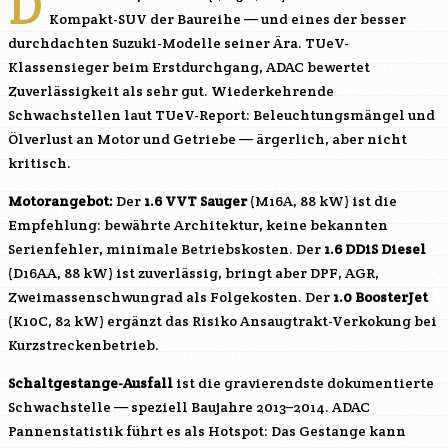
D
Kompakt-SUV der Baureihe — und eines der besser
durchdachten Suzuki-Modelle seiner Ära. TUeV-
Klassensieger beim Erstdurchgang, ADAC bewertet
Zuverlässigkeit als sehr gut. Wiederkehrende
Schwachstellen laut TUeV-Report: Beleuchtungsmängel und
Ölverlust an Motor und Getriebe — ärgerlich, aber nicht
kritisch.
Motorangebot:
Der
1.6 VVT Sauger
(
M16A
, 88 kW) ist die
Empfehlung: bewährte Architektur, keine bekannten
Serienfehler, minimale Betriebskosten. Der
1.6 DDiS Diesel
(
D16AA
, 88 kW) ist zuverlässig, bringt aber DPF, AGR,
Zweimassenschwungrad als Folgekosten. Der
1.0 BoosterJet
(K10C, 82 kW) ergänzt das Risiko Ansaugtrakt-Verkokung bei
Kurzstreckenbetrieb.
Schaltgestange-Ausfall
ist die gravierendste dokumentierte
Schwachstelle — speziell Baujahre 2013–2014. ADAC
Pannenstatistik führt es als Hotspot: Das Gestange kann