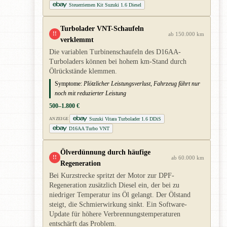
Steuerriemen Kit Suzuki 1.6 Diesel
Turbolader VNT-Schaufeln
!!
ab 150.000 km
verklemmt
Die variablen Turbinenschaufeln des D16AA-
Turboladers können bei hohem km-Stand durch
Ölrückstände klemmen.
Symptome:
Plötzlicher Leistungsverlust, Fahrzeug fährt nur
noch mit reduzierter Leistung
500–1.800 €
Suzuki Vitara Turbolader 1.6 DDiS
ANZEIGE
D16AA Turbo VNT
Ölverdünnung durch häufige
!!
ab 60.000 km
Regeneration
Bei Kurzstrecke spritzt der Motor zur DPF-
Regeneration zusätzlich Diesel ein, der bei zu
niedriger Temperatur ins Öl gelangt. Der Ölstand
steigt, die Schmierwirkung sinkt. Ein Software-
Update für höhere Verbrennungstemperaturen
entschärft das Problem.