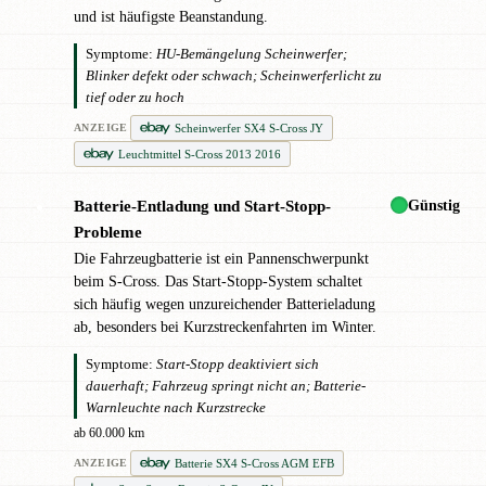
und ist häufigste Beanstandung.
Symptome:
HU-Bemängelung Scheinwerfer;
Blinker defekt oder schwach; Scheinwerferlicht zu
tief oder zu hoch
Scheinwerfer SX4 S-Cross JY
ANZEIGE
Leuchtmittel S-Cross 2013 2016
Günstig
Batterie-Entladung und Start-Stopp-
●
Probleme
Die Fahrzeugbatterie ist ein Pannenschwerpunkt
beim S-Cross. Das Start-Stopp-System schaltet
sich häufig wegen unzureichender Batterieladung
ab, besonders bei Kurzstreckenfahrten im Winter.
Symptome:
Start-Stopp deaktiviert sich
dauerhaft; Fahrzeug springt nicht an; Batterie-
Warnleuchte nach Kurzstrecke
ab 60.000 km
Batterie SX4 S-Cross AGM EFB
ANZEIGE