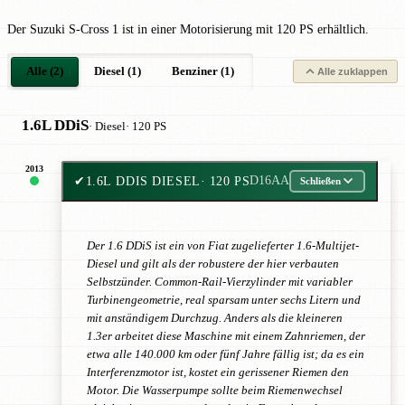
Der Suzuki S-Cross 1 ist in einer Motorisierung mit 120 PS erhältlich.
Alle (2)
Diesel (1)
Benziner (1)
Alle zuklappen
1.6L DDiS
· Diesel
· 120 PS
2013
✔
1.6L DDIS DIESEL
· 120 PS
D16AA
Schließen
Der 1.6 DDiS ist ein von Fiat zugelieferter 1.6-Multijet-
Diesel und gilt als der robustere der hier verbauten
Selbstzünder. Common-Rail-Vierzylinder mit variabler
Turbinengeometrie, real sparsam unter sechs Litern und
mit anständigem Durchzug. Anders als die kleineren
1.3er arbeitet diese Maschine mit einem Zahnriemen, der
etwa alle 140.000 km oder fünf Jahre fällig ist; da es ein
Interferenzmotor ist, kostet ein gerissener Riemen den
Motor. Die Wasserpumpe sollte beim Riemenwechsel