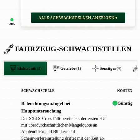
ALLE SCHWACHSTELLEN ANZEIGEN ▾
2016
FAHRZEUG-SCHWACHSTELLEN
Elektronik
(2)
Getriebe
(1)
Sonstiges
(4)
SCHWACHSTELLE
KOSTEN
Günstig
Beleuchtungsmängel bei
●
Hauptuntersuchung
Der SX4 S-Cross fällt bereits bei der ersten HU
mit überdurchschnittlicher Mängelquote an
Abblendlicht und Blinkern auf.
Scheinwerfereinstellung driftet mit der Zeit ab