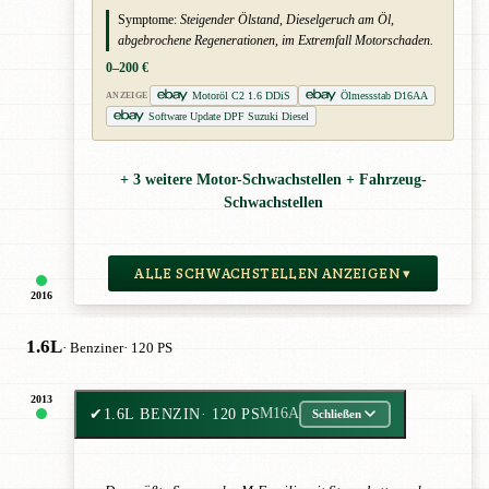
Symptome:
Steigender Ölstand, Dieselgeruch am Öl,
abgebrochene Regenerationen, im Extremfall Motorschaden.
0–200 €
Motoröl C2 1.6 DDiS
Ölmessstab D16AA
ANZEIGE
Software Update DPF Suzuki Diesel
+ 3 weitere Motor-Schwachstellen + Fahrzeug-
Schwachstellen
ALLE SCHWACHSTELLEN ANZEIGEN ▾
2016
1.6L
· Benziner
· 120 PS
2013
✔
1.6L BENZIN
· 120 PS
M16A
Schließen