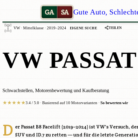
GA
SA
Gute Auto, Schlecht
TEILEN
VW · Mittelklasse · 2019–2024
EIGENE SUCHE
VW PASSAT
Schwachstellen, Motorenbewertung und Kaufberatung
★
★
★
★
★
3.4 / 5.0 · Basierend auf 10 Motorvarianten ·
So bewerten wir
D
er Passat B8 Facelift (2019–2024) ist VW's Versuch, d
SUV und ID.7 zu retten — und für die letzte Generat