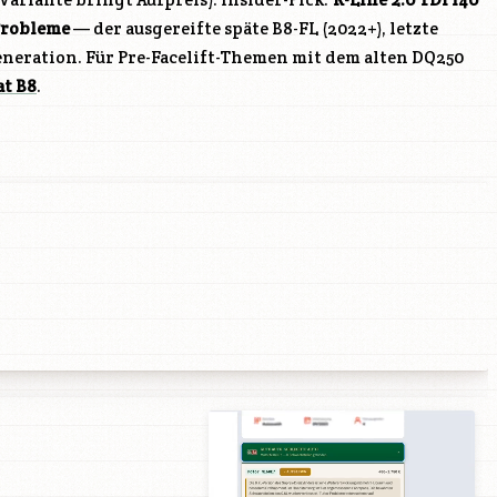
Probleme
— der ausgereifte späte B8-FL (2022+), letzte
eration. Für Pre-Facelift-Themen mit dem alten DQ250
at B8
.