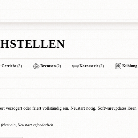
HSTELLEN
Getriebe
(3)
Bremsen
(2)
Karosserie
(2)
Kühlung
 verzögert oder friert vollständig ein. Neustart nötig, Softwareupdates löse
riert ein, Neustart erforderlich