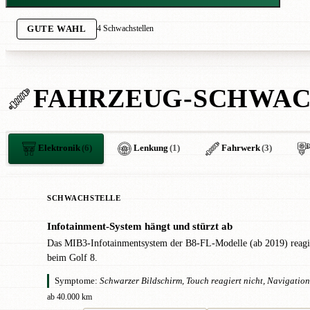
4 Schwachstellen
GUTE WAHL
FAHRZEUG-SCHWAC
Elektronik
(6)
Lenkung
(1)
Fahrwerk
(3)
SCHWACHSTELLE
Infotainment-System hängt und stürzt ab
!
Das MIB3-Infotainmentsystem der B8-FL-Modelle (ab 2019) reagiert
beim Golf 8.
Symptome:
Schwarzer Bildschirm, Touch reagiert nicht, Navigation f
ab 40.000 km