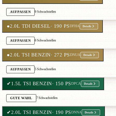
9 Schwachstellen
AUFPASSEN
●
2.0L TDI DIESEL
· 190 PS
DFHA
Details
6 Schwachstellen
AUFPASSEN
●
2.0L TSI BENZIN
· 272 PS
DNUA
Details
5 Schwachstellen
AUFPASSEN
✔
1.5L TSI BENZIN
· 150 PS
DPCA
Details
7 Schwachstellen
GUTE WAHL
✔
2.0L TSI BENZIN
· 190 PS
DNNA
Details