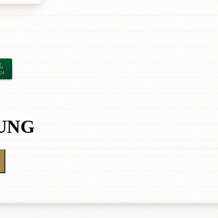
L
24
UNG