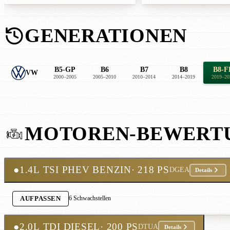
GENERATIONEN
B5-GP
B6
B7
B8
B8-F
VW
2000–2005
2005–2010
2010–2014
2014–2019
2019–20
MOTOREN-BEWERT
●
1.4L TSI PHEV BENZIN
· 218 PS
DGEA
Details
6 Schwachstellen
AUFPASSEN
●
2.0L TDI DIESEL
· 200 PS
DTUA
Details