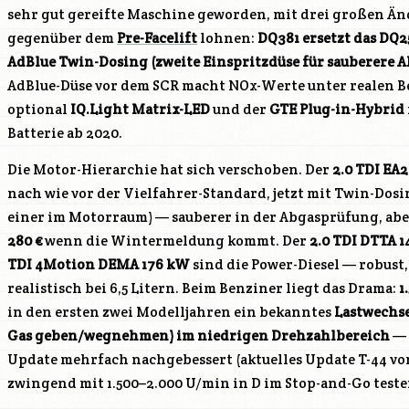
sehr gut gereifte Maschine geworden, mit drei großen Än
gegenüber dem
Pre-Facelift
lohnen:
DQ381 ersetzt das DQ2
AdBlue Twin-Dosing (zweite Einspritzdüse für sauberere A
AdBlue-Düse vor dem SCR macht NOx-Werte unter realen B
optional
IQ.Light Matrix-LED
und der
GTE Plug-in-Hybrid
Batterie ab 2020.
Die Motor-Hierarchie hat sich verschoben. Der
2.0 TDI EA2
nach wie vor der Vielfahrer-Standard, jetzt mit Twin-Dosi
einer im Motorraum) — sauberer in der Abgasprüfung, ab
280 €
wenn die Wintermeldung kommt. Der
2.0 TDI DTTA 
TDI 4Motion DEMA 176 kW
sind die Power-Diesel — robust
realistisch bei 6,5 Litern. Beim Benziner liegt das Drama:
1
in den ersten zwei Modelljahren ein bekanntes
Lastwechse
Gas geben/wegnehmen) im niedrigen Drehzahlbereich
— 
Update mehrfach nachgebessert (aktuelles Update T-44 vo
zwingend mit 1.500–2.000 U/min in D im Stop-and-Go teste