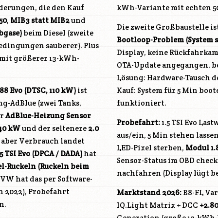
derungen, die den Kauf
kWh-Variante mit echten 50
50
,
MIB3 statt MIB2
und
Die zweite Großbaustelle is
bgase)
beim Diesel (zweite
Bootloop-Problem (System s
edingungen sauberer). Plus
Display, keine Rückfahrkam
mit größerer 13-kWh-
OTA-Update angegangen, be
Lösung: Hardware-Tausch d
88 Evo (DTSC, 110 kW)
ist
Kauf: System für 5 Min boo
ng-AdBlue (zwei Tanks,
funktioniert.
er
AdBlue-Heizung Sensor
Probefahrt:
1.5 TSI Evo Las
140 kW
und der seltenere
2.0
aus/ein, 5 Min stehen lasse
, aber Verbrauch landet
LED-Pixel sterben,
Modul 1.
.5 TSI Evo (
DPCA
/
DADA
)
hat
Sensor-Status im OBD check
l-Ruckeln (Ruckeln beim
nachfahren (Display lügt bei
VW hat das per Software-
n 2022), Probefahrt
Marktstand 2026:
B8-FL Var
n.
IQ.Light Matrix + DCC
+2.80
Generation (große 13-kWh-V