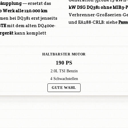
skupplung
— ersetzt das
kW DSG DQ381 ohne MIB3-
b Werk alle 120.000 km
Verbrenner-Großserien-Gen
n bei DQ381 erst jenseits
und EA288-CRLB: siehe
Pass
GTE
mit dem alten DQ400e-
rgerät
kann komplett
HALTBARSTER MOTOR
190 PS
2.0L TSI Benzin
4 Schwachstellen
GUTE WAHL