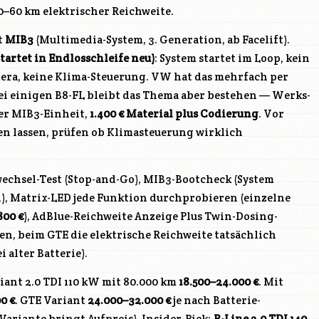
–60 km elektrischer Reichweite.
t
MIB3
(Multimedia-System, 3. Generation, ab Facelift).
tartet in Endlosschleife neu)
: System startet im Loop, kein
era, keine Klima-Steuerung. VW hat das mehrfach per
i einigen B8-FL bleibt das Thema aber bestehen — Werks-
er MIB3-Einheit,
1.400 € Material plus Codierung
. Vor
ten lassen, prüfen ob Klimasteuerung wirklich
twechsel-Test (Stop-and-Go), MIB3-Bootcheck (System
n), Matrix-LED jede Funktion durchprobieren (einzelne
800 €
), AdBlue-Reichweite Anzeige Plus Twin-Dosing-
en, beim GTE die elektrische Reichweite tatsächlich
 alter Batterie).
iant 2.0 TDI 110 kW mit 80.000 km
18.500–24.000 €
. Mit
0 €
. GTE Variant
24.000–32.000 €
je nach Batterie-
ariante bringt Aufpreis). Insider-Pick:
R-Line 2.0 TDI 140