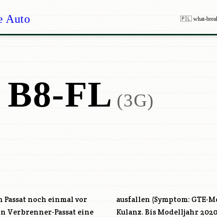
e Auto
🇵🇱 what-brea
 B8-FL
(3G)
en Passat noch einmal vor
ausfallen (Symptom: GTE-M
ion Verbrenner-Passat eine
Kulanz. Bis Modelljahr 2020