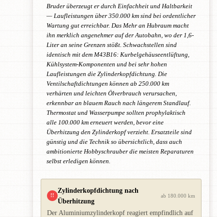
Bruder überzeugt er durch Einfachheit und Haltbarkeit
— Laufleistungen über 350.000 km sind bei ordentlicher
Wartung gut erreichbar. Das Mehr an Hubraum macht
ihn merklich angenehmer auf der Autobahn, wo der 1,6-
Liter an seine Grenzen stößt. Schwachstellen sind
identisch mit dem M43B16: Kurbelgehäuseentlüftung,
Kühlsystem-Komponenten und bei sehr hohen
Laufleistungen die Zylinderkopfdichtung. Die
Ventilschaftdichtungen können ab 250.000 km
verhärten und leichten Ölverbrauch verursachen,
erkennbar an blauem Rauch nach längerem Standlauf.
Thermostat und Wasserpumpe sollten prophylaktisch
alle 100.000 km erneuert werden, bevor eine
Überhitzung den Zylinderkopf verzieht. Ersatzteile sind
günstig und die Technik so übersichtlich, dass auch
ambitionierte Hobbyschrauber die meisten Reparaturen
selbst erledigen können.
Zylinderkopfdichtung nach
!!
ab 180.000 km
Überhitzung
Der Aluminiumzylinderkopf reagiert empfindlich auf