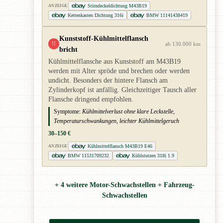
Stirndeckeldichtung M43B19
ANZEIGE
Kettenkasten Dichtung 316i
BMW 11141438419
Kunststoff-Kühlmittelflansch
!!
ab 130.000 km
bricht
Kühlmittelflansche aus Kunststoff am M43B19
werden mit Alter spröde und brechen oder werden
undicht. Besonders der hintere Flansch am
Zylinderkopf ist anfällig. Gleichzeitiger Tausch aller
Flansche dringend empfohlen.
Symptome:
Kühlmittelverlust ohne klare Leckstelle,
Temperaturschwankungen, leichter Kühlmittelgeruch
30–150 €
Kühlmittelflansch M43B19 E46
ANZEIGE
BMW 11531709232
Kühlstutzen 318i 1.9
+ 4 weitere Motor-Schwachstellen + Fahrzeug-
Schwachstellen