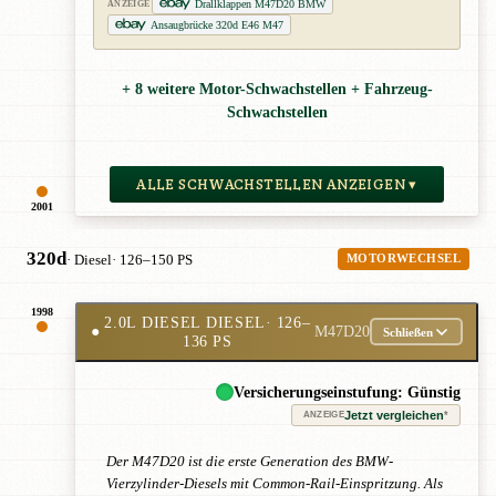
Drallklappen M47D20 BMW
ANZEIGE
Ansaugbrücke 320d E46 M47
+ 8 weitere Motor-Schwachstellen + Fahrzeug-
Schwachstellen
ALLE SCHWACHSTELLEN ANZEIGEN ▾
2001
320d
· Diesel
· 126–150 PS
MOTORWECHSEL
1998
2.0L DIESEL DIESEL
· 126–
●
M47D20
Schließen
136 PS
Versicherungseinstufung: Günstig
Jetzt vergleichen
*
ANZEIGE
Der M47D20 ist die erste Generation des BMW-
Vierzylinder-Diesels mit Common-Rail-Einspritzung. Als