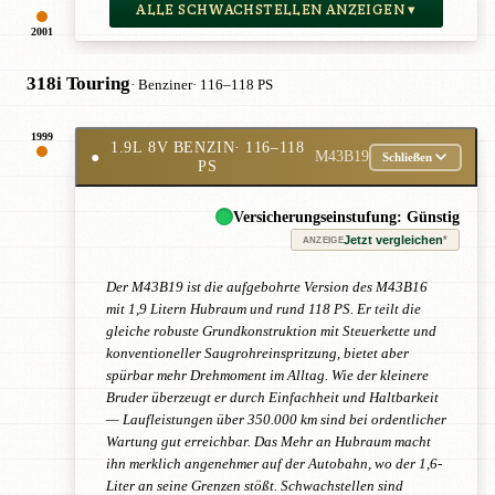
ALLE SCHWACHSTELLEN ANZEIGEN ▾
2001
318i Touring
· Benziner
· 116–118 PS
1999
1.9L 8V BENZIN
· 116–118
●
M43B19
Schließen
PS
Versicherungseinstufung: Günstig
Jetzt vergleichen
*
ANZEIGE
Der M43B19 ist die aufgebohrte Version des M43B16
mit 1,9 Litern Hubraum und rund 118 PS. Er teilt die
gleiche robuste Grundkonstruktion mit Steuerkette und
konventioneller Saugrohreinspritzung, bietet aber
spürbar mehr Drehmoment im Alltag. Wie der kleinere
Bruder überzeugt er durch Einfachheit und Haltbarkeit
— Laufleistungen über 350.000 km sind bei ordentlicher
Wartung gut erreichbar. Das Mehr an Hubraum macht
ihn merklich angenehmer auf der Autobahn, wo der 1,6-
Liter an seine Grenzen stößt. Schwachstellen sind