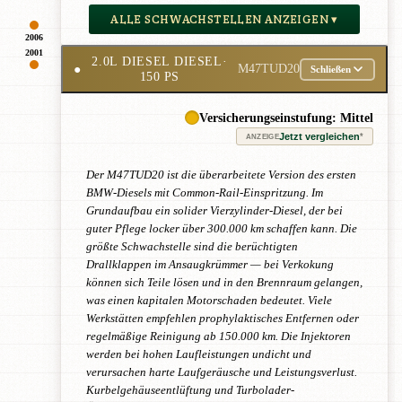
ALLE SCHWACHSTELLEN ANZEIGEN ▾
2006
2001
2.0L DIESEL DIESEL
·
●
M47TUD20
Schließen
150 PS
Versicherungseinstufung: Mittel
Jetzt vergleichen
*
ANZEIGE
Der M47TUD20 ist die überarbeitete Version des ersten
BMW-Diesels mit Common-Rail-Einspritzung. Im
Grundaufbau ein solider Vierzylinder-Diesel, der bei
guter Pflege locker über 300.000 km schaffen kann. Die
größte Schwachstelle sind die berüchtigten
Drallklappen im Ansaugkrümmer — bei Verkokung
können sich Teile lösen und in den Brennraum gelangen,
was einen kapitalen Motorschaden bedeutet. Viele
Werkstätten empfehlen prophylaktisches Entfernen oder
regelmäßige Reinigung ab 150.000 km. Die Injektoren
werden bei hohen Laufleistungen undicht und
verursachen harte Laufgeräusche und Leistungsverlust.
Kurbelgehäuseentlüftung und Turbolader-