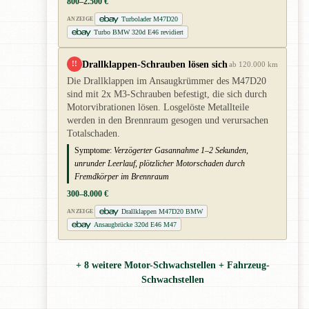
800–2.500 €
Turbolader M47D20
ANZEIGE
Turbo BMW 320d E46 revidiert
Drallklappen-Schrauben lösen sich
!!
ab 120.000 km
Die Drallklappen im Ansaugkrümmer des M47D20
sind mit 2x M3-Schrauben befestigt, die sich durch
Motorvibrationen lösen. Losgelöste Metallteile
werden in den Brennraum gesogen und verursachen
Totalschaden.
Symptome:
Verzögerter Gasannahme 1–2 Sekunden,
unrunder Leerlauf, plötzlicher Motorschaden durch
Fremdkörper im Brennraum
300–8.000 €
Drallklappen M47D20 BMW
ANZEIGE
Ansaugbrücke 320d E46 M47
+ 8 weitere Motor-Schwachstellen + Fahrzeug-
Schwachstellen