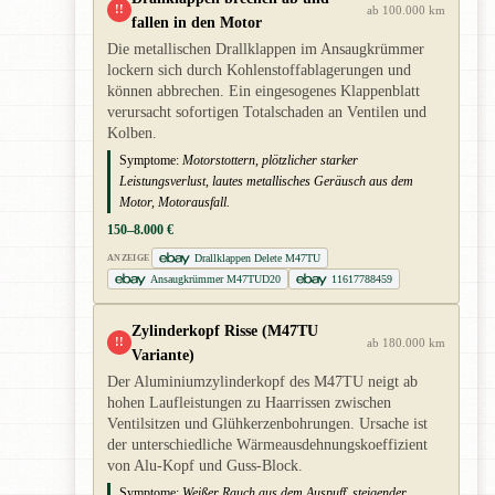
!!
ab 100.000 km
fallen in den Motor
Die metallischen Drallklappen im Ansaugkrümmer
lockern sich durch Kohlenstoffablagerungen und
können abbrechen. Ein eingesogenes Klappenblatt
verursacht sofortigen Totalschaden an Ventilen und
Kolben.
Symptome:
Motorstottern, plötzlicher starker
Leistungsverlust, lautes metallisches Geräusch aus dem
Motor, Motorausfall.
150–8.000 €
Drallklappen Delete M47TU
ANZEIGE
Ansaugkrümmer M47TUD20
11617788459
Zylinderkopf Risse (M47TU
!!
ab 180.000 km
Variante)
Der Aluminiumzylinderkopf des M47TU neigt ab
hohen Laufleistungen zu Haarrissen zwischen
Ventilsitzen und Glühkerzenbohrungen. Ursache ist
der unterschiedliche Wärmeausdehnungskoeffizient
von Alu-Kopf und Guss-Block.
Symptome:
Weißer Rauch aus dem Auspuff, steigender