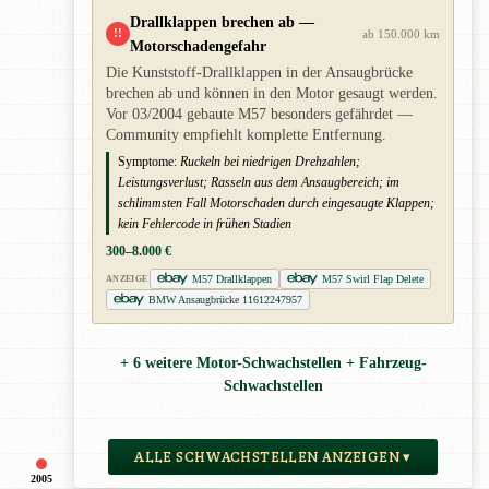
Drallklappen brechen ab —
!!
ab 150.000 km
Motorschadengefahr
Die Kunststoff-Drallklappen in der Ansaugbrücke
brechen ab und können in den Motor gesaugt werden.
Vor 03/2004 gebaute M57 besonders gefährdet —
Community empfiehlt komplette Entfernung.
Symptome:
Ruckeln bei niedrigen Drehzahlen;
Leistungsverlust; Rasseln aus dem Ansaugbereich; im
schlimmsten Fall Motorschaden durch eingesaugte Klappen;
kein Fehlercode in frühen Stadien
300–8.000 €
M57 Drallklappen
M57 Swirl Flap Delete
ANZEIGE
BMW Ansaugbrücke 11612247957
+ 6 weitere Motor-Schwachstellen + Fahrzeug-
Schwachstellen
ALLE SCHWACHSTELLEN ANZEIGEN ▾
2005