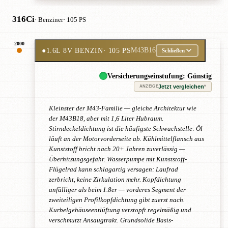
316Ci
· Benziner
· 105 PS
2000
●
1.6L 8V BENZIN
· 105 PS
M43B16
Schließen
Versicherungseinstufung: Günstig
Jetzt vergleichen
*
ANZEIGE
Kleinster der M43-Familie — gleiche Architektur wie
der M43B18, aber mit 1,6 Liter Hubraum.
Stirndeckeldichtung ist die häufigste Schwachstelle: Öl
läuft an der Motorvorderseite ab. Kühlmittelflansch aus
Kunststoff bricht nach 20+ Jahren zuverlässig —
Überhitzungsgefahr. Wasserpumpe mit Kunststoff-
Flügelrad kann schlagartig versagen: Laufrad
zerbricht, keine Zirkulation mehr. Kopfdichtung
anfälliger als beim 1.8er — vorderes Segment der
zweiteiligen Profilkopfdichtung gibt zuerst nach.
Kurbelgehäuseentlüftung verstopft regelmäßig und
verschmutzt Ansaugtrakt. Grundsolide Basis-