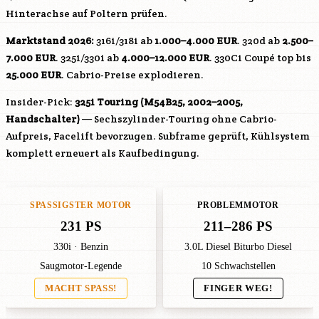
Hinterachse auf Poltern prüfen.
Marktstand 2026:
316i/318i ab
1.000–4.000 EUR
. 320d ab
2.500–
7.000 EUR
. 325i/330i ab
4.000–12.000 EUR
. 330Ci Coupé top bis
25.000 EUR
. Cabrio-Preise explodieren.
Insider-Pick:
325i Touring (
M54B25
, 2002–2005,
Handschalter)
— Sechszylinder-Touring ohne Cabrio-
Aufpreis, Facelift bevorzugen. Subframe geprüft, Kühlsystem
komplett erneuert als Kaufbedingung.
SPASSIGSTER MOTOR
PROBLEMMOTOR
231 PS
211–286 PS
330i · Benzin
3.0L Diesel Biturbo Diesel
Saugmotor-Legende
10 Schwachstellen
MACHT SPASS!
FINGER WEG!