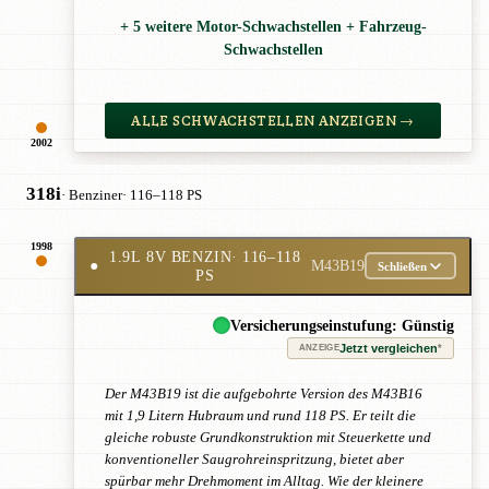
+ 5 weitere Motor-Schwachstellen + Fahrzeug-
Schwachstellen
ALLE SCHWACHSTELLEN ANZEIGEN →
2002
318i
· Benziner
· 116–118 PS
1998
1.9L 8V BENZIN
· 116–118
●
M43B19
Schließen
PS
Versicherungseinstufung: Günstig
Jetzt vergleichen
*
ANZEIGE
Der M43B19 ist die aufgebohrte Version des M43B16
mit 1,9 Litern Hubraum und rund 118 PS. Er teilt die
gleiche robuste Grundkonstruktion mit Steuerkette und
konventioneller Saugrohreinspritzung, bietet aber
spürbar mehr Drehmoment im Alltag. Wie der kleinere