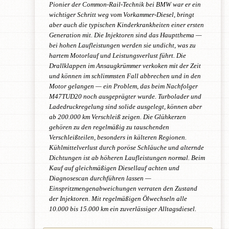
Pionier der Common-Rail-Technik bei BMW war er ein
wichtiger Schritt weg vom Vorkammer-Diesel, bringt
aber auch die typischen Kinderkrankheiten einer ersten
Generation mit. Die Injektoren sind das Hauptthema —
bei hohen Laufleistungen werden sie undicht, was zu
hartem Motorlauf und Leistungsverlust führt. Die
Drallklappen im Ansaugkrümmer verkoken mit der Zeit
und können im schlimmsten Fall abbrechen und in den
Motor gelangen — ein Problem, das beim Nachfolger
M47TUD20 noch ausgeprägter wurde. Turbolader und
Ladedruckregelung sind solide ausgelegt, können aber
ab 200.000 km Verschleiß zeigen. Die Glühkerzen
gehören zu den regelmäßig zu tauschenden
Verschleißteilen, besonders in kälteren Regionen.
Kühlmittelverlust durch poröse Schläuche und alternde
Dichtungen ist ab höheren Laufleistungen normal. Beim
Kauf auf gleichmäßigen Diesellauf achten und
Diagnosescan durchführen lassen —
Einspritzmengenabweichungen verraten den Zustand
der Injektoren. Mit regelmäßigen Ölwechseln alle
10.000 bis 15.000 km ein zuverlässiger Alltagsdiesel.