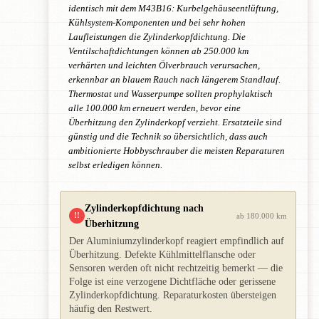
identisch mit dem M43B16: Kurbelgehäuseentlüftung,
Kühlsystem-Komponenten und bei sehr hohen
Laufleistungen die Zylinderkopfdichtung. Die
Ventilschaftdichtungen können ab 250.000 km
verhärten und leichten Ölverbrauch verursachen,
erkennbar an blauem Rauch nach längerem Standlauf.
Thermostat und Wasserpumpe sollten prophylaktisch
alle 100.000 km erneuert werden, bevor eine
Überhitzung den Zylinderkopf verzieht. Ersatzteile sind
günstig und die Technik so übersichtlich, dass auch
ambitionierte Hobbyschrauber die meisten Reparaturen
selbst erledigen können.
Zylinderkopfdichtung nach
!!
ab 180.000 km
Überhitzung
Der Aluminiumzylinderkopf reagiert empfindlich auf
Überhitzung. Defekte Kühlmittelflansche oder
Sensoren werden oft nicht rechtzeitig bemerkt — die
Folge ist eine verzogene Dichtfläche oder gerissene
Zylinderkopfdichtung. Reparaturkosten übersteigen
häufig den Restwert.