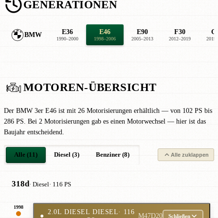
GENERATIONEN
E36
E46
E90
F30
G
BMW
1990–2000
1998–2006
2005–2013
2012–2019
2019
MOTOREN-ÜBERSICHT
Der BMW 3er E46 ist mit 26 Motorisierungen erhältlich — von 102 PS bis
286 PS. Bei 2 Motorisierungen gab es einen Motorwechsel — hier ist das
Baujahr entscheidend.
Alle (11)
Diesel (3)
Benziner (8)
Alle zuklappen
318d
· Diesel
· 116 PS
1998
2.0L DIESEL DIESEL
· 116
●
M47D20
Schließen