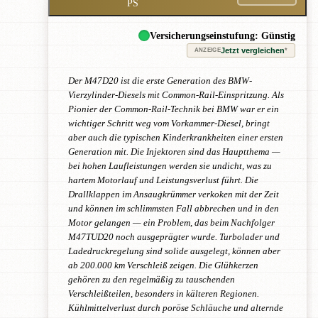
PS
Versicherungseinstufung: Günstig
Jetzt vergleichen
*
ANZEIGE
Der M47D20 ist die erste Generation des BMW-
Vierzylinder-Diesels mit Common-Rail-Einspritzung. Als
Pionier der Common-Rail-Technik bei BMW war er ein
wichtiger Schritt weg vom Vorkammer-Diesel, bringt
aber auch die typischen Kinderkrankheiten einer ersten
Generation mit. Die Injektoren sind das Hauptthema —
bei hohen Laufleistungen werden sie undicht, was zu
hartem Motorlauf und Leistungsverlust führt. Die
Drallklappen im Ansaugkrümmer verkoken mit der Zeit
und können im schlimmsten Fall abbrechen und in den
Motor gelangen — ein Problem, das beim Nachfolger
M47TUD20 noch ausgeprägter wurde. Turbolader und
Ladedruckregelung sind solide ausgelegt, können aber
ab 200.000 km Verschleiß zeigen. Die Glühkerzen
gehören zu den regelmäßig zu tauschenden
Verschleißteilen, besonders in kälteren Regionen.
Kühlmittelverlust durch poröse Schläuche und alternde