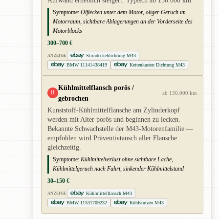
Aufwand erheblich steigert. Typisch ab 150.000 km.
Symptome:
Ölflecken unter dem Motor, öliger Geruch im
Motorraum, sichtbare Ablagerungen an der Vorderseite des
Motorblocks
300–700 €
Stirndeckeldichtung M43
ANZEIGE
BMW 11141438419
Kettenkasten Dichtung M43
Kühlmittelflansch porös /
!!
ab 130.000 km
gebrochen
Kunststoff-Kühlmittelflansche am Zylinderkopf
werden mit Alter porös und beginnen zu lecken.
Bekannte Schwachstelle der M43-Motorenfamilie —
empfohlen wird Präventivtausch aller Flansche
gleichzeitig.
Symptome:
Kühlmittelverlust ohne sichtbare Lache,
Kühlmittelgeruch nach Fahrt, sinkender Kühlmittelstand
30–150 €
Kühlmittelflansch M43
ANZEIGE
BMW 11531709232
Kühlstutzen M43