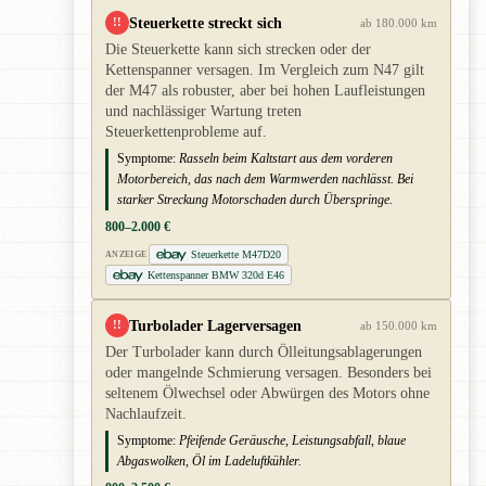
Steuerkette streckt sich
!!
ab 180.000 km
Die Steuerkette kann sich strecken oder der
Kettenspanner versagen. Im Vergleich zum N47 gilt
der M47 als robuster, aber bei hohen Laufleistungen
und nachlässiger Wartung treten
Steuerkettenprobleme auf.
Symptome:
Rasseln beim Kaltstart aus dem vorderen
Motorbereich, das nach dem Warmwerden nachlässt. Bei
starker Streckung Motorschaden durch Überspringe.
800–2.000 €
Steuerkette M47D20
ANZEIGE
Kettenspanner BMW 320d E46
Turbolader Lagerversagen
!!
ab 150.000 km
Der Turbolader kann durch Ölleitungsablagerungen
oder mangelnde Schmierung versagen. Besonders bei
seltenem Ölwechsel oder Abwürgen des Motors ohne
Nachlaufzeit.
Symptome:
Pfeifende Geräusche, Leistungsabfall, blaue
Abgaswolken, Öl im Ladeluftkühler.