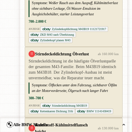
Symptome:
Weißer Rauch aus dem Auspuff, Kühlmittelverlust
ohne sichtbare Leckage, Öl-Wasser-Emulsion im
Ausgleichsbehälter, starker Leistungsverlust
700–2.000 €
Zylinderkopfdichtung M43B19 11121721917
ANZEIGE
ZKD M43 nach Überhitzung
Zylinderkopf planen M43
Stirndeckeldichtung Ölverlust
!!
ab 160.000 km
Stirndeckeldichtung ist die häufigste Ölverlustquelle
der gesamten M43-Familie. Beim M43B19 identisch
zum M43B18. Der Zylinderkopf-Ausbau ist meist
unvermeidbar, was die Reparatur teuer macht.
Symptome:
Ölflecken unter dem Fahrzeug, sichtbarer Ölfilm
an der Motorvorderseite, Ölgeruch nach langer Fahrt
300–700 €
Stirndeckeldichtung M43B19
ANZEIGE
Kettenkasten Dichtung 316i
BMW 11141438419
Alle BMW Modelle
Kunststoff-Kühlmittelflansch
!!
ab 130.000 km
bricht