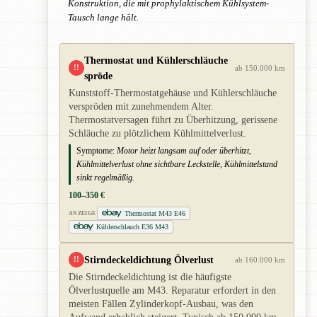
Konstruktion, die mit prophylaktischem Kühlsystem-
Tausch lange hält.
Thermostat und Kühlerschläuche
!!
ab 150.000 km
spröde
Kunststoff-Thermostatgehäuse und Kühlerschläuche
verspröden mit zunehmendem Alter.
Thermostatversagen führt zu Überhitzung, gerissene
Schläuche zu plötzlichem Kühlmittelverlust.
Symptome:
Motor heizt langsam auf oder überhitzt,
Kühlmittelverlust ohne sichtbare Leckstelle, Kühlmittelstand
sinkt regelmäßig.
100–350 €
Thermostat M43 E46
ANZEIGE
Kühlerschlauch E36 M43
Stirndeckeldichtung Ölverlust
!!
ab 160.000 km
Die Stirndeckeldichtung ist die häufigste
Ölverlustquelle am M43. Reparatur erfordert in den
meisten Fällen Zylinderkopf-Ausbau, was den