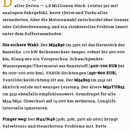
D
aller Zeiten — 2,8 Millionen Stück. Letzter 3er mit
analogem Fahrgefühl, bevor iDrive und Turbo alles
veränderten. Aber die Motorenwahl entscheidet über Genuss
oder Geldverbrennung, und ein strukturelles Problem lauert
unter dem Kofferraumboden.
Die sichere Wahl:
Der
M54B30
im 330i ist das Herzstück der
Baureihe. 170 kW Reihensechser-Sauger, robust bis 300.000
km, Klang wie ein Versprechen. Schwachpunkte:
Wasserpumpe/Thermostat aus Kunststoff (
400–700 EUR
bei
80.000–100.000 km), VANOS-Dichtungen (
250–600 EUR
),
Ventildeckeldichtung ölt aus. Der
M54B25
im 325i ist
ähnlich solide mit weniger Leistung. Der ältere
M52TUB25
im 323i ebenfalls empfehlenswert. Grundregel für alle
M54
/
M52
: Ölwechsel auf 15.000 km verkürzen, Longlife-
Intervalle ignorieren.
Finger weg:
Der
N42/
N46
(316i, 318i, 320i ab 2001) bringt
Valvetronic und Steuerketten-Probleme mit. Kette