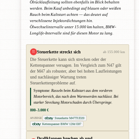
Ölrücklaufleitung sollten ebenfalls im Blick behalten
werden. Beim Kauf unbedingt auf blauen oder weißen
Rauch beim Kaltstart achten — das deutet auf
verschlissene Injektordichtungen hin.
Ölwechselintervalle unter 15.000 km halten, BMW-
Longlife-Intervalle sind für diesen Motor zu lang.
Steuerkette streckt sich
!!
ab 155.000 km
Die Steuerkette kann sich strecken oder der
Kettenspanner versagen. Im Vergleich zum N47 gilt
der M47 als robuster, aber bei hohen Laufleistungen
und nachlässiger Wartung treten
Steuerkettenprobleme auf.
Symptome:
Rasseln beim Kaltstart aus dem vorderen
Motorbereich, das nach dem Warmwerden nachlässt. Bei
starker Streckung Motorschaden durch Überspringe.
800–3.000 €
Steuerkette M47TUD20
ANZEIGE
Kettenspanner BMW 120d E87
Drallklappen brechen ab und