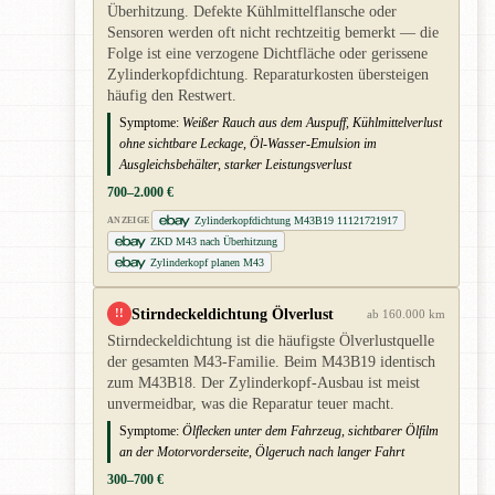
Überhitzung. Defekte Kühlmittelflansche oder
Sensoren werden oft nicht rechtzeitig bemerkt — die
Folge ist eine verzogene Dichtfläche oder gerissene
Zylinderkopfdichtung. Reparaturkosten übersteigen
häufig den Restwert.
Symptome:
Weißer Rauch aus dem Auspuff, Kühlmittelverlust
ohne sichtbare Leckage, Öl-Wasser-Emulsion im
Ausgleichsbehälter, starker Leistungsverlust
700–2.000 €
Zylinderkopfdichtung M43B19 11121721917
ANZEIGE
ZKD M43 nach Überhitzung
Zylinderkopf planen M43
Stirndeckeldichtung Ölverlust
!!
ab 160.000 km
Stirndeckeldichtung ist die häufigste Ölverlustquelle
der gesamten M43-Familie. Beim M43B19 identisch
zum M43B18. Der Zylinderkopf-Ausbau ist meist
unvermeidbar, was die Reparatur teuer macht.
Symptome:
Ölflecken unter dem Fahrzeug, sichtbarer Ölfilm
an der Motorvorderseite, Ölgeruch nach langer Fahrt
300–700 €