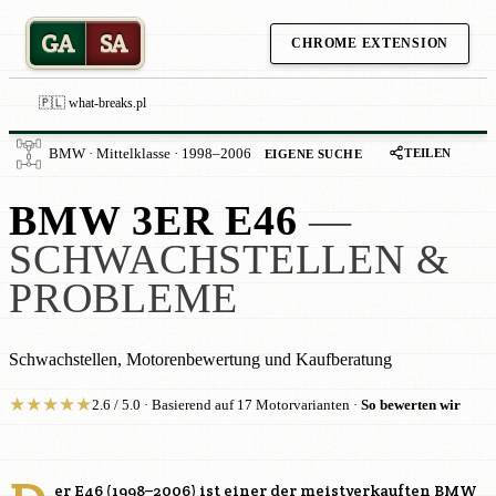
GA
SA
CHROME EXTENSION
🇵🇱 what-breaks.pl
TEILEN
BMW · Mittelklasse · 1998–2006
EIGENE SUCHE
BMW 3ER E46
—
SCHWACHSTELLEN &
PROBLEME
Schwachstellen, Motorenbewertung und Kaufberatung
★
★
★
★
★
2.6 / 5.0 · Basierend auf 17 Motorvarianten ·
So bewerten wir
er E46 (1998–2006) ist einer der meistverkauften BMW