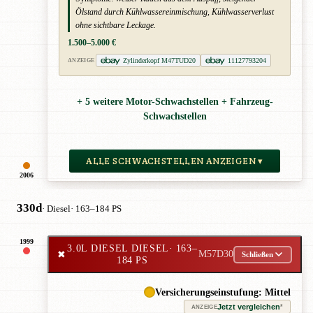
Ölstand durch Kühlwassereinmischung, Kühlwasserverlust
ohne sichtbare Leckage.
1.500–5.000 €
Zylinderkopf M47TUD20
11127793204
ANZEIGE
+ 5 weitere Motor-Schwachstellen + Fahrzeug-
Schwachstellen
ALLE SCHWACHSTELLEN ANZEIGEN ▾
2006
330d
· Diesel
· 163–184 PS
1999
3.0L DIESEL DIESEL
· 163–
✖
M57D30
Schließen
184 PS
Versicherungseinstufung: Mittel
Jetzt vergleichen
*
ANZEIGE