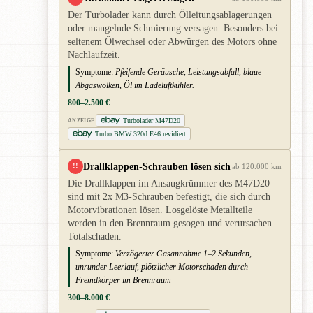
Der Turbolader kann durch Ölleitungsablagerungen
oder mangelnde Schmierung versagen. Besonders bei
seltenem Ölwechsel oder Abwürgen des Motors ohne
Nachlaufzeit.
Symptome:
Pfeifende Geräusche, Leistungsabfall, blaue
Abgaswolken, Öl im Ladeluftkühler.
800–2.500 €
Turbolader M47D20
ANZEIGE
Turbo BMW 320d E46 revidiert
Drallklappen-Schrauben lösen sich
!!
ab 120.000 km
Die Drallklappen im Ansaugkrümmer des M47D20
sind mit 2x M3-Schrauben befestigt, die sich durch
Motorvibrationen lösen. Losgelöste Metallteile
werden in den Brennraum gesogen und verursachen
Totalschaden.
Symptome:
Verzögerter Gasannahme 1–2 Sekunden,
unrunder Leerlauf, plötzlicher Motorschaden durch
Fremdkörper im Brennraum
300–8.000 €