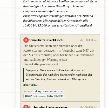
Dichtungen ist ab höheren Laufleistungen normal. Beim
Kauf auf gleichmäßigen Diesellauf achten und
Diagnosescan durchführen lassen —
Einspritzmengenabweichungen verraten den Zustand
der Injektoren. Mit regelmäßigen Ölwechseln alle
10.000 bis 15.000 km ein zuverlässiger Alltagsdiesel.
Steuerkette streckt sich
!!
ab 180.000 km
Die Steuerkette kann sich strecken oder der
Kettenspanner versagen. Im Vergleich zum N47 gilt
der M47 als robuster, aber bei hohen Laufleistungen
und nachlässiger Wartung treten
Steuerkettenprobleme auf.
Symptome:
Rasseln beim Kaltstart aus dem vorderen
Motorbereich, das nach dem Warmwerden nachlässt. Bei
starker Streckung Motorschaden durch Überspringe.
800–2.000 €
Steuerkette M47D20
ANZEIGE
Kettenspanner BMW 320d E46
Turbolader Lagerversagen
!!
ab 150.000 km