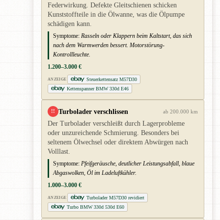
Federwirkung. Defekte Gleitschienen schicken
Kunststoffteile in die Ölwanne, was die Ölpumpe
schädigen kann.
Symptome:
Rasseln oder Klappern beim Kaltstart, das sich
nach dem Warmwerden bessert. Motorstörung-
Kontrollleuchte.
1.200–3.000 €
Steuerkettensatz M57D30
ANZEIGE
Kettenspanner BMW 330d E46
Turbolader verschlissen
!!
ab 200.000 km
Der Turbolader verschleißt durch Lagerprobleme
oder unzureichende Schmierung. Besonders bei
seltenem Ölwechsel oder direktem Abwürgen nach
Volllast.
Symptome:
Pfeifgeräusche, deutlicher Leistungsabfall, blaue
Abgaswolken, Öl im Ladeluftkühler.
1.000–3.000 €
Turbolader M57D30 revidiert
ANZEIGE
Turbo BMW 330d 530d E60