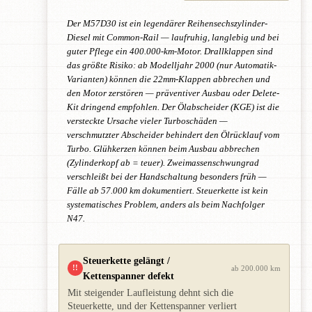
Der M57D30 ist ein legendärer Reihensechszylinder-
Diesel mit Common-Rail — laufruhig, langlebig und bei
guter Pflege ein 400.000-km-Motor. Drallklappen sind
das größte Risiko: ab Modelljahr 2000 (nur Automatik-
Varianten) können die 22mm-Klappen abbrechen und
den Motor zerstören — präventiver Ausbau oder Delete-
Kit dringend empfohlen. Der Ölabscheider (KGE) ist die
versteckte Ursache vieler Turboschäden —
verschmutzter Abscheider behindert den Ölrücklauf vom
Turbo. Glühkerzen können beim Ausbau abbrechen
(Zylinderkopf ab = teuer). Zweimassenschwungrad
verschleißt bei der Handschaltung besonders früh —
Fälle ab 57.000 km dokumentiert. Steuerkette ist kein
systematisches Problem, anders als beim Nachfolger
N47.
Steuerkette gelängt /
!!
ab 200.000 km
Kettenspanner defekt
Mit steigender Laufleistung dehnt sich die
Steuerkette, und der Kettenspanner verliert