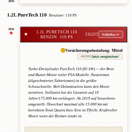
2016
1.2L PureTech 110
· Benziner
· 110 PS
2016
1.2L PURETECH 110
✖
EB2DT
Schließen
BENZIN
· 110 PS
Versicherungseinstufung: Mittel
Jetzt vergleichen
*
ANZEIGE
Turbo-Dreizylinder PureTech 110 (81 kW) — der Brot-
und-Butter-Motor vieler PSA-Modelle. Nassriemen
(ölgeschmierter Zahnriemen) ist die größte
Schwachstelle: Belt-Delamination kann den Motor
zerstören. Stellantis hat die Garantie auf 10
Jahre/175.000 km verlängert. Ab 2019 auf Steuerkette
umgestellt. Ölwechsel maximal alle 15.000 km mit
korrektem Total Quartz Ineo Xtra ist Pflicht. Kraftvoller
Motor wenn der Riemen intakt ist.