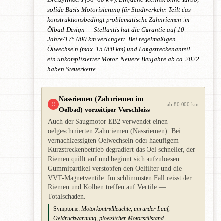
solide Basis-Motorisierung für Stadtverkehr. Teilt das
konstruktionsbedingt problematische Zahnriemen-im-
Ölbad-Design — Stellantis hat die Garantie auf 10
Jahre/175.000 km verlängert. Bei regelmäßigen
Ölwechseln (max. 15.000 km) und Langstreckenanteil
ein unkomplizierter Motor. Neuere Baujahre ab ca. 2022
haben Steuerkette.
Nassriemen (Zahnriemen im
!!
ab 80.000 km
Oelbad) vorzeitiger Verschleiss
Auch der Saugmotor EB2 verwendet einen
oelgeschmierten Zahnriemen (Nassriemen). Bei
vernachlaessigten Oelwechseln oder haeufigem
Kurzstreckenbetrieb degradiert das Oel schneller, der
Riemen quillt auf und beginnt sich aufzuloesen.
Gummipartikel verstopfen den Oelfilter und die
VVT-Magnetventile. Im schlimmsten Fall reisst der
Riemen und Kolben treffen auf Ventile —
Totalschaden.
Symptome:
Motorkontrollleuchte, unrunder Lauf,
Oeldruckwarnung, ploetzlicher Motorstillstand.