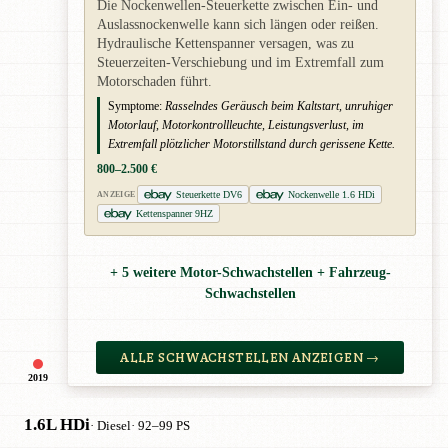
Die Nockenwellen-Steuerkette zwischen Ein- und
Auslassnockenwelle kann sich längen oder reißen.
Hydraulische Kettenspanner versagen, was zu
Steuerzeiten-Verschiebung und im Extremfall zum
Motorschaden führt.
Symptome:
Rasselndes Geräusch beim Kaltstart, unruhiger
Motorlauf, Motorkontrollleuchte, Leistungsverlust, im
Extremfall plötzlicher Motorstillstand durch gerissene Kette.
800–2.500 €
Steuerkette DV6
Nockenwelle 1.6 HDi
ANZEIGE
Kettenspanner 9HZ
+ 5 weitere Motor-Schwachstellen + Fahrzeug-
Schwachstellen
ALLE SCHWACHSTELLEN ANZEIGEN →
2019
1.6L HDi
· Diesel
· 92–99 PS