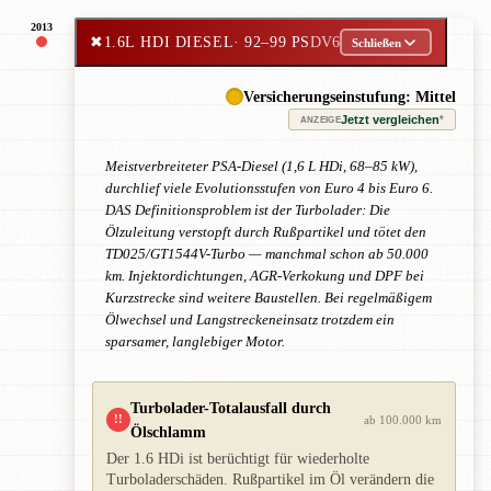
2013
✖
1.6L HDI DIESEL
· 92–99 PS
DV6
Schließen
Versicherungseinstufung: Mittel
Jetzt vergleichen
*
ANZEIGE
Meistverbreiteter PSA-Diesel (1,6 L HDi, 68–85 kW),
durchlief viele Evolutionsstufen von Euro 4 bis Euro 6.
DAS Definitionsproblem ist der Turbolader: Die
Ölzuleitung verstopft durch Rußpartikel und tötet den
TD025/GT1544V-Turbo — manchmal schon ab 50.000
km. Injektordichtungen, AGR-Verkokung und DPF bei
Kurzstrecke sind weitere Baustellen. Bei regelmäßigem
Ölwechsel und Langstreckeneinsatz trotzdem ein
sparsamer, langlebiger Motor.
Turbolader-Totalausfall durch
!!
ab 100.000 km
Ölschlamm
Der 1.6 HDi ist berüchtigt für wiederholte
Turboladerschäden. Rußpartikel im Öl verändern die