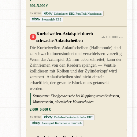
600–5.000 €
Zahnriemen EB2 PureTech Nassriemen
ANZEIGE
Steuertrieb EB2
Kurbelwellen-Axialspiel durch
!!
ab 100.000 km
schwache Anlaufscheiben
Die Kurbelwellen-Anlaufscheiben (Halbmonde) sind
zu schwach dimensioniert und verschleissen vorzeitig.
Wenn das Axialspiel 0,5 mm ueberschreitet, kann der
Zahnriemen von den Raedern springen — Ventile
kollidieren mit Kolben und der Zylinderkopf wird
zerstoert. Anlaufscheiben sind nicht einzeln
erhaeltlich, der gesamte Block muss getauscht
werden.
Symptome:
Klopfgeraeusche bei Kupplung treten/loslassen,
Motorrasseln, ploetzlicher Motorschaden.
2.000–6.000 €
Kurbelwelle Anlaufscheibe EB2
ANZEIGE
Axialspiel Kurbelwelle PureTech