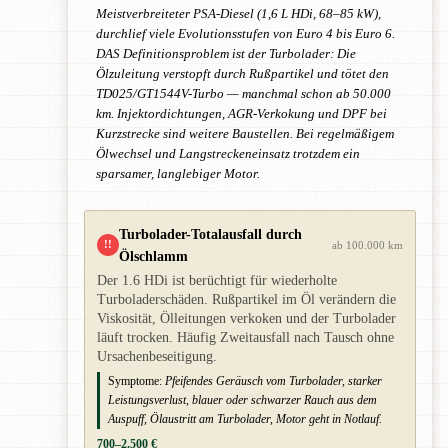
Meistverbreiteter PSA-Diesel (1,6 L HDi, 68–85 kW),
durchlief viele Evolutionsstufen von Euro 4 bis Euro 6.
DAS Definitionsproblem ist der Turbolader: Die
Ölzuleitung verstopft durch Rußpartikel und tötet den
TD025/GT1544V-Turbo — manchmal schon ab 50.000
km. Injektordichtungen, AGR-Verkokung und DPF bei
Kurzstrecke sind weitere Baustellen. Bei regelmäßigem
Ölwechsel und Langstreckeneinsatz trotzdem ein
sparsamer, langlebiger Motor.
Turbolader-Totalausfall durch
!!
ab 100.000 km
Ölschlamm
Der 1.6 HDi ist berüchtigt für wiederholte
Turboladerschäden. Rußpartikel im Öl verändern die
Viskosität, Ölleitungen verkoken und der Turbolader
läuft trocken. Häufig Zweitausfall nach Tausch ohne
Ursachenbeseitigung.
Symptome:
Pfeifendes Geräusch vom Turbolader, starker
Leistungsverlust, blauer oder schwarzer Rauch aus dem
Auspuff, Ölaustritt am Turbolader, Motor geht in Notlauf.
700–2.500 €