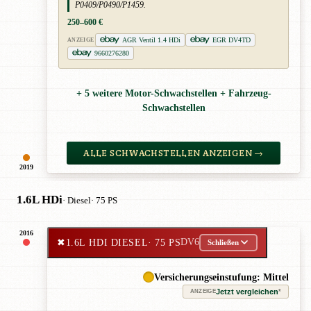
P0409/P0490/P1459.
250–600 €
AGR Ventil 1.4 HDi
EGR DV4TD
ANZEIGE
9660276280
+ 5 weitere Motor-Schwachstellen + Fahrzeug-
Schwachstellen
ALLE SCHWACHSTELLEN ANZEIGEN →
2019
1.6L HDi
· Diesel
· 75 PS
2016
✖
1.6L HDI DIESEL
· 75 PS
DV6
Schließen
Versicherungseinstufung: Mittel
Jetzt vergleichen
*
ANZEIGE