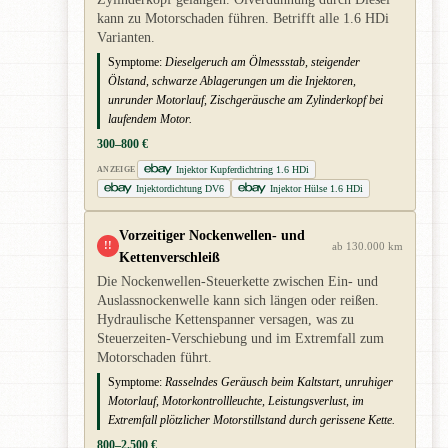
kann zu Motorschaden führen. Betrifft alle 1.6 HDi
Varianten.
Symptome:
Dieselgeruch am Ölmessstab, steigender
Ölstand, schwarze Ablagerungen um die Injektoren,
unrunder Motorlauf, Zischgeräusche am Zylinderkopf bei
laufendem Motor.
300–800 €
Injektor Kupferdichtring 1.6 HDi
ANZEIGE
Injektordichtung DV6
Injektor Hülse 1.6 HDi
Vorzeitiger Nockenwellen- und
!!
ab 130.000 km
Kettenverschleiß
Die Nockenwellen-Steuerkette zwischen Ein- und
Auslassnockenwelle kann sich längen oder reißen.
Hydraulische Kettenspanner versagen, was zu
Steuerzeiten-Verschiebung und im Extremfall zum
Motorschaden führt.
Symptome:
Rasselndes Geräusch beim Kaltstart, unruhiger
Motorlauf, Motorkontrollleuchte, Leistungsverlust, im
Extremfall plötzlicher Motorstillstand durch gerissene Kette.
800–2.500 €