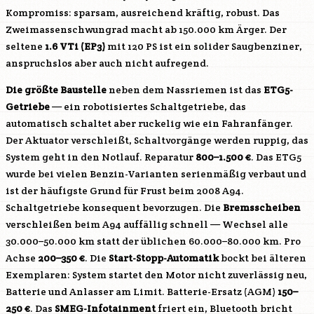
Kompromiss: sparsam, ausreichend kräftig, robust. Das
Zweimassenschwungrad macht ab 150.000 km Ärger. Der
seltene
1.6 VTi (EP3)
mit 120 PS ist ein solider Saugbenziner,
anspruchslos aber auch nicht aufregend.
Die größte Baustelle
neben dem Nassriemen ist das
ETG5-
Getriebe
— ein robotisiertes Schaltgetriebe, das
automatisch schaltet aber ruckelig wie ein Fahranfänger.
Der Aktuator verschleißt, Schaltvorgänge werden ruppig, das
System geht in den Notlauf. Reparatur
800–1.500 €
. Das ETG5
wurde bei vielen Benzin-Varianten serienmäßig verbaut und
ist der häufigste Grund für Frust beim 2008 A94.
Schaltgetriebe konsequent bevorzugen. Die
Bremsscheiben
verschleißen beim A94 auffällig schnell — Wechsel alle
30.000–50.000 km statt der üblichen 60.000–80.000 km. Pro
Achse
200–350 €
. Die
Start-Stopp-Automatik
bockt bei älteren
Exemplaren: System startet den Motor nicht zuverlässig neu,
Batterie und Anlasser am Limit. Batterie-Ersatz (AGM)
150–
250 €
. Das
SMEG-Infotainment
friert ein, Bluetooth bricht