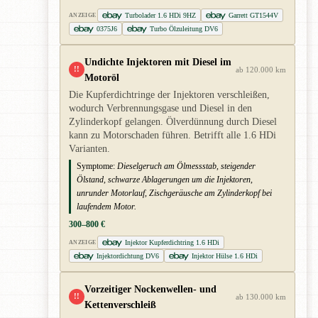
Turbolader 1.6 HDi 9HZ
Garrett GT1544V
ANZEIGE
0375J6
Turbo Ölzuleitung DV6
Undichte Injektoren mit Diesel im
!!
ab 120.000 km
Motoröl
Die Kupferdichtringe der Injektoren verschleißen,
wodurch Verbrennungsgase und Diesel in den
Zylinderkopf gelangen. Ölverdünnung durch Diesel
kann zu Motorschaden führen. Betrifft alle 1.6 HDi
Varianten.
Symptome:
Dieselgeruch am Ölmessstab, steigender
Ölstand, schwarze Ablagerungen um die Injektoren,
unrunder Motorlauf, Zischgeräusche am Zylinderkopf bei
laufendem Motor.
300–800 €
Injektor Kupferdichtring 1.6 HDi
ANZEIGE
Injektordichtung DV6
Injektor Hülse 1.6 HDi
Vorzeitiger Nockenwellen- und
!!
ab 130.000 km
Kettenverschleiß