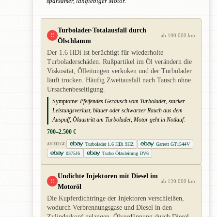
sparsamer, langlebiger Motor.
Turbolader-Totalausfall durch
!!
ab 100.000 km
Ölschlamm
Der 1.6 HDi ist berüchtigt für wiederholte
Turboladerschäden. Rußpartikel im Öl verändern die
Viskosität, Ölleitungen verkoken und der Turbolader
läuft trocken. Häufig Zweitausfall nach Tausch ohne
Ursachenbeseitigung.
Symptome:
Pfeifendes Geräusch vom Turbolader, starker
Leistungsverlust, blauer oder schwarzer Rauch aus dem
Auspuff, Ölaustritt am Turbolader, Motor geht in Notlauf.
700–2.500 €
Turbolader 1.6 HDi 9HZ
Garrett GT1544V
ANZEIGE
0375J6
Turbo Ölzuleitung DV6
Undichte Injektoren mit Diesel im
!!
ab 120.000 km
Motoröl
Die Kupferdichtringe der Injektoren verschleißen,
wodurch Verbrennungsgase und Diesel in den
Zylinderkopf gelangen. Ölverdünnung durch Diesel