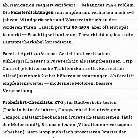
ab, Navigation reagiert verzögert — bekanntes PSA-Problem.
Die
Fensterdichtungen
schrumpfen und verhärten nach 4–6
Jahren, Windgeräusche und Wassereinbruch an den
vorderen Türen. Tausch pro Tür
80–150 €
, aber oft erst spät
bemerkt — Feuchtigkeit unter der Türverkleidung kann die
Lautsprecherkabel korrodieren.
Facelift April 2016: neues Gesicht mit vertikalem
Kühlergrill, neuer 1.2 PureTech 110 als Hauptbenziner, Grip
Control (elektronische Traktionskontrolle, kein echter
Allrad) serienmäßig bei höheren Ausstattungen. Ab Facelift
empfehlenswerter — modernere Motoren, bessere
Verarbeitung.
Probefahrt-Checkliste:
ETG5 im Stadtverkehr testen
(Ruckeln beim Anfahren, Gangwechsel bei niedrigem
Tempo), Kaltstart beobachten (PureTech-Nassriemen: läuft
der Motor rund?), Bremsen testen (Vibrationen = verzogene
Scheiben), Start-Stopp mehrfach provozieren (startet der