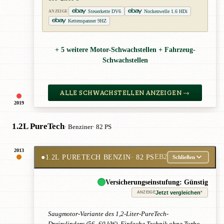
Steuerkette DV6
Nockenwelle 1.6 HDi
ANZEIGE
Kettenspanner 9HZ
+ 5 weitere Motor-Schwachstellen + Fahrzeug-
Schwachstellen
ALLE SCHWACHSTELLEN ANZEIGEN →
2019
1.2L PureTech
· Benziner
· 82 PS
2013
●
1.2L PURETECH BENZIN
· 82 PS
EB2
Schließen
Versicherungseinstufung: Günstig
Jetzt vergleichen
*
ANZEIGE
Saugmotor-Variante des 1,2-Liter-PureTech-
Dreizylinders (56–60 kW). Einfache Technik ohne Turbo,