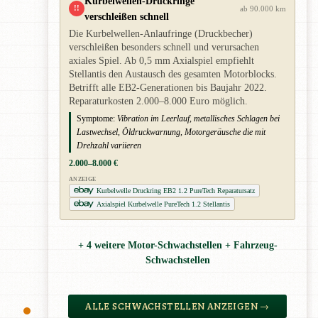
Kurbelwellen-Druckringe
!!
ab 90.000 km
verschleißen schnell
Die Kurbelwellen-Anlaufringe (Druckbecher)
verschleißen besonders schnell und verursachen
axiales Spiel. Ab 0,5 mm Axialspiel empfiehlt
Stellantis den Austausch des gesamten Motorblocks.
Betrifft alle EB2-Generationen bis Baujahr 2022.
Reparaturkosten 2.000–8.000 Euro möglich.
Symptome:
Vibration im Leerlauf, metallisches Schlagen bei
Lastwechsel, Öldruckwarnung, Motorgeräusche die mit
Drehzahl variieren
2.000–8.000 €
ANZEIGE
Kurbelwelle Druckring EB2 1.2 PureTech Reparatursatz
Axialspiel Kurbelwelle PureTech 1.2 Stellantis
+ 4 weitere Motor-Schwachstellen + Fahrzeug-
Schwachstellen
ALLE SCHWACHSTELLEN ANZEIGEN →