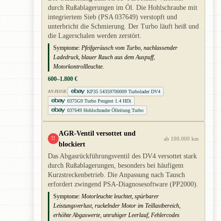
durch Rußablagerungen im Öl. Die Hohlschraube mit
integriertem Sieb (PSA 037649) verstopft und
unterbricht die Schmierung. Der Turbo läuft heiß und
die Lagerschalen werden zerstört.
Symptome:
Pfeifgeräusch vom Turbo, nachlassender
Ladedruck, blauer Rauch aus dem Auspuff,
Motorkontrollleuchte.
600–1.800 €
KP35 54359700009 Turbolader DV4
ANZEIGE
0375G9 Turbo Peugeot 1.4 HDi
037649 Hohlschraube Ölleitung Turbo
AGR-Ventil versottet und
!!
ab 100.000 km
blockiert
Das Abgasrückführungsventil des DV4 versottet stark
durch Rußablagerungen, besonders bei häufigem
Kurzstreckenbetrieb. Die Anpassung nach Tausch
erfordert zwingend PSA-Diagnosesoftware (PP2000).
Symptome:
Motorleuchte leuchtet, spürbarer
Leistungsverlust, ruckelnder Motor im Teillastbereich,
erhöhte Abgaswerte, unruhiger Leerlauf, Fehlercodes