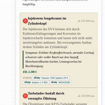
langlebig.
Injektoren festgebrannt im
!!
ab 150.000 km
Zylinderkopf
Die Injektoren des DV4 können sich durch
Kohlenstoffablagerungen und Korrosion im
Injektorschacht festsetzen und lassen sich nicht mehr
zerstörungsfrei ausbauen. Bei erzwungenem Ausbau
drohen Schäden am Zylinderkopf.
Symptome:
Erhöhter Kraftstoffverbrauch, unrunder Leerlauf,
schwarzer oder weißer Rauch aus dem Auspuff,
Motorkontrollleuchte leuchtet, Leistungsverlust bei
Beschleunigung.
450–2.200 €
Siemens VDO Injektor DV4
ANZEIGE
Injektor 1.4 HDi
9663429280
Turbolader-Ausfall durch
!!
ab 130.000 km
verstopfte Ölleitung
Die Ölzuleitung zum KP35-Turbolader versottet