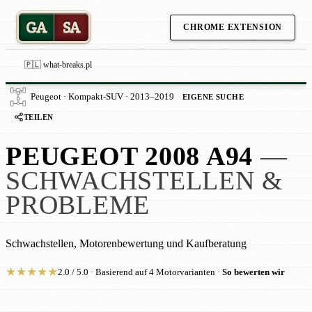
GA
SA
CHROME EXTENSION
🇵🇱 what-breaks.pl
Peugeot · Kompakt-SUV · 2013–2019
EIGENE SUCHE
TEILEN
PEUGEOT 2008 A94
—
SCHWACHSTELLEN &
PROBLEME
Schwachstellen, Motorenbewertung und Kaufberatung
★
★
★
★
★
2.0 / 5.0 · Basierend auf 4 Motorvarianten ·
So bewerten wir