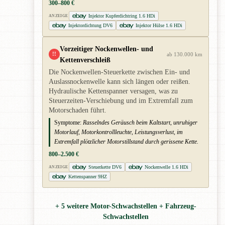
300–800 €
Injektor Kupferdichtring 1.6 HDi
ANZEIGE
Injektordichtung DV6
Injektor Hülse 1.6 HDi
Vorzeitiger Nockenwellen- und
!!
ab 130.000 km
Kettenverschleiß
Die Nockenwellen-Steuerkette zwischen Ein- und
Auslassnockenwelle kann sich längen oder reißen.
Hydraulische Kettenspanner versagen, was zu
Steuerzeiten-Verschiebung und im Extremfall zum
Motorschaden führt.
Symptome:
Rasselndes Geräusch beim Kaltstart, unruhiger
Motorlauf, Motorkontrollleuchte, Leistungsverlust, im
Extremfall plötzlicher Motorstillstand durch gerissene Kette.
800–2.500 €
Steuerkette DV6
Nockenwelle 1.6 HDi
ANZEIGE
Kettenspanner 9HZ
+ 5 weitere Motor-Schwachstellen + Fahrzeug-
Schwachstellen