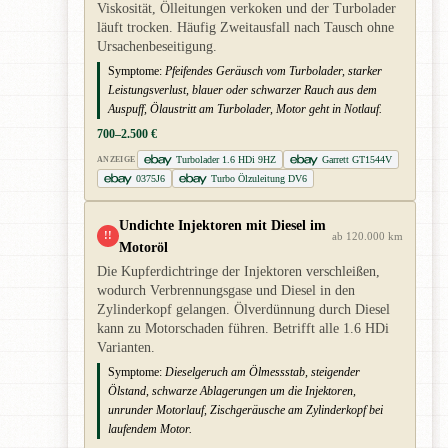
Viskosität, Ölleitungen verkoken und der Turbolader
läuft trocken. Häufig Zweitausfall nach Tausch ohne
Ursachenbeseitigung.
Symptome:
Pfeifendes Geräusch vom Turbolader, starker
Leistungsverlust, blauer oder schwarzer Rauch aus dem
Auspuff, Ölaustritt am Turbolader, Motor geht in Notlauf.
700–2.500 €
Turbolader 1.6 HDi 9HZ
Garrett GT1544V
ANZEIGE
0375J6
Turbo Ölzuleitung DV6
Undichte Injektoren mit Diesel im
!!
ab 120.000 km
Motoröl
Die Kupferdichtringe der Injektoren verschleißen,
wodurch Verbrennungsgase und Diesel in den
Zylinderkopf gelangen. Ölverdünnung durch Diesel
kann zu Motorschaden führen. Betrifft alle 1.6 HDi
Varianten.
Symptome:
Dieselgeruch am Ölmessstab, steigender
Ölstand, schwarze Ablagerungen um die Injektoren,
unrunder Motorlauf, Zischgeräusche am Zylinderkopf bei
laufendem Motor.