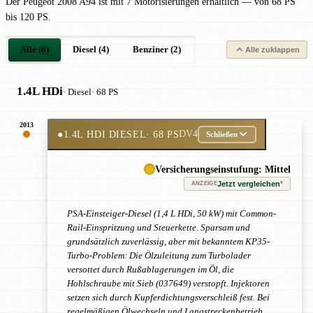
Der Peugeot 2008 A94 ist mit 7 Motorisierungen erhältlich — von 68 PS
bis 120 PS.
Alle (6)
Diesel (4)
Benziner (2)
Alle zuklappen
1.4L HDi
· Diesel
· 68 PS
2013
●
1.4L HDI DIESEL
· 68 PS
DV4
Schließen
Versicherungseinstufung: Mittel
Jetzt vergleichen
*
ANZEIGE
PSA-Einsteiger-Diesel (1,4 L HDi, 50 kW) mit Common-
Rail-Einspritzung und Steuerkette. Sparsam und
grundsätzlich zuverlässig, aber mit bekanntem KP35-
Turbo-Problem: Die Ölzuleitung zum Turbolader
versottet durch Rußablagerungen im Öl, die
Hohlschraube mit Sieb (037649) verstopft. Injektoren
setzen sich durch Kupferdichtungsverschleiß fest. Bei
regelmäßigen Ölwechseln und Langstreckenbetrieb