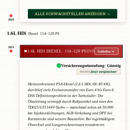
ALLE SCHWACHSTELLEN ANZEIGEN →
2019
1.6L HDi
· Diesel
· 114–120 PS
2013
✖
1.6L HDI DIESEL
· 114–120 PS
DV6
Schließen
Versicherungseinstufung: Günstig
Jetzt vergleichen
*
ANZEIGE
Meistverbreiteter PSA-Diesel (1,6 L HDi, 68–85 kW),
durchlief viele Evolutionsstufen von Euro 4 bis Euro 6.
DAS Definitionsproblem ist der Turbolader: Die
Ölzuleitung verstopft durch Rußpartikel und tötet den
TD025/GT1544V-Turbo — manchmal schon ab 50.000
km. Injektordichtungen, AGR-Verkokung und DPF bei
Kurzstrecke sind weitere Baustellen. Bei regelmäßigem
Ölwechsel und Langstreckeneinsatz trotzdem ein