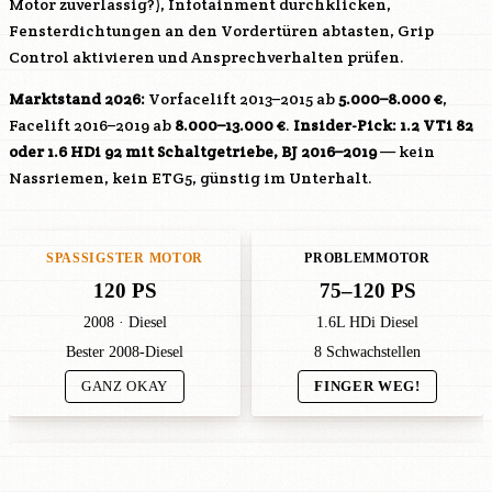
Motor zuverlässig?), Infotainment durchklicken,
Fensterdichtungen an den Vordertüren abtasten, Grip
Control aktivieren und Ansprechverhalten prüfen.
Marktstand 2026:
Vorfacelift 2013–2015 ab
5.000–8.000 €
,
Facelift 2016–2019 ab
8.000–13.000 €
.
Insider-Pick: 1.2 VTi 82
oder 1.6 HDi 92 mit Schaltgetriebe, BJ 2016–2019
— kein
Nassriemen, kein ETG5, günstig im Unterhalt.
SPASSIGSTER MOTOR
PROBLEMMOTOR
120 PS
75–120 PS
2008 · Diesel
1.6L HDi Diesel
Bester 2008-Diesel
8 Schwachstellen
GANZ OKAY
FINGER WEG!