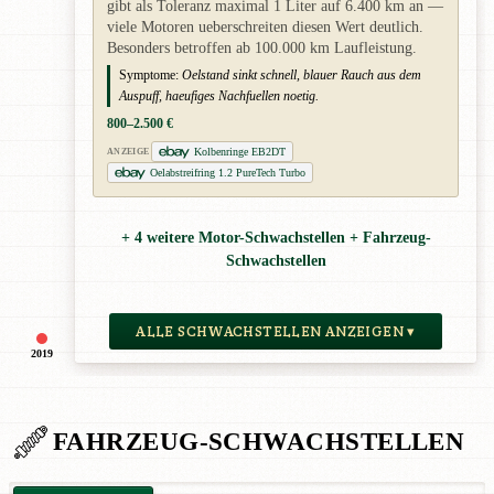
gibt als Toleranz maximal 1 Liter auf 6.400 km an —
viele Motoren ueberschreiten diesen Wert deutlich.
Besonders betroffen ab 100.000 km Laufleistung.
Symptome:
Oelstand sinkt schnell, blauer Rauch aus dem
Auspuff, haeufiges Nachfuellen noetig.
800–2.500 €
Kolbenringe EB2DT
ANZEIGE
Oelabstreifring 1.2 PureTech Turbo
+ 4 weitere Motor-Schwachstellen + Fahrzeug-
Schwachstellen
ALLE SCHWACHSTELLEN ANZEIGEN ▾
2019
FAHRZEUG-SCHWACHSTELLEN