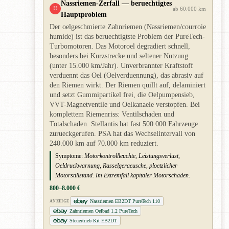
Nassriemen-Zerfall — beruechtigtes
!!
ab 60.000 km
Hauptproblem
Der oelgeschmierte Zahnriemen (Nassriemen/courroie
humide) ist das beruechtigtste Problem der PureTech-
Turbomotoren. Das Motoroel degradiert schnell,
besonders bei Kurzstrecke und seltener Nutzung
(unter 15.000 km/Jahr). Unverbrannter Kraftstoff
verduennt das Oel (Oelverduennung), das abrasiv auf
den Riemen wirkt. Der Riemen quillt auf, delaminiert
und setzt Gummipartikel frei, die Oelpumpensieb,
VVT-Magnetventile und Oelkanaele verstopfen. Bei
komplettem Riemenriss: Ventilschaden und
Totalschaden. Stellantis hat fast 500.000 Fahrzeuge
zurueckgerufen. PSA hat das Wechselintervall von
240.000 km auf 70.000 km reduziert.
Symptome:
Motorkontrollleuchte, Leistungsverlust,
Oeldruckwarnung, Rasselgeraeusche, ploetzlicher
Motorstillstand. Im Extremfall kapitaler Motorschaden.
800–8.000 €
Nassriemen EB2DT PureTech 110
ANZEIGE
Zahnriemen Oelbad 1.2 PureTech
Steuertrieb Kit EB2DT