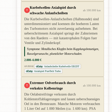
Kurbelwellen-Axialspiel durch
!!
ab 100.000 km
schwache Anlaufscheiben
Die Kurbelwellen-Anlaufscheiben (Halbmonde) sind
unterdimensioniert und koennen die hoeheren Lasten
des Turbomotors nicht zuverlaessig aufnehmen. Bei
ueberschrittenem Axialspiel springt der Zahnriemen
von den Raedern — mit katastrophalen Folgen fuer
Ventile und Zylinderkopf.
Symptome:
Metallisches Klopfen beim Kupplungsbetaetigen,
Rasselgeraeusche, ploetzlicher Motorschaden.
2.000–6.000 €
Anlaufscheibe Kurbelwelle EB2DT
ANZEIGE
Axialspiel PureTech Turbo
Extremer Oelverbrauch durch
!!
ab 100.000 km
verkokte Kolbenringe
Die Oelabstreifringe verkozen durch
Kohlenstoffablagerungen und lassen ueberschuessiges
Oel in den Brennraum. Manche Motoren verbrauchen
1 Liter Oel auf 1.000 Meilen (ca. 1.600 km). PSA