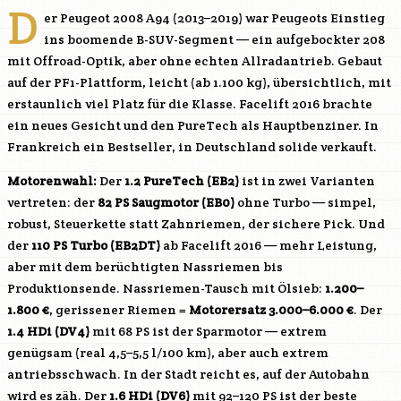
D
er Peugeot 2008 A94 (2013–2019) war Peugeots Einstieg
ins boomende B-SUV-Segment — ein aufgebockter 208
mit Offroad-Optik, aber ohne echten Allradantrieb. Gebaut
auf der PF1-Plattform, leicht (ab 1.100 kg), übersichtlich, mit
erstaunlich viel Platz für die Klasse. Facelift 2016 brachte
ein neues Gesicht und den PureTech als Hauptbenziner. In
Frankreich ein Bestseller, in Deutschland solide verkauft.
Motorenwahl:
Der
1.2 PureTech (
EB2
)
ist in zwei Varianten
vertreten: der
82 PS Saugmotor (EB0)
ohne Turbo — simpel,
robust, Steuerkette statt Zahnriemen, der sichere Pick. Und
der
110 PS Turbo (
EB2DT
)
ab Facelift 2016 — mehr Leistung,
aber mit dem berüchtigten Nassriemen bis
Produktionsende. Nassriemen-Tausch mit Ölsieb:
1.200–
1.800 €
, gerissener Riemen =
Motorersatz 3.000–6.000 €
. Der
1.4 HDi (
DV4
)
mit 68 PS ist der Sparmotor — extrem
genügsam (real 4,5–5,5 l/100 km), aber auch extrem
antriebsschwach. In der Stadt reicht es, auf der Autobahn
wird es zäh. Der
1.6 HDi (
DV6
)
mit 92–120 PS ist der beste