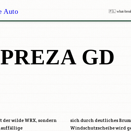
e Auto
🇵🇱 what-brea
MPREZA GD
cht der wilde WRX, sondern
sich durch deutliches Brum
auffällige
Windschutzscheibe wird ge