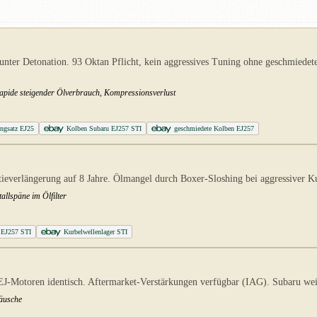
er Detonation. 93 Oktan Pflicht, kein aggressives Tuning ohne geschmiedete 
rapide steigender Ölverbrauch, Kompressionsverlust
ngsatz EJ25
Kolben Subaru EJ257 STI
geschmiedete Kolben EJ257
verlängerung auf 8 Jahre. Ölmangel durch Boxer-Sloshing bei aggressiver Ku
llspäne im Ölfilter
u EJ257 STI
Kurbelwellenlager STI
EJ-Motoren identisch. Aftermarket-Verstärkungen verfügbar (IAG). Subaru weig
räusche