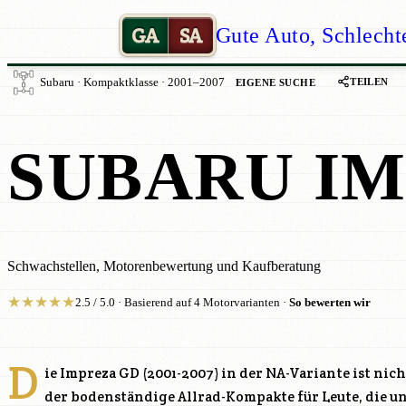
GA
SA
Gute Auto, Schlecht
TEILEN
Subaru · Kompaktklasse · 2001–2007
EIGENE SUCHE
SUBARU I
Schwachstellen, Motorenbewertung und Kaufberatung
★
★
★
★
★
2.5 / 5.0 · Basierend auf 4 Motorvarianten ·
So bewerten wir
D
ie Impreza GD (2001-2007) in der NA-Variante ist ni
der bodenständige Allrad-Kompakte für Leute, die un