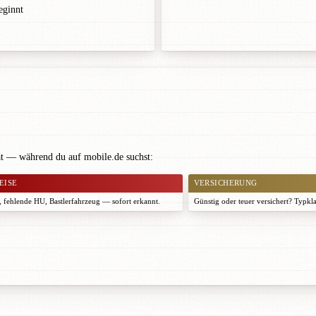
eginnt
at — während du auf mobile.de suchst:
EISE
VERSICHERUNG
 fehlende HU, Bastlerfahrzeug — sofort erkannt.
Günstig oder teuer versichert? Typkl