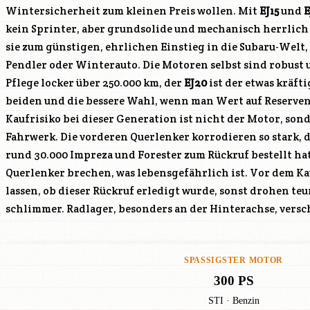
Wintersicherheit zum kleinen Preis wollen. Mit
EJ15
und
E
kein Sprinter, aber grundsolide und mechanisch herrlich
sie zum günstigen, ehrlichen Einstieg in die Subaru-Welt,
Pendler oder Winterauto. Die Motoren selbst sind robust 
Pflege locker über 250.000 km, der
EJ20
ist der etwas kräft
Probefahrt: auf Lenkungsklappern
beiden und die bessere Wahl, wenn man Wert auf Reserven 
Schweller und Radhäuser gründlich auf Durchrostung 
Kaufrisiko bei dieser Generation ist nicht der Motor, son
entscheidet sich der Wert. Marktpreise 2026: fahrbereite NA-
Fahrwerk. Die vorderen Querlenker korrodieren so stark, 
3.500 Euro, rostfreie, gepflegte Exemplare bis 5.000 Euro
rund 30.000 Impreza und Forester zum Rückruf bestellt ha
gefragter. Insider-Pick: ein Exemplar mit erledigtem Quer
Querlenker brechen, was lebensgefährlich ist. Vor dem K
Innenraum und nachweislich sauberem Unterboden, dann ist 
lassen, ob dieser Rückruf erledigt wurde, sonst drohen te
billiger und winterfester Allradler ohne böse Überraschungen
schlimmer. Radlager, besonders an der Hinterachse, vers
SPASSIGSTER MOTOR
300 PS
STI · Benzin