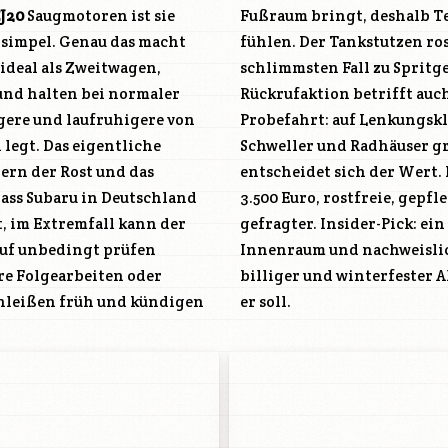
J20
Saugmotoren ist sie
Fußraum bringt, deshalb T
 simpel. Genau das macht
fühlen. Der Tankstutzen ro
 ideal als Zweitwagen,
schlimmsten Fall zu Spritg
und halten bei normaler
Rückrufaktion betrifft auch
igere und laufruhigere von
 und Fahrwerksgeräusche achten, Unterboden,
legt. Das eigentliche
absuchen, denn hier
dern der Rost und das
Impreza ab etwa 1.500-
dass Subaru in Deutschland
, gute Kombis (Wagon) sind
t, im Extremfall kann der
lenker-Rückruf, trockenem
auf unbedingt prüfen
die GD ein ehrlicher,
ure Folgearbeiten oder
, der genau das tut was
chleißen früh und kündigen
er soll.