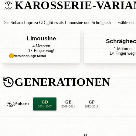
KAROSSERIE-VARIA
Den Subaru Impreza GD gibt es als Limousine und Schrägheck — wähle deine 
Limousine
Schräghe
4 Motoren
1 Motoren
1× Finger weg!
1× Finger weg!
Versicherung: Mittel
GENERATIONEN
GD
GE
GP
Subaru
2001–2007
2008–2011
2012–2016