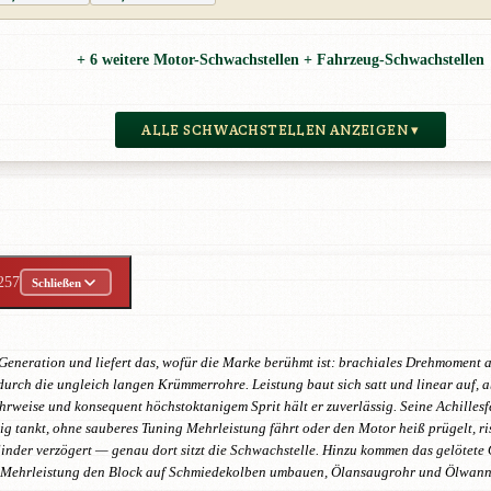
+ 6 weitere Motor-Schwachstellen + Fahrzeug-Schwachstellen
ALLE SCHWACHSTELLEN ANZEIGEN ▾
257
Schließen
ad-Generation und liefert das, wofür die Marke berühmt ist: brachiales Drehmomen
ch die ungleich langen Krümmerrohre. Leistung baut sich satt und linear auf, ab
hrweise und konsequent höchstoktanigem Sprit hält er zuverlässig. Seine Achillesf
ig tankt, ohne sauberes Tuning Mehrleistung fährt oder den Motor heiß prügelt, r
linder verzögert — genau dort sitzt die Schwachstelle. Hinzu kommen das gelötete
r Mehrleistung den Block auf Schmiedekolben umbauen, Ölansaugrohr und Ölwanne 