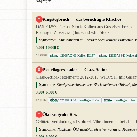
Aggregat.
Ringstegbruch — das berüchtigte Klischee
!!
DAS EJ257-Thema: Stock-Kolben aus Gusseisen brechen unt
Redesign. Zuverlässig bis ~350 whp Stock.
Symptome:
Fehlzündungen im Leerlauf nach Volllast, Blaurauch, 
5.000–10.000 €
12006AC400 Kolben EJ257
12033AB340 Kolbenri
ANZEIGE
Pleuellagerschaden — Class-Action
!!
Class-Action-Settlement: 2012-2017 WRX/STI mit Garantie
Symptome:
Klopfgeräusche aus dem Block, sinkender Öldruck, Meta
3.500–6.500 €
12108AB050 Pleuellager EJ257
Pleuellager Subar
ANZEIGE
Ölansaugrohr-Riss
!!
Gelötete Verbindung reißt durch Vibrationen — bei allen 
Symptome:
Plötzlicher Öldruckabfall ohne Vorwarnung, Motorge