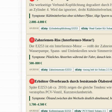
Die werkseitige Verbund-Kopfdichtung degradiert durch Hi
an Zylinder 4. Wird das ignoriert, droht Kühlmittelverlu
Symptome:
Kühlmittelverlust ohne sichtbare Pfütze, ölige Spuren
2.000–4.000 €
Zylinderkopfdichtung EJ253
Head Gasket Kit Sub
ANZEIGE
Zahnriemen-Riss (Interference-Motor!)
!!
Der EJ253 ist ein Interference-Motor — reißt der Zahnrie
Wasserpumpe, Spann- und Umlenkrollen sowie Simmerring
Symptome:
Plötzliches Absterben während der Fahrt, danach kein 
500–800 €
Zahnriemensatz EJ253
timing belt kit Subaru 2.5
ANZEIGE
Erhöhter Ölverbrauch durch festsitzende Ölabstrei
!!
Späte EJ253 (ab ca. 2010) zeigen die gleiche Tendenz wie
verstopftes PCV-Ventil, Kurzstreckenbetrieb.
Symptome:
Ölstand zwischen den Wechseln deutlich abnehmend, bla
1.700–4.500 €
Kolbenringsatz EJ253
PCV-Ventil Subaru 2.5
ANZEIGE