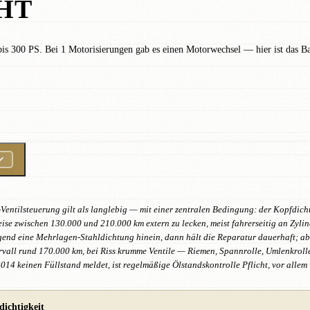
HT
is 300 PS. Bei 1 Motorisierungen gab es einen Motorwechsel — hier ist das Ba
entilsteuerung gilt als langlebig — mit einer zentralen Bedingung: der Kopfdich
se zwischen 130.000 und 210.000 km extern zu lecken, meist fahrerseitig an Zylinde
end eine Mehrlagen-Stahldichtung hinein, dann hält die Reparatur dauerhaft; ab
ervall rund 170.000 km, bei Riss krumme Ventile — Riemen, Spannrolle, Umlenkro
 keinen Füllstand meldet, ist regelmäßige Ölstandskontrolle Pflicht, vor allem 
ichtigkeit