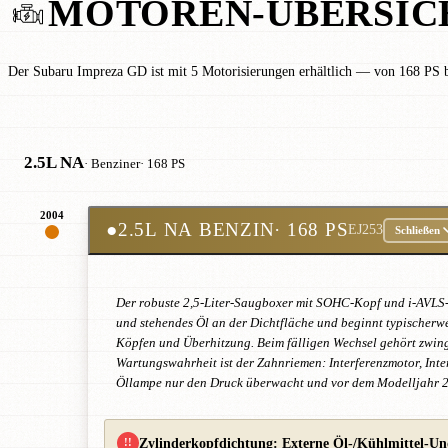
MOTOREN-ÜBERSIC
Der Subaru Impreza GD ist mit 5 Motorisierungen erhältlich — von 168 PS b
2.5L NA
· Benziner
· 168 PS
2004
●
2.5L NA BENZIN
· 168 PS
EJ253
Schließen
Der robuste 2,5-Liter-Saugboxer mit SOHC-Kopf und i-AVLS-V
und stehendes Öl an der Dichtfläche und beginnt typischerwei
Köpfen und Überhitzung. Beim fälligen Wechsel gehört zwing
Wartungswahrheit ist der Zahnriemen: Interferenzmotor, Int
Öllampe nur den Druck überwacht und vor dem Modelljahr 2014
Zylinderkopfdichtung: Externe Öl-/Kühlmittel-Und
!!