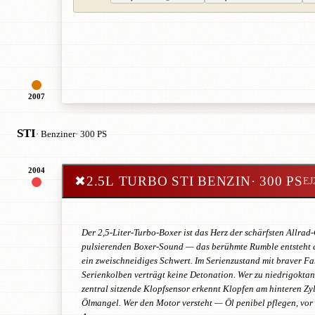
2007
STI
· Benziner
· 300 PS
2004
✖
2.5L TURBO STI BENZIN
· 300 PS
EJ
Der 2,5-Liter-Turbo-Boxer ist das Herz der schärfsten Allr
pulsierenden Boxer-Sound — das berühmte Rumble entsteht dur
ein zweischneidiges Schwert. Im Serienzustand mit braver Fa
Serienkolben verträgt keine Detonation. Wer zu niedrigoktan
zentral sitzende Klopfsensor erkennt Klopfen am hinteren Zy
Ölmangel. Wer den Motor versteht — Öl penibel pflegen, vo