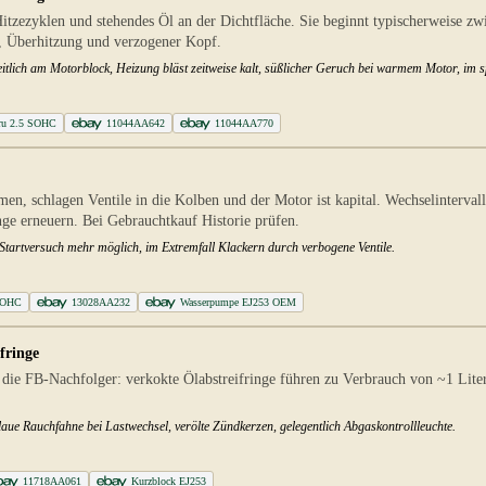
tzezyklen und stehendes Öl an der Dichtfläche. Sie beginnt typischerweise zw
st, Überhitzung und verzogener Kopf.
 seitlich am Motorblock, Heizung bläst zeitweise kalt, süßlicher Geruch bei warmem Motor, im
aru 2.5 SOHC
11044AA642
11044AA770
men, schlagen Ventile in die Kolben und der Motor ist kapital. Wechselinterva
e erneuern. Bei Gebrauchtkauf Historie prüfen.
Startversuch mehr möglich, im Extremfall Klackern durch verbogene Ventile.
 SOHC
13028AA232
Wasserpumpe EJ253 OEM
fringe
 die FB-Nachfolger: verkokte Ölabstreifringe führen zu Verbrauch von ~1 Lite
ue Rauchfahne bei Lastwechsel, verölte Zündkerzen, gelegentlich Abgaskontrollleuchte.
11718AA061
Kurzblock EJ253