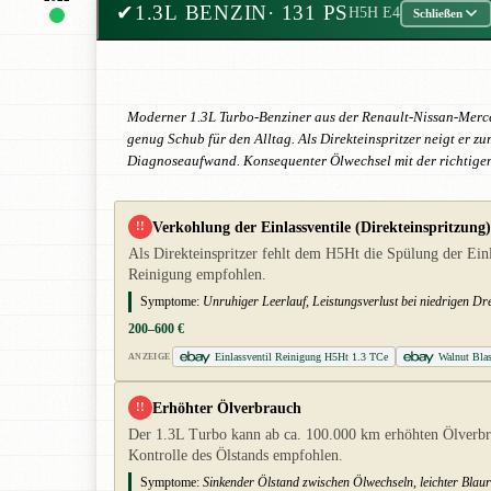
✔
1.3L BENZIN
· 131 PS
H5H E4
Schließen
Moderner 1.3L Turbo-Benziner aus der Renault-Nissan-Merced
genug Schub für den Alltag. Als Direkteinspritzer neigt er z
Diagnoseaufwand. Konsequenter Ölwechsel mit der richtigen
Verkohlung der Einlassventile (Direkteinspritzung)
!!
Als Direkteinspritzer fehlt dem H5Ht die Spülung der Ein
Reinigung empfohlen.
Symptome:
Unruhiger Leerlauf, Leistungsverlust bei niedrigen Dr
200–600 €
Einlassventil Reinigung H5Ht 1.3 TCe
Walnut Bla
ANZEIGE
Erhöhter Ölverbrauch
!!
Der 1.3L Turbo kann ab ca. 100.000 km erhöhten Ölverbra
Kontrolle des Ölstands empfohlen.
Symptome:
Sinkender Ölstand zwischen Ölwechseln, leichter Blaur