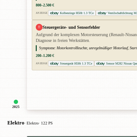
800–2.500 €
Kolbenringe H5Ht 1.3 TCe
Ventilschaftdichtung M
ANZEIGE
Steuergeräte- und Sensorfehler
!!
Aufgrund der komplexen Motorsteuerung (Renault-Nissan-
Diagnose in freien Werkstätten.
Symptome:
Motorkontrollleuchte, unregelmäßiger Motorlauf, Sta
200–1.200 €
Steuergerät H5Ht 1.3 TCe
Sensor M282 Nissan Qa
ANZEIGE
2025
Elektro
· Elektro
· 122 PS