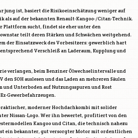
 jung ist, basiert die Risikoeinschätzung weniger auf
ik als auf der bekannten Renault-Kangoo-/Citan-Technik.
 Plattform sucht, findet sie eher unter den
ownstar teilt deren Stärken und Schwächen weitgehend.
em der Einsatzzweck des Vorbesitzers: gewerblich hart
 entsprechend Verschleiß an Laderaum, Kupplung und
rie verlangen, beim Benziner Ölwechselintervalle und
V den SOH auslesen und das Laden an mehreren Säulen
aum und Unterboden auf Nutzungsspuren und Rost
i Ex-Gewerbefahrzeugen.
n praktischer, moderner Hochdachkombi mit solider
er Nissan-Logo. Wer ihn bewertet, profitiert von den
stermodellen Kangoo und Citan, die technisch nahezu
 ist ein bekannter, gut versorgter Motor mit ordentlichen