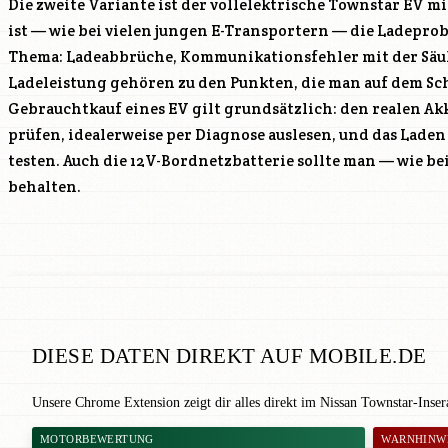
Die zweite Variante ist der vollelektrische Townstar EV m
ist — wie bei vielen jungen E-Transportern — die Ladeprob
Thema: Ladeabbrüche, Kommunikationsfehler mit der Säule
Ladeleistung gehören zu den Punkten, die man auf dem Sc
Gebrauchtkauf eines EV gilt grundsätzlich: den realen Akk
prüfen, idealerweise per Diagnose auslesen, und das Laden
testen. Auch die 12V-Bordnetzbatterie sollte man — wie be
behalten.
DIESE DATEN DIREKT AUF MOBILE.DE
Unsere Chrome Extension zeigt dir alles direkt im Nissan Townstar-Inse
MOTORBEWERTUNG
WARNHINW