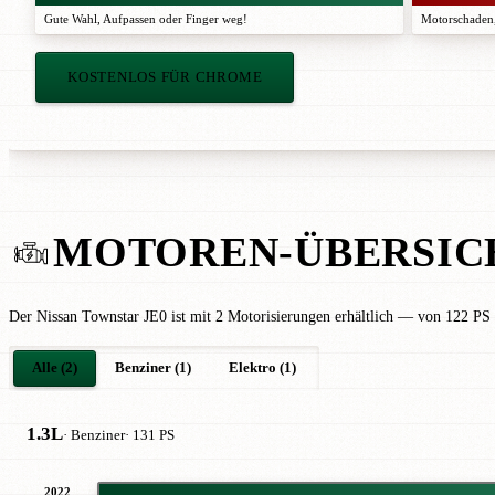
Gute Wahl
,
Aufpassen
oder
Finger weg!
Motorschaden,
KOSTENLOS FÜR CHROME
MOTOREN-ÜBERSIC
Der Nissan Townstar JE0 ist mit 2 Motorisierungen erhältlich — von 122 PS 
Alle (2)
Benziner (1)
Elektro (1)
1.3L
· Benziner
· 131 PS
2022