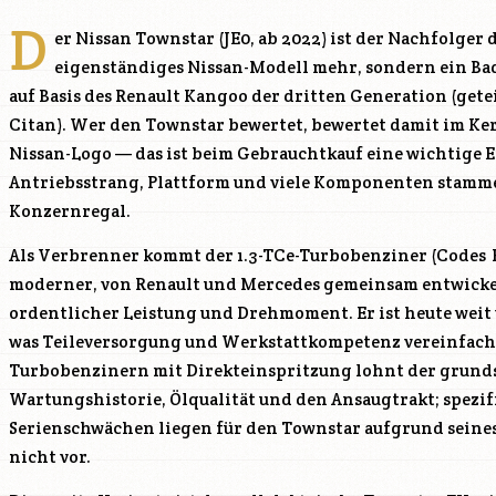
D
er Nissan Townstar (JE0, ab 2022) ist der Nachfolger
eigenständiges Nissan-Modell mehr, sondern ein B
auf Basis des Renault Kangoo der dritten Generation (get
Citan). Wer den Townstar bewertet, bewertet damit im Ke
Nissan-Logo — das ist beim Gebrauchtkauf eine wichtige
Antriebsstrang, Plattform und viele Komponenten stamme
Konzernregal.
Als Verbrenner kommt der 1.3-TCe-Turbobenziner (Codes
moderner, von Renault und Mercedes gemeinsam entwicke
ordentlicher Leistung und Drehmoment. Er ist heute weit 
was Teileversorgung und Werkstattkompetenz vereinfach
Turbobenzinern mit Direkteinspritzung lohnt der grundsä
Wartungshistorie, Ölqualität und den Ansaugtrakt; spezi
Serienschwächen liegen für den Townstar aufgrund seines
nicht vor.