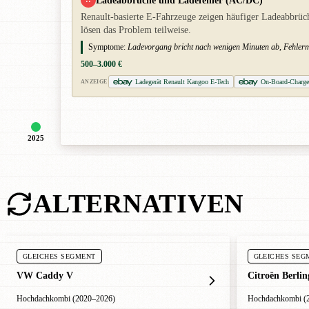
Ladeabbrüche und Ladefehler (AC/DC)
Renault-basierte E-Fahrzeuge zeigen häufiger Ladeabbrüc
lösen das Problem teilweise.
Symptome:
Ladevorgang bricht nach wenigen Minuten ab, Fehlerme
500–3.000 €
Ladegerät Renault Kangoo E-Tech
On-Board-Charge
ANZEIGE
2025
ALTERNATIVEN
GLEICHES SEGMENT
GLEICHES SEG
VW Caddy V
Citroën Berlin
Hochdachkombi (2020–2026)
Hochdachkombi (