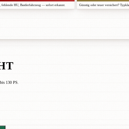
 fehlende HU, Bastlerfahrzeug — sofort erkannt.
Günstig oder teuer versichert? Typkl
HT
bis 130 PS.