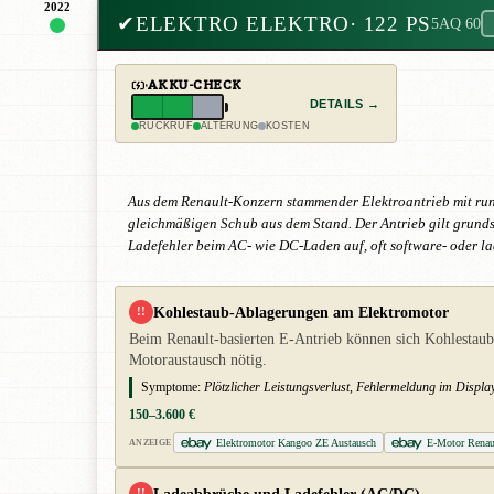
2022
✔
ELEKTRO ELEKTRO
· 122 PS
5AQ 60
AKKU-CHECK
DETAILS →
RÜCKRUF
ALTERUNG
KOSTEN
Aus dem Renault-Konzern stammender Elektroantrieb mit run
gleichmäßigen Schub aus dem Stand. Der Antrieb gilt grundsä
Ladefehler beim AC- wie DC-Laden auf, oft software- oder la
Kohlestaub-Ablagerungen am Elektromotor
!!
Beim Renault-basierten E-Antrieb können sich Kohlestau
Motoraustausch nötig.
Symptome:
Plötzlicher Leistungsverlust, Fehlermeldung im Display
150–3.600 €
Elektromotor Kangoo ZE Austausch
E-Motor Renau
ANZEIGE
!!