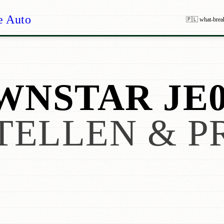
e Auto
🇵🇱 what-brea
WNSTAR JE
TELLEN & P