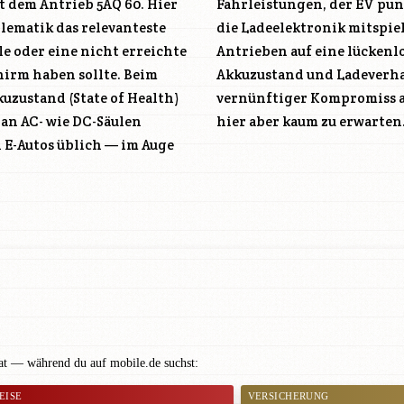
it dem Antrieb
5AQ 60
. Hier
Fahrleistungen, der EV punk
lematik das relevanteste
die Ladeelektronik mitspie
 oder eine nicht erreichte
Antrieben auf eine lückenl
hirm haben sollte. Beim
Akkuzustand und Ladeverhal
uzustand (State of Health)
vernünftiger Kompromiss 
 an AC- wie DC-Säulen
hier aber kaum zu erwarten
i E-Autos üblich — im Auge
rat — während du auf mobile.de suchst:
EISE
VERSICHERUNG