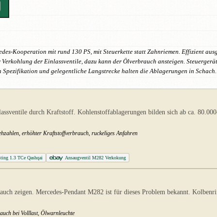
es-Kooperation mit rund 130 PS, mit Steuerkette statt Zahnriemen. Effizient aus
ur Verkohlung der Einlassventile, dazu kann der Ölverbrauch ansteigen. Steuergerä
 Spezifikation und gelegentliche Langstrecke halten die Ablagerungen in Schach.
lassventile durch Kraftstoff. Kohlenstoffablagerungen bilden sich ab ca. 80.0
ehzahlen, erhöhter Kraftstoffverbrauch, ruckeliges Anfahren
sting 1.3 TCe Qashqai
Ansaugventil M282 Verkokung
uch zeigen. Mercedes-Pendant M282 ist für dieses Problem bekannt. Kolbenri
auch bei Volllast, Ölwarnleuchte