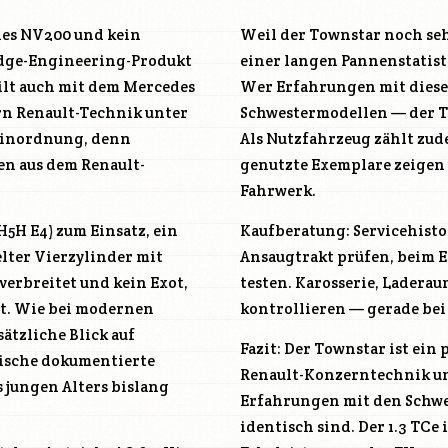
 des NV200 und kein
Weil der Townstar noch sehr
adge-Engineering-Produkt
einer langen Pannenstatist
eilt auch mit dem Mercedes
Wer Erfahrungen mit dieser
rn Renault-Technik unter
Schwestermodellen — der T
 Einordnung, denn
Als Nutzfahrzeug zählt zud
n aus dem Renault-
genutzte Exemplare zeigen
Fahrwerk.
H5H E4
) zum Einsatz, ein
Kaufberatung: Servicehisto
lter Vierzylinder mit
Ansaugtrakt prüfen, beim E
verbreitet und kein Exot,
testen. Karosserie, Lader
t. Wie bei modernen
kontrollieren — gerade be
tzliche Blick auf
Fazit: Der Townstar ist ei
fische dokumentierte
Renault-Konzerntechnik unt
 jungen Alters bislang
Erfahrungen mit den Schwe
identisch sind. Der 1.3 TCe