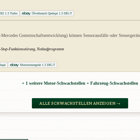
282 1.3 Turbo
Ölverbrauch Qashqai 1.3 DIG-T
Mercedes Gemeinschaftsentwicklung) können Sensorausfälle oder Steuergerätep
rt-Stop-Funktionsstörung, Notlaufprogramm
shqai
Motorsteuergerät 1.3 DIG-T
+ 1 weitere Motor-Schwachstellen + Fahrzeug-Schwachstellen
ALLE SCHWACHSTELLEN ANZEIGEN →