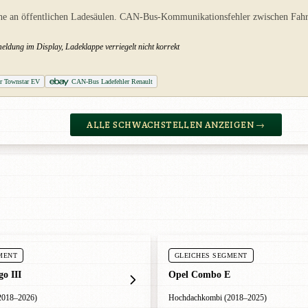
he an öffentlichen Ladesäulen. CAN-Bus-Kommunikationsfehler zwischen Fahrz
ldung im Display, Ladeklappe verriegelt nicht korrekt
r Townstar EV
CAN-Bus Ladefehler Renault
ALLE SCHWACHSTELLEN ANZEIGEN →
MENT
GLEICHES SEGMENT
go III
Opel Combo E
2018–2026)
Hochdachkombi (2018–2025)