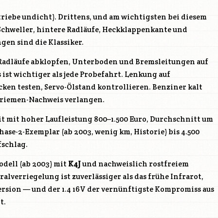
riebe undicht). Drittens, und am wichtigsten bei diesem
 Schweller, hintere Radläufe, Heckklappenkante und
en sind die Klassiker.
Radläufe abklopfen, Unterboden und Bremsleitungen auf
ist wichtiger als jede Probefahrt. Lenkung auf
en testen, Servo-Ölstand kontrollieren. Benziner kalt
nriemen-Nachweis verlangen.
t mit hoher Laufleistung 800–1.500 Euro, Durchschnitt um
Phase-2-Exemplar (ab 2003, wenig km, Historie) bis 4.500
fschlag.
odell (ab 2003) mit
K4J
und nachweislich rostfreiem
lverriegelung ist zuverlässiger als das frühe Infrarot,
Version — und der 1.4 16V der vernünftigste Kompromiss aus
t.