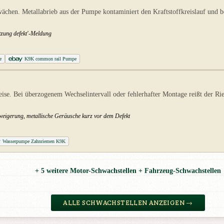
chen. Metallabrieb aus der Pumpe kontaminiert den Kraftstoffkreislauf und 
itzung defekt'-Meldung
e
K9K common rail Pumpe
ise. Bei überzogenem Wechselintervall oder fehlerhafter Montage reißt der Ri
rweigerung, metallische Geräusche kurz vor dem Defekt
Wasserpumpe Zahnriemen K9K
+ 5 weitere Motor-Schwachstellen + Fahrzeug-Schwachstellen
ALLE SCHWACHSTELLEN ANZEIGEN →