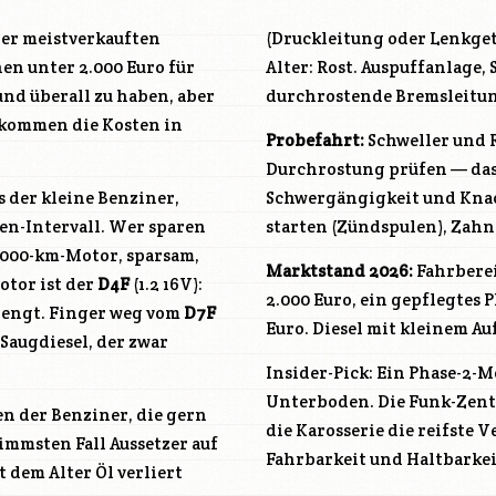
 der meistverkauften
(Druckleitung oder Lenkget
en unter 2.000 Euro für
Alter: Rost. Auspuffanlage,
und überall zu haben, aber
durchrostende Bremsleitung
I kommen die Kosten in
Probefahrt:
Schweller und 
Durchrostung prüfen — das 
s der kleine Benziner,
Schwergängigkeit und Knack
n-Intervall. Wer sparen
starten (Zündspulen), Zah
0.000-km-Motor, sparsam,
Marktstand 2026:
Fahrberei
otor ist der
D4F
(1.2 16V):
2.000 Euro, ein gepflegtes 
rengt. Finger weg vom
D7F
Euro. Diesel mit kleinem Au
) Saugdiesel, der zwar
Insider-Pick: Ein Phase-2-M
Unterboden. Die Funk-Zentra
en der Benziner, die gern
die Karosserie die reifste 
immsten Fall Aussetzer auf
Fahrbarkeit und Haltbarkei
 dem Alter Öl verliert