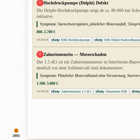
Hochdruckpumpe (Delphi) Defekt
!!
Die Delphi-Hochdruckpumpe zeigt ab ca. 80.000 km Schwä
inklusive.
Symptome:
Startschwierigkeiten, plötzlicher Motorausfall, 'Einspr
800–5.700 €
K9K Hochdruckpumpe
K9K Delphi Kraftstoffpump
ANZEIGE
Zahnriemenriss — Motorschaden
!!
Der 1.5 dCi ist ein Zahnriemenmotor in Interferenz-Bauwe
deutlich vor dem Sollintervall sind dokumentiert.
Symptome:
Plötzlicher Motorstillstand ohne Vorwarnung, Startve
1.500–5.000 €
Zahnriemensatz 1.5 dCi
Zahnriemen K9K
ANZEIGE
2005