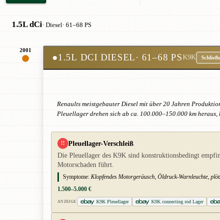
1.5L dCi
· Diesel
· 61–68 PS
2001
●
1.5L DCI DIESEL
· 61–68 PS
K9K
Schließ
Renaults meistgebauter Diesel mit über 20 Jahren Produktion
Pleuellager drehen sich ab ca. 100.000–150.000 km heraus, 
Pleuellager-Verschleiß
!!
Die Pleuellager des K9K sind konstruktionsbedingt empfin
Motorschaden führt.
Symptome:
Klopfendes Motorgeräusch, Öldruck-Warnleuchte, plötz
1.500–5.000 €
K9K Pleuellager
K9K connecting rod Lager
ANZEIGE