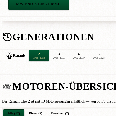
KOSTENLOS FÜR CHROME
GENERATIONEN
2
3
4
5
Renault
1998–2005
2005–2012
2012–2019
2019–2025
MOTOREN-ÜBERSIC
Der Renault Clio 2 ist mit 19 Motorisierungen erhältlich — von 58 PS bis 16
Alle (12)
Diesel (5)
Benziner (7)