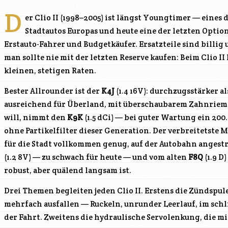
D
er Clio II (1998–2005) ist längst Youngtimer — eines
Stadtautos Europas und heute eine der letzten Option
Erstauto-Fahrer und Budgetkäufer. Ersatzteile sind billig 
man sollte nie mit der letzten Reserve kaufen: Beim Clio I
kleinen, stetigen Raten.
Bester Allrounder ist der
K4J
(1.4 16V): durchzugsstärker al
ausreichend für Überland, mit überschaubarem Zahnrieme
will, nimmt den
K9K
(1.5 dCi) — bei guter Wartung ein 20
ohne Partikelfilter dieser Generation. Der verbreitetste M
für die Stadt vollkommen genug, auf der Autobahn angest
(1.2 8V) — zu schwach für heute — und vom alten
F8Q
(1.9 D
robust, aber quälend langsam ist.
Drei Themen begleiten jeden Clio II. Erstens die Zündspul
mehrfach ausfallen — Ruckeln, unrunder Leerlauf, im schl
der Fahrt. Zweitens die hydraulische Servolenkung, die mit