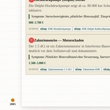
Die Delphi-Hochdruckpumpe zeigt ab ca. 80.000 km Schwä
inklusive.
Symptome:
Startschwierigkeiten, plötzlicher Motorausfall, 'Einspr
800–5.700 €
K9K Hochdruckpumpe
K9K Delphi Kraftstoffpump
ANZEIGE
Zahnriemenriss — Motorschaden
!!
Der 1.5 dCi ist ein Zahnriemenmotor in Interferenz-Bauwe
deutlich vor dem Sollintervall sind dokumentiert.
Symptome:
Plötzlicher Motorstillstand ohne Vorwarnung, Startve
1.500–5.000 €
Zahnriemensatz 1.5 dCi
Zahnriemen K9K
ANZEIGE
2005