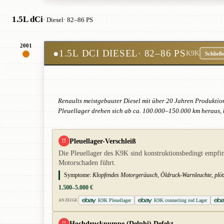
1.5L dCi
· Diesel
· 82–86 PS
2001
●
1.5L DCI DIESEL
· 82–86 PS
K9K
Schließ
Renaults meistgebauter Diesel mit über 20 Jahren Produktion
Pleuellager drehen sich ab ca. 100.000–150.000 km heraus, 
Pleuellager-Verschleiß
!!
Die Pleuellager des K9K sind konstruktionsbedingt empfin
Motorschaden führt.
Symptome:
Klopfendes Motorgeräusch, Öldruck-Warnleuchte, plötz
1.500–5.000 €
K9K Pleuellager
K9K connecting rod Lager
ANZEIGE
Hochdruckpumpe (Delphi) Defekt
!!