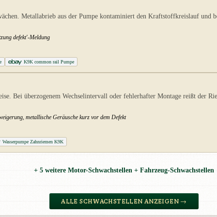
chen. Metallabrieb aus der Pumpe kontaminiert den Kraftstoffkreislauf und 
itzung defekt'-Meldung
e
K9K common rail Pumpe
ise. Bei überzogenem Wechselintervall oder fehlerhafter Montage reißt der Ri
rweigerung, metallische Geräusche kurz vor dem Defekt
Wasserpumpe Zahnriemen K9K
+ 5 weitere Motor-Schwachstellen + Fahrzeug-Schwachstellen
ALLE SCHWACHSTELLEN ANZEIGEN →