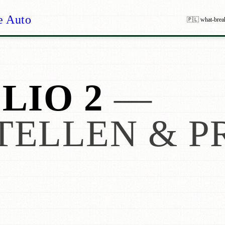
e Auto
🇵🇱 what-brea
LIO 2
—
TELLEN & P