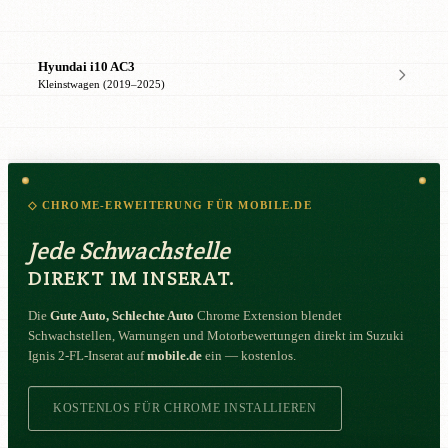
Hyundai i10 AC3
Kleinstwagen (2019–2025)
◇ CHROME-ERWEITERUNG FÜR MOBILE.DE
Jede Schwachstelle
DIREKT IM INSERAT.
Die
Gute Auto, Schlechte Auto
Chrome Extension blendet
Schwachstellen, Warnungen und Motorbewertungen direkt im Suzuki
Ignis 2-FL-Inserat auf
mobile.de
ein — kostenlos.
KOSTENLOS FÜR CHROME INSTALLIEREN