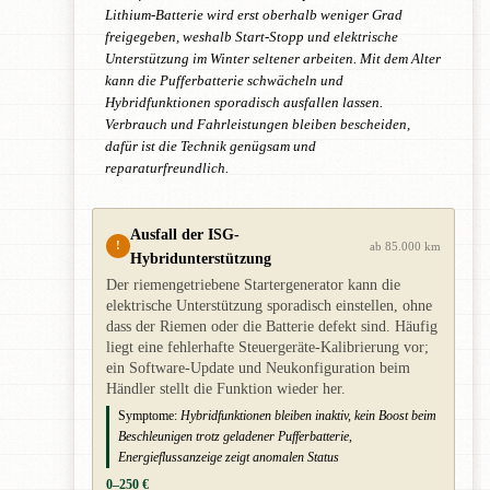
Lithium-Batterie wird erst oberhalb weniger Grad
freigegeben, weshalb Start-Stopp und elektrische
Unterstützung im Winter seltener arbeiten. Mit dem Alter
kann die Pufferbatterie schwächeln und
Hybridfunktionen sporadisch ausfallen lassen.
Verbrauch und Fahrleistungen bleiben bescheiden,
dafür ist die Technik genügsam und
reparaturfreundlich.
Ausfall der ISG-
!
ab 85.000 km
Hybridunterstützung
Der riemengetriebene Startergenerator kann die
elektrische Unterstützung sporadisch einstellen, ohne
dass der Riemen oder die Batterie defekt sind. Häufig
liegt eine fehlerhafte Steuergeräte-Kalibrierung vor;
ein Software-Update und Neukonfiguration beim
Händler stellt die Funktion wieder her.
Symptome:
Hybridfunktionen bleiben inaktiv, kein Boost beim
Beschleunigen trotz geladener Pufferbatterie,
Energieflussanzeige zeigt anomalen Status
0–250 €