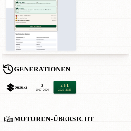
GENERATIONEN
2
2-FL
Suzuki
2017–2020
2020–2025
MOTOREN-ÜBERSICHT