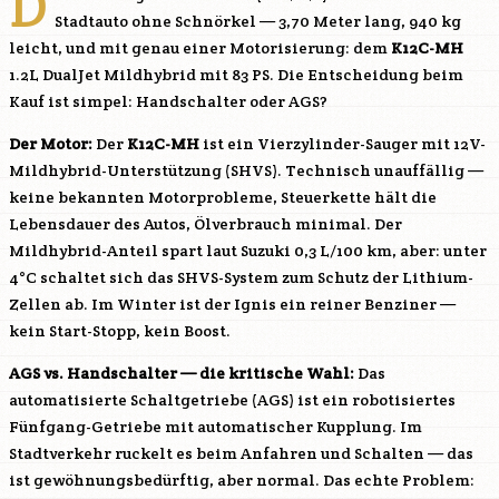
D
Stadtauto ohne Schnörkel — 3,70 Meter lang, 940 kg
leicht, und mit genau einer Motorisierung: dem
K12C-MH
1.2L DualJet Mildhybrid mit 83 PS. Die Entscheidung beim
Kauf ist simpel: Handschalter oder AGS?
Der Motor:
Der
K12C-MH
ist ein Vierzylinder-Sauger mit 12V-
Mildhybrid-Unterstützung (SHVS). Technisch unauffällig —
keine bekannten Motorprobleme, Steuerkette hält die
Lebensdauer des Autos, Ölverbrauch minimal. Der
Mildhybrid-Anteil spart laut Suzuki 0,3 L/100 km, aber: unter
4°C schaltet sich das SHVS-System zum Schutz der Lithium-
Zellen ab. Im Winter ist der Ignis ein reiner Benziner —
kein Start-Stopp, kein Boost.
AGS vs. Handschalter — die kritische Wahl:
Das
automatisierte Schaltgetriebe (AGS) ist ein robotisiertes
Fünfgang-Getriebe mit automatischer Kupplung. Im
Stadtverkehr ruckelt es beim Anfahren und Schalten — das
ist gewöhnungsbedürftig, aber normal. Das echte Problem: