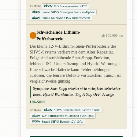
ISG Startergenerator K12C
ANZEIGE
Suzuki SHVS Steuergerät Software-Update
Suzuki Mildhybrid ISG Riemenscheibe
Schwächelnde Lithium-
!
ab 100.000 km
Pufferbatterie
Die kleine 12-V-Lithium-Ionen-Pufferbatterie des
SHVS-Systems verliert mit dem Alter Kapazität.
Folge sind ausbleibende Start-Stopp-Funktion,
fehlende ISG-Unterstützung und Hybrid-Warnungen.
Eine schwache Batterie kann Fehlermeldungen
auslösen, die teurere Defekte vortäuschen; Tausch ist
vergleichsweise günstig.
Symptome:
Start-Stopp arbeitet nicht mehr, kein elektrischer
Boost, Hybrid-Warnleuchte, 'Eng-A-Stop OFF'-Anzeige
150–500 €
SHVS Lithium-Ionen Batterie Suzuki
ANZEIGE
12V Pufferbatterie Mildhybrid Swift Ignis
Suzuki SHVS Batterie 12V 10Ah