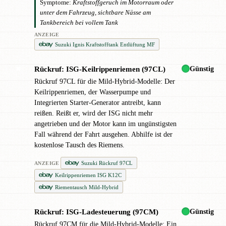
Symptome:
Kraftstoffgeruch im Motorraum oder
unter dem Fahrzeug, sichtbare Nässe am
Tankbereich bei vollem Tank
ANZEIGE
Suzuki Ignis Kraftstofftank Entlüftung MF
Günstig
Rückruf: ISG-Keilrippenriemen (97CL)
✖
Rückruf 97CL für die Mild-Hybrid-Modelle: Der
Keilrippenriemen, der Wasserpumpe und
Integrierten Starter-Generator antreibt, kann
reißen. Reißt er, wird der ISG nicht mehr
angetrieben und der Motor kann im ungünstigsten
Fall während der Fahrt ausgehen. Abhilfe ist der
kostenlose Tausch des Riemens.
Suzuki Rückruf 97CL
ANZEIGE
Keilrippenriemen ISG K12C
Riementausch Mild-Hybrid
Günstig
Rückruf: ISG-Ladesteuerung (97CM)
!
Rückruf 97CM für die Mild-Hybrid-Modelle: Ein