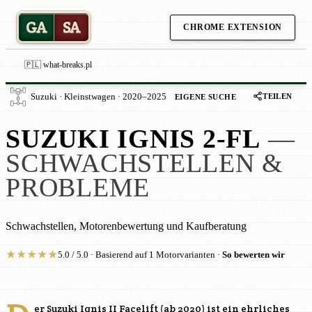
GA
SA
CHROME EXTENSION
🇵🇱 what-breaks.pl
TEILEN
Suzuki · Kleinstwagen · 2020–2025
EIGENE SUCHE
SUZUKI IGNIS 2-FL
—
SCHWACHSTELLEN &
PROBLEME
Schwachstellen, Motorenbewertung und Kaufberatung
★
★
★
★
★
5.0 / 5.0 · Basierend auf 1 Motorvarianten ·
So bewerten wir
er Suzuki Ignis II Facelift (ab 2020) ist ein ehrliches