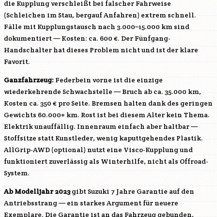
die Kupplung verschleißt bei falscher Fahrweise
(Schleichen im Stau, bergauf Anfahren) extrem schnell.
Fälle mit Kupplungstausch nach 3.000–15.000 km sind
dokumentiert — Kosten: ca. 600 €. Der Fünfgang-
Handschalter hat dieses Problem nicht und ist der klare
Favorit.
Ganzfahrzeug:
Federbein vorne ist die einzige
wiederkehrende Schwachstelle — Bruch ab ca. 35.000 km,
Kosten ca. 350 € pro Seite. Bremsen halten dank des geringen
Gewichts 60.000+ km. Rost ist bei diesem Alter kein Thema.
Elektrik unauffällig. Innenraum einfach aber haltbar —
Stoffsitze statt Kunstleder, wenig kaputtgehendes Plastik.
AllGrip-AWD (optional) nutzt eine Visco-Kupplung und
funktioniert zuverlässig als Winterhilfe, nicht als Offroad-
System.
Ab Modelljahr 2023
gibt Suzuki 7 Jahre Garantie auf den
Antriebsstrang — ein starkes Argument für neuere
Exemplare. Die Garantie ist an das Fahrzeug gebunden,