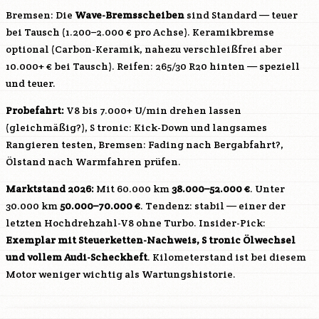
Bremsen: Die
Wave-Bremsscheiben
sind Standard — teuer
bei Tausch (1.200–2.000 € pro Achse). Keramikbremse
optional (Carbon-Keramik, nahezu verschleißfrei aber
10.000+ € bei Tausch). Reifen: 265/30 R20 hinten — speziell
und teuer.
Probefahrt:
V8 bis 7.000+ U/min drehen lassen
(gleichmäßig?), S tronic: Kick-Down und langsames
Rangieren testen, Bremsen: Fading nach Bergabfahrt?,
Ölstand nach Warmfahren prüfen.
Marktstand 2026:
Mit 60.000 km
38.000–52.000 €
. Unter
30.000 km
50.000–70.000 €
. Tendenz: stabil — einer der
letzten Hochdrehzahl-V8 ohne Turbo. Insider-Pick:
Exemplar mit Steuerketten-Nachweis, S tronic Ölwechsel
und vollem Audi-Scheckheft
. Kilometerstand ist bei diesem
Motor weniger wichtig als Wartungshistorie.