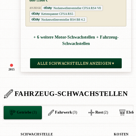
600–3.000 €
Nockenwellenversteller CFSA RS4 V8
ANZEIGE
Kettenspanner CFSA RS5
Nockenwellenversteller RS4 B8 4.2
+ 6 weitere Motor-Schwachstellen + Fahrzeug-
Schwachstellen
ALLE SCHWACHSTELLEN ANZEIGEN ▾
2015
FAHRZEUG-SCHWACHSTELLEN
Getriebe
(3)
Fahrwerk
(3)
Rost
(2)
Elekt
SCHWACHSTELLE
KOSTEN