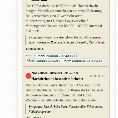
Der CFSA dreht bis 8.250/min als Hochdrehzahl-
Sauger. Pleuellager unterliegen extremer Belastung.
Bei vernachlässigten Ölwechseln oder
minderwertigem Öl droht Lagerverschleiß.
Vorbeugender Tausch bei 80.000–100.000 km wird
diskutiert.
Symptome:
Klopfen aus dem Motor bei Betriebstemperatur,
lauter werdendes Rumpeln bei hoher Drehzahl, Öldruckabfall
1.500–6.000 €
Pleuellager CFSA RS4 V8
ANZEIGE
Hauptlager CFSA RS5
Lagerschalen 4.2 FSI CFSA
Nockenwellenversteller — bei
!!
ab 80.000 km
Hochdrehzahl besonders belastet
Vier Nockenwellenversteller des CFSA sind durch
Hochdrehzahl-Betrieb bis 8.250/min stärker belastet
als beim normalen V8. Ölqualität und kurze
Wechselintervalle entscheidend für Lebensdauer.
Symptome:
Rasseln beim Start, Nockenwellen-Fehlercodes,
Notlaufprogramm