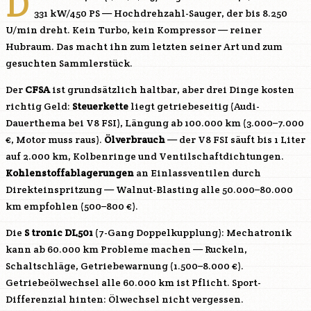
D
331 kW/450 PS — Hochdrehzahl-Sauger, der bis 8.250
U/min dreht. Kein Turbo, kein Kompressor — reiner
Hubraum. Das macht ihn zum letzten seiner Art und zum
gesuchten Sammlerstück.
Der
CFSA
ist grundsätzlich haltbar, aber drei Dinge kosten
richtig Geld:
Steuerkette
liegt getriebeseitig (Audi-
Dauerthema bei V8 FSI), Längung ab 100.000 km (3.000–7.000
€, Motor muss raus).
Ölverbrauch
— der V8 FSI säuft bis 1 Liter
auf 2.000 km, Kolbenringe und Ventilschaftdichtungen.
Kohlenstoffablagerungen
an Einlassventilen durch
Direkteinspritzung — Walnut-Blasting alle 50.000–80.000
km empfohlen (500–800 €).
Die
S tronic DL501
(7-Gang Doppelkupplung): Mechatronik
kann ab 60.000 km Probleme machen — Ruckeln,
Schaltschläge, Getriebewarnung (1.500–8.000 €).
Getriebeölwechsel alle 60.000 km ist Pflicht. Sport-
Differenzial hinten: Ölwechsel nicht vergessen.