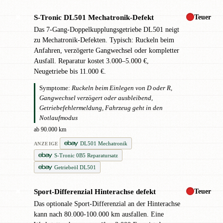
Teuer
S-Tronic DL501 Mechatronik-Defekt
✖
Das 7-Gang-Doppelkupplungsgetriebe DL501 neigt
zu Mechatronik-Defekten. Typisch: Ruckeln beim
Anfahren, verzögerte Gangwechsel oder kompletter
Ausfall. Reparatur kostet 3.000–5.000 €,
Neugetriebe bis 11.000 €.
Symptome:
Ruckeln beim Einlegen von D oder R,
Gangwechsel verzögert oder ausbleibend,
Getriebefehlermeldung, Fahrzeug geht in den
Notlaufmodus
ab 90.000 km
DL501 Mechatronik
ANZEIGE
S-Tronic 0B5 Reparatursatz
Getriebeöl DL501
Teuer
Sport-Differenzial Hinterachse defekt
✖
Das optionale Sport-Differenzial an der Hinterachse
kann nach 80.000-100.000 km ausfallen. Eine