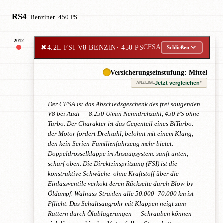
RS4
· Benziner
· 450 PS
2012
✖
4.2L FSI V8 BENZIN
· 450 PS
CFSA
Schließen
Versicherungseinstufung: Mittel
Jetzt vergleichen
*
ANZEIGE
Der CFSA ist das Abschiedsgeschenk des frei saugenden
V8 bei Audi — 8.250 U/min Nenndrehzahl, 450 PS ohne
Turbo. Der Charakter ist das Gegenteil eines BiTurbo:
der Motor fordert Drehzahl, belohnt mit einem Klang,
den kein Serien-Familienfahrzeug mehr bietet.
Doppeldrosselklappe im Ansaugsystem: sanft unten,
scharf oben. Die Direkteinspritzung (FSI) ist die
konstruktive Schwäche: ohne Kraftstoff über die
Einlassventile verkokt deren Rückseite durch Blow-by-
Öldampf. Walnuss-Strahlen alle 50.000–70.000 km ist
Pflicht. Das Schaltsaugrohr mit Klappen neigt zum
Rattern durch Ölablagerungen — Schrauben können