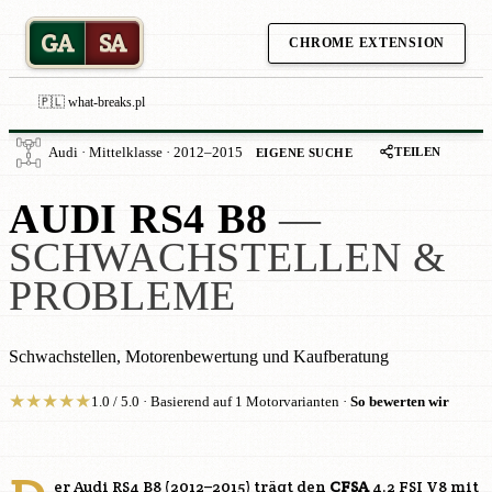
GA
SA
CHROME EXTENSION
🇵🇱 what-breaks.pl
TEILEN
Audi · Mittelklasse · 2012–2015
EIGENE SUCHE
AUDI RS4 B8
—
SCHWACHSTELLEN &
PROBLEME
Schwachstellen, Motorenbewertung und Kaufberatung
★
★
★
★
★
1.0 / 5.0 · Basierend auf 1 Motorvarianten ·
So bewerten wir
er Audi RS4 B8 (2012–2015) trägt den
CFSA
4.2 FSI V8 mit