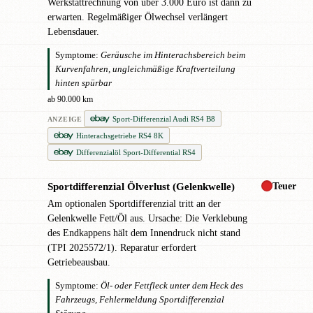
Werkstattrechnung von über 3.000 Euro ist dann zu
erwarten. Regelmäßiger Ölwechsel verlängert
Lebensdauer.
Symptome:
Geräusche im Hinterachsbereich beim
Kurvenfahren, ungleichmäßige Kraftverteilung
hinten spürbar
ab 90.000 km
Sport-Differenzial Audi RS4 B8
ANZEIGE
Hinterachsgetriebe RS4 8K
Differenzialöl Sport-Differential RS4
Teuer
Sportdifferenzial Ölverlust (Gelenkwelle)
!
Am optionalen Sportdifferenzial tritt an der
Gelenkwelle Fett/Öl aus. Ursache: Die Verklebung
des Endkappens hält dem Innendruck nicht stand
(TPI 2025572/1). Reparatur erfordert
Getriebeausbau.
Symptome:
Öl- oder Fettfleck unter dem Heck des
Fahrzeugs, Fehlermeldung Sportdifferenzial