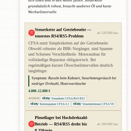
sich lösen und in den Motor fallen. Steuerkette
grundsätzlich robust, braucht sauberes Öl und kurze
Wechselintervalle.
Steuerkette auf Getriebeseite —
!!
ab 120.000 km
teuerstes RS4/RS5-Problem
CFSA nutzt Simplexketten auf der Getriebeseite.
Obwohl robuster als BBK-Vorgänger, sind Spanner
und Schienen Verschleißteile. Motorausbau für
vollständige Reparatur obligatorisch. Bei
regelmäßigen kurzen Ölwechselintervallen deutlich
langlebiger.
Symptome:
Rasseln beim Kaltstart, Steuerkettengeräusch bei
niedriger Drehzahl, Motorwarnleuchte
4.000–12.000 €
Steuerkette CFSA RS4 RS5
ANZEIGE
Kettenspanner CFSA 4.2
Steuerkettensatz CFSA V8
Pleuellager bei Hochdrehzahl-
Betrieb — RS4/RS5 dreht bis
!!
ab 100.000 km
8.250/min