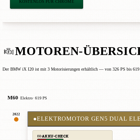
KOSTENLOS FÜR CHROME
MOTOREN-ÜBERSIC
Der BMW iX I20 ist mit 3 Motorisierungen erhältlich — von 326 PS bis 619 
M60
· Elektro
· 619 PS
2022
●
ELEKTROMOTOR GEN5 DUAL EL
AKKU-CHECK