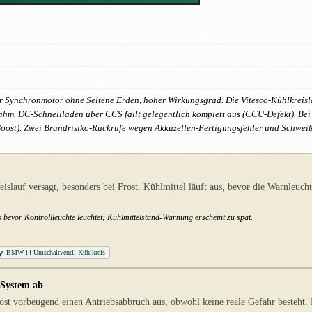
 Synchronmotor ohne Seltene Erden, hoher Wirkungsgrad. Die Vitesco-Kühlkreisla
lahm. DC-Schnellladen über CCS fällt gelegentlich komplett aus (CCU-Defekt). B
iBoost). Zwei Brandrisiko-Rückrufe wegen Akkuzellen-Fertigungsfehler und Schw
)
slauf versagt, besonders bei Frost. Kühlmittel läuft aus, bevor die Warnleuc
 bevor Kontrollleuchte leuchtet; Kühlmittelstand-Warnung erscheint zu spät.
BMW i4 Umschaltventil Kühlkreis
-System ab
st vorbeugend einen Antriebsabbruch aus, obwohl keine reale Gefahr besteht