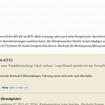
ive30 bis 485 kW im M70. Mehr Leistung, aber auch mehr Komplexität. Antriebsvi
ntriebsstörungen auslösen kann. Die Wärmetauscher-Ventile lecken häufiger als be
 (CCU) kann AC-Laden komplett blockieren. Rückrufe für Bremssystem (iBoost) u
nit (CCU)
ner Produktionscharge falsch verbaut. Loses Bauteil unterbricht den Stromflu
ittierende Hochvolt-Fehlermeldungen; Fahrzeug startet nicht mehr nach Abschalten.
BMW i4 M50 CCU
 (Brandgefahr)
roduktion 07.2021–02.2024). Rahmenstruktur kann brechen, Hochvolt-System ab