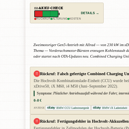
AKKU-CHECK
DETAILS →
RÜCKRUF
ALTERUNG
KOSTEN
Zweimotoriger Gen5-Antrieb mit Allrad — von 230 kW im xDr
Thema — Vorderachsmotor-Bürsten erzeugen Kohlenstaub der A
oder startet nach OTA-Updates neu. Combined Charging Unit
Rückruf: Falsch gefertigte Combined Charging U
!!
Die Hochvolt-Kombinationslade-Einheit (CCU) wurde bei ei
xDrive50, iX M60, i4 M50 (Juni–September 2022).
Symptome:
Plötzlicher Antriebsausfall während der Fahrt; interm
0–0 €
BMW CCU Ladesteuergerät
BMW iX Ladeeinheit
ANZEIGE
Rückruf: Fertigungsfehler in Hochvolt-Akkuzellen
!!
Fertigungsfehler in Zellmodulen der Hochvolt-Batterie (P