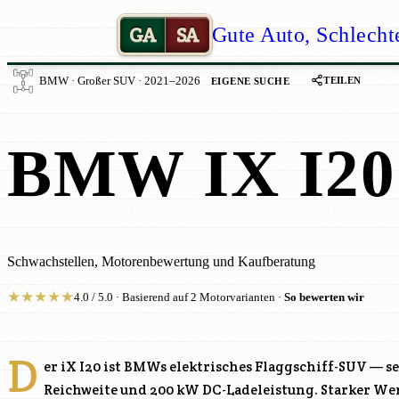
GA
SA
Gute Auto, Schlecht
TEILEN
BMW · Großer SUV · 2021–2026
EIGENE SUCHE
BMW IX I20
Schwachstellen, Motorenbewertung und Kaufberatung
★
★
★
★
★
4.0 / 5.0 · Basierend auf 2 Motorvarianten ·
So bewerten wir
D
er iX I20 ist BMWs elektrisches Flaggschiff-SUV — se
Reichweite und 200 kW DC-Ladeleistung. Starker Wert