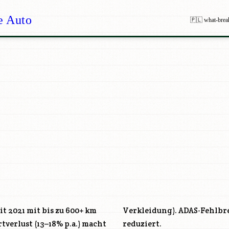
e Auto
🇵🇱 what-brea
it 2021 mit bis zu 600+ km
Verkleidung). ADAS-Fehlbr
verlust (13–18% p.a.) macht
reduziert.