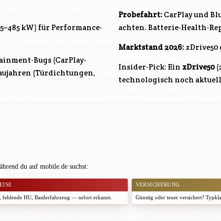
Probefahrt:
CarPlay und Bl
5–485 kW) für Performance-
achten. Batterie-Health-Re
Marktstand 2026:
xDrive50 
ainment-Bugs (CarPlay-
Insider-Pick: Ein
xDrive50
(
aujahren (Türdichtungen,
technologisch noch aktuell,
hrend du auf mobile.de suchst:
EISE
VERSICHERUNG
 fehlende HU, Bastlerfahrzeug — sofort erkannt.
Günstig oder teuer versichert? Typkl