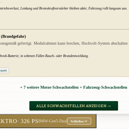
.
triebsverlust; Lenkung und Bremskraftverstärker bleiben aktiv; Fahrzeug rollt langsam aus.
 (Brandgefahr)
ionsgemäß gefertigt. Modulrahmen kann brechen, Hochvolt-System abschalten od
olt-Batterie; in seltenen Fällen Rauch- oder Brandentwicklung.
upack
+ 7 weitere Motor-Schwachstellen + Fahrzeug-Schwachstellen
ALLE SCHWACHSTELLEN ANZEIGEN →
EKTRO
· 326 PS
BMW-Gen5-Dual
Schließen