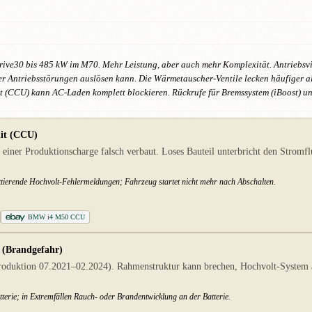
ive30 bis 485 kW im M70. Mehr Leistung, aber auch mehr Komplexität. Antriebsvi
ntriebsstörungen auslösen kann. Die Wärmetauscher-Ventile lecken häufiger als be
 (CCU) kann AC-Laden komplett blockieren. Rückrufe für Bremssystem (iBoost) u
nit (CCU)
ner Produktionscharge falsch verbaut. Loses Bauteil unterbricht den Stromflu
ittierende Hochvolt-Fehlermeldungen; Fahrzeug startet nicht mehr nach Abschalten.
BMW i4 M50 CCU
 (Brandgefahr)
roduktion 07.2021–02.2024). Rahmenstruktur kann brechen, Hochvolt-System ab
terie; in Extremfällen Rauch- oder Brandentwicklung an der Batterie.