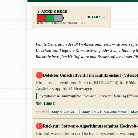
AKKU-CHECK
DETAILS →
RÜCKRUF
ALTERUNG
KOSTEN
Fünfte Generation des BMW-Elektroantriebs — stromerregter
Umschaltventil legt die Klimatisierung oder Schnellladung 
Rückrufe betreffen HV-Software und Bremskraftverstärker (
Defektes Umschaltventil im Kühlkreislauf (Vitesco
!!
Ein Umschaltventil von Vitesco (64119462114) im Kühlkrei
Auslieferstopp für i4-Neuwagen.
Symptome:
Kühlmittelpfütze unter dem Fahrzeug; Heizung fällt aus
500–1.800 €
64119462114
BMW i4 Kühlventil Vitesco
ANZEIGE
Rückruf: Software-Algorithmus schaltet Hochvolt
!!
Ein Softwarefehler in der Hochvolt-Systemüberwachung lö