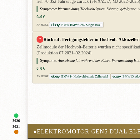
rief 70.852 Fahrzeuge zurück (i4/iX/i5/i7, MJ 2022–2025)
Symptome:
Warnmeldung 'Hochvolt-System Störung' gefolgt von An
0–0 €
BMW BMW-Gen5-Single recall
ANZEIGE
Rückruf: Fertigungsfehler in Hochvolt-Akkuzellen
!!
Zellmodule der Hochvolt-Batterie wurden nicht spezifikat
(Produktion 07.2021–02.2024).
Symptome:
Antriebsausfall während der Fahrt; Warnmeldung Hochv
0–0 €
BMW i4 Hochvoltbatterie Zellmodul
BMW iX Akk
ANZEIGE
2026
2021
●
ELEKTROMOTOR GEN5 DUAL EL