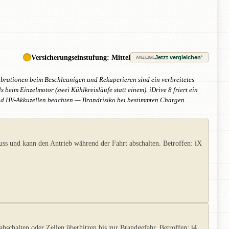
Versicherungseinstufung: Mittel
Jetzt vergleichen
*
ANZEIGE
brationen beim Beschleunigen und Rekuperieren sind ein verbreitetes
im Einzelmotor (zwei Kühlkreisläufe statt einem). iDrive 8 friert ein
nd HV-Akkuzellen beachten — Brandrisiko bei bestimmten Chargen.
ss und kann den Antrieb während der Fahrt abschalten. Betroffen: iX
schalten oder Zellen überhitzen bis zur Brandgefahr. Betroffen: i4