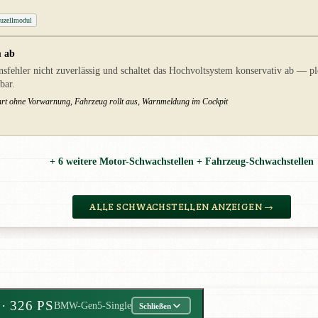
zellmodul
m ab
nsfehler nicht zuverlässig und schaltet das Hochvoltsystem konservativ ab —
bar.
ahrt ohne Vorwarnung, Fahrzeug rollt aus, Warnmeldung im Cockpit
+ 6 weitere Motor-Schwachstellen + Fahrzeug-Schwachstellen
ALLE SCHWACHSTELLEN ANZEIGEN →
O
· 326 PS
BMW-Gen5-Single
Schließen