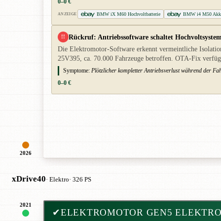
0–0 €
BMW iX M60 Hochvoltbatterie
BMW i4 M50 Akku
ANZEIGE
Rückruf: Antriebssoftware schaltet Hochvoltsyste
!!
Die Elektromotor-Software erkennt vermeintliche Isolatio
25V395, ca. 70.000 Fahrzeuge betroffen. OTA-Fix verfüg
Symptome:
Plötzlicher kompletter Antriebsverlust während der F
0–0 €
2026
xDrive40
· Elektro
· 326 PS
2021
✔
ELEKTROMOTOR GEN5 ELEKTR