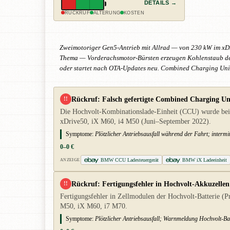
DETAILS →
RÜCKRUF
ALTERUNG
KOSTEN
Zweimotoriger Gen5-Antrieb mit Allrad — von 230 kW im xDr
Thema — Vorderachsmotor-Bürsten erzeugen Kohlenstaub der A
oder startet nach OTA-Updates neu. Combined Charging Unit
Rückruf: Falsch gefertigte Combined Charging U
!!
Die Hochvolt-Kombinationslade-Einheit (CCU) wurde bei ei
xDrive50, iX M60, i4 M50 (Juni–September 2022).
Symptome:
Plötzlicher Antriebsausfall während der Fahrt; interm
0–0 €
BMW CCU Ladesteuergerät
BMW iX Ladeeinheit
ANZEIGE
Rückruf: Fertigungsfehler in Hochvolt-Akkuzellen
!!
Fertigungsfehler in Zellmodulen der Hochvolt-Batterie (P
M50, iX M60, i7 M70.
Symptome:
Plötzlicher Antriebsausfall; Warnmeldung Hochvolt-Bat