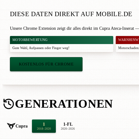
DIESE DATEN DIREKT AUF MOBILE.DE
Unsere Chrome Extension zeigt dir alles direkt im Cupra Ateca-Inserat 
MOTORBEWERTUNG
WARNHINW
Gute Wahl
,
Aufpassen
oder
Finger weg!
Motorschaden,
KOSTENLOS FÜR CHROME
GENERATIONEN
1
1-FL
Cupra
2018–2020
2020–2026