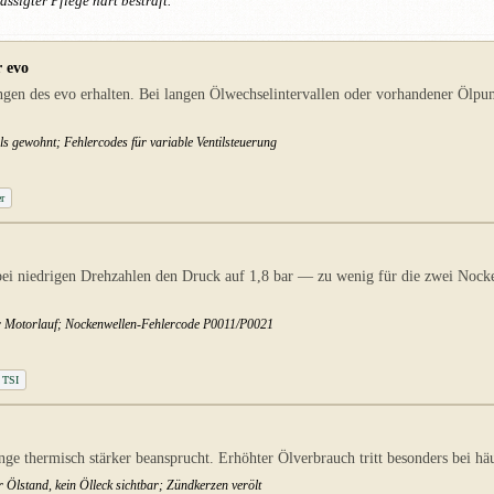
ssigter Pflege hart bestraft.
 evo
gen des evo erhalten. Bei langen Ölwechselintervallen oder vorhandener Ölpu
ls gewohnt; Fehlercodes für variable Ventilsteuerung
r
ei niedrigen Drehzahlen den Druck auf 1,8 bar — zu wenig für die zwei Nock
er Motorlauf; Nockenwellen-Fehlercode P0011/P0021
0 TSI
hermisch stärker beansprucht. Erhöhter Ölverbrauch tritt besonders bei häufi
 Ölstand, kein Ölleck sichtbar; Zündkerzen verölt