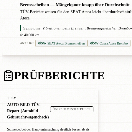
Bremsscheiben — Mängelquote knapp über Durchschnitt
●
TÜV-Berichte weisen für den SEAT Ateca leicht überdurchschnittl
Ateca.
Symptome:
Vibrationen beim Bremsen; Bremsenquietschen Brembo-A
ab 40.000 km
SEAT Ateca Bremsscheiben
Cupra Ateca Brembo
ANZEIGE
PRÜFBERICHTE
TUEV
AUTO BILD TÜV-
ÜBERDURCHSCHNITTLICH
Report (Autobild
Gebrauchtwagencheck)
Schneidet bei der Hauptuntersuchung deutlich besser ab als