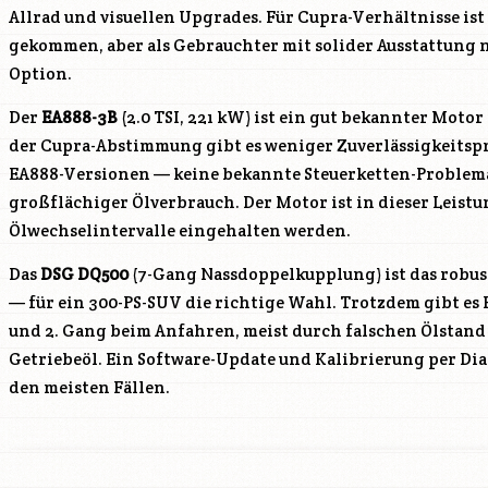
Allrad und visuellen Upgrades. Für Cupra-Verhältnisse ist 
gekommen, aber als Gebrauchter mit solider Ausstattung 
Option.
Der
EA888-3B
(2.0 TSI, 221 kW) ist ein gut bekannter Moto
der Cupra-Abstimmung gibt es weniger Zuverlässigkeitspr
EA888-Versionen — keine bekannte Steuerketten-Problema
großflächiger Ölverbrauch. Der Motor ist in dieser Leistu
Ölwechselintervalle eingehalten werden.
Das
DSG DQ500
(7-Gang Nassdoppelkupplung) ist das robu
— für ein 300-PS-SUV die richtige Wahl. Trotzdem gibt es 
und 2. Gang beim Anfahren, meist durch falschen Ölstand 
Getriebeöl. Ein Software-Update und Kalibrierung per Dia
den meisten Fällen.