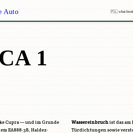
e Auto
🇵🇱 what-brea
CA 1
arke Cupra — und im Grunde
Wassereinbruch
ist das am
 dem EA888-3B, Haldex-
Türdichtungen sowie verst