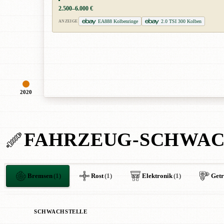
2.500–6.000 €
EA888 Kolbenringe
2.0 TSI 300 Kolben
ANZEIGE
2020
FAHRZEUG-SCHWAC
Bremsen
(1)
Rost
(1)
Elektronik
(1)
Getr
SCHWACHSTELLE