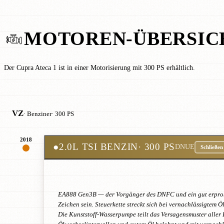
MOTOREN-ÜBERSIC
Der Cupra Ateca 1 ist in einer Motorisierung mit 300 PS erhältlich.
VZ
· Benziner
· 300 PS
2018
●
2.0L TSI BENZIN
· 300 PS
DNUE
Schließen
EA888 Gen3B — der Vorgänger des DNFC und ein gut erprobte
Zeichen sein. Steuerkette streckt sich bei vernachlässigtem
Die Kunststoff-Wasserpumpe teilt das Versagensmuster aller 