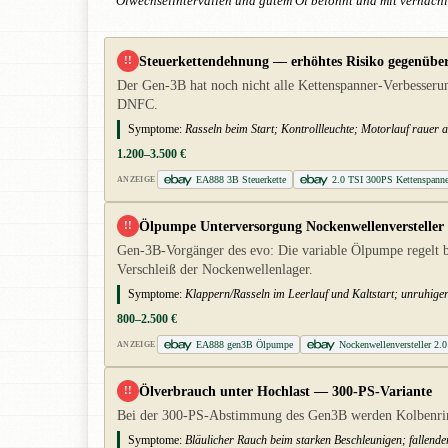
Ölwechselintervallen und gutem Öl belohnt und mit vernachlä
Steuerkettendehnung — erhöhtes Risiko gegenüber
!!
Der Gen-3B hat noch nicht alle Kettenspanner-Verbesserun
DNFC.
Symptome:
Rasseln beim Start; Kontrollleuchte; Motorlauf rauer a
1.200–3.500 €
EA888 3B Steuerkette
2.0 TSI 300PS Kettenspanne
ANZEIGE
Ölpumpe Unterversorgung Nockenwellenversteller
!!
Gen-3B-Vorgänger des evo: Die variable Ölpumpe regelt b
Verschleiß der Nockenwellenlager.
Symptome:
Klappern/Rasseln im Leerlauf und Kaltstart; unruhig
800–2.500 €
EA888 gen3B Ölpumpe
Nockenwellenversteller 2.
ANZEIGE
Ölverbrauch unter Hochlast — 300-PS-Variante
!!
Bei der 300-PS-Abstimmung des Gen3B werden Kolbenringe t
Symptome:
Bläulicher Rauch beim starken Beschleunigen; fallender