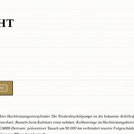
HT
r Hochleistungsvierzylinder. Die Niederdruckölpumpe ist die bekannte Achillesfe
 Ölwechsel; Rasseln beim Kaltstart ernst nehmen. Kolbenringe im Hochleistungsbet
EA888-Derivate: präventiver Tausch um 90.000 km verhindert teurere Folgeschäden