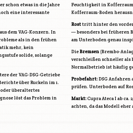
er schon etwas in die Jahre
Feuchtigkeit in Kofferrau
noch eine interessante
Kofferraum-Boden herausn
Rost
tritt hinter den vord
r aus dem VAG-Konzern. In
— besonders bei früheren Ba
obleme als in den frühen
am Unterboden genau inspi
tik mehr, kein
Die
Bremsen
(Brembo-Anlage
ngsstufe solide, solange
verschleißen schneller als
Normalbetrieb ist häufig g
stere der VAG-DSG-Getriebe
Probefahrt:
DSG Anfahren a
Berichte über Ruckeln im 1.
prüfen. Unterboden auf Ro
oder überaltertes
gnose löst das Problem in
Markt:
Cupra Ateca I ab ca.
achten, da das Modell eher 