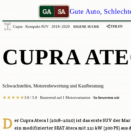
GA
SA
Gute Auto, Schlecht
TEILEN
Cupra · Kompakt-SUV · 2018–2020
EIGENE SUCHE
CUPRA ATE
Schwachstellen, Motorenbewertung und Kaufberatung
★
★
★
★
★
3.0 / 5.0 · Basierend auf 1 Motorvarianten ·
So bewerten wir
D
er Cupra Ateca I (2018–2020) ist das erste SUV der M
ein modifizierter SEAT Ateca mit 221 kW (300 PS) aus