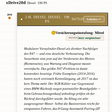
xDrive20d
· Diesel
· 190 PS
2018
2.0L DIESEL DIESEL
· 190
●
B47D20
Schließen
PS
Versicherungseinstufung: Mittel
Jetzt vergleichen
*
ANZEIGE
Modularer Vierzylinder-Diesel als direkter Nachfolger
des N47 — und eine deutliche Verbesserung. Die
Steuerkette sitzt jetzt auf der Vorderseite des Motors
(Riemenseite), was Wartung und Diagnose massiv
vereinfacht. Das größte N47-Problem ist damit
konstruktiv beseitigt. Frühe Exemplare (2014-2016)
hatten noch vereinzelt Kettenlängung, ab 2017 ist das
kein Thema mehr. Der AGR-Kühler war Gegenstand
eines BMW-Rückrufs wegen potenzieller Brandgefahr —
beim Gebrauchtwagenkauf unbedingt prüfen ob der
Rückruf durchgeführt wurde. Im Alltag ein sehr
ausgewogener Motor: Selbst die Basisversion reicht für
entspanntes Fahren, das 8-Gang-Automatik-Pairing (ZF