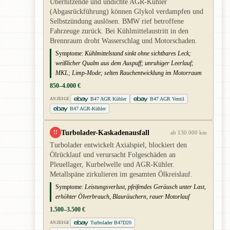
Überhitzende und undichte AGR-Kühler
(Abgasrückführung) können Glykol verdampfen und
Selbstzündung auslösen. BMW rief betroffene
Fahrzeuge zurück. Bei Kühlmittelaustritt in den
Brennraum droht Wasserschlag und Motorschaden.
Symptome:
Kühlmittelstand sinkt ohne sichtbares Leck;
weißlicher Qualm aus dem Auspuff; unruhiger Leerlauf;
MKL; Limp-Mode; selten Rauchentwicklung im Motorraum
850–4.000 €
B47 AGR Kühler
B47 AGR Ventil
ANZEIGE
B47 AGR-Kühler
Turbolader-Kaskadenausfall
!!
ab 130.000 km
Turbolader entwickelt Axialspiel, blockiert den
Ölrücklauf und verursacht Folgeschäden an
Pleuellager, Kurbelwelle und AGR-Kühler.
Metallspäne zirkulieren im gesamten Ölkreislauf.
Symptome:
Leistungsverlust, pfeifendes Geräusch unter Last,
erhöhter Ölverbrauch, Blauräuchern, rauer Motorlauf
1.500–3.500 €
Turbolader B47D20
ANZEIGE