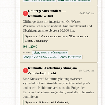
Ölfiltergehäuse undicht —
!!
ab 60.000 km
Kühlmittelverlust
Ölfiltergehäuse mit integriertem Öl-/Wasser-
Wärmetauscher wird undicht. Kühlmittelverlust und
Überhitzungsrisiko ab etwa 60.000 km.
Symptome:
Kühlmittelstandswarnung, Ölfleck unter dem
Motor, Überhitzung
400–1.200 €
BMW B48 Ölfiltergehäuse
ANZEIGE
BMW B48 Wärmetauscher
11428643747
Kühlmittel-Entlüftungsleitung am
!!
ab 70.000 km
Zylinderkopf bricht
Eine Kunststoff-Entlüftungsleitung zwischen
Zylinderkopf und Ausdehnungsbehälter wird porös
und bricht. Kühlmittelverlust ist die Folge; der
Einbauort ist schwer zugänglich, weshalb Lohnkosten
dominieren.
Symptome:
Sinkender Kühlmittelstand;