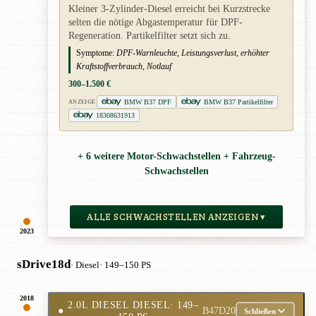
Kleiner 3-Zylinder-Diesel erreicht bei Kurzstrecke
selten die nötige Abgastemperatur für DPF-
Regeneration. Partikelfilter setzt sich zu.
Symptome:
DPF-Warnleuchte, Leistungsverlust, erhöhter
Kraftstoffverbrauch, Notlauf
300–1.500 €
BMW B37 DPF
BMW B37 Partikelfilter
ANZEIGE
18308631913
+ 6 weitere Motor-Schwachstellen + Fahrzeug-
Schwachstellen
ALLE SCHWACHSTELLEN ANZEIGEN ▾
2023
sDrive18d
· Diesel
· 149–150 PS
2018
2.0L DIESEL DIESEL
· 149–
●
B47D20
Schließen