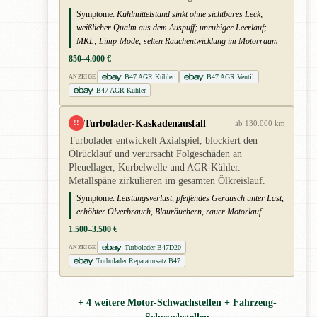
Symptome:
Kühlmittelstand sinkt ohne sichtbares Leck;
weißlicher Qualm aus dem Auspuff; unruhiger Leerlauf;
MKL; Limp-Mode; selten Rauchentwicklung im Motorraum
850–4.000 €
B47 AGR Kühler
B47 AGR Ventil
ANZEIGE
B47 AGR-Kühler
Turbolader-Kaskadenausfall
!!
ab 130.000 km
Turbolader entwickelt Axialspiel, blockiert den
Ölrücklauf und verursacht Folgeschäden an
Pleuellager, Kurbelwelle und AGR-Kühler.
Metallspäne zirkulieren im gesamten Ölkreislauf.
Symptome:
Leistungsverlust, pfeifendes Geräusch unter Last,
erhöhter Ölverbrauch, Blauräuchern, rauer Motorlauf
1.500–3.500 €
Turbolader B47D20
ANZEIGE
Turbolader Reparatursatz B47
+ 4 weitere Motor-Schwachstellen + Fahrzeug-