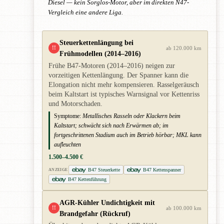
Diesel — kein Sorglos-Motor, aber im direkten N47-
Vergleich eine andere Liga.
Steuerkettenlängung bei
!!
ab 120.000 km
Frühmodellen (2014–2016)
Frühe B47-Motoren (2014–2016) neigen zur
vorzeitigen Kettenlängung. Der Spanner kann die
Elongation nicht mehr kompensieren. Rasselgeräusch
beim Kaltstart ist typisches Warnsignal vor Kettenriss
und Motorschaden.
Symptome:
Metallisches Rasseln oder Klackern beim
Kaltstart; schwächt sich nach Erwärmen ab; im
fortgeschrittenen Stadium auch im Betrieb hörbar; MKL kann
aufleuchten
1.500–4.500 €
B47 Steuerkette
B47 Kettenspanner
ANZEIGE
B47 Kettenführung
AGR-Kühler Undichtigkeit mit
!!
ab 100.000 km
Brandgefahr (Rückruf)