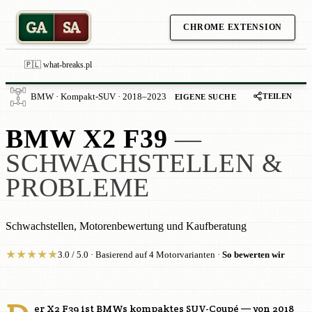
GA
SA
CHROME EXTENSION
🇵🇱 what-breaks.pl
TEILEN
BMW · Kompakt-SUV · 2018–2023
EIGENE SUCHE
BMW X2 F39
—
SCHWACHSTELLEN &
PROBLEME
Schwachstellen, Motorenbewertung und Kaufberatung
★
★
★
★
★
3.0 / 5.0 · Basierend auf 4 Motorvarianten ·
So bewerten wir
er X2 F39 ist BMWs kompaktes SUV-Coupé — von 2018