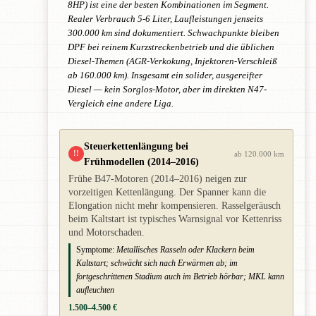
8HP) ist eine der besten Kombinationen im Segment.
Realer Verbrauch 5-6 Liter, Laufleistungen jenseits
300.000 km sind dokumentiert. Schwachpunkte bleiben
DPF bei reinem Kurzstreckenbetrieb und die üblichen
Diesel-Themen (AGR-Verkokung, Injektoren-Verschleiß
ab 160.000 km). Insgesamt ein solider, ausgereifter
Diesel — kein Sorglos-Motor, aber im direkten N47-
Vergleich eine andere Liga.
Steuerkettenlängung bei
!!
ab 120.000 km
Frühmodellen (2014–2016)
Frühe B47-Motoren (2014–2016) neigen zur
vorzeitigen Kettenlängung. Der Spanner kann die
Elongation nicht mehr kompensieren. Rasselgeräusch
beim Kaltstart ist typisches Warnsignal vor Kettenriss
und Motorschaden.
Symptome:
Metallisches Rasseln oder Klackern beim
Kaltstart; schwächt sich nach Erwärmen ab; im
fortgeschrittenen Stadium auch im Betrieb hörbar; MKL kann
aufleuchten
1.500–4.500 €