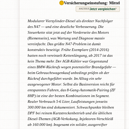
Versicherungseinstufung: Mittel
Jetzt vergleichen
*
ANZEIGE
Modularer Vierzylinder-Diesel als direkter Nachfolger
des N47 — und eine deutliche Verbesserung. Die
Steuerkette sitzt jetzt auf der Vorderseite des Motors
(Riemenseite), was Wartung und Diagnose massiv
vereinfacht. Das größte N47-Problem ist damit
konstruktiv beseitigt. Frühe Exemplare (2014-2016)
hatten noch vereinzelt Kettenlängung, ab 2017 ist das
kein Thema mehr. Der AGR-Kühler war Gegenstand
eines BMW-Rückrufs wegen potenzieller Brandgefahr —
beim Gebrauchtwagenkauf unbedingt prüfen ob der
Rückruf durchgeführt wurde. Im Alltag ein sehr
ausgewogener Motor: Selbst die Basisversion reicht für
entspanntes Fahren, das 8-Gang-Automatik-Pairing (ZF
8HP) ist eine der besten Kombinationen im Segment.
Realer Verbrauch 5-6 Liter, Laufleistungen jenseits
300.000 km sind dokumentiert. Schwachpunkte bleiben
DPF bei reinem Kurzstreckenbetrieb und die üblichen
Diesel-Themen (AGR-Verkokung, Injektoren-Verschleiß
ab 160.000 km). Insgesamt ein solider, ausgereifter