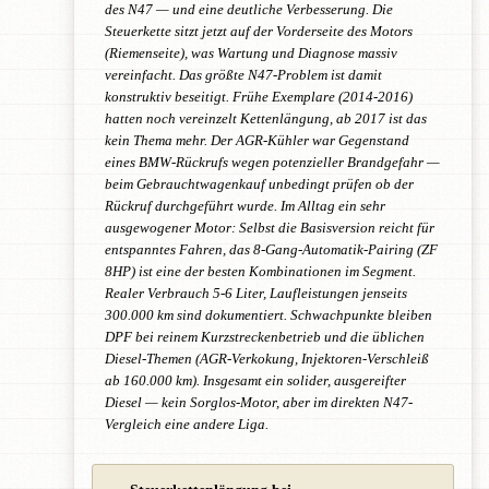
des N47 — und eine deutliche Verbesserung. Die
Steuerkette sitzt jetzt auf der Vorderseite des Motors
(Riemenseite), was Wartung und Diagnose massiv
vereinfacht. Das größte N47-Problem ist damit
konstruktiv beseitigt. Frühe Exemplare (2014-2016)
hatten noch vereinzelt Kettenlängung, ab 2017 ist das
kein Thema mehr. Der AGR-Kühler war Gegenstand
eines BMW-Rückrufs wegen potenzieller Brandgefahr —
beim Gebrauchtwagenkauf unbedingt prüfen ob der
Rückruf durchgeführt wurde. Im Alltag ein sehr
ausgewogener Motor: Selbst die Basisversion reicht für
entspanntes Fahren, das 8-Gang-Automatik-Pairing (ZF
8HP) ist eine der besten Kombinationen im Segment.
Realer Verbrauch 5-6 Liter, Laufleistungen jenseits
300.000 km sind dokumentiert. Schwachpunkte bleiben
DPF bei reinem Kurzstreckenbetrieb und die üblichen
Diesel-Themen (AGR-Verkokung, Injektoren-Verschleiß
ab 160.000 km). Insgesamt ein solider, ausgereifter
Diesel — kein Sorglos-Motor, aber im direkten N47-
Vergleich eine andere Liga.