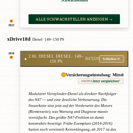
Schwachstellen
ALLE SCHWACHSTELLEN ANZEIGEN →
2023
xDrive18d
· Diesel
· 149–150 PS
2018
2.0L DIESEL DIESEL
· 149–
●
B47D20
Schließen
150 PS
Versicherungseinstufung: Mittel
Jetzt vergleichen
*
ANZEIGE
Modularer Vierzylinder-Diesel als direkter Nachfolger
des N47 — und eine deutliche Verbesserung. Die
Steuerkette sitzt jetzt auf der Vorderseite des Motors
(Riemenseite), was Wartung und Diagnose massiv
vereinfacht. Das größte N47-Problem ist damit
konstruktiv beseitigt. Frühe Exemplare (2014-2016)
hatten noch vereinzelt Kettenlängung, ab 2017 ist das