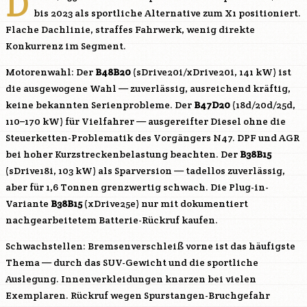
D
bis 2023 als sportliche Alternative zum X1 positioniert.
Flache Dachlinie, straffes Fahrwerk, wenig direkte
Konkurrenz im Segment.
Motorenwahl: Der
B48B20
(sDrive20i/xDrive20i, 141 kW) ist
die ausgewogene Wahl — zuverlässig, ausreichend kräftig,
keine bekannten Serienprobleme. Der
B47D20
(18d/20d/25d,
110–170 kW) für Vielfahrer — ausgereifter Diesel ohne die
Steuerketten-Problematik des Vorgängers N47. DPF und AGR
bei hoher Kurzstreckenbelastung beachten. Der
B38B15
(sDrive18i, 103 kW) als Sparversion — tadellos zuverlässig,
aber für 1,6 Tonnen grenzwertig schwach. Die Plug-in-
Variante
B38B15
(xDrive25e) nur mit dokumentiert
nachgearbeitetem Batterie-Rückruf kaufen.
Schwachstellen: Bremsenverschleiß vorne ist das häufigste
Thema — durch das SUV-Gewicht und die sportliche
Auslegung. Innenverkleidungen knarzen bei vielen
Exemplaren. Rückruf wegen Spurstangen-Bruchgefahr