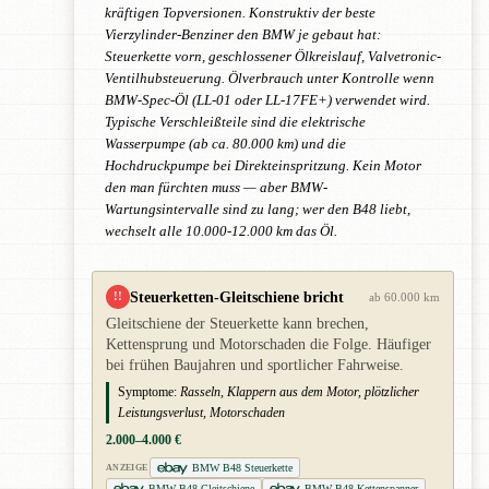
kräftigen Topversionen. Konstruktiv der beste
Vierzylinder-Benziner den BMW je gebaut hat:
Steuerkette vorn, geschlossener Ölkreislauf, Valvetronic-
Ventilhubsteuerung. Ölverbrauch unter Kontrolle wenn
BMW-Spec-Öl (LL-01 oder LL-17FE+) verwendet wird.
Typische Verschleißteile sind die elektrische
Wasserpumpe (ab ca. 80.000 km) und die
Hochdruckpumpe bei Direkteinspritzung. Kein Motor
den man fürchten muss — aber BMW-
Wartungsintervalle sind zu lang; wer den B48 liebt,
wechselt alle 10.000-12.000 km das Öl.
Steuerketten-Gleitschiene bricht
!!
ab 60.000 km
Gleitschiene der Steuerkette kann brechen,
Kettensprung und Motorschaden die Folge. Häufiger
bei frühen Baujahren und sportlicher Fahrweise.
Symptome:
Rasseln, Klappern aus dem Motor, plötzlicher
Leistungsverlust, Motorschaden
2.000–4.000 €
BMW B48 Steuerkette
ANZEIGE
BMW B48 Gleitschiene
BMW B48 Kettenspanner