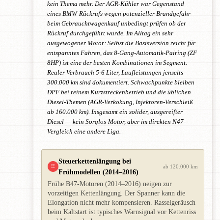
kein Thema mehr. Der AGR-Kühler war Gegenstand
eines BMW-Rückrufs wegen potenzieller Brandgefahr —
beim Gebrauchtwagenkauf unbedingt prüfen ob der
Rückruf durchgeführt wurde. Im Alltag ein sehr
ausgewogener Motor: Selbst die Basisversion reicht für
entspanntes Fahren, das 8-Gang-Automatik-Pairing (ZF
8HP) ist eine der besten Kombinationen im Segment.
Realer Verbrauch 5-6 Liter, Laufleistungen jenseits
300.000 km sind dokumentiert. Schwachpunkte bleiben
DPF bei reinem Kurzstreckenbetrieb und die üblichen
Diesel-Themen (AGR-Verkokung, Injektoren-Verschleiß
ab 160.000 km). Insgesamt ein solider, ausgereifter
Diesel — kein Sorglos-Motor, aber im direkten N47-
Vergleich eine andere Liga.
Steuerkettenlängung bei
!!
ab 120.000 km
Frühmodellen (2014–2016)
Frühe B47-Motoren (2014–2016) neigen zur
vorzeitigen Kettenlängung. Der Spanner kann die
Elongation nicht mehr kompensieren. Rasselgeräusch
beim Kaltstart ist typisches Warnsignal vor Kettenriss