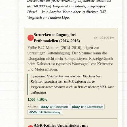
Diesel-Themen (AGR-Verkokung, Injektoren-Verschleiß
ab 160.000 km). Insgesamt ein solider, ausgereifter
Diesel — kein Sorglos-Motor, aber im direkten N47-
Vergleich eine andere Liga.
Steuerkettenlängung bei
!!
ab 120.000 km
Frühmodellen (2014–2016)
Frühe B47-Motoren (2014–2016) neigen zur
vorzeitigen Kettenlängung. Der Spanner kann die
Elongation nicht mehr kompensieren. Rasselgeräusch
beim Kaltstart ist typisches Warnsignal vor Kettenriss
und Motorschaden.
Symptome:
Metallisches Rasseln oder Klackern beim
Kaltstart; schwächt sich nach Erwärmen ab; im
fortgeschrittenen Stadium auch im Betrieb hörbar; MKL kann
aufleuchten
1.500–4.500 €
B47 Steuerkette
B47 Kettenspanner
ANZEIGE
B47 Kettenführung
AGR-Kühler Undichtigkeit mit