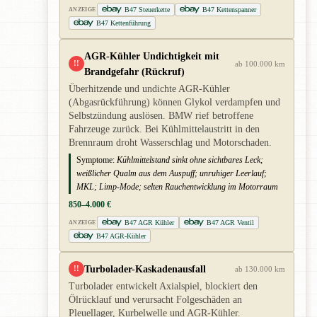
B47 Steuerkette
B47 Kettenspanner
ANZEIGE
B47 Kettenführung
AGR-Kühler Undichtigkeit mit
!!
ab 100.000 km
Brandgefahr (Rückruf)
Überhitzende und undichte AGR-Kühler
(Abgasrückführung) können Glykol verdampfen und
Selbstzündung auslösen. BMW rief betroffene
Fahrzeuge zurück. Bei Kühlmittelaustritt in den
Brennraum droht Wasserschlag und Motorschaden.
Symptome:
Kühlmittelstand sinkt ohne sichtbares Leck;
weißlicher Qualm aus dem Auspuff; unruhiger Leerlauf;
MKL; Limp-Mode; selten Rauchentwicklung im Motorraum
850–4.000 €
B47 AGR Kühler
B47 AGR Ventil
ANZEIGE
B47 AGR-Kühler
Turbolader-Kaskadenausfall
!!
ab 130.000 km
Turbolader entwickelt Axialspiel, blockiert den
Ölrücklauf und verursacht Folgeschäden an
Pleuellager, Kurbelwelle und AGR-Kühler.