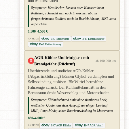
und Motorschaden.
Symptome:
Metallisches Rasseln oder Klackern beim
Kaltstart; schwächt sich nach Erwärmen ab; im
fortgeschrittenen Stadium auch im Betrieb hörbar; MKL kann
aufleuchten
1.500–4.500 €
B47 Steuerkette
B47 Kettenspanner
ANZEIGE
B47 Kettenführung
AGR-Kühler Undichtigkeit mit
!!
ab 100.000 km
Brandgefahr (Rückruf)
Überhitzende und undichte AGR-Kühler
(Abgasrückführung) können Glykol verdampfen und
Selbstzündung auslösen. BMW rief betroffene
Fahrzeuge zurück. Bei Kühlmittelaustritt in den
Brennraum droht Wasserschlag und Motorschaden.
Symptome:
Kühlmittelstand sinkt ohne sichtbares Leck;
weißlicher Qualm aus dem Auspuff; unruhiger Leerlauf;
MKL; Limp-Mode; selten Rauchentwicklung im Motorraum
850–4.000 €
B47 AGR Kühler
B47 AGR Ventil
ANZEIGE