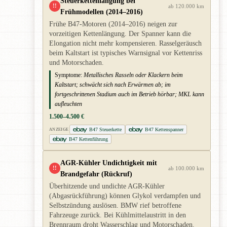
Steuerkettenlängung bei
!!
ab 120.000 km
Frühmodellen (2014–2016)
Frühe B47-Motoren (2014–2016) neigen zur
vorzeitigen Kettenlängung. Der Spanner kann die
Elongation nicht mehr kompensieren. Rasselgeräusch
beim Kaltstart ist typisches Warnsignal vor Kettenriss
und Motorschaden.
Symptome:
Metallisches Rasseln oder Klackern beim
Kaltstart; schwächt sich nach Erwärmen ab; im
fortgeschrittenen Stadium auch im Betrieb hörbar; MKL kann
aufleuchten
1.500–4.500 €
B47 Steuerkette
B47 Kettenspanner
ANZEIGE
B47 Kettenführung
AGR-Kühler Undichtigkeit mit
!!
ab 100.000 km
Brandgefahr (Rückruf)
Überhitzende und undichte AGR-Kühler
(Abgasrückführung) können Glykol verdampfen und
Selbstzündung auslösen. BMW rief betroffene
Fahrzeuge zurück. Bei Kühlmittelaustritt in den
Brennraum droht Wasserschlag und Motorschaden.