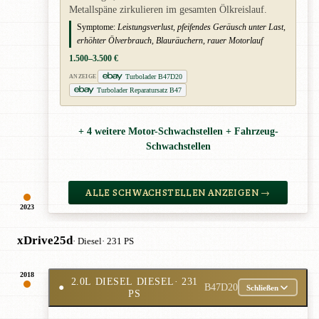
Metallspäne zirkulieren im gesamten Ölkreislauf.
Symptome:
Leistungsverlust, pfeifendes Geräusch unter Last,
erhöhter Ölverbrauch, Blauräuchern, rauer Motorlauf
1.500–3.500 €
Turbolader B47D20
ANZEIGE
Turbolader Reparatursatz B47
+ 4 weitere Motor-Schwachstellen + Fahrzeug-
Schwachstellen
ALLE SCHWACHSTELLEN ANZEIGEN →
2023
xDrive25d
· Diesel
· 231 PS
2018
2.0L DIESEL DIESEL
· 231
●
B47D20
Schließen
PS