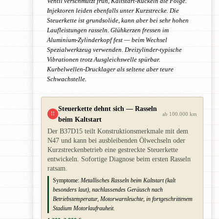
Ventil verschmutzt früh, Kaltstart-Ruckeln die Folge.
Injektoren leiden ebenfalls unter Kurzstrecke. Die
Steuerkette ist grundsolide, kann aber bei sehr hohen
Laufleistungen rasseln. Glühkerzen fressen im
Aluminium-Zylinderkopf fest — beim Wechsel
Spezialwerkzeug verwenden. Dreizylinder-typische
Vibrationen trotz Ausgleichswelle spürbar.
Kurbelwellen-Drucklager als seltene aber teure
Schwachstelle.
Steuerkette dehnt sich — Rasseln
!!
ab 100.000 km
beim Kaltstart
Der B37D15 teilt Konstruktionsmerkmale mit dem
N47 und kann bei ausbleibenden Ölwechseln oder
Kurzstreckenbetrieb eine gestreckte Steuerkette
entwickeln. Sofortige Diagnose beim ersten Rasseln
ratsam.
Symptome:
Metallisches Rasseln beim Kaltstart (kalt
besonders laut), nachlassendes Geräusch nach
Betriebstemperatur, Motorwarnleuchte, in fortgeschrittenem
Stadium Motorlaufrauheit.