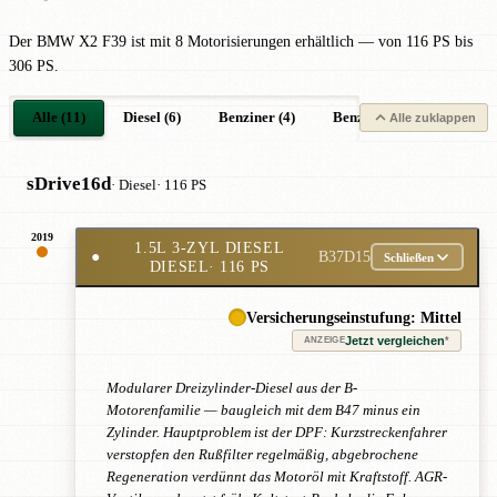
Der BMW X2 F39 ist mit 8 Motorisierungen erhältlich — von 116 PS bis
306 PS.
Alle (11)
Diesel (6)
Benziner (4)
Benziner Plug-in-Hybrid (
Alle zuklappen
sDrive16d
· Diesel
· 116 PS
2019
1.5L 3-ZYL DIESEL
●
B37D15
Schließen
DIESEL
· 116 PS
Versicherungseinstufung: Mittel
Jetzt vergleichen
*
ANZEIGE
Modularer Dreizylinder-Diesel aus der B-
Motorenfamilie — baugleich mit dem B47 minus ein
Zylinder. Hauptproblem ist der DPF: Kurzstreckenfahrer
verstopfen den Rußfilter regelmäßig, abgebrochene
Regeneration verdünnt das Motoröl mit Kraftstoff. AGR-