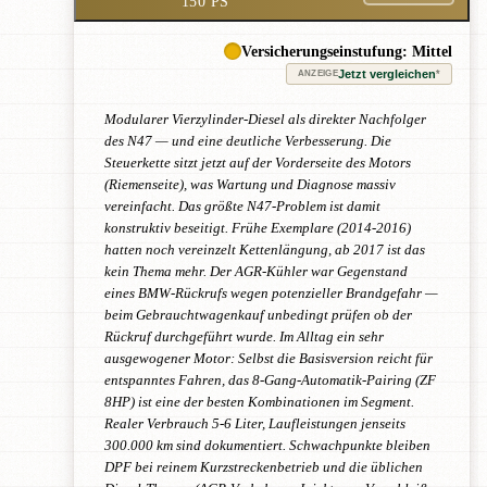
150 PS
Versicherungseinstufung: Mittel
Jetzt vergleichen
*
ANZEIGE
Modularer Vierzylinder-Diesel als direkter Nachfolger
des N47 — und eine deutliche Verbesserung. Die
Steuerkette sitzt jetzt auf der Vorderseite des Motors
(Riemenseite), was Wartung und Diagnose massiv
vereinfacht. Das größte N47-Problem ist damit
konstruktiv beseitigt. Frühe Exemplare (2014-2016)
hatten noch vereinzelt Kettenlängung, ab 2017 ist das
kein Thema mehr. Der AGR-Kühler war Gegenstand
eines BMW-Rückrufs wegen potenzieller Brandgefahr —
beim Gebrauchtwagenkauf unbedingt prüfen ob der
Rückruf durchgeführt wurde. Im Alltag ein sehr
ausgewogener Motor: Selbst die Basisversion reicht für
entspanntes Fahren, das 8-Gang-Automatik-Pairing (ZF
8HP) ist eine der besten Kombinationen im Segment.
Realer Verbrauch 5-6 Liter, Laufleistungen jenseits
300.000 km sind dokumentiert. Schwachpunkte bleiben
DPF bei reinem Kurzstreckenbetrieb und die üblichen