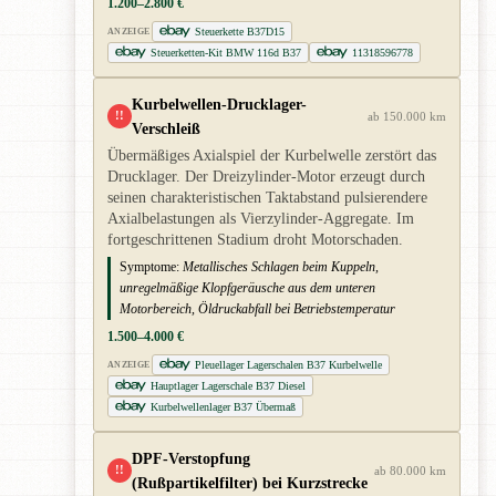
1.200–2.800 €
Steuerkette B37D15
ANZEIGE
Steuerketten-Kit BMW 116d B37
11318596778
Kurbelwellen-Drucklager-
!!
ab 150.000 km
Verschleiß
Übermäßiges Axialspiel der Kurbelwelle zerstört das
Drucklager. Der Dreizylinder-Motor erzeugt durch
seinen charakteristischen Taktabstand pulsierendere
Axialbelastungen als Vierzylinder-Aggregate. Im
fortgeschrittenen Stadium droht Motorschaden.
Symptome:
Metallisches Schlagen beim Kuppeln,
unregelmäßige Klopfgeräusche aus dem unteren
Motorbereich, Öldruckabfall bei Betriebstemperatur
1.500–4.000 €
Pleuellager Lagerschalen B37 Kurbelwelle
ANZEIGE
Hauptlager Lagerschale B37 Diesel
Kurbelwellenlager B37 Übermaß
DPF-Verstopfung
!!
ab 80.000 km
(Rußpartikelfilter) bei Kurzstrecke