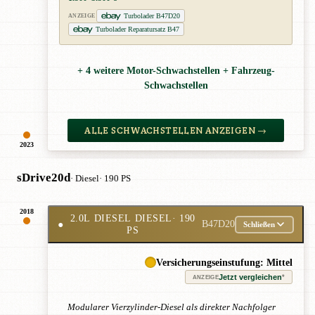
Turbolader B47D20
ANZEIGE
Turbolader Reparatursatz B47
+ 4 weitere Motor-Schwachstellen + Fahrzeug-
Schwachstellen
ALLE SCHWACHSTELLEN ANZEIGEN →
2023
sDrive20d
· Diesel
· 190 PS
2018
2.0L DIESEL DIESEL
· 190
●
B47D20
Schließen
PS
Versicherungseinstufung: Mittel
Jetzt vergleichen
*
ANZEIGE
Modularer Vierzylinder-Diesel als direkter Nachfolger