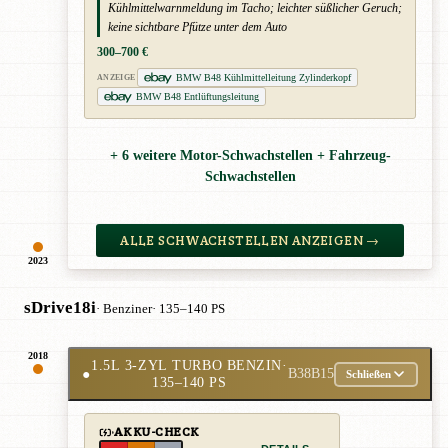
Kühlmittelwarnmeldung im Tacho; leichter süßlicher Geruch;
keine sichtbare Pfütze unter dem Auto
300–700 €
BMW B48 Kühlmittelleitung Zylinderkopf
ANZEIGE
BMW B48 Entlüftungsleitung
+ 6 weitere Motor-Schwachstellen + Fahrzeug-
Schwachstellen
ALLE SCHWACHSTELLEN ANZEIGEN →
2023
sDrive18i
· Benziner
· 135–140 PS
2018
1.5L 3-ZYL TURBO BENZIN
·
●
B38B15
Schließen
135–140 PS
AKKU-CHECK