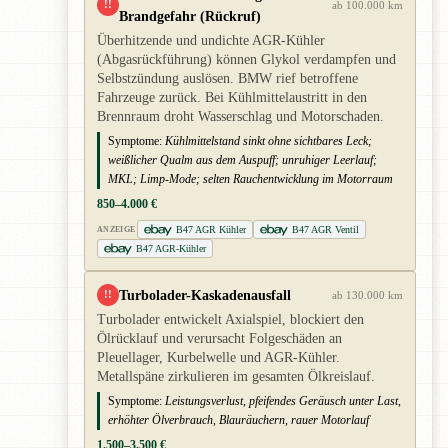
!!
ab 100.000 km
Brandgefahr (Rückruf)
Überhitzende und undichte AGR-Kühler
(Abgasrückführung) können Glykol verdampfen und
Selbstzündung auslösen. BMW rief betroffene
Fahrzeuge zurück. Bei Kühlmittelaustritt in den
Brennraum droht Wasserschlag und Motorschaden.
Symptome:
Kühlmittelstand sinkt ohne sichtbares Leck;
weißlicher Qualm aus dem Auspuff; unruhiger Leerlauf;
MKL; Limp-Mode; selten Rauchentwicklung im Motorraum
850–4.000 €
B47 AGR Kühler
B47 AGR Ventil
ANZEIGE
B47 AGR-Kühler
Turbolader-Kaskadenausfall
!!
ab 130.000 km
Turbolader entwickelt Axialspiel, blockiert den
Ölrücklauf und verursacht Folgeschäden an
Pleuellager, Kurbelwelle und AGR-Kühler.
Metallspäne zirkulieren im gesamten Ölkreislauf.
Symptome:
Leistungsverlust, pfeifendes Geräusch unter Last,
erhöhter Ölverbrauch, Blauräuchern, rauer Motorlauf
1.500–3.500 €