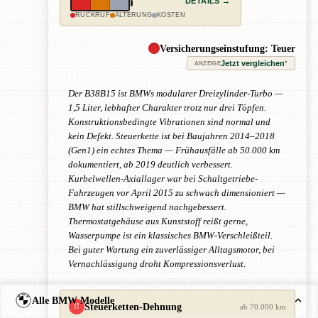
DETAILS →
RÜCKRUF
ALTERUNG
KOSTEN
Versicherungseinstufung: Teuer
Jetzt vergleichen
*
ANZEIGE
Der B38B15 ist BMWs modularer Dreizylinder-Turbo —
1,5 Liter, lebhafter Charakter trotz nur drei Töpfen.
Konstruktionsbedingte Vibrationen sind normal und
kein Defekt. Steuerkette ist bei Baujahren 2014–2018
(Gen1) ein echtes Thema — Frühausfälle ab 50.000 km
dokumentiert, ab 2019 deutlich verbessert.
Kurbelwellen-Axiallager war bei Schaltgetriebe-
Fahrzeugen vor April 2015 zu schwach dimensioniert —
BMW hat stillschweigend nachgebessert.
Thermostatgehäuse aus Kunststoff reißt gerne,
Wasserpumpe ist ein klassisches BMW-Verschleißteil.
Bei guter Wartung ein zuverlässiger Alltagsmotor, bei
Vernachlässigung droht Kompressionsverlust.
Alle BMW Modelle
Steuerketten-Dehnung
!!
ab 70.000 km