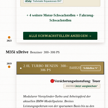
Turbolader Reparatursatz B47
+ 4 weitere Motor-Schwachstellen + Fahrzeug-
Schwachstellen
ALLE SCHWACHSTELLEN ANZEIGEN →
2023
M35i xDrive
· Benziner
· 300–306 PS
2019
2.0L TURBO BENZIN
· 300–
●
B48B20
Schließen
306 PS
Versicherungseinstufung: Teuer
Jetzt vergleichen
*
ANZEIGE
Modularer Vierzylinder-Turbo und Arbeitspferd der
aktuellen BMW-Modellpalette. Breites
Leistungsspektrum von der sparsamen Basis bis zu den