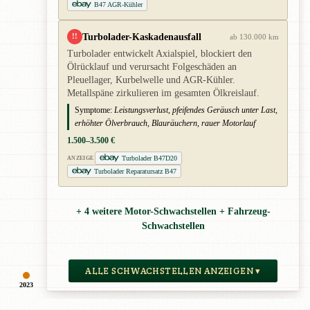
B47 AGR-Kühler
Turbolader-Kaskadenausfall
!!
ab 130.000 km
Turbolader entwickelt Axialspiel, blockiert den
Ölrücklauf und verursacht Folgeschäden an
Pleuellager, Kurbelwelle und AGR-Kühler.
Metallspäne zirkulieren im gesamten Ölkreislauf.
Symptome:
Leistungsverlust, pfeifendes Geräusch unter Last,
erhöhter Ölverbrauch, Blauräuchern, rauer Motorlauf
1.500–3.500 €
Turbolader B47D20
ANZEIGE
Turbolader Reparatursatz B47
+ 4 weitere Motor-Schwachstellen + Fahrzeug-
Schwachstellen
ALLE SCHWACHSTELLEN ANZEIGEN ▾
2023