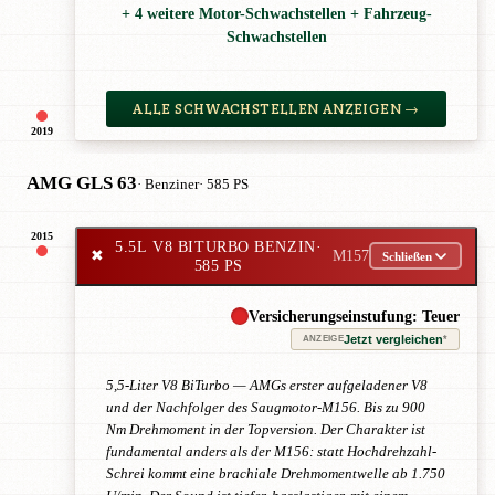
+ 4 weitere Motor-Schwachstellen + Fahrzeug-
Schwachstellen
ALLE SCHWACHSTELLEN ANZEIGEN →
2019
AMG GLS 63
· Benziner
· 585 PS
2015
5.5L V8 BITURBO BENZIN
·
✖
M157
Schließen
585 PS
Versicherungseinstufung: Teuer
Jetzt vergleichen
*
ANZEIGE
5,5-Liter V8 BiTurbo — AMGs erster aufgeladener V8
und der Nachfolger des Saugmotor-M156. Bis zu 900
Nm Drehmoment in der Topversion. Der Charakter ist
fundamental anders als der M156: statt Hochdrehzahl-
Schrei kommt eine brachiale Drehmomentwelle ab 1.750