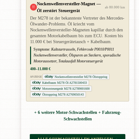
Nockenwellenversteller-Magnet —
!!
ab 80.000 km
Öl zerstört Steuergerät
Der M278 ist der bekannteste Vertreter des Mercedes-
Ölwander-Problems. Öl kriecht vom
Nockenwellenversteller-Magneten kapillar durch den
gesamten Motorkabelbaum bis zum ECU. Kosten bis
11.000 € bei Steuergerätetausch + Kabelbaum.
Symptome:
Kaltstartrasseln, Fehlercode P0010/P0011
Nockenwellenversteller, Ölspuren an Steckern, sporadische
Motoraussetzer, Totalausfall Motorsteuergerät
400–11.000 €
Nockenwellenversteller M278 Ölstoppring
ANZEIGE
Kabelbaum M278 Öl A2781500433
Motorsteuergerät M278 A2789001600
Ölstoppring M278 A2769050143
+ 6 weitere Motor-Schwachstellen + Fahrzeug-
Schwachstellen