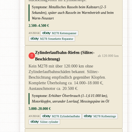
Symptome:
Metallisches Rasseln beim Kaltstart (2–5
Sekunden), später auch Rasseln im Warmbetrieb und beim
Warm-Neustart
2.500–4.500 €
M278 Kettenspanner
ANZEIGE
M278 Steuerkette Reparatur
Zylinderlaufbahn-Riefen (Silitec-
!!
ab 120.000 km
Beschichtung)
Kein M278 mit über 120.000 km ohne
Zylinderlaufbahnschäden bekannt. Silitec-
Beschichtung empfindlich gegenüber Klopfen.
Komplette Überholung ca. 14.000–18.000 €,
Austauschmotor ca. 20.500 €.
Symptome:
Erhöhter Ölverbrauch (1–1,6 l/1.000 km),
Motorklopfen, unrunder Leerlauf, Messingspäne im Öl
5.000–20.000 €
M278 Zylinderlaufbahn
M278 Kolbenringe
ANZEIGE
Silitec cylinder