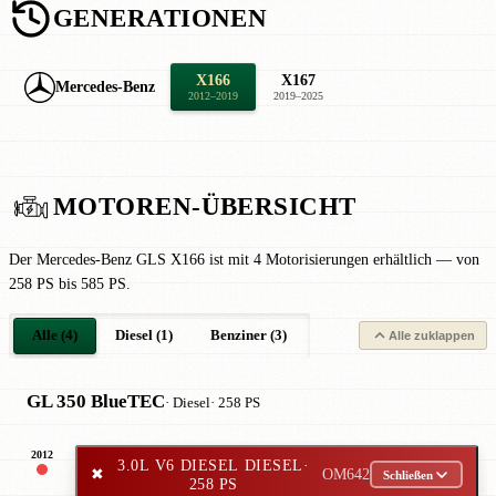
GENERATIONEN
X166
X167
Mercedes-Benz
2012–2019
2019–2025
MOTOREN-ÜBERSICHT
Der Mercedes-Benz GLS X166 ist mit 4 Motorisierungen erhältlich — von
258 PS bis 585 PS.
Alle (4)
Diesel (1)
Benziner (3)
Alle zuklappen
GL 350 BlueTEC
· Diesel
· 258 PS
2012
3.0L V6 DIESEL DIESEL
·
✖
OM642
Schließen
258 PS