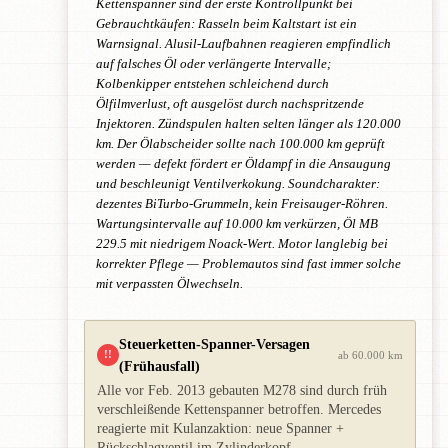
Kettenspanner sind der erste Kontrollpunkt bei
Gebrauchtkäufen: Rasseln beim Kaltstart ist ein
Warnsignal. Alusil-Laufbahnen reagieren empfindlich
auf falsches Öl oder verlängerte Intervalle;
Kolbenkipper entstehen schleichend durch
Ölfilmverlust, oft ausgelöst durch nachspritzende
Injektoren. Zündspulen halten selten länger als 120.000
km. Der Ölabscheider sollte nach 100.000 km geprüft
werden — defekt fördert er Öldampf in die Ansaugung
und beschleunigt Ventilverkokung. Soundcharakter:
dezentes BiTurbo-Grummeln, kein Freisauger-Röhren.
Wartungsintervalle auf 10.000 km verkürzen, Öl MB
229.5 mit niedrigem Noack-Wert. Motor langlebig bei
korrekter Pflege — Problemautos sind fast immer solche
mit verpassten Ölwechseln.
Steuerketten-Spanner-Versagen
!!
ab 60.000 km
(Frühausfall)
Alle vor Feb. 2013 gebauten M278 sind durch früh
verschleißende Kettenspanner betroffen. Mercedes
reagierte mit Kulanzaktion: neue Spanner +
Rückschlagventil im Zylinderkopf.