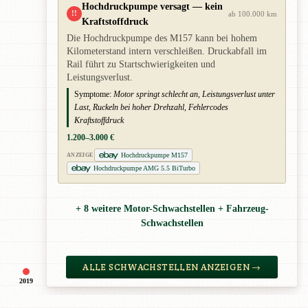
Hochdruckpumpe versagt — kein
!!
ab 100.000 km
Kraftstoffdruck
Die Hochdruckpumpe des M157 kann bei hohem
Kilometerstand intern verschleißen. Druckabfall im
Rail führt zu Startschwierigkeiten und
Leistungsverlust.
Symptome:
Motor springt schlecht an, Leistungsverlust unter
Last, Ruckeln bei hoher Drehzahl, Fehlercodes
Kraftstoffdruck
1.200–3.000 €
Hochdruckpumpe M157
ANZEIGE
Hochdruckpumpe AMG 5.5 BiTurbo
+ 8 weitere Motor-Schwachstellen + Fahrzeug-
Schwachstellen
ALLE SCHWACHSTELLEN ANZEIGEN →
2019