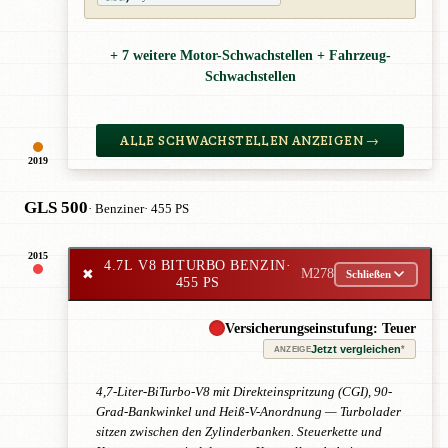
+ 7 weitere Motor-Schwachstellen + Fahrzeug-
Schwachstellen
ALLE SCHWACHSTELLEN ANZEIGEN →
2019
GLS 500
· Benziner
· 455 PS
2015
4.7L V8 BITURBO BENZIN
·
✖
M278
Schließen
455 PS
Versicherungseinstufung: Teuer
Jetzt vergleichen
*
ANZEIGE
4,7-Liter-BiTurbo-V8 mit Direkteinspritzung (CGI), 90-
Grad-Bankwinkel und Heiß-V-Anordnung — Turbolader
sitzen zwischen den Zylinderbanken. Steuerkette und