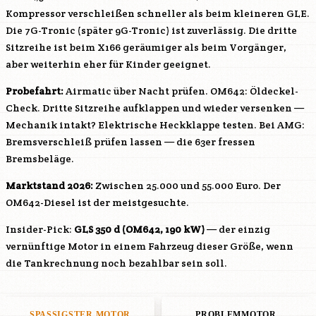
Kompressor verschleißen schneller als beim kleineren GLE.
Die 7G-Tronic (später 9G-Tronic) ist zuverlässig. Die dritte
Sitzreihe ist beim X166 geräumiger als beim Vorgänger,
aber weiterhin eher für Kinder geeignet.
Probefahrt:
Airmatic über Nacht prüfen.
OM642
: Öldeckel-
Check. Dritte Sitzreihe aufklappen und wieder versenken —
Mechanik intakt? Elektrische Heckklappe testen. Bei AMG:
Bremsverschleiß prüfen lassen — die 63er fressen
Bremsbeläge.
Marktstand 2026:
Zwischen 25.000 und 55.000 Euro. Der
OM642
-Diesel ist der meistgesuchte.
Insider-Pick:
GLS 350 d (
OM642
, 190 kW)
— der einzig
vernünftige Motor in einem Fahrzeug dieser Größe, wenn
die Tankrechnung noch bezahlbar sein soll.
SPASSIGSTER MOTOR
PROBLEMMOTOR