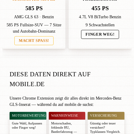
585 PS
455 PS
AMG GLS 63 · Benzin
4.7L V8 BiTurbo Benzin
585 PS Fullsize-SUV — 7 Sitze
9 Schwachstellen
und Autobahn-Dominanz
FINGER WEG!
MACHT SPASS!
DIESE DATEN DIREKT AUF
MOBILE.DE
Unsere Chrome Extension zeigt dir alles direkt im Mercedes-Benz
GLS-Inserat — während du auf mobile.de suchst:
MOTORBEWERTUNG
WARNHINWEISE
VERSICHERUNG
Gute Wahl
,
Aufpassen
Motorschaden,
Günstig oder teuer
oder
Finger weg!
fehlende HU,
versichert?
Bastlerfahrzeug —
Typklassen-Vergleich.