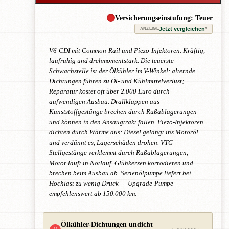
Versicherungseinstufung: Teuer
Jetzt vergleichen
*
ANZEIGE
V6-CDI mit Common-Rail und Piezo-Injektoren. Kräftig,
laufruhig und drehmomentstark. Die teuerste
Schwachstelle ist der Ölkühler im V-Winkel: alternde
Dichtungen führen zu Öl- und Kühlmittelverlust;
Reparatur kostet oft über 2.000 Euro durch
aufwendigen Ausbau. Drallklappen aus
Kunststoffgestänge brechen durch Rußablagerungen
und können in den Ansaugtrakt fallen. Piezo-Injektoren
dichten durch Wärme aus: Diesel gelangt ins Motoröl
und verdünnt es, Lagerschäden drohen. VTG-
Stellgestänge verklemmt durch Rußablagerungen,
Motor läuft in Notlauf. Glühkerzen korrodieren und
brechen beim Ausbau ab. Serienölpumpe liefert bei
Hochlast zu wenig Druck — Upgrade-Pumpe
empfehlenswert ab 150.000 km.
Ölkühler-Dichtungen undicht –