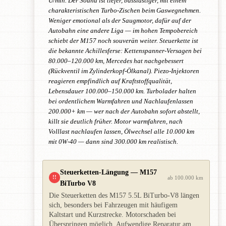
U/min. Der Sound ist tiefer, basslastiger, mit einem
charakteristischen Turbo-Zischen beim Gaswegnehmen.
Weniger emotional als der Saugmotor, dafür auf der
Autobahn eine andere Liga — im hohen Tempobereich
schiebt der M157 noch souverän weiter. Steuerkette ist
die bekannte Achillesferse: Kettenspanner-Versagen bei
80.000–120.000 km, Mercedes hat nachgebessert
(Rückventil im Zylinderkopf-Ölkanal). Piezo-Injektoren
reagieren empfindlich auf Kraftstoffqualität,
Lebensdauer 100.000–150.000 km. Turbolader halten
bei ordentlichem Warmfahren und Nachlaufenlassen
200.000+ km — wer nach der Autobahn sofort abstellt,
killt sie deutlich früher. Motor warmfahren, nach
Volllast nachlaufen lassen, Ölwechsel alle 10.000 km
mit 0W-40 — dann sind 300.000 km realistisch.
Steuerketten-Längung — M157
!!
ab 100.000 km
BiTurbo V8
Die Steuerketten des M157 5.5L BiTurbo-V8 längen
sich, besonders bei Fahrzeugen mit häufigem
Kaltstart und Kurzstrecke. Motorschaden bei
Überspringen möglich. Aufwendige Reparatur am