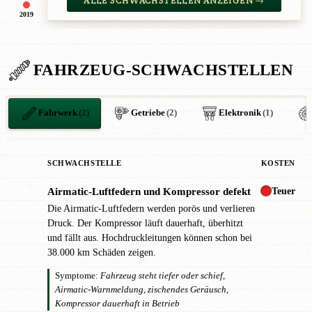
ALLE SCHWACHSTELLEN ANZEIGEN →
2019
FAHRZEUG-SCHWACHSTELLEN
Fahrwerk
(2)
Getriebe
(2)
Elektronik
(1)
SCHWACHSTELLE
KOSTEN
Teuer
Airmatic-Luftfedern und Kompressor defekt
✖
Die Airmatic-Luftfedern werden porös und verlieren
Druck. Der Kompressor läuft dauerhaft, überhitzt
und fällt aus. Hochdruckleitungen können schon bei
38.000 km Schäden zeigen.
Symptome:
Fahrzeug steht tiefer oder schief,
Airmatic-Warnmeldung, zischendes Geräusch,
Kompressor dauerhaft in Betrieb