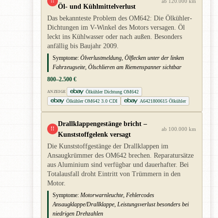
!!
ab 120.000 km
Öl- und Kühlmittelverlust
Das bekannteste Problem des OM642: Die Ölkühler-
Dichtungen im V-Winkel des Motors versagen. Öl
leckt ins Kühlwasser oder nach außen. Besonders
anfällig bis Baujahr 2009.
Symptome:
Ölverlustmeldung, Ölflecken unter der linken
Fahrzeugseite, Ölschlieren am Riemenspanner sichtbar
800–2.500 €
Ölkühler Dichtung OM642
ANZEIGE
Ölkühler OM642 3.0 CDI
A6421800615 Ölkühler
Drallklappengestänge bricht –
!!
ab 100.000 km
Kunststoffgelenk versagt
Die Kunststoffgestänge der Drallklappen im
Ansaugkrümmer des OM642 brechen. Reparatursätze
aus Aluminium sind verfügbar und dauerhafter. Bei
Totalausfall droht Eintritt von Trümmern in den
Motor.
Symptome:
Motorwarnleuchte, Fehlercodes
Ansaugklappe/Drallklappe, Leistungsverlust besonders bei
niedrigen Drehzahlen