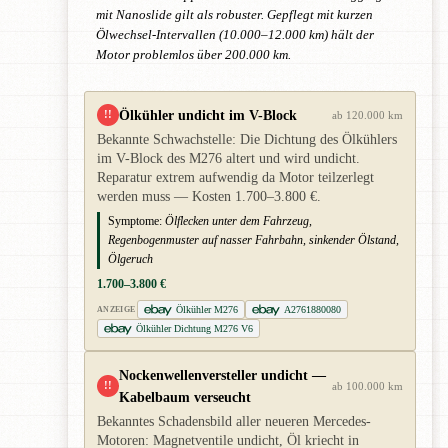
mit Nanoslide gilt als robuster. Gepflegt mit kurzen
Ölwechsel-Intervallen (10.000–12.000 km) hält der
Motor problemlos über 200.000 km.
Ölkühler undicht im V-Block
!!
ab 120.000 km
Bekannte Schwachstelle: Die Dichtung des Ölkühlers
im V-Block des M276 altert und wird undicht.
Reparatur extrem aufwendig da Motor teilzerlegt
werden muss — Kosten 1.700–3.800 €.
Symptome:
Ölflecken unter dem Fahrzeug,
Regenbogenmuster auf nasser Fahrbahn, sinkender Ölstand,
Ölgeruch
1.700–3.800 €
Ölkühler M276
A2761880080
ANZEIGE
Ölkühler Dichtung M276 V6
Nockenwellenversteller undicht —
!!
ab 100.000 km
Kabelbaum verseucht
Bekanntes Schadensbild aller neueren Mercedes-
Motoren: Magnetventile undicht, Öl kriecht in