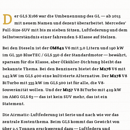
D
er GLS X166 war die Umbenennung des GL — ab 2015
mit neuem Namen und dezent überarbeitet. Mercedes'
Full-Size-SUV mit bis zu sieben Sitzen, Luftfederung und dem
Selbstverständnis einer fahrenden S-Klasse auf Stelzen.
Bei den Dieseln ist der
OM642
V6 mit 3,0 Litern und 190 kW
im GL 350 BlueTEC / GLS 350 d der Standardmotor — bewährt,
sparsam für die Klasse, aber Ölkühler-Dichtung bleibt das
bekannte Thema. Bei den Benzinern bietet der
M276
V6 mit
245 kW im GLS 400 eine kultivierte Alternative. Der
M278
V8
BiTurbo mit 335 kW im GLS 500 ist für alle, die V8-
Souveränität wollen. Und der
M157
V8 BiTurbo mit 429 kW
im AMG GLS 63 — das ist kein SUV mehr, das ist ein
Statement.
Die Airmatic-Luftfederung ist Serie und nach wie vor das
zentrale Kostenthema. Beim GLS kommt das Gewicht von
über 2,5 Tonnen erschwerend dazu — Luftfedern und