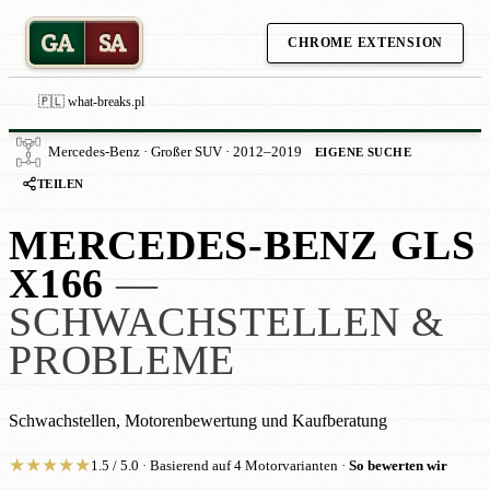
GA
SA
CHROME EXTENSION
🇵🇱 what-breaks.pl
Mercedes-Benz · Großer SUV · 2012–2019
EIGENE SUCHE
TEILEN
MERCEDES-BENZ GLS
X166
—
SCHWACHSTELLEN &
PROBLEME
Schwachstellen, Motorenbewertung und Kaufberatung
★
★
★
★
★
1.5 / 5.0 · Basierend auf 4 Motorvarianten ·
So bewerten wir