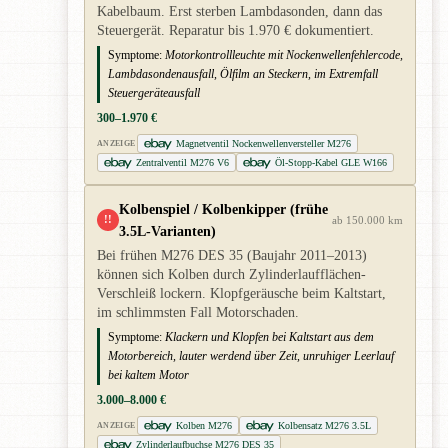
Kabelbaum. Erst sterben Lambdasonden, dann das
Steuergerät. Reparatur bis 1.970 € dokumentiert.
Symptome:
Motorkontrollleuchte mit Nockenwellenfehlercode,
Lambdasondenausfall, Ölfilm an Steckern, im Extremfall
Steuergeräteausfall
300–1.970 €
Magnetventil Nockenwellenversteller M276
ANZEIGE
Zentralventil M276 V6
Öl-Stopp-Kabel GLE W166
Kolbenspiel / Kolbenkipper (frühe
!!
ab 150.000 km
3.5L-Varianten)
Bei frühen M276 DES 35 (Baujahr 2011–2013)
können sich Kolben durch Zylinderlaufflächen-
Verschleiß lockern. Klopfgeräusche beim Kaltstart,
im schlimmsten Fall Motorschaden.
Symptome:
Klackern und Klopfen bei Kaltstart aus dem
Motorbereich, lauter werdend über Zeit, unruhiger Leerlauf
bei kaltem Motor
3.000–8.000 €
Kolben M276
Kolbensatz M276 3.5L
ANZEIGE
Zylinderlaufbuchse M276 DES 35