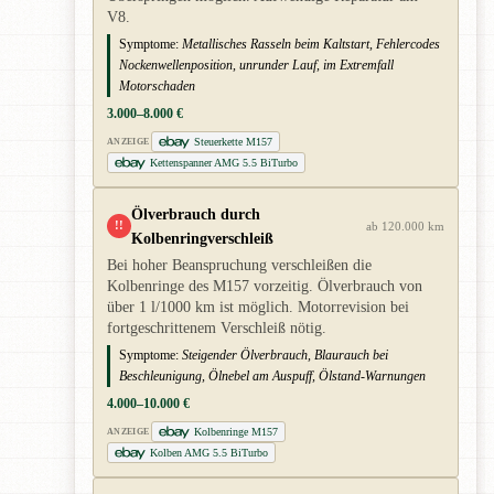
V8.
Symptome:
Metallisches Rasseln beim Kaltstart, Fehlercodes
Nockenwellenposition, unrunder Lauf, im Extremfall
Motorschaden
3.000–8.000 €
Steuerkette M157
ANZEIGE
Kettenspanner AMG 5.5 BiTurbo
Ölverbrauch durch
!!
ab 120.000 km
Kolbenringverschleiß
Bei hoher Beanspruchung verschleißen die
Kolbenringe des M157 vorzeitig. Ölverbrauch von
über 1 l/1000 km ist möglich. Motorrevision bei
fortgeschrittenem Verschleiß nötig.
Symptome:
Steigender Ölverbrauch, Blaurauch bei
Beschleunigung, Ölnebel am Auspuff, Ölstand-Warnungen
4.000–10.000 €
Kolbenringe M157
ANZEIGE
Kolben AMG 5.5 BiTurbo