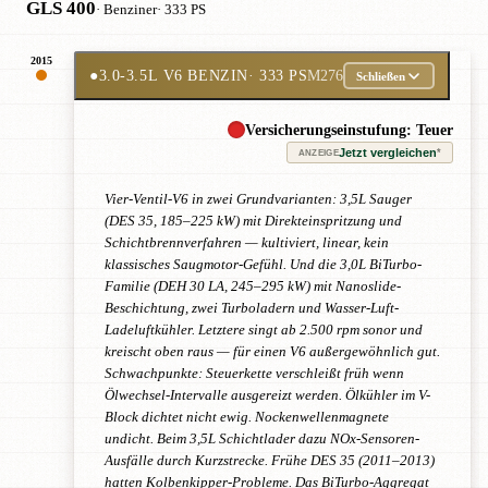
GLS 400
· Benziner
· 333 PS
2015
●
3.0-3.5L V6 BENZIN
· 333 PS
M276
Schließen
Versicherungseinstufung: Teuer
Jetzt vergleichen
*
ANZEIGE
Vier-Ventil-V6 in zwei Grundvarianten: 3,5L Sauger
(DES 35, 185–225 kW) mit Direkteinspritzung und
Schichtbrennverfahren — kultiviert, linear, kein
klassisches Saugmotor-Gefühl. Und die 3,0L BiTurbo-
Familie (DEH 30 LA, 245–295 kW) mit Nanoslide-
Beschichtung, zwei Turboladern und Wasser-Luft-
Ladeluftkühler. Letztere singt ab 2.500 rpm sonor und
kreischt oben raus — für einen V6 außergewöhnlich gut.
Schwachpunkte: Steuerkette verschleißt früh wenn
Ölwechsel-Intervalle ausgereizt werden. Ölkühler im V-
Block dichtet nicht ewig. Nockenwellenmagnete
undicht. Beim 3,5L Schichtlader dazu NOx-Sensoren-
Ausfälle durch Kurzstrecke. Frühe DES 35 (2011–2013)
hatten Kolbenkipper-Probleme. Das BiTurbo-Aggregat