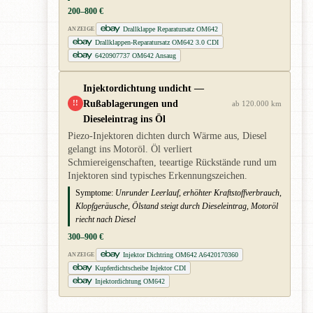
200–800 €
Drallklappe Reparatursatz OM642
ANZEIGE
Drallklappen-Reparatursatz OM642 3.0 CDI
6420907737 OM642 Ansaug
Injektordichtung undicht —
Rußablagerungen und
!!
ab 120.000 km
Dieseleintrag ins Öl
Piezo-Injektoren dichten durch Wärme aus, Diesel
gelangt ins Motoröl. Öl verliert
Schmiereigenschaften, teeartige Rückstände rund um
Injektoren sind typisches Erkennungszeichen.
Symptome:
Unrunder Leerlauf, erhöhter Kraftstoffverbrauch,
Klopfgeräusche, Ölstand steigt durch Dieseleintrag, Motoröl
riecht nach Diesel
300–900 €
Injektor Dichtring OM642 A6420170360
ANZEIGE
Kupferdichtscheibe Injektor CDI
Injektordichtung OM642