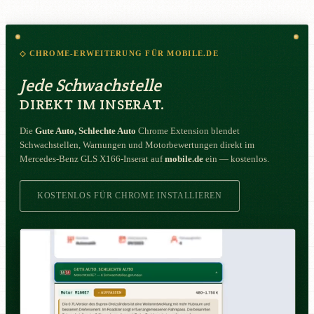
◇ CHROME-ERWEITERUNG FÜR MOBILE.DE
Jede Schwachstelle
DIREKT IM INSERAT.
Die
Gute Auto, Schlechte Auto
Chrome Extension blendet
Schwachstellen, Warnungen und Motorbewertungen direkt im
Mercedes-Benz GLS X166-Inserat auf
mobile.de
ein — kostenlos.
KOSTENLOS FÜR CHROME INSTALLIEREN