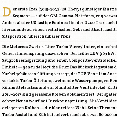
D
er erste Trax (2015–2022) ist Chevys günstiger Einst
Segment — auf der GM-Gamma-Plattform, eng verwa
Anders als der US-lastige Equinox lief der U200-Trax auch 
hierzulande zu einem realistischen Gebrauchtkauf macht: 
Sitzposition, überschaubarer Preis.
Die Motoren:
Zwei 1,4-Liter-Turbo-Vierzylinder, ein techn
Generationensprung dazwischen. Der frühe
LUV
(103 kW, 
Saugrohreinspritzung und einen Composite-Ventildeckel 
Einheit — genau da liegt die Krux: Das Rückschlagsystem d
Kurbelgehäuseentlüftung versagt, das PCV-Ventil im Ansa
verkokte Turbo-Ölleitung, weinende Wasserpumpe, reißend
Kühlmittelauslass und ein ölundichter Ventildeckel. Krit
2016–2017 sind gerissene Kolben dokumentiert. Der späte
echter Neuentwurf mit Direkteinspritzung, Alu-Ventild
gelagerten Kolben — die klar reifere Wahl. Seine Themen t
Turbo-Ausfall und Kühlmittelverbrauch ab etwa 160.000 k