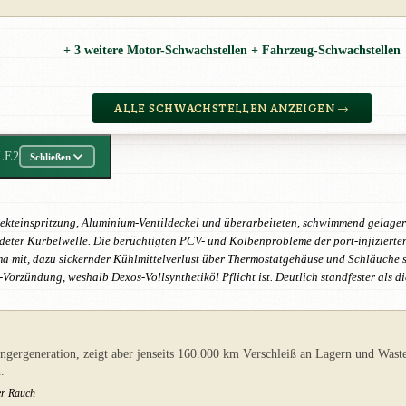
+ 3 weitere Motor-Schwachstellen + Fahrzeug-Schwachstellen
ALLE SCHWACHSTELLEN ANZEIGEN →
LE2
Schließen
rekteinspritzung, Aluminium-Ventildeckel und überarbeiteten, schwimmend gelagert
deter Kurbelwelle. Die berüchtigten PCV- und Kolbenprobleme der port-injiziert
ema mit, dazu sickernder Kühlmittelverlust über Thermostatgehäuse und Schläuche 
orzündung, weshalb Dexos-Vollsynthetiköl Pflicht ist. Deutlich standfester als di
ängergeneration, zeigt aber jenseits 160.000 km Verschleiß an Lagern und Was
.
uer Rauch