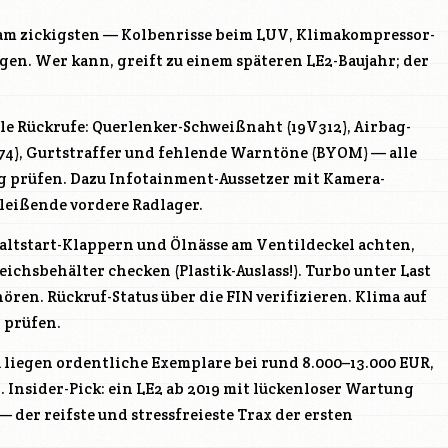
am zickigsten — Kolbenrisse beim
LUV
, Klimakompressor-
ngen. Wer kann, greift zu einem späteren
LE2
-Baujahr; der
ele Rückrufe: Querlenker-Schweißnaht (19V312), Airbag-
74), Gurtstraffer und fehlende Warntöne (BYOM) — alle
g prüfen. Dazu Infotainment-Aussetzer mit Kamera-
leißende vordere Radlager.
altstart-Klappern und Ölnässe am Ventildeckel achten,
chsbehälter checken (Plastik-Auslass!). Turbo unter Last
ören. Rückruf-Status über die FIN verifizieren. Klima auf
 prüfen.
 liegen ordentliche Exemplare bei rund 8.000–13.000 EUR,
 Insider-Pick: ein
LE2
ab 2019 mit lückenloser Wartung
 der reifste und stressfreieste Trax der ersten