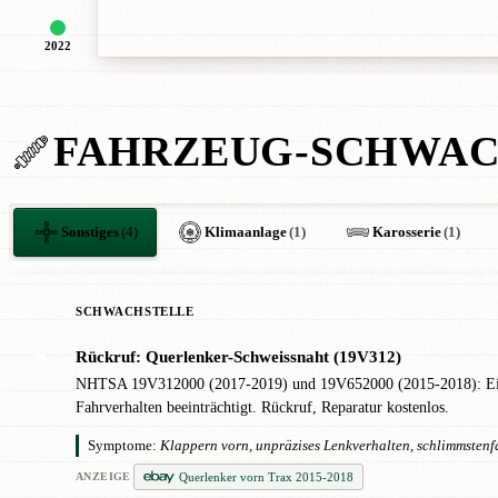
2022
FAHRZEUG-SCHWAC
Sonstiges
(4)
Klimaanlage
(1)
Karosserie
(1)
SCHWACHSTELLE
Rückruf: Querlenker-Schweissnaht (19V312)
✖
NHTSA 19V312000 (2017-2019) und 19V652000 (2015-2018): Ein Gel
Fahrverhalten beeinträchtigt. Rückruf, Reparatur kostenlos.
Symptome:
Klappern vorn, unpräzises Lenkverhalten, schlimmstenfa
Querlenker vorn Trax 2015-2018
ANZEIGE