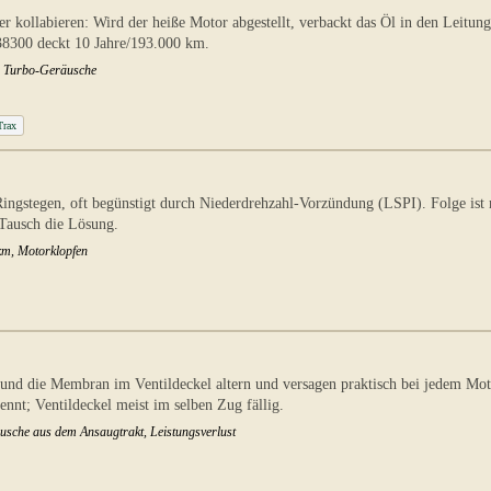
r kollabieren: Wird der heiße Motor abgestellt, verbackt das Öl in den Leit
38300 deckt 10 Jahre/193.000 km.
h, Turbo-Geräusche
Trax
ingstegen, oft begünstigt durch Niederdrehzahl-Vorzündung (LSPI). Folge ist
 Tausch die Lösung.
km, Motorklopfen
 die Membran im Ventildeckel altern und versagen praktisch bei jedem Motor
ennt; Ventildeckel meist im selben Zug fällig.
äusche aus dem Ansaugtrakt, Leistungsverlust