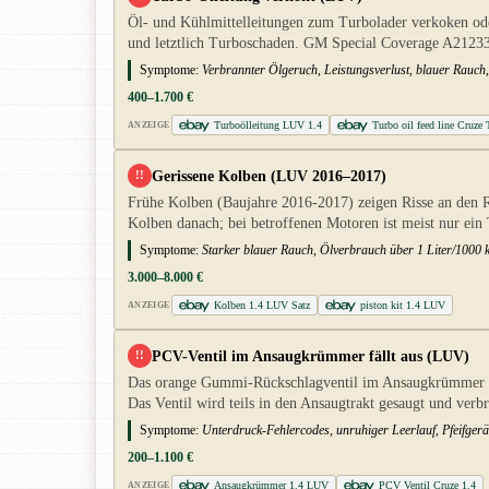
Öl- und Kühlmittelleitungen zum Turbolader verkoken ode
und letztlich Turboschaden. GM Special Coverage A2123
Symptome:
Verbrannter Ölgeruch, Leistungsverlust, blauer Rauc
400–1.700 €
Turboölleitung LUV 1.4
Turbo oil feed line Cruze 
ANZEIGE
Gerissene Kolben (LUV 2016–2017)
!!
Frühe Kolben (Baujahre 2016-2017) zeigen Risse an den R
Kolben danach; bei betroffenen Motoren ist meist nur ein
Symptome:
Starker blauer Rauch, Ölverbrauch über 1 Liter/1000 
3.000–8.000 €
Kolben 1.4 LUV Satz
piston kit 1.4 LUV
ANZEIGE
PCV-Ventil im Ansaugkrümmer fällt aus (LUV)
!!
Das orange Gummi-Rückschlagventil im Ansaugkrümmer und
Das Ventil wird teils in den Ansaugtrakt gesaugt und verbr
Symptome:
Unterdruck-Fehlercodes, unruhiger Leerlauf, Pfeifger
200–1.100 €
Ansaugkrümmer 1.4 LUV
PCV Ventil Cruze 1.4
ANZEIGE