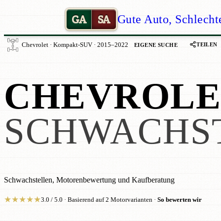
GA
SA
Gute Auto, Schlecht
TEILEN
Chevrolet · Kompakt-SUV · 2015–2022
EIGENE SUCHE
CHEVROLET
SCHWACHS
Schwachstellen, Motorenbewertung und Kaufberatung
★
★
★
★
★
3.0 / 5.0 · Basierend auf 2 Motorvarianten ·
So bewerten wir