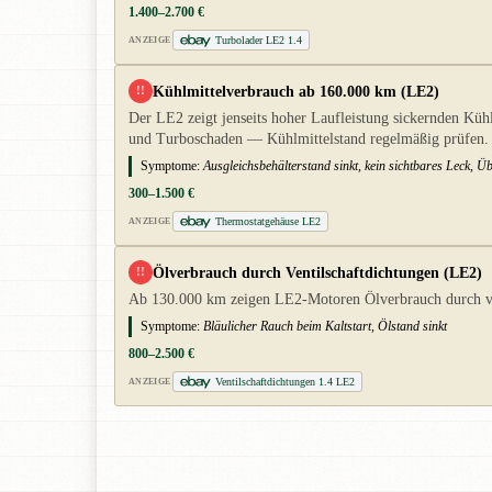
1.400–2.700 €
Turbolader LE2 1.4
ANZEIGE
Kühlmittelverbrauch ab 160.000 km (LE2)
!!
Der LE2 zeigt jenseits hoher Laufleistung sickernden Küh
und Turboschaden — Kühlmittelstand regelmäßig prüfen.
Symptome:
Ausgleichsbehälterstand sinkt, kein sichtbares Leck, Ü
300–1.500 €
Thermostatgehäuse LE2
ANZEIGE
Ölverbrauch durch Ventilschaftdichtungen (LE2)
!!
Ab 130.000 km zeigen LE2-Motoren Ölverbrauch durch verh
Symptome:
Bläulicher Rauch beim Kaltstart, Ölstand sinkt
800–2.500 €
Ventilschaftdichtungen 1.4 LE2
ANZEIGE