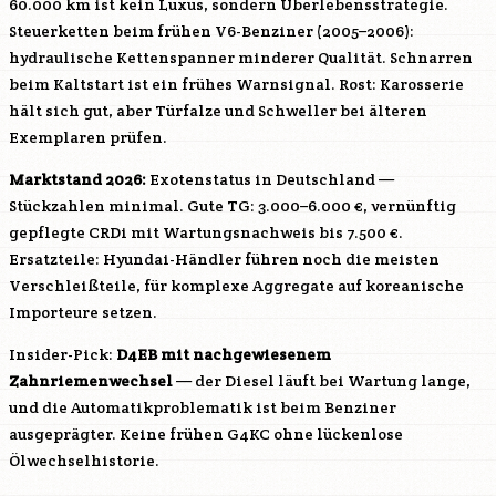
60.000 km ist kein Luxus, sondern Überlebensstrategie.
Steuerketten beim frühen V6-Benziner (2005–2006):
hydraulische Kettenspanner minderer Qualität. Schnarren
beim Kaltstart ist ein frühes Warnsignal. Rost: Karosserie
hält sich gut, aber Türfalze und Schweller bei älteren
Exemplaren prüfen.
Marktstand 2026:
Exotenstatus in Deutschland —
Stückzahlen minimal. Gute TG: 3.000–6.000 €, vernünftig
gepflegte CRDi mit Wartungsnachweis bis 7.500 €.
Ersatzteile: Hyundai-Händler führen noch die meisten
Verschleißteile, für komplexe Aggregate auf koreanische
Importeure setzen.
Insider-Pick:
D4EB
mit nachgewiesenem
Zahnriemenwechsel
— der Diesel läuft bei Wartung lange,
und die Automatikproblematik ist beim Benziner
ausgeprägter. Keine frühen
G4KC
ohne lückenlose
Ölwechselhistorie.