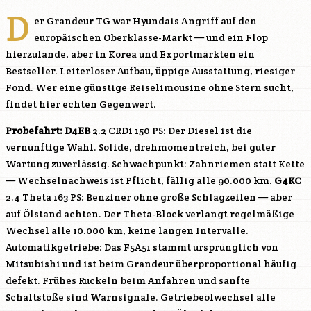
D
er Grandeur TG war Hyundais Angriff auf den
europäischen Oberklasse-Markt — und ein Flop
hierzulande, aber in Korea und Exportmärkten ein
Bestseller. Leiterloser Aufbau, üppige Ausstattung, riesiger
Fond. Wer eine günstige Reiselimousine ohne Stern sucht,
findet hier echten Gegenwert.
Probefahrt:
D4EB
2.2 CRDi 150 PS: Der Diesel ist die
vernünftige Wahl. Solide, drehmomentreich, bei guter
Wartung zuverlässig. Schwachpunkt: Zahnriemen statt Kette
— Wechselnachweis ist Pflicht, fällig alle 90.000 km.
G4KC
2.4 Theta 163 PS: Benziner ohne große Schlagzeilen — aber
auf Ölstand achten. Der Theta-Block verlangt regelmäßige
Wechsel alle 10.000 km, keine langen Intervalle.
Automatikgetriebe: Das F5A51 stammt ursprünglich von
Mitsubishi und ist beim Grandeur überproportional häufig
defekt. Frühes Ruckeln beim Anfahren und sanfte
Schaltstöße sind Warnsignale. Getriebeölwechsel alle