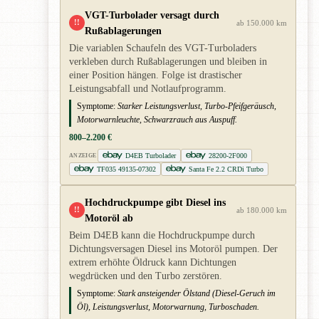
VGT-Turbolader versagt durch
!!
ab 150.000 km
Rußablagerungen
Die variablen Schaufeln des VGT-Turboladers
verkleben durch Rußablagerungen und bleiben in
einer Position hängen. Folge ist drastischer
Leistungsabfall und Notlaufprogramm.
Symptome:
Starker Leistungsverlust, Turbo-Pfeifgeräusch,
Motorwarnleuchte, Schwarzrauch aus Auspuff.
800–2.200 €
D4EB Turbolader
28200-2F000
ANZEIGE
TF035 49135-07302
Santa Fe 2.2 CRDi Turbo
Hochdruckpumpe gibt Diesel ins
!!
ab 180.000 km
Motoröl ab
Beim D4EB kann die Hochdruckpumpe durch
Dichtungsversagen Diesel ins Motoröl pumpen. Der
extrem erhöhte Öldruck kann Dichtungen
wegdrücken und den Turbo zerstören.
Symptome:
Stark ansteigender Ölstand (Diesel-Geruch im
Öl), Leistungsverlust, Motorwarnung, Turboschaden.