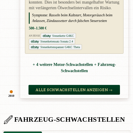
konnten. Dies ist besonders bei mangelhafter Wartung
mit verlängerten Ölwechselintervallen ein Risiko.
Symptome:
Rasseln beim Kaltstart, Motorgeräusch beim
Anlassen, Zündaussetzer durch falschen Steuerzeiten
500–1.500 €
Steuerkette G4KC
ANZEIGE
Steuerkettensatz Sonata 2.4
Steuerkettenspanner G4KC Theta
+ 4 weitere Motor-Schwachstellen + Fahrzeug-
Schwachstellen
ALLE SCHWACHSTELLEN ANZEIGEN →
2010
FAHRZEUG-SCHWACHSTELLEN