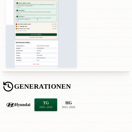
GENERATIONEN
TG
HG
Hyundai
2005–2010
2011–2016