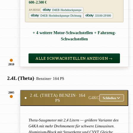
600–2.500 €
D4EB Hochdruckpumpe
ANZEIGE
D4EB Hochdruckpumpe Dichtung
33100-2F000
+ 4 weitere Motor-Schwachstellen + Fahrzeug-
Schwachstellen
ALLE SCHWACHSTELLEN ANZEIGEN →
2010
2.4L (Theta)
· Benziner
· 164 PS
2005
2.4L (THETA) BENZIN
· 164
●
G4KC
Schließen
PS
Theta-Saugmotor mit 2,4 Litern — größere Variante des
G4KA mit mehr Drehmoment für schwere Limousinen.
Aluminium-Block mit Steuerkette und CVVT. Gleiche