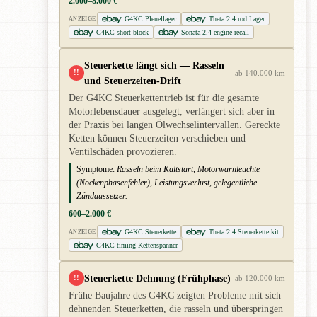
2.000–8.000 €
G4KC Pleuellager
Theta 2.4 rod Lager
ANZEIGE
G4KC short block
Sonata 2.4 engine recall
Steuerkette längt sich — Rasseln
!!
ab 140.000 km
und Steuerzeiten-Drift
Der G4KC Steuerkettentrieb ist für die gesamte
Motorlebensdauer ausgelegt, verlängert sich aber in
der Praxis bei langen Ölwechselintervallen. Gereckte
Ketten können Steuerzeiten verschieben und
Ventilschäden provozieren.
Symptome:
Rasseln beim Kaltstart, Motorwarnleuchte
(Nockenphasenfehler), Leistungsverlust, gelegentliche
Zündaussetzer.
600–2.000 €
G4KC Steuerkette
Theta 2.4 Steuerkette kit
ANZEIGE
G4KC timing Kettenspanner
Steuerkette Dehnung (Frühphase)
!!
ab 120.000 km
Frühe Baujahre des G4KC zeigten Probleme mit sich
dehnenden Steuerketten, die rasseln und überspringen