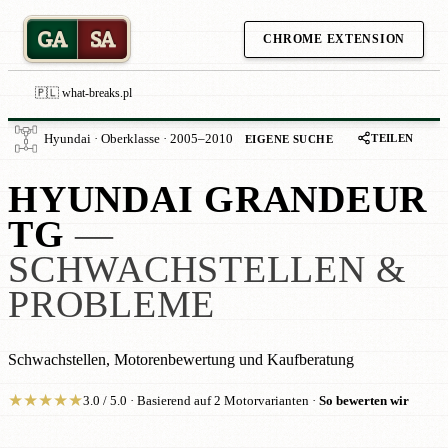
GA
SA
CHROME EXTENSION
🇵🇱 what-breaks.pl
TEILEN
Hyundai · Oberklasse · 2005–2010
EIGENE SUCHE
HYUNDAI GRANDEUR
TG
—
SCHWACHSTELLEN &
PROBLEME
Schwachstellen, Motorenbewertung und Kaufberatung
★
★
★
★
★
3.0 / 5.0 · Basierend auf 2 Motorvarianten ·
So bewerten wir