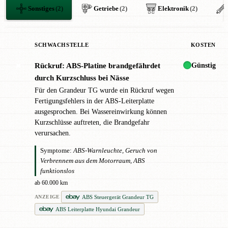
Sonstiges
(2)
Getriebe
(2)
Elektronik
(2)
SCHWACHSTELLE
KOSTEN
Günstig
Rückruf: ABS-Platine brandgefährdet
✖
durch Kurzschluss bei Nässe
Für den Grandeur TG wurde ein Rückruf wegen
Fertigungsfehlers in der ABS-Leiterplatte
ausgesprochen. Bei Wassereinwirkung können
Kurzschlüsse auftreten, die Brandgefahr
verursachen.
Symptome:
ABS-Warnleuchte, Geruch von
Verbrennem aus dem Motorraum, ABS
funktionslos
ab 60.000 km
ABS Steuergerät Grandeur TG
ANZEIGE
ABS Leiterplatte Hyundai Grandeur