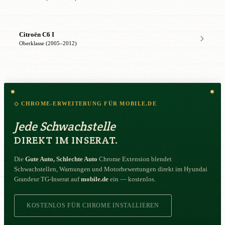
Citroën C6 I
Oberklasse (2005–2012)
◇ CHROME-ERWEITERUNG FÜR MOBILE.DE
Jede Schwachstelle
DIREKT IM INSERAT.
Die
Gute Auto, Schlechte Auto
Chrome Extension blendet
Schwachstellen, Warnungen und Motorbewertungen direkt im Hyundai
Grandeur TG-Inserat auf
mobile.de
ein — kostenlos.
KOSTENLOS FÜR CHROME INSTALLIEREN