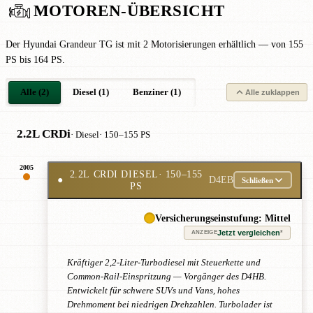
MOTOREN-ÜBERSICHT
Der Hyundai Grandeur TG ist mit 2 Motorisierungen erhältlich — von 155
PS bis 164 PS.
Alle (2)
Diesel (1)
Benziner (1)
Alle zuklappen
2.2L CRDi
· Diesel
· 150–155 PS
2005
2.2L CRDI DIESEL
· 150–155
●
D4EB
Schließen
PS
Versicherungseinstufung: Mittel
Jetzt vergleichen
*
ANZEIGE
Kräftiger 2,2-Liter-Turbodiesel mit Steuerkette und
Common-Rail-Einspritzung — Vorgänger des D4HB.
Entwickelt für schwere SUVs und Vans, hohes
Drehmoment bei niedrigen Drehzahlen. Turbolader ist