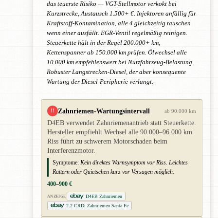
das teuerste Risiko — VGT-Stellmotor verkokt bei
Kurzstrecke, Austausch 1.500+ €. Injektoren anfällig für
Kraftstoff-Kontamination, alle 4 gleichzeitig tauschen
wenn einer ausfällt. EGR-Ventil regelmäßig reinigen.
Steuerkette hält in der Regel 200.000+ km,
Kettenspanner ab 150.000 km prüfen. Ölwechsel alle
10.000 km empfehlenswert bei Nutzfahrzeug-Belastung.
Robuster Langstrecken-Diesel, der aber konsequente
Wartung der Diesel-Peripherie verlangt.
Zahnriemen-Wartungsintervall
!!
ab 90.000 km
D4EB verwendet Zahnriemenantrieb statt Steuerkette.
Hersteller empfiehlt Wechsel alle 90.000–96.000 km.
Riss führt zu schwerem Motorschaden beim
Interferenzmotor.
Symptome:
Kein direktes Warnsymptom vor Riss. Leichtes
Rattern oder Quietschen kurz vor Versagen möglich.
400–900 €
D4EB Zahnriemen
ANZEIGE
2.2 CRDi Zahnriemen Santa Fe