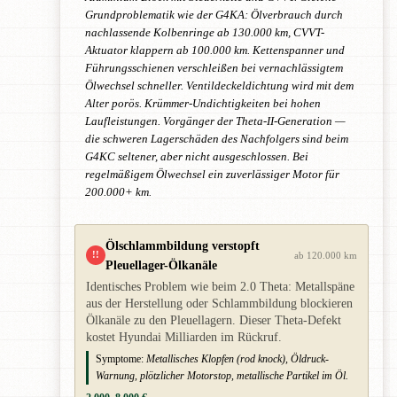
Grundproblematik wie der G4KA: Ölverbrauch durch
nachlassende Kolbenringe ab 130.000 km, CVVT-
Aktuator klappern ab 100.000 km. Kettenspanner und
Führungsschienen verschleißen bei vernachlässigtem
Ölwechsel schneller. Ventildeckeldichtung wird mit dem
Alter porös. Krümmer-Undichtigkeiten bei hohen
Laufleistungen. Vorgänger der Theta-II-Generation —
die schweren Lagerschäden des Nachfolgers sind beim
G4KC seltener, aber nicht ausgeschlossen. Bei
regelmäßigem Ölwechsel ein zuverlässiger Motor für
200.000+ km.
Ölschlammbildung verstopft
!!
ab 120.000 km
Pleuellager-Ölkanäle
Identisches Problem wie beim 2.0 Theta: Metallspäne
aus der Herstellung oder Schlammbildung blockieren
Ölkanäle zu den Pleuellagern. Dieser Theta-Defekt
kostet Hyundai Milliarden im Rückruf.
Symptome:
Metallisches Klopfen (rod knock), Öldruck-
Warnung, plötzlicher Motorstop, metallische Partikel im Öl.