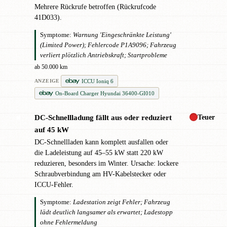
Mehrere Rückrufe betroffen (Rückrufcode
41D033).
Symptome:
Warnung 'Eingeschränkte Leistung'
(Limited Power); Fehlercode P1A9096; Fahrzeug
verliert plötzlich Antriebskraft; Startprobleme
ab 50.000 km
ICCU Ioniq 6
ANZEIGE
On-Board Charger Hyundai 36400-GI010
Teuer
DC-Schnellladung fällt aus oder reduziert
✖
auf 45 kW
DC-Schnellladen kann komplett ausfallen oder
die Ladeleistung auf 45–55 kW statt 220 kW
reduzieren, besonders im Winter. Ursache: lockere
Schraubverbindung am HV-Kabelstecker oder
ICCU-Fehler.
Symptome:
Ladestation zeigt Fehler; Fahrzeug
lädt deutlich langsamer als erwartet; Ladestopp
ohne Fehlermeldung