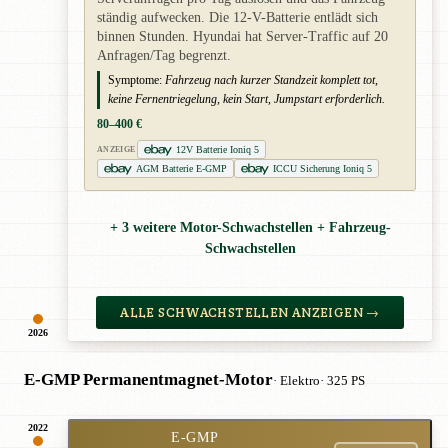
ständig aufwecken. Die 12-V-Batterie entlädt sich
binnen Stunden. Hyundai hat Server-Traffic auf 20
Anfragen/Tag begrenzt.
Symptome:
Fahrzeug nach kurzer Standzeit komplett tot,
keine Fernentriegelung, kein Start, Jumpstart erforderlich.
80–400 €
12V Batterie Ioniq 5
ANZEIGE
AGM Batterie E-GMP
ICCU Sicherung Ioniq 5
+ 3 weitere Motor-Schwachstellen + Fahrzeug-
Schwachstellen
ALLE SCHWACHSTELLEN ANZEIGEN →
2026
E-GMP Permanentmagnet-Motor
· Elektro
· 325 PS
2022
E-GMP