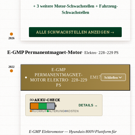
+ 3 weitere Motor-Schwachstellen + Fahrzeug-
Schwachstellen
ALLE SCHWACHSTELLEN ANZEIGEN →
2026
E-GMP Permanentmagnet-Motor
· Elektro
· 228–229 PS
2022
E-GMP
PERMANENTMAGNET-
●
EM17
Schließen
MOTOR ELEKTRO
· 228–229
PS
AKKU-CHECK
DETAILS →
RÜCKRUF
ALTERUNG
KOSTEN
E-GMP Elektromotor — Hyundais 800V-Plattform für