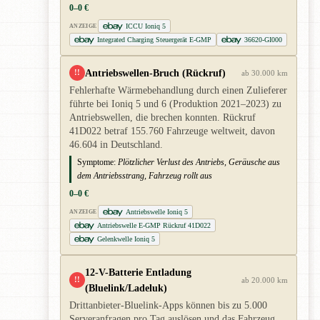
0–0 €
ICCU Ioniq 5
ANZEIGE
Integrated Charging Steuergerät E-GMP
36620-GI000
Antriebswellen-Bruch (Rückruf)
!!
ab 30.000 km
Fehlerhafte Wärmebehandlung durch einen Zulieferer
führte bei Ioniq 5 und 6 (Produktion 2021–2023) zu
Antriebswellen, die brechen konnten. Rückruf
41D022 betraf 155.760 Fahrzeuge weltweit, davon
46.604 in Deutschland.
Symptome:
Plötzlicher Verlust des Antriebs, Geräusche aus
dem Antriebsstrang, Fahrzeug rollt aus
0–0 €
Antriebswelle Ioniq 5
ANZEIGE
Antriebswelle E-GMP Rückruf 41D022
Gelenkwelle Ioniq 5
12-V-Batterie Entladung
!!
ab 20.000 km
(Bluelink/Ladeluk)
Drittanbieter-Bluelink-Apps können bis zu 5.000
Serveranfragen pro Tag auslösen und das Fahrzeug