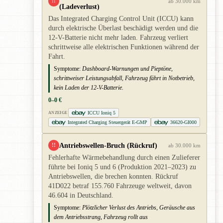
!!
ab 30.000 km
(Ladeverlust)
Das Integrated Charging Control Unit (ICCU) kann
durch elektrische Überlast beschädigt werden und die
12-V-Batterie nicht mehr laden. Fahrzeug verliert
schrittweise alle elektrischen Funktionen während der
Fahrt.
Symptome:
Dashboard-Warnungen und Pieptöne,
schrittweiser Leistungsabfall, Fahrzeug fährt in Notbetrieb,
kein Laden der 12-V-Batterie.
0–0 €
ICCU Ioniq 5
ANZEIGE
Integrated Charging Steuergerät E-GMP
36620-GI000
Antriebswellen-Bruch (Rückruf)
!!
ab 30.000 km
Fehlerhafte Wärmebehandlung durch einen Zulieferer
führte bei Ioniq 5 und 6 (Produktion 2021–2023) zu
Antriebswellen, die brechen konnten. Rückruf
41D022 betraf 155.760 Fahrzeuge weltweit, davon
46.604 in Deutschland.
Symptome:
Plötzlicher Verlust des Antriebs, Geräusche aus
dem Antriebsstrang, Fahrzeug rollt aus