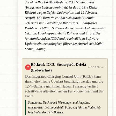
die aktuellen E-GMP-Modelle. ICCU-Steuergerät
(Integrierte Ladesteuereinheit) ist das größte Risiko:
Rückruf wegen Defekt, Ladeverlust und 12V-System-
Ausfall. 12V-Batterie entlädt sich durch Bluelink-
Telematik und Ladeklappe-Ruhestrom — häufigstes
Problem im Alltag. Software-Fehler in der Fahrstrategie
bekannt. Ladeklappe zieht im Ruhezustand Strom. Bei
funktionierendem ICCU und regelmäßigen Software-
Updates ein technologisch führender Antrieb mit 800V-
Schnellladung.
Rückruf: ICCU-Steuergerät Defekt
!!
ab 30.000 km
(Ladeverlust)
Das Integrated Charging Control Unit (ICCU) kann
durch elektrische Überlast beschädigt werden und die
12-V-Batterie nicht mehr laden. Fahrzeug verliert
schrittweise alle elektrischen Funktionen während der
Fahrt.
Symptome:
Dashboard-Warnungen und Pieptöne,
schrittweiser Leistungsabfall, Fahrzeug fährt in Notbetrieb,
kein Laden der 12-V-Batterie.