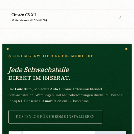
Citroën C5 X I
Mittelklasse (2022–2026)
◇ CHROME-ERWEITERUNG FÜR MOBILE.DE
Jede Schwachstelle
DIREKT IM INSERAT.
Die
Gute Auto, Schlechte Auto
Chrome Extension blendet
Schwachstellen, Warnungen und Motorbewertungen direkt im Hyundai
Ioniq 6 CE-Inserat auf
mobile.de
ein — kostenlos.
KOSTENLOS FÜR CHROME INSTALLIEREN