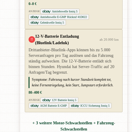
0–0 €
Antriebswelle Ioniq 5
ANZEIGE
Antriebswelle E-GMP Rückruf 41D022
Gelenkwelle Ioniq 5
12-V-Batterie Entladung
!!
ab 20.000 km
(Bluelink/Ladeluk)
Drittanbieter-Bluelink-Apps können bis zu 5.000
Serveranfragen pro Tag auslösen und das Fahrzeug
ständig aufwecken. Die 12-V-Batterie entlädt sich
binnen Stunden. Hyundai hat Server-Traffic auf 20
Anfragen/Tag begrenzt.
Symptome:
Fahrzeug nach kurzer Standzeit komplett tot,
keine Fernentriegelung, kein Start, Jumpstart erforderlich.
80–400 €
12V Batterie Ioniq 5
ANZEIGE
AGM Batterie E-GMP
ICCU Sicherung Ioniq 5
+ 3 weitere Motor-Schwachstellen + Fahrzeug-
Schwachstellen