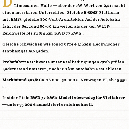
D
Limousinen-Hülle — aber der cW-Wert von
0,21
macht
einen messbaren Unterschied. Gleiche
E-GMP
-Plattform
mit
EM17
, gleiche 800-Volt-Architektur. Auf der Autobahn
fährt der 6er rund 60–70 km weiter als der 5er. WLTP-
Reichweite bis zu 614 km (RWD 77 kWh).
Gleiche Schwächen wie Ioniq 5 Pre-FL: kein Heckwischer,
einphasiges AC-Laden.
Probefahrt:
Reichweite unter Realbedingungen grob prüfen:
Ladezustand notieren, nach 100 km Autobahn Rest ablesen.
Marktstand 2026:
Ca. 28.000–50.000 €. Neuwagen FL ab 45.550
€.
Insider-Pick:
RWD 77-kWh-Modell 2022–2023 für Vielfahrer
— unter 35.000 € amortisiert er sich schnell.