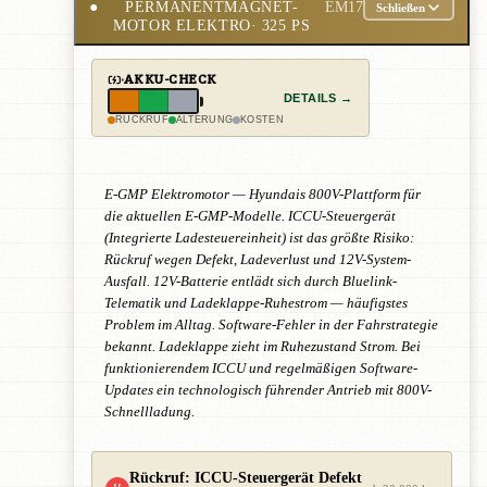
●
PERMANENTMAGNET-
EM17
Schließen
MOTOR ELEKTRO
· 325 PS
AKKU-CHECK
DETAILS →
RÜCKRUF
ALTERUNG
KOSTEN
E-GMP Elektromotor — Hyundais 800V-Plattform für
die aktuellen E-GMP-Modelle. ICCU-Steuergerät
(Integrierte Ladesteuereinheit) ist das größte Risiko:
Rückruf wegen Defekt, Ladeverlust und 12V-System-
Ausfall. 12V-Batterie entlädt sich durch Bluelink-
Telematik und Ladeklappe-Ruhestrom — häufigstes
Problem im Alltag. Software-Fehler in der Fahrstrategie
bekannt. Ladeklappe zieht im Ruhezustand Strom. Bei
funktionierendem ICCU und regelmäßigen Software-
Updates ein technologisch führender Antrieb mit 800V-
Schnellladung.
Rückruf: ICCU-Steuergerät Defekt