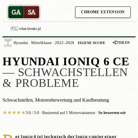
GA
SA
CHROME EXTENSION
🇵🇱 what-breaks.pl
TEILEN
Hyundai · Mittelklasse · 2022–2026
EIGENE SUCHE
HYUNDAI IONIQ 6 CE
— SCHWACHSTELLEN
& PROBLEME
Schwachstellen, Motorenbewertung und Kaufberatung
★
★
★
★
★
3.0 / 5.0 · Basierend auf 1 Motorvarianten ·
So bewerten wir
er Ioniq 6 ist technisch der Ioniq 5 unter einer