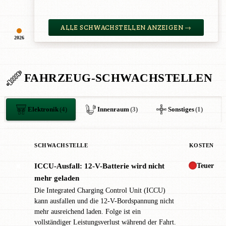
ALLE SCHWACHSTELLEN ANZEIGEN →
2026
FAHRZEUG-SCHWACHSTELLEN
Elektronik
(4)
Innenraum
(3)
Sonstiges
(1)
SCHWACHSTELLE
KOSTEN
Teuer
ICCU-Ausfall: 12-V-Batterie wird nicht
✖
mehr geladen
Die Integrated Charging Control Unit (ICCU)
kann ausfallen und die 12-V-Bordspannung nicht
mehr ausreichend laden. Folge ist ein
vollständiger Leistungsverlust während der Fahrt.