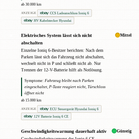
ab 30.000 km
CCS Ladeanschluss Ioniq 6
ANZEIGE
HV Kabelstecker Hyundai
Mittel
Elektrisches System lässt sich nicht
✖
abschalten
Einzelne Ioniq 6-Besitzer berichten: Nach dem
Parken lässt sich das Fahrzeug nicht abschalten,
wechselt nicht in P und schließt nicht ab. Nur
Trennen der 12-V-Batterie hilft als Notlösung.
Symptome:
Fahrzeug bleibt nach Parken
eingeschaltet, P-Taste reagiert nicht, Türschloss
öffnet nicht
ab 15.000 km
ECU Steuergerät Hyundai Ioniq 6
ANZEIGE
12V Batterie Ioniq 6 CE
Günstig
Geschwindigkeitswarnung dauerhaft aktiv
●
Geschwindigkeitswarnung des Ioniq 6 CE