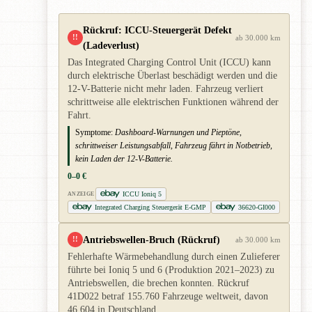
Rückruf: ICCU-Steuergerät Defekt
!!
ab 30.000 km
(Ladeverlust)
Das Integrated Charging Control Unit (ICCU) kann
durch elektrische Überlast beschädigt werden und die
12-V-Batterie nicht mehr laden. Fahrzeug verliert
schrittweise alle elektrischen Funktionen während der
Fahrt.
Symptome:
Dashboard-Warnungen und Pieptöne,
schrittweiser Leistungsabfall, Fahrzeug fährt in Notbetrieb,
kein Laden der 12-V-Batterie.
0–0 €
ICCU Ioniq 5
ANZEIGE
Integrated Charging Steuergerät E-GMP
36620-GI000
Antriebswellen-Bruch (Rückruf)
!!
ab 30.000 km
Fehlerhafte Wärmebehandlung durch einen Zulieferer
führte bei Ioniq 5 und 6 (Produktion 2021–2023) zu
Antriebswellen, die brechen konnten. Rückruf
41D022 betraf 155.760 Fahrzeuge weltweit, davon
46.604 in Deutschland.