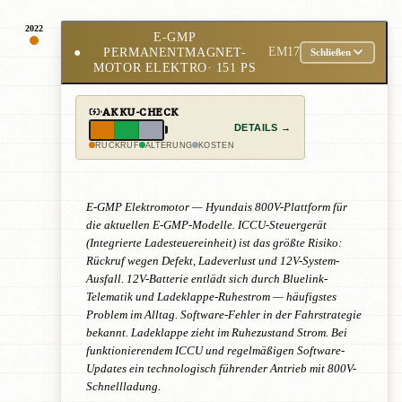
2022
E-GMP
●
PERMANENTMAGNET-
EM17
Schließen
MOTOR ELEKTRO
· 151 PS
AKKU-CHECK
DETAILS →
RÜCKRUF
ALTERUNG
KOSTEN
E-GMP Elektromotor — Hyundais 800V-Plattform für
die aktuellen E-GMP-Modelle. ICCU-Steuergerät
(Integrierte Ladesteuereinheit) ist das größte Risiko:
Rückruf wegen Defekt, Ladeverlust und 12V-System-
Ausfall. 12V-Batterie entlädt sich durch Bluelink-
Telematik und Ladeklappe-Ruhestrom — häufigstes
Problem im Alltag. Software-Fehler in der Fahrstrategie
bekannt. Ladeklappe zieht im Ruhezustand Strom. Bei
funktionierendem ICCU und regelmäßigen Software-
Updates ein technologisch führender Antrieb mit 800V-
Schnellladung.