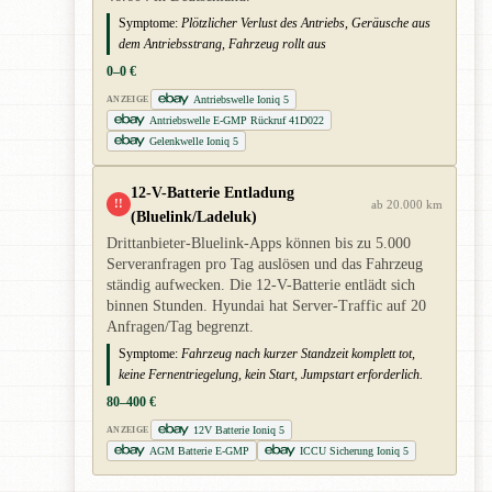
Symptome:
Plötzlicher Verlust des Antriebs, Geräusche aus
dem Antriebsstrang, Fahrzeug rollt aus
0–0 €
Antriebswelle Ioniq 5
ANZEIGE
Antriebswelle E-GMP Rückruf 41D022
Gelenkwelle Ioniq 5
12-V-Batterie Entladung
!!
ab 20.000 km
(Bluelink/Ladeluk)
Drittanbieter-Bluelink-Apps können bis zu 5.000
Serveranfragen pro Tag auslösen und das Fahrzeug
ständig aufwecken. Die 12-V-Batterie entlädt sich
binnen Stunden. Hyundai hat Server-Traffic auf 20
Anfragen/Tag begrenzt.
Symptome:
Fahrzeug nach kurzer Standzeit komplett tot,
keine Fernentriegelung, kein Start, Jumpstart erforderlich.
80–400 €
12V Batterie Ioniq 5
ANZEIGE
AGM Batterie E-GMP
ICCU Sicherung Ioniq 5