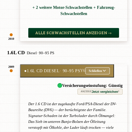
+ 2 weitere Motor-Schwachstellen + Fahrzeug-
Schwachstellen
ALLE SCHWACHSTELLEN ANZEIGEN →
2010
1.6L CD
· Diesel
· 90–95 PS
2009
●
1.6L CD DIESEL
· 90–95 PS
Y6
Schließen
Versicherungseinstufung: Günstig
Jetzt vergleichen
*
ANZEIGE
Der 1.6 CD ist der zugekaufte Ford/PSA-Diesel der DV-
Baureihe (DV6) — der berüchtigtste der Familie.
Signatur-Schaden ist der Turbolader durch Ölmangel:
Das Sieb im unteren Banjo-Bolzen der Ölleitung
verstopft mit Ölkohle, der Lader läuft trocken — viele