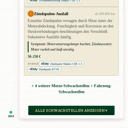
Ölwannendichtung Mazda 2 DE 1.3
Zündspulen-Ausfall
!
ab 100.000 km
Einzelne Zündspulen versagen durch Hitze unter der
Motorabdeckung. Feuchtigkeit und Korrosion an den
Steckverbindungen beschleunigen den Verschleiß.
Sukzessive Ausfälle häufig.
Symptome:
Motorsteuerungslampe leuchtet, Zündaussetzer,
Motor ruckelt und läuft unruhig
50–250 €
Zündspule Mazda 2 DE 1.3
ANZEIGE
Zündspule ZJ-VE
+ 4 weitere Motor-Schwachstellen + Fahrzeug-
Schwachstellen
ALLE SCHWACHSTELLEN ANZEIGEN ▾
2014