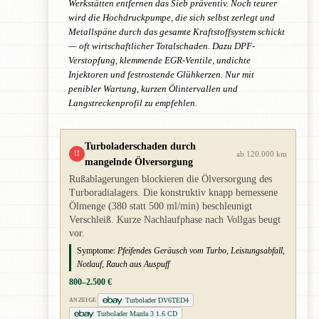
Werkstätten entfernen das Sieb präventiv. Noch teurer
wird die Hochdruckpumpe, die sich selbst zerlegt und
Metallspäne durch das gesamte Kraftstoffsystem schickt
— oft wirtschaftlicher Totalschaden. Dazu DPF-
Verstopfung, klemmende EGR-Ventile, undichte
Injektoren und festrostende Glühkerzen. Nur mit
penibler Wartung, kurzen Ölintervallen und
Langstreckenprofil zu empfehlen.
Turboladerschaden durch
!!
ab 120.000 km
mangelnde Ölversorgung
Rußablagerungen blockieren die Ölversorgung des
Turboradialagers. Die konstruktiv knapp bemessene
Ölmenge (380 statt 500 ml/min) beschleunigt
Verschleiß. Kurze Nachlaufphase nach Vollgas beugt
vor.
Symptome:
Pfeifendes Geräusch vom Turbo, Leistungsabfall,
Notlauf, Rauch aus Auspuff
800–2.500 €
Turbolader DV6TED4
ANZEIGE
Turbolader Mazda 3 1.6 CD