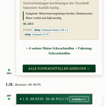
Steckverbindungen beschleunigen den Verschleiß.
Sukzessive Ausfälle häufig.
Symptome:
Motorsteuerungslampe leuchtet, Zündaussetzer,
Motor ruckelt und läuft unruhig
50–250 €
Zündspule Mazda 2 DE 1.3
ANZEIGE
Zündspule ZJ-VE
+ 4 weitere Motor-Schwachstellen + Fahrzeug-
Schwachstellen
ALLE SCHWACHSTELLEN ANZEIGEN →
2014
1.3L
· Benziner
· 80–86 PS
2007
✔
1.3L BENZIN
· 80–86 PS
ZJ-VE
Schließen