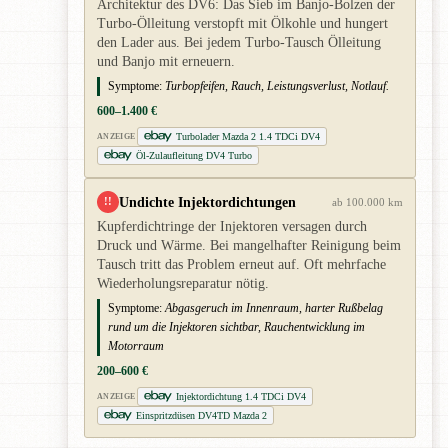
Architektur des DV6: Das Sieb im Banjo-Bolzen der
Turbo-Ölleitung verstopft mit Ölkohle und hungert
den Lader aus. Bei jedem Turbo-Tausch Ölleitung
und Banjo mit erneuern.
Symptome:
Turbopfeifen, Rauch, Leistungsverlust, Notlauf.
600–1.400 €
Turbolader Mazda 2 1.4 TDCi DV4
ANZEIGE
Öl-Zulaufleitung DV4 Turbo
Undichte Injektordichtungen
!!
ab 100.000 km
Kupferdichtringe der Injektoren versagen durch
Druck und Wärme. Bei mangelhafter Reinigung beim
Tausch tritt das Problem erneut auf. Oft mehrfache
Wiederholungsreparatur nötig.
Symptome:
Abgasgeruch im Innenraum, harter Rußbelag
rund um die Injektoren sichtbar, Rauchentwicklung im
Motorraum
200–600 €
Injektordichtung 1.4 TDCi DV4
ANZEIGE
Einspritzdüsen DV4TD Mazda 2