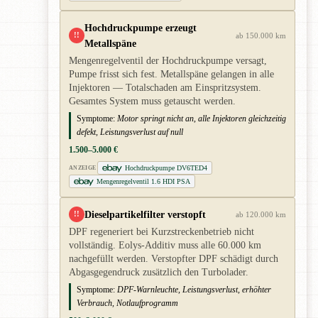
Hochdruckpumpe erzeugt
!!
ab 150.000 km
Metallspäne
Mengenregelventil der Hochdruckpumpe versagt,
Pumpe frisst sich fest. Metallspäne gelangen in alle
Injektoren — Totalschaden am Einspritzsystem.
Gesamtes System muss getauscht werden.
Symptome:
Motor springt nicht an, alle Injektoren gleichzeitig
defekt, Leistungsverlust auf null
1.500–5.000 €
Hochdruckpumpe DV6TED4
ANZEIGE
Mengenregelventil 1.6 HDI PSA
Dieselpartikelfilter verstopft
!!
ab 120.000 km
DPF regeneriert bei Kurzstreckenbetrieb nicht
vollständig. Eolys-Additiv muss alle 60.000 km
nachgefüllt werden. Verstopfter DPF schädigt durch
Abgasgegendruck zusätzlich den Turbolader.
Symptome:
DPF-Warnleuchte, Leistungsverlust, erhöhter
Verbrauch, Notlaufprogramm