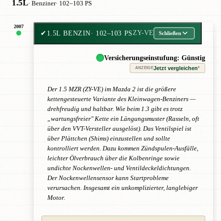
1.5L
· Benziner
· 102–103 PS
2007
✔
1.5L BENZIN
· 102–103 PS
ZY-VE
Schließen
Versicherungseinstufung: Günstig
Jetzt vergleichen
*
ANZEIGE
Der 1.5 MZR (ZY-VE) im Mazda 2 ist die größere
kettengesteuerte Variante des Kleinwagen-Benziners —
drehfreudig und haltbar. Wie beim 1.3 gibt es trotz
„wartungsfreier" Kette ein Längungsmuster (Rasseln, oft
über den VVT-Versteller ausgelöst). Das Ventilspiel ist
über Plättchen (Shims) einzustellen und sollte
kontrolliert werden. Dazu kommen Zündspulen-Ausfälle,
leichter Ölverbrauch über die Kolbenringe sowie
undichte Nockenwellen- und Ventildeckeldichtungen.
Der Nockenwellensensor kann Startprobleme
verursachen. Insgesamt ein unkomplizierter, langlebiger
Motor.