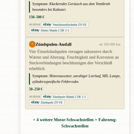
Symptome:
Klackerndes Geräusch aus dem Ventiltrieb
besonders bei Kaltstart
150–500 €
Ventileinstellscheibe ZY-VE
ANZEIGE
Shims Mazda 2 DE 1.5
Zündspulen-Ausfall
!
ab 100.000 km
Vier Einzelzündspulen versagen sukzessive durch
Wärme und Alterung. Feuchtigkeit und Korrosion an
Steckverbindungen beschleunigen den Verschleiß
erheblich.
Symptome:
Motoraussetzer, unruhiger Leerlauf, MIL-Lampe,
zylindersspezifische Fehlercodes
50–250 €
Zündspule Mazda 2 DE 1.5
ANZEIGE
Zündspule ZY-VE
+ 4 weitere Motor-Schwachstellen + Fahrzeug-
Schwachstellen