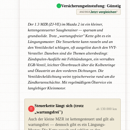
Versicherungseinstufung: Günstig
Jetzt vergleichen
*
ANZEIGE
Der 1.3 MZR (ZJ-VE) im Mazda 2 ist ein kleiner,
kettengesteuerter Saugbenziner — sparsam und
grundsolide. Trotz „wartungsfreier" Kette gibt es ein
Längungsmuster: Die Steuerkette kann rasseln und an
den Ventildeckel schlagen, oft ausgelöst durch den VVT-
Versteller. Daneben sind die Themen altersbedingt:
Zündspulen-Ausfälle mit Fehlzündungen, ein verrußtes
EGR-Ventil, leichter Ölverbrauch über die Kolbenringe
und Ölaustritt an den vorderen Dichtungen. Die
Ventildeckeldichtung weint typischerweise rund um die
Zündkerzenschächte. Mit regelmäßigem Ölservice ein
langlebiger Kleinmotor.
Steuerkette längt sich (trotz
!!
ab 130.000 km
„wartungsfrei")
Auch der kleine MZR ist kettengesteuert und gilt als
wartungsfrei — dennoch gibt es ein Längungs-