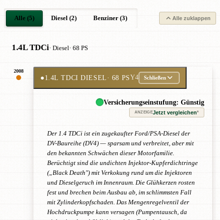
Alle (5)
Diesel (2)
Benziner (3)
Alle zuklappen
1.4L TDCi
· Diesel
· 68 PS
2008
●
1.4L TDCI DIESEL
· 68 PS
Y4
Schließen
Versicherungseinstufung: Günstig
Jetzt vergleichen
*
ANZEIGE
Der 1.4 TDCi ist ein zugekaufter Ford/PSA-Diesel der
DV-Baureihe (DV4) — sparsam und verbreitet, aber mit
den bekannten Schwächen dieser Motorfamilie.
Berüchtigt sind die undichten Injektor-Kupferdichtringe
(„Black Death") mit Verkokung rund um die Injektoren
und Dieselgeruch im Innenraum. Die Glühkerzen rosten
fest und brechen beim Ausbau ab, im schlimmsten Fall
mit Zylinderkopfschaden. Das Mengenregelventil der
Hochdruckpumpe kann versagen (Pumpentausch, da