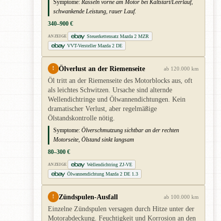
Symptome:
Rasseln vorne am Motor bei Kaltstart/Leerlauf,
schwankende Leistung, rauer Lauf.
340–900 €
Steuerkettensatz Mazda 2 MZR
ANZEIGE
VVT-Versteller Mazda 2 DE
Ölverlust an der Riemenseite
!
ab 120.000 km
Öl tritt an der Riemenseite des Motorblocks aus, oft
als leichtes Schwitzen. Ursache sind alternde
Wellendichtringe und Ölwannendichtungen. Kein
dramatischer Verlust, aber regelmäßige
Ölstandskontrolle nötig.
Symptome:
Ölverschmutzung sichtbar an der rechten
Motorseite, Ölstand sinkt langsam
80–300 €
Wellendichtring ZJ-VE
ANZEIGE
Ölwannendichtung Mazda 2 DE 1.3
Zündspulen-Ausfall
!
ab 100.000 km
Einzelne Zündspulen versagen durch Hitze unter der
Motorabdeckung. Feuchtigkeit und Korrosion an den