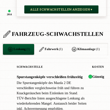
ALLE SCHWACHSTELLEN ANZEIGEN ▾
2014
FAHRZEUG-SCHWACHSTELLEN
Lenkung
(1)
Fahrwerk
(1)
Klimaanlage
(1)
SCHWACHSTELLE
KOSTEN
Günstig
Spurstangenköpfe verschleißen frühzeitig
●
Die Spurstangenköpfe des Mazda 2 DE
verschleißen vergleichsweise früh und führen zu
Knackgeräuschen beim Einlenken im Stand.
TÜV-Berichte listen ausgeschlagene Lenkung als
wiederkehrenden Mangel. Austausch beider Seiten
inkl. Achsvermessung empfohlen.