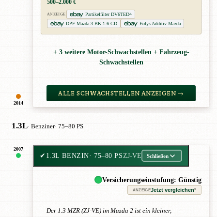
500–2.000 €
Partikelfilter DV6TED4
ANZEIGE
DPF Mazda 3 BK 1.6 CD
Eolys Additiv Mazda
+ 3 weitere Motor-Schwachstellen + Fahrzeug-
Schwachstellen
ALLE SCHWACHSTELLEN ANZEIGEN →
2014
1.3L
· Benziner
· 75–80 PS
2007
✔
1.3L BENZIN
· 75–80 PS
ZJ-VE
Schließen
Versicherungseinstufung: Günstig
Jetzt vergleichen
*
ANZEIGE
Der 1.3 MZR (ZJ-VE) im Mazda 2 ist ein kleiner,