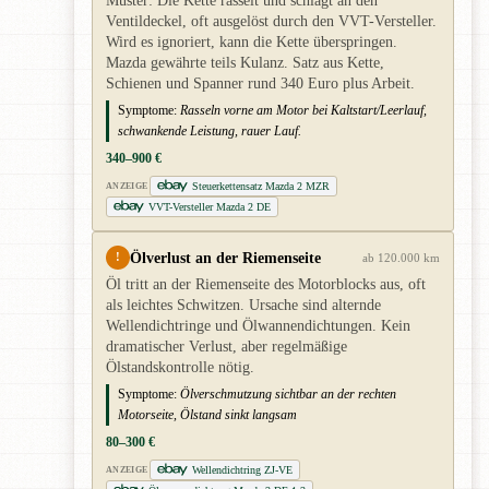
Muster: Die Kette rasselt und schlägt an den
Ventildeckel, oft ausgelöst durch den VVT-Versteller.
Wird es ignoriert, kann die Kette überspringen.
Mazda gewährte teils Kulanz. Satz aus Kette,
Schienen und Spanner rund 340 Euro plus Arbeit.
Symptome:
Rasseln vorne am Motor bei Kaltstart/Leerlauf,
schwankende Leistung, rauer Lauf.
340–900 €
Steuerkettensatz Mazda 2 MZR
ANZEIGE
VVT-Versteller Mazda 2 DE
Ölverlust an der Riemenseite
!
ab 120.000 km
Öl tritt an der Riemenseite des Motorblocks aus, oft
als leichtes Schwitzen. Ursache sind alternde
Wellendichtringe und Ölwannendichtungen. Kein
dramatischer Verlust, aber regelmäßige
Ölstandskontrolle nötig.
Symptome:
Ölverschmutzung sichtbar an der rechten
Motorseite, Ölstand sinkt langsam
80–300 €
Wellendichtring ZJ-VE
ANZEIGE