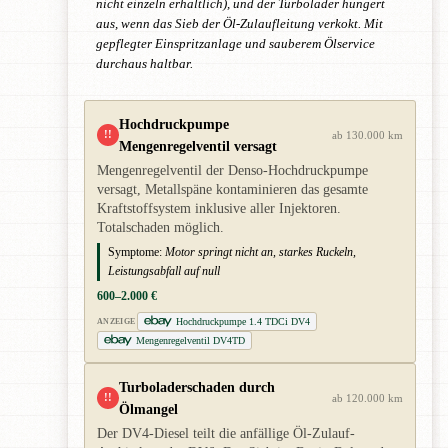
nicht einzeln erhältlich), und der Turbolader hungert
aus, wenn das Sieb der Öl-Zulaufleitung verkokt. Mit
gepflegter Einspritzanlage und sauberem Ölservice
durchaus haltbar.
Hochdruckpumpe
!!
ab 130.000 km
Mengenregelventil versagt
Mengenregelventil der Denso-Hochdruckpumpe
versagt, Metallspäne kontaminieren das gesamte
Kraftstoffsystem inklusive aller Injektoren.
Totalschaden möglich.
Symptome:
Motor springt nicht an, starkes Ruckeln,
Leistungsabfall auf null
600–2.000 €
Hochdruckpumpe 1.4 TDCi DV4
ANZEIGE
Mengenregelventil DV4TD
Turboladerschaden durch
!!
ab 120.000 km
Ölmangel
Der DV4-Diesel teilt die anfällige Öl-Zulauf-