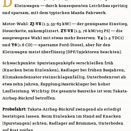
D
Kleinwagen — durch konsequenten Leichtbau spritzig
und sparsam, mit dem typischen Mazda-Fahrwerk.
Motor-Wahl:
ZJ-VE
(1.3, 55–63 kW) — der genügsame Einstieg,
Steuerkette, unkompliziert.
ZY-VE
(1.5, 76 kW/103 PS) — die
ausgewogene Wahl mit etwas mehr Reserven.
Y4
(1.4 TDCi)
und
Y6
(1.6 CD) — sparsame Ford-Diesel, aber für den
Kleinwagen meist überflüssig (DPF/Injektoren beachten).
Schwachpunkte: Spurstangenköpfe verschleißen früh
(Knacken beim Einlenken), Radlager bei frühen Baujahren,
Klimakondensator steinschlaganfällig, Unterbodenrost ab
etwa zehn Jahren, Kupplung/Ausrücklager bei hoher
Laufleistung. Wichtig: Die gesamte Baureihe ist vom Takata-
Airbag-Rückruf betroffen.
Probefahrt:
Takata-Airbag-Rückruf zwingend als erledigt
bestätigen lassen. Beim Einlenken im Stand auf Knacken
(Spurstangen) achten, Radlager auf Brummen, Unterboden
auf Rost prüfen.