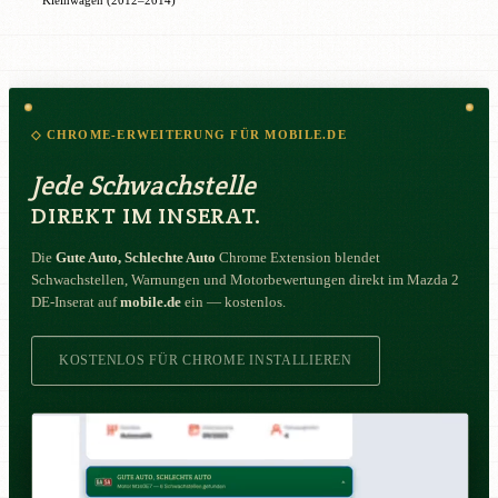
Kleinwagen (2012–2014)
◇ CHROME-ERWEITERUNG FÜR MOBILE.DE
Jede Schwachstelle
DIREKT IM INSERAT.
Die
Gute Auto, Schlechte Auto
Chrome Extension blendet
Schwachstellen, Warnungen und Motorbewertungen direkt im Mazda 2
DE-Inserat auf
mobile.de
ein — kostenlos.
KOSTENLOS FÜR CHROME INSTALLIEREN