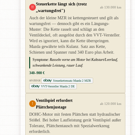
Steuerkette längt sich (trotz
!!
ab 130.000 km
„wartungsfrei")
Auch der kleine MZR ist kettengesteuert und gilt als
wartungsfrei — dennoch gibt es ein Längungs-
Muster: Die Kette rasselt und schlägt an den
Ventildeckel, oft ausgelöst durch den VVT-Versteller.
Wird es ignoriert, kann die Kette überspringen.
Mazda gewährte teils Kulanz. Satz aus Kette,
Schienen und Spanner rund 340 Euro plus Arbeit.
Symptome:
Rasseln vorne am Motor bei Kaltstart/Leerlauf,
schwankende Leistung, rauer Lauf.
340–900 €
Steuerkettensatz Mazda 2 MZR
ANZEIGE
VVT-Versteller Mazda 2 DE
Ventilspiel erfordert
!
ab 120.000 km
Plättchenjustage
DOHC-Motor mit festen Plättchen statt hydraulischer
Stößel. Bei hoher Laufleistung gerät Ventilspiel außer
Toleranz, Plättchentausch mit Spezialwerkzeug
erforderlich.