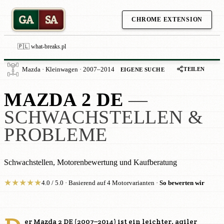
GA
SA
CHROME EXTENSION
🇵🇱 what-breaks.pl
TEILEN
Mazda · Kleinwagen · 2007–2014
EIGENE SUCHE
MAZDA 2 DE
—
SCHWACHSTELLEN &
PROBLEME
Schwachstellen, Motorenbewertung und Kaufberatung
★
★
★
★
★
4.0 / 5.0 · Basierend auf 4 Motorvarianten ·
So bewerten wir
er Mazda 2 DE (2007–2014) ist ein leichter, agiler