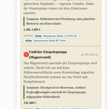
gebrochene Kipphebel — kapitaler Schaden. Daher
die Wasserpumpe immer mit dem Zahnriemen
tauschen.
Symptome:
Kühlmittelverlust/Überhitzung, dann plötzlicher
Riemenriss mit Motorschaden.
1.500–3.000 €
Wasserpumpe Mazda 2.0 DiTD RF
ANZEIGE
Zahnriemensatz Mazda RF Diesel
Undichte Einspritzpumpe
!!
ab 100.000 km
(Magnetventil)
Das Magnetventil unterhalb der Einspritzpumpe wird
undicht. Diesel tritt aus und kann
Kühlwasserschläuche sowie Kabelstränge angreifen.
Dieselfachbetriebe ersetzen nur das Ventil statt
Kompletttausch.
Symptome:
Dieselgeruch im Motorraum, sichtbare
Kraftstofffeuchtigkeit unterhalb der Einspritzpumpe,
aufgequollene Kühlschläuche
150–800 €