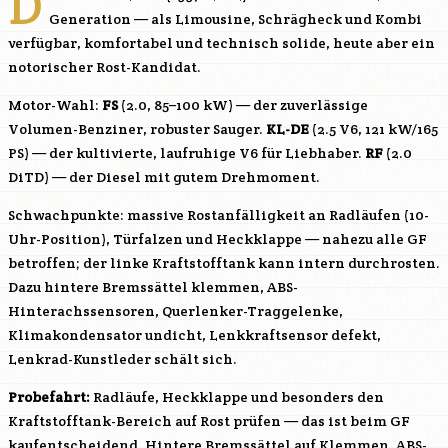
D
Generation — als Limousine, Schrägheck und Kombi
verfügbar, komfortabel und technisch solide, heute aber ein
notorischer Rost-Kandidat.
Motor-Wahl:
FS
(2.0, 85–100 kW) — der zuverlässige
Volumen-Benziner, robuster Sauger.
KL-DE
(2.5 V6, 121 kW/165
PS) — der kultivierte, laufruhige V6 für Liebhaber.
RF
(2.0
DiTD) — der Diesel mit gutem Drehmoment.
Schwachpunkte: massive Rostanfälligkeit an Radläufen (10-
Uhr-Position), Türfalzen und Heckklappe — nahezu alle GF
betroffen; der linke Kraftstofftank kann intern durchrosten.
Dazu hintere Bremssättel klemmen, ABS-
Hinterachssensoren, Querlenker-Traggelenke,
Klimakondensator undicht, Lenkkraftsensor defekt,
Lenkrad-Kunstleder schält sich.
Probefahrt:
Radläufe, Heckklappe und besonders den
Kraftstofftank-Bereich auf Rost prüfen — das ist beim GF
kaufentscheidend. Hintere Bremssättel auf Klemmen, ABS-