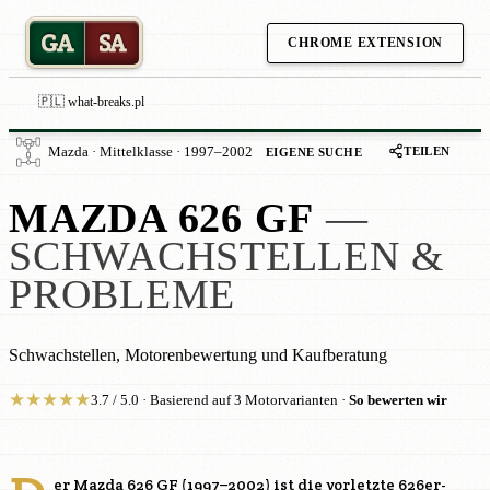
GA
SA
CHROME EXTENSION
🇵🇱 what-breaks.pl
TEILEN
Mazda · Mittelklasse · 1997–2002
EIGENE SUCHE
MAZDA 626 GF
—
SCHWACHSTELLEN &
PROBLEME
Schwachstellen, Motorenbewertung und Kaufberatung
★
★
★
★
★
3.7 / 5.0 · Basierend auf 3 Motorvarianten ·
So bewerten wir
er Mazda 626 GF (1997–2002) ist die vorletzte 626er-