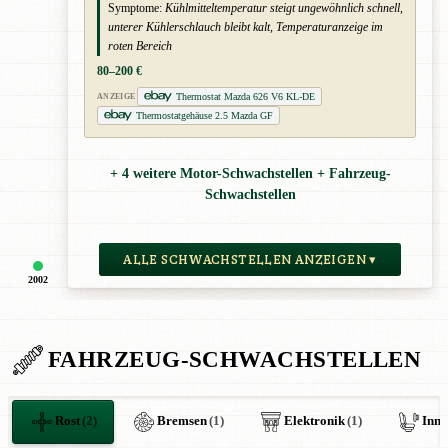
Symptome:
Kühlmitteltemperatur steigt ungewöhnlich schnell,
unterer Kühlerschlauch bleibt kalt, Temperaturanzeige im
roten Bereich
80–200 €
Thermostat Mazda 626 V6 KL-DE
ANZEIGE
Thermostatgehäuse 2.5 Mazda GF
+ 4 weitere Motor-Schwachstellen + Fahrzeug-
Schwachstellen
ALLE SCHWACHSTELLEN ANZEIGEN ▾
2002
FAHRZEUG-SCHWACHSTELLEN
Rost
(2)
Bremsen
(1)
Elektronik
(1)
Inn