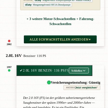
Magnetventil Einspritzpumpe RF Mazda Premacy
ANZEIGE
Mengenregelventil RF2A Dieselpumpe
+ 3 weitere Motor-Schwachstellen + Fahrzeug-
Schwachstellen
ALLE SCHWACHSTELLEN ANZEIGEN ▾
2002
2.0L 16V
· Benziner
· 116 PS
1997
✔
2.0L 16V BENZIN
· 116 PS
FS
Schließen
Versicherungseinstufung: Günstig
Jetzt vergleichen
*
ANZEIGE
Der 2.0 16V (FS) ist der größere zahnriemengetriebene
Saugbenziner der späten 1990er- und 2000er-Jahre —
solide und langlebig. Er ist ein Freiläufer: Ein