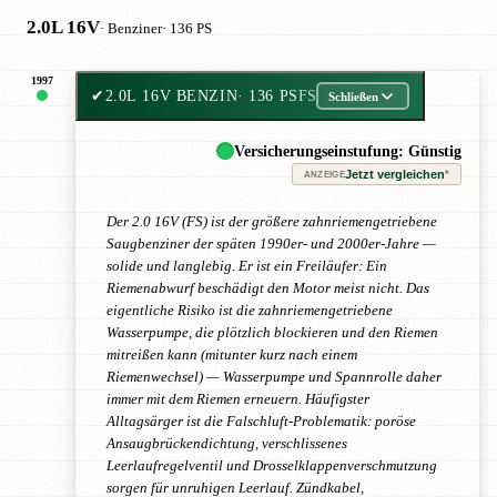
2.0L 16V
· Benziner
· 136 PS
1997
✔
2.0L 16V BENZIN
· 136 PS
FS
Schließen
Versicherungseinstufung: Günstig
Jetzt vergleichen
*
ANZEIGE
Der 2.0 16V (FS) ist der größere zahnriemengetriebene
Saugbenziner der späten 1990er- und 2000er-Jahre —
solide und langlebig. Er ist ein Freiläufer: Ein
Riemenabwurf beschädigt den Motor meist nicht. Das
eigentliche Risiko ist die zahnriemengetriebene
Wasserpumpe, die plötzlich blockieren und den Riemen
mitreißen kann (mitunter kurz nach einem
Riemenwechsel) — Wasserpumpe und Spannrolle daher
immer mit dem Riemen erneuern. Häufigster
Alltagsärger ist die Falschluft-Problematik: poröse
Ansaugbrückendichtung, verschlissenes
Leerlaufregelventil und Drosselklappenverschmutzung
sorgen für unruhigen Leerlauf. Zündkabel,