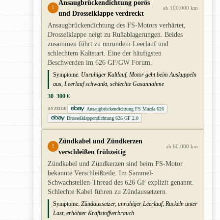
Ansaugbrückendichtung porös
!
ab 100.000 km
und Drosselklappe verdreckt
Ansaugbrückendichtung des FS-Motors verhärtet,
Drosselklappe neigt zu Rußablagerungen. Beides
zusammen führt zu unrundem Leerlauf und
schlechtem Kaltstart. Eine der häufigsten
Beschwerden im 626 GF/GW Forum.
Symptome:
Unruhiger Kaltlauf, Motor geht beim Auskuppeln
aus, Leerlauf schwankt, schlechte Gasannahme
30–300 €
Ansaugbrückendichtung FS Mazda 626
ANZEIGE
Drosselklappendichtung 626 GF 2.0
Zündkabel und Zündkerzen
!
ab 60.000 km
verschleißen frühzeitig
Zündkabel und Zündkerzen sind beim FS-Motor
bekannte Verschleißteile. Im Sammel-
Schwachstellen-Thread des 626 GF explizit genannt.
Schlechte Kabel führen zu Zündaussetzern.
Symptome:
Zündaussetzer, unruhiger Leerlauf, Ruckeln unter
Last, erhöhter Kraftstoffverbrauch