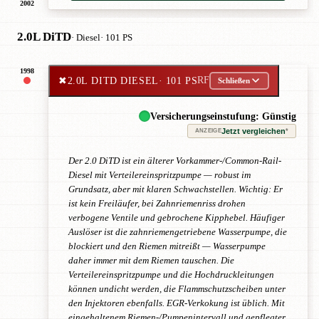
2002
2.0L DiTD
· Diesel
· 101 PS
1998
✖
2.0L DITD DIESEL
· 101 PS
RF
Schließen
Versicherungseinstufung: Günstig
Jetzt vergleichen
*
ANZEIGE
Der 2.0 DiTD ist ein älterer Vorkammer-/Common-Rail-
Diesel mit Verteilereinspritzpumpe — robust im
Grundsatz, aber mit klaren Schwachstellen. Wichtig: Er
ist kein Freiläufer, bei Zahnriemenriss drohen
verbogene Ventile und gebrochene Kipphebel. Häufiger
Auslöser ist die zahnriemengetriebene Wasserpumpe, die
blockiert und den Riemen mitreißt — Wasserpumpe
daher immer mit dem Riemen tauschen. Die
Verteilereinspritzpumpe und die Hochdruckleitungen
können undicht werden, die Flammschutzscheiben unter
den Injektoren ebenfalls. EGR-Verkokung ist üblich. Mit
eingehaltenem Riemen-/Pumpenintervall und gepflegter