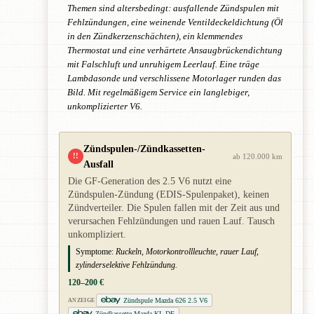
Themen sind altersbedingt: ausfallende Zündspulen mit
Fehlzündungen, eine weinende Ventildeckeldichtung (Öl
in den Zündkerzenschächten), ein klemmendes
Thermostat und eine verhärtete Ansaugbrückendichtung
mit Falschluft und unruhigem Leerlauf. Eine träge
Lambdasonde und verschlissene Motorlager runden das
Bild. Mit regelmäßigem Service ein langlebiger,
unkomplizierter V6.
Zündspulen-/Zündkassetten-
!!
ab 120.000 km
Ausfall
Die GF-Generation des 2.5 V6 nutzt eine
Zündspulen-Zündung (EDIS-Spulenpaket), keinen
Zündverteiler. Die Spulen fallen mit der Zeit aus und
verursachen Fehlzündungen und rauen Lauf. Tausch
unkompliziert.
Symptome:
Ruckeln, Motorkontrollleuchte, rauer Lauf,
zylinderselektive Fehlzündung.
120–200 €
Zündspule Mazda 626 2.5 V6
ANZEIGE
Zündkassette Mazda KL-DE