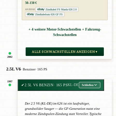
50–150 €
Zündkabel FS Mazda 626 2.0
ANZEIGE
Zündkabelsatz 626 GF FS
+ 4 weitere Motor-Schwachstellen + Fahrzeug-
Schwachstellen
ALLE SCHWACHSTELLEN ANZEIGEN ▾
2002
2.5L V6
· Benziner
· 165 PS
1997
✔
2.5L V6 BENZIN
· 165 PS
KL-DE
Schließen
Der 2.5 V6 (KL-DE) im 626 ist ein laufruhiger,
grundsolider Sauger — die GF-Generation nutzt eine
moderne Zündspulen-Zündung statt Verteiler. Typische