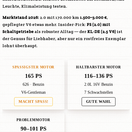
Leuchte, Klimaleistung testen.
Marktstand 2026:
2.0 mit 170.000 km
1.500–3.000 €
,
gepflegter V6 etwas mehr. Insider-Pick:
FS
(2.0) mit
Schaltgetriebe
als robuster Alltag — der
KL-DE
(2.5 V6)
ist
der Genuss für Liebhaber, aber nur ein rostfreies Exemplar
lohnt überhaupt.
SPASSIGSTER MOTOR
HALTBARSTER MOTOR
165 PS
116–136 PS
626 · Benzin
2.0L 16V Benzin
V6-Gentleman
7 Schwachstellen
MACHT SPASS!
GUTE WAHL
PROBLEMMOTOR
90–101 PS