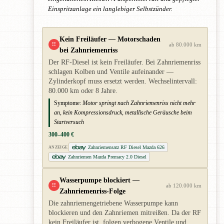
Einspritzanlage ein langlebiger Selbstzünder.
Kein Freiläufer — Motorschaden
!!
ab 80.000 km
bei Zahnriemenriss
Der RF-Diesel ist kein Freiläufer. Bei Zahnriemenriss
schlagen Kolben und Ventile aufeinander —
Zylinderkopf muss ersetzt werden. Wechselintervall:
80.000 km oder 8 Jahre.
Symptome:
Motor springt nach Zahnriemenriss nicht mehr
an, kein Kompressionsdruck, metallische Geräusche beim
Startversuch
300–400 €
Zahnriemensatz RF Diesel Mazda 626
ANZEIGE
Zahnriemen Mazda Premacy 2.0 Diesel
Wasserpumpe blockiert —
!!
ab 120.000 km
Zahnriemenriss-Folge
Die zahnriemengetriebene Wasserpumpe kann
blockieren und den Zahnriemen mitreißen. Da der RF
kein Freiläufer ist, folgen verbogene Ventile und