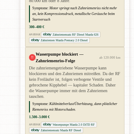
80.000 km oder 8 Jahre.
Symptome:
Motor springt nach Zahnriemenriss nicht mehr
an, kein Kompressionsdruck, metallische Geräusche beim
Startversuch
300–400 €
Zahnriemensatz RF Diesel Mazda 626
ANZEIGE
Zahnriemen Mazda Premacy 2.0 Diesel
Wasserpumpe blockiert —
!!
ab 120.000 km
Zahnriemenriss-Folge
Die zahnriemengetriebene Wasserpumpe kann
blockieren und den Zahnriemen mitreißen. Da der RF
kein Freiläufer ist, folgen verbogene Ventile und
gebrochene Kipphebel — kapitaler Schaden. Daher
die Wasserpumpe immer mit dem Zahnriemen
tauschen.
Symptome:
Kühlmittelverlust/Überhitzung, dann plötzlicher
Riemenriss mit Motorschaden.
1.500–3.000 €
Wasserpumpe Mazda 2.0 DiTD RF
ANZEIGE
Zahnriemensatz Mazda RF Diesel