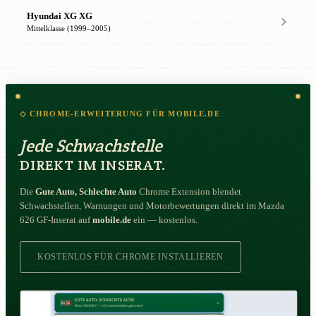
Hyundai XG XG
Mittelklasse (1999–2005)
◇ CHROME-ERWEITERUNG FÜR MOBILE.DE
Jede Schwachstelle
DIREKT IM INSERAT.
Die
Gute Auto, Schlechte Auto
Chrome Extension blendet
Schwachstellen, Warnungen und Motorbewertungen direkt im Mazda
626 GF-Inserat auf
mobile.de
ein — kostenlos.
KOSTENLOS FÜR CHROME INSTALLIEREN