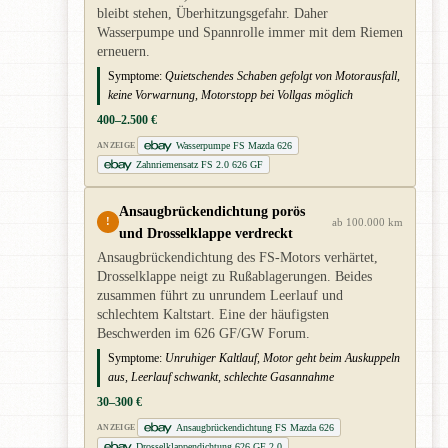
bleibt stehen, Überhitzungsgefahr. Daher
Wasserpumpe und Spannrolle immer mit dem Riemen
erneuern.
Symptome:
Quietschendes Schaben gefolgt von Motorausfall,
keine Vorwarnung, Motorstopp bei Vollgas möglich
400–2.500 €
Wasserpumpe FS Mazda 626
ANZEIGE
Zahnriemensatz FS 2.0 626 GF
Ansaugbrückendichtung porös
!
ab 100.000 km
und Drosselklappe verdreckt
Ansaugbrückendichtung des FS-Motors verhärtet,
Drosselklappe neigt zu Rußablagerungen. Beides
zusammen führt zu unrundem Leerlauf und
schlechtem Kaltstart. Eine der häufigsten
Beschwerden im 626 GF/GW Forum.
Symptome:
Unruhiger Kaltlauf, Motor geht beim Auskuppeln
aus, Leerlauf schwankt, schlechte Gasannahme
30–300 €
Ansaugbrückendichtung FS Mazda 626
ANZEIGE
Drosselklappendichtung 626 GF 2.0