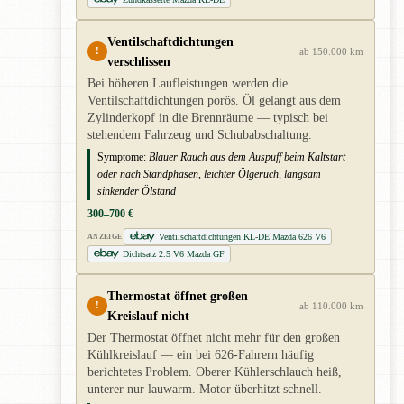
Ventilschaftdichtungen
!
ab 150.000 km
verschlissen
Bei höheren Laufleistungen werden die
Ventilschaftdichtungen porös. Öl gelangt aus dem
Zylinderkopf in die Brennräume — typisch bei
stehendem Fahrzeug und Schubabschaltung.
Symptome:
Blauer Rauch aus dem Auspuff beim Kaltstart
oder nach Standphasen, leichter Ölgeruch, langsam
sinkender Ölstand
300–700 €
Ventilschaftdichtungen KL-DE Mazda 626 V6
ANZEIGE
Dichtsatz 2.5 V6 Mazda GF
Thermostat öffnet großen
!
ab 110.000 km
Kreislauf nicht
Der Thermostat öffnet nicht mehr für den großen
Kühlkreislauf — ein bei 626-Fahrern häufig
berichtetes Problem. Oberer Kühlerschlauch heiß,
unterer nur lauwarm. Motor überhitzt schnell.