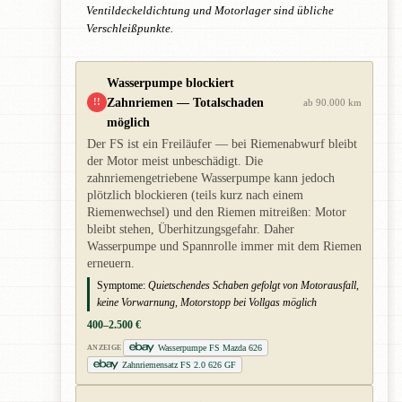
Ventildeckeldichtung und Motorlager sind übliche
Verschleißpunkte.
Wasserpumpe blockiert
Zahnriemen — Totalschaden
!!
ab 90.000 km
möglich
Der FS ist ein Freiläufer — bei Riemenabwurf bleibt
der Motor meist unbeschädigt. Die
zahnriemengetriebene Wasserpumpe kann jedoch
plötzlich blockieren (teils kurz nach einem
Riemenwechsel) und den Riemen mitreißen: Motor
bleibt stehen, Überhitzungsgefahr. Daher
Wasserpumpe und Spannrolle immer mit dem Riemen
erneuern.
Symptome:
Quietschendes Schaben gefolgt von Motorausfall,
keine Vorwarnung, Motorstopp bei Vollgas möglich
400–2.500 €
Wasserpumpe FS Mazda 626
ANZEIGE
Zahnriemensatz FS 2.0 626 GF