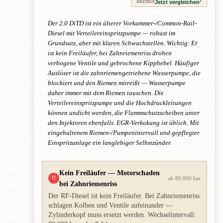
Jetzt vergleichen
*
ANZEIGE
Der 2.0 DiTD ist ein älterer Vorkammer-/Common-Rail-
Diesel mit Verteilereinspritzpumpe — robust im
Grundsatz, aber mit klaren Schwachstellen. Wichtig: Er
ist kein Freiläufer, bei Zahnriemenriss drohen
verbogene Ventile und gebrochene Kipphebel. Häufiger
Auslöser ist die zahnriemengetriebene Wasserpumpe, die
blockiert und den Riemen mitreißt — Wasserpumpe
daher immer mit dem Riemen tauschen. Die
Verteilereinspritzpumpe und die Hochdruckleitungen
können undicht werden, die Flammschutzscheiben unter
den Injektoren ebenfalls. EGR-Verkokung ist üblich. Mit
eingehaltenem Riemen-/Pumpenintervall und gepflegter
Einspritzanlage ein langlebiger Selbstzünder.
Kein Freiläufer — Motorschaden
!!
ab 80.000 km
bei Zahnriemenriss
Der RF-Diesel ist kein Freiläufer. Bei Zahnriemenriss
schlagen Kolben und Ventile aufeinander —
Zylinderkopf muss ersetzt werden. Wechselintervall: