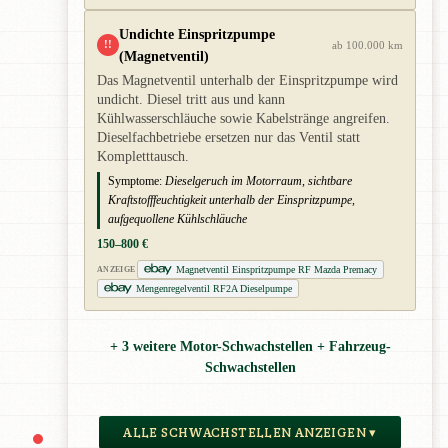
Undichte Einspritzpumpe
!!
ab 100.000 km
(Magnetventil)
Das Magnetventil unterhalb der Einspritzpumpe wird
undicht. Diesel tritt aus und kann
Kühlwasserschläuche sowie Kabelstränge angreifen.
Dieselfachbetriebe ersetzen nur das Ventil statt
Kompletttausch.
Symptome:
Dieselgeruch im Motorraum, sichtbare
Kraftstofffeuchtigkeit unterhalb der Einspritzpumpe,
aufgequollene Kühlschläuche
150–800 €
Magnetventil Einspritzpumpe RF Mazda Premacy
ANZEIGE
Mengenregelventil RF2A Dieselpumpe
+ 3 weitere Motor-Schwachstellen + Fahrzeug-
Schwachstellen
ALLE SCHWACHSTELLEN ANZEIGEN ▾