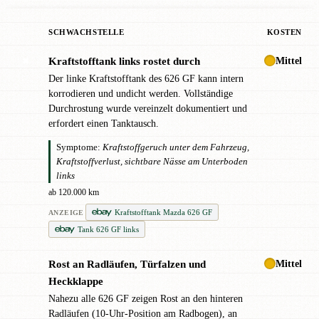
SCHWACHSTELLE
KOSTEN
Mittel
Kraftstofftank links rostet durch
✖
Der linke Kraftstofftank des 626 GF kann intern
korrodieren und undicht werden. Vollständige
Durchrostung wurde vereinzelt dokumentiert und
erfordert einen Tanktausch.
Symptome:
Kraftstoffgeruch unter dem Fahrzeug,
Kraftstoffverlust, sichtbare Nässe am Unterboden
links
ab 120.000 km
Kraftstofftank Mazda 626 GF
ANZEIGE
Tank 626 GF links
Mittel
Rost an Radläufen, Türfalzen und
!
Heckklappe
Nahezu alle 626 GF zeigen Rost an den hinteren
Radläufen (10-Uhr-Position am Radbogen), an