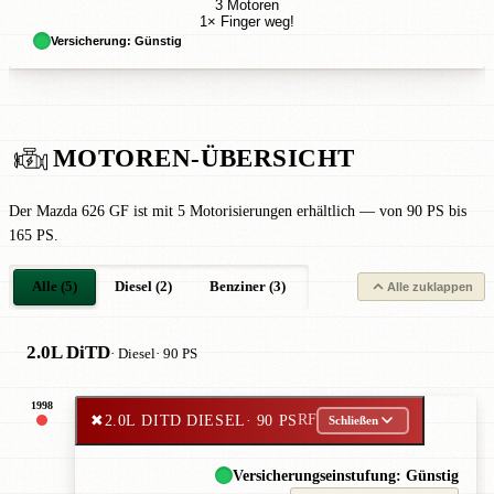
3 Motoren
1× Finger weg!
Versicherung: Günstig
MOTOREN-ÜBERSICHT
Der Mazda 626 GF ist mit 5 Motorisierungen erhältlich — von 90 PS bis
165 PS.
Alle (5)
Diesel (2)
Benziner (3)
Alle zuklappen
2.0L DiTD
· Diesel
· 90 PS
1998
✖
2.0L DITD DIESEL
· 90 PS
RF
Schließen
Versicherungseinstufung: Günstig