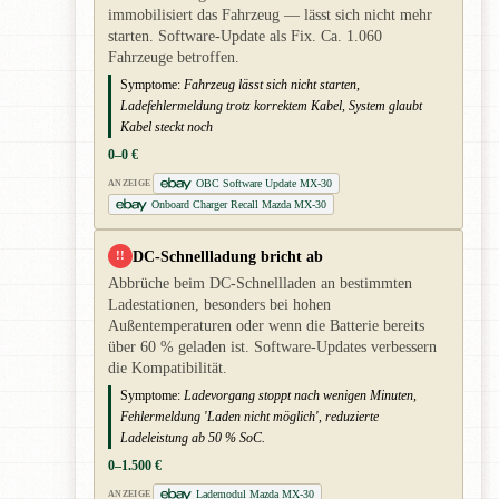
immobilisiert das Fahrzeug — lässt sich nicht mehr
starten. Software-Update als Fix. Ca. 1.060
Fahrzeuge betroffen.
Symptome:
Fahrzeug lässt sich nicht starten,
Ladefehlermeldung trotz korrektem Kabel, System glaubt
Kabel steckt noch
0–0 €
OBC Software Update MX-30
ANZEIGE
Onboard Charger Recall Mazda MX-30
DC-Schnellladung bricht ab
!!
Abbrüche beim DC-Schnellladen an bestimmten
Ladestationen, besonders bei hohen
Außentemperaturen oder wenn die Batterie bereits
über 60 % geladen ist. Software-Updates verbessern
die Kompatibilität.
Symptome:
Ladevorgang stoppt nach wenigen Minuten,
Fehlermeldung 'Laden nicht möglich', reduzierte
Ladeleistung ab 50 % SoC.
0–1.500 €
Lademodul Mazda MX-30
ANZEIGE