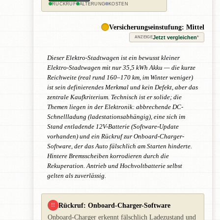
RÜCKRUF
ALTERUNG
KOSTEN
Versicherungseinstufung: Mittel
Jetzt vergleichen
*
ANZEIGE
Dieser Elektro-Stadtwagen ist ein bewusst kleiner
Elektro-Stadtwagen mit nur 35,5 kWh Akku — die kurze
Reichweite (real rund 160–170 km, im Winter weniger)
ist sein definierendes Merkmal und kein Defekt, aber das
zentrale Kaufkriterium. Technisch ist er solide; die
Themen liegen in der Elektronik: abbrechende DC-
Schnellladung (ladestationsabhängig), eine sich im
Stand entladende 12V-Batterie (Software-Update
vorhanden) und ein Rückruf zur Onboard-Charger-
Software, der das Auto fälschlich am Starten hinderte.
Hintere Bremsscheiben korrodieren durch die
Rekuperation. Antrieb und Hochvoltbatterie selbst
gelten als zuverlässig.
Rückruf: Onboard-Charger-Software
!!
Onboard-Charger erkennt fälschlich Ladezustand und