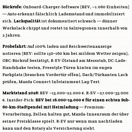
Rückrufe:
Onboard-Charger-Software (BEV, ~1.060 Einheiten)
— Auto erkennt fälschlich Ladezustand und immobilisiert
sich.
Lackqualität
ist dokumentiert schwach — dünner
Werkslack chippt und rostet in Salzregionen innerhalb von
2 Jahren.
Probefahrt:
Auf 100% laden und Reichweitenanzeige
notieren (BEV: sollte 150–160 km bei mildem Wetter zeigen),
OBC-Rückruf bestätigt, R-EV Ölstand am Messstab, DC-Lade-
Handshake testen, Freestyle-Türen hinten im engen
Parkplatz (brauchen Vordertür offen), Dach/Türkanten Lack
prüfen, Mazda Connect Infotainment Lag-Test.
Marktstand 2026:
BEV ~15.000–22.000 €. R-EV ~27.000–33.000
€. Insider-Pick:
BEV bei 16.000–19.000 € für einen echten Sub-
60-km-Stadtpendel mit Heimladung
— Premium-
Verarbeitung, Zellen halten gut, Mazda-Innenraum der über
seiner Preisklasse spielt. R-EV nur wenn man nachtladen
kann und den Rotary als Versicherung sieht.