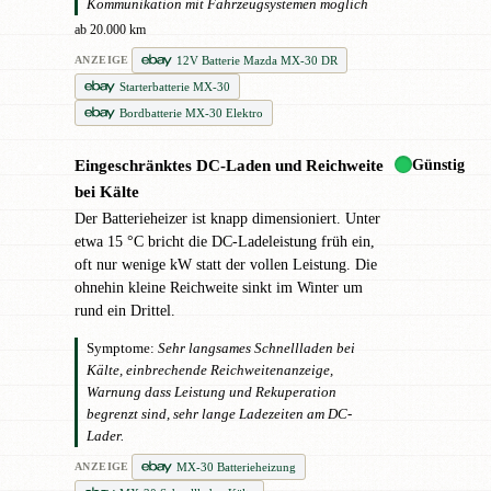
Kommunikation mit Fahrzeugsystemen möglich
ab 20.000 km
12V Batterie Mazda MX-30 DR
ANZEIGE
Starterbatterie MX-30
Bordbatterie MX-30 Elektro
Günstig
Eingeschränktes DC-Laden und Reichweite
●
bei Kälte
Der Batterieheizer ist knapp dimensioniert. Unter
etwa 15 °C bricht die DC-Ladeleistung früh ein,
oft nur wenige kW statt der vollen Leistung. Die
ohnehin kleine Reichweite sinkt im Winter um
rund ein Drittel.
Symptome:
Sehr langsames Schnellladen bei
Kälte, einbrechende Reichweitenanzeige,
Warnung dass Leistung und Rekuperation
begrenzt sind, sehr lange Ladezeiten am DC-
Lader.
MX-30 Batterieheizung
ANZEIGE