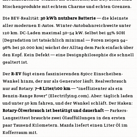
Nischenprodukte mit echtem Charme und echten Grenzen.
Die BEV-Realität:
30 kWh nutzbare Batterie
— die kleinste
aller modernen E-Autos. Winter-Autobahnreichweite unter
120 km. DC-Laden maximal 50–54 kW. Selbst bei 95% SOH
(Degradation ist tatsächlich minimal — Foren zeigen 94–
96% bei 50.000 km) wächst der Alltag dem Pack einfach über
den Kopf. Kein Defekt — eine Designphilosophie die schnell
gealtert ist.
Der
R-EV
fügt einen faszinierenden 830cc Einscheiben-
Wankel hinzu, der nur als Generator läuft. Realverbrauch
nur auf Rotary:
7–8 Liter/100 km
— "ineffizienter als ein
Benzin-Range Rover" (Electrifying.com). Aber: täglich laden
und unter 50 km fahren, und der Wankel schläft. Der Haken:
Rotary-Ölverbrauch ist bestätigt und dauerhaft
— Parkers-
Langzeittest brauchte zwei Ölauffüllungen in den ersten
paar Tausend Kilometern. Mazda liefert einen Liter Öl im
Kofferraum mit.