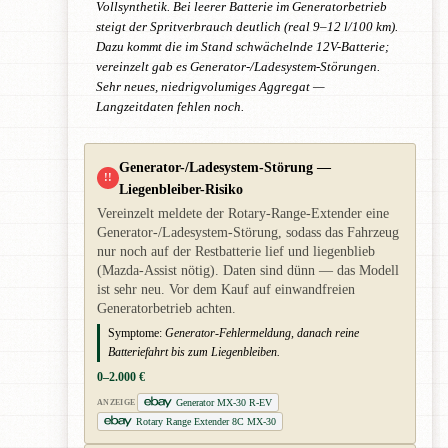
Vollsynthetik. Bei leerer Batterie im Generatorbetrieb
steigt der Spritverbrauch deutlich (real 9–12 l/100 km).
Dazu kommt die im Stand schwächelnde 12V-Batterie;
vereinzelt gab es Generator-/Ladesystem-Störungen.
Sehr neues, niedrigvolumiges Aggregat —
Langzeitdaten fehlen noch.
Generator-/Ladesystem-Störung —
!!
Liegenbleiber-Risiko
Vereinzelt meldete der Rotary-Range-Extender eine
Generator-/Ladesystem-Störung, sodass das Fahrzeug
nur noch auf der Restbatterie lief und liegenblieb
(Mazda-Assist nötig). Daten sind dünn — das Modell
ist sehr neu. Vor dem Kauf auf einwandfreien
Generatorbetrieb achten.
Symptome:
Generator-Fehlermeldung, danach reine
Batteriefahrt bis zum Liegenbleiben.
0–2.000 €
Generator MX-30 R-EV
ANZEIGE
Rotary Range Extender 8C MX-30