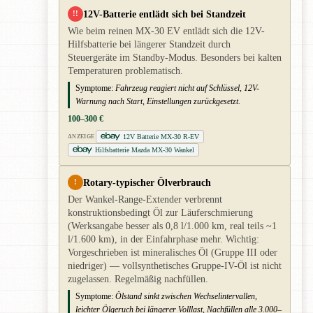
12V-Batterie entlädt sich bei Standzeit
!!
Wie beim reinen MX-30 EV entlädt sich die 12V-
Hilfsbatterie bei längerer Standzeit durch
Steuergeräte im Standby-Modus. Besonders bei kalten
Temperaturen problematisch.
Symptome:
Fahrzeug reagiert nicht auf Schlüssel, 12V-
Warnung nach Start, Einstellungen zurückgesetzt.
100–300 €
12V Batterie MX-30 R-EV
ANZEIGE
Hilfsbatterie Mazda MX-30 Wankel
Rotary-typischer Ölverbrauch
!
Der Wankel-Range-Extender verbrennt
konstruktionsbedingt Öl zur Läuferschmierung
(Werksangabe besser als 0,8 l/1.000 km, real teils ~1
l/1.600 km), in der Einfahrphase mehr. Wichtig:
Vorgeschrieben ist mineralisches Öl (Gruppe III oder
niedriger) — vollsynthetisches Gruppe-IV-Öl ist nicht
zugelassen. Regelmäßig nachfüllen.
Symptome:
Ölstand sinkt zwischen Wechselintervallen,
leichter Ölgeruch bei längerer Volllast, Nachfüllen alle 3.000–