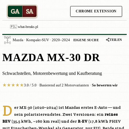
GA
SA
CHROME EXTENSION
🇵🇱 what-breaks.pl
TEILEN
Mazda · Kompakt-SUV · 2020–2024
EIGENE SUCHE
MAZDA MX-30 DR
Schwachstellen, Motorenbewertung und Kaufberatung
★
★
★
★
★
3.0 / 5.0 · Basierend auf 2 Motorvarianten ·
So bewerten wir
D
er MX-30 (2020–2024) ist Mazdas erstes E-Auto — und
sein polarisierendstes. Zwei Versionen: ein
reines
BEV
(35,5 kWh, ~160 km real) und der
R-EV
(17,8 kWh PHEV
mit Einscheiben-Wankel als Generator, nur EU). Beide sind