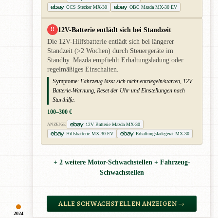
CCS Stecker MX-30
OBC Mazda MX-30 EV
12V-Batterie entlädt sich bei Standzeit
!!
Die 12V-Hilfsbatterie entlädt sich bei längerer
Standzeit (>2 Wochen) durch Steuergeräte im
Standby. Mazda empfiehlt Erhaltungsladung oder
regelmäßiges Einschalten.
Symptome:
Fahrzeug lässt sich nicht entriegeln/starten, 12V-
Batterie-Warnung, Reset der Uhr und Einstellungen nach
Starthilfe.
100–300 €
12V Batterie Mazda MX-30
ANZEIGE
Hilfsbatterie MX-30 EV
Erhaltungsladegerät MX-30
+ 2 weitere Motor-Schwachstellen + Fahrzeug-
Schwachstellen
ALLE SCHWACHSTELLEN ANZEIGEN →
2024