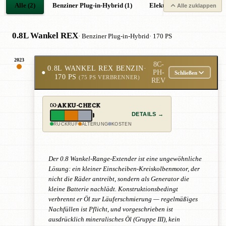
Alle (2)
Benziner Plug-in-Hybrid (1)
Elektro (1)
Alle zuklappen
0.8L Wankel REX
· Benziner Plug-in-Hybrid
· 170 PS
2023
8C-
0.8L WANKEL REX BENZIN
·
●
PH-
Schließen
170 PS
(75 PS VERBRENNER)
REV
AKKU-CHECK
DETAILS →
RÜCKRUF
ALTERUNG
KOSTEN
Der 0.8 Wankel-Range-Extender ist eine ungewöhnliche
Lösung: ein kleiner Einscheiben-Kreiskolbenmotor, der
nicht die Räder antreibt, sondern als Generator die
kleine Batterie nachlädt. Konstruktionsbedingt
verbrennt er Öl zur Läuferschmierung — regelmäßiges
Nachfüllen ist Pflicht, und vorgeschrieben ist
ausdrücklich mineralisches Öl (Gruppe III), kein