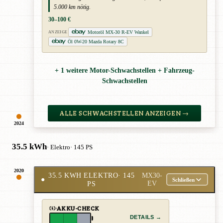
5.000 km nötig.
30–100 €
Motoröl MX-30 R-EV Wankel
ANZEIGE
Öl 0W-20 Mazda Rotary 8C
+ 1 weitere Motor-Schwachstellen + Fahrzeug-
Schwachstellen
ALLE SCHWACHSTELLEN ANZEIGEN →
2024
35.5 kWh
· Elektro
· 145 PS
2020
35.5 KWH ELEKTRO
· 145
MX30-
●
Schließen
PS
EV
AKKU-CHECK
DETAILS →