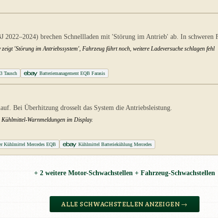
 2022–2024) brechen Schnellladen mit 'Störung im Antrieb' ab. In schweren Fä
 zeigt 'Störung im Antriebssystem', Fahrzeug fährt noch, weitere Ladeversuche schlagen fehl
43 Tausch
Batteriemanagement EQB Farasis
uf. Bei Überhitzung drosselt das System die Antriebsleistung.
en. Kühlmittel-Warnmeldungen im Display.
ter Kühlmittel Mercedes EQB
Kühlmittel Batteriekühlung Mercedes
+ 2 weitere Motor-Schwachstellen + Fahrzeug-Schwachstellen
ALLE SCHWACHSTELLEN ANZEIGEN →