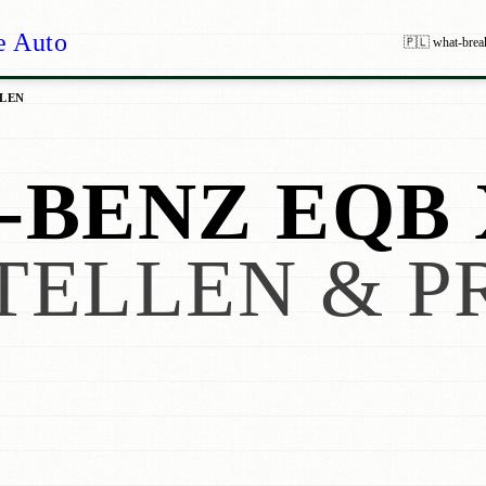
e Auto
🇵🇱 what-brea
ILEN
BENZ EQB 
TELLEN & P