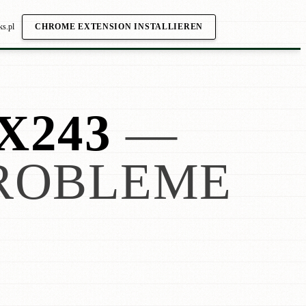
ks.pl
CHROME EXTENSION INSTALLIEREN
X243
—
ROBLEME