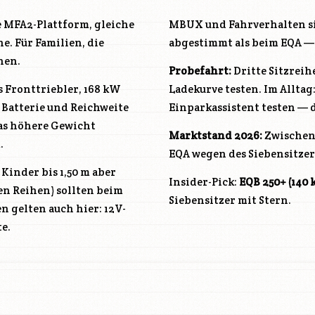
e MFA2-Plattform, gleiche
MBUX und Fahrverhalten si
e. Für Familien, die
abgestimmt als beim EQA — 
hen.
Probefahrt:
Dritte Sitzreih
s Fronttriebler, 168 kW
Ladekurve testen. Im Allta
 Batterie und Reichweite
Einparkassistent testen — d
as höhere Gewicht
Marktstand 2026:
Zwischen 
.
EQA wegen des Siebensitze
 Kinder bis 1,50 m aber
Insider-Pick:
EQB 250+ (140 
n Reihen) sollten beim
Siebensitzer mit Stern.
 gelten auch hier: 12V-
e.