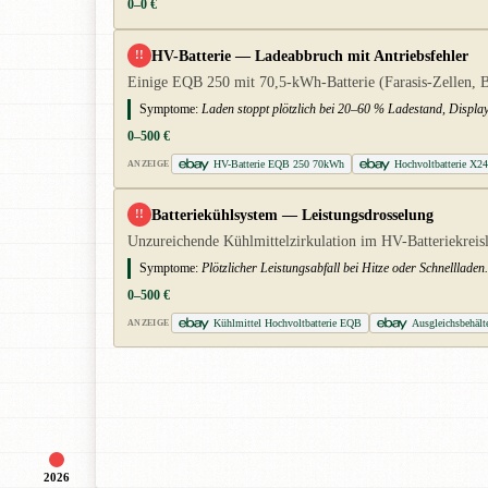
0–0 €
HV-Batterie — Ladeabbruch mit Antriebsfehler
!!
Einige EQB 250 mit 70,5-kWh-Batterie (Farasis-Zellen, BJ
Symptome:
Laden stoppt plötzlich bei 20–60 % Ladestand, Display
0–500 €
HV-Batterie EQB 250 70kWh
Hochvoltbatterie X2
ANZEIGE
Batteriekühlsystem — Leistungsdrosselung
!!
Unzureichende Kühlmittelzirkulation im HV-Batteriekreisla
Symptome:
Plötzlicher Leistungsabfall bei Hitze oder Schnelllad
0–500 €
Kühlmittel Hochvoltbatterie EQB
Ausgleichsbehäl
ANZEIGE
2026