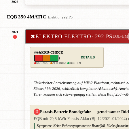
2026
EQB 350 4MATIC
· Elektro
· 292 PS
2021
✖
ELEKTRO ELEKTRO
· 292 PS
EQB-EM
AKKU-CHECK
DETAILS →
RÜCKRUF
ALTERUNG
KOSTEN
Elektrischer Antriebsstrang auf MFA2-Plattform, technisch b
Rückruf bis 2026, schließlich kompletter Akkutausch). Antrie
Türen können sich schwergängig stellen. Beim Kauf 250+-Mo
Farasis-Batterie Brandgefahr — gemeinsamer Rüc
!!
EQB mit 70,5-kWh-Farasis-Akku (Bj. 12/2021-01/2024) dur
Symptome:
Keine Fahrersymptome vor Brandfall. Rückrufbenachri