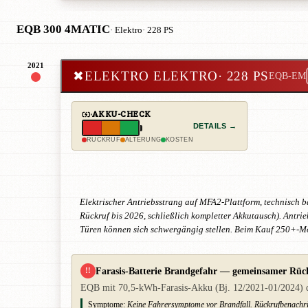
EQB 300 4MATIC
· Elektro
· 228 PS
2021
✖
ELEKTRO ELEKTRO
· 228 PS
EQB-EM
AKKU-CHECK
DETAILS →
RÜCKRUF
ALTERUNG
KOSTEN
Elektrischer Antriebsstrang auf MFA2-Plattform, technisch b
Rückruf bis 2026, schließlich kompletter Akkutausch). Antrie
Türen können sich schwergängig stellen. Beim Kauf 250+-Mo
Farasis-Batterie Brandgefahr — gemeinsamer Rüc
!!
EQB mit 70,5-kWh-Farasis-Akku (Bj. 12/2021-01/2024) dur
Symptome:
Keine Fahrersymptome vor Brandfall. Rückrufbenachri