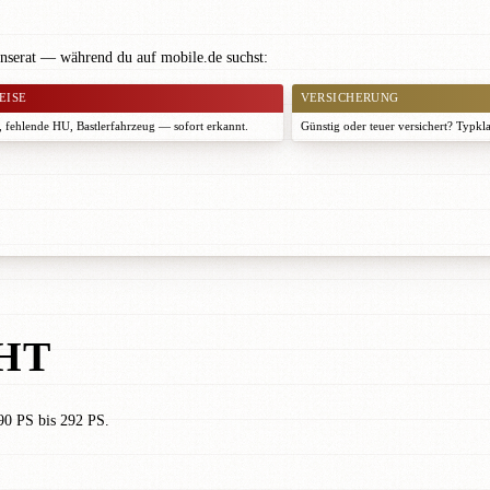
nserat — während du auf mobile.de suchst:
EISE
VERSICHERUNG
 fehlende HU, Bastlerfahrzeug — sofort erkannt.
Günstig oder teuer versichert? Typkl
HT
90 PS bis 292 PS.