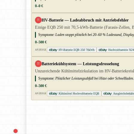
0–0 €
HV-Batterie — Ladeabbruch mit Antriebsfehler
!!
Einige EQB 250 mit 70,5-kWh-Batterie (Farasis-Zellen, BJ
Symptome:
Laden stoppt plötzlich bei 20–60 % Ladestand, Display
0–500 €
HV-Batterie EQB 250 70kWh
Hochvoltbatterie X2
ANZEIGE
Batteriekühlsystem — Leistungsdrosselung
!!
Unzureichende Kühlmittelzirkulation im HV-Batteriekreisla
Symptome:
Plötzlicher Leistungsabfall bei Hitze oder Schnelllad
0–500 €
Kühlmittel Hochvoltbatterie EQB
Ausgleichsbehäl
ANZEIGE