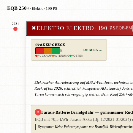
EQB 250+
· Elektro
· 190 PS
2021
✖
ELEKTRO ELEKTRO
· 190 PS
EQB-EM
AKKU-CHECK
DETAILS →
RÜCKRUF
ALTERUNG
KOSTEN
Elektrischer Antriebsstrang auf MFA2-Plattform, technisch b
Rückruf bis 2026, schließlich kompletter Akkutausch). Antrie
Türen können sich schwergängig stellen. Beim Kauf 250+-Mo
Farasis-Batterie Brandgefahr — gemeinsamer Rüc
!!
EQB mit 70,5-kWh-Farasis-Akku (Bj. 12/2021-01/2024) dur
Symptome:
Keine Fahrersymptome vor Brandfall. Rückrufbenachri