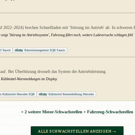
 2022–2024) brechen Schnellladen mit 'Störung im Antrieb' ab. In schweren Fä
 zeigt 'Störung im Antriebssystem', Fahrzeug fährt noch, weitere Ladeversuche schlagen fehl
43 Tausch
Batteriemanagement EQB Farasis
uf. Bei Überhitzung drosselt das System die Antriebsleistung.
en. Kühlmittel-Warnmeldungen im Display.
ter Kühlmittel Mercedes EQB
Kühlmittel Batteriekühlung Mercedes
+ 2 weitere Motor-Schwachstellen + Fahrzeug-Schwachstellen
ALLE SCHWACHSTELLEN ANZEIGEN →