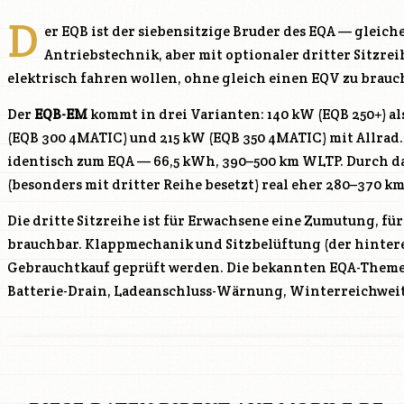
D
er EQB ist der siebensitzige Bruder des EQA — gleich
Antriebstechnik, aber mit optionaler dritter Sitzreih
elektrisch fahren wollen, ohne gleich einen EQV zu brauc
Der
EQB-EM
kommt in drei Varianten: 140 kW (EQB 250+) al
(EQB 300 4MATIC) und 215 kW (EQB 350 4MATIC) mit Allrad.
identisch zum EQA — 66,5 kWh, 390–500 km WLTP. Durch d
(besonders mit dritter Reihe besetzt) real eher 280–370 km
Die dritte Sitzreihe ist für Erwachsene eine Zumutung, für
brauchbar. Klappmechanik und Sitzbelüftung (der hintere
Gebrauchtkauf geprüft werden. Die bekannten EQA-Themen
Batterie-Drain, Ladeanschluss-Wärnung, Winterreichweit