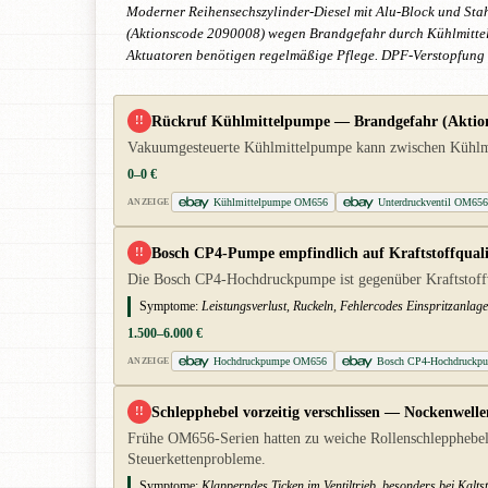
Moderner Reihensechszylinder-Diesel mit Alu-Block und Sta
(Aktionscode 2090008) wegen Brandgefahr durch Kühlmittelau
Aktuatoren benötigen regelmäßige Pflege. DPF-Verstopfung 
Rückruf Kühlmittelpumpe — Brandgefahr (Aktion
!!
Vakuumgesteuerte Kühlmittelpumpe kann zwischen Kühlmitt
0–0 €
Kühlmittelpumpe OM656
Unterdruckventil OM65
ANZEIGE
Bosch CP4-Pumpe empfindlich auf Kraftstoffquali
!!
Die Bosch CP4-Hochdruckpumpe ist gegenüber Kraftstoffve
Symptome:
Leistungsverlust, Ruckeln, Fehlercodes Einspritzanla
1.500–6.000 €
Hochdruckpumpe OM656
Bosch CP4-Hochdruck
ANZEIGE
Schlepphebel vorzeitig verschlissen — Nockenwell
!!
Frühe OM656-Serien hatten zu weiche Rollenschlepphebel
Steuerkettenprobleme.
Symptome:
Klapperndes Ticken im Ventiltrieb, besonders bei Kalt