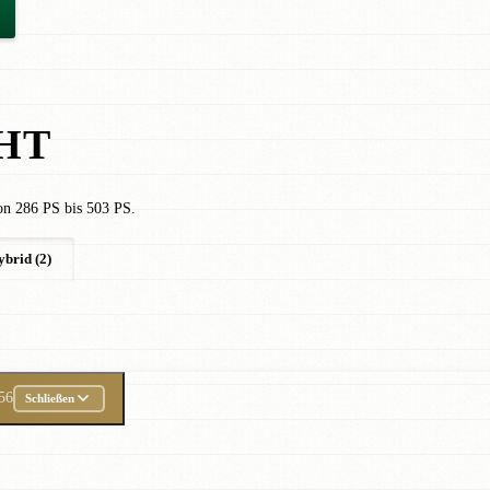
HT
on 286 PS bis 503 PS.
ybrid (2)
56
Schließen