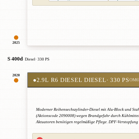
2025
S 400d
· Diesel
· 330 PS
2020
●
2.9L R6 DIESEL DIESEL
· 330 PS
OM6
Moderner Reihensechszylinder-Diesel mit Alu-Block und Sta
(Aktionscode 2090008) wegen Brandgefahr durch Kühlmittelau
Aktuatoren benötigen regelmäßige Pflege. DPF-Verstopfung 