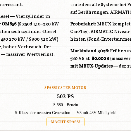
nteressant.
trotzdem alle Systeme bei 
auf Berührungen. AIRMATIC
diesel — Vierzylinder in
r
OM656
(S 350d 210–230 kW
Probefahrt:
MBUX komplett 
Reihensechszylinder-Diesel
CarPlay), AIRMATIC Niveau
 450 270 kW / S 500 320 kW)
hinten (Fond-Entertainmen
e, hoher Verbrauch. Der
Marktstand 2026:
Frühe 202
n — massiver Wertverlust.
580 V8 ab
80.000 €
(massiver
mit MBUX-Updates
— der z
SPASSIGSTER MOTOR
503 PS
S 580 · Benzin
S-Klasse der neuesten Generation — V8 mit 48V-Mildhybrid
MACHT SPASS!