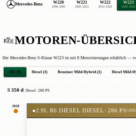
W220
W221
W222
W223
Mercedes-Benz
1998–2005
2005–2013
2013–2020
2020–2025
MOTOREN-ÜBERSIC
Der Mercedes-Benz S-Klasse W223 ist mit 8 Motorisierungen erhältlich — v
Alle (8)
Diesel (3)
Benziner Mild-Hybrid (3)
Diesel Mild-H
S 350 d
· Diesel
· 286 PS
2020
●
2.9L R6 DIESEL DIESEL
· 286 PS
OM6