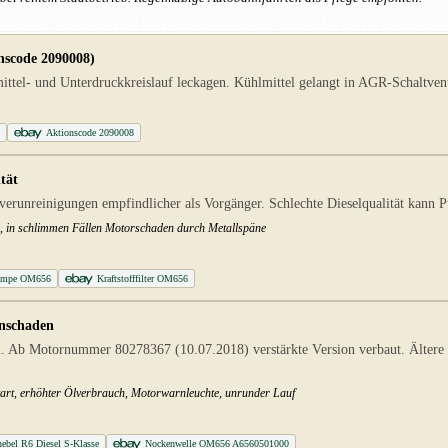
scode 2090008)
el- und Unterdruckkreislauf leckagen. Kühlmittel gelangt in AGR-Schaltventi
6
Aktionscode 2090008
tät
runreinigungen empfindlicher als Vorgänger. Schlechte Dieselqualität kann 
ge, in schlimmen Fällen Motorschaden durch Metallspäne
pumpe OM656
Kraftstofffilter OM656
enschaden
. Ab Motornummer 80278367 (10.07.2018) verstärkte Version verbaut. Ältere
start, erhöhter Ölverbrauch, Motorwarnleuchte, unrunder Lauf
hebel R6 Diesel S-Klasse
Nockenwelle OM656 A6560501000