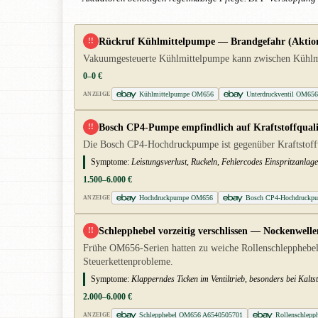
Rückruf Kühlmittelpumpe — Brandgefahr (Aktion
!!
Vakuumgesteuerte Kühlmittelpumpe kann zwischen Kühlmitt
0–0 €
Kühlmittelpumpe OM656
Unterdruckventil OM65
ANZEIGE
Bosch CP4-Pumpe empfindlich auf Kraftstoffquali
!!
Die Bosch CP4-Hochdruckpumpe ist gegenüber Kraftstoffve
Symptome:
Leistungsverlust, Ruckeln, Fehlercodes Einspritzanla
1.500–6.000 €
Hochdruckpumpe OM656
Bosch CP4-Hochdruck
ANZEIGE
Schlepphebel vorzeitig verschlissen — Nockenwell
!!
Frühe OM656-Serien hatten zu weiche Rollenschlepphebel
Steuerkettenprobleme.
Symptome:
Klapperndes Ticken im Ventiltrieb, besonders bei Kalt
2.000–6.000 €
Schlepphebel OM656 A6540505701
Rollenschlepp
ANZEIGE