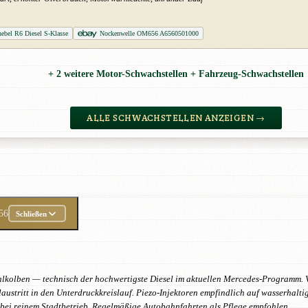
hebel R6 Diesel S-Klasse
Nockenwelle OM656 A6560501000
+ 2 weitere Motor-Schwachstellen + Fahrzeug-Schwachstellen
ALLE SCHWACHSTELLEN ANZEIGEN →
56
Schließen
hlkolben — technisch der hochwertigste Diesel im aktuellen Mercedes-Programm.
stritt in den Unterdruckkreislauf. Piezo-Injektoren empfindlich auf wasserhalt
bei reinem Stadtbetrieb. Regelmäßige Autobahnfahrten als Pflege empfohlen.