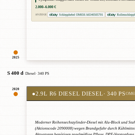
2.000–6.000 €
Schlepphebel OM656 A6540505701
Rollenschlepp
ANZEIGE
2025
S 400 d
· Diesel
· 340 PS
2020
●
2.9L R6 DIESEL DIESEL
· 340 PS
OM6
Moderner Reihensechszylinder-Diesel mit Alu-Block und Sta
(Aktionscode 2090008) wegen Brandgefahr durch Kühlmittelau
Aktuatoren benötigen regelmäßige Pflege. DPF-Verstopfung 