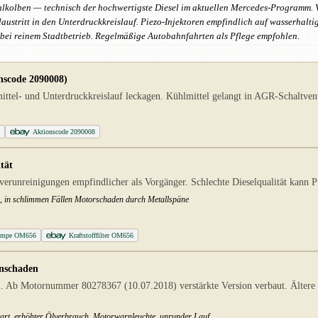
hlkolben — technisch der hochwertigste Diesel im aktuellen Mercedes-Programm.
stritt in den Unterdruckkreislauf. Piezo-Injektoren empfindlich auf wasserhalt
bei reinem Stadtbetrieb. Regelmäßige Autobahnfahrten als Pflege empfohlen.
scode 2090008)
el- und Unterdruckkreislauf leckagen. Kühlmittel gelangt in AGR-Schaltventi
6
Aktionscode 2090008
tät
runreinigungen empfindlicher als Vorgänger. Schlechte Dieselqualität kann 
ge, in schlimmen Fällen Motorschaden durch Metallspäne
pumpe OM656
Kraftstofffilter OM656
enschaden
. Ab Motornummer 80278367 (10.07.2018) verstärkte Version verbaut. Ältere
start, erhöhter Ölverbrauch, Motorwarnleuchte, unrunder Lauf