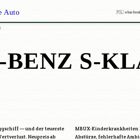
e Auto
🇵🇱 what-brea
N
BENZ S-KL
aggschiff — und der teuerste
MBUX-Kinderkrankheiten be
rtverlust. Neupreis ab
Abstürze, fehlerhafte Ambi