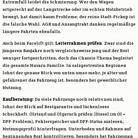
Extremfall leidet die Schmierung. Wer den Wagen
artgerecht auf der Langstrecke oder im echten Nutzbetrieb
bewegt, hat damit kaum Probleme; der reine Stadt-Pickup ist
die falsche Wahl. AGR und Ansaugtrakt danken regelmäßige
längere Fahrten ebenfalls.
Auch beim Facelift gilt:
Leiterrahmen prüfen
. Zwar sind die
jüngeren Baujahre noch vergleichsweise jung und der Rost
weniger fortgeschritten, doch das Chassis-Thema begleitet
die gesamte Navara-Familie. In salzgestreuten Regionen
lohnt der genaue Blick von unten umso mehr, je älter und
gefahrener das Fahrzeug ist, besonders bei gewerblicher
Nutzung.
Kaufberatung:
Da viele Fahrzeuge noch relativ neu sind,
lohnt der Blick auf Restgarantie und lückenloses
Scheckheft. Ölstand und Ölgeruch prüfen (Diesel im Öl =
DPF-Problem), Fehlerspeicher und DPF-Status auslesen,
Nutzungsprofil hinterfragen. Unterboden und Rahmen auf
beginnenden Rost kontrollieren, besonders bei Fahrzeugen