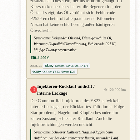
zusätzlichen Diesel ein, der ins Motoröl gelangt. Im
Kurzstreckenbetrieb scheitert die Regeneration, der
Ölstand steigt, das Öl verdünnt sich. Fehlercode
P253F erscheint oft alle paar tausend Kilometer.
Nissan hat keine echte Lösung außer häufigeren
Ölwechseln.
Symptome:
Steigender Ölstand, Dieselgeruch im Öl,
Warnung Ölqualität/Ölverdünnung, Fehlercode P253F,
häufige Zwangsregeneration
150–1.200 €
Motoröl 5W-30 ACEA C4
ANZEIGE
Ölfilter YS23 Navara D23
Injektoren-Rücklauf undicht /
!!
ab 120.000 km
interne Leckage
Die Common-Rail-Injektoren des YS23 entwickeln
interne Leckagen, der Rücklauftest fällt durch. Folge:
Startprobleme, Nageln und Klopfen besonders im
kalten Zustand, schlechter Rundlauf. Auch die
Injektordichtungen werden undicht.
Symptome:
Schwerer Kaltstart, Nageln/Klopfen beim
Anfahren, weißer oder schwarzer Rauch, unrunder Lauf