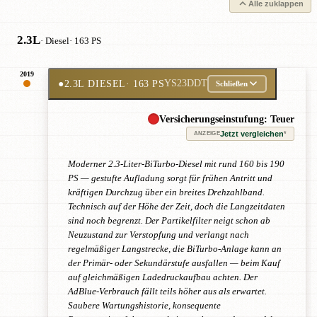
Alle zuklappen
2.3L
· Diesel
· 163 PS
2019
●
2.3L DIESEL
· 163 PS
YS23DDT
Schließen
Versicherungseinstufung: Teuer
Jetzt vergleichen
*
ANZEIGE
Moderner 2.3-Liter-BiTurbo-Diesel mit rund 160 bis 190
PS — gestufte Aufladung sorgt für frühen Antritt und
kräftigen Durchzug über ein breites Drehzahlband.
Technisch auf der Höhe der Zeit, doch die Langzeitdaten
sind noch begrenzt. Der Partikelfilter neigt schon ab
Neuzustand zur Verstopfung und verlangt nach
regelmäßiger Langstrecke, die BiTurbo-Anlage kann an
der Primär- oder Sekundärstufe ausfallen — beim Kauf
auf gleichmäßigen Ladedruckaufbau achten. Der
AdBlue-Verbrauch fällt teils höher aus als erwartet.
Saubere Wartungshistorie, konsequente