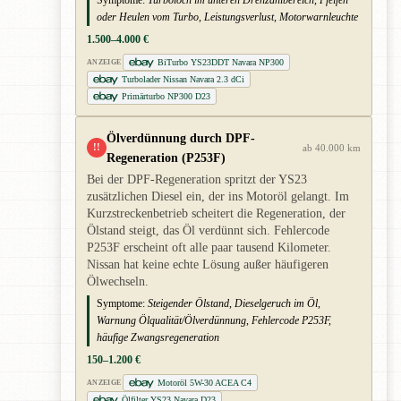
Symptome:
Turboloch im unteren Drehzahlbereich, Pfeifen
oder Heulen vom Turbo, Leistungsverlust, Motorwarnleuchte
1.500–4.000 €
BiTurbo YS23DDT Navara NP300
ANZEIGE
Turbolader Nissan Navara 2.3 dCi
Primärturbo NP300 D23
Ölverdünnung durch DPF-
!!
ab 40.000 km
Regeneration (P253F)
Bei der DPF-Regeneration spritzt der YS23
zusätzlichen Diesel ein, der ins Motoröl gelangt. Im
Kurzstreckenbetrieb scheitert die Regeneration, der
Ölstand steigt, das Öl verdünnt sich. Fehlercode
P253F erscheint oft alle paar tausend Kilometer.
Nissan hat keine echte Lösung außer häufigeren
Ölwechseln.
Symptome:
Steigender Ölstand, Dieselgeruch im Öl,
Warnung Ölqualität/Ölverdünnung, Fehlercode P253F,
häufige Zwangsregeneration
150–1.200 €
Motoröl 5W-30 ACEA C4
ANZEIGE
Ölfilter YS23 Navara D23