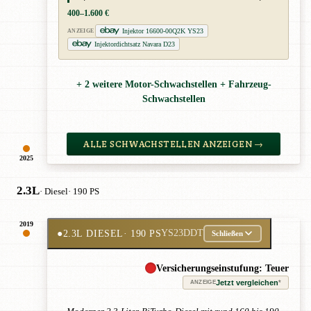
400–1.600 €
Injektor 16600-00Q2K YS23
ANZEIGE
Injektordichtsatz Navara D23
+ 2 weitere Motor-Schwachstellen + Fahrzeug-
Schwachstellen
ALLE SCHWACHSTELLEN ANZEIGEN →
2025
2.3L
· Diesel
· 190 PS
2019
●
2.3L DIESEL
· 190 PS
YS23DDT
Schließen
Versicherungseinstufung: Teuer
Jetzt vergleichen
*
ANZEIGE