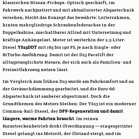
klassischen Nissan-Pickups. Optisch geschärft, im
Fahrwerk nachjustiert und mit aktualisierter Abgastechnik
versehen, bleibt das Konzept das bewährte: Leiterrahmen,
hinten mehrgliedrige Schraubenfederachse in der
Doppelkabine, zuschaltbarer Allrad mit Untersetzung und
kräftige Anhängelast. Motor ist weiterhin der 2.3-Liter-
Diesel
YS23DDT
mit 163 bis 190 PS, je nach Single- oder
BiTurbo-Ausführung. Damit ist der D23 Facelift der
alltagstauglichste Navara, der sich auch als Familien- und
Freizeitfahrzeug nutzen lässt.
Im Vergleich zum frühen D23 wurde am Fahrkomfort und an
der Geräuschdämmung gearbeitet, und die Euro-6d-
Abgastechnik ist sauberer abgestimmt. Doch die
Grundthemen des Motors bleiben: Der YS23 ist ein moderner
Common-Rail-Diesel, der
DPF-Regeneration und damit
längere, warme Fahrten braucht
. Im reinen
Kurzstreckenbetrieb droht Ölverdünnung — eingespritzter
Diesel gelangt ins Motoröl, der Ölstand steigt, und im