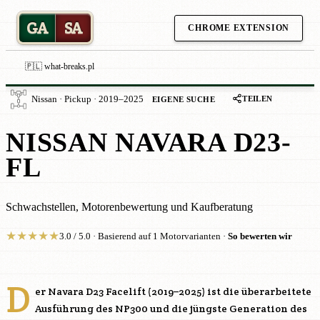
GA
SA
CHROME EXTENSION
🇵🇱 what-breaks.pl
TEILEN
Nissan · Pickup · 2019–2025
EIGENE SUCHE
NISSAN NAVARA D23-
FL
Schwachstellen, Motorenbewertung und Kaufberatung
★
★
★
★
★
3.0 / 5.0 · Basierend auf 1 Motorvarianten ·
So bewerten wir
D
er Navara D23 Facelift (2019–2025) ist die überarbeitete
Ausführung des NP300 und die jüngste Generation des