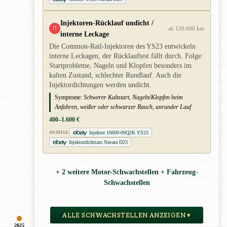
Injektoren-Rücklauf undicht /
!!
ab 120.000 km
interne Leckage
Die Common-Rail-Injektoren des YS23 entwickeln
interne Leckagen, der Rücklauftest fällt durch. Folge:
Startprobleme, Nageln und Klopfen besonders im
kalten Zustand, schlechter Rundlauf. Auch die
Injektordichtungen werden undicht.
Symptome:
Schwerer Kaltstart, Nageln/Klopfen beim
Anfahren, weißer oder schwarzer Rauch, unrunder Lauf
400–1.600 €
Injektor 16600-00Q2K YS23
ANZEIGE
Injektordichtsatz Navara D23
+ 2 weitere Motor-Schwachstellen + Fahrzeug-
Schwachstellen
ALLE SCHWACHSTELLEN ANZEIGEN ▾
2025