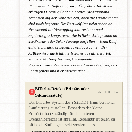
Moderner 2.3-Liter-BiTurbo-Diesel mit rund 160 bis 190
PS — gestufte Aufladung sorgt für frühen Antritt und
kräftigen Durchzug über ein breites Drehzahlband.
Technisch auf der Höhe der Zeit, doch die Langzeitdaten
sind noch begrenzt. Der Partikelfilter neigt schon ab
Neuzustand zur Verstopfung und verlangt nach
regelmäßiger Langstrecke, die BiTurbo-Anlage kann an
der Primär- oder Sekundärstufe ausfallen — beim Kauf
auf gleichmäßigen Ladedruckaufbau achten. Der
AdBlue-Verbrauch fällt teils höher aus als erwartet.
Saubere Wartungshistorie, konsequente
Regenerationsfahrten und ein wachsames Auge auf das
Abgassystem sind hier entscheidend.
BiTurbo-Defekt (Primär- oder
!!
ab 150.000 km
Sekundärstufe)
Das BiTurbo-System des YS23DDT kann bei hoher
Laufleistung ausfallen. Besonders der kleine
Primärturbo (zuständig für den unteren
Drehzahlbereich) ist anfällig. Reparatur ist teuer, da
oft beide Stufen getauscht werden müssen.