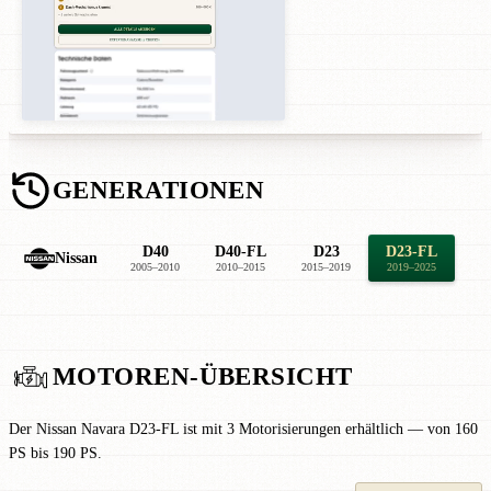
GENERATIONEN
D40
D40-FL
D23
D23-FL
Nissan
2005–2010
2010–2015
2015–2019
2019–2025
MOTOREN-ÜBERSICHT
Der Nissan Navara D23-FL ist mit 3 Motorisierungen erhältlich — von 160
PS bis 190 PS.