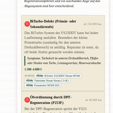
Regenerationsfahrten und ein wachsames Auge auf das
Abgassystem sind hier entscheidend.
BiTurbo-Defekt (Primär- oder
!!
ab 150.000 km
Sekundärstufe)
Das BiTurbo-System des YS23DDT kann bei hoher
Laufleistung ausfallen. Besonders der kleine
Primärturbo (zuständig für den unteren
Drehzahlbereich) ist anfällig. Reparatur ist teuer, da
oft beide Stufen getauscht werden müssen.
Symptome:
Turboloch im unteren Drehzahlbereich, Pfeifen
oder Heulen vom Turbo, Leistungsverlust, Motorwarnleuchte
1.500–4.000 €
BiTurbo YS23DDT Navara NP300
ANZEIGE
Turbolader Nissan Navara 2.3 dCi
Primärturbo NP300 D23
Ölverdünnung durch DPF-
!!
ab 40.000 km
Regeneration (P253F)
Bei der DPF-Regeneration spritzt der YS23