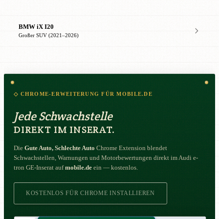
BMW iX I20
Großer SUV (2021–2026)
◇ CHROME-ERWEITERUNG FÜR MOBILE.DE
Jede Schwachstelle
DIREKT IM INSERAT.
Die
Gute Auto, Schlechte Auto
Chrome Extension blendet
Schwachstellen, Warnungen und Motorbewertungen direkt im Audi e-
tron GE-Inserat auf
mobile.de
ein — kostenlos.
KOSTENLOS FÜR CHROME INSTALLIEREN