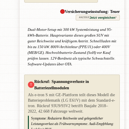
Versicherungseinstufung: Teuer
Jetzt vergleichen
*
ANZEIGE
Dual-Motor-Setup mit 300 kW Systemleistung und 95-
kWh-Batterie. Hauptvariante dieses großen SUV mit
guter Reichweite und kräftigem Antritt. Schnellladen mit
bis zu 150 kW. 800V-Architektur (PPE/J1) oder 400V
(MEB/GE). Hochvoltbatterie-Zustand (SoH) vor Kauf
prüfen lassen. 12V-Bordnetz als typische Schwachstelle.
Software-Updates über OTA.
Rückruf: Spannungsverluste in
!!
Batteriezellmodulen
Als e-tron S mit GE-Plattform teilt dieses Modell die
Batterieproblematik (LG E61V) mit dem Standard-e-
tron. Rückruf 93U9/93V2 betrifft Baujahr 2018–
2022, 42.668 Fahrzeuge weltweit.
Symptome:
Reduzierte Reichweite und gelegentlicher
Leistungsverlust als Frühwarnsymptome. Audi-Empfehlung: