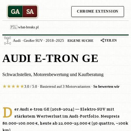
GA
SA
CHROME EXTENSION
🇵🇱 what-breaks.pl
TEILEN
Audi · Großer SUV · 2018–2025
EIGENE SUCHE
AUDI E-TRON GE
Schwachstellen, Motorenbewertung und Kaufberatung
★
★
★
★
★
3.0 / 5.0 · Basierend auf 3 Motorvarianten ·
So bewerten wir
D
er Audi e-tron GE (2018–2024) — Elektro-SUV mit
stärkstem Wertverlust im Audi-Portfolio. Neupreis
80.000–100.000 €, heute ab 22.000–25.000 € (50 quattro, ~100k
km).