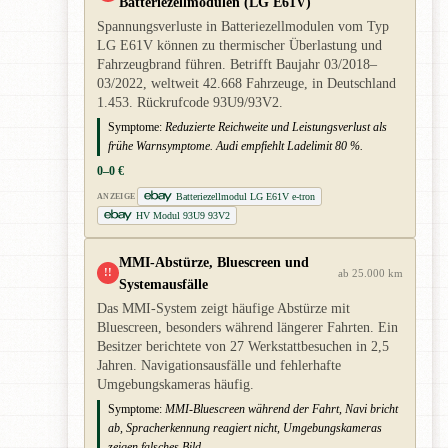
Batteriezellmodulen (LG E61V)
Spannungsverluste in Batteriezellmodulen vom Typ
LG E61V können zu thermischer Überlastung und
Fahrzeugbrand führen. Betrifft Baujahr 03/2018–
03/2022, weltweit 42.668 Fahrzeuge, in Deutschland
1.453. Rückrufcode 93U9/93V2.
Symptome:
Reduzierte Reichweite und Leistungsverlust als
frühe Warnsymptome. Audi empfiehlt Ladelimit 80 %.
0–0 €
Batteriezellmodul LG E61V e-tron
ANZEIGE
HV Modul 93U9 93V2
MMI-Abstürze, Bluescreen und
!!
ab 25.000 km
Systemausfälle
Das MMI-System zeigt häufige Abstürze mit
Bluescreen, besonders während längerer Fahrten. Ein
Besitzer berichtete von 27 Werkstattbesuchen in 2,5
Jahren. Navigationsausfälle und fehlerhafte
Umgebungskameras häufig.
Symptome:
MMI-Bluescreen während der Fahrt, Navi bricht
ab, Spracherkennung reagiert nicht, Umgebungskameras
zeigen falsches Bild.