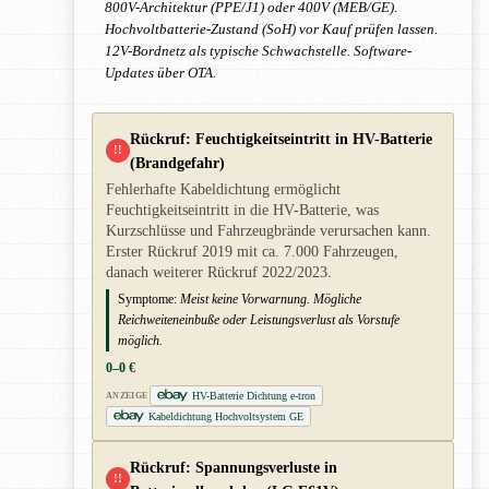
800V-Architektur (PPE/J1) oder 400V (MEB/GE).
Hochvoltbatterie-Zustand (SoH) vor Kauf prüfen lassen.
12V-Bordnetz als typische Schwachstelle. Software-
Updates über OTA.
Rückruf: Feuchtigkeitseintritt in HV-Batterie
!!
(Brandgefahr)
Fehlerhafte Kabeldichtung ermöglicht
Feuchtigkeitseintritt in die HV-Batterie, was
Kurzschlüsse und Fahrzeugbrände verursachen kann.
Erster Rückruf 2019 mit ca. 7.000 Fahrzeugen,
danach weiterer Rückruf 2022/2023.
Symptome:
Meist keine Vorwarnung. Mögliche
Reichweiteneinbuße oder Leistungsverlust als Vorstufe
möglich.
0–0 €
HV-Batterie Dichtung e-tron
ANZEIGE
Kabeldichtung Hochvoltsystem GE
Rückruf: Spannungsverluste in
!!