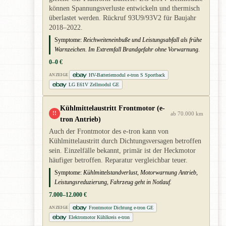
können Spannungsverluste entwickeln und thermisch
überlastet werden. Rückruf 93U9/93V2 für Baujahr
2018–2022.
Symptome:
Reichweiteneinbuße und Leistungsabfall als frühe
Warnzeichen. Im Extremfall Brandgefahr ohne Vorwarnung.
0–0 €
HV-Batteriemodul e-tron S Sportback
ANZEIGE
LG E61V Zellmodul GE
Kühlmittelaustritt Frontmotor (e-
!!
ab 70.000 km
tron Antrieb)
Auch der Frontmotor des e-tron kann von
Kühlmittelaustritt durch Dichtungsversagen betroffen
sein. Einzelfälle bekannt, primär ist der Heckmotor
häufiger betroffen. Reparatur vergleichbar teuer.
Symptome:
Kühlmittelstandverlust, Motorwarnung Antrieb,
Leistungsreduzierung, Fahrzeug geht in Notlauf.
7.000–12.000 €
Frontmotor Dichtung e-tron GE
ANZEIGE
Elektromotor Kühlkreis e-tron