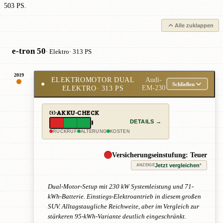
503 PS.
Alle zuklappen
e-tron 50
· Elektro
· 313 PS
2019
ELEKTROMOTOR DUAL
Audi-
●
Schließen
ELEKTRO
· 313 PS
EM-230
AKKU-CHECK
DETAILS →
RÜCKRUF
ALTERUNG
KOSTEN
Versicherungseinstufung: Teuer
Jetzt vergleichen
*
ANZEIGE
Dual-Motor-Setup mit 230 kW Systemleistung und 71-
kWh-Batterie. Einstiegs-Elektroantrieb in diesem großen
SUV. Alltagstaugliche Reichweite, aber im Vergleich zur
stärkeren 95-kWh-Variante deutlich eingeschränkt.