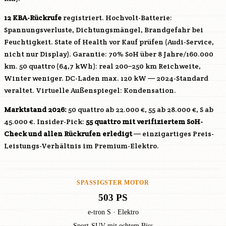
12 KBA-Rückrufe
registriert. Hochvolt-Batterie:
Spannungsverluste, Dichtungsmängel, Brandgefahr bei
Feuchtigkeit. State of Health vor Kauf prüfen (Audi-Service,
nicht nur Display). Garantie: 70% SoH über 8 Jahre/160.000
km. 50 quattro (64,7 kWh): real 200–250 km Reichweite,
Winter weniger. DC-Laden max. 120 kW — 2024-Standard
veraltet. Virtuelle Außenspiegel: Kondensation.
Marktstand 2026:
50 quattro ab 22.000 €, 55 ab 28.000 €, S ab
45.000 €. Insider-Pick:
55 quattro mit verifiziertem SoH-
Check und allen Rückrufen erledigt
— einzigartiges Preis-
Leistungs-Verhältnis im Premium-Elektro.
SPASSIGSTER MOTOR
503 PS
e-tron S · Elektro
Sport-SUV mit echtem Biss