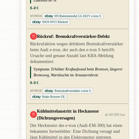
Ladelimit 80 %.
0–0 €
HV-Batteriemodul LG E61V e-tron S
ANZEIGE
93U9 93V2 Rückruf
Rückruf: Bremskraftverstärker-Defekt
!!
Rückrufaktion wegen defektem Bremskraftverstärker
beim Audi e-tron, der auch den e-tron S betrifft.
Ursache und genaue Anzahl laut KBA-Meldung
dokumentiert.
Symptome:
Erhöhter Kraftaufwand beim Bremsen, längerer
Bremsweg, Warnleuchte im Armaturenbrett.
0–0 €
Bremskraftverstärker e-tron S
ANZEIGE
Brake Booster GE
Kühlmittelaustritt in Heckmotor
!!
ab 60.000 km
(Dichtungsversagen)
Der Heckmotor des e-tron (Audi-EM-300) hat einen
bekannten Serienfehler: Eine Dichtung versagt und
lässt Kühlmittel in den Elektromotor eintreten.