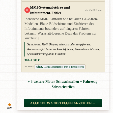
MMI-Systemabstürze und
!!
ab 25.000 km
Infotainment-Fehler
Identische MMI-Plattform wie bei allen GE-e-tron-
Modellen. Blaue-Bildschirme und Einfrieren des
Infotainments besonders auf längeren Fahrten
bekannt. Werkstatt-Besuche lösen das Problem nur
kurzfristig.
Symptome:
MMI-Display schwarz oder eingefroren,
Kameraausfall beim Rückwärtsfahren, Navigationsabbruch,
Sprachsteuerung ohne Funktion.
300–1.500 €
MMI Steuergerät e-tron S Dreimotoren
ANZEIGE
+ 3 weitere Motor-Schwachstellen + Fahrzeug-
Schwachstellen
ALLE SCHWACHSTELLEN ANZEIGEN →
2023