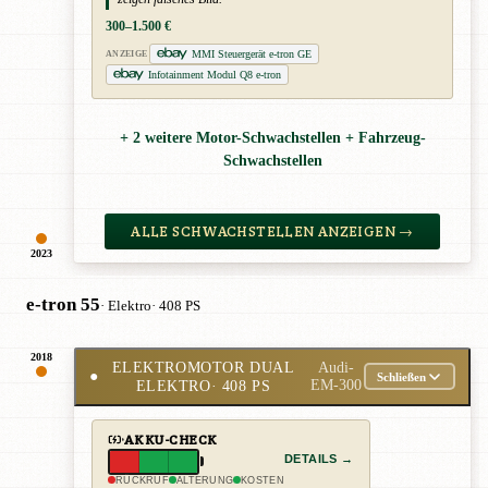
300–1.500 €
MMI Steuergerät e-tron GE
ANZEIGE
Infotainment Modul Q8 e-tron
+ 2 weitere Motor-Schwachstellen + Fahrzeug-
Schwachstellen
ALLE SCHWACHSTELLEN ANZEIGEN →
2023
e-tron 55
· Elektro
· 408 PS
2018
ELEKTROMOTOR DUAL
Audi-
●
Schließen
ELEKTRO
· 408 PS
EM-300
AKKU-CHECK
DETAILS →
RÜCKRUF
ALTERUNG
KOSTEN