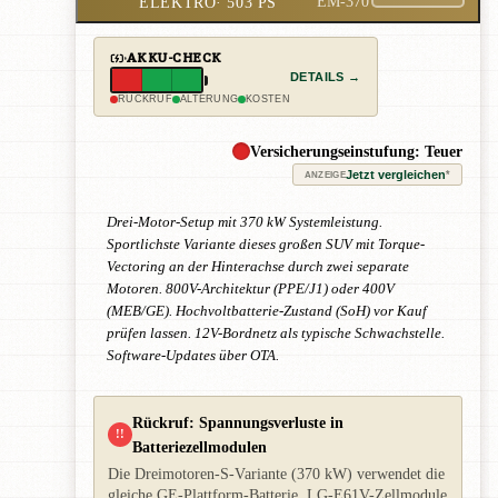
ELEKTRO
· 503 PS
EM-370
AKKU-CHECK
DETAILS →
RÜCKRUF
ALTERUNG
KOSTEN
Versicherungseinstufung: Teuer
Jetzt vergleichen
*
ANZEIGE
Drei-Motor-Setup mit 370 kW Systemleistung.
Sportlichste Variante dieses großen SUV mit Torque-
Vectoring an der Hinterachse durch zwei separate
Motoren. 800V-Architektur (PPE/J1) oder 400V
(MEB/GE). Hochvoltbatterie-Zustand (SoH) vor Kauf
prüfen lassen. 12V-Bordnetz als typische Schwachstelle.
Software-Updates über OTA.
Rückruf: Spannungsverluste in
!!
Batteriezellmodulen
Die Dreimotoren-S-Variante (370 kW) verwendet die
gleiche GE-Plattform-Batterie. LG-E61V-Zellmodule