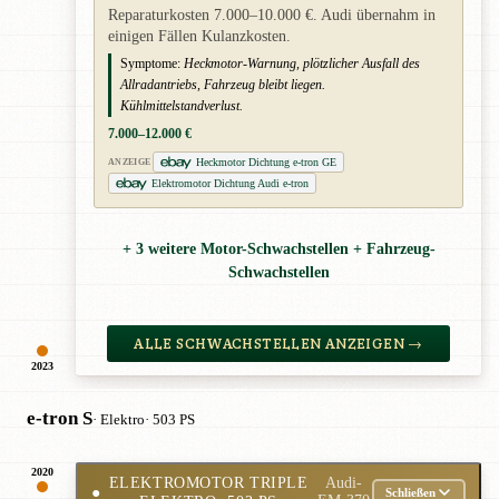
Reparaturkosten 7.000–10.000 €. Audi übernahm in
einigen Fällen Kulanzkosten.
Symptome:
Heckmotor-Warnung, plötzlicher Ausfall des
Allradantriebs, Fahrzeug bleibt liegen.
Kühlmittelstandverlust.
7.000–12.000 €
Heckmotor Dichtung e-tron GE
ANZEIGE
Elektromotor Dichtung Audi e-tron
+ 3 weitere Motor-Schwachstellen + Fahrzeug-
Schwachstellen
ALLE SCHWACHSTELLEN ANZEIGEN →
2023
e-tron S
· Elektro
· 503 PS
2020
ELEKTROMOTOR TRIPLE
Audi-
●
Schließen