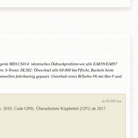
uergerät MD1CS014: identisches Öldruckproblem wie alle EA839/EA897
rn. S-Tronic DL382: Ölwechsel alle 60.000 km Pflicht, Ruckeln beim
wellen fabrikseitig gepaart. Unterhalt eines BiTurbo-V6 mit Hot-V und
ab 60.000 km
 ca. 2019, Code GP0). Überarbeitete Kipphebel (GP1) ab 2017