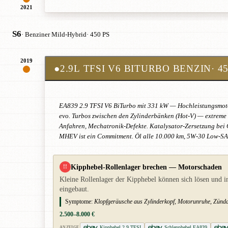
2021
S6
· Benziner Mild-Hybrid
· 450 PS
2019
●
2.9L TFSI V6 BITURBO BENZIN
· 4
EA839 2.9 TFSI V6 BiTurbo mit 331 kW — Hochleistungsmoto
evo. Turbos zwischen den Zylinderbänken (Hot-V) — extreme 
Anfahren, Mechatronik-Defekte. Katalysator-Zersetzung bei
MHEV ist ein Commitment. Öl alle 10.000 km, 5W-30 Low-S
Kipphebel-Rollenlager brechen — Motorschaden
!!
Kleine Rollenlager der Kipphebel können sich lösen und i
eingebaut.
Symptome:
Klopfgeräusche aus Zylinderkopf, Motorunruhe, Zündau
2.500–8.000 €
Kipphebel 2.9 TFSI
Schlepphebel EA839
ANZEIGE