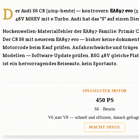
D
er Audi S6 C8 (2019–heute) — kontrovers:
EA897 evo
(3
48V MHEV mit e-Turbo. Audi hat das "S" auf einen Die
Nockenwellen-Materialfehler der EA897-Familie: Primär 
Der C8 S6 mit neuerem EA897 evo — bisher keine dokumenti
Motorcode beim Kauf prüfen. Anfahrschwäche und träges 
Modellen — Software-Update prüfen. BSG 48V gleiche Platt
ist ein hervorragendes Reiseauto, kein Sportauto.
SPASSIGSTER MOTOR
450 PS
S6 · Benzin
V6 statt V8 — schnell und effizient, danach gefrag
MACHT SPASS!