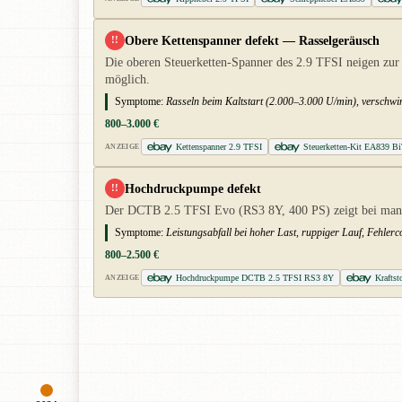
Obere Kettenspanner defekt — Rasselgeräusch
!!
Die oberen Steuerketten-Spanner des 2.9 TFSI neigen zur 
möglich.
Symptome:
Rasseln beim Kaltstart (2.000–3.000 U/min), verschw
800–3.000 €
Kettenspanner 2.9 TFSI
Steuerketten-Kit EA839 B
ANZEIGE
Hochdruckpumpe defekt
!!
Der DCTB 2.5 TFSI Evo (RS3 8Y, 400 PS) zeigt bei manc
Symptome:
Leistungsabfall bei hoher Last, ruppiger Lauf, Fehlerc
800–2.500 €
Hochdruckpumpe DCTB 2.5 TFSI RS3 8Y
Krafts
ANZEIGE