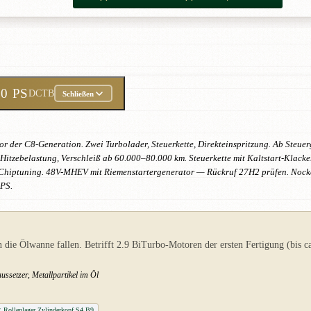
50 PS
DCTB
Schließen
r der C8-Generation. Zwei Turbolader, Steuerkette, Direkteinspritzung. Ab Ste
Hitzebelastung, Verschleiß ab 60.000–80.000 km. Steuerkette mit Kaltstart-Klacke
 Chiptuning. 48V-MHEV mit Riemenstartergenerator — Rückruf 27H2 prüfen. Nocken
APS.
n die Ölwanne fallen. Betrifft 2.9 BiTurbo-Motoren der ersten Fertigung (bis
ssetzer, Metallpartikel im Öl
Rollenlager Zylinderkopf S4 B9