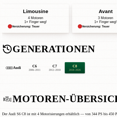
Limousine
Avant
4 Motoren
3 Motoren
1× Finger weg!
1× Finger weg!
Versicherung: Teuer
Versicherung: Teuer
GENERATIONEN
C6
C7
C8
Audi
2006–2011
2012–2018
2018–2026
MOTOREN-ÜBERSIC
Der Audi S6 C8 ist mit 4 Motorisierungen erhältlich — von 344 PS bis 450 P