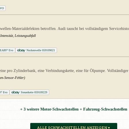
EVO
len-Materialdefekten betroffen. Audi tauscht bei vollständigem Servicehist
tensität, Leistungsabfall
 EA897 Evo
Nockenwelle 059109021
eine pro Zylinderbank, eine Verbindungskette, eine für Ölpumpe. Vollständiger
len-Sensor-Fehler)
97 Evo
Steuerkette 059109229
+ 3 weitere Motor-Schwachstellen + Fahrzeug-Schwachstellen
ALLE SCHWACHSTELLEN ANZEIGEN ▾