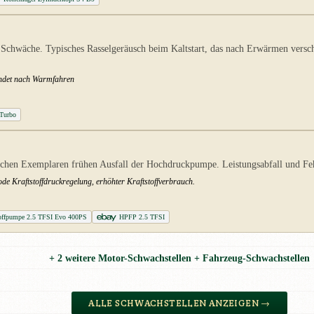
Schwäche. Typisches Rasselgeräusch beim Kaltstart, das nach Erwärmen verschw
indet nach Warmfahren
iTurbo
hen Exemplaren frühen Ausfall der Hochdruckpumpe. Leistungsabfall und Fe
ode Kraftstoffdruckregelung, erhöhter Kraftstoffverbrauch.
toffpumpe 2.5 TFSI Evo 400PS
HPFP 2.5 TFSI
+ 2 weitere Motor-Schwachstellen + Fahrzeug-Schwachstellen
ALLE SCHWACHSTELLEN ANZEIGEN →