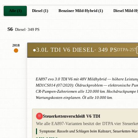
Alle (3)
Diesel (1)
Benziner Mild-Hybrid (1)
Diesel Mild-H
S6
· Diesel
· 349 PS
2018
●
3.0L TDI V6 DIESEL
· 349 PS
DTPA-257
EA897 evo 3.0 TDI V6 mit 48V Mildhybrid — höhere Leistungss
MD1CS014 (07/2020): Öldruckproblem — elektronische Pumpe 
CR-Pumpen-Zahnriemen alle 120.000 km. Hochdruckpumpe bei 
Wartungskosten einplanen. Öl alle 10.000 km.
Steuerkettenverschleiß V6 TDI
!!
Wie alle EA897-Varianten besitzt der DTPA vier Steuerkett
Symptome:
Rasseln und Schlagen beim Kaltstart, Steuerketten-W