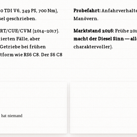
.0 TDI V6, 349 PS, 700 Nm),
Probefahrt:
Anfahrverhalten
sel geschrieben.
Manövern.
CRT/CUE/CVM (2014–2017).
Marktstand 2026:
Frühe 201
erten Fälle, aber
macht der Diesel Sinn — al
Getriebe bei frühen
charaktervoller).
form wie RS6 C8. Der S6 C8
t hat niemand