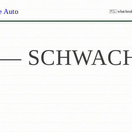
e Auto
🇵🇱 what-brea
— SCHWACH