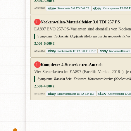
2.500–3.500 €
Steuerkette 3.0 TDI V6 C8
Kettenspanner EA897 
ANZEIGE
Nockenwellen-Materialfehler 3.0 TDI 257 PS
!!
EA897 EVO 257-PS-Varianten sind ebenfalls von Nockenwel
Symptome:
Tackernde, klopfende Motorgeräusche ungewöhnlicher In
3.500–6.000 €
Nockenwelle DTPA 3.0 TDI 257
Nockenwellensatz
ANZEIGE
Komplexer 4-Steuerketten-Antrieb
!!
Vier Steuerketten im EA897 (Facelift-Version 2016+): je 
Symptome:
Rasseln beim Kaltstart, Motorwarnleuchte (Nockenwel
2.500–4.000 €
Steuerkettensatz DTPA 3.0 TDI
Kettenspanner EA8
ANZEIGE