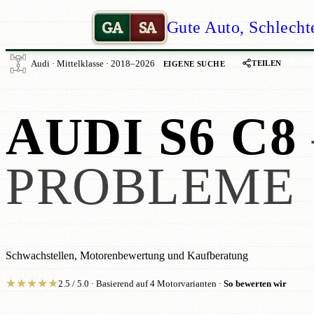
GA
SA
Gute Auto, Schlecht
TEILEN
Audi · Mittelklasse · 2018–2026
EIGENE SUCHE
AUDI S6 C8
PROBLEME
Schwachstellen, Motorenbewertung und Kaufberatung
★
★
★
★
★
2.5 / 5.0 · Basierend auf 4 Motorvarianten ·
So bewerten wir