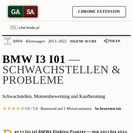
GA
SA
CHROME EXTENSION
🇵🇱 what-breaks.pl
TEILEN
BMW · Kleinwagen · 2013–2022
EIGENE SUCHE
BMW I3 I01
—
SCHWACHSTELLEN &
PROBLEME
Schwachstellen, Motorenbewertung und Kaufberatung
★
★
★
★
★
3.0 / 5.0 · Basierend auf 1 Motorvarianten ·
So bewerten wir
er i3 I01 ist BMWs Elektro-Pionier — von 2013 bis 2022