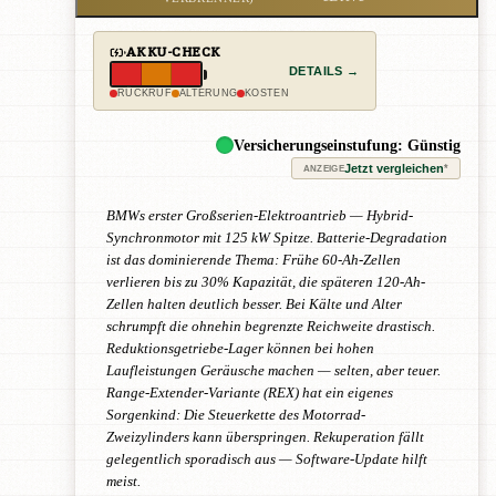
AKKU-CHECK
DETAILS →
RÜCKRUF
ALTERUNG
KOSTEN
Versicherungseinstufung: Günstig
Jetzt vergleichen
*
ANZEIGE
BMWs erster Großserien-Elektroantrieb — Hybrid-
Synchronmotor mit 125 kW Spitze. Batterie-Degradation
ist das dominierende Thema: Frühe 60-Ah-Zellen
verlieren bis zu 30% Kapazität, die späteren 120-Ah-
Zellen halten deutlich besser. Bei Kälte und Alter
schrumpft die ohnehin begrenzte Reichweite drastisch.
Reduktionsgetriebe-Lager können bei hohen
Laufleistungen Geräusche machen — selten, aber teuer.
Range-Extender-Variante (REX) hat ein eigenes
Sorgenkind: Die Steuerkette des Motorrad-
Zweizylinders kann überspringen. Rekuperation fällt
gelegentlich sporadisch aus — Software-Update hilft
meist.