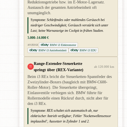
Reduktionsgetriebe bzw. im E-Motor-Lagersatz.
Austausch der gesamten Antriebseinheit oft
unumgänglich.
Symptome:
Schleifendes oder mahlendes Geräusch bei
niedriger Geschwindigkeit; Geräusch verstärkt sich unter
Last; keine Warnanzeige im Cockpit in frühen Stadien.
5.000–14.000 €
BMW i3 Elektromotor
ANZEIGE
BMW i3 Antriebseinheit
BMW i3 EDU
Range-Extender-Steuerkette
!!
ab 120.000 km
springt über (REX-Variante)
Beim i3 REx bricht die Steuerketten-Spannfeder des
Zweizylinder-Boxers (baugleich mit BMW-C600-
Roller-Motor). Die Steuerkette überspringt,
Einlassventile verbiegen sich. BMW führte für
Rollermodelle einen Rückruf durch, nicht aber für
den i3 REx.
Symptome:
REX schaltet sich automatisch ab, nur
elektrischer Antrieb verfügbar; Fehler 'Nockenwellensensor
implausibel'; Aussetzer in Zylinder 1 und 2.