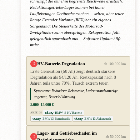
schrumpft die ohnehin begrenzte Reichweite drastisch.
Reduktionsgetriebe-Lager können bei hohen
Laufleistungen Geräusche machen — selten, aber teuer.
Range-Extender-Variante (REX) hat ein eigenes
Sorgenkind: Die Steuerkette des Motorrad-
Zweizylinders kann überspringen. Rekuperation fällt
gelegentlich sporadisch aus — Software-Update hilft
meist.
HV-Batterie-Degradation
!!
ab 100.000 km
Erste Generation (60 Ah) zeigt deutlich stärkere
Degradation als 94/120 Ah. Restkapazität nach 8
Jahren teils unter 70%. Tausch extrem teuer.
Symptome:
Reduzierte Reichweite, Ladezustandsanzeige
ungenau, Batterie-Warnung
5.000–15.000 €
BMW i3 HV-Batterie
ANZEIGE
BMW i3 Batteriezelle
BMW i3 Akkutausch
Lager- und Getriebeschaden im
!!
ab 50.000 km