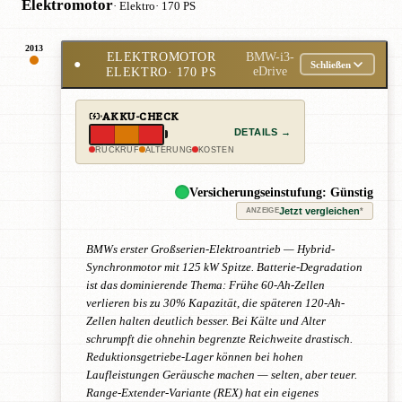
Elektromotor
· Elektro
· 170 PS
2013
ELEKTROMOTOR
BMW-i3-
●
Schließen
ELEKTRO
· 170 PS
eDrive
AKKU-CHECK
DETAILS →
RÜCKRUF
ALTERUNG
KOSTEN
Versicherungseinstufung: Günstig
Jetzt vergleichen
*
ANZEIGE
BMWs erster Großserien-Elektroantrieb — Hybrid-
Synchronmotor mit 125 kW Spitze. Batterie-Degradation
ist das dominierende Thema: Frühe 60-Ah-Zellen
verlieren bis zu 30% Kapazität, die späteren 120-Ah-
Zellen halten deutlich besser. Bei Kälte und Alter
schrumpft die ohnehin begrenzte Reichweite drastisch.
Reduktionsgetriebe-Lager können bei hohen
Laufleistungen Geräusche machen — selten, aber teuer.
Range-Extender-Variante (REX) hat ein eigenes