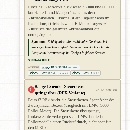
Reduktionsgetriebe
Einzelne i3 entwickeln zwischen 45.000 und 60.000
km Schleif- und Mahlgeräusche aus dem
Antriebsbereich. Ursache ist ein Lagerschaden im
Reduktionsgetriebe bzw. im E-Motor-Lagersatz.
Austausch der gesamten Antriebseinheit oft
unumgänglich.
Symptome:
Schleifendes oder mahlendes Geräusch bei
niedriger Geschwindigkeit; Geräusch verstärkt sich unter
Last; keine Warnanzeige im Cockpit in frühen Stadien.
5.000–14.000 €
BMW i3 Elektromotor
ANZEIGE
BMW i3 Antriebseinheit
BMW i3 EDU
Range-Extender-Steuerkette
!!
ab 120.000 km
springt über (REX-Variante)
Beim i3 REx bricht die Steuerketten-Spannfeder des
Zweizylinder-Boxers (baugleich mit BMW-C600-
Roller-Motor). Die Steuerkette überspringt,
Einlassventile verbiegen sich. BMW führte für
Rollermodelle einen Rückruf durch, nicht aber für
den i3 REx.