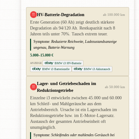
HV-Batterie-Degradation
!!
ab 100.000 km
Erste Generation (60 Ah) zeigt deutlich stärkere
Degradation als 94/120 Ah. Restkapazität nach 8
Jahren teils unter 70%. Tausch extrem teuer.
Symptome:
Reduzierte Reichweite, Ladezustandsanzeige
ungenau, Batterie-Warnung
5.000–15.000 €
BMW i3 HV-Batterie
ANZEIGE
BMW i3 Batteriezelle
BMW i3 Akkutausch
Lager- und Getriebeschaden im
!!
ab 50.000 km
Reduktionsgetriebe
Einzelne i3 entwickeln zwischen 45.000 und 60.000
km Schleif- und Mahlgeräusche aus dem
Antriebsbereich. Ursache ist ein Lagerschaden im
Reduktionsgetriebe bzw. im E-Motor-Lagersatz.
Austausch der gesamten Antriebseinheit oft
unumgänglich.
Symptome:
Schleifendes oder mahlendes Geräusch bei