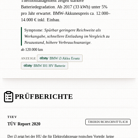
Thermomanagement zeigen stärkere
Batteriedegradation. Ab 2017 (33 kWh) unter 5%
pro Jahr erwartet. BMW-Akkuneupreis ca. 12.000–
14.000 € inkl. Einbau.
Symptome:
Spürbar geringere Reichweite als
Werkangabe, schnellere Entladung im Vergleich zu
Neuzustand, höhere Verbrauchsanzeige.
ab 120.000 km
BMW i3 Akku Ersatz
ANZEIGE
BMW I01 HV Batterie
PRÜFBERICHTE
TUEV
ÜBERDURCHSCHNITTLICH
TÜV Report 2020
Der i3 zeigt bei der HU die für Elektrofahrzeuge typischen Vorteile: keine