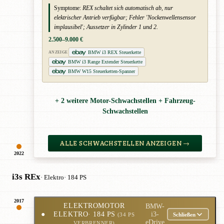
Symptome:
REX schaltet sich automatisch ab, nur
elektrischer Antrieb verfügbar; Fehler 'Nockenwellensensor
implausibel'; Aussetzer in Zylinder 1 und 2.
2.500–9.000 €
BMW i3 REX Steuerkette
ANZEIGE
BMW i3 Range Extender Steuerkette
BMW W15 Steuerketten-Spanner
+ 2 weitere Motor-Schwachstellen + Fahrzeug-
Schwachstellen
ALLE SCHWACHSTELLEN ANZEIGEN →
2022
i3s REx
· Elektro
· 184 PS
2017
ELEKTROMOTOR
BMW-
●
ELEKTRO
· 184 PS
i3-
Schließen
(34 PS
eDrive
VERBRENNER)