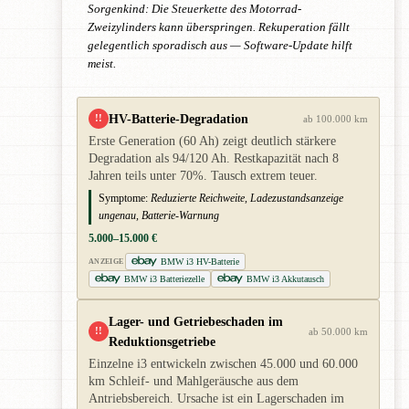
Sorgenkind: Die Steuerkette des Motorrad-
Zweizylinders kann überspringen. Rekuperation fällt
gelegentlich sporadisch aus — Software-Update hilft
meist.
HV-Batterie-Degradation
!!
ab 100.000 km
Erste Generation (60 Ah) zeigt deutlich stärkere
Degradation als 94/120 Ah. Restkapazität nach 8
Jahren teils unter 70%. Tausch extrem teuer.
Symptome:
Reduzierte Reichweite, Ladezustandsanzeige
ungenau, Batterie-Warnung
5.000–15.000 €
BMW i3 HV-Batterie
ANZEIGE
BMW i3 Batteriezelle
BMW i3 Akkutausch
Lager- und Getriebeschaden im
!!
ab 50.000 km
Reduktionsgetriebe
Einzelne i3 entwickeln zwischen 45.000 und 60.000
km Schleif- und Mahlgeräusche aus dem
Antriebsbereich. Ursache ist ein Lagerschaden im