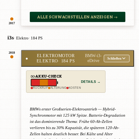
ALLE SCHWACHSTELLEN ANZEIGEN →
2017
i3s
· Elektro
· 184 PS
2018
ELEKTROMOTOR
BMW-i3-
●
Schließen
ELEKTRO
· 184 PS
eDrive
AKKU-CHECK
DETAILS →
RÜCKRUF
ALTERUNG
KOSTEN
BMWs erster Großserien-Elektroantrieb — Hybrid-
Synchronmotor mit 125 kW Spitze. Batterie-Degradation
ist das dominierende Thema: Frühe 60-Ah-Zellen
verlieren bis zu 30% Kapazität, die späteren 120-Ah-
Zellen halten deutlich besser. Bei Kälte und Alter