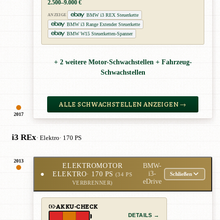
2.500–9.000 €
BMW i3 REX Steuerkette
ANZEIGE
BMW i3 Range Extender Steuerkette
BMW W15 Steuerketten-Spanner
+ 2 weitere Motor-Schwachstellen + Fahrzeug-
Schwachstellen
ALLE SCHWACHSTELLEN ANZEIGEN →
2017
i3 REx
· Elektro
· 170 PS
2013
ELEKTROMOTOR
BMW-
●
ELEKTRO
· 170 PS
i3-
Schließen
(34 PS
eDrive
VERBRENNER)
AKKU-CHECK
DETAILS →