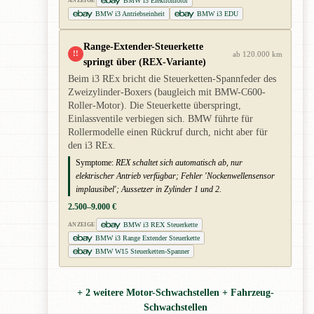
BMW i3 Elektromotor
ANZEIGE
BMW i3 Antriebseinheit
BMW i3 EDU
Range-Extender-Steuerkette
!!
ab 120.000 km
springt über (REX-Variante)
Beim i3 REx bricht die Steuerketten-Spannfeder des
Zweizylinder-Boxers (baugleich mit BMW-C600-
Roller-Motor). Die Steuerkette überspringt,
Einlassventile verbiegen sich. BMW führte für
Rollermodelle einen Rückruf durch, nicht aber für
den i3 REx.
Symptome:
REX schaltet sich automatisch ab, nur
elektrischer Antrieb verfügbar; Fehler 'Nockenwellensensor
implausibel'; Aussetzer in Zylinder 1 und 2.
2.500–9.000 €
BMW i3 REX Steuerkette
ANZEIGE
BMW i3 Range Extender Steuerkette
BMW W15 Steuerketten-Spanner
+ 2 weitere Motor-Schwachstellen + Fahrzeug-
Schwachstellen