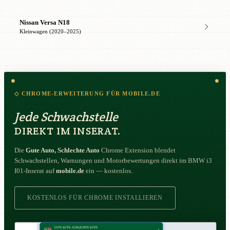
Nissan Versa N18
Kleinwagen (2020–2025)
◇ CHROME-ERWEITERUNG FÜR MOBILE.DE
Jede Schwachstelle
DIREKT IM INSERAT.
Die
Gute Auto, Schlechte Auto
Chrome Extension blendet
Schwachstellen, Warnungen und Motorbewertungen direkt im BMW i3
I01-Inserat auf
mobile.de
ein — kostenlos.
KOSTENLOS FÜR CHROME INSTALLIEREN