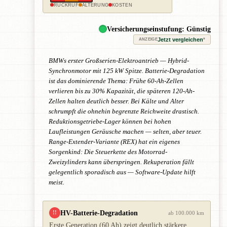
RÜCKRUF
ALTERUNG
KOSTEN
Versicherungseinstufung: Günstig
Jetzt vergleichen
*
ANZEIGE
BMWs erster Großserien-Elektroantrieb — Hybrid-
Synchronmotor mit 125 kW Spitze. Batterie-Degradation
ist das dominierende Thema: Frühe 60-Ah-Zellen
verlieren bis zu 30% Kapazität, die späteren 120-Ah-
Zellen halten deutlich besser. Bei Kälte und Alter
schrumpft die ohnehin begrenzte Reichweite drastisch.
Reduktionsgetriebe-Lager können bei hohen
Laufleistungen Geräusche machen — selten, aber teuer.
Range-Extender-Variante (REX) hat ein eigenes
Sorgenkind: Die Steuerkette des Motorrad-
Zweizylinders kann überspringen. Rekuperation fällt
gelegentlich sporadisch aus — Software-Update hilft
meist.
HV-Batterie-Degradation
!!
ab 100.000 km
Erste Generation (60 Ah) zeigt deutlich stärkere