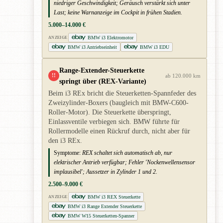
niedriger Geschwindigkeit; Geräusch verstärkt sich unter
Last; keine Warnanzeige im Cockpit in frühen Stadien.
5.000–14.000 €
BMW i3 Elektromotor
ANZEIGE
BMW i3 Antriebseinheit
BMW i3 EDU
Range-Extender-Steuerkette
!!
ab 120.000 km
springt über (REX-Variante)
Beim i3 REx bricht die Steuerketten-Spannfeder des
Zweizylinder-Boxers (baugleich mit BMW-C600-
Roller-Motor). Die Steuerkette überspringt,
Einlassventile verbiegen sich. BMW führte für
Rollermodelle einen Rückruf durch, nicht aber für
den i3 REx.
Symptome:
REX schaltet sich automatisch ab, nur
elektrischer Antrieb verfügbar; Fehler 'Nockenwellensensor
implausibel'; Aussetzer in Zylinder 1 und 2.
2.500–9.000 €
BMW i3 REX Steuerkette
ANZEIGE
BMW i3 Range Extender Steuerkette
BMW W15 Steuerketten-Spanner