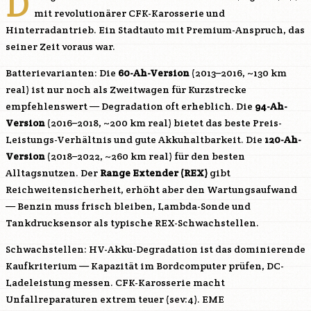
D
mit revolutionärer CFK-Karosserie und
Hinterradantrieb. Ein Stadtauto mit Premium-Anspruch, das
seiner Zeit voraus war.
Batterievarianten: Die
60-Ah-Version
(2013–2016, ~130 km
real) ist nur noch als Zweitwagen für Kurzstrecke
empfehlenswert — Degradation oft erheblich. Die
94-Ah-
Version
(2016–2018, ~200 km real) bietet das beste Preis-
Leistungs-Verhältnis und gute Akkuhaltbarkeit. Die
120-Ah-
Version
(2018–2022, ~260 km real) für den besten
Alltagsnutzen. Der
Range Extender (REX)
gibt
Reichweitensicherheit, erhöht aber den Wartungsaufwand
— Benzin muss frisch bleiben, Lambda-Sonde und
Tankdrucksensor als typische REX-Schwachstellen.
Schwachstellen: HV-Akku-Degradation ist das dominierende
Kaufkriterium — Kapazität im Bordcomputer prüfen, DC-
Ladeleistung messen. CFK-Karosserie macht
Unfallreparaturen extrem teuer (sev:4). EME