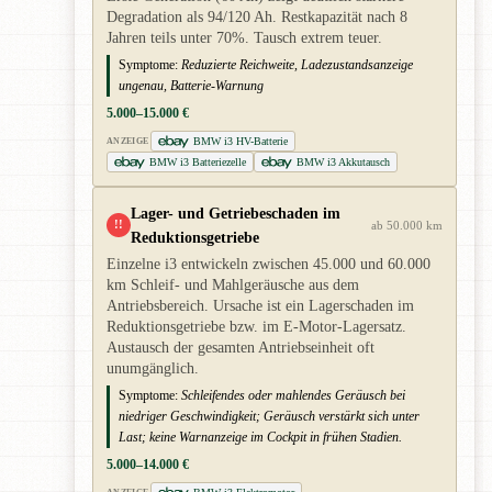
Degradation als 94/120 Ah. Restkapazität nach 8
Jahren teils unter 70%. Tausch extrem teuer.
Symptome:
Reduzierte Reichweite, Ladezustandsanzeige
ungenau, Batterie-Warnung
5.000–15.000 €
BMW i3 HV-Batterie
ANZEIGE
BMW i3 Batteriezelle
BMW i3 Akkutausch
Lager- und Getriebeschaden im
!!
ab 50.000 km
Reduktionsgetriebe
Einzelne i3 entwickeln zwischen 45.000 und 60.000
km Schleif- und Mahlgeräusche aus dem
Antriebsbereich. Ursache ist ein Lagerschaden im
Reduktionsgetriebe bzw. im E-Motor-Lagersatz.
Austausch der gesamten Antriebseinheit oft
unumgänglich.
Symptome:
Schleifendes oder mahlendes Geräusch bei
niedriger Geschwindigkeit; Geräusch verstärkt sich unter
Last; keine Warnanzeige im Cockpit in frühen Stadien.
5.000–14.000 €