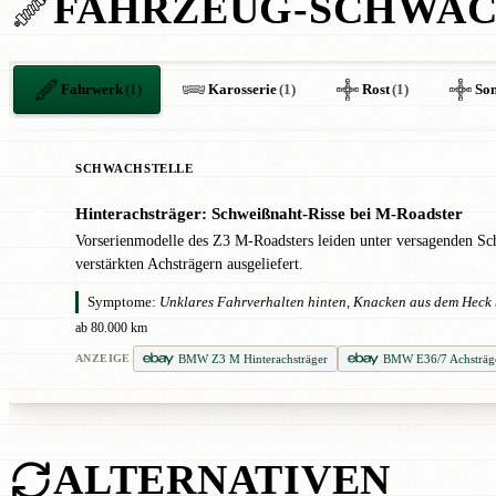
FAHRZEUG-SCHWAC
Fahrwerk
(1)
Karosserie
(1)
Rost
(1)
Son
SCHWACHSTELLE
Hinterachsträger: Schweißnaht-Risse bei M-Roadster
✖
Vorserienmodelle des Z3 M-Roadsters leiden unter versagenden Sc
verstärkten Achsträgern ausgeliefert.
Symptome:
Unklares Fahrverhalten hinten, Knacken aus dem Heck 
ab 80.000 km
BMW Z3 M Hinterachsträger
BMW E36/7 Achsträger
ANZEIGE
ALTERNATIVEN