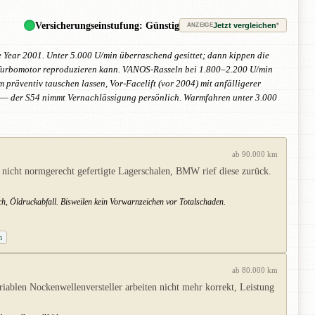
Versicherungseinstufung: Günstig
Jetzt vergleichen
*
ANZEIGE
 Year 2001. Unter 5.000 U/min überraschend gesittet; dann kippen die
n Turbomotor reproduzieren kann. VANOS-Rasseln bei 1.800–2.200 U/min
präventiv tauschen lassen, Vor-Facelift (vor 2004) mit anfälligerer
 — der S54 nimmt Vernachlässigung persönlich. Warmfahren unter 3.000
ab 90.000 km
nicht normgerecht gefertigte Lagerschalen, BMW rief diese zurück.
ch, Öldruckabfall. Bisweilen kein Vorwarnzeichen vor Totalschaden.
n
ab 80.000 km
blen Nockenwellenversteller arbeiten nicht mehr korrekt, Leistung