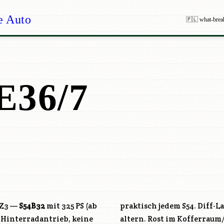
e Auto
🇵🇱 what-brea
E36/7
 Z3 —
S54B32
mit 325 PS (ab
praktisch jedem
S54
. Diff-
, Hinterradantrieb, keine
altern. Rost im Kofferraum