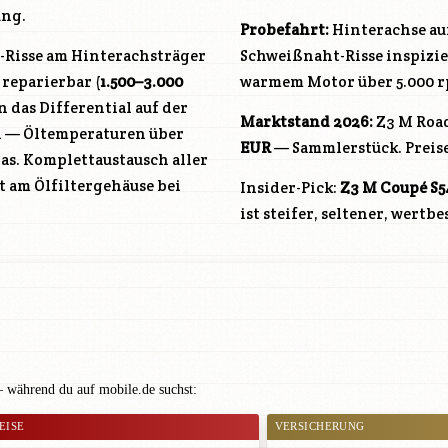
ung.
Probefahrt:
Hinterachse au
Risse am Hinterachsträger
Schweißnaht-Risse inspizie
reparierbar (
1.500–3.000
warmem Motor über 5.000 
 das Differential auf der
Marktstand 2026:
Z3 M Roa
n — Öltemperaturen über
EUR
— Sammlerstück. Preise
as. Komplettaustausch aller
st am Ölfiltergehäuse bei
Insider-Pick:
Z3 M Coupé
S5
ist steifer, seltener, wertb
 während du auf mobile.de suchst:
EISE
VERSICHERUNG