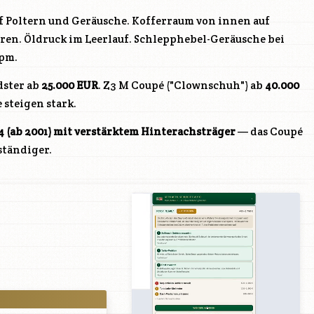
f Poltern und Geräusche. Kofferraum von innen auf
ren. Öldruck im Leerlauf. Schlepphebel-Geräusche bei
rpm.
dster ab
25.000 EUR
. Z3 M Coupé ("Clownschuh") ab
40.000
 steigen stark.
4
(ab 2001) mit verstärktem Hinterachsträger
— das Coupé
eständiger.