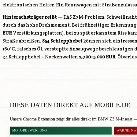
elektronischen Helfer. Ein Rennwagen mit Straßenzulass
Hinterachsträger reißt
— DAS Z3M-Problem. Schweißnaht-
durch das hohe Drehmoment. Bei frühzeitiger Erkennung 
EUR
Verstärkungsplatten), bei zu spät erkanntem Riss kann
Straße abreißen.
S54
Schlepphebel
können sich einfresse
160°C, falsches Öl, verstopfte Ansaugwege beschleunigen d
24 Schlepphebel + Nockenwellen
2.700–5.000 EUR
. Ölverlu
DIESE DATEN DIREKT AUF MOBILE.DE
Unsere Chrome Extension zeigt dir alles direkt im BMW Z3 M-Inserat —
MOTORBEWERTUNG
WARNHINW