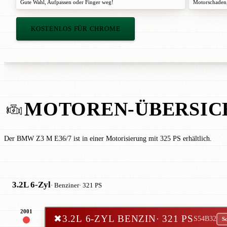
Gute Wahl
,
Aufpassen
oder
Finger weg!
Motorschaden,
KOSTENLOS FÜR CHROME
MOTOREN-ÜBERSIC
Der BMW Z3 M E36/7 ist in einer Motorisierung mit 325 PS erhältlich.
3.2L 6-Zyl
· Benziner
· 321 PS
2001
✖
3.2L 6-ZYL BENZIN
· 321 PS
S54B32
Sc