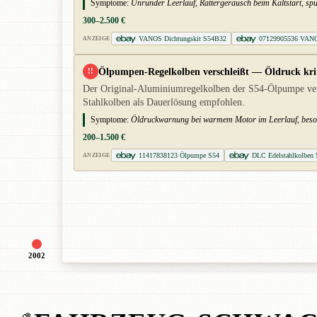
Symptome:
Unrunder Leerlauf, Rattergeräusch beim Kaltstart, spür
300–2.500 €
VANOS Dichtungskit S54B32
07129905536 VANO
ANZEIGE
Ölpumpen-Regelkolben verschleißt — Öldruck kri
!!
Der Original-Aluminiumregelkolben der S54-Ölpumpe versc
Stahlkolben als Dauerlösung empfohlen.
Symptome:
Öldruckwarnung bei warmem Motor im Leerlauf, beso
200–1.500 €
11417838123 Ölpumpe S54
DLC Edelstahlkolben
ANZEIGE
2002