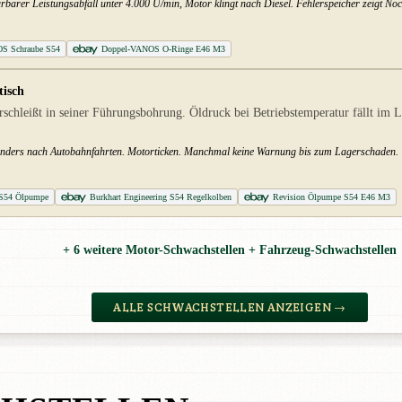
barer Leistungsabfall unter 4.000 U/min, Motor klingt nach Diesel. Fehlerspeicher zeigt Nock
S Schraube S54
Doppel-VANOS O-Ringe E46 M3
tisch
hleißt in seiner Führungsbohrung. Öldruck bei Betriebstemperatur fällt im L
nders nach Autobahnfahrten. Motorticken. Manchmal keine Warnung bis zum Lagerschaden.
 S54 Ölpumpe
Burkhart Engineering S54 Regelkolben
Revision Ölpumpe S54 E46 M3
+ 6 weitere Motor-Schwachstellen + Fahrzeug-Schwachstellen
ALLE SCHWACHSTELLEN ANZEIGEN →