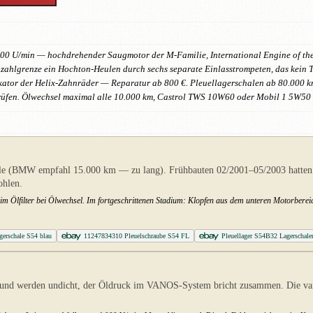
7.900 U/min — hochdrehender Saugmotor der M-Familie, International Engine of the
ehzahlgrenze ein Hochton-Heulen durch sechs separate Einlasstrompeten, das kei
ikator der Helix-Zahnräder — Reparatur ab 800 €. Pleuellagerschalen ab 80.000 km 
rüfen. Ölwechsel maximal alle 10.000 km, Castrol TWS 10W60 oder Mobil 1 5W50
alle (BMW empfahl 15.000 km — zu lang). Frühbauten 02/2001–05/2003 hatten 
ohlen.
im Ölfilter bei Ölwechsel. Im fortgeschrittenen Stadium: Klopfen aus dem unteren Motorberei
erschale S54 blau
11247834310 Pleuelschraube S54 FL
Pleuellager S54B32 Lagerschale
und werden undicht, der Öldruck im VANOS-System bricht zusammen. Die varia