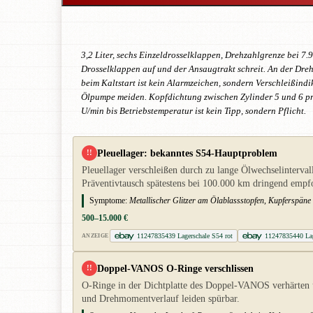
3,2 Liter, sechs Einzeldrosselklappen, Drehzahlgrenze bei 
Drosselklappen auf und der Ansaugtrakt schreit. An der Dr
beim Kaltstart ist kein Alarmzeichen, sondern Verschleißind
Ölpumpe meiden. Kopfdichtung zwischen Zylinder 5 und 6 p
U/min bis Betriebstemperatur ist kein Tipp, sondern Pflicht.
Pleuellager: bekanntes S54-Hauptproblem
!!
Pleuellager verschleißen durch zu lange Ölwechselinterv
Präventivtausch spätestens bei 100.000 km dringend empf
Symptome:
Metallischer Glitzer am Ölablassstopfen, Kupferspäne 
500–15.000 €
11247835439 Lagerschale S54 rot
11247835440 Lag
ANZEIGE
Doppel-VANOS O-Ringe verschlissen
!!
O-Ringe in der Dichtplatte des Doppel-VANOS verhärten 
und Drehmomentverlauf leiden spürbar.