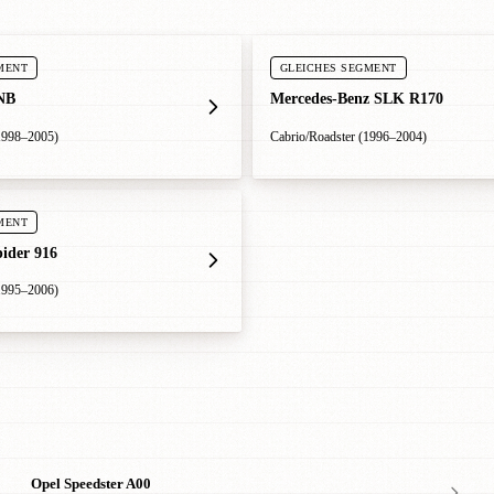
MENT
GLEICHES SEGMENT
NB
Mercedes-Benz SLK R170
1998–2005)
Cabrio/Roadster (1996–2004)
MENT
ider 916
1995–2006)
Opel Speedster A00