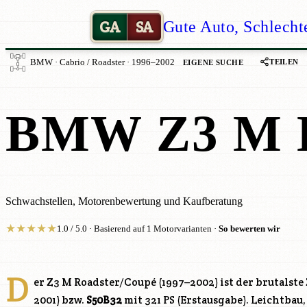
GA
SA
Gute Auto, Schlecht
TEILEN
BMW · Cabrio / Roadster · 1996–2002
EIGENE SUCHE
BMW Z3 M 
Schwachstellen, Motorenbewertung und Kaufberatung
★
★
★
★
★
1.0 / 5.0 · Basierend auf 1 Motorvarianten ·
So bewerten wir
D
er Z3 M Roadster/Coupé (1997–2002) ist der brutalste
2001) bzw.
S50B32
mit 321 PS (Erstausgabe). Leichtbau