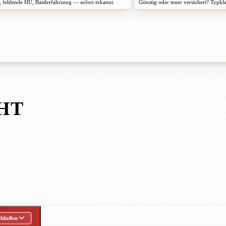
 fehlende HU, Bastlerfahrzeug — sofort erkannt.
Günstig oder teuer versichert? Typkl
HT
hließen