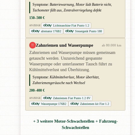
Symptome:
Batteriewarnung, Motor lädt Batterie nicht,
Tachometer fällt aus, Zentralverriegelung defekt
150–500 €
Lichtmaschine Fiat Punto 1.2
ANZEIGE
alternator 176B2
Steuergerät Punto 188
Zahnriemen und Wasserpumpe
!!
ab 80.000 km
Zahnriemen und Wasserpumpe müssen gemeinsam
getauscht werden. Unzureichend gespannte
Wasserpumpe oder unterlassener Tausch führt zu
Kühlmittelverlust und Überhitzung.
Symptome:
Kühlmittelverlust, Motor überhitzt,
Zahnriemengeräusche nach Wechsel
200–400 €
Zahnriemen Fiat Punto 1.2 8V
ANZEIGE
Wasserpumpe 176B2
Zahnriemen kit Fire 1.2
+ 3 weitere Motor-Schwachstellen + Fahrzeug-
Schwachstellen