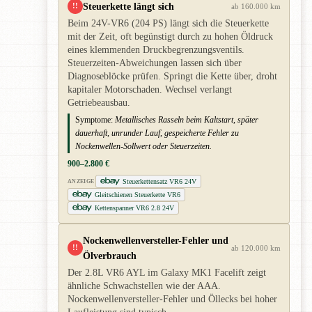
Steuerkette längt sich
!!
ab 160.000 km
Beim 24V-VR6 (204 PS) längt sich die Steuerkette
mit der Zeit, oft begünstigt durch zu hohen Öldruck
eines klemmenden Druckbegrenzungsventils.
Steuerzeiten-Abweichungen lassen sich über
Diagnoseblöcke prüfen. Springt die Kette über, droht
kapitaler Motorschaden. Wechsel verlangt
Getriebeausbau.
Symptome:
Metallisches Rasseln beim Kaltstart, später
dauerhaft, unrunder Lauf, gespeicherte Fehler zu
Nockenwellen-Sollwert oder Steuerzeiten.
900–2.800 €
Steuerkettensatz VR6 24V
ANZEIGE
Gleitschienen Steuerkette VR6
Kettenspanner VR6 2.8 24V
Nockenwellenversteller-Fehler und
!!
ab 120.000 km
Ölverbrauch
Der 2.8L VR6 AYL im Galaxy MK1 Facelift zeigt
ähnliche Schwachstellen wie der AAA.
Nockenwellenversteller-Fehler und Öllecks bei hoher