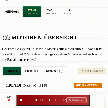
WGR
WA6
3
Ford
1995–2006
2006–2015
2015–2023
MOTOREN-ÜBERSICHT
Der Ford Galaxy WGR ist mit 7 Motorisierungen erhältlich — von 90 PS
bis 204 PS. Bei 2 Motorisierungen gab es einen Motorwechsel — hier ist
das Baujahr entscheidend.
Alle (4)
Diesel (1)
Benziner (3)
Alle zuklappen
1.9L TDI
· Diesel
· 90–131 PS
MOTORWECHSEL
1996
✖
1.9L TDI DIESEL
· 90 PS
1Z
Schließen