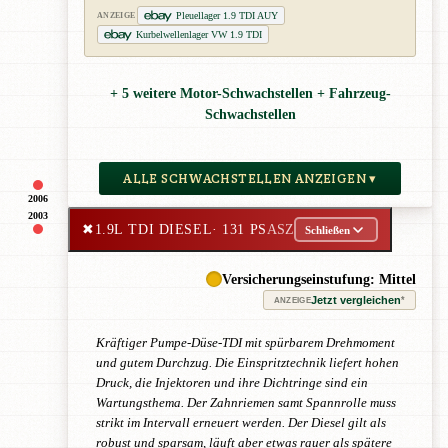
Pleuellager 1.9 TDI AUY
ANZEIGE
Kurbelwellenlager VW 1.9 TDI
+ 5 weitere Motor-Schwachstellen + Fahrzeug-
Schwachstellen
ALLE SCHWACHSTELLEN ANZEIGEN ▾
2006
2003
✖
1.9L TDI DIESEL
· 131 PS
ASZ
Schließen
Versicherungseinstufung: Mittel
Jetzt vergleichen
*
ANZEIGE
Kräftiger Pumpe-Düse-TDI mit spürbarem Drehmoment
und gutem Durchzug. Die Einspritztechnik liefert hohen
Druck, die Injektoren und ihre Dichtringe sind ein
Wartungsthema. Der Zahnriemen samt Spannrolle muss
strikt im Intervall erneuert werden. Der Diesel gilt als
robust und sparsam, läuft aber etwas rauer als spätere