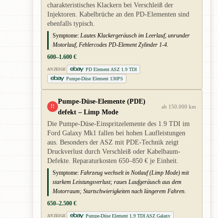
charakteristisches Klackern bei Verschleiß der
Injektoren. Kabelbrüche an den PD-Elementen sind
ebenfalls typisch.
Symptome:
Lautes Klackergeräusch im Leerlauf, unrunder
Motorlauf, Fehlercodes PD-Element Zylinder 1-4.
600–1.600 €
PD Element ASZ 1.9 TDI
ANZEIGE
Pumpe-Düse Element 130PS
Pumpe-Düse-Elemente (PDE)
!!
ab 150.000 km
defekt – Limp Mode
Die Pumpe-Düse-Einspritzelemente des 1.9 TDI im
Ford Galaxy Mk1 fallen bei hohen Laufleistungen
aus. Besonders der ASZ mit PDE-Technik zeigt
Druckverlust durch Verschleiß oder Kabelbaum-
Defekte. Reparaturkosten 650–850 € je Einheit.
Symptome:
Fahrzeug wechselt in Notlauf (Limp Mode) mit
starkem Leistungsverlust; raues Laufgeräusch aus dem
Motorraum; Startschwierigkeiten nach längerem Fahren.
650–2.500 €
Pumpe-Düse Element 1.9 TDI ASZ Galaxy
ANZEIGE