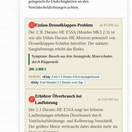
gelegentliche Undichtigkeiten an den
Ventildeckeldichtungen achten.
Einlass-Drosselklappen-Problem
!!
ab 80.000 km
Der 2.3L Duratec-HE E5SA (Mondeo MK3 2.3) ist
wie alle frühen Duratec-HE-Motoren potenziell von
Drosselklappen-Schäden betroffen. Die stärkere
Saugluftmenge erhöht das Risiko.
Symptome:
Rasseln aus dem Ansaugtrakt, Motorschaden
durch Klappenteile
200–2.000 €
Ford 2.3 Duratec E5SA Ansaugkrümmer
ANZEIGE
Ford Mondeo 2.3 Duratec swirl flap
Erhöhter Ölverbrauch bei
!!
ab 150.000 km
Laufleistung
Der 2.3 Duratec-HE E5SA zeigt bei höheren
Laufleistungen erhöhten Ölverbrauch durch
Ventilschaftdichtungs- und Kolbenring-Verschleiß.
Der größere Motor verbraucht dabei absolut mehr als