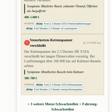
kleinere Varianten.
Symptome:
Bläulicher Rauch, sinkender Ölstand, Ölflecken
am Auspuffrohr
400–1.000 €
Ford 2.3 Duratec E5SA Ventilschaftdichtungen
ANZEIGE
Ford Mondeo 2.3 Duratec oil consumption
Steuerketten-Kettenspanner
!!
ab 170.000 km
verschleißt
Der Kettenspanner des 2.3 Duratec-HE E5SA
verschleißt bei langen Ölintervallen vorzeitig. Bei
Laufleistungen über 160.000 km auf Kaltstart-Rasseln
achten.
Symptome:
Metallisches Rasseln beim Kaltstart
300–700 €
Ford 2.3 Duratec E5SA Kettenspanner
ANZEIGE
Ford Mondeo 2.3 Duratec timing Kettenspanner
+ 3 weitere Motor-Schwachstellen + Fahrzeug-
Schwachstellen