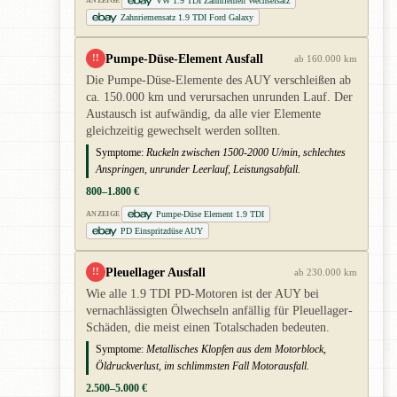
VW 1.9 TDI Zahnriemen Wechselsatz
ANZEIGE
Zahnriemensatz 1.9 TDI Ford Galaxy
Pumpe-Düse-Element Ausfall
!!
ab 160.000 km
Die Pumpe-Düse-Elemente des AUY verschleißen ab
ca. 150.000 km und verursachen unrunden Lauf. Der
Austausch ist aufwändig, da alle vier Elemente
gleichzeitig gewechselt werden sollten.
Symptome:
Ruckeln zwischen 1500-2000 U/min, schlechtes
Anspringen, unrunder Leerlauf, Leistungsabfall.
800–1.800 €
Pumpe-Düse Element 1.9 TDI
ANZEIGE
PD Einspritzdüse AUY
Pleuellager Ausfall
!!
ab 230.000 km
Wie alle 1.9 TDI PD-Motoren ist der AUY bei
vernachlässigten Ölwechseln anfällig für Pleuellager-
Schäden, die meist einen Totalschaden bedeuten.
Symptome:
Metallisches Klopfen aus dem Motorblock,
Öldruckverlust, im schlimmsten Fall Motorausfall.
2.500–5.000 €