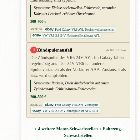
Laufleistung sind typisch.
Symptome:
Einlassnockenwellen-Fehlercode, unrunder
Kaltstart-Leerlauf, erhöhter Ölverbrauch
300–900 €
Ford Galaxy VR6 AYL Nockenwellenversteller
ANZEIGE
VW VR6 2.8 24V Nockenwelle adjuster AYL
Zündspulenausfall
!!
ab 80.000 km
Die Zündspulen des VR6 24V AYL im Galaxy fallen
regelmäßig aus. Der 24V-VR6 hat andere
Spulenvarianten als der Vorläufer AAA. Austausch als
Satz wird empfohlen.
Symptome:
Ruckeln, Dreizylinderbetrieb auf einem
Zylinderbank, Fehlzündungs-Fehlercodes
200–500 €
Ford Galaxy VR6 AYL Zündspule
ANZEIGE
VW VR6 2.8 24V Zündspule set AYL BFH
+ 4 weitere Motor-Schwachstellen + Fahrzeug-
Schwachstellen