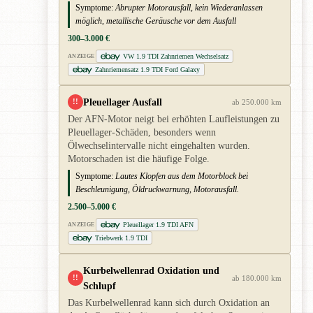
Symptome:
Abrupter Motorausfall, kein Wiederanlassen
möglich, metallische Geräusche vor dem Ausfall
300–3.000 €
VW 1.9 TDI Zahnriemen Wechselsatz
ANZEIGE
Zahnriemensatz 1.9 TDI Ford Galaxy
Pleuellager Ausfall
!!
ab 250.000 km
Der AFN-Motor neigt bei erhöhten Laufleistungen zu
Pleuellager-Schäden, besonders wenn
Ölwechselintervalle nicht eingehalten wurden.
Motorschaden ist die häufige Folge.
Symptome:
Lautes Klopfen aus dem Motorblock bei
Beschleunigung, Öldruckwarnung, Motorausfall.
2.500–5.000 €
Pleuellager 1.9 TDI AFN
ANZEIGE
Triebwerk 1.9 TDI
Kurbelwellenrad Oxidation und
!!
ab 180.000 km
Schlupf
Das Kurbelwellenrad kann sich durch Oxidation an