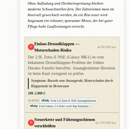
Ohne Aufladung und Direkteinspritzung bleiben
moderne Schwachstellen fern. Der Zahnriemen muss im
Intervall gewechselt werden, da ein Riss teuer wird.
Insgesamt ein robuster, sparsamer Motor, der bei guter
Pflege hohe Laufleistungen erreicht.
Einlass-Drosselklappen —
!!
ab 80.000 km
Motorschaden-Risiko
Der 2.0L Zetec-E NSE (Galaxy MK1) ist vom
bekannten Drosselklappen-Problem der frühen
Duratec-Familie betroffen. Ansaugkrümmer-Revision
ist beim Kauf zwingend zu prüfen.
Symptome:
Rasseln vom Ansaugtrakt, Motorschaden durch
Klappenteile im Brennraum
200–2.000 €
Ford 2.0 Zetec-E NSE Ansaugkrümmer
ANZEIGE
Ford Galaxy 2.0 Zetec swirl flap Krümmer
Steuerkette und Führungsschienen
!!
ab 150.000 km
verschleißen