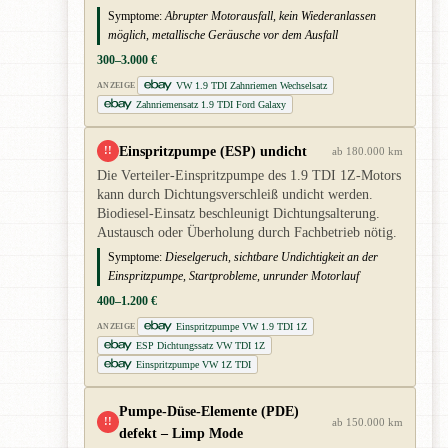
Symptome:
Abrupter Motorausfall, kein Wiederanlassen
möglich, metallische Geräusche vor dem Ausfall
300–3.000 €
VW 1.9 TDI Zahnriemen Wechselsatz
ANZEIGE
Zahnriemensatz 1.9 TDI Ford Galaxy
Einspritzpumpe (ESP) undicht
!!
ab 180.000 km
Die Verteiler-Einspritzpumpe des 1.9 TDI 1Z-Motors
kann durch Dichtungsverschleiß undicht werden.
Biodiesel-Einsatz beschleunigt Dichtungsalterung.
Austausch oder Überholung durch Fachbetrieb nötig.
Symptome:
Dieselgeruch, sichtbare Undichtigkeit an der
Einspritzpumpe, Startprobleme, unrunder Motorlauf
400–1.200 €
Einspritzpumpe VW 1.9 TDI 1Z
ANZEIGE
ESP Dichtungssatz VW TDI 1Z
Einspritzpumpe VW 1Z TDI
Pumpe-Düse-Elemente (PDE)
!!
ab 150.000 km
defekt – Limp Mode