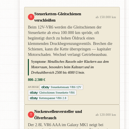
Steuerketten-Gleitschienen
!!
ab 150.000 km
verschleißen
Beim 12V-VR6 werden die Gleitschienen der
Steuerkette ab etwa 100.000 km spröde, oft
begünstigt durch zu hohen Öldruck eines
klemmenden Druckbegrenzungsventils. Brechen die
Schienen, kann die Kette überspringen — kapitaler
Motorschaden. Wechsel verlangt Getriebeausbau.
Symptome:
Metallisches Rasseln oder Klackern aus dem
Motorraum, besonders beim Kaltstart und im
Drehzahlbereich 2500 bis 4000 U/min.
800–2.500 €
Steuerkettensatz VR6 12V
ANZEIGE
Gleitschienen Steuerkette VR6
Kettenspanner VR6 2.8
Nockenwellenversteller und
!!
ab 120.000 km
Ölverbrauch
Der 2.8L VR6 AAA im Galaxy MK1 neigt bei