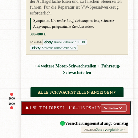
der Auflagefläche lösen und zu falschen Steuerzeiten
führen. Für die Reparatur ist VW-Spezialwerkzeug
erforderlich.
Symptome:
Unrunder Lauf, Leistungsverlust, schweres
Anspringen, gelegentliche Zündaussetzer.
300–800 €
Kurbelwellenrad 1.9 TDI
ANZEIGE
Steuerrad Kurbelwelle AFN
+ 4 weitere Motor-Schwachstellen + Fahrzeug-
Schwachstellen
ALLE SCHWACHSTELLEN ANZEIGEN ▾
2000
2000
✖
1.9L TDI DIESEL
· 110–116 PS
AUY
Schließen
Versicherungseinstufung: Günstig
Jetzt vergleichen
*
ANZEIGE