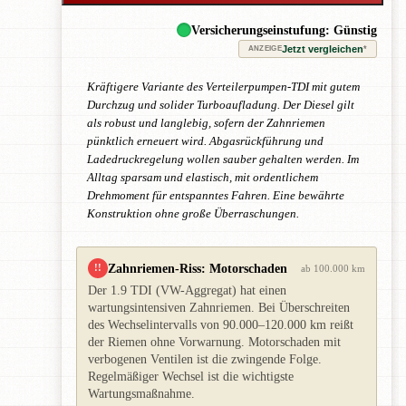
Versicherungseinstufung: Günstig
Jetzt vergleichen
*
ANZEIGE
Kräftigere Variante des Verteilerpumpen-TDI mit gutem
Durchzug und solider Turboaufladung. Der Diesel gilt
als robust und langlebig, sofern der Zahnriemen
pünktlich erneuert wird. Abgasrückführung und
Ladedruckregelung wollen sauber gehalten werden. Im
Alltag sparsam und elastisch, mit ordentlichem
Drehmoment für entspanntes Fahren. Eine bewährte
Konstruktion ohne große Überraschungen.
Zahnriemen-Riss: Motorschaden
!!
ab 100.000 km
Der 1.9 TDI (VW-Aggregat) hat einen
wartungsintensiven Zahnriemen. Bei Überschreiten
des Wechselintervalls von 90.000–120.000 km reißt
der Riemen ohne Vorwarnung. Motorschaden mit
verbogenen Ventilen ist die zwingende Folge.
Regelmäßiger Wechsel ist die wichtigste
Wartungsmaßnahme.