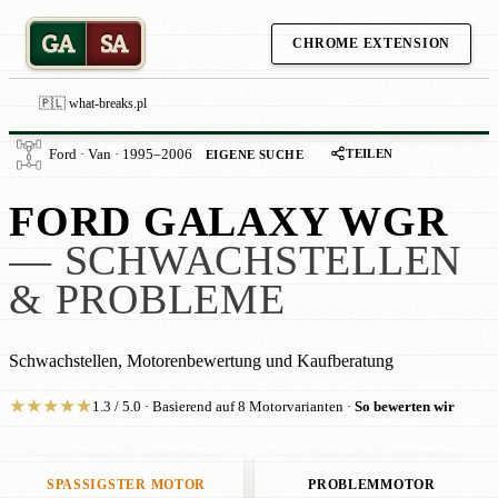
GA
SA
CHROME EXTENSION
🇵🇱 what-breaks.pl
TEILEN
Ford · Van · 1995–2006
EIGENE SUCHE
FORD GALAXY WGR
— SCHWACHSTELLEN
& PROBLEME
Schwachstellen, Motorenbewertung und Kaufberatung
★
★
★
★
★
1.3 / 5.0 · Basierend auf 8 Motorvarianten ·
So bewerten wir
SPASSIGSTER MOTOR
PROBLEMMOTOR