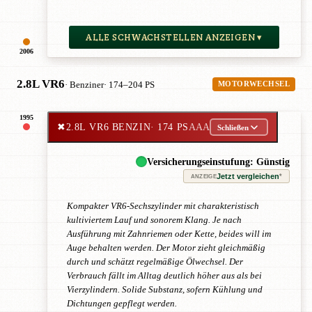
ALLE SCHWACHSTELLEN ANZEIGEN ▾
2006
2.8L VR6
· Benziner
· 174–204 PS
MOTORWECHSEL
1995
✖
2.8L VR6 BENZIN
· 174 PS
AAA
Schließen
Versicherungseinstufung: Günstig
Jetzt vergleichen
*
ANZEIGE
Kompakter VR6-Sechszylinder mit charakteristisch
kultiviertem Lauf und sonorem Klang. Je nach
Ausführung mit Zahnriemen oder Kette, beides will im
Auge behalten werden. Der Motor zieht gleichmäßig
durch und schätzt regelmäßige Ölwechsel. Der
Verbrauch fällt im Alltag deutlich höher aus als bei
Vierzylindern. Solide Substanz, sofern Kühlung und
Dichtungen gepflegt werden.