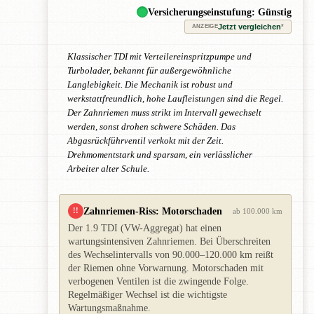
Versicherungseinstufung: Günstig
Jetzt vergleichen
*
ANZEIGE
Klassischer TDI mit Verteilereinspritzpumpe und
Turbolader, bekannt für außergewöhnliche
Langlebigkeit. Die Mechanik ist robust und
werkstattfreundlich, hohe Laufleistungen sind die Regel.
Der Zahnriemen muss strikt im Intervall gewechselt
werden, sonst drohen schwere Schäden. Das
Abgasrückführventil verkokt mit der Zeit.
Drehmomentstark und sparsam, ein verlässlicher
Arbeiter alter Schule.
Zahnriemen-Riss: Motorschaden
!!
ab 100.000 km
Der 1.9 TDI (VW-Aggregat) hat einen
wartungsintensiven Zahnriemen. Bei Überschreiten
des Wechselintervalls von 90.000–120.000 km reißt
der Riemen ohne Vorwarnung. Motorschaden mit
verbogenen Ventilen ist die zwingende Folge.
Regelmäßiger Wechsel ist die wichtigste
Wartungsmaßnahme.