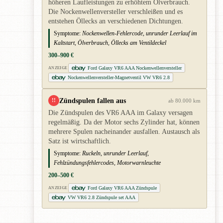
höheren Laufleistungen zu erhöhtem Ölverbrauch.
Die Nockenwellenversteller verschleißen und es
entstehen Öllecks an verschiedenen Dichtungen.
Symptome:
Nockenwellen-Fehlercode, unrunder Leerlauf im
Kaltstart, Ölverbrauch, Öllecks am Ventildeckel
300–900 €
Ford Galaxy VR6 AAA Nockenwellenversteller
ANZEIGE
Nockenwellenversteller-Magnetventil VW VR6 2.8
Zündspulen fallen aus
!!
ab 80.000 km
Die Zündspulen des VR6 AAA im Galaxy versagen
regelmäßig. Da der Motor sechs Zylinder hat, können
mehrere Spulen nacheinander ausfallen. Austausch als
Satz ist wirtschaftlich.
Symptome:
Ruckeln, unrunder Leerlauf,
Fehlzündungsfehlercodes, Motorwarnleuchte
200–500 €
Ford Galaxy VR6 AAA Zündspule
ANZEIGE
VW VR6 2.8 Zündspule set AAA