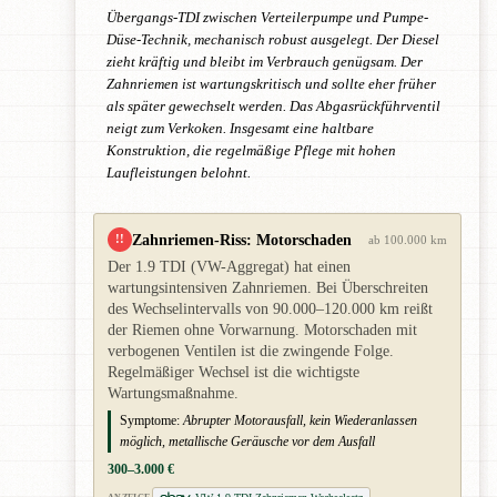
Übergangs-TDI zwischen Verteilerpumpe und Pumpe-
Düse-Technik, mechanisch robust ausgelegt. Der Diesel
zieht kräftig und bleibt im Verbrauch genügsam. Der
Zahnriemen ist wartungskritisch und sollte eher früher
als später gewechselt werden. Das Abgasrückführventil
neigt zum Verkoken. Insgesamt eine haltbare
Konstruktion, die regelmäßige Pflege mit hohen
Laufleistungen belohnt.
Zahnriemen-Riss: Motorschaden
!!
ab 100.000 km
Der 1.9 TDI (VW-Aggregat) hat einen
wartungsintensiven Zahnriemen. Bei Überschreiten
des Wechselintervalls von 90.000–120.000 km reißt
der Riemen ohne Vorwarnung. Motorschaden mit
verbogenen Ventilen ist die zwingende Folge.
Regelmäßiger Wechsel ist die wichtigste
Wartungsmaßnahme.
Symptome:
Abrupter Motorausfall, kein Wiederanlassen
möglich, metallische Geräusche vor dem Ausfall
300–3.000 €