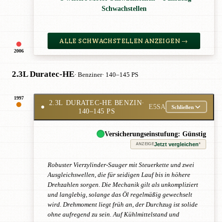
Schwachstellen
ALLE SCHWACHSTELLEN ANZEIGEN →
2006
2.3L Duratec-HE
· Benziner
· 140–145 PS
1997
2.3L DURATEC-HE BENZIN
·
●
E5SA
Schließen
140–145 PS
Versicherungseinstufung: Günstig
Jetzt vergleichen
*
ANZEIGE
Robuster Vierzylinder-Sauger mit Steuerkette und zwei
Ausgleichswellen, die für seidigen Lauf bis in höhere
Drehzahlen sorgen. Die Mechanik gilt als unkompliziert
und langlebig, solange das Öl regelmäßig gewechselt
wird. Drehmoment liegt früh an, der Durchzug ist solide
ohne aufregend zu sein. Auf Kühlmittelstand und