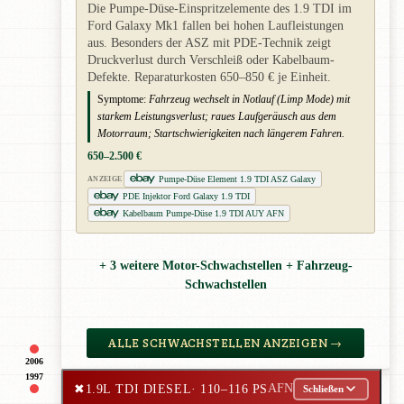
Die Pumpe-Düse-Einspritzelemente des 1.9 TDI im
Ford Galaxy Mk1 fallen bei hohen Laufleistungen
aus. Besonders der ASZ mit PDE-Technik zeigt
Druckverlust durch Verschleiß oder Kabelbaum-
Defekte. Reparaturkosten 650–850 € je Einheit.
Symptome:
Fahrzeug wechselt in Notlauf (Limp Mode) mit
starkem Leistungsverlust; raues Laufgeräusch aus dem
Motorraum; Startschwierigkeiten nach längerem Fahren.
650–2.500 €
Pumpe-Düse Element 1.9 TDI ASZ Galaxy
ANZEIGE
PDE Injektor Ford Galaxy 1.9 TDI
Kabelbaum Pumpe-Düse 1.9 TDI AUY AFN
+ 3 weitere Motor-Schwachstellen + Fahrzeug-
Schwachstellen
ALLE SCHWACHSTELLEN ANZEIGEN →
2006
1997
✖
1.9L TDI DIESEL
· 110–116 PS
AFN
Schließen