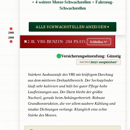
+ 4 weitere Motor-Schwachstellen + Fahrzeug-
Schwachstellen
ALLE SCHWACHSTELLEN ANZEIGEN ▾
2000
2000
✖
2.8L VR6 BENZIN
· 204 PS
AYL
Schließen
Versicherungseinstufung: Günstig
Jetzt vergleichen
*
ANZEIGE
Stärkere Ausbaustufe des VR6 mit kräftigem Durchzug
aus dem mittleren Drehzahlbereich. Der Sechszylinder
läuft sehr kultiviert und hält bei guter Pflege hohe
Laufleistungen aus. Der Durst bleibt der größte
Nachteil, gerade beim Anhängerbetrieb. Robuste
Grundkonstruktion, die vor allem saubere Kühlung und
intakte Dichtungen verlangt. Klanglich eine echte
Stärke des Motors.