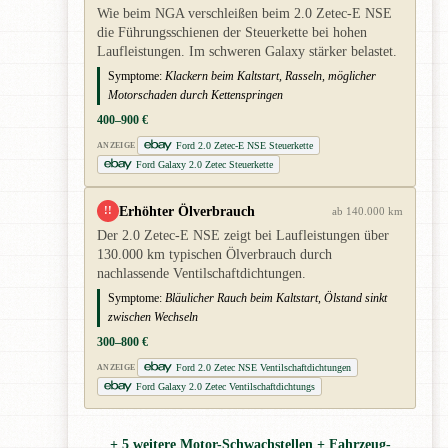
Wie beim NGA verschleißen beim 2.0 Zetec-E NSE
die Führungsschienen der Steuerkette bei hohen
Laufleistungen. Im schweren Galaxy stärker belastet.
Symptome:
Klackern beim Kaltstart, Rasseln, möglicher
Motorschaden durch Kettenspringen
400–900 €
Ford 2.0 Zetec-E NSE Steuerkette
ANZEIGE
Ford Galaxy 2.0 Zetec Steuerkette
Erhöhter Ölverbrauch
!!
ab 140.000 km
Der 2.0 Zetec-E NSE zeigt bei Laufleistungen über
130.000 km typischen Ölverbrauch durch
nachlassende Ventilschaftdichtungen.
Symptome:
Bläulicher Rauch beim Kaltstart, Ölstand sinkt
zwischen Wechseln
300–800 €
Ford 2.0 Zetec NSE Ventilschaftdichtungen
ANZEIGE
Ford Galaxy 2.0 Zetec Ventilschaftdichtungs
+ 5 weitere Motor-Schwachstellen + Fahrzeug-