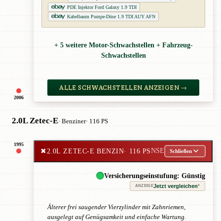
PDE Injektor Ford Galaxy 1.9 TDI
Kabelbaum Pumpe-Düse 1.9 TDI AUY AFN
+ 5 weitere Motor-Schwachstellen + Fahrzeug-
Schwachstellen
ALLE SCHWACHSTELLEN ANZEIGEN →
2006
2.0L Zetec-E
· Benziner
· 116 PS
1995
✖
2.0L ZETEC-E BENZIN
· 116 PS
NSE
Schließen
Versicherungseinstufung: Günstig
Jetzt vergleichen
*
ANZEIGE
Älterer frei saugender Vierzylinder mit Zahnriemen,
ausgelegt auf Genügsamkeit und einfache Wartung.