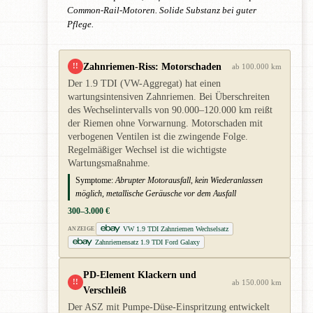
Common-Rail-Motoren. Solide Substanz bei guter
Pflege.
Zahnriemen-Riss: Motorschaden
!!
ab 100.000 km
Der 1.9 TDI (VW-Aggregat) hat einen
wartungsintensiven Zahnriemen. Bei Überschreiten
des Wechselintervalls von 90.000–120.000 km reißt
der Riemen ohne Vorwarnung. Motorschaden mit
verbogenen Ventilen ist die zwingende Folge.
Regelmäßiger Wechsel ist die wichtigste
Wartungsmaßnahme.
Symptome:
Abrupter Motorausfall, kein Wiederanlassen
möglich, metallische Geräusche vor dem Ausfall
300–3.000 €
VW 1.9 TDI Zahnriemen Wechselsatz
ANZEIGE
Zahnriemensatz 1.9 TDI Ford Galaxy
PD-Element Klackern und
!!
ab 150.000 km
Verschleiß
Der ASZ mit Pumpe-Düse-Einspritzung entwickelt