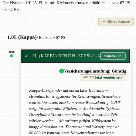
Der Hyundai i10 IA-FL ist mit 5 Motorisierungen erhältlich — von 67 PS
bis 87 PS.
Alle zuklappen
1.0L (Kappa)
· Benziner
· 67 PS
2016
✔
1.0L (KAPPA) BENZIN
· 67 PS
G3LA
Schließen
Versicherungseinstufung: Günstig
Jetzt vergleichen
*
ANZEIGE
Kappa-Dreizylinder mit einem Liter Hubraum —
Hyundais Einstiegsmotor für Kleinstwagen. Steuerkette
statt Zahnriemen, also kein teurer Wechsel nötig. CVVT
sorgt für akzeptable Effizienz im Stadtverkehr. Typische
Dreizylinder-Vibrationen im Leerlauf, die mit der Zeit
stärker werden — Motorlager prüfen. Kühlsystem ist
knapp dimensioniert: Thermostat und Wasserpumpe ab
80.000 km kontrollieren. Nockenwellensensor kann