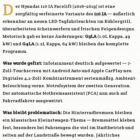
D
er Hyundai i10 IA Facelift (2016–2019) ist eine
sorgfältig verfeinerte Variante des
i10 IA
— äußerlich
erkennbar an neuen LED-Tagfahrleuchten im Kühlergrill,
überarbeiteten Scheinwerfern und frischen Felgendesigns.
Motorisch gab es keine Änderungen:
G3LA
(1.0L Kappa, 49
kW) und
G4LA
(1.2L Kappa, 64 kW) bleiben das komplette
Programm.
Was wurde gefixt:
Infotainment deutlich aufgewertet — 7-
Zoll-Touchscreen mit Android Auto und Apple CarPlay neu.
Digitales 4,2-Zoll-Kombiinstrument serienmäßig. Ambient-
Beleuchtung vorne. Notrufsystem der zweiten Generation.
Der automatische Notbremsassistent (FCA) nun auch auf
Fahrradfahrer ausgeweitet.
Was bleibt problematisch:
Die Hinterradbremsen bleiben
ein klassisches Kleinstwagen-Thema — Bremssättel kleben
fest, besonders bei Fahrzeugen die viel im Stadtbetrieb und
selten auf der Landstraße bewegt wurden. Jährliches