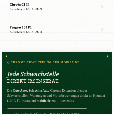
Citroën C1 II
Kleinstwagen (2014–2022)
Peugeot 108 P1
Kleinstwagen (2014–2021)
◇ CHROME-ERWEITERUNG FÜR MOBILE.DE
Jede Schwachstelle
DIREKT IM INSERAT.
Die
Gute Auto, Schlechte Auto
Chrome Extension blendet
Schwachstellen, Warnungen und Motorbewertungen direkt im Hyundai
i10 IA-FL-Inserat auf
mobile.de
ein — kostenlos.