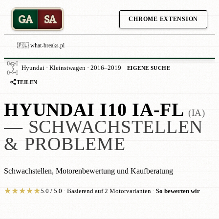
GA
SA
CHROME EXTENSION
🇵🇱 what-breaks.pl
Hyundai · Kleinstwagen · 2016–2019
EIGENE SUCHE
TEILEN
HYUNDAI I10 IA-FL
(IA)
— SCHWACHSTELLEN
& PROBLEME
Schwachstellen, Motorenbewertung und Kaufberatung
★
★
★
★
★
5.0 / 5.0 · Basierend auf 2 Motorvarianten ·
So bewerten wir