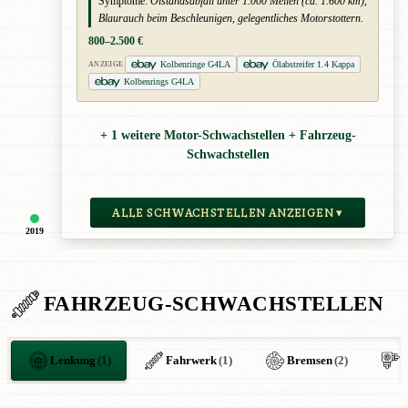
Symptome:
Ölstandsabfall unter 1.000 Meilen (ca. 1.600 km),
Blaurauch beim Beschleunigen, gelegentliches Motorstottern.
800–2.500 €
Kolbenringe G4LA
Ölabstreifer 1.4 Kappa
ANZEIGE
Kolbenrings G4LA
+ 1 weitere Motor-Schwachstellen + Fahrzeug-
Schwachstellen
ALLE SCHWACHSTELLEN ANZEIGEN ▾
2019
FAHRZEUG-SCHWACHSTELLEN
Lenkung
(1)
Fahrwerk
(1)
Bremsen
(2)