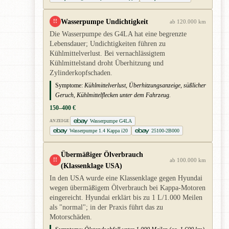
Wasserpumpe Undichtigkeit
!!
ab 120.000 km
Die Wasserpumpe des G4LA hat eine begrenzte
Lebensdauer; Undichtigkeiten führen zu
Kühlmittelverlust. Bei vernachlässigtem
Kühlmittelstand droht Überhitzung und
Zylinderkopfschaden.
Symptome:
Kühlmittelverlust, Überhitzungsanzeige, süßlicher
Geruch, Kühlmittelflecken unter dem Fahrzeug.
150–400 €
Wasserpumpe G4LA
ANZEIGE
Wasserpumpe 1.4 Kappa i20
25100-2B000
Übermäßiger Ölverbrauch
!!
ab 100.000 km
(Klassenklage USA)
In den USA wurde eine Klassenklage gegen Hyundai
wegen übermäßigem Ölverbrauch bei Kappa-Motoren
eingereicht. Hyundai erklärt bis zu 1 L/1.000 Meilen
als "normal"; in der Praxis führt das zu
Motorschäden.