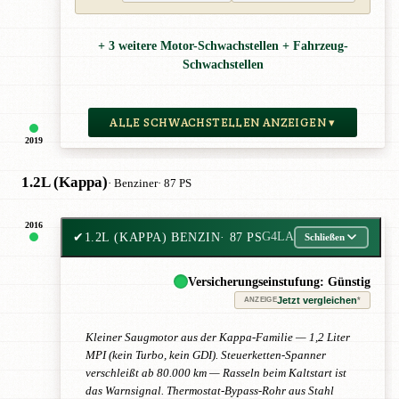
+ 3 weitere Motor-Schwachstellen + Fahrzeug-
Schwachstellen
ALLE SCHWACHSTELLEN ANZEIGEN ▾
2019
1.2L (Kappa)
· Benziner
· 87 PS
2016
✔
1.2L (KAPPA) BENZIN
· 87 PS
G4LA
Schließen
Versicherungseinstufung: Günstig
Jetzt vergleichen
*
ANZEIGE
Kleiner Saugmotor aus der Kappa-Familie — 1,2 Liter
MPI (kein Turbo, kein GDI). Steuerketten-Spanner
verschleißt ab 80.000 km — Rasseln beim Kaltstart ist
das Warnsignal. Thermostat-Bypass-Rohr aus Stahl