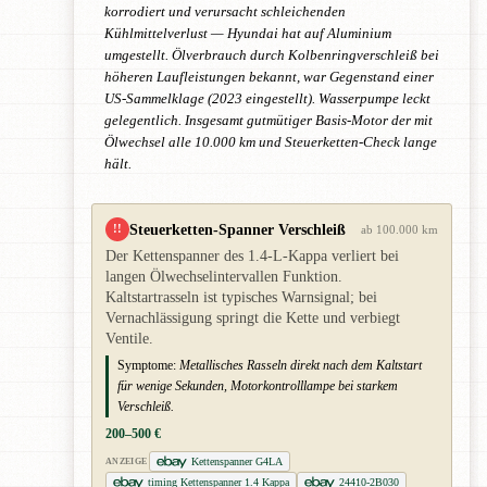
korrodiert und verursacht schleichenden
Kühlmittelverlust — Hyundai hat auf Aluminium
umgestellt. Ölverbrauch durch Kolbenringverschleiß bei
höheren Laufleistungen bekannt, war Gegenstand einer
US-Sammelklage (2023 eingestellt). Wasserpumpe leckt
gelegentlich. Insgesamt gutmütiger Basis-Motor der mit
Ölwechsel alle 10.000 km und Steuerketten-Check lange
hält.
Steuerketten-Spanner Verschleiß
!!
ab 100.000 km
Der Kettenspanner des 1.4-L-Kappa verliert bei
langen Ölwechselintervallen Funktion.
Kaltstartrasseln ist typisches Warnsignal; bei
Vernachlässigung springt die Kette und verbiegt
Ventile.
Symptome:
Metallisches Rasseln direkt nach dem Kaltstart
für wenige Sekunden, Motorkontrolllampe bei starkem
Verschleiß.
200–500 €
Kettenspanner G4LA
ANZEIGE
timing Kettenspanner 1.4 Kappa
24410-2B030