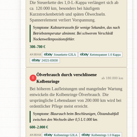
Die Steuerkette des 1,0-L-Kappa verlängert sich ab
ca. 120.000 km, besonders bei häufigem
Kurzstreckenbetrieb und späten Ölwechseln.
Spannerelement verliert Vorspannung.
Symptome:
Kaltstartrasseln für wenige Sekunden, das nach
Betriebstemperatur abnimmt. Bei schwerem Verschleiß
Nockenwellenpositionsfehler.
300–700 €
Steuerkette G3LA
Kettenspanner 1.0 Kappa
ANZEIGE
24321-03030
Ölverbrauch durch verschlissene
!!
ab 180.000 km
Kolbenringe
Bei höheren Laufleistungen und mangelnder Wartung
entwickeln die Kolbenringe Ölverbrauch. Die
ursprüngliche Lebensdauer von 200.000 km wird bei
ordentlicher Pflege meist erreicht.
Symptome:
Blaurauch beim Beschleunigen, Ölstandsabfall
zwischen den Wechseln über 0,5 L/1.000 km.
600–2.000 €
Kolbenringe G3LA
Kolbenrings 1.0 Kappa
ANZEIGE