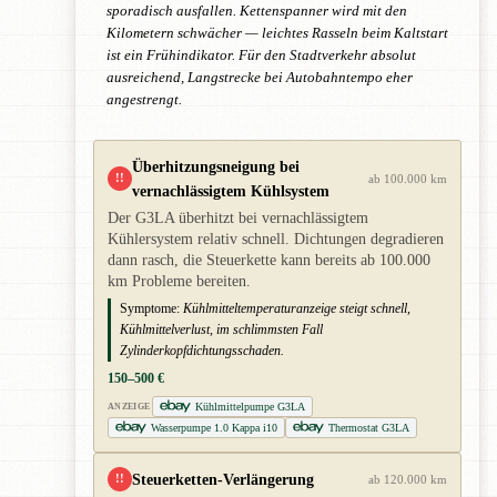
sporadisch ausfallen. Kettenspanner wird mit den
Kilometern schwächer — leichtes Rasseln beim Kaltstart
ist ein Frühindikator. Für den Stadtverkehr absolut
ausreichend, Langstrecke bei Autobahntempo eher
angestrengt.
Überhitzungsneigung bei
!!
ab 100.000 km
vernachlässigtem Kühlsystem
Der G3LA überhitzt bei vernachlässigtem
Kühlersystem relativ schnell. Dichtungen degradieren
dann rasch, die Steuerkette kann bereits ab 100.000
km Probleme bereiten.
Symptome:
Kühlmitteltemperaturanzeige steigt schnell,
Kühlmittelverlust, im schlimmsten Fall
Zylinderkopfdichtungsschaden.
150–500 €
Kühlmittelpumpe G3LA
ANZEIGE
Wasserpumpe 1.0 Kappa i10
Thermostat G3LA
Steuerketten-Verlängerung
!!
ab 120.000 km