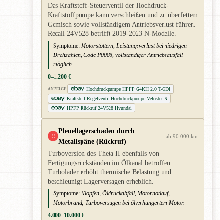
Das Kraftstoff-Steuerventil der Hochdruck-
Kraftstoffpumpe kann verschleißen und zu überfettem
Gemisch sowie vollständigem Antriebsverlust führen.
Recall 24V528 betrifft 2019-2023 N-Modelle.
Symptome:
Motorstottern, Leistungsverlust bei niedrigen
Drehzahlen, Code P0088, vollständiger Antriebsausfall
möglich
0–1.200 €
Hochdruckpumpe HPFP G4KH 2.0 T-GDI
ANZEIGE
Kraftstoff-Regelventil Hochdruckpumpe Veloster N
HPFP Rückruf 24V528 Hyundai
Pleuellagerschaden durch
!!
ab 90.000 km
Metallspäne (Rückruf)
Turboversion des Theta II ebenfalls von
Fertigungsrückständen im Ölkanal betroffen.
Turbolader erhöht thermische Belastung und
beschleunigt Lagerversagen erheblich.
Symptome:
Klopfen, Öldruckabfall, Motornotlauf,
Motorbrand; Turboversagen bei ölverhungertem Motor.
4.000–10.000 €