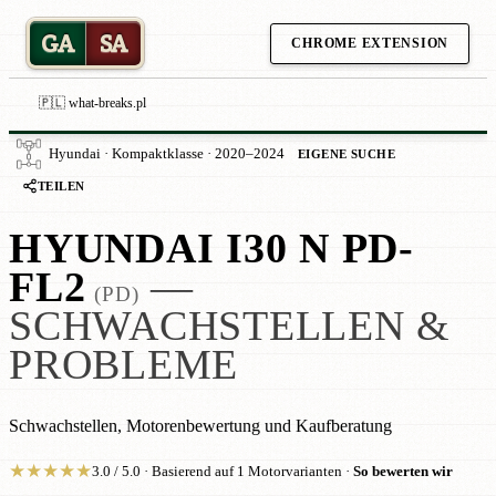
GA
SA
CHROME EXTENSION
🇵🇱 what-breaks.pl
Hyundai · Kompaktklasse · 2020–2024
EIGENE SUCHE
TEILEN
HYUNDAI I30 N PD-
FL2
—
(PD)
SCHWACHSTELLEN &
PROBLEME
Schwachstellen, Motorenbewertung und Kaufberatung
★
★
★
★
★
3.0 / 5.0 · Basierend auf 1 Motorvarianten ·
So bewerten wir