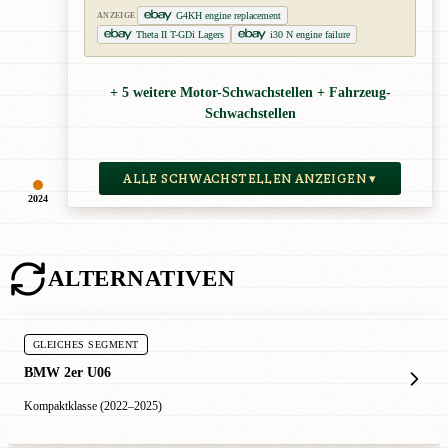
G4KH engine replacement
ANZEIGE
Theta II T-GDi Lagers
i30 N engine failure
+ 5 weitere Motor-Schwachstellen + Fahrzeug-
Schwachstellen
ALLE SCHWACHSTELLEN ANZEIGEN ▾
2024
ALTERNATIVEN
GLEICHES SEGMENT
BMW 2er U06
Kompaktklasse (2022–2025)