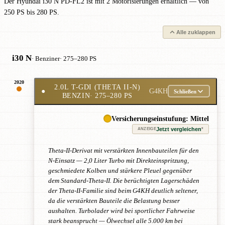
Der Hyundai i30 N PD-FL2 ist mit 2 Motorisierungen erhältlich — von
250 PS bis 280 PS.
Alle zuklappen
i30 N
· Benziner
· 275–280 PS
2020
2.0L T-GDI (THETA II-N)
●
G4KH
Schließen
BENZIN
· 275–280 PS
Versicherungseinstufung: Mittel
Jetzt vergleichen
*
ANZEIGE
Theta-II-Derivat mit verstärkten Innenbauteilen für den
N-Einsatz — 2,0 Liter Turbo mit Direkteinspritzung,
geschmiedete Kolben und stärkere Pleuel gegenüber
dem Standard-Theta-II. Die berüchtigten Lagerschäden
der Theta-II-Familie sind beim G4KH deutlich seltener,
da die verstärkten Bauteile die Belastung besser
aushalten. Turbolader wird bei sportlicher Fahrweise
stark beansprucht — Ölwechsel alle 5.000 km bei