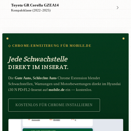
Toyota GR Corolla GZEA14
Kompaktklasse (2022–2025)
◇ CHROME-ERWEITERUNG FÜR MOBILE.DE
Jede Schwachstelle
DIREKT IM INSERAT.
Die
Gute Auto, Schlechte Auto
Chrome Extension blendet
Schwachstellen, Warnungen und Motorbewertungen direkt im Hyundai
i30 N PD-FL2-Inserat auf
mobile.de
ein — kostenlos.
KOSTENLOS FÜR CHROME INSTALLIEREN