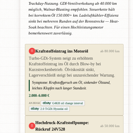
Trackday-Nutzung. GDI-Ventilverkokung ab 40.000 km
möglich, Walnut-Blasting empfohlen. Steuerkette hält
bei korrektem Öl 150.000+ km. Ladeluftkühler-Effizienz
sinkt bei mehreren Runden auf der Rennstrecke — Heat-
Soak beachten. Für einen Hochleistungsmotor
bemerkenswert zuverlässig.
Kraftstoffeintrag ins Motoröl
!!
ab 80.000 km
Turbo-GDi-System neigt zu erhöhtem
Kraftstoffeintrag ins Öl durch Blow-by bei
Kurzstreckenbetrieb. Ölviskosität sinkt,
Lagerverschleiß steigt bei unzureichender Wartung.
Symptome:
Kraftstoffgeruch am Öl, sinkender Ölstand,
leichtes Klopfen nach langer Standzeit.
2.000–6.000 €
G4KH oil change interval
ANZEIGE
2.0 T-GDi Hyundai oil
Hochdruck-Kraftstoffpumpe:
!!
ab 50.000 km
Rückruf 24V528