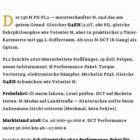
D
er i30 N PD-FL2 — meistverkaufter N, und das aus
gutem Grund. Gleicher
G4KH
(2.0T, 280 PS), gleiche
Fahrphilosophie wie Veloster N, aber in praktischer 5-Türer-
Karosserie mit 395-L-Kofferraum. Ab 2021 N-DCT (8-Gang) als
Option.
FL2 brachte 2020 überarbeitete Stoßfänger, 19-Zoll-Felgen,
neues Infotainment. N Performance-Paket: Torque
Vectoring, elektronische Dämpfer, Michelin PS4S. Gleiche
G4KH
-Schwächen wie Veloster N.
Probefahrt:
Öl warm fahren, Level prüfen. DCT auf Ruckeln
testen. N-Modus auf Landstraße — Hinterachse sollte beim
Anbremsen leicht rotieren (Merkmal, kein Fehler).
Marktstand 2026:
Ca. 20.000–32.000 €. DCT Performance
unter 50.000 km ab ~27.000 €.
Insider-Pick:
Schaltgetriebe ohne Performance-Paket für