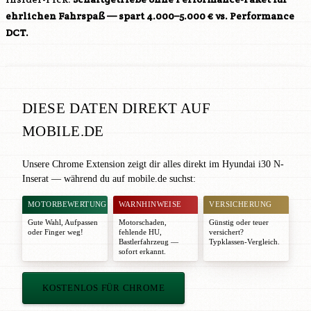
ehrlichen Fahrspaß — spart 4.000–5.000 € vs. Performance
DCT.
DIESE DATEN DIREKT AUF
MOBILE.DE
Unsere Chrome Extension zeigt dir alles direkt im Hyundai i30 N-
Inserat — während du auf mobile.de suchst:
MOTORBEWERTUNG
WARNHINWEISE
VERSICHERUNG
Gute Wahl
,
Aufpassen
Motorschaden,
Günstig oder teuer
oder
Finger weg!
fehlende HU,
versichert?
Bastlerfahrzeug —
Typklassen-Vergleich.
sofort erkannt.
KOSTENLOS FÜR CHROME