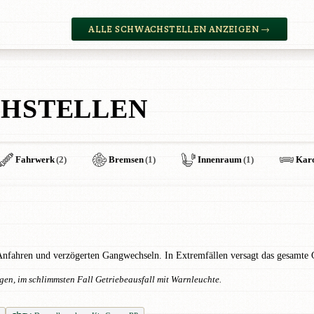
ALLE SCHWACHSTELLEN ANZEIGEN →
HSTELLEN
Fahrwerk
(2)
Bremsen
(1)
Innenraum
(1)
Karo
fahren und verzögerten Gangwechseln. In Extremfällen versagt das gesamte Ge
en, im schlimmsten Fall Getriebeausfall mit Warnleuchte.