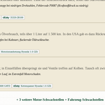
topp bei niedrigen Drehzahlen, Fehlercode P0087 (Kraftstoffdruck zu niedrig)
35320-2B100
em Ölverbrauch, teils über 1 Liter auf 1.500 km. In den USA gab es dazu Rück
en bei Kaltstart, flackernde Öldruckleuchte.
Motorinstandsetzung Hyundai 1.6 GDi
n; in Einzelfällen überspringt sie und Ventile treffen auf Kolben. Tausch oft 
er Lauf, im Extremfall Motorschaden.
2B600 G4FD
Kettenspanner Hyundai 1.6 GDi
+ 3 weitere Motor-Schwachstellen + Fahrzeug-Schwachstellen