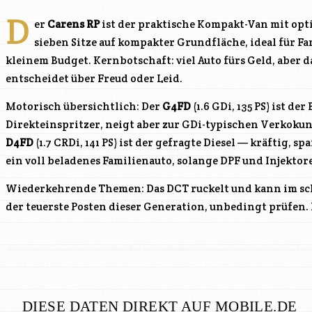
D
er
Carens RP
ist der praktische Kompakt-Van mit opti
sieben Sitze auf kompakter Grundfläche, ideal für F
kleinem Budget. Kernbotschaft: viel Auto fürs Geld, aber 
entscheidet über Freud oder Leid.
Motorisch übersichtlich: Der
G4FD
(1.6 GDi, 135 PS) ist de
Direkteinspritzer, neigt aber zur GDi-typischen Verkokung
D4FD
(1.7 CRDi, 141 PS) ist der gefragte Diesel — kräftig, s
ein voll beladenes Familienauto, solange DPF und Injektor
Wiederkehrende Themen: Das DCT ruckelt und kann im sch
der teuerste Posten dieser Generation, unbedingt prüfen
DIESE DATEN DIREKT AUF MOBILE.DE