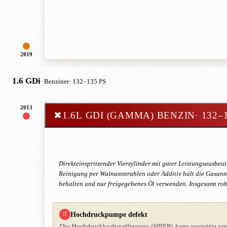
2019
1.6 GDi
· Benziner
· 132–135 PS
2013
✖
1.6L GDI (GAMMA) BENZIN
· 132–
Direkteinspritzender Vierzylinder mit guter Leistungsausbeu
Reinigung per Walnussstrahlen oder Additiv hält die Gasanna
behalten und nur freigegebenes Öl verwenden. Insgesamt rob
Hochdruckpumpe defekt
!!
Die Hochdruckkraftstoffpumpe (HPFP) kann vorzeitig versch