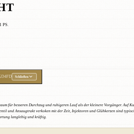
HT
1 PS.
S
D4FD
Schließen
um für besseren Durchzug und ruhigeren Lauf als der kleinere Vorgänger. Auf Kur
ntil und Ansaugtrakt verkoken mit der Zeit, Injektoren und Glühkerzen sind typis
rtung langlebig und kräftig.