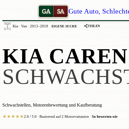
GA
SA
Gute Auto, Schlecht
TEILEN
Kia · Van · 2013–2019
EIGENE SUCHE
KIA CAREN
SCHWACHS
Schwachstellen, Motorenbewertung und Kaufberatung
★
★
★
★
★
2.0 / 5.0 · Basierend auf 2 Motorvarianten ·
So bewerten wir