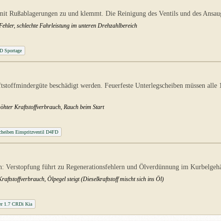
mit Rußablagerungen zu und klemmt. Die Reinigung des Ventils und des Ansaugt
Fehler, schlechte Fahrleistung im unteren Drehzahlbereich
D Sportage
tstoffmindergüte beschädigt werden. Feuerfeste Unterlegscheiben müssen alle
öhter Kraftstoffverbrauch, Rauch beim Start
cheiben Einspritzventil D4FD
 Verstopfung führt zu Regenerationsfehlern und Ölverdünnung im Kurbelgehäu
ftstoffverbrauch, Ölpegel steigt (Dieselkraftstoff mischt sich ins Öl)
lter 1.7 CRDi Kia