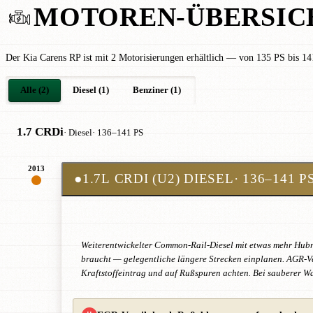
MOTOREN-ÜBERSIC
Der Kia Carens RP ist mit 2 Motorisierungen erhältlich — von 135 PS bis 14
Alle (2)
Diesel (1)
Benziner (1)
1.7 CRDi
· Diesel
· 136–141 PS
2013
●
1.7L CRDI (U2) DIESEL
· 136–141 P
Weiterentwickelter Common-Rail-Diesel mit etwas mehr Hubra
braucht — gelegentliche längere Strecken einplanen. AGR-Ve
Kraftstoffeintrag und auf Rußspuren achten. Bei sauberer Wa