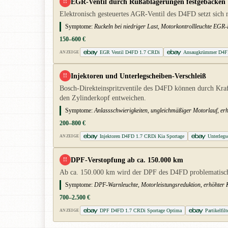
EGR-Ventil durch Rußablagerungen festgebacken
!!
Elektronisch gesteuertes AGR-Ventil des D4FD setzt sich 
Symptome:
Ruckeln bei niedriger Last, Motorkontrollleuchte EGR-
150–600 €
EGR Ventil D4FD 1.7 CRDi
Ansaugkrümmer D4F
ANZEIGE
Injektoren und Unterlegscheiben-Verschleiß
!!
Bosch-Direkteinspritzventile des D4FD können durch Kraf
den Zylinderkopf entweichen.
Symptome:
Anlassschwierigkeiten, ungleichmäßiger Motorlauf, erh
200–800 €
Injektoren D4FD 1.7 CRDi Kia Sportage
Unterlegs
ANZEIGE
DPF-Verstopfung ab ca. 150.000 km
!!
Ab ca. 150.000 km wird der DPF des D4FD problematisch:
Symptome:
DPF-Warnleuchte, Motorleistungsreduktion, erhöhter Kra
700–2.500 €
DPF D4FD 1.7 CRDi Sportage Optima
Partikelfi
ANZEIGE