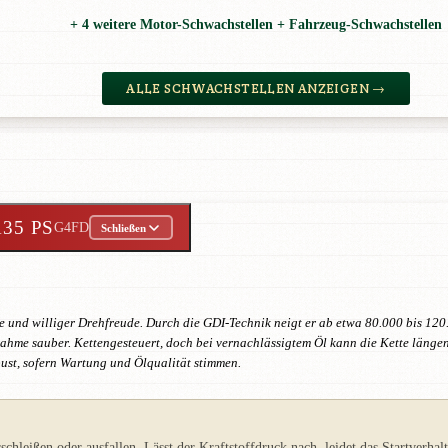
+ 4 weitere Motor-Schwachstellen + Fahrzeug-Schwachstellen
ALLE SCHWACHSTELLEN ANZEIGEN →
135 PS
G4FD
Schließen
te und williger Drehfreude. Durch die GDI-Technik neigt er ab etwa 80.000 bis 1
hme sauber. Kettengesteuert, doch bei vernachlässigtem Öl kann die Kette längen,
ust, sofern Wartung und Ölqualität stimmen.
leißen oder ausfallen. Lässt der Kraftstoffdruck nach, leidet das Startverhalte