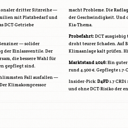
onaler dritter Sitzreihe —
macht Probleme. Die Radla
amilien mit Platzbedarf und
der Geschwindigkeit. Und di
das DCT-Getriebe
Kia-Thema.
Probefahrt:
DCT ausgiebig t
r Benziner — solider
droht teurer Schaden. Auf
 der Einlassventile. Der
Klimaanlage kalt prüfen. H
parsam, die bessere Wahl für
Marktstand 2026:
Ein guter 
en gepflegt sind.
rund 4.500 €. Gepflegte 1.7
limmsten Fall ausfallen —
Insider-Pick:
D4FD
1.7 CRDi
. Der Klimakompressor
und ohne DCT-Risiko der en