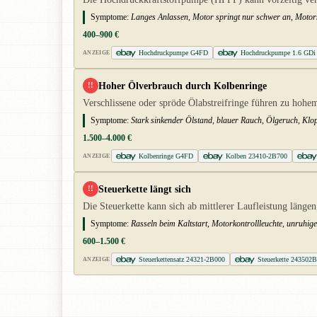
Symptome:
Langes Anlassen, Motor springt nur schwer an, Motors
400–900 €
Hochdruckpumpe G4FD
Hochdruckpumpe 1.6 GDi
ANZEIGE
Hoher Ölverbrauch durch Kolbenringe
!!
Verschlissene oder spröde Ölabstreifringe führen zu hoh
Symptome:
Stark sinkender Ölstand, blauer Rauch, Ölgeruch, Klopf
1.500–4.000 €
Kolbenringe G4FD
Kolben 23410-2B700
ANZEIGE
Steuerkette längt sich
!!
Die Steuerkette kann sich ab mittlerer Laufleistung länge
Symptome:
Rasseln beim Kaltstart, Motorkontrollleuchte, unruhig
600–1.500 €
Steuerkettensatz 24321-2B000
Steuerkette 24350
ANZEIGE