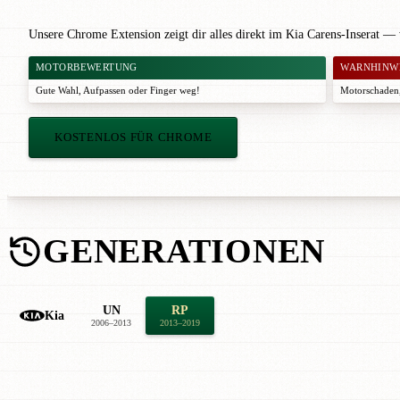
Unsere Chrome Extension zeigt dir alles direkt im Kia Carens-Inserat —
MOTORBEWERTUNG
WARNHINW
Gute Wahl
,
Aufpassen
oder
Finger weg!
Motorschaden,
KOSTENLOS FÜR CHROME
GENERATIONEN
UN
RP
Kia
2006–2013
2013–2019