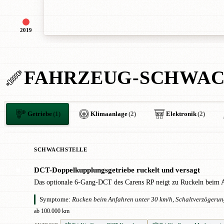
2019
FAHRZEUG-SCHWAC
Getriebe
(1)
Klimaanlage
(2)
Elektronik
(2)
SCHWACHSTELLE
DCT-Doppelkupplungsgetriebe ruckelt und versagt
✖
Das optionale 6-Gang-DCT des Carens RP neigt zu Ruckeln beim An
Symptome:
Rucken beim Anfahren unter 30 km/h, Schaltverzögerung
ab 100.000 km