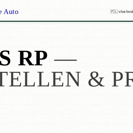
e Auto
🇵🇱 what-brea
S RP
—
TELLEN & P