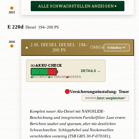
ALLE SCHWACHSTELLEN ANZEIGEN ▾
2023
E 220d
· Diesel
· 194–200 PS
2016
2.0L DIESEL DIESEL
· 194–
●
OM654
Schließen
200 PS
AKKU-CHECK
DETAILS →
RÜCKRUF
ALTERUNG
KOSTEN
Versicherungseinstufung: Teuer
Jetzt vergleichen
*
ANZEIGE
Komplett neuer Alu-Diesel mit NANOSLIDE-
Beschichtung und integriertem Partikelfilter. Laut ersten
Berichten sauber und sparsam, aber mit deutlichen
Schwachstellen: Schlepphebel und Nockenwellen
verschleißen vorzeitig (TSB GI05.30-P-070181);