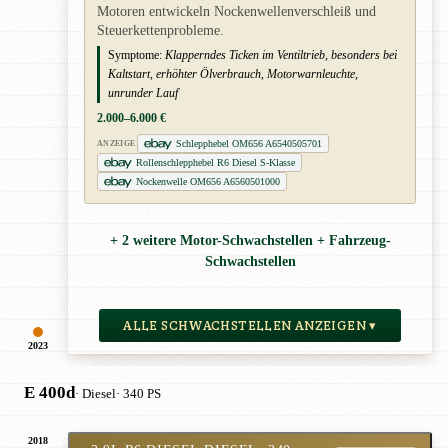
Motoren entwickeln Nockenwellenverschleiß und
Steuerkettenprobleme.
Symptome:
Klapperndes Ticken im Ventiltrieb, besonders bei
Kaltstart, erhöhter Ölverbrauch, Motorwarnleuchte,
unrunder Lauf
2.000–6.000 €
Schlepphebel OM656 A6540505701
ANZEIGE
Rollenschlepphebel R6 Diesel S-Klasse
Nockenwelle OM656 A6560501000
+ 2 weitere Motor-Schwachstellen + Fahrzeug-
Schwachstellen
ALLE SCHWACHSTELLEN ANZEIGEN ▾
2023
E 400d
· Diesel
· 340 PS
2018