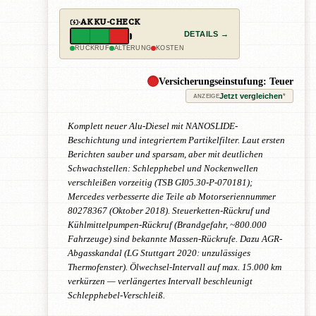
AKKU-CHECK
DETAILS →
RÜCKRUF
ALTERUNG
KOSTEN
Versicherungseinstufung: Teuer
Jetzt vergleichen
*
ANZEIGE
Komplett neuer Alu-Diesel mit NANOSLIDE-
Beschichtung und integriertem Partikelfilter. Laut ersten
Berichten sauber und sparsam, aber mit deutlichen
Schwachstellen: Schlepphebel und Nockenwellen
verschleißen vorzeitig (TSB GI05.30-P-070181);
Mercedes verbesserte die Teile ab Motorseriennummer
80278367 (Oktober 2018). Steuerketten-Rückruf und
Kühlmittelpumpen-Rückruf (Brandgefahr, ~800.000
Fahrzeuge) sind bekannte Massen-Rückrufe. Dazu AGR-
Abgasskandal (LG Stuttgart 2020: unzulässiges
Thermofenster). Ölwechsel-Intervall auf max. 15.000 km
verkürzen — verlängertes Intervall beschleunigt
Schlepphebel-Verschleiß.