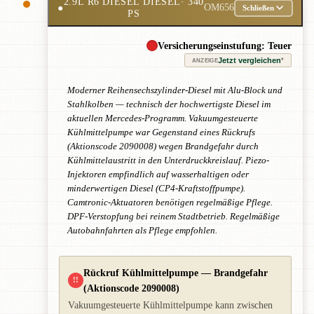
2.9L R6 DIESEL DIESEL
· 340
●
OM656
Schließen
PS
Versicherungseinstufung: Teuer
Jetzt vergleichen
*
ANZEIGE
Moderner Reihensechszylinder-Diesel mit Alu-Block und
Stahlkolben — technisch der hochwertigste Diesel im
aktuellen Mercedes-Programm. Vakuumgesteuerte
Kühlmittelpumpe war Gegenstand eines Rückrufs
(Aktionscode 2090008) wegen Brandgefahr durch
Kühlmittelaustritt in den Unterdruckkreislauf. Piezo-
Injektoren empfindlich auf wasserhaltigen oder
minderwertigen Diesel (CP4-Kraftstoffpumpe).
Camtronic-Aktuatoren benötigen regelmäßige Pflege.
DPF-Verstopfung bei reinem Stadtbetrieb. Regelmäßige
Autobahnfahrten als Pflege empfohlen.
Rückruf Kühlmittelpumpe — Brandgefahr
!!
(Aktionscode 2090008)
Vakuumgesteuerte Kühlmittelpumpe kann zwischen