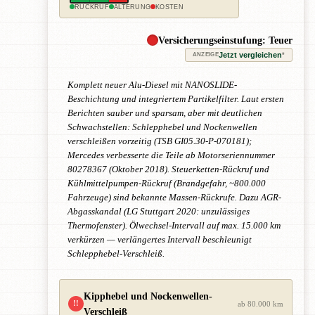
RÜCKRUF
ALTERUNG
KOSTEN
Versicherungseinstufung: Teuer
Jetzt vergleichen
*
ANZEIGE
Komplett neuer Alu-Diesel mit NANOSLIDE-
Beschichtung und integriertem Partikelfilter. Laut ersten
Berichten sauber und sparsam, aber mit deutlichen
Schwachstellen: Schlepphebel und Nockenwellen
verschleißen vorzeitig (TSB GI05.30-P-070181);
Mercedes verbesserte die Teile ab Motorseriennummer
80278367 (Oktober 2018). Steuerketten-Rückruf und
Kühlmittelpumpen-Rückruf (Brandgefahr, ~800.000
Fahrzeuge) sind bekannte Massen-Rückrufe. Dazu AGR-
Abgasskandal (LG Stuttgart 2020: unzulässiges
Thermofenster). Ölwechsel-Intervall auf max. 15.000 km
verkürzen — verlängertes Intervall beschleunigt
Schlepphebel-Verschleiß.
Kipphebel und Nockenwellen-
!!
ab 80.000 km
Verschleiß