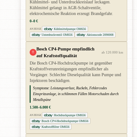
Kühlmittel- und Unterdruckkreislauf leckagen.
Kühlmittel gelangt in AGR-Schaltventile,
elektrochemische Reaktion erzeugt Brandgefahr.
0–0 €
Kühlmittelpumpe OM656
ANZEIGE
Unterdruckventil OM656
Aktionscode 2090008
Bosch CP4-Pumpe empfindlich
!!
ab 120.000 km
auf Kraftstoffqualität
Die Bosch CP4-Hochdruckpumpe ist gegenüber
Kraftstoffverunreinigungen empfindlicher als
Vorgänger. Schlechte Dieselqualität kann Pumpe und
Injektoren beschädigen.
Symptome:
Leistungsverlust, Ruckeln, Fehlercodes
Einspritzanlage, in schlimmen Fällen Motorschaden durch
Metallspäne
1.500–6.000 €
Hochdruckpumpe OM656
ANZEIGE
Bosch CP4-Hochdruckpumpe OM656
Kraftstofffilter OM656