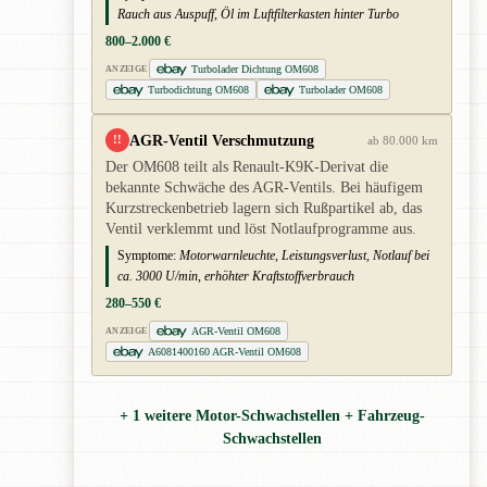
Rauch aus Auspuff, Öl im Luftfilterkasten hinter Turbo
800–2.000 €
Turbolader Dichtung OM608
ANZEIGE
Turbodichtung OM608
Turbolader OM608
AGR-Ventil Verschmutzung
!!
ab 80.000 km
Der OM608 teilt als Renault-K9K-Derivat die
bekannte Schwäche des AGR-Ventils. Bei häufigem
Kurzstreckenbetrieb lagern sich Rußpartikel ab, das
Ventil verklemmt und löst Notlaufprogramme aus.
Symptome:
Motorwarnleuchte, Leistungsverlust, Notlauf bei
ca. 3000 U/min, erhöhter Kraftstoffverbrauch
280–550 €
AGR-Ventil OM608
ANZEIGE
A6081400160 AGR-Ventil OM608
+ 1 weitere Motor-Schwachstellen + Fahrzeug-
Schwachstellen