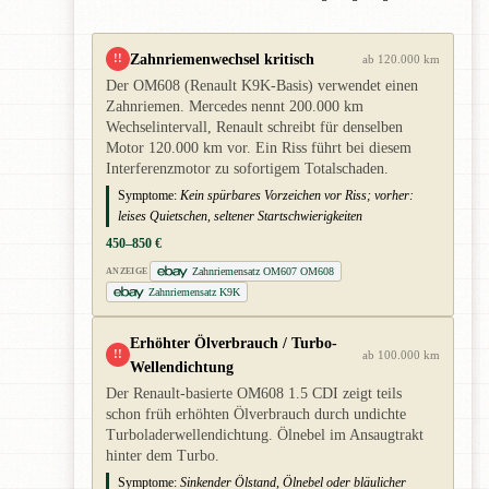
Zahnriemenwechsel kritisch
!!
ab 120.000 km
Der OM608 (Renault K9K-Basis) verwendet einen
Zahnriemen. Mercedes nennt 200.000 km
Wechselintervall, Renault schreibt für denselben
Motor 120.000 km vor. Ein Riss führt bei diesem
Interferenzmotor zu sofortigem Totalschaden.
Symptome:
Kein spürbares Vorzeichen vor Riss; vorher:
leises Quietschen, seltener Startschwierigkeiten
450–850 €
Zahnriemensatz OM607 OM608
ANZEIGE
Zahnriemensatz K9K
Erhöhter Ölverbrauch / Turbo-
!!
ab 100.000 km
Wellendichtung
Der Renault-basierte OM608 1.5 CDI zeigt teils
schon früh erhöhten Ölverbrauch durch undichte
Turboladerwellendichtung. Ölnebel im Ansaugtrakt
hinter dem Turbo.
Symptome:
Sinkender Ölstand, Ölnebel oder bläulicher