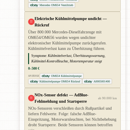
Mercedes OM654 Ventiltrieb
Elektrische Kühlmittelpumpe undicht —
!!
Rückruf
Über 800.000 Mercedes-Dieselfahrzeuge mit
OM654/OM656 wurden wegen undichter
elektronischer Kühlmittelpumpe zurückgerufen.
Kühlmittelverlust kann zu Überhitzung führen.
Symptome:
Kühlmittelverlust, Überhitzungswarnung,
Kühlmittel-Kontrollleuchte, Motortemperatur steigt
0–500 €
OM654 Kühlmittelpumpe
ANZEIGE
Kühlmittelpumpe OM654 Rückruf
A0005001400
NOx-Sensor defekt — AdBlue-
!!
ab 90.000 km
Fehlmeldung und Startsperre
NOx-Sensoren verschleißen durch Rußpartikel und
liefern Fehlwerte. Folge: falsche AdBlue-
Einspritzung, Motorwarnleuchten, bei Nichtbehebung
droht Startsperre. Beide Sensoren können betroffen