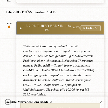
2023
1.6-2.0L Turbo
· Benziner
· 184 PS
2016
1.6-2.0L TURBO BENZIN
· 184
●
M274
Schließen
PS
Weiterentwickelter Vierzylinder-Turbo mit
Direkteinspritzung und Piezo-Injektoren. Gegenüber
dem M271 deutlich weniger anfällig für Steuerketten-
Probleme, aber nicht immun. Elektrischer Thermostat
neigt zu Frühausfall — Tausch immer als komplette
OEM-Einheit. Frühe DE20 LA-Einheiten (2015–2016)
mit Fertigungstoleranzproblem am Kolbenbolzen —
Kurzblock-Tausch bei Auftreten. Kamdüsenmagnete
(Y49/1, Y49/2, Frühjahr bis 2014) neigen zu
Undichtigkeiten. Ölwechsel alle 10.000 km mit MB
229.5 empfohlen.
Alle Mercedes-Benz Modelle