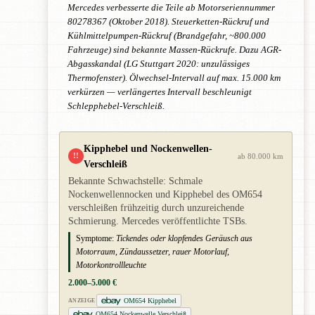
Mercedes verbesserte die Teile ab Motorseriennummer
80278367 (Oktober 2018). Steuerketten-Rückruf und
Kühlmittelpumpen-Rückruf (Brandgefahr, ~800.000
Fahrzeuge) sind bekannte Massen-Rückrufe. Dazu AGR-
Abgasskandal (LG Stuttgart 2020: unzulässiges
Thermofenster). Ölwechsel-Intervall auf max. 15.000 km
verkürzen — verlängertes Intervall beschleunigt
Schlepphebel-Verschleiß.
Kipphebel und Nockenwellen-
!!
ab 80.000 km
Verschleiß
Bekannte Schwachstelle: Schmale
Nockenwellennocken und Kipphebel des OM654
verschleißen frühzeitig durch unzureichende
Schmierung. Mercedes veröffentlichte TSBs.
Symptome:
Tickendes oder klopfendes Geräusch aus
Motorraum, Zündaussetzer, rauer Motorlauf,
Motorkontrollleuchte
2.000–5.000 €
OM654 Kipphebel
ANZEIGE
OM654 Nockenwelle Verschleiß