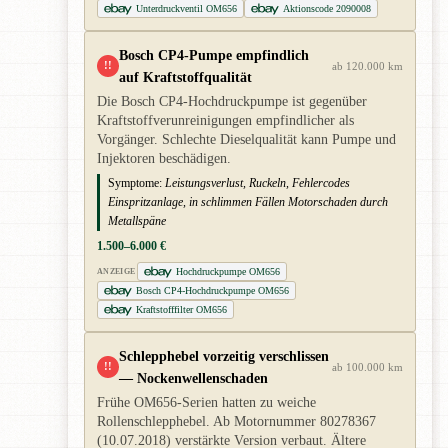
Unterdruckventil OM656
Aktionscode 2090008
Bosch CP4-Pumpe empfindlich
!!
ab 120.000 km
auf Kraftstoffqualität
Die Bosch CP4-Hochdruckpumpe ist gegenüber
Kraftstoffverunreinigungen empfindlicher als
Vorgänger. Schlechte Dieselqualität kann Pumpe und
Injektoren beschädigen.
Symptome:
Leistungsverlust, Ruckeln, Fehlercodes
Einspritzanlage, in schlimmen Fällen Motorschaden durch
Metallspäne
1.500–6.000 €
Hochdruckpumpe OM656
ANZEIGE
Bosch CP4-Hochdruckpumpe OM656
Kraftstofffilter OM656
Schlepphebel vorzeitig verschlissen
!!
ab 100.000 km
— Nockenwellenschaden
Frühe OM656-Serien hatten zu weiche
Rollenschlepphebel. Ab Motornummer 80278367
(10.07.2018) verstärkte Version verbaut. Ältere