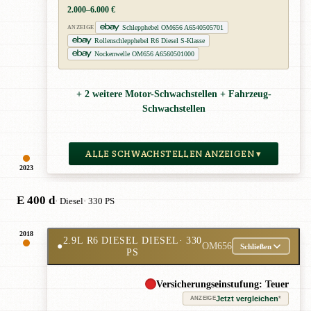
2.000–6.000 €
Schlepphebel OM656 A6540505701
ANZEIGE
Rollenschlepphebel R6 Diesel S-Klasse
Nockenwelle OM656 A6560501000
+ 2 weitere Motor-Schwachstellen + Fahrzeug-
Schwachstellen
ALLE SCHWACHSTELLEN ANZEIGEN ▾
2023
E 400 d
· Diesel
· 330 PS
2018
2.9L R6 DIESEL DIESEL
· 330
●
OM656
Schließen
PS
Versicherungseinstufung: Teuer
Jetzt vergleichen
*
ANZEIGE