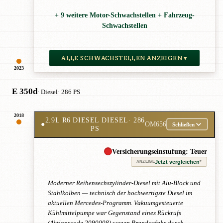
+ 9 weitere Motor-Schwachstellen + Fahrzeug-
Schwachstellen
ALLE SCHWACHSTELLEN ANZEIGEN ▾
2023
E 350d
· Diesel
· 286 PS
2018
2.9L R6 DIESEL DIESEL
· 286
●
OM656
Schließen
PS
Versicherungseinstufung: Teuer
Jetzt vergleichen
*
ANZEIGE
Moderner Reihensechszylinder-Diesel mit Alu-Block und
Stahlkolben — technisch der hochwertigste Diesel im
aktuellen Mercedes-Programm. Vakuumgesteuerte
Kühlmittelpumpe war Gegenstand eines Rückrufs
(Aktionscode 2090008) wegen Brandgefahr durch