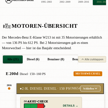
1995–2003
2002–2009
2009–2016
2016–2023
MOTOREN-ÜBERSICHT
Der Mercedes-Benz E-Klasse W213 ist mit 35 Motorisierungen erhältlich
— von 136 PS bis 612 PS. Bei 2 Motorisierungen gab es einen
Motorwechsel — hier ist das Baujahr entscheidend.
Alle (21)
Diesel (6)
Benziner (8)
Benziner Mild-Hybrid (4)
Alle zuklappen
E 200d
· Diesel
· 150–160 PS
MOTORWECHSEL
2016
●
2.0L DIESEL DIESEL
· 150 PS
OM654
Schließen
AKKU-CHECK
DETAILS →