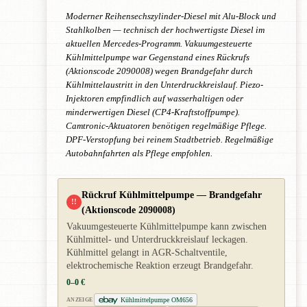
Moderner Reihensechszylinder-Diesel mit Alu-Block und
Stahlkolben — technisch der hochwertigste Diesel im
aktuellen Mercedes-Programm. Vakuumgesteuerte
Kühlmittelpumpe war Gegenstand eines Rückrufs
(Aktionscode 2090008) wegen Brandgefahr durch
Kühlmittelaustritt in den Unterdruckkreislauf. Piezo-
Injektoren empfindlich auf wasserhaltigen oder
minderwertigen Diesel (CP4-Kraftstoffpumpe).
Camtronic-Aktuatoren benötigen regelmäßige Pflege.
DPF-Verstopfung bei reinem Stadtbetrieb. Regelmäßige
Autobahnfahrten als Pflege empfohlen.
Rückruf Kühlmittelpumpe — Brandgefahr
!!
(Aktionscode 2090008)
Vakuumgesteuerte Kühlmittelpumpe kann zwischen
Kühlmittel- und Unterdruckkreislauf leckagen.
Kühlmittel gelangt in AGR-Schaltventile,
elektrochemische Reaktion erzeugt Brandgefahr.
0–0 €
Kühlmittelpumpe OM656
ANZEIGE