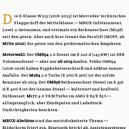
D
ie E-Klasse W213 (2016–2023) ist Mercedes' technisches
Flaggschiff der Mittelklasse — MBUX-Infotainment,
Level-2-Autonomie, und erstmals ein Reihensechser (
M256
)
seit den 90ern. Aber auch hier trennt das Facelift (MOPF, ab
Mitte 2020
) die guten von den problematischen Baujahren.
Motorwahl:
Der
OM654
2.0 Diesel im E 220 d (143 kW) ist DER
Volumendiesel — aber nur
ab 2019
kaufen. Frühe
OM654
(2016–2018) haben Kipphebelverschleiß und AdBlue-Sensor-
Ausfälle. Der
M264
2.0 Turbo (E 200/E 300) ist der solide
Benziner ab 2019. Der
OM656
Reihensechser-Diesel im E 350
d/E 400 d ist der Genuss-Diesel — kultiviert und kraftvoll.
Enthusiast:
M177
4.0 V8 BiTurbo im AMG E 63/E 63 S —
alltagstauglich, aber Zündspulen und Ladedruck-
Undichtigkeiten beachten.
MBUX-Abstürze
sind das meistdiskutierte Thema —
Bildschirm friert ein, Bluetooth bricht ab, Assistenzsysteme