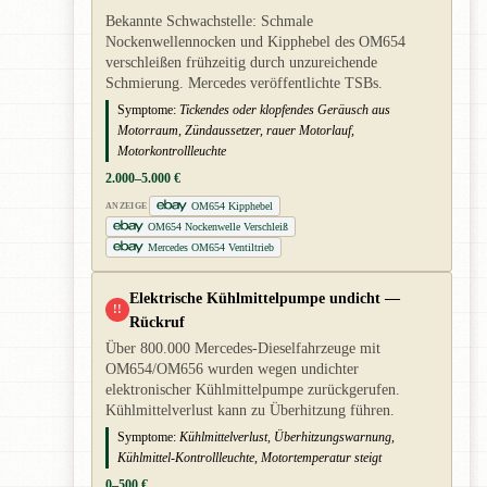
Bekannte Schwachstelle: Schmale
Nockenwellennocken und Kipphebel des OM654
verschleißen frühzeitig durch unzureichende
Schmierung. Mercedes veröffentlichte TSBs.
Symptome:
Tickendes oder klopfendes Geräusch aus
Motorraum, Zündaussetzer, rauer Motorlauf,
Motorkontrollleuchte
2.000–5.000 €
OM654 Kipphebel
ANZEIGE
OM654 Nockenwelle Verschleiß
Mercedes OM654 Ventiltrieb
Elektrische Kühlmittelpumpe undicht —
!!
Rückruf
Über 800.000 Mercedes-Dieselfahrzeuge mit
OM654/OM656 wurden wegen undichter
elektronischer Kühlmittelpumpe zurückgerufen.
Kühlmittelverlust kann zu Überhitzung führen.
Symptome:
Kühlmittelverlust, Überhitzungswarnung,
Kühlmittel-Kontrollleuchte, Motortemperatur steigt
0–500 €