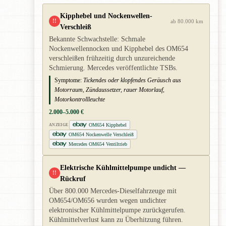
Kipphebel und Nockenwellen-
!!
ab 80.000 km
Verschleiß
Bekannte Schwachstelle: Schmale
Nockenwellennocken und Kipphebel des OM654
verschleißen frühzeitig durch unzureichende
Schmierung. Mercedes veröffentlichte TSBs.
Symptome:
Tickendes oder klopfendes Geräusch aus
Motorraum, Zündaussetzer, rauer Motorlauf,
Motorkontrollleuchte
2.000–5.000 €
OM654 Kipphebel
ANZEIGE
OM654 Nockenwelle Verschleiß
Mercedes OM654 Ventiltrieb
Elektrische Kühlmittelpumpe undicht —
!!
Rückruf
Über 800.000 Mercedes-Dieselfahrzeuge mit
OM654/OM656 wurden wegen undichter
elektronischer Kühlmittelpumpe zurückgerufen.
Kühlmittelverlust kann zu Überhitzung führen.