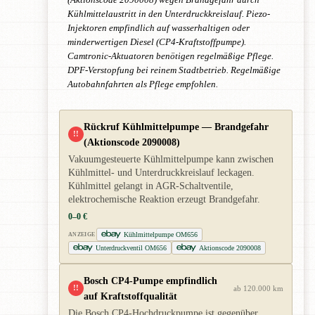
Kühlmittelaustritt in den Unterdruckkreislauf. Piezo-
Injektoren empfindlich auf wasserhaltigen oder
minderwertigen Diesel (CP4-Kraftstoffpumpe).
Camtronic-Aktuatoren benötigen regelmäßige Pflege.
DPF-Verstopfung bei reinem Stadtbetrieb. Regelmäßige
Autobahnfahrten als Pflege empfohlen.
Rückruf Kühlmittelpumpe — Brandgefahr
!!
(Aktionscode 2090008)
Vakuumgesteuerte Kühlmittelpumpe kann zwischen
Kühlmittel- und Unterdruckkreislauf leckagen.
Kühlmittel gelangt in AGR-Schaltventile,
elektrochemische Reaktion erzeugt Brandgefahr.
0–0 €
Kühlmittelpumpe OM656
ANZEIGE
Unterdruckventil OM656
Aktionscode 2090008
Bosch CP4-Pumpe empfindlich
!!
ab 120.000 km
auf Kraftstoffqualität
Die Bosch CP4-Hochdruckpumpe ist gegenüber