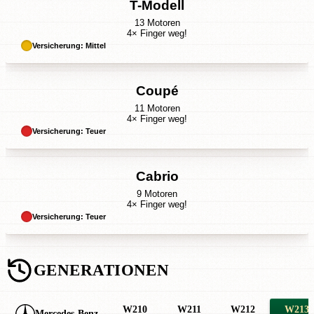
T-Modell
13 Motoren
4× Finger weg!
Versicherung: Mittel
Coupé
11 Motoren
4× Finger weg!
Versicherung: Teuer
Cabrio
9 Motoren
4× Finger weg!
Versicherung: Teuer
GENERATIONEN
W210
W211
W212
W213
Mercedes-Benz