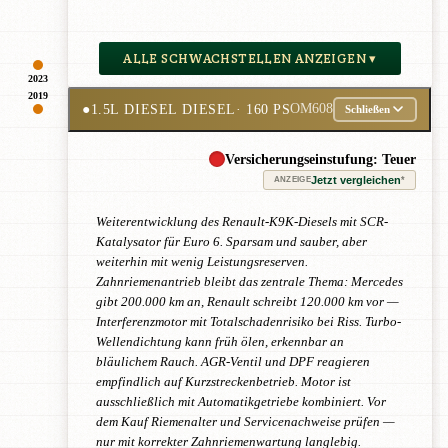
ALLE SCHWACHSTELLEN ANZEIGEN ▾
2023
2019
●
1.5L DIESEL DIESEL
· 160 PS
OM608
Schließen
Versicherungseinstufung: Teuer
Jetzt vergleichen
*
ANZEIGE
Weiterentwicklung des Renault-K9K-Diesels mit SCR-
Katalysator für Euro 6. Sparsam und sauber, aber
weiterhin mit wenig Leistungsreserven.
Zahnriemenantrieb bleibt das zentrale Thema: Mercedes
gibt 200.000 km an, Renault schreibt 120.000 km vor —
Interferenzmotor mit Totalschadenrisiko bei Riss. Turbo-
Wellendichtung kann früh ölen, erkennbar an
bläulichem Rauch. AGR-Ventil und DPF reagieren
empfindlich auf Kurzstreckenbetrieb. Motor ist
ausschließlich mit Automatikgetriebe kombiniert. Vor
dem Kauf Riemenalter und Servicenachweise prüfen —
nur mit korrekter Zahnriemenwartung langlebig.