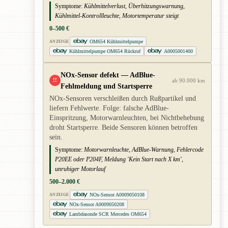
Symptome:
Kühlmittelverlust, Überhitzungswarnung,
Kühlmittel-Kontrollleuchte, Motortemperatur steigt
0–500 €
OM654 Kühlmittelpumpe
ANZEIGE
Kühlmittelpumpe OM654 Rückruf
A0005001400
NOx-Sensor defekt — AdBlue-
!!
ab 90.000 km
Fehlmeldung und Startsperre
NOx-Sensoren verschleißen durch Rußpartikel und
liefern Fehlwerte. Folge: falsche AdBlue-
Einspritzung, Motorwarnleuchten, bei Nichtbehebung
droht Startsperre. Beide Sensoren können betroffen
sein.
Symptome:
Motorwarnleuchte, AdBlue-Warnung, Fehlercode
P20EE oder P204F, Meldung 'Kein Start nach X km',
unruhiger Motorlauf
500–2.000 €
NOx-Sensor A0009050108
ANZEIGE
NOx-Sensor A0009050208
Lambdasonde SCR Mercedes OM654