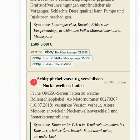
Kraftstoffverunreinigungen empfindlicher als
Vorgänger. Schlechte Dieselqualität kann Pumpe und
Injektoren beschädigen.
Symptome:
Leistungsverlust, Ruckeln, Fehlercodes
Einspritzanlage, in schlimmen Fällen Motorschaden durch
Metallspäne
1.500–6.000 €
Hochdruckpumpe OM656
ANZEIGE
Bosch CP4-Hochdruckpumpe OM656
Kraftstofffilter OM656
Schlepphebel vorzeitig verschlissen
!!
ab 100.000 km
— Nockenwellenschaden
Frühe OM656-Serien hatten zu weiche
Rollenschlepphebel. Ab Motornummer 80278367
(10.07.2018) verstärkte Version verbaut. Ältere
Motoren entwickeln Nockenwellenverschleiß und
Steuerkettenprobleme.
Symptome:
Klapperndes Ticken im Ventiltrieb, besonders bei
Kaltstart, erhöhter Ölverbrauch, Motorwarnleuchte,
unrunder Lauf