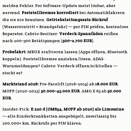
melden Fehler. Per Software-Update meist lösbar, aber
nervend.
Feststellbremse korrodiert
bei Automatikfahrern
die sie nie benutzen.
Getriebeleitungssatz-Rückruf
(Wassereintritt + Brandgefahr) — per FIN prüfen, kostenlose
Reparatur. Cabrio-Besitzer:
Verdeck-Spannfäden
reißen
nach 200–300 Betätigungen (
500–2.700 EUR
).
Probefahrt:
MBUX einfrieren lassen (Apps öffnen, Bluetooth
koppeln). Feststellbremse anziehen/lösen. ADAS-
Warnmeldungen? Cabrio: Verdeck öffnen/schließen —
stockt es?
Marktstand 2026:
Pre-Facelift (2016–2019) ab
18.000 EUR
.
MOPF (2020–2023)
30.000–45.000 EUR
. AMG E 63 ab
50.000
EUR
.
Insider-Pick:
E 220 d (
OM654
, MOPF ab 2020) als Limousine
— alle Kinderkrankheiten ausgebügelt, zuverlässig bis
200.000+ km. Rückrufe per FIN klären.