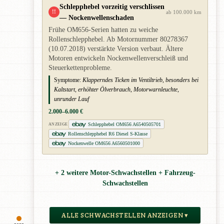
Schlepphebel vorzeitig verschlissen
!!
ab 100.000 km
— Nockenwellenschaden
Frühe OM656-Serien hatten zu weiche
Rollenschlepphebel. Ab Motornummer 80278367
(10.07.2018) verstärkte Version verbaut. Ältere
Motoren entwickeln Nockenwellenverschleiß und
Steuerkettenprobleme.
Symptome:
Klapperndes Ticken im Ventiltrieb, besonders bei
Kaltstart, erhöhter Ölverbrauch, Motorwarnleuchte,
unrunder Lauf
2.000–6.000 €
Schlepphebel OM656 A6540505701
ANZEIGE
Rollenschlepphebel R6 Diesel S-Klasse
Nockenwelle OM656 A6560501000
+ 2 weitere Motor-Schwachstellen + Fahrzeug-
Schwachstellen
ALLE SCHWACHSTELLEN ANZEIGEN ▾