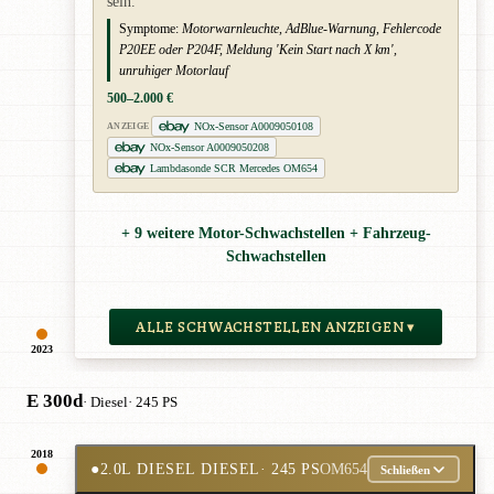
sein.
Symptome:
Motorwarnleuchte, AdBlue-Warnung, Fehlercode
P20EE oder P204F, Meldung 'Kein Start nach X km',
unruhiger Motorlauf
500–2.000 €
NOx-Sensor A0009050108
ANZEIGE
NOx-Sensor A0009050208
Lambdasonde SCR Mercedes OM654
+ 9 weitere Motor-Schwachstellen + Fahrzeug-
Schwachstellen
ALLE SCHWACHSTELLEN ANZEIGEN ▾
2023
E 300d
· Diesel
· 245 PS
2018
●
2.0L DIESEL DIESEL
· 245 PS
OM654
Schließen