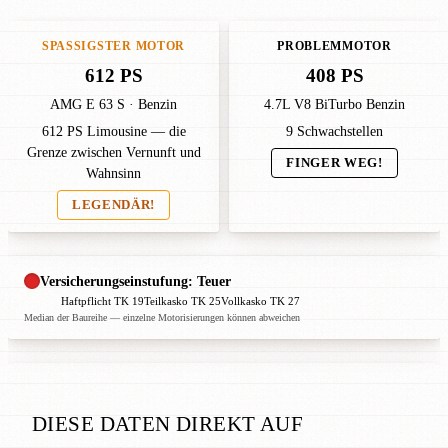
SPASSIGSTER MOTOR
PROBLEMMOTOR
612 PS
408 PS
AMG E 63 S · Benzin
4.7L V8 BiTurbo Benzin
612 PS Limousine — die
9 Schwachstellen
Grenze zwischen Vernunft und
FINGER WEG!
Wahnsinn
LEGENDÄR!
Versicherungseinstufung: Teuer
Haftpflicht TK 19
Teilkasko TK 25
Vollkasko TK 27
Median der Baureihe — einzelne Motorisierungen können abweichen
DIESE DATEN DIREKT AUF