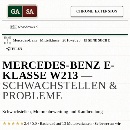
GA
SA
CHROME EXTENSION
🇵🇱 what-breaks.pl
Mercedes-Benz · Mittelklasse · 2016–2023
EIGENE SUCHE
TEILEN
MERCEDES-BENZ E-
KLASSE W213
—
SCHWACHSTELLEN &
PROBLEME
Schwachstellen, Motorenbewertung und Kaufberatung
★
★
★
★
★
2.4 / 5.0 · Basierend auf 13 Motorvarianten ·
So bewerten wir