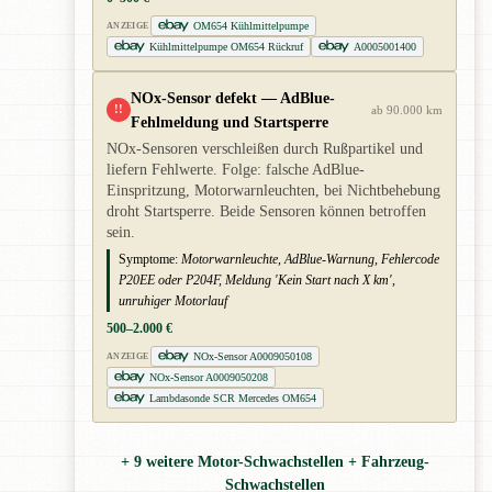
OM654 Kühlmittelpumpe
ANZEIGE
Kühlmittelpumpe OM654 Rückruf
A0005001400
NOx-Sensor defekt — AdBlue-
!!
ab 90.000 km
Fehlmeldung und Startsperre
NOx-Sensoren verschleißen durch Rußpartikel und
liefern Fehlwerte. Folge: falsche AdBlue-
Einspritzung, Motorwarnleuchten, bei Nichtbehebung
droht Startsperre. Beide Sensoren können betroffen
sein.
Symptome:
Motorwarnleuchte, AdBlue-Warnung, Fehlercode
P20EE oder P204F, Meldung 'Kein Start nach X km',
unruhiger Motorlauf
500–2.000 €
NOx-Sensor A0009050108
ANZEIGE
NOx-Sensor A0009050208
Lambdasonde SCR Mercedes OM654
+ 9 weitere Motor-Schwachstellen + Fahrzeug-
Schwachstellen