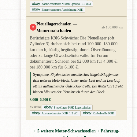
Zahnriemensatz Nissan Qashqai 1.5 dCi
Einspritzpumpe Ausrichtung K9K
Pleuellagerschaden —
!!
ab 150.000 km
Motortotalschaden
Berüchtigte K9K-Schwäche: Die Pleuellager (oft
Zylinder 3) drehen sich bei rund 100.000–180.000
km durch, häufig begünstigt durch Ölverdünnung
oder zu lange Ölwechselintervalle. Im Forum
dokumentiert: Schaden bei 92.000 km für 4.300 €,
bei 180.000 km für 6.100 €.
Symptome:
Rhythmisches metallisches Nageln/Klopfen aus
dem unteren Motorblock, lauter unter Last und im Leerlauf,
oft mit aufleuchtender Öldruckkontrolle. Bei Weiterfahrt droht
binnen Minuten der Pleuelbruch durch den Block.
3.000–6.500 €
Pleuellager K9K Lagerschalen
ANZEIGE
Austauschmotor K9K 1.5 dCi
Kurbelwelle K9K
+ 5 weitere Motor-Schwachstellen + Fahrzeug-