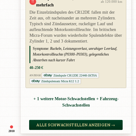
!!
ab 120.000 km
mehrfach
Die Einzelzündspulen des CR12DE fallen mit der
Zeit aus, oft nacheinander an mehreren Zylindern.
Typisch sind Zündaussetzer, ruckeliger Lauf und
aufleuchtende Motorkontrollleuchte. Im britischen
Micra-Forum wurden wiederholte Spulendefekte über
Zylinder 1, 2 und 3 dokumentiert.
Symptome:
Ruckeln, Leistungsverlust, unruhiger Leerlauf,
Motorkontrollleuchte (P0300–P0303), gelegentliches
Absterben nach kurzer Fahrt
40–250 €
Zündspule CR12DE 22448-1KT0A
ANZEIGE
Zündspulensatz Micra K12 1.2
+ 1 weitere Motor-Schwachstellen + Fahrzeug-
Schwachstellen
ALLE SCHWACHSTELLEN ANZEIGEN →
2010