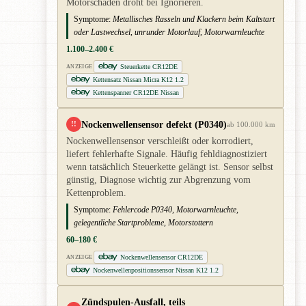
Motorschaden droht bei Ignorieren.
Symptome:
Metallisches Rasseln und Klackern beim Kaltstart
oder Lastwechsel, unrunder Motorlauf, Motorwarnleuchte
1.100–2.400 €
Steuerkette CR12DE
ANZEIGE
Kettensatz Nissan Micra K12 1.2
Kettenspanner CR12DE Nissan
Nockenwellensensor defekt (P0340)
!!
ab 100.000 km
Nockenwellensensor verschleißt oder korrodiert,
liefert fehlerhafte Signale. Häufig fehldiagnostiziert
wenn tatsächlich Steuerkette gelängt ist. Sensor selbst
günstig, Diagnose wichtig zur Abgrenzung vom
Kettenproblem.
Symptome:
Fehlercode P0340, Motorwarnleuchte,
gelegentliche Startprobleme, Motorstottern
60–180 €
Nockenwellensensor CR12DE
ANZEIGE
Nockenwellenpositionssensor Nissan K12 1.2
Zündspulen-Ausfall, teils