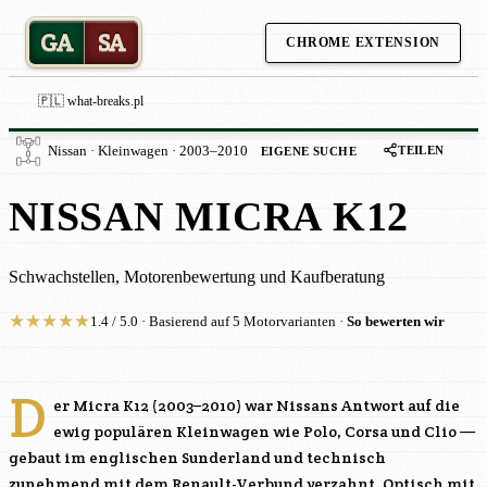
GA
SA
CHROME EXTENSION
🇵🇱 what-breaks.pl
TEILEN
Nissan · Kleinwagen · 2003–2010
EIGENE SUCHE
NISSAN MICRA K12
Schwachstellen, Motorenbewertung und Kaufberatung
★
★
★
★
★
1.4 / 5.0 · Basierend auf 5 Motorvarianten ·
So bewerten wir
D
er Micra K12 (2003–2010) war Nissans Antwort auf die
ewig populären Kleinwagen wie Polo, Corsa und Clio —
gebaut im englischen Sunderland und technisch
zunehmend mit dem Renault-Verbund verzahnt. Optisch mit