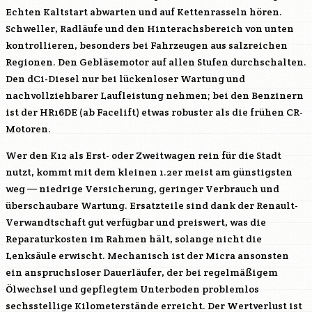
Echten Kaltstart abwarten und auf Kettenrasseln hören.
Schweller, Radläufe und den Hinterachsbereich von unten
kontrollieren, besonders bei Fahrzeugen aus salzreichen
Regionen. Den Gebläsemotor auf allen Stufen durchschalten.
Den dCi-Diesel nur bei lückenloser Wartung und
nachvollziehbarer Laufleistung nehmen; bei den Benzinern
ist der
HR16DE
(ab Facelift) etwas robuster als die frühen CR-
Motoren.
Wer den K12 als Erst- oder Zweitwagen rein für die Stadt
nutzt, kommt mit dem kleinen 1.2er meist am günstigsten
weg — niedrige Versicherung, geringer Verbrauch und
überschaubare Wartung. Ersatzteile sind dank der Renault-
Verwandtschaft gut verfügbar und preiswert, was die
Reparaturkosten im Rahmen hält, solange nicht die
Lenksäule erwischt. Mechanisch ist der Micra ansonsten
ein anspruchsloser Dauerläufer, der bei regelmäßigem
Ölwechsel und gepflegtem Unterboden problemlos
sechsstellige Kilometerstände erreicht. Der Wertverlust ist