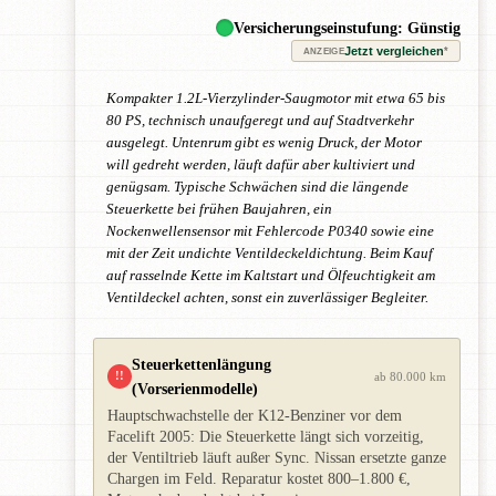
Versicherungseinstufung: Günstig
Jetzt vergleichen
*
ANZEIGE
Kompakter 1.2L-Vierzylinder-Saugmotor mit etwa 65 bis
80 PS, technisch unaufgeregt und auf Stadtverkehr
ausgelegt. Untenrum gibt es wenig Druck, der Motor
will gedreht werden, läuft dafür aber kultiviert und
genügsam. Typische Schwächen sind die längende
Steuerkette bei frühen Baujahren, ein
Nockenwellensensor mit Fehlercode P0340 sowie eine
mit der Zeit undichte Ventildeckeldichtung. Beim Kauf
auf rasselnde Kette im Kaltstart und Ölfeuchtigkeit am
Ventildeckel achten, sonst ein zuverlässiger Begleiter.
Steuerkettenlängung
!!
ab 80.000 km
(Vorserienmodelle)
Hauptschwachstelle der K12-Benziner vor dem
Facelift 2005: Die Steuerkette längt sich vorzeitig,
der Ventiltrieb läuft außer Sync. Nissan ersetzte ganze
Chargen im Feld. Reparatur kostet 800–1.800 €,