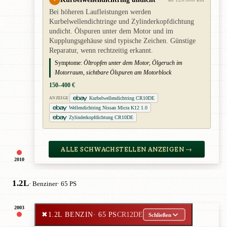
Bei höheren Laufleistungen werden
Kurbelwellendichtringe und Zylinderkopfdichtung
undicht. Ölspuren unter dem Motor und im
Kupplungsgehäuse sind typische Zeichen. Günstige
Reparatur, wenn rechtzeitig erkannt.
Symptome:
Öltropfen unter dem Motor, Ölgeruch im
Motorraum, sichtbare Ölspuren am Motorblock
150–400 €
Kurbelwellendichtring CR10DE
ANZEIGE
Wellendichtring Nissan Micra K12 1.0
Zylinderkopfdichtung CR10DE
ALLE SCHWACHSTELLEN ANZEIGEN →
2010
1.2L
· Benziner
· 65 PS
2003
✖
1.2L BENZIN
· 65 PS
CR12DE
Schließen