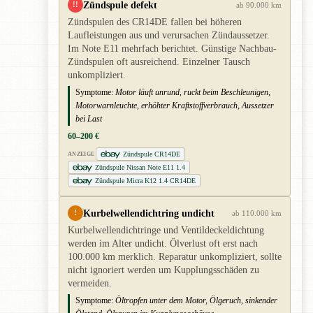
Zündspule defekt
!!
ab 90.000 km
Zündspulen des CR14DE fallen bei höheren
Laufleistungen aus und verursachen Zündaussetzer.
Im Note E11 mehrfach berichtet. Günstige Nachbau-
Zündspulen oft ausreichend. Einzelner Tausch
unkompliziert.
Symptome:
Motor läuft unrund, ruckt beim Beschleunigen,
Motorwarnleuchte, erhöhter Kraftstoffverbrauch, Aussetzer
bei Last
60–200 €
Zündspule CR14DE
ANZEIGE
Zündspule Nissan Note E11 1.4
Zündspule Micra K12 1.4 CR14DE
Kurbelwellendichtring undicht
!
ab 110.000 km
Kurbelwellendichtringe und Ventildeckeldichtung
werden im Alter undicht. Ölverlust oft erst nach
100.000 km merklich. Reparatur unkompliziert, sollte
nicht ignoriert werden um Kupplungsschäden zu
vermeiden.
Symptome:
Öltropfen unter dem Motor, Ölgeruch, sinkender