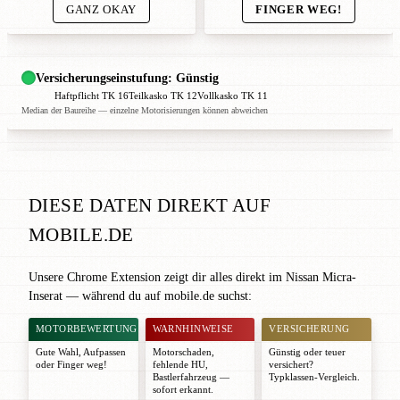
GANZ OKAY
FINGER WEG!
Versicherungseinstufung: Günstig
Haftpflicht TK 16
Teilkasko TK 12
Vollkasko TK 11
Median der Baureihe — einzelne Motorisierungen können abweichen
DIESE DATEN DIREKT AUF
MOBILE.DE
Unsere Chrome Extension zeigt dir alles direkt im Nissan Micra-
Inserat — während du auf mobile.de suchst:
MOTORBEWERTUNG
WARNHINWEISE
VERSICHERUNG
Gute Wahl
,
Aufpassen
Motorschaden,
Günstig oder teuer
oder
Finger weg!
fehlende HU,
versichert?
Bastlerfahrzeug —
Typklassen-Vergleich.
sofort erkannt.