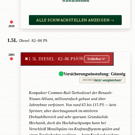
Schwachstellen
ALLE SCHWACHSTELLEN ANZEIGEN →
2010
1.5L
· Diesel
· 82–86 PS
2003
✖
1.5L DIESEL
· 82–86 PS
K9K
Schließen
Versicherungseinstufung: Günstig
Jetzt vergleichen
*
ANZEIGE
Kompakter Common-Rail-Turbodiesel der Renault-
Nissan-Allianz, millionenfach gebaut und über
Jahrzehnte verfeinert. Von rund 65 bis 115 PS — kein
Sprinter, aber durchzugsstark im mittleren
Drehzahlbereich und sehr sparsam. Grundsolide
Mechanik, doch die Hochdruckpumpe kann bei
Verschleiß Metallspäne ins Kraftstoffsystem spülen und