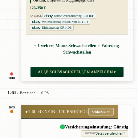
Ölstand, Ölspuren im Kupplungsgehäuse
120–350 €
Kurbelwellendichtring CR14DE
ANZEIGE
Wellendichtring Nissan Note E11 1.4
Dichtungssatz CR14DE
+ 1 weitere Motor-Schwachstellen + Fahrzeug-
Schwachstellen
ALLE SCHWACHSTELLEN ANZEIGEN ▾
2010
1.6L
· Benziner
· 110 PS
2005
●
1.6L BENZIN
· 110 PS
HR16DE
Schließen
Versicherungseinstufung: Günstig
Jetzt vergleichen
*
ANZEIGE