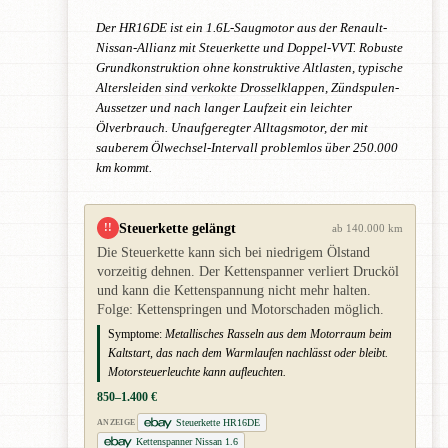
Der HR16DE ist ein 1.6L-Saugmotor aus der Renault-
Nissan-Allianz mit Steuerkette und Doppel-VVT. Robuste
Grundkonstruktion ohne konstruktive Altlasten, typische
Altersleiden sind verkokte Drosselklappen, Zündspulen-
Aussetzer und nach langer Laufzeit ein leichter
Ölverbrauch. Unaufgeregter Alltagsmotor, der mit
sauberem Ölwechsel-Intervall problemlos über 250.000
km kommt.
Steuerkette gelängt
!!
ab 140.000 km
Die Steuerkette kann sich bei niedrigem Ölstand
vorzeitig dehnen. Der Kettenspanner verliert Drucköl
und kann die Kettenspannung nicht mehr halten.
Folge: Kettenspringen und Motorschaden möglich.
Symptome:
Metallisches Rasseln aus dem Motorraum beim
Kaltstart, das nach dem Warmlaufen nachlässt oder bleibt.
Motorsteuerleuchte kann aufleuchten.
850–1.400 €
Steuerkette HR16DE
ANZEIGE
Kettenspanner Nissan 1.6