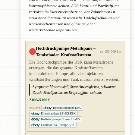
einen Totalschaden auslösen — beim Kauf auf saubere
Wartungshistorie achten. AGR-Ventil und Partikelfilter
verkoken im Kurzstreckenbetrieb, der Zahnriemen ist
strikt nach Intervall zu wechseln. Ladeluftschlauch und
Nockenwellensensor sind günstige, aber
wiederkehrende Reparaturen.
Hochdruckpumpe Metallspäne –
!!
ab 150.000 km
Totalschaden Kraftstoffsystem
Die Hochdruckpumpe des K9K kann Metallspäne
erzeugen, die das gesamte Kraftstoffsystem
kontaminieren. Pumpe, alle vier Injektoren,
Kraftstoffleitungen und Tank müssen ersetzt werden.
Symptome:
Motorausfall, Startschwierigkeiten, schwarzer
Rauch, Metallpartikel im Kraftstofffilter sichtbar.
2.000–5.000 €
Hochdruckpumpe K9K
ANZEIGE
Einspritzdüsen 1.5 dCi K9K
Kraftstoffpumpe Nissan 1.5 dCi
Common-Rail Pumpe K9K