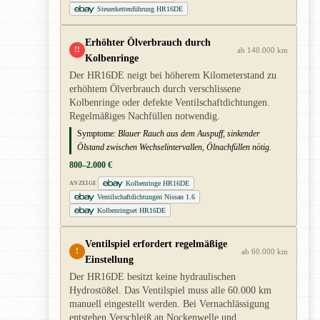
Steuerkettenführung HR16DE
Erhöhter Ölverbrauch durch
!!
ab 140.000 km
Kolbenringe
Der HR16DE neigt bei höherem Kilometerstand zu
erhöhtem Ölverbrauch durch verschlissene
Kolbenringe oder defekte Ventilschaftdichtungen.
Regelmäßiges Nachfüllen notwendig.
Symptome:
Blauer Rauch aus dem Auspuff, sinkender
Ölstand zwischen Wechselintervallen, Ölnachfüllen nötig.
800–2.000 €
Kolbenringe HR16DE
ANZEIGE
Ventilschaftdichtungen Nissan 1.6
Kolbenringset HR16DE
Ventilspiel erfordert regelmäßige
!
ab 60.000 km
Einstellung
Der HR16DE besitzt keine hydraulischen
Hydrostößel. Das Ventilspiel muss alle 60.000 km
manuell eingestellt werden. Bei Vernachlässigung
entstehen Verschleiß an Nockenwelle und