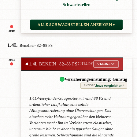
Schwachstellen
ALLE SCHWACHSTELLEN ANZEIGEN ▾
2010
1.4L
· Benziner
· 82–88 PS
2003
✖
1.4L BENZIN
· 82–88 PS
CR14DE
Schließen
Versicherungseinstufung: Günstig
Jetzt vergleichen
*
ANZEIGE
1.4L-Vierzylinder-Saugmotor mit rund 88 PS und
ordentlicher Laufkultur, eine solide
Alltagsmotorisierung ohne Überraschungen. Das
bisschen mehr Hubraum gegenüber den kleineren
Varianten macht ihn im Verkehr etwas elastischer,
untenrum bleibt er aber ein typischer Sauger ohne
große Reserven. Schwachpunkte sind die längende