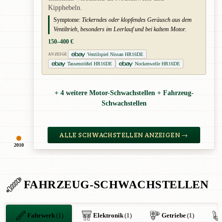
Kipphebeln.
Symptome:
Tickerndes oder klopfendes Geräusch aus dem
Ventiltrieb, besonders im Leerlauf und bei kaltem Motor.
150–400 €
Ventilspiel Nissan HR16DE
ANZEIGE
Tassenstößel HR16DE
Nockenwelle HR16DE
+ 4 weitere Motor-Schwachstellen + Fahrzeug-
Schwachstellen
ALLE SCHWACHSTELLEN ANZEIGEN →
2010
FAHRZEUG-SCHWACHSTELLEN
Fahrwerk
(1)
Elektronik
(1)
Getriebe
(1)