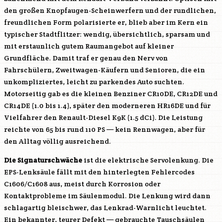
den großen Knopfaugen-Scheinwerfern und der rundlichen,
freundlichen Form polarisierte er, blieb aber im Kern ein
typischer Stadtflitzer: wendig, übersichtlich, sparsam und
mit erstaunlich gutem Raumangebot auf kleiner
Grundfläche. Damit traf er genau den Nerv von
Fahrschülern, Zweitwagen-Käufern und Senioren, die ein
unkompliziertes, leicht zu parkendes Auto suchten.
Motorseitig gab es die kleinen Benziner
CR10DE
,
CR12DE
und
CR14DE
(1.0 bis 1.4), später den moderneren
HR16DE
und für
Vielfahrer den Renault-Diesel
K9K
(1.5 dCi). Die Leistung
reichte von 65 bis rund 110 PS — kein Rennwagen, aber für
den Alltag völlig ausreichend.
Die Signaturschwäche
ist die elektrische Servolenkung. Die
EPS-Lenksäule fällt mit den hinterlegten Fehlercodes
C1606/C1608 aus, meist durch Korrosion oder
Kontaktprobleme im Säulenmodul. Die Lenkung wird dann
schlagartig bleischwer, das Lenkrad-Warnlicht leuchtet.
Ein bekannter, teurer Defekt — gebrauchte Tauschsäulen