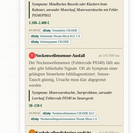
Symptome:
Metallisches Rasseln oder Klackern beim
Kaltstart, unrunder Motorlauf, Motorwarnleuchte mit Fehler
P0340/P0011
1.100–2.400 €
Steuerkette CR10DE
ANZEIGE
Kettensatz Nissan Micra K12 1.0
Kettenspanner CR10DE
Nockenwellensensor-Ausfall
!!
ab 105.000 km
Der Nockenwellensensor (Fehlercode P0340) fällt aus
oder gibt fehlerhafte Signale. Oft als Symptom einer
gelängten Steuerkette fehldiagnostiziert. Sensor-
Tausch günstig, Ursache muss klar abgegrenzt
werden.
Symptome:
Motorwarnleuchte, Startprobleme, unrunder
Leerlauf, Fehlercode P0340 im Steuergerät
30–150 €
Nockenwellensensor CR10DE K12
ANZEIGE
Nockenwellenpositionssensor Nissan Micra 1.0
Kurbelwellendichtring undicht
!
ab 120.000 km