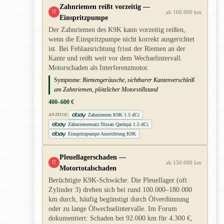
Zahnriemen reißt vorzeitig —
!!
ab 160.000 km
Einspritzpumpe
Der Zahnriemen des K9K kann vorzeitig reißen,
wenn die Einspritzpumpe nicht korrekt ausgerichtet
ist. Bei Fehlausrichtung frisst der Riemen an der
Kante und reißt weit vor dem Wechselintervall.
Motorschaden als Interferenzmotor.
Symptome:
Riemengeräusche, sichtbarer Kantenverschleiß
am Zahnriemen, plötzlicher Motorstillstand
400–600 €
Zahnriemen K9K 1.5 dCi
ANZEIGE
Zahnriemensatz Nissan Qashqai 1.5 dCi
Einspritzpumpe Ausrichtung K9K
Pleuellagerschaden —
!!
ab 150.000 km
Motortotalschaden
Berüchtigte K9K-Schwäche: Die Pleuellager (oft
Zylinder 3) drehen sich bei rund 100.000–180.000
km durch, häufig begünstigt durch Ölverdünnung
oder zu lange Ölwechselintervalle. Im Forum
dokumentiert: Schaden bei 92.000 km für 4.300 €,