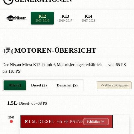
K12
K13
K14
Nissan
2003–2010
2010–2017
2017–2023
MOTOREN-ÜBERSICHT
Der Nissan Micra K12 ist mit 6 Motorisierungen erhältlich — von 65 PS
bis 110 PS.
Alle (7)
Diesel (2)
Benziner (5)
Alle zuklappen
1.5L
· Diesel
· 65–68 PS
2003
✖
1.5L DIESEL
· 65–68 PS
K9K
Schließen