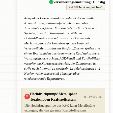
Versicherungseinstufung: Günstig
Jetzt vergleichen
*
ANZEIGE
Kompakter Common-Rail-Turbodiesel der Renault-
Nissan-Allianz, millionenfach gebaut und über
Jahrzehnte verfeinert. Von rund 65 bis 115 PS — kein
Sprinter, aber durchzugsstark im mittleren
Drehzahlbereich und sehr sparsam. Grundsolide
Mechanik, doch die Hochdruckpumpe kann bei
Verschleiß Metallspäne ins Kraftstoffsystem spülen und
einen Totalschaden auslösen — beim Kauf auf saubere
Wartungshistorie achten. AGR-Ventil und Partikelfilter
verkoken im Kurzstreckenbetrieb, der Zahnriemen ist
strikt nach Intervall zu wechseln. Ladeluftschlauch und
Nockenwellensensor sind günstige, aber
wiederkehrende Reparaturen.
Hochdruckpumpe Metallspäne –
!!
ab 150.000 km
Totalschaden Kraftstoffsystem
Die Hochdruckpumpe des K9K kann Metallspäne
erzeugen, die das gesamte Kraftstoffsystem