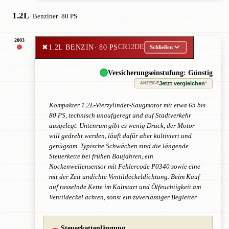
1.2L
· Benziner
· 80 PS
2003
✖
1.2L BENZIN
· 80 PS
CR12DE
Schließen
Versicherungseinstufung: Günstig
Jetzt vergleichen
*
ANZEIGE
Kompakter 1.2L-Vierzylinder-Saugmotor mit etwa 65 bis
80 PS, technisch unaufgeregt und auf Stadtverkehr
ausgelegt. Untenrum gibt es wenig Druck, der Motor
will gedreht werden, läuft dafür aber kultiviert und
genügsam. Typische Schwächen sind die längende
Steuerkette bei frühen Baujahren, ein
Nockenwellensensor mit Fehlercode P0340 sowie eine
mit der Zeit undichte Ventildeckeldichtung. Beim Kauf
auf rasselnde Kette im Kaltstart und Ölfeuchtigkeit am
Ventildeckel achten, sonst ein zuverlässiger Begleiter.
Steuerkettenlängung