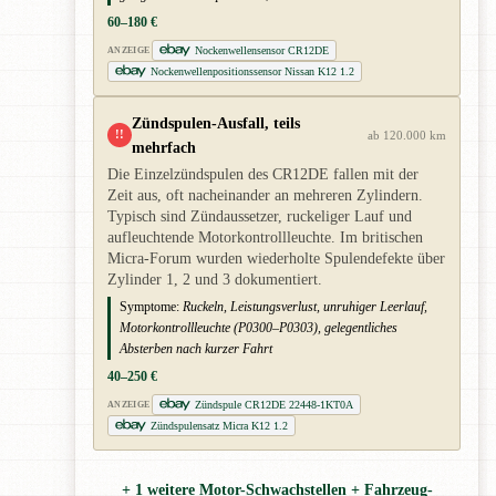
60–180 €
Nockenwellensensor CR12DE
ANZEIGE
Nockenwellenpositionssensor Nissan K12 1.2
Zündspulen-Ausfall, teils
!!
ab 120.000 km
mehrfach
Die Einzelzündspulen des CR12DE fallen mit der
Zeit aus, oft nacheinander an mehreren Zylindern.
Typisch sind Zündaussetzer, ruckeliger Lauf und
aufleuchtende Motorkontrollleuchte. Im britischen
Micra-Forum wurden wiederholte Spulendefekte über
Zylinder 1, 2 und 3 dokumentiert.
Symptome:
Ruckeln, Leistungsverlust, unruhiger Leerlauf,
Motorkontrollleuchte (P0300–P0303), gelegentliches
Absterben nach kurzer Fahrt
40–250 €
Zündspule CR12DE 22448-1KT0A
ANZEIGE
Zündspulensatz Micra K12 1.2
+ 1 weitere Motor-Schwachstellen + Fahrzeug-