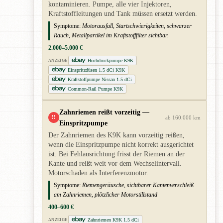
kontaminieren. Pumpe, alle vier Injektoren,
Kraftstoffleitungen und Tank müssen ersetzt werden.
Symptome:
Motorausfall, Startschwierigkeiten, schwarzer
Rauch, Metallpartikel im Kraftstofffilter sichtbar.
2.000–5.000 €
Hochdruckpumpe K9K
ANZEIGE
Einspritzdüsen 1.5 dCi K9K
Kraftstoffpumpe Nissan 1.5 dCi
Common-Rail Pumpe K9K
Zahnriemen reißt vorzeitig —
!!
ab 160.000 km
Einspritzpumpe
Der Zahnriemen des K9K kann vorzeitig reißen,
wenn die Einspritzpumpe nicht korrekt ausgerichtet
ist. Bei Fehlausrichtung frisst der Riemen an der
Kante und reißt weit vor dem Wechselintervall.
Motorschaden als Interferenzmotor.
Symptome:
Riemengeräusche, sichtbarer Kantenverschleiß
am Zahnriemen, plötzlicher Motorstillstand
400–600 €
Zahnriemen K9K 1.5 dCi
ANZEIGE