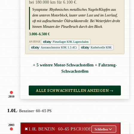
bei 180.000 km für 6.100 €.
Symptome:
Rhythmisches metallisches Nageln/Klopfen aus
dem unteren Motorblock, lauter unter Last und im Leerlauf,
oft mit aufleuchtender Öldruckkontrolle. Bei Weiterfahrt droht
binnen Minuten der Pleuelbruch durch den Block.
3.000–6.500 €
Pleuellager K9K Lagerschalen
ANZEIGE
Austauschmotor K9K 1.5 dCi
Kurbelwelle K9K
+ 5 weitere Motor-Schwachstellen + Fahrzeug-
Schwachstellen
ALLE SCHWACHSTELLEN ANZEIGEN →
2010
1.0L
· Benziner
· 60–65 PS
2003
✖
1.0L BENZIN
· 60–65 PS
CR10DE
Schließen