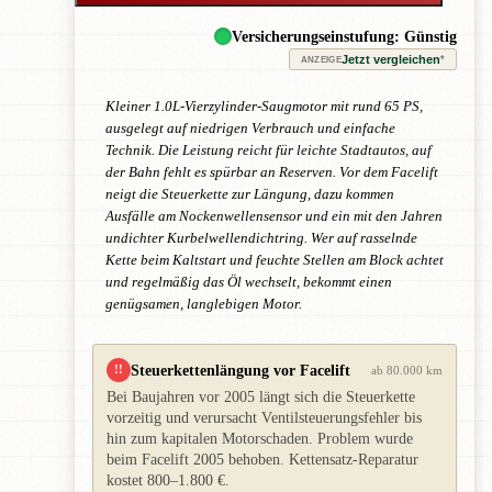
Versicherungseinstufung: Günstig
Jetzt vergleichen
*
ANZEIGE
Kleiner 1.0L-Vierzylinder-Saugmotor mit rund 65 PS,
ausgelegt auf niedrigen Verbrauch und einfache
Technik. Die Leistung reicht für leichte Stadtautos, auf
der Bahn fehlt es spürbar an Reserven. Vor dem Facelift
neigt die Steuerkette zur Längung, dazu kommen
Ausfälle am Nockenwellensensor und ein mit den Jahren
undichter Kurbelwellendichtring. Wer auf rasselnde
Kette beim Kaltstart und feuchte Stellen am Block achtet
und regelmäßig das Öl wechselt, bekommt einen
genügsamen, langlebigen Motor.
Steuerkettenlängung vor Facelift
!!
ab 80.000 km
Bei Baujahren vor 2005 längt sich die Steuerkette
vorzeitig und verursacht Ventilsteuerungsfehler bis
hin zum kapitalen Motorschaden. Problem wurde
beim Facelift 2005 behoben. Kettensatz-Reparatur
kostet 800–1.800 €.