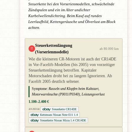
Steuerkette bei den Vorserienmodellen, schwächelnde
Zündspulen und ein im Alter undichter
Kurbelwellendichtring. Beim Kauf auf rundes
Leerlaufbild, Kettengeräusche und Ölverlust am Block
achten.
Steuerkettenlängung
!!
ab 80.000 km
(Vorserienmodelle)
Wie die kleineren CR-Motoren ist auch der CR14DE
in Vor-Facelift-Modellen (bis 2005) von vorzeitiger
Steuerkettenlängung betroffen. Kapitaler
Motorschaden droht bei zu langem Ignorieren. Ab
Facelift 2005 deutlich seltener.
Symptome:
Rasseln und Klopfen beim Kaltstart,
Motorwarnleuchte (P0011/P0340), Leistungsverlust
1.100–2.400 €
Steuerkette CR14DE
ANZEIGE
Kettensatz Nissan Note E11 1.4
Steuerkette Nissan Micra 1.4 CR14DE