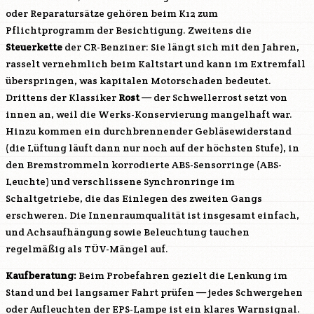
oder Reparatursätze gehören beim K12 zum
Pflichtprogramm der Besichtigung. Zweitens die
Steuerkette
der CR-Benziner: Sie längt sich mit den Jahren,
rasselt vernehmlich beim Kaltstart und kann im Extremfall
überspringen, was kapitalen Motorschaden bedeutet.
Drittens der Klassiker
Rost
— der Schwellerrost setzt von
innen an, weil die Werks-Konservierung mangelhaft war.
Hinzu kommen ein durchbrennender Gebläsewiderstand
(die Lüftung läuft dann nur noch auf der höchsten Stufe), in
den Bremstrommeln korrodierte ABS-Sensorringe (ABS-
Leuchte) und verschlissene Synchronringe im
Schaltgetriebe, die das Einlegen des zweiten Gangs
erschweren. Die Innenraumqualität ist insgesamt einfach,
und Achsaufhängung sowie Beleuchtung tauchen
regelmäßig als TÜV-Mängel auf.
Kaufberatung:
Beim Probefahren gezielt die Lenkung im
Stand und bei langsamer Fahrt prüfen — jedes Schwergehen
oder Aufleuchten der EPS-Lampe ist ein klares Warnsignal.