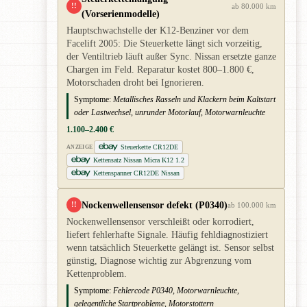
!!
ab 80.000 km
(Vorserienmodelle)
Hauptschwachstelle der K12-Benziner vor dem
Facelift 2005: Die Steuerkette längt sich vorzeitig,
der Ventiltrieb läuft außer Sync. Nissan ersetzte ganze
Chargen im Feld. Reparatur kostet 800–1.800 €,
Motorschaden droht bei Ignorieren.
Symptome:
Metallisches Rasseln und Klackern beim Kaltstart
oder Lastwechsel, unrunder Motorlauf, Motorwarnleuchte
1.100–2.400 €
Steuerkette CR12DE
ANZEIGE
Kettensatz Nissan Micra K12 1.2
Kettenspanner CR12DE Nissan
Nockenwellensensor defekt (P0340)
!!
ab 100.000 km
Nockenwellensensor verschleißt oder korrodiert,
liefert fehlerhafte Signale. Häufig fehldiagnostiziert
wenn tatsächlich Steuerkette gelängt ist. Sensor selbst
günstig, Diagnose wichtig zur Abgrenzung vom
Kettenproblem.
Symptome:
Fehlercode P0340, Motorwarnleuchte,
gelegentliche Startprobleme, Motorstottern