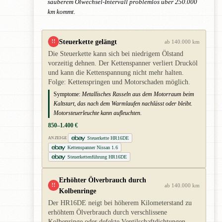
sauberem Ölwechsel-Intervall problemlos über 250.000
km kommt.
Steuerkette gelängt
!!
ab 140.000 km
Die Steuerkette kann sich bei niedrigem Ölstand
vorzeitig dehnen. Der Kettenspanner verliert Drucköl
und kann die Kettenspannung nicht mehr halten.
Folge: Kettenspringen und Motorschaden möglich.
Symptome:
Metallisches Rasseln aus dem Motorraum beim
Kaltstart, das nach dem Warmlaufen nachlässt oder bleibt.
Motorsteuerleuchte kann aufleuchten.
850–1.400 €
Steuerkette HR16DE
ANZEIGE
Kettenspanner Nissan 1.6
Steuerkettenführung HR16DE
Erhöhter Ölverbrauch durch
!!
ab 140.000 km
Kolbenringe
Der HR16DE neigt bei höherem Kilometerstand zu
erhöhtem Ölverbrauch durch verschlissene
Kolbenringe oder defekte Ventilschaftdichtungen.