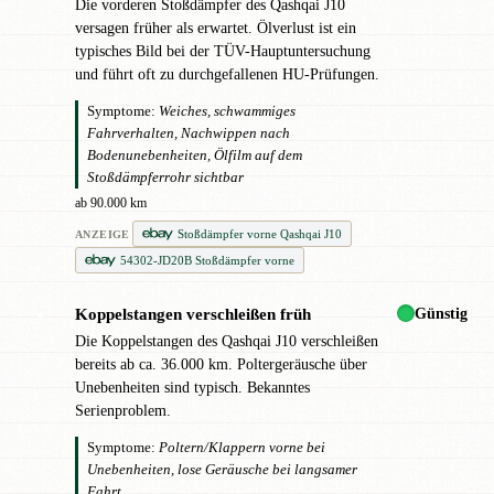
Die vorderen Stoßdämpfer des Qashqai J10
versagen früher als erwartet. Ölverlust ist ein
typisches Bild bei der TÜV-Hauptuntersuchung
und führt oft zu durchgefallenen HU-Prüfungen.
Symptome:
Weiches, schwammiges
Fahrverhalten, Nachwippen nach
Bodenunebenheiten, Ölfilm auf dem
Stoßdämpferrohr sichtbar
ab 90.000 km
Stoßdämpfer vorne Qashqai J10
ANZEIGE
54302-JD20B Stoßdämpfer vorne
Günstig
Koppelstangen verschleißen früh
●
Die Koppelstangen des Qashqai J10 verschleißen
bereits ab ca. 36.000 km. Poltergeräusche über
Unebenheiten sind typisch. Bekanntes
Serienproblem.
Symptome:
Poltern/Klappern vorne bei
Unebenheiten, lose Geräusche bei langsamer
Fahrt