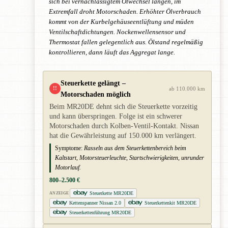
sich bei vernachlässigtem Ölwechsel längen, im
Extremfall droht Motorschaden. Erhöhter Ölverbrauch
kommt von der Kurbelgehäuseentlüftung und müden
Ventilschaftdichtungen. Nockenwellensensor und
Thermostat fallen gelegentlich aus. Ölstand regelmäßig
kontrollieren, dann läuft das Aggregat lange.
Steuerkette gelängt –
!!
ab 110.000 km
Motorschaden möglich
Beim MR20DE dehnt sich die Steuerkette vorzeitig
und kann überspringen. Folge ist ein schwerer
Motorschaden durch Kolben-Ventil-Kontakt. Nissan
hat die Gewährleistung auf 150.000 km verlängert.
Symptome:
Rasseln aus dem Steuerkettenbereich beim
Kaltstart, Motorsteuerleuchte, Startschwierigkeiten, unrunder
Motorlauf.
800–2.500 €
Steuerkette MR20DE
ANZEIGE
Kettenspanner Nissan 2.0
Steuerkettenkit MR20DE
Steuerkettenführung MR20DE