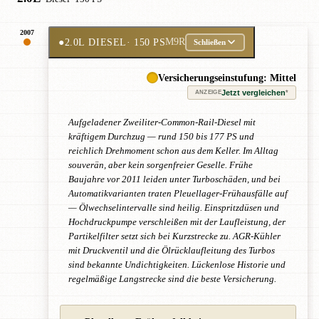
2007
●
2.0L DIESEL
· 150 PS
M9R
Schließen
Versicherungseinstufung: Mittel
Jetzt vergleichen
*
ANZEIGE
Aufgeladener Zweiliter-Common-Rail-Diesel mit
kräftigem Durchzug — rund 150 bis 177 PS und
reichlich Drehmoment schon aus dem Keller. Im Alltag
souverän, aber kein sorgenfreier Geselle. Frühe
Baujahre vor 2011 leiden unter Turboschäden, und bei
Automatikvarianten traten Pleuellager-Frühausfälle auf
— Ölwechselintervalle sind heilig. Einspritzdüsen und
Hochdruckpumpe verschleißen mit der Laufleistung, der
Partikelfilter setzt sich bei Kurzstrecke zu. AGR-Kühler
mit Druckventil und die Ölrücklaufleitung des Turbos
sind bekannte Undichtigkeiten. Lückenlose Historie und
regelmäßige Langstrecke sind die beste Versicherung.