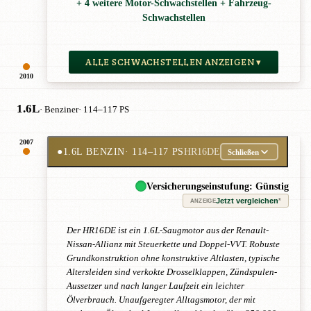
+ 4 weitere Motor-Schwachstellen + Fahrzeug-
Schwachstellen
ALLE SCHWACHSTELLEN ANZEIGEN ▾
2010
1.6L
· Benziner
· 114–117 PS
2007
●
1.6L BENZIN
· 114–117 PS
HR16DE
Schließen
Versicherungseinstufung: Günstig
Jetzt vergleichen
*
ANZEIGE
Der HR16DE ist ein 1.6L-Saugmotor aus der Renault-
Nissan-Allianz mit Steuerkette und Doppel-VVT. Robuste
Grundkonstruktion ohne konstruktive Altlasten, typische
Altersleiden sind verkokte Drosselklappen, Zündspulen-
Aussetzer und nach langer Laufzeit ein leichter
Ölverbrauch. Unaufgeregter Alltagsmotor, der mit