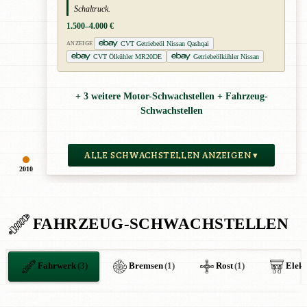
Schaltruck.
1.500–4.000 €
CVT Getriebeöl Nissan Qashqai
ANZEIGE
CVT Ölkühler MR20DE
Getriebeölkühler Nissan
+ 3 weitere Motor-Schwachstellen + Fahrzeug-
Schwachstellen
ALLE SCHWACHSTELLEN ANZEIGEN ▾
2010
FAHRZEUG-SCHWACHSTELLEN
Fahrwerk
(3)
Bremsen
(1)
Rost
(1)
Elekt