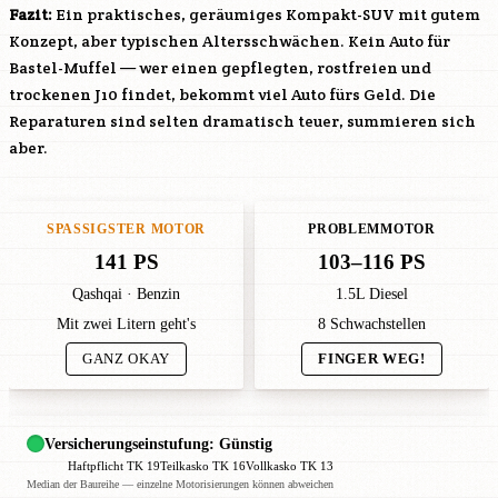
Fazit:
Ein praktisches, geräumiges Kompakt-SUV mit gutem
Konzept, aber typischen Altersschwächen. Kein Auto für
Bastel-Muffel — wer einen gepflegten, rostfreien und
trockenen J10 findet, bekommt viel Auto fürs Geld. Die
Reparaturen sind selten dramatisch teuer, summieren sich
aber.
SPASSIGSTER MOTOR
PROBLEMMOTOR
141 PS
103–116 PS
Qashqai · Benzin
1.5L Diesel
Mit zwei Litern geht's
8 Schwachstellen
GANZ OKAY
FINGER WEG!
Versicherungseinstufung: Günstig
Haftpflicht TK 19
Teilkasko TK 16
Vollkasko TK 13
Median der Baureihe — einzelne Motorisierungen können abweichen