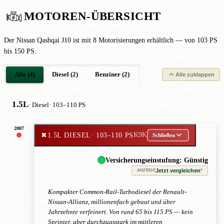
MOTOREN-ÜBERSICHT
Der Nissan Qashqai J10 ist mit 8 Motorisierungen erhältlich — von 103 PS
bis 150 PS.
Alle (4)
Diesel (2)
Benziner (2)
Alle zuklappen
1.5L
· Diesel
· 103–110 PS
2007
✖
1.5L DIESEL
· 103–110 PS
K9K
Schließen
Versicherungseinstufung: Günstig
Jetzt vergleichen
*
ANZEIGE
Kompakter Common-Rail-Turbodiesel der Renault-
Nissan-Allianz, millionenfach gebaut und über
Jahrzehnte verfeinert. Von rund 65 bis 115 PS — kein
Sprinter, aber durchzugsstark im mittleren