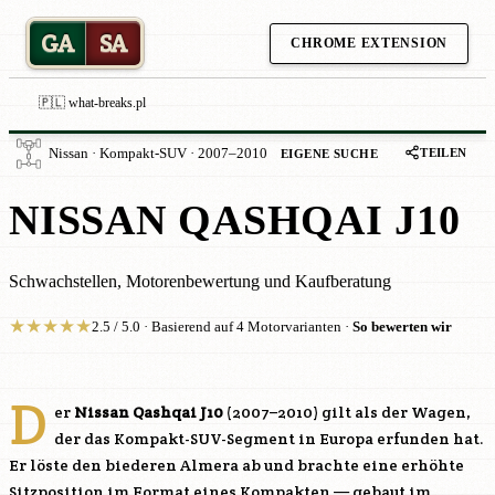
GA
SA
CHROME EXTENSION
🇵🇱 what-breaks.pl
TEILEN
Nissan · Kompakt-SUV · 2007–2010
EIGENE SUCHE
NISSAN QASHQAI J10
Schwachstellen, Motorenbewertung und Kaufberatung
★
★
★
★
★
2.5 / 5.0 · Basierend auf 4 Motorvarianten ·
So bewerten wir
D
er
Nissan Qashqai J10
(2007–2010) gilt als der Wagen,
der das Kompakt-SUV-Segment in Europa erfunden hat.
Er löste den biederen Almera ab und brachte eine erhöhte
Sitzposition im Format eines Kompakten — gebaut im