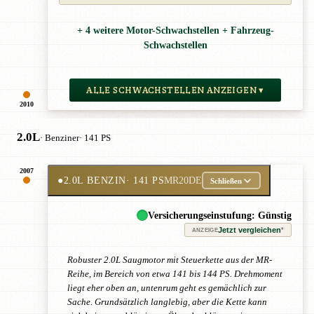
+ 4 weitere Motor-Schwachstellen + Fahrzeug-
Schwachstellen
ALLE SCHWACHSTELLEN ANZEIGEN ▾
2010
2.0L
· Benziner
· 141 PS
2007
●
2.0L BENZIN
· 141 PS
MR20DE
Schließen
Versicherungseinstufung: Günstig
Jetzt vergleichen
*
ANZEIGE
Robuster 2.0L Saugmotor mit Steuerkette aus der MR-
Reihe, im Bereich von etwa 141 bis 144 PS. Drehmoment
liegt eher oben an, untenrum geht es gemächlich zur
Sache. Grundsätzlich langlebig, aber die Kette kann