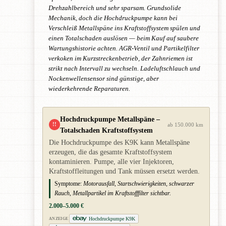
Drehzahlbereich und sehr sparsam. Grundsolide
Mechanik, doch die Hochdruckpumpe kann bei
Verschleiß Metallspäne ins Kraftstoffsystem spülen und
einen Totalschaden auslösen — beim Kauf auf saubere
Wartungshistorie achten. AGR-Ventil und Partikelfilter
verkoken im Kurzstreckenbetrieb, der Zahnriemen ist
strikt nach Intervall zu wechseln. Ladeluftschlauch und
Nockenwellensensor sind günstige, aber
wiederkehrende Reparaturen.
Hochdruckpumpe Metallspäne –
!!
ab 150.000 km
Totalschaden Kraftstoffsystem
Die Hochdruckpumpe des K9K kann Metallspäne
erzeugen, die das gesamte Kraftstoffsystem
kontaminieren. Pumpe, alle vier Injektoren,
Kraftstoffleitungen und Tank müssen ersetzt werden.
Symptome:
Motorausfall, Startschwierigkeiten, schwarzer
Rauch, Metallpartikel im Kraftstofffilter sichtbar.
2.000–5.000 €
Hochdruckpumpe K9K
ANZEIGE