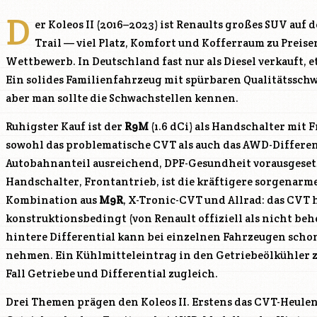
D
er Koleos II (2016–2023) ist Renaults großes SUV auf 
Trail — viel Platz, Komfort und Kofferraum zu Preis
Wettbewerb. In Deutschland fast nur als Diesel verkauft, e
Ein solides Familienfahrzeug mit spürbaren Qualitätssch
aber man sollte die Schwachstellen kennen.
Ruhigster Kauf ist der
R9M
(1.6 dCi) als Handschalter mit
sowohl das problematische CVT als auch das AWD-Different
Autobahnanteil ausreichend, DPF-Gesundheit vorausgeset
Handschalter, Frontantrieb, ist die kräftigere sorgenarme
Kombination aus
M9R
, X-Tronic-CVT und Allrad: das CVT 
konstruktionsbedingt (von Renault offiziell als nicht be
hintere Differential kann bei einzelnen Fahrzeugen scho
nehmen. Ein Kühlmitteleintrag in den Getriebeölkühler 
Fall Getriebe und Differential zugleich.
Drei Themen prägen den Koleos II. Erstens das CVT-Heulen