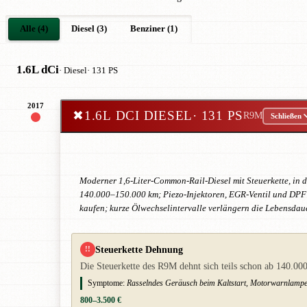
Alle (4)
Diesel (3)
Benziner (1)
1.6L dCi
· Diesel
· 131 PS
2017
✖
1.6L DCI DIESEL
· 131 PS
R9M
Schließen
Moderner 1,6-Liter-Common-Rail-Diesel mit Steuerkette, in 
140.000–150.000 km; Piezo-Injektoren, EGR-Ventil und DPF si
kaufen; kurze Ölwechselintervalle verlängern die Lebensdaue
Steuerkette Dehnung
!!
Die Steuerkette des R9M dehnt sich teils schon ab 140.0
Symptome:
Rasselndes Geräusch beim Kaltstart, Motorwarnlampe
800–3.500 €