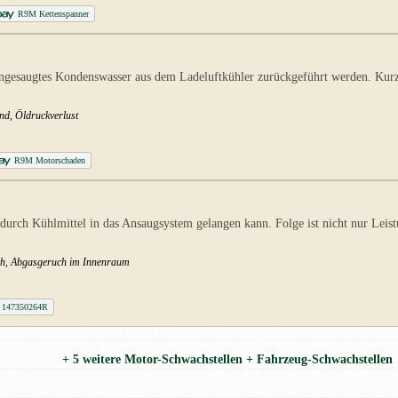
R9M Kettenspanner
angesaugtes Kondenswasser aus dem Ladeluftkühler zurückgeführt werden. Kurze
and, Öldruckverlust
R9M Motorschaden
urch Kühlmittel in das Ansaugsystem gelangen kann. Folge ist nicht nur Leis
uch, Abgasgeruch im Innenraum
 147350264R
+ 5 weitere Motor-Schwachstellen + Fahrzeug-Schwachstellen