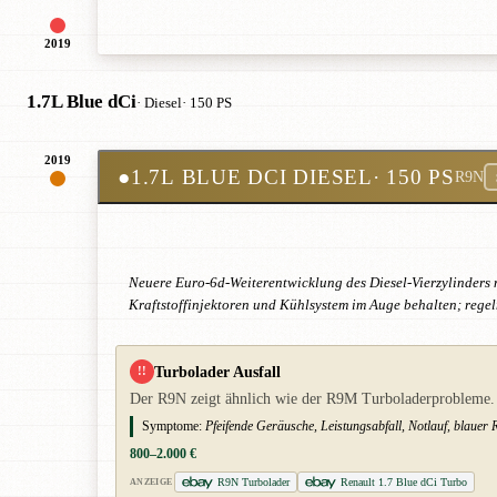
2019
1.7L Blue dCi
· Diesel
· 150 PS
2019
●
1.7L BLUE DCI DIESEL
· 150 PS
R9N
Neuere Euro-6d-Weiterentwicklung des Diesel-Vierzylinders
Kraftstoffinjektoren und Kühlsystem im Auge behalten; reg
Turbolader Ausfall
!!
Der R9N zeigt ähnlich wie der R9M Turboladerprobleme. 
Symptome:
Pfeifende Geräusche, Leistungsabfall, Notlauf, blauer
800–2.000 €
R9N Turbolader
Renault 1.7 Blue dCi Turbo
ANZEIGE