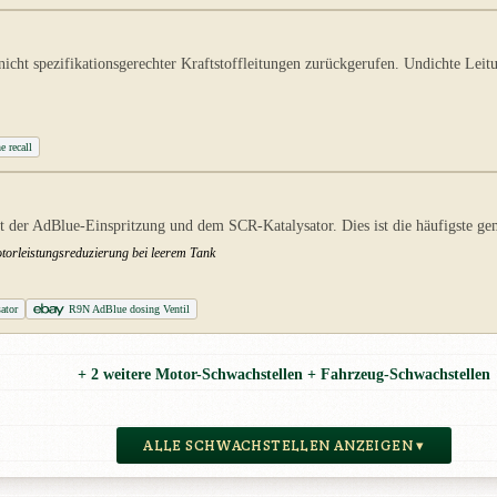
t spezifikationsgerechter Kraftstoffleitungen zurückgerufen. Undichte Leitun
e recall
der AdBlue-Einspritzung und dem SCR-Katalysator. Dies ist die häufigste gemel
orleistungsreduzierung bei leerem Tank
ator
R9N AdBlue dosing Ventil
+ 2 weitere Motor-Schwachstellen + Fahrzeug-Schwachstellen
ALLE SCHWACHSTELLEN ANZEIGEN ▾