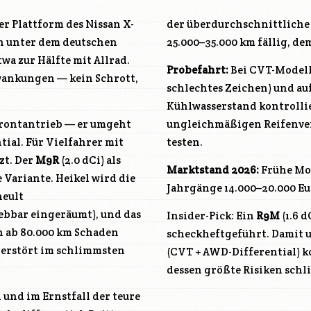
der Plattform des Nissan X-
der überdurchschnittliche 
en unter dem deutschen
25.000–35.000 km fällig, d
twa zur Hälfte mit Allrad.
Probefahrt:
Bei CVT-Modell
wankungen — kein Schrott,
schlechtes Zeichen) und au
Kühlwasserstand kontrollie
 Frontantrieb — er umgeht
ungleichmäßigen Reifenver
ial. Für Vielfahrer mit
testen.
zt. Der
M9R
(2.0 dCi) als
Marktstand 2026:
Frühe Mod
 Variante. Heikel wird die
Jahrgänge 14.000–20.000 Eur
heult
hebbar eingeräumt), und das
Insider-Pick: Ein
R9M
(1.6 
n ab 80.000 km Schaden
scheckheftgeführt. Damit 
zerstört im schlimmsten
(CVT + AWD-Differential) 
dessen größte Risiken schli
 und im Ernstfall der teure