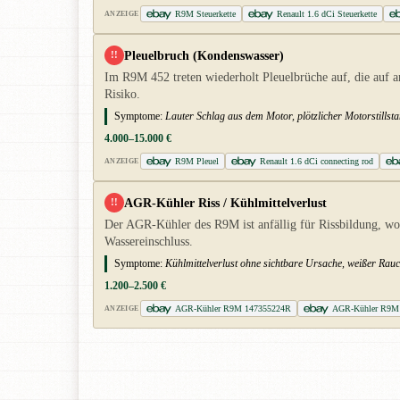
R9M Steuerkette
Renault 1.6 dCi Steuerkette
ANZEIGE
Pleuelbruch (Kondenswasser)
!!
Im R9M 452 treten wiederholt Pleuelbrüche auf, die auf 
Risiko.
Symptome:
Lauter Schlag aus dem Motor, plötzlicher Motorstillst
4.000–15.000 €
R9M Pleuel
Renault 1.6 dCi connecting rod
ANZEIGE
AGR-Kühler Riss / Kühlmittelverlust
!!
Der AGR-Kühler des R9M ist anfällig für Rissbildung, wod
Wassereinschluss.
Symptome:
Kühlmittelverlust ohne sichtbare Ursache, weißer Ra
1.200–2.500 €
AGR-Kühler R9M 147355224R
AGR-Kühler R9M
ANZEIGE