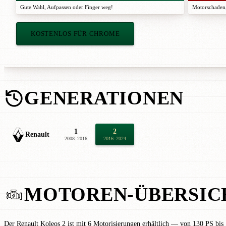
Gute Wahl
,
Aufpassen
oder
Finger weg!
Motorschaden,
KOSTENLOS FÜR CHROME
GENERATIONEN
1
2
Renault
2008–2016
2016–2024
MOTOREN-ÜBERSIC
Der Renault Koleos 2 ist mit 6 Motorisierungen erhältlich — von 130 PS bis