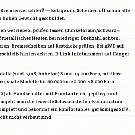
Bremsenverschleiß — Beläge und Scheiben oft schon alle
em hohen Gewicht geschuldet.
en Getriebeöl prüfen lassen (dunkelbraun/schwarz =
f metallisches Heulen bei niedriger Drehzahl achten.
ren, Bremsscheiben auf Restdicke prüfen. Bei AWD auf
schleiß hinten achten. R-Link-Infotainment auf Hänger
elle (2016–2018, hohe km) 8.000–14.000 Euro, mittlere
o, späte Modelle bis 60.000 km 20.000–28.000 Euro.
dCi) als Handschalter mit Frontantrieb, gepflegt und
umgeht man die teuerste Schwachstellen-Kombination
komplett und bekommt ein komfortables, geräumiges SUV,
cht nicht verbaut sind.