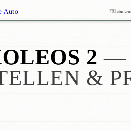
e Auto
🇵🇱 what-brea
OLEOS 2
—
TELLEN & P