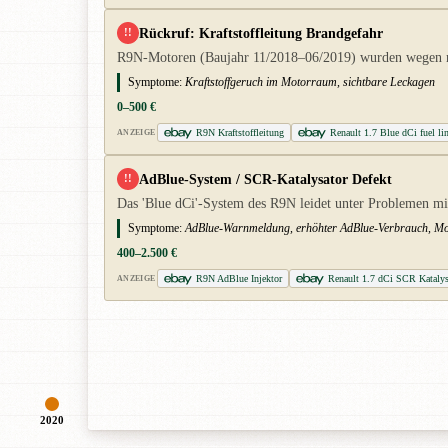
Rückruf: Kraftstoffleitung Brandgefahr
!!
R9N-Motoren (Baujahr 11/2018–06/2019) wurden wegen nich
Symptome:
Kraftstoffgeruch im Motorraum, sichtbare Leckagen
0–500 €
R9N Kraftstoffleitung
Renault 1.7 Blue dCi fuel lin
ANZEIGE
AdBlue-System / SCR-Katalysator Defekt
!!
Das 'Blue dCi'-System des R9N leidet unter Problemen mit 
Symptome:
AdBlue-Warnmeldung, erhöhter AdBlue-Verbrauch, Mot
400–2.500 €
R9N AdBlue Injektor
Renault 1.7 dCi SCR Katalys
ANZEIGE
2020