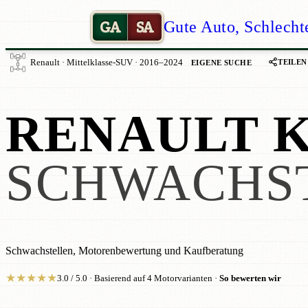
GA
SA
Gute Auto, Schlecht
TEILEN
Renault · Mittelklasse-SUV · 2016–2024
EIGENE SUCHE
RENAULT K
SCHWACHS
Schwachstellen, Motorenbewertung und Kaufberatung
★
★
★
★
★
3.0 / 5.0 · Basierend auf 4 Motorvarianten ·
So bewerten wir