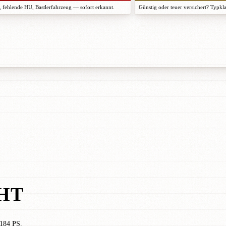
 fehlende HU, Bastlerfahrzeug — sofort erkannt.
Günstig oder teuer versichert? Typkl
HT
 184 PS.