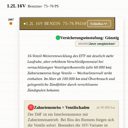
1.2L 16V
· Benziner
· 75–76 PS
2007
●
1.2L 16V BENZIN
· 75–76 PS
D4F
Schließen
Versicherungseinstufung: Günstig
Jetzt vergleichen
*
ANZEIGE
16-Ventil-Weiterentwicklung des D7F mit deutlich mehr
Laufruhe, aber erhöhtem Verschleißpotenzial bei
vernachlässigter Ventilspielkontrolle (alle 60.000 km).
Zahnriemenriss biegt Ventile — Wechselintervall strikt
einhalten. Im Alter ab 100.000 km sind Ölverbrauch und
gelegentliche Zündfehler durch verschlissene
Zündspulen bekannt.
Zahnriemenriss = Ventilschaden
!!
ab 90.000 km
Der D4F ist ein Interferenzmotor mit
Zahnriemenantrieb. Bei Riss des Riemens biegen sich
die Ventile sofort. Besonders die 16V-Variante ist