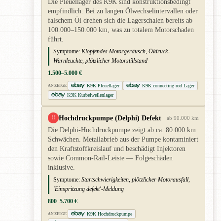
Die Pleuellager des K9K sind konstruktionsbedingt
empfindlich. Bei zu langen Ölwechselintervallen oder
falschem Öl drehen sich die Lagerschalen bereits ab
100.000–150.000 km, was zu totalem Motorschaden
führt.
Symptome:
Klopfendes Motorgeräusch, Öldruck-
Warnleuchte, plötzlicher Motorstillstand
1.500–5.000 €
K9K Pleuellager
K9K connecting rod Lager
ANZEIGE
K9K Kurbelwellenlager
Hochdruckpumpe (Delphi) Defekt
!!
ab 90.000 km
Die Delphi-Hochdruckpumpe zeigt ab ca. 80.000 km
Schwächen. Metallabrieb aus der Pumpe kontaminiert
den Kraftstoffkreislauf und beschädigt Injektoren
sowie Common-Rail-Leiste — Folgeschäden
inklusive.
Symptome:
Startschwierigkeiten, plötzlicher Motorausfall,
'Einspritzung defekt'-Meldung
800–5.700 €
K9K Hochdruckpumpe
ANZEIGE