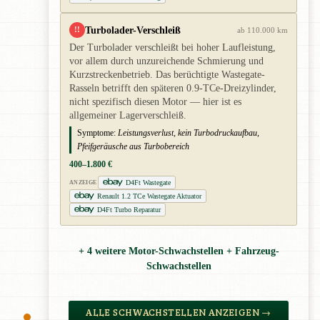
Turbolader-Verschleiß
!!
ab 110.000 km
Der Turbolader verschleißt bei hoher Laufleistung,
vor allem durch unzureichende Schmierung und
Kurzstreckenbetrieb. Das berüchtigte Wastegate-
Rasseln betrifft den späteren 0.9-TCe-Dreizylinder,
nicht spezifisch diesen Motor — hier ist es
allgemeiner Lagerverschleiß.
Symptome:
Leistungsverlust, kein Turbodruckaufbau,
Pfeifgeräusche aus Turbobereich
400–1.800 €
D4Ft Wastegate
ANZEIGE
Renault 1.2 TCe Wastegate Aktuator
D4Ft Turbo Reparatur
+ 4 weitere Motor-Schwachstellen + Fahrzeug-
Schwachstellen
ALLE SCHWACHSTELLEN ANZEIGEN →