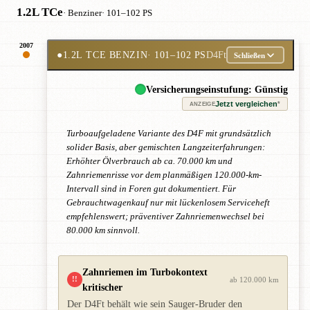
1.2L TCe
· Benziner
· 101–102 PS
2007
●
1.2L TCE BENZIN
· 101–102 PS
D4Ft
Schließen
Versicherungseinstufung: Günstig
Jetzt vergleichen
*
ANZEIGE
Turboaufgeladene Variante des D4F mit grundsätzlich
solider Basis, aber gemischten Langzeiterfahrungen:
Erhöhter Ölverbrauch ab ca. 70.000 km und
Zahnriemenrisse vor dem planmäßigen 120.000-km-
Intervall sind in Foren gut dokumentiert. Für
Gebrauchtwagenkauf nur mit lückenlosem Serviceheft
empfehlenswert; präventiver Zahnriemenwechsel bei
80.000 km sinnvoll.
Zahnriemen im Turbokontext
!!
ab 120.000 km
kritischer
Der D4Ft behält wie sein Sauger-Bruder den