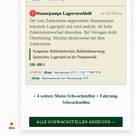
Wasserpumpe Lagerverschleiß
!!
ab 120.000 km
Die vom Zahnriemen angetriebene Wasserpumpe
bekommt Lagerspiel und wird undicht, oft beim
Zahnriemenwechsel übersehen. Bei Versagen droht
Überhitzung. Wechsel idealerweise mit dem
Zahnriemen.
Symptome:
Kühlmittelverlust, Kühlmittelwarnung,
Quietschen, Lagerspiel an der Pumpenwelle
100–400 €
Wasserpumpe D7F 1.2 8V 7700873701
ANZEIGE
Zahnriemensatz mit Wasserpumpe D7F
+ 4 weitere Motor-Schwachstellen + Fahrzeug-
Schwachstellen
ALLE SCHWACHSTELLEN ANZEIGEN →
2014