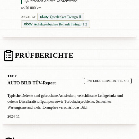
Quietschen an der Vorderachse
ab 70.000 km
Querlenker Twingo II
ANZEIGE
Achslagerbuchse Renault Twingo 1.2
PRÜFBERICHTE
TUEV
UNTERDURCHSCHNITTLICH
AUTO BILD TÜV-Report
Typische Defekte sind gebrochene Achsfedern, verschlissene Lenkgelenke und
defekte Dieselkraftstoffpumpen sowie Turboladerprobleme. Schlechter
Wartungszustand vieler Exemplare verschärft das Bild.
2024-11