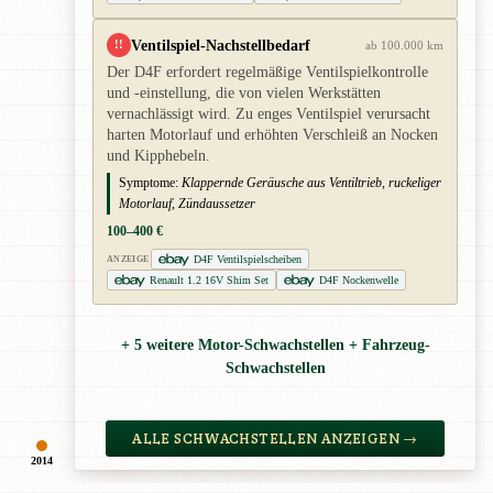
Ventilspiel-Nachstellbedarf
!!
ab 100.000 km
Der D4F erfordert regelmäßige Ventilspielkontrolle
und -einstellung, die von vielen Werkstätten
vernachlässigt wird. Zu enges Ventilspiel verursacht
harten Motorlauf und erhöhten Verschleiß an Nocken
und Kipphebeln.
Symptome:
Klappernde Geräusche aus Ventiltrieb, ruckeliger
Motorlauf, Zündaussetzer
100–400 €
D4F Ventilspielscheiben
ANZEIGE
Renault 1.2 16V Shim Set
D4F Nockenwelle
+ 5 weitere Motor-Schwachstellen + Fahrzeug-
Schwachstellen
ALLE SCHWACHSTELLEN ANZEIGEN →
2014