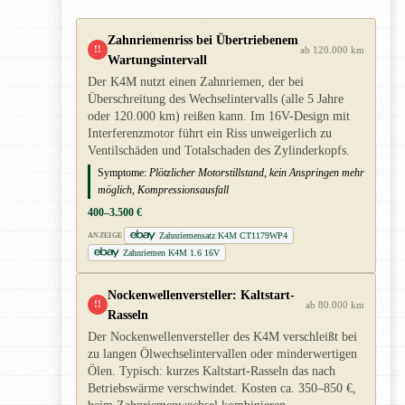
Zahnriemenriss bei Übertriebenem
!!
ab 120.000 km
Wartungsintervall
Der K4M nutzt einen Zahnriemen, der bei
Überschreitung des Wechselintervalls (alle 5 Jahre
oder 120.000 km) reißen kann. Im 16V-Design mit
Interferenzmotor führt ein Riss unweigerlich zu
Ventilschäden und Totalschaden des Zylinderkopfs.
Symptome:
Plötzlicher Motorstillstand, kein Anspringen mehr
möglich, Kompressionsausfall
400–3.500 €
Zahnriemensatz K4M CT1179WP4
ANZEIGE
Zahnriemen K4M 1.6 16V
Nockenwellenversteller: Kaltstart-
!!
ab 80.000 km
Rasseln
Der Nockenwellenversteller des K4M verschleißt bei
zu langen Ölwechselintervallen oder minderwertigen
Ölen. Typisch: kurzes Kaltstart-Rasseln das nach
Betriebswärme verschwindet. Kosten ca. 350–850 €,