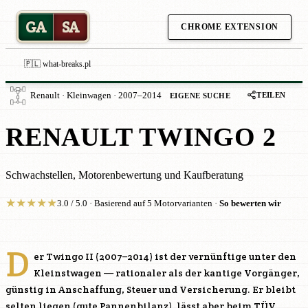
GA
SA
CHROME EXTENSION
🇵🇱 what-breaks.pl
TEILEN
Renault · Kleinwagen · 2007–2014
EIGENE SUCHE
RENAULT TWINGO 2
Schwachstellen, Motorenbewertung und Kaufberatung
★
★
★
★
★
3.0 / 5.0 · Basierend auf 5 Motorvarianten ·
So bewerten wir
D
er Twingo II (2007–2014) ist der vernünftige unter den
Kleinstwagen — rationaler als der kantige Vorgänger,
günstig in Anschaffung, Steuer und Versicherung. Er bleibt
selten liegen (gute Pannenbilanz), lässt aber beim TÜV