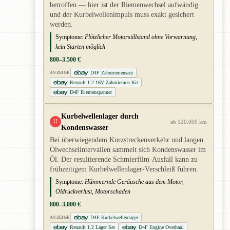
betroffen — hier ist der Riemenwechsel aufwändig
und der Kurbelwellenimpuls muss exakt gesichert
werden.
Symptome:
Plötzlicher Motorstillstand ohne Vorwarnung,
kein Starten möglich
800–3.500 €
D4F Zahnriemensatz
ANZEIGE
Renault 1.2 16V Zahnriemen Kit
D4F Riemenspanner
Kurbelwellenlager durch
!!
ab 120.000 km
Kondenswasser
Bei überwiegendem Kurzstreckenverkehr und langen
Ölwechselintervallen sammelt sich Kondenswasser im
Öl. Der resultierende Schmierfilm-Ausfall kann zu
frühzeitigem Kurbelwellenlager-Verschleiß führen.
Symptome:
Hämmernde Geräusche aus dem Motor,
Öldruckverlust, Motorschaden
800–3.000 €
D4F Kurbelwellenlager
ANZEIGE
Renault 1.2 Lager Set
D4F Engine Overhaul