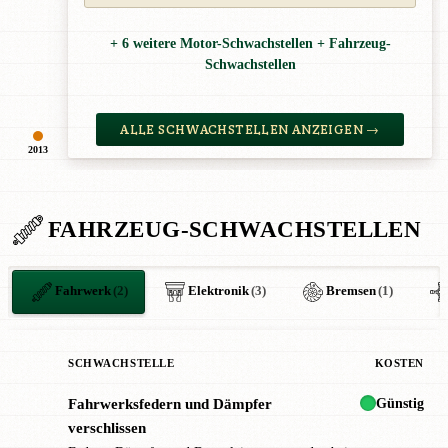
+ 6 weitere Motor-Schwachstellen + Fahrzeug-
Schwachstellen
ALLE SCHWACHSTELLEN ANZEIGEN →
2013
FAHRZEUG-SCHWACHSTELLEN
Fahrwerk
(2)
Elektronik
(3)
Bremsen
(1)
SCHWACHSTELLE
KOSTEN
Günstig
Fahrwerksfedern und Dämpfer
!
verschlissen