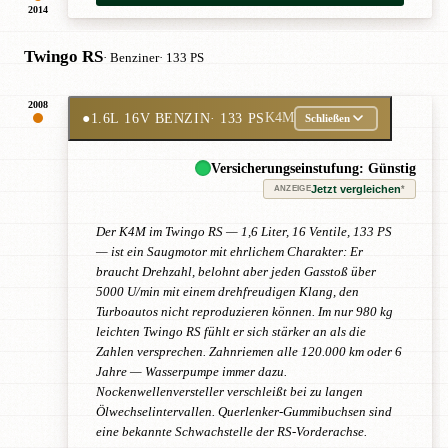
2014
Twingo RS
· Benziner
· 133 PS
2008
●
1.6L 16V BENZIN
· 133 PS
K4M
Schließen
Versicherungseinstufung: Günstig
Jetzt vergleichen
*
ANZEIGE
Der K4M im Twingo RS — 1,6 Liter, 16 Ventile, 133 PS
— ist ein Saugmotor mit ehrlichem Charakter: Er
braucht Drehzahl, belohnt aber jeden Gasstoß über
5000 U/min mit einem drehfreudigen Klang, den
Turboautos nicht reproduzieren können. Im nur 980 kg
leichten Twingo RS fühlt er sich stärker an als die
Zahlen versprechen. Zahnriemen alle 120.000 km oder 6
Jahre — Wasserpumpe immer dazu.
Nockenwellenversteller verschleißt bei zu langen
Ölwechselintervallen. Querlenker-Gummibuchsen sind
eine bekannte Schwachstelle der RS-Vorderachse.