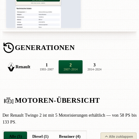
GENERATIONEN
1
2
3
Renault
1993–2007
2007–2014
2014–2024
MOTOREN-ÜBERSICHT
Der Renault Twingo 2 ist mit 5 Motorisierungen erhältlich — von 58 PS bis
133 PS.
Alle (5)
Diesel (1)
Benziner (4)
Alle zuklappen