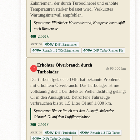
Zahnriemen, der durch Turboölnebel und erhöhte
Temperaturen stärker belastet wird. Verkürztes
Wartungsintervall empfohlen.
Symptome:
Plötzlicher Motorstillstand, Kompressionsausfall
nach Riemenriss
400–2.500 €
D4Ft Zahnriemen
ANZEIGE
Renault 1.2 TCe Zahnriemen
D4F Turbo Riemen Kit
Erhöhter Ölverbrauch durch
!!
ab 90.000 km
Turbolader
Der turboaufgeladene D4Ft hat bekannte Probleme
mit erhöhtem Ölverbrauch. Das Turbolager ist nie
vollständig dicht; bei defekter Wellendichtung gelangt
Öl in den Ansaugtrakt. Betroffene Fahrzeuge
verbrauchen bis zu 1,5 Liter Öl auf 1.000 km.
Symptome:
Blauer Rauch aus dem Auspuff, sinkender
Ölstand, Öl auf dem Luftfiltergehäuse
200–2.500 €
D4Ft Turbolader
Renault 1.2 TCe Turbo
ANZEIGE
D4Ft Turbo Dichtring