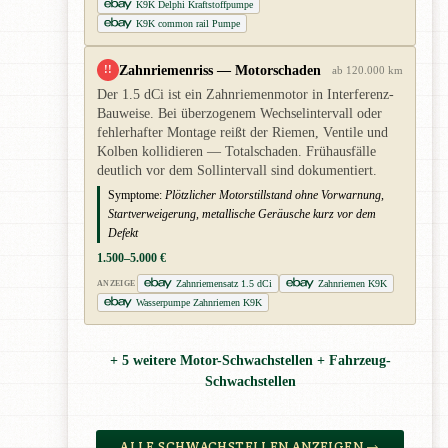
K9K Delphi Kraftstoffpumpe
K9K common rail Pumpe
Zahnriemenriss — Motorschaden
!!
ab 120.000 km
Der 1.5 dCi ist ein Zahnriemenmotor in Interferenz-
Bauweise. Bei überzogenem Wechselintervall oder
fehlerhafter Montage reißt der Riemen, Ventile und
Kolben kollidieren — Totalschaden. Frühausfälle
deutlich vor dem Sollintervall sind dokumentiert.
Symptome:
Plötzlicher Motorstillstand ohne Vorwarnung,
Startverweigerung, metallische Geräusche kurz vor dem
Defekt
1.500–5.000 €
Zahnriemensatz 1.5 dCi
Zahnriemen K9K
ANZEIGE
Wasserpumpe Zahnriemen K9K
+ 5 weitere Motor-Schwachstellen + Fahrzeug-
Schwachstellen
ALLE SCHWACHSTELLEN ANZEIGEN →