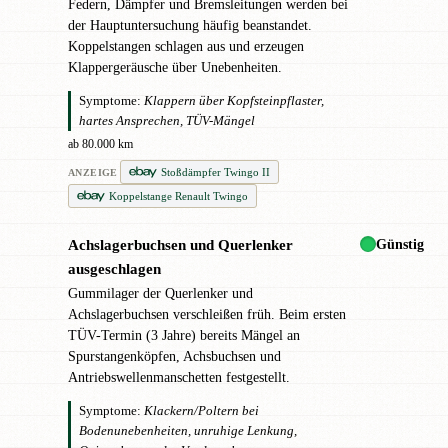
Federn, Dämpfer und Bremsleitungen werden bei
der Hauptuntersuchung häufig beanstandet.
Koppelstangen schlagen aus und erzeugen
Klappergeräusche über Unebenheiten.
Symptome:
Klappern über Kopfsteinpflaster,
hartes Ansprechen, TÜV-Mängel
ab 80.000 km
Stoßdämpfer Twingo II
ANZEIGE
Koppelstange Renault Twingo
Günstig
Achslagerbuchsen und Querlenker
!
ausgeschlagen
Gummilager der Querlenker und
Achslagerbuchsen verschleißen früh. Beim ersten
TÜV-Termin (3 Jahre) bereits Mängel an
Spurstangenköpfen, Achsbuchsen und
Antriebswellenmanschetten festgestellt.
Symptome:
Klackern/Poltern bei
Bodenunebenheiten, unruhige Lenkung,