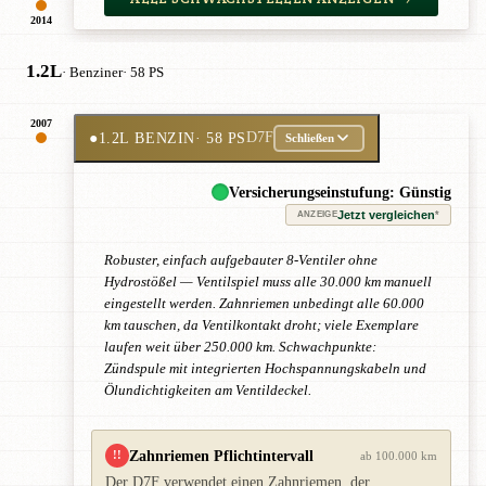
2014
1.2L
· Benziner
· 58 PS
2007
●
1.2L BENZIN
· 58 PS
D7F
Schließen
Versicherungseinstufung: Günstig
Jetzt vergleichen
*
ANZEIGE
Robuster, einfach aufgebauter 8-Ventiler ohne
Hydrostößel — Ventilspiel muss alle 30.000 km manuell
eingestellt werden. Zahnriemen unbedingt alle 60.000
km tauschen, da Ventilkontakt droht; viele Exemplare
laufen weit über 250.000 km. Schwachpunkte:
Zündspule mit integrierten Hochspannungskabeln und
Ölundichtigkeiten am Ventildeckel.
Zahnriemen Pflichtintervall
!!
ab 100.000 km
Der D7F verwendet einen Zahnriemen, der