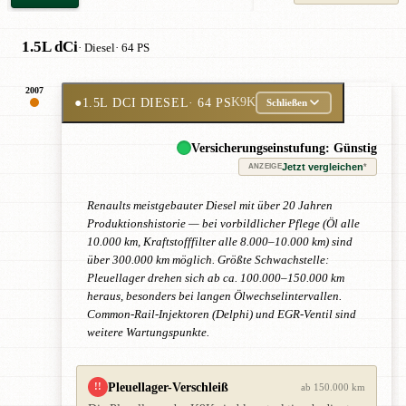
1.5L dCi
· Diesel
· 64 PS
2007
●
1.5L DCI DIESEL
· 64 PS
K9K
Schließen
Versicherungseinstufung: Günstig
Jetzt vergleichen
*
ANZEIGE
Renaults meistgebauter Diesel mit über 20 Jahren
Produktionshistorie — bei vorbildlicher Pflege (Öl alle
10.000 km, Kraftstofffilter alle 8.000–10.000 km) sind
über 300.000 km möglich. Größte Schwachstelle:
Pleuellager drehen sich ab ca. 100.000–150.000 km
heraus, besonders bei langen Ölwechselintervallen.
Common-Rail-Injektoren (Delphi) und EGR-Ventil sind
weitere Wartungspunkte.
Pleuellager-Verschleiß
!!
ab 150.000 km