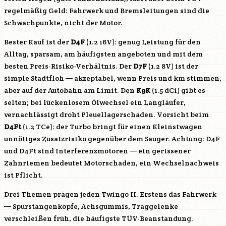
regelmäßig Geld: Fahrwerk und Bremsleitungen sind die
Schwachpunkte, nicht der Motor.
Bester Kauf ist der
D4F
(1.2 16V): genug Leistung für den
Alltag, sparsam, am häufigsten angeboten und mit dem
besten Preis-Risiko-Verhältnis. Der
D7F
(1.2 8V) ist der
simple Stadtfloh — akzeptabel, wenn Preis und km stimmen,
aber auf der Autobahn am Limit. Den
K9K
(1.5 dCi) gibt es
selten; bei lückenlosem Ölwechsel ein Langläufer,
vernachlässigt droht Pleuellagerschaden. Vorsicht beim
D4Ft
(1.2 TCe): der Turbo bringt für einen Kleinstwagen
unnötiges Zusatzrisiko gegenüber dem Sauger. Achtung:
D4F
und
D4Ft
sind Interferenzmotoren — ein gerissener
Zahnriemen bedeutet Motorschaden, ein Wechselnachweis
ist Pflicht.
Drei Themen prägen jeden Twingo II. Erstens das Fahrwerk
— Spurstangenköpfe, Achsgummis, Traggelenke
verschleißen früh, die häufigste TÜV-Beanstandung.