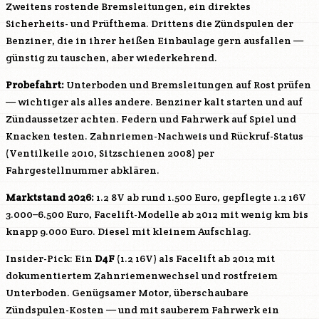
Zweitens rostende Bremsleitungen, ein direktes
Sicherheits- und Prüfthema. Drittens die Zündspulen der
Benziner, die in ihrer heißen Einbaulage gern ausfallen —
günstig zu tauschen, aber wiederkehrend.
Probefahrt:
Unterboden und Bremsleitungen auf Rost prüfen
— wichtiger als alles andere. Benziner kalt starten und auf
Zündaussetzer achten. Federn und Fahrwerk auf Spiel und
Knacken testen. Zahnriemen-Nachweis und Rückruf-Status
(Ventilkeile 2010, Sitzschienen 2008) per
Fahrgestellnummer abklären.
Marktstand 2026:
1.2 8V ab rund 1.500 Euro, gepflegte 1.2 16V
3.000–6.500 Euro, Facelift-Modelle ab 2012 mit wenig km bis
knapp 9.000 Euro. Diesel mit kleinem Aufschlag.
Insider-Pick: Ein
D4F
(1.2 16V) als Facelift ab 2012 mit
dokumentiertem Zahnriemenwechsel und rostfreiem
Unterboden. Genügsamer Motor, überschaubare
Zündspulen-Kosten — und mit sauberem Fahrwerk ein