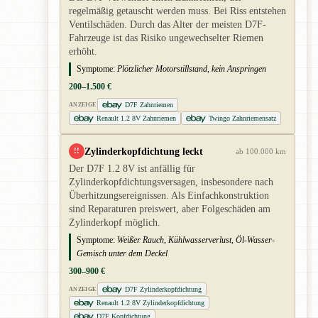
regelmäßig getauscht werden muss. Bei Riss entstehen
Ventilschäden. Durch das Alter der meisten D7F-
Fahrzeuge ist das Risiko ungewechselter Riemen
erhöht.
Symptome:
Plötzlicher Motorstillstand, kein Anspringen
200–1.500 €
D7F Zahnriemen
ANZEIGE
Renault 1.2 8V Zahnriemen
Twingo Zahnriemensatz
Zylinderkopfdichtung leckt
!!
ab 100.000 km
Der D7F 1.2 8V ist anfällig für
Zylinderkopfdichtungsversagen, insbesondere nach
Überhitzungsereignissen. Als Einfachkonstruktion
sind Reparaturen preiswert, aber Folgeschäden am
Zylinderkopf möglich.
Symptome:
Weißer Rauch, Kühlwasserverlust, Öl-Wasser-
Gemisch unter dem Deckel
300–900 €
D7F Zylinderkopfdichtung
ANZEIGE
Renault 1.2 8V Zylinderkopfdichtung
D7F Kopfdichtung