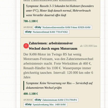
beim Zahnriemenwechsel kombinieren.
Symptome:
Rasseln 3–5 Sekunden bei Kaltstart (besonders
unter 0°C), Motor läuft danach normal, Mehrverbrauch
wenn Versteller dauernd offen läuft
700–1.100 €
Nockenwellenversteller K4M Febest RNDS-K4M
ANZEIGE
Nockenwellenrad K4M 7701474362
Zahnriemen: arbeitsintensiver
!!
ab 120.000 km
Wechsel durch engen Motorraum
Der K4M-Motor im Twingo RS hat wenig
Motorraum-Freiraum, was den Zahnriemenwechsel
arbeitsintensiv macht. Freie Werkstätten ab 460 €,
Renault-Händler bis 1100 €. Wasserpumpe immer
gleichzeitig tauschen. Intervall: 120.000 km oder 6
Jahre.
Symptome:
Keine Vorwarnung vor Riss — Serviceheft auf
dokumentierten Wechsel prüfen
400–1.100 €
Zahnriemensatz K4M CT1179WP4
ANZEIGE
Spezialwerkzeug Mot. 1489 K4M